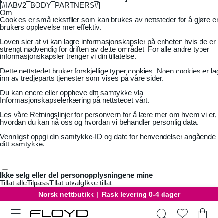
[#IABV2_BODY_PARTNERS#]
Om
Cookies er små tekstfiler som kan brukes av nettsteder for å gjøre e
brukers opplevelse mer effektiv.
Loven sier at vi kan lagre informasjonskapsler på enheten hvis de er
strengt nødvendig for driften av dette området. For alle andre typer
informasjonskapsler trenger vi din tillatelse.
Dette nettstedet bruker forskjellige typer cookies. Noen cookies er la
inn av tredjeparts tjenester som vises på våre sider.
Du kan endre eller oppheve ditt samtykke via
Informasjonskapselerkæring på nettstedet vårt.
Les våre
Retningslinjer for personvern
for å lære mer om hvem vi er,
hvordan du kan nå oss og hvordan vi behandler personlig data.
Vennligst oppgi din samtykke-ID og dato for henvendelser angående
ditt samtykke.
Ikke selg eller del personopplysningene mine
Tillat alle
Tilpass
Tillat utvalg
Ikke tillat
Gratis bytte
|
30 dager åpent kjøp