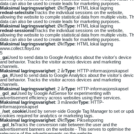
data can also be used to create leads for marketing purposes.
Maksimal lagringsvarighet
: Økt
Type
: HTML lokal lagring
redeal-selectsite
Tracks the individual sessions on the website,
allowing the website to compile statistical data from multiple visits. Th
data can also be used to create leads for marketing purposes.
Maksimal lagringsvarighet
: Økt
Type
: HTML lokal lagring
redeal-sessionid
Tracks the individual sessions on the website,
allowing the website to compile statistical data from multiple visits. Th
data can also be used to create leads for marketing purposes.
Maksimal lagringsvarighet
: Økt
Type
: HTML lokal lagring
www.collect.floyd.no
5
_ga
Used to send data to Google Analytics about the visitor's device
and behavior. Tracks the visitor across devices and marketing
channels.
Maksimal lagringsvarighet
: 2 år
Type
: HTTP-informasjonskapsel
_ga_#
Used to send data to Google Analytics about the visitor's devi
and behavior. Tracks the visitor across devices and marketing
channels.
Maksimal lagringsvarighet
: 2 år
Type
: HTTP-informasjonskapsel
_gcl_au
Used by Google AdSense for experimenting with
advertisement efficiency across websites using their services.
Maksimal lagringsvarighet
: 3 måneder
Type
: HTTP-
informasjonskapsel
_/set_cookie
Used by server-side Google Tag Manager to set or upd
cookies required for analytics or marketing tags.
Maksimal lagringsvarighet
: Økt
Type
: Pikselsporing
_gcl_ls
Tracks the conversion rate between the user and the
advertisement banners on the website - This serves to optimise the
relevance of the advertisements on the website.