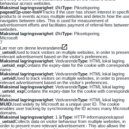
behaviour across websites.
Maksimal lagringsvarighet
: Økt
Type
: Pikselsporing
pagead/1p-user-list/#
Tracks if the user has shown interest in specif
products or events across multiple websites and detects how the us
navigates between sites. This is used for measurement of
advertisement efforts and facilitates payment of referral-fees betwee
websites.
Maksimal lagringsvarighet
: Økt
Type
: Pikselsporing
Microsoft
7
Lær mer om denne leverandøren
_uetsid
Used to track visitors on multiple websites, in order to presen
relevant advertisement based on the visitor's preferences.
Maksimal lagringsvarighet
: Vedvarende
Type
: HTML lokal lagring
_uetsid_exp
Contains the expiry-date for the cookie with correspond
name.
Maksimal lagringsvarighet
: Vedvarende
Type
: HTML lokal lagring
_uetvid
Used to track visitors on multiple websites, in order to presen
relevant advertisement based on the visitor's preferences.
Maksimal lagringsvarighet
: Vedvarende
Type
: HTML lokal lagring
_uetvid_exp
Contains the expiry-date for the cookie with correspond
name.
Maksimal lagringsvarighet
: Vedvarende
Type
: HTML lokal lagring
MUID
Used widely by Microsoft as a unique user ID. The cookie
enables user tracking by synchronising the ID across many Microsof
domains.
Maksimal lagringsvarighet
: 1 år
Type
: HTTP-informasjonskapsel
_uetsid
Collects data on visitor behaviour from multiple websites, in
order to present more relevant advertisement - This also allows the