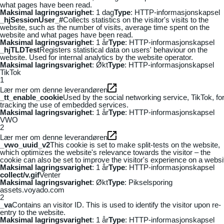
what pages have been read.
Maksimal lagringsvarighet
: 1 dag
Type
: HTTP-informasjonskapsel
_hjSessionUser_#
Collects statistics on the visitor's visits to the
website, such as the number of visits, average time spent on the
website and what pages have been read.
Maksimal lagringsvarighet
: 1 år
Type
: HTTP-informasjonskapsel
_hjTLDTest
Registers statistical data on users' behaviour on the
website. Used for internal analytics by the website operator.
Maksimal lagringsvarighet
: Økt
Type
: HTTP-informasjonskapsel
TikTok
1
Lær mer om denne leverandøren
_tt_enable_cookie
Used by the social networking service, TikTok, fo
tracking the use of embedded services.
Maksimal lagringsvarighet
: 1 år
Type
: HTTP-informasjonskapsel
VWO
2
Lær mer om denne leverandøren
_vwo_uuid_v2
This cookie is set to make split-tests on the website,
which optimizes the website's relevance towards the visitor – the
cookie can also be set to improve the visitor's experience on a websi
Maksimal lagringsvarighet
: 1 år
Type
: HTTP-informasjonskapsel
collect/v.gif
Venter
Maksimal lagringsvarighet
: Økt
Type
: Pikselsporing
assets.voyado.com
2
_va
Contains an visitor ID. This is used to identify the visitor upon re-
entry to the website.
Maksimal lagringsvarighet
: 1 år
Type
: HTTP-informasjonskapsel