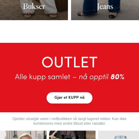
Gjelder utvalgte varer i nettbutikken så langt lageret rekker. Kan ikke
kombineres med andre tilbud eller rabatter.