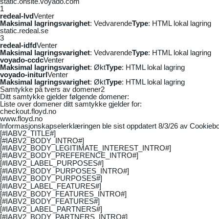
static.onsite.voyado.com
1
redeal-lvd
Venter
Maksimal lagringsvarighet
: Vedvarende
Type
: HTML lokal lagring
static.redeal.se
3
redeal-idfd
Venter
Maksimal lagringsvarighet
: Vedvarende
Type
: HTML lokal lagring
voyado-ccdc
Venter
Maksimal lagringsvarighet
: Økt
Type
: HTML lokal lagring
voyado-initurl
Venter
Maksimal lagringsvarighet
: Økt
Type
: HTML lokal lagring
Samtykke på tvers av domener
2
Ditt samtykke gjelder følgende domener:
Liste over domener ditt samtykke gjelder for:
checkout.floyd.no
www.floyd.no
Informasjonskapselerklæringen ble sist oppdatert 8/3/26 av
Cookiebo
[#IABV2_TITLE#]
[#IABV2_BODY_INTRO#]
[#IABV2_BODY_LEGITIMATE_INTEREST_INTRO#]
[#IABV2_BODY_PREFERENCE_INTRO#]
[#IABV2_LABEL_PURPOSES#]
[#IABV2_BODY_PURPOSES_INTRO#]
[#IABV2_BODY_PURPOSES#]
[#IABV2_LABEL_FEATURES#]
[#IABV2_BODY_FEATURES_INTRO#]
[#IABV2_BODY_FEATURES#]
[#IABV2_LABEL_PARTNERS#]
[#IABV2_BODY_PARTNERS_INTRO#]