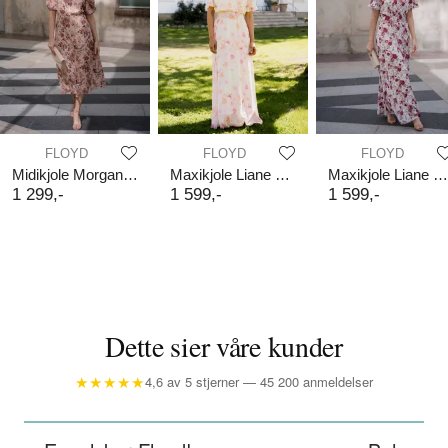
FLOYD
FLOYD
FLOYD
Midikjole Morgan Flores
Maxikjole Liane V Viola
Maxikjole Liane Elly
1
299
,-
1
599
,-
1
599
,-
Dette sier våre kunder
★★★★★
4,6 av 5 stjerner — 45 200 anmeldelser