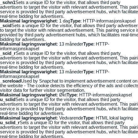
_schn1
Sets a unique ID for the visitor, that allows third party
advertisers to target the visitor with relevant advertisement. This pair
service is provided by third party advertisement hubs, which facilitat
real-time bidding for advertisers.
Maksimal lagringsvarighet
: 1 dag
Type
: HTTP-informasjonskapsel
_scid
Sets a unique ID for the visitor, that allows third party advertise
to target the visitor with relevant advertisement. This pairing service i
provided by third party advertisement hubs, which facilitates real-tim
bidding for advertisers.
Maksimal lagringsvarighet
: 13 måneder
Type
: HTTP-
informasjonskapsel
_scid_r
Sets a unique ID for the visitor, that allows third party
advertisers to target the visitor with relevant advertisement. This pair
service is provided by third party advertisement hubs, which facilitat
real-time bidding for advertisers.
Maksimal lagringsvarighet
: 13 måneder
Type
: HTTP-
informasjonskapsel
_screload
Used by Snapchat to implement advertisement content on
the website - The cookie detects the efficiency of the ads and collect
visitor data for further visitor segmentation.
Maksimal lagringsvarighet
: Økt
Type
: HTTP-informasjonskapsel
u_sclid
Sets a unique ID for the visitor, that allows third party
advertisers to target the visitor with relevant advertisement. This pair
service is provided by third party advertisement hubs, which facilitat
real-time bidding for advertisers.
Maksimal lagringsvarighet
: Vedvarende
Type
: HTML lokal lagring
u_sclid_r
Sets a unique ID for the visitor, that allows third party
advertisers to target the visitor with relevant advertisement. This pair
service is provided by third party advertisement hubs, which facilitat
real-time bidding for advertisers.