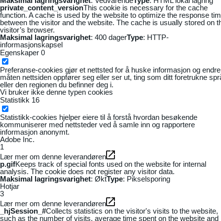
Maksimal lagringsvarighet
: Vedvarende
Type
: HTML lokal lagring
private_content_version
This cookie is necessary for the cache
function. A cache is used by the website to optimize the response ti
between the visitor and the website. The cache is usually stored on t
visitor’s browser.
Maksimal lagringsvarighet
: 400 dager
Type
: HTTP-
informasjonskapsel
Egenskaper
0
Preferanse-cookies gjør et nettsted for å huske informasjon og endre
måten nettsiden oppfører seg eller ser ut, ting som ditt foretrukne sp
eller den regionen du befinner deg i.
Vi bruker ikke denne typen cookies
Statistikk
16
Statistikk-cookies hjelper eiere til å forstå hvordan besøkende
kommuniserer med nettsteder ved å samle inn og rapportere
informasjon anonymt.
Adobe Inc.
1
Lær mer om denne leverandøren
p.gif
Keeps track of special fonts used on the website for internal
analysis. The cookie does not register any visitor data.
Maksimal lagringsvarighet
: Økt
Type
: Pikselsporing
Hotjar
3
Lær mer om denne leverandøren
_hjSession_#
Collects statistics on the visitor's visits to the website,
such as the number of visits, average time spent on the website and