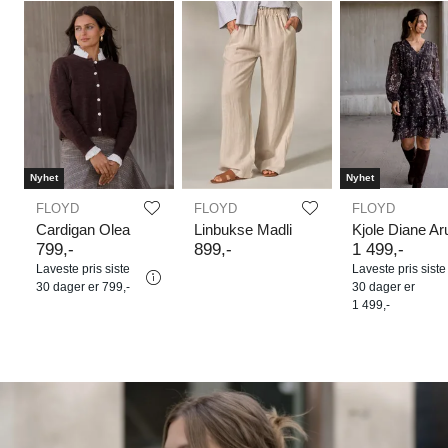
Nyhet
Nyhet
FLOYD
FLOYD
FLOYD
Cardigan Olea
Linbukse Madli
Kjole Diane A
799
,-
899
,-
1
499
,-
Laveste pris siste
Laveste pris siste
30 dager er
799,-
30 dager er
1 499,-