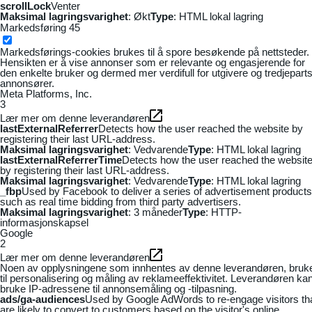
scrollLock
Venter
Maksimal lagringsvarighet
: Økt
Type
: HTML lokal lagring
Markedsføring
45
Markedsførings-cookies brukes til å spore besøkende på nettsteder.
Hensikten er å vise annonser som er relevante og engasjerende for
den enkelte bruker og dermed mer verdifull for utgivere og tredjepart
annonsører.
Meta Platforms, Inc.
3
Lær mer om denne leverandøren
lastExternalReferrer
Detects how the user reached the website by
registering their last URL-address.
Maksimal lagringsvarighet
: Vedvarende
Type
: HTML lokal lagring
lastExternalReferrerTime
Detects how the user reached the websit
by registering their last URL-address.
Maksimal lagringsvarighet
: Vedvarende
Type
: HTML lokal lagring
_fbp
Used by Facebook to deliver a series of advertisement products
such as real time bidding from third party advertisers.
Maksimal lagringsvarighet
: 3 måneder
Type
: HTTP-
informasjonskapsel
Google
2
Lær mer om denne leverandøren
Noen av opplysningene som innhentes av denne leverandøren, bruk
til personalisering og måling av reklameeffektivitet. Leverandøren ka
bruke IP-adressene til annonsemåling og -tilpasning.
ads/ga-audiences
Used by Google AdWords to re-engage visitors th
are likely to convert to customers based on the visitor's online