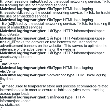
tt_pixel_session_index
Used by the social networking service, TikTo
for tracking the use of embedded services.
Maksimal lagringsvarighet
: Økt
Type
: HTML lokal lagring
tt_sessionId
Used by the social networking service, TikTok, for track
the use of embedded services.
Maksimal lagringsvarighet
: Økt
Type
: HTML lokal lagring
_ttp [x2]
Used by the social networking service, TikTok, for tracking t
use of embedded services.
Maksimal lagringsvarighet
: 1 år
Type
: HTTP-informasjonskapsel
ttcsid
Venter
Maksimal lagringsvarighet
: 1 år
Type
: HTTP-informasjonskapsel
ttcsid_#
Tracks the conversion rate between the user and the
advertisement banners on the website - This serves to optimise the
relevance of the advertisements on the website.
Maksimal lagringsvarighet
: 1 år
Type
: HTTP-informasjonskapsel
assets.voyado.com
2
_vaS
Venter
Maksimal lagringsvarighet
: Økt
Type
: HTML lokal lagring
vtid
Venter
Maksimal lagringsvarighet
: Vedvarende
Type
: HTML lokal lagring
floyd.no
1
_gtmeec
Used to temporarily store and process ecommerce-related
interaction data in order to ensure reliable analytics event tracking
across page loads.
Maksimal lagringsvarighet
: 3 måneder
Type
: HTTP-
informasjonskapsel
sc-static.net
7