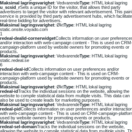
Maksimal lagringsvarighet
: Vedvarende
Type
: HTML lokal lagring
u_scsid_r
Sets a unique ID for the visitor, that allows third party
advertisers to target the visitor with relevant advertisement. This pair
service is provided by third party advertisement hubs, which facilitat
real-time bidding for advertisers.
Maksimal lagringsvarighet
: Økt
Type
: HTML lokal lagring
static.onsite.voyado.com
1
redeal-dealid-cornerwidget
Collects information on user preference
and/or interaction with web-campaign content - This is used on CRM
campaign-platform used by website owners for promoting events or
products.
Maksimal lagringsvarighet
: Vedvarende
Type
: HTML lokal lagring
static.redeal.se
6
redeal-deal-id
Collects information on user preferences and/or
interaction with web-campaign content - This is used on CRM-
campaign-platform used by website owners for promoting events or
products.
Maksimal lagringsvarighet
: Økt
Type
: HTML lokal lagring
redeal-id
Tracks the individual sessions on the website, allowing the
website to compile statistical data from multiple visits. This data can
also be used to create leads for marketing purposes.
Maksimal lagringsvarighet
: Vedvarende
Type
: HTML lokal lagring
redeal-pid
Collects information on user preferences and/or interactio
with web-campaign content - This is used on CRM-campaign-platfo
used by website owners for promoting events or products.
Maksimal lagringsvarighet
: Vedvarende
Type
: HTML lokal lagring
redeal-sel-domain
Tracks the individual sessions on the website,
allowing the website to compile statistical data from multiple visits. Th