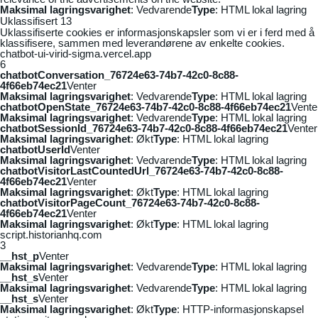
Maksimal lagringsvarighet
: Vedvarende
Type
: HTML lokal lagring
Uklassifisert
13
Uklassifiserte cookies er informasjonskapsler som vi er i ferd med å
klassifisere, sammen med leverandørene av enkelte cookies.
chatbot-ui-virid-sigma.vercel.app
6
chatbotConversation_76724e63-74b7-42c0-8c88-
4f66eb74ec21
Venter
Maksimal lagringsvarighet
: Vedvarende
Type
: HTML lokal lagring
chatbotOpenState_76724e63-74b7-42c0-8c88-4f66eb74ec21
Vente
Maksimal lagringsvarighet
: Vedvarende
Type
: HTML lokal lagring
chatbotSessionId_76724e63-74b7-42c0-8c88-4f66eb74ec21
Venter
Maksimal lagringsvarighet
: Økt
Type
: HTML lokal lagring
chatbotUserId
Venter
Maksimal lagringsvarighet
: Vedvarende
Type
: HTML lokal lagring
chatbotVisitorLastCountedUrl_76724e63-74b7-42c0-8c88-
4f66eb74ec21
Venter
Maksimal lagringsvarighet
: Økt
Type
: HTML lokal lagring
chatbotVisitorPageCount_76724e63-74b7-42c0-8c88-
4f66eb74ec21
Venter
Maksimal lagringsvarighet
: Økt
Type
: HTML lokal lagring
script.historianhq.com
3
__hst_p
Venter
Maksimal lagringsvarighet
: Vedvarende
Type
: HTML lokal lagring
__hst_s
Venter
Maksimal lagringsvarighet
: Vedvarende
Type
: HTML lokal lagring
__hst_s
Venter
Maksimal lagringsvarighet
: Økt
Type
: HTTP-informasjonskapsel