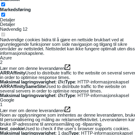
Markedsføring
Detaljer
Detaljer
Nødvendig
12
Nødvendige cookies bidra til å gjøre en nettside brukbart ved at
grunnleggende funksjoner som side navigasjon og tilgang til sikre
områder av nettstedet. Nettstedet kan ikke fungere optimalt uten dis
informasjonskapslene.
Azure
2
Lær mer om denne leverandøren
ARRAffinity
Used to distribute traffic to the website on several serve
in order to optimise response times.
Maksimal lagringsvarighet
: Økt
Type
: HTTP-informasjonskapsel
ARRAffinitySameSite
Used to distribute traffic to the website on
several servers in order to optimise response times.
Maksimal lagringsvarighet
: Økt
Type
: HTTP-informasjonskapsel
Google
1
Lær mer om denne leverandøren
Noen av opplysningene som innhentes av denne leverandøren, bruk
til personalisering og måling av reklameeffektivitet. Leverandøren ka
bruke IP-adressene til annonsemåling og -tilpasning.
test_cookie
Used to check if the user's browser supports cookies.
Maksimal lagringsvarighet
: 1 dag
Type
: HTTP-informasjonskapsel