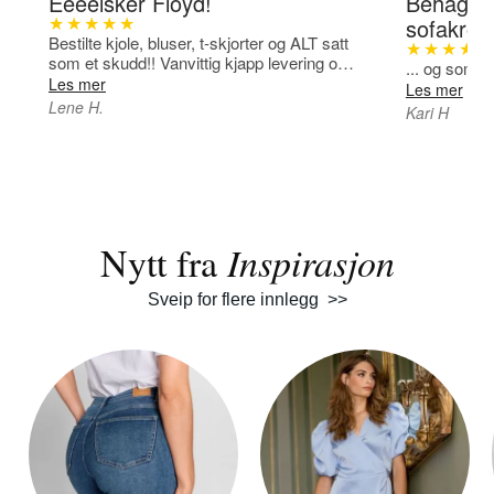
Eeeelsker Floyd!
Behageli
sofakrok
★★★★★
Bestilte kjole, bluser, t-skjorter og ALT satt
★★★★★
som et skudd!! Vanvittig kjapp levering og
... og som v
alle plaggene er såå fine! Takk <3
Lene H.
Kari H
Nytt fra
Inspirasjon
Sveip for flere innlegg >>