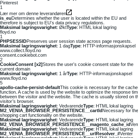
Pinterest
1
Lær mer om denne leverandøren
is_eu
Determines whether the user is located within the EU and
therefore is subject to EU's data privacy regulations.
Maksimal lagringsvarighet
: Økt
Type
: HTML lokal lagring
floyd.no
1
PHPSESSID
Preserves user session state across page requests.
Maksimal lagringsvarighet
: 1 dag
Type
: HTTP-informasjonskapsel
www.collect.floyd.no
consent.cookiebot.com
2
CookieConsent [x2]
Stores the user's cookie consent state for the
current domain
Maksimal lagringsvarighet
: 1 år
Type
: HTTP-informasjonskapsel
www.floyd.no
5
apollo-cache-persist-default
This cookie is necessary for the cache
function. A cache is used by the website to optimize the response ti
between the visitor and the website. The cache is usually stored on t
visitor’s browser.
Maksimal lagringsvarighet
: Vedvarende
Type
: HTML lokal lagring
M2_VENIA_BROWSER_PERSISTENCE__cartId
Necessary for th
shopping cart functionality on the website.
Maksimal lagringsvarighet
: Vedvarende
Type
: HTML lokal lagring
M2_VENIA_BROWSER_PERSISTENCE__magento_cache_id
Ven
Maksimal lagringsvarighet
: Vedvarende
Type
: HTML lokal lagring
M2_VENIA_BROWSER_PERSISTENCE__urlResolver_#
Venter