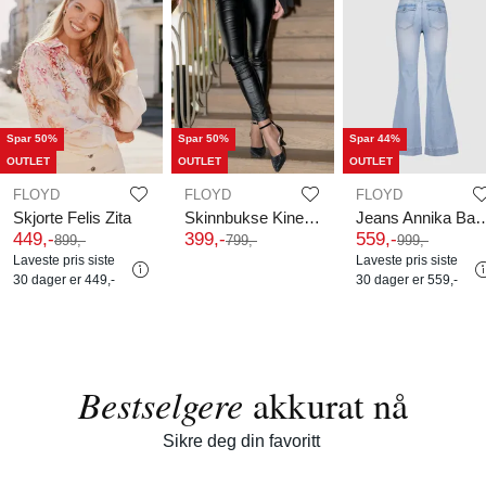
Spar 50%
Spar 50%
Spar 44%
OUTLET
OUTLET
OUTLET
FLOYD
FLOYD
FLOYD
Skjorte Felis Zita
Skinnbukse Kine 513
Jeans Annika Back P
449
,-
399
,-
559
,-
899
,-
799
,-
999
,-
Laveste pris siste
Laveste pris siste
30 dager er
449,-
30 dager er
559,-
Bestselgere
akkurat nå
Sikre deg din favoritt