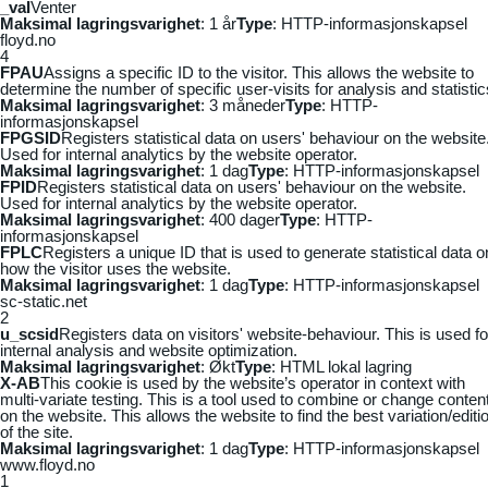
_vaI
Venter
Maksimal lagringsvarighet
: 1 år
Type
: HTTP-informasjonskapsel
floyd.no
4
FPAU
Assigns a specific ID to the visitor. This allows the website to
determine the number of specific user-visits for analysis and statistic
Maksimal lagringsvarighet
: 3 måneder
Type
: HTTP-
informasjonskapsel
FPGSID
Registers statistical data on users' behaviour on the website
Used for internal analytics by the website operator.
Maksimal lagringsvarighet
: 1 dag
Type
: HTTP-informasjonskapsel
FPID
Registers statistical data on users' behaviour on the website.
Used for internal analytics by the website operator.
Maksimal lagringsvarighet
: 400 dager
Type
: HTTP-
informasjonskapsel
FPLC
Registers a unique ID that is used to generate statistical data o
how the visitor uses the website.
Maksimal lagringsvarighet
: 1 dag
Type
: HTTP-informasjonskapsel
sc-static.net
2
u_scsid
Registers data on visitors' website-behaviour. This is used fo
internal analysis and website optimization.
Maksimal lagringsvarighet
: Økt
Type
: HTML lokal lagring
X-AB
This cookie is used by the website’s operator in context with
multi-variate testing. This is a tool used to combine or change conten
on the website. This allows the website to find the best variation/editi
of the site.
Maksimal lagringsvarighet
: 1 dag
Type
: HTTP-informasjonskapsel
www.floyd.no
1