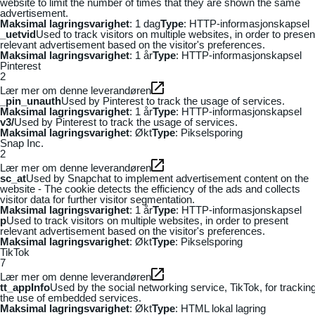
website to limit the number of times that they are shown the same
advertisement.
Maksimal lagringsvarighet
: 1 dag
Type
: HTTP-informasjonskapsel
_uetvid
Used to track visitors on multiple websites, in order to presen
relevant advertisement based on the visitor's preferences.
Maksimal lagringsvarighet
: 1 år
Type
: HTTP-informasjonskapsel
Pinterest
2
Lær mer om denne leverandøren
_pin_unauth
Used by Pinterest to track the usage of services.
Maksimal lagringsvarighet
: 1 år
Type
: HTTP-informasjonskapsel
v3/
Used by Pinterest to track the usage of services.
Maksimal lagringsvarighet
: Økt
Type
: Pikselsporing
Snap Inc.
2
Lær mer om denne leverandøren
sc_at
Used by Snapchat to implement advertisement content on the
website - The cookie detects the efficiency of the ads and collects
visitor data for further visitor segmentation.
Maksimal lagringsvarighet
: 1 år
Type
: HTTP-informasjonskapsel
p
Used to track visitors on multiple websites, in order to present
relevant advertisement based on the visitor's preferences.
Maksimal lagringsvarighet
: Økt
Type
: Pikselsporing
TikTok
7
Lær mer om denne leverandøren
tt_appInfo
Used by the social networking service, TikTok, for trackin
the use of embedded services.
Maksimal lagringsvarighet
: Økt
Type
: HTML lokal lagring