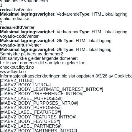
static.onsite.voyado.com
1
redeal-lvd
Venter
Maksimal lagringsvarighet
: Vedvarende
Type
: HTML lokal lagring
static.redeal.se
3
redeal-idfd
Venter
Maksimal lagringsvarighet
: Vedvarende
Type
: HTML lokal lagring
voyado-ccdc
Venter
Maksimal lagringsvarighet
: Økt
Type
: HTML lokal lagring
voyado-initurl
Venter
Maksimal lagringsvarighet
: Økt
Type
: HTML lokal lagring
Samtykke på tvers av domener
2
Ditt samtykke gjelder følgende domener:
Liste over domener ditt samtykke gjelder for:
checkout.floyd.no
www.floyd.no
Informasjonskapselerklæringen ble sist oppdatert 8/3/26 av
Cookiebo
[#IABV2_TITLE#]
[#IABV2_BODY_INTRO#]
[#IABV2_BODY_LEGITIMATE_INTEREST_INTRO#]
[#IABV2_BODY_PREFERENCE_INTRO#]
[#IABV2_LABEL_PURPOSES#]
[#IABV2_BODY_PURPOSES_INTRO#]
[#IABV2_BODY_PURPOSES#]
[#IABV2_LABEL_FEATURES#]
[#IABV2_BODY_FEATURES_INTRO#]
[#IABV2_BODY_FEATURES#]
[#IABV2_LABEL_PARTNERS#]
[#IABV2_BODY_PARTNERS_INTRO#]