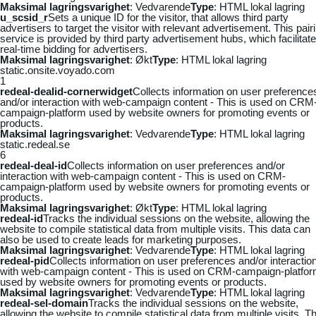
Maksimal lagringsvarighet
: Vedvarende
Type
: HTML lokal lagring
u_scsid_r
Sets a unique ID for the visitor, that allows third party
advertisers to target the visitor with relevant advertisement. This pair
service is provided by third party advertisement hubs, which facilitat
real-time bidding for advertisers.
Maksimal lagringsvarighet
: Økt
Type
: HTML lokal lagring
static.onsite.voyado.com
1
redeal-dealid-cornerwidget
Collects information on user preference
and/or interaction with web-campaign content - This is used on CRM
campaign-platform used by website owners for promoting events or
products.
Maksimal lagringsvarighet
: Vedvarende
Type
: HTML lokal lagring
static.redeal.se
6
redeal-deal-id
Collects information on user preferences and/or
interaction with web-campaign content - This is used on CRM-
campaign-platform used by website owners for promoting events or
products.
Maksimal lagringsvarighet
: Økt
Type
: HTML lokal lagring
redeal-id
Tracks the individual sessions on the website, allowing the
website to compile statistical data from multiple visits. This data can
also be used to create leads for marketing purposes.
Maksimal lagringsvarighet
: Vedvarende
Type
: HTML lokal lagring
redeal-pid
Collects information on user preferences and/or interactio
with web-campaign content - This is used on CRM-campaign-platfo
used by website owners for promoting events or products.
Maksimal lagringsvarighet
: Vedvarende
Type
: HTML lokal lagring
redeal-sel-domain
Tracks the individual sessions on the website,
allowing the website to compile statistical data from multiple visits. Th