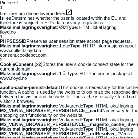
Pinterest
1
Lær mer om denne leverandøren
is_eu
Determines whether the user is located within the EU and
therefore is subject to EU's data privacy regulations.
Maksimal lagringsvarighet
: Økt
Type
: HTML lokal lagring
floyd.no
1
PHPSESSID
Preserves user session state across page requests.
Maksimal lagringsvarighet
: 1 dag
Type
: HTTP-informasjonskapsel
www.collect.floyd.no
consent.cookiebot.com
2
CookieConsent [x2]
Stores the user's cookie consent state for the
current domain
Maksimal lagringsvarighet
: 1 år
Type
: HTTP-informasjonskapsel
www.floyd.no
5
apollo-cache-persist-default
This cookie is necessary for the cache
function. A cache is used by the website to optimize the response ti
between the visitor and the website. The cache is usually stored on t
visitor’s browser.
Maksimal lagringsvarighet
: Vedvarende
Type
: HTML lokal lagring
M2_VENIA_BROWSER_PERSISTENCE__cartId
Necessary for th
shopping cart functionality on the website.
Maksimal lagringsvarighet
: Vedvarende
Type
: HTML lokal lagring
M2_VENIA_BROWSER_PERSISTENCE__magento_cache_id
Ven
Maksimal lagringsvarighet
: Vedvarende
Type
: HTML lokal lagring
M2_VENIA_BROWSER_PERSISTENCE__urlResolver_#
Venter