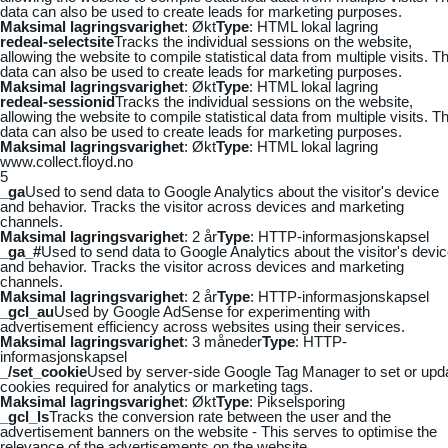
data can also be used to create leads for marketing purposes.
Maksimal lagringsvarighet
: Økt
Type
: HTML lokal lagring
redeal-selectsite
Tracks the individual sessions on the website,
allowing the website to compile statistical data from multiple visits. Th
data can also be used to create leads for marketing purposes.
Maksimal lagringsvarighet
: Økt
Type
: HTML lokal lagring
redeal-sessionid
Tracks the individual sessions on the website,
allowing the website to compile statistical data from multiple visits. Th
data can also be used to create leads for marketing purposes.
Maksimal lagringsvarighet
: Økt
Type
: HTML lokal lagring
www.collect.floyd.no
5
_ga
Used to send data to Google Analytics about the visitor's device
and behavior. Tracks the visitor across devices and marketing
channels.
Maksimal lagringsvarighet
: 2 år
Type
: HTTP-informasjonskapsel
_ga_#
Used to send data to Google Analytics about the visitor's devi
and behavior. Tracks the visitor across devices and marketing
channels.
Maksimal lagringsvarighet
: 2 år
Type
: HTTP-informasjonskapsel
_gcl_au
Used by Google AdSense for experimenting with
advertisement efficiency across websites using their services.
Maksimal lagringsvarighet
: 3 måneder
Type
: HTTP-
informasjonskapsel
_/set_cookie
Used by server-side Google Tag Manager to set or upd
cookies required for analytics or marketing tags.
Maksimal lagringsvarighet
: Økt
Type
: Pikselsporing
_gcl_ls
Tracks the conversion rate between the user and the
advertisement banners on the website - This serves to optimise the
relevance of the advertisements on the website.