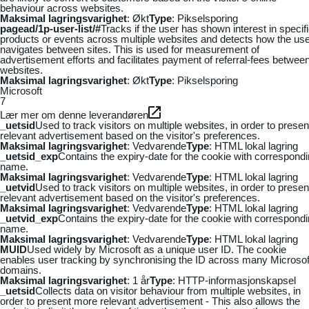
behaviour across websites.
Maksimal lagringsvarighet
: Økt
Type
: Pikselsporing
pagead/1p-user-list/#
Tracks if the user has shown interest in specif
products or events across multiple websites and detects how the us
navigates between sites. This is used for measurement of
advertisement efforts and facilitates payment of referral-fees betwee
websites.
Maksimal lagringsvarighet
: Økt
Type
: Pikselsporing
Microsoft
7
Lær mer om denne leverandøren
_uetsid
Used to track visitors on multiple websites, in order to presen
relevant advertisement based on the visitor's preferences.
Maksimal lagringsvarighet
: Vedvarende
Type
: HTML lokal lagring
_uetsid_exp
Contains the expiry-date for the cookie with correspond
name.
Maksimal lagringsvarighet
: Vedvarende
Type
: HTML lokal lagring
_uetvid
Used to track visitors on multiple websites, in order to presen
relevant advertisement based on the visitor's preferences.
Maksimal lagringsvarighet
: Vedvarende
Type
: HTML lokal lagring
_uetvid_exp
Contains the expiry-date for the cookie with correspond
name.
Maksimal lagringsvarighet
: Vedvarende
Type
: HTML lokal lagring
MUID
Used widely by Microsoft as a unique user ID. The cookie
enables user tracking by synchronising the ID across many Microsof
domains.
Maksimal lagringsvarighet
: 1 år
Type
: HTTP-informasjonskapsel
_uetsid
Collects data on visitor behaviour from multiple websites, in
order to present more relevant advertisement - This also allows the