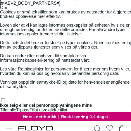
[#IABV2_BODY_PARTNERS#]
Om
Cookies er små tekstfiler som kan brukes av nettsteder for å gjøre e
brukers opplevelse mer effektiv.
Loven sier at vi kan lagre informasjonskapsler på enheten hvis de er
strengt nødvendig for driften av dette området. For alle andre typer
informasjonskapsler trenger vi din tillatelse.
Dette nettstedet bruker forskjellige typer cookies. Noen cookies er la
inn av tredjeparts tjenester som vises på våre sider.
Du kan endre eller oppheve ditt samtykke via
Informasjonskapselerkæring på nettstedet vårt.
Les våre
Retningslinjer for personvern
for å lære mer om hvem vi er,
hvordan du kan nå oss og hvordan vi behandler personlig data.
Vennligst oppgi din samtykke-ID og dato for henvendelser angående
ditt samtykke.
Ikke selg eller del personopplysningene mine
Tillat alle
Tilpass
Tillat utvalg
Ikke tillat
Norsk nettbutikk
|
Rask levering 0-4 dager