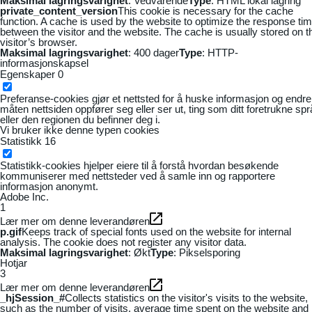
Maksimal lagringsvarighet
: Vedvarende
Type
: HTML lokal lagring
private_content_version
This cookie is necessary for the cache
function. A cache is used by the website to optimize the response ti
between the visitor and the website. The cache is usually stored on t
visitor’s browser.
Maksimal lagringsvarighet
: 400 dager
Type
: HTTP-
informasjonskapsel
Egenskaper
0
Preferanse-cookies gjør et nettsted for å huske informasjon og endre
måten nettsiden oppfører seg eller ser ut, ting som ditt foretrukne sp
eller den regionen du befinner deg i.
Vi bruker ikke denne typen cookies
Statistikk
16
Statistikk-cookies hjelper eiere til å forstå hvordan besøkende
kommuniserer med nettsteder ved å samle inn og rapportere
informasjon anonymt.
Adobe Inc.
1
Lær mer om denne leverandøren
p.gif
Keeps track of special fonts used on the website for internal
analysis. The cookie does not register any visitor data.
Maksimal lagringsvarighet
: Økt
Type
: Pikselsporing
Hotjar
3
Lær mer om denne leverandøren
_hjSession_#
Collects statistics on the visitor's visits to the website,
such as the number of visits, average time spent on the website and