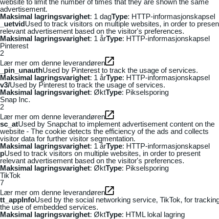
website to limit the number of times that they are shown the same
advertisement.
Maksimal lagringsvarighet
: 1 dag
Type
: HTTP-informasjonskapsel
_uetvid
Used to track visitors on multiple websites, in order to presen
relevant advertisement based on the visitor's preferences.
Maksimal lagringsvarighet
: 1 år
Type
: HTTP-informasjonskapsel
Pinterest
2
Lær mer om denne leverandøren
_pin_unauth
Used by Pinterest to track the usage of services.
Maksimal lagringsvarighet
: 1 år
Type
: HTTP-informasjonskapsel
v3/
Used by Pinterest to track the usage of services.
Maksimal lagringsvarighet
: Økt
Type
: Pikselsporing
Snap Inc.
2
Lær mer om denne leverandøren
sc_at
Used by Snapchat to implement advertisement content on the
website - The cookie detects the efficiency of the ads and collects
visitor data for further visitor segmentation.
Maksimal lagringsvarighet
: 1 år
Type
: HTTP-informasjonskapsel
p
Used to track visitors on multiple websites, in order to present
relevant advertisement based on the visitor's preferences.
Maksimal lagringsvarighet
: Økt
Type
: Pikselsporing
TikTok
7
Lær mer om denne leverandøren
tt_appInfo
Used by the social networking service, TikTok, for trackin
the use of embedded services.
Maksimal lagringsvarighet
: Økt
Type
: HTML lokal lagring