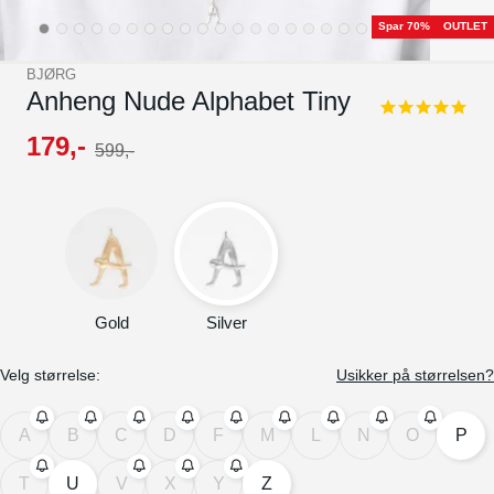
Spar 70%
OUTLET
BJØRG
Anheng Nude Alphabet Tiny
4.8
star
179
,-
599
,-
rating
Gold
Silver
Velg størrelse:
Usikker på størrelsen?
A
B
C
D
F
M
L
N
O
P
T
U
V
X
Y
Z