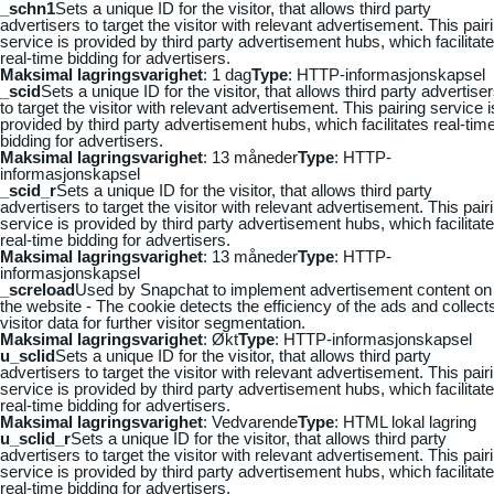
_schn1
Sets a unique ID for the visitor, that allows third party
advertisers to target the visitor with relevant advertisement. This pair
service is provided by third party advertisement hubs, which facilitat
real-time bidding for advertisers.
Maksimal lagringsvarighet
: 1 dag
Type
: HTTP-informasjonskapsel
_scid
Sets a unique ID for the visitor, that allows third party advertise
to target the visitor with relevant advertisement. This pairing service i
provided by third party advertisement hubs, which facilitates real-tim
bidding for advertisers.
Maksimal lagringsvarighet
: 13 måneder
Type
: HTTP-
informasjonskapsel
_scid_r
Sets a unique ID for the visitor, that allows third party
advertisers to target the visitor with relevant advertisement. This pair
service is provided by third party advertisement hubs, which facilitat
real-time bidding for advertisers.
Maksimal lagringsvarighet
: 13 måneder
Type
: HTTP-
informasjonskapsel
_screload
Used by Snapchat to implement advertisement content on
the website - The cookie detects the efficiency of the ads and collect
visitor data for further visitor segmentation.
Maksimal lagringsvarighet
: Økt
Type
: HTTP-informasjonskapsel
u_sclid
Sets a unique ID for the visitor, that allows third party
advertisers to target the visitor with relevant advertisement. This pair
service is provided by third party advertisement hubs, which facilitat
real-time bidding for advertisers.
Maksimal lagringsvarighet
: Vedvarende
Type
: HTML lokal lagring
u_sclid_r
Sets a unique ID for the visitor, that allows third party
advertisers to target the visitor with relevant advertisement. This pair
service is provided by third party advertisement hubs, which facilitat
real-time bidding for advertisers.