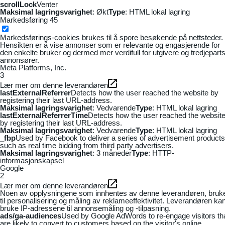
scrollLock
Venter
Maksimal lagringsvarighet
: Økt
Type
: HTML lokal lagring
Markedsføring
45
Markedsførings-cookies brukes til å spore besøkende på nettsteder.
Hensikten er å vise annonser som er relevante og engasjerende for
den enkelte bruker og dermed mer verdifull for utgivere og tredjepart
annonsører.
Meta Platforms, Inc.
3
Lær mer om denne leverandøren
lastExternalReferrer
Detects how the user reached the website by
registering their last URL-address.
Maksimal lagringsvarighet
: Vedvarende
Type
: HTML lokal lagring
lastExternalReferrerTime
Detects how the user reached the websit
by registering their last URL-address.
Maksimal lagringsvarighet
: Vedvarende
Type
: HTML lokal lagring
_fbp
Used by Facebook to deliver a series of advertisement products
such as real time bidding from third party advertisers.
Maksimal lagringsvarighet
: 3 måneder
Type
: HTTP-
informasjonskapsel
Google
2
Lær mer om denne leverandøren
Noen av opplysningene som innhentes av denne leverandøren, bruk
til personalisering og måling av reklameeffektivitet. Leverandøren ka
bruke IP-adressene til annonsemåling og -tilpasning.
ads/ga-audiences
Used by Google AdWords to re-engage visitors th
are likely to convert to customers based on the visitor's online