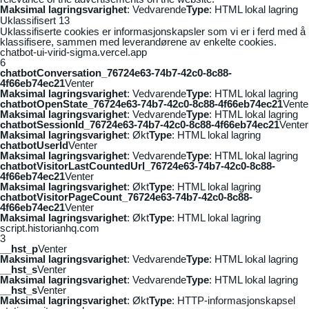
Maksimal lagringsvarighet
: Vedvarende
Type
: HTML lokal lagring
Uklassifisert
13
Uklassifiserte cookies er informasjonskapsler som vi er i ferd med å
klassifisere, sammen med leverandørene av enkelte cookies.
chatbot-ui-virid-sigma.vercel.app
6
chatbotConversation_76724e63-74b7-42c0-8c88-
4f66eb74ec21
Venter
Maksimal lagringsvarighet
: Vedvarende
Type
: HTML lokal lagring
chatbotOpenState_76724e63-74b7-42c0-8c88-4f66eb74ec21
Vente
Maksimal lagringsvarighet
: Vedvarende
Type
: HTML lokal lagring
chatbotSessionId_76724e63-74b7-42c0-8c88-4f66eb74ec21
Venter
Maksimal lagringsvarighet
: Økt
Type
: HTML lokal lagring
chatbotUserId
Venter
Maksimal lagringsvarighet
: Vedvarende
Type
: HTML lokal lagring
chatbotVisitorLastCountedUrl_76724e63-74b7-42c0-8c88-
4f66eb74ec21
Venter
Maksimal lagringsvarighet
: Økt
Type
: HTML lokal lagring
chatbotVisitorPageCount_76724e63-74b7-42c0-8c88-
4f66eb74ec21
Venter
Maksimal lagringsvarighet
: Økt
Type
: HTML lokal lagring
script.historianhq.com
3
__hst_p
Venter
Maksimal lagringsvarighet
: Vedvarende
Type
: HTML lokal lagring
__hst_s
Venter
Maksimal lagringsvarighet
: Vedvarende
Type
: HTML lokal lagring
__hst_s
Venter
Maksimal lagringsvarighet
: Økt
Type
: HTTP-informasjonskapsel