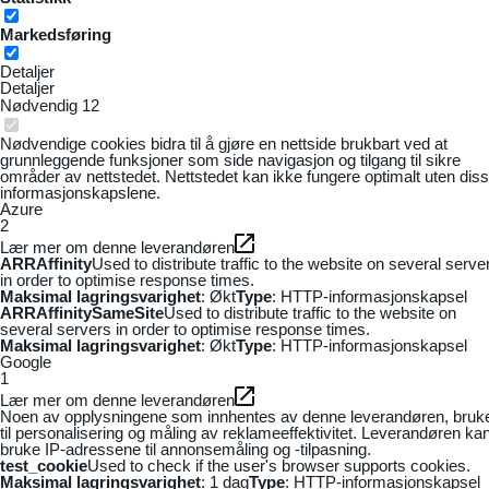
Markedsføring
Detaljer
Detaljer
Nødvendig
12
Nødvendige cookies bidra til å gjøre en nettside brukbart ved at
grunnleggende funksjoner som side navigasjon og tilgang til sikre
områder av nettstedet. Nettstedet kan ikke fungere optimalt uten dis
informasjonskapslene.
Azure
2
Lær mer om denne leverandøren
ARRAffinity
Used to distribute traffic to the website on several serve
in order to optimise response times.
Maksimal lagringsvarighet
: Økt
Type
: HTTP-informasjonskapsel
ARRAffinitySameSite
Used to distribute traffic to the website on
several servers in order to optimise response times.
Maksimal lagringsvarighet
: Økt
Type
: HTTP-informasjonskapsel
Google
1
Lær mer om denne leverandøren
Noen av opplysningene som innhentes av denne leverandøren, bruk
til personalisering og måling av reklameeffektivitet. Leverandøren ka
bruke IP-adressene til annonsemåling og -tilpasning.
test_cookie
Used to check if the user's browser supports cookies.
Maksimal lagringsvarighet
: 1 dag
Type
: HTTP-informasjonskapsel