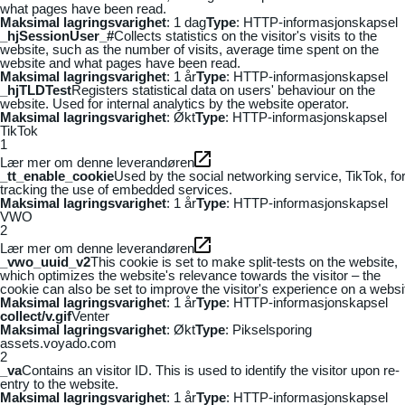
what pages have been read.
Maksimal lagringsvarighet
: 1 dag
Type
: HTTP-informasjonskapsel
_hjSessionUser_#
Collects statistics on the visitor's visits to the
website, such as the number of visits, average time spent on the
website and what pages have been read.
Maksimal lagringsvarighet
: 1 år
Type
: HTTP-informasjonskapsel
_hjTLDTest
Registers statistical data on users' behaviour on the
website. Used for internal analytics by the website operator.
Maksimal lagringsvarighet
: Økt
Type
: HTTP-informasjonskapsel
TikTok
1
Lær mer om denne leverandøren
_tt_enable_cookie
Used by the social networking service, TikTok, fo
tracking the use of embedded services.
Maksimal lagringsvarighet
: 1 år
Type
: HTTP-informasjonskapsel
VWO
2
Lær mer om denne leverandøren
_vwo_uuid_v2
This cookie is set to make split-tests on the website,
which optimizes the website's relevance towards the visitor – the
cookie can also be set to improve the visitor's experience on a websi
Maksimal lagringsvarighet
: 1 år
Type
: HTTP-informasjonskapsel
collect/v.gif
Venter
Maksimal lagringsvarighet
: Økt
Type
: Pikselsporing
assets.voyado.com
2
_va
Contains an visitor ID. This is used to identify the visitor upon re-
entry to the website.
Maksimal lagringsvarighet
: 1 år
Type
: HTTP-informasjonskapsel