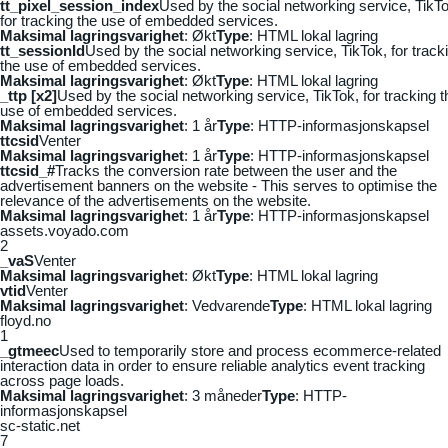
tt_pixel_session_index
Used by the social networking service, TikTo
for tracking the use of embedded services.
Maksimal lagringsvarighet
: Økt
Type
: HTML lokal lagring
tt_sessionId
Used by the social networking service, TikTok, for track
the use of embedded services.
Maksimal lagringsvarighet
: Økt
Type
: HTML lokal lagring
_ttp [x2]
Used by the social networking service, TikTok, for tracking t
use of embedded services.
Maksimal lagringsvarighet
: 1 år
Type
: HTTP-informasjonskapsel
ttcsid
Venter
Maksimal lagringsvarighet
: 1 år
Type
: HTTP-informasjonskapsel
ttcsid_#
Tracks the conversion rate between the user and the
advertisement banners on the website - This serves to optimise the
relevance of the advertisements on the website.
Maksimal lagringsvarighet
: 1 år
Type
: HTTP-informasjonskapsel
assets.voyado.com
2
_vaS
Venter
Maksimal lagringsvarighet
: Økt
Type
: HTML lokal lagring
vtid
Venter
Maksimal lagringsvarighet
: Vedvarende
Type
: HTML lokal lagring
floyd.no
1
_gtmeec
Used to temporarily store and process ecommerce-related
interaction data in order to ensure reliable analytics event tracking
across page loads.
Maksimal lagringsvarighet
: 3 måneder
Type
: HTTP-
informasjonskapsel
sc-static.net
7