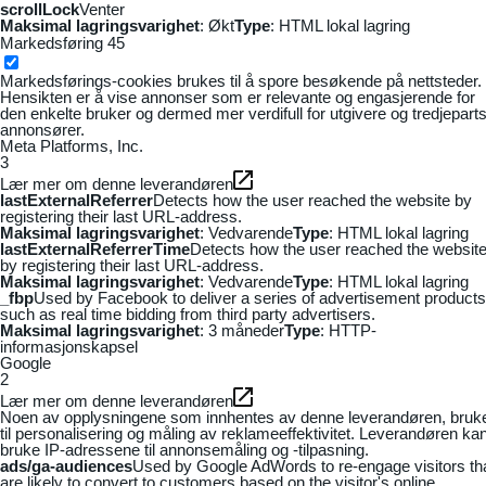
scrollLock
Venter
Maksimal lagringsvarighet
: Økt
Type
: HTML lokal lagring
Markedsføring
45
Markedsførings-cookies brukes til å spore besøkende på nettsteder.
Hensikten er å vise annonser som er relevante og engasjerende for
den enkelte bruker og dermed mer verdifull for utgivere og tredjepart
annonsører.
Meta Platforms, Inc.
3
Lær mer om denne leverandøren
lastExternalReferrer
Detects how the user reached the website by
registering their last URL-address.
Maksimal lagringsvarighet
: Vedvarende
Type
: HTML lokal lagring
lastExternalReferrerTime
Detects how the user reached the websit
by registering their last URL-address.
Maksimal lagringsvarighet
: Vedvarende
Type
: HTML lokal lagring
_fbp
Used by Facebook to deliver a series of advertisement products
such as real time bidding from third party advertisers.
Maksimal lagringsvarighet
: 3 måneder
Type
: HTTP-
informasjonskapsel
Google
2
Lær mer om denne leverandøren
Noen av opplysningene som innhentes av denne leverandøren, bruk
til personalisering og måling av reklameeffektivitet. Leverandøren ka
bruke IP-adressene til annonsemåling og -tilpasning.
ads/ga-audiences
Used by Google AdWords to re-engage visitors th
are likely to convert to customers based on the visitor's online