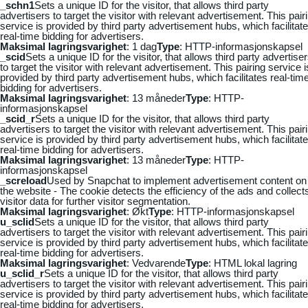
_schn1
Sets a unique ID for the visitor, that allows third party
advertisers to target the visitor with relevant advertisement. This pair
service is provided by third party advertisement hubs, which facilitat
real-time bidding for advertisers.
Maksimal lagringsvarighet
: 1 dag
Type
: HTTP-informasjonskapsel
_scid
Sets a unique ID for the visitor, that allows third party advertise
to target the visitor with relevant advertisement. This pairing service i
provided by third party advertisement hubs, which facilitates real-tim
bidding for advertisers.
Maksimal lagringsvarighet
: 13 måneder
Type
: HTTP-
informasjonskapsel
_scid_r
Sets a unique ID for the visitor, that allows third party
advertisers to target the visitor with relevant advertisement. This pair
service is provided by third party advertisement hubs, which facilitat
real-time bidding for advertisers.
Maksimal lagringsvarighet
: 13 måneder
Type
: HTTP-
informasjonskapsel
_screload
Used by Snapchat to implement advertisement content on
the website - The cookie detects the efficiency of the ads and collect
visitor data for further visitor segmentation.
Maksimal lagringsvarighet
: Økt
Type
: HTTP-informasjonskapsel
u_sclid
Sets a unique ID for the visitor, that allows third party
advertisers to target the visitor with relevant advertisement. This pair
service is provided by third party advertisement hubs, which facilitat
real-time bidding for advertisers.
Maksimal lagringsvarighet
: Vedvarende
Type
: HTML lokal lagring
u_sclid_r
Sets a unique ID for the visitor, that allows third party
advertisers to target the visitor with relevant advertisement. This pair
service is provided by third party advertisement hubs, which facilitat
real-time bidding for advertisers.