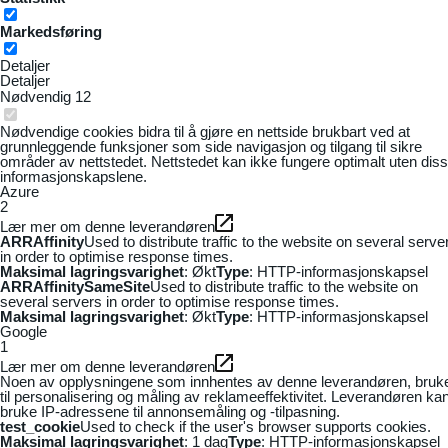
Markedsføring
Detaljer
Detaljer
Nødvendig
12
Nødvendige cookies bidra til å gjøre en nettside brukbart ved at
grunnleggende funksjoner som side navigasjon og tilgang til sikre
områder av nettstedet. Nettstedet kan ikke fungere optimalt uten dis
informasjonskapslene.
Azure
2
Lær mer om denne leverandøren
ARRAffinity
Used to distribute traffic to the website on several serve
in order to optimise response times.
Maksimal lagringsvarighet
: Økt
Type
: HTTP-informasjonskapsel
ARRAffinitySameSite
Used to distribute traffic to the website on
several servers in order to optimise response times.
Maksimal lagringsvarighet
: Økt
Type
: HTTP-informasjonskapsel
Google
1
Lær mer om denne leverandøren
Noen av opplysningene som innhentes av denne leverandøren, bruk
til personalisering og måling av reklameeffektivitet. Leverandøren ka
bruke IP-adressene til annonsemåling og -tilpasning.
test_cookie
Used to check if the user's browser supports cookies.
Maksimal lagringsvarighet
: 1 dag
Type
: HTTP-informasjonskapsel