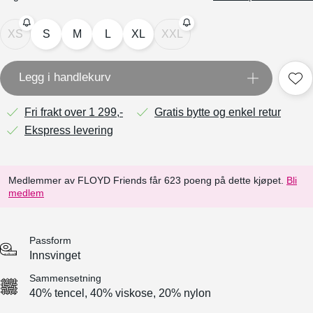
XS
S
M
L
XL
XXL
Legg i handlekurv
Fri frakt over 1 299,-
Gratis bytte og enkel retur
Ekspress levering
Medlemmer av FLOYD Friends får 623 poeng på dette kjøpet.
Bli
medlem
Passform
Innsvinget
Sammensetning
40% tencel, 40% viskose, 20% nylon