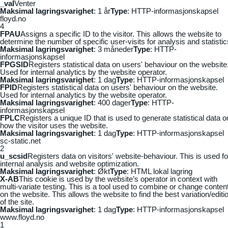
_vaI
Venter
Maksimal lagringsvarighet
: 1 år
Type
: HTTP-informasjonskapsel
floyd.no
4
FPAU
Assigns a specific ID to the visitor. This allows the website to
determine the number of specific user-visits for analysis and statistic
Maksimal lagringsvarighet
: 3 måneder
Type
: HTTP-
informasjonskapsel
FPGSID
Registers statistical data on users' behaviour on the website
Used for internal analytics by the website operator.
Maksimal lagringsvarighet
: 1 dag
Type
: HTTP-informasjonskapsel
FPID
Registers statistical data on users' behaviour on the website.
Used for internal analytics by the website operator.
Maksimal lagringsvarighet
: 400 dager
Type
: HTTP-
informasjonskapsel
FPLC
Registers a unique ID that is used to generate statistical data o
how the visitor uses the website.
Maksimal lagringsvarighet
: 1 dag
Type
: HTTP-informasjonskapsel
sc-static.net
2
u_scsid
Registers data on visitors' website-behaviour. This is used fo
internal analysis and website optimization.
Maksimal lagringsvarighet
: Økt
Type
: HTML lokal lagring
X-AB
This cookie is used by the website’s operator in context with
multi-variate testing. This is a tool used to combine or change conten
on the website. This allows the website to find the best variation/editi
of the site.
Maksimal lagringsvarighet
: 1 dag
Type
: HTTP-informasjonskapsel
www.floyd.no
1