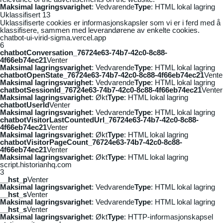
Maksimal lagringsvarighet
: Vedvarende
Type
: HTML lokal lagring
Uklassifisert
13
Uklassifiserte cookies er informasjonskapsler som vi er i ferd med å
klassifisere, sammen med leverandørene av enkelte cookies.
chatbot-ui-virid-sigma.vercel.app
6
chatbotConversation_76724e63-74b7-42c0-8c88-
4f66eb74ec21
Venter
Maksimal lagringsvarighet
: Vedvarende
Type
: HTML lokal lagring
chatbotOpenState_76724e63-74b7-42c0-8c88-4f66eb74ec21
Vente
Maksimal lagringsvarighet
: Vedvarende
Type
: HTML lokal lagring
chatbotSessionId_76724e63-74b7-42c0-8c88-4f66eb74ec21
Venter
Maksimal lagringsvarighet
: Økt
Type
: HTML lokal lagring
chatbotUserId
Venter
Maksimal lagringsvarighet
: Vedvarende
Type
: HTML lokal lagring
chatbotVisitorLastCountedUrl_76724e63-74b7-42c0-8c88-
4f66eb74ec21
Venter
Maksimal lagringsvarighet
: Økt
Type
: HTML lokal lagring
chatbotVisitorPageCount_76724e63-74b7-42c0-8c88-
4f66eb74ec21
Venter
Maksimal lagringsvarighet
: Økt
Type
: HTML lokal lagring
script.historianhq.com
3
__hst_p
Venter
Maksimal lagringsvarighet
: Vedvarende
Type
: HTML lokal lagring
__hst_s
Venter
Maksimal lagringsvarighet
: Vedvarende
Type
: HTML lokal lagring
__hst_s
Venter
Maksimal lagringsvarighet
: Økt
Type
: HTTP-informasjonskapsel