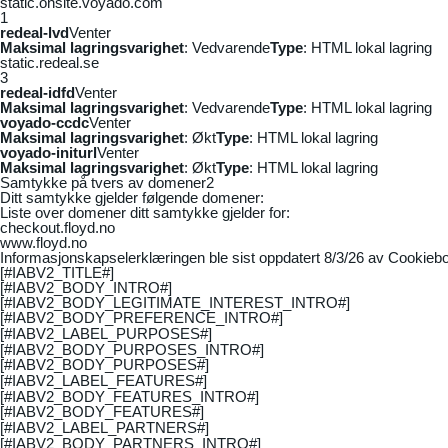
static.onsite.voyado.com
1
redeal-lvd
Venter
Maksimal lagringsvarighet
: Vedvarende
Type
: HTML lokal lagring
static.redeal.se
3
redeal-idfd
Venter
Maksimal lagringsvarighet
: Vedvarende
Type
: HTML lokal lagring
voyado-ccdc
Venter
Maksimal lagringsvarighet
: Økt
Type
: HTML lokal lagring
voyado-initurl
Venter
Maksimal lagringsvarighet
: Økt
Type
: HTML lokal lagring
Samtykke på tvers av domener
2
Ditt samtykke gjelder følgende domener:
Liste over domener ditt samtykke gjelder for:
checkout.floyd.no
www.floyd.no
Informasjonskapselerklæringen ble sist oppdatert 8/3/26 av
Cookiebo
[#IABV2_TITLE#]
[#IABV2_BODY_INTRO#]
[#IABV2_BODY_LEGITIMATE_INTEREST_INTRO#]
[#IABV2_BODY_PREFERENCE_INTRO#]
[#IABV2_LABEL_PURPOSES#]
[#IABV2_BODY_PURPOSES_INTRO#]
[#IABV2_BODY_PURPOSES#]
[#IABV2_LABEL_FEATURES#]
[#IABV2_BODY_FEATURES_INTRO#]
[#IABV2_BODY_FEATURES#]
[#IABV2_LABEL_PARTNERS#]
[#IABV2_BODY_PARTNERS_INTRO#]