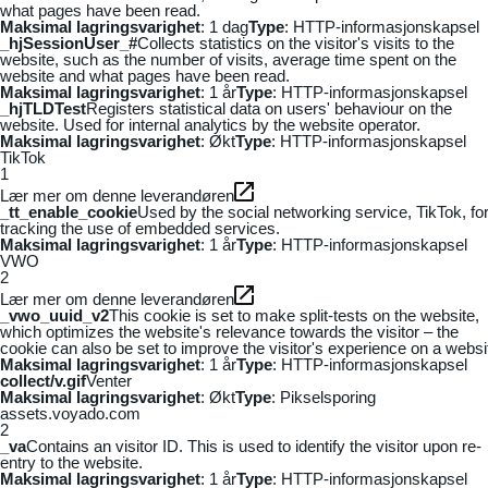
what pages have been read.
Maksimal lagringsvarighet
: 1 dag
Type
: HTTP-informasjonskapsel
_hjSessionUser_#
Collects statistics on the visitor's visits to the
website, such as the number of visits, average time spent on the
website and what pages have been read.
Maksimal lagringsvarighet
: 1 år
Type
: HTTP-informasjonskapsel
_hjTLDTest
Registers statistical data on users' behaviour on the
website. Used for internal analytics by the website operator.
Maksimal lagringsvarighet
: Økt
Type
: HTTP-informasjonskapsel
TikTok
1
Lær mer om denne leverandøren
_tt_enable_cookie
Used by the social networking service, TikTok, fo
tracking the use of embedded services.
Maksimal lagringsvarighet
: 1 år
Type
: HTTP-informasjonskapsel
VWO
2
Lær mer om denne leverandøren
_vwo_uuid_v2
This cookie is set to make split-tests on the website,
which optimizes the website's relevance towards the visitor – the
cookie can also be set to improve the visitor's experience on a websi
Maksimal lagringsvarighet
: 1 år
Type
: HTTP-informasjonskapsel
collect/v.gif
Venter
Maksimal lagringsvarighet
: Økt
Type
: Pikselsporing
assets.voyado.com
2
_va
Contains an visitor ID. This is used to identify the visitor upon re-
entry to the website.
Maksimal lagringsvarighet
: 1 år
Type
: HTTP-informasjonskapsel