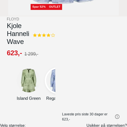
Spar 52%
OUTLET
FLOYD
Kjole
Hanneli
4.0
Wave
star
rating
623
,-
1
299
,-
Island Green
Regatta Blue
Rose Petal
Laveste pris siste 30 dager er
623,-
Velg størrelse:
Usikker på størrelsen?