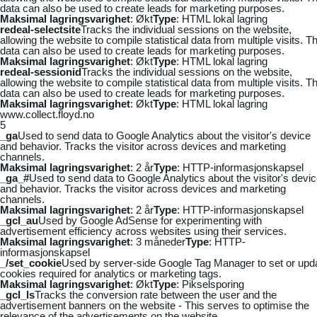
data can also be used to create leads for marketing purposes.
Maksimal lagringsvarighet
: Økt
Type
: HTML lokal lagring
redeal-selectsite
Tracks the individual sessions on the website,
allowing the website to compile statistical data from multiple visits. Th
data can also be used to create leads for marketing purposes.
Maksimal lagringsvarighet
: Økt
Type
: HTML lokal lagring
redeal-sessionid
Tracks the individual sessions on the website,
allowing the website to compile statistical data from multiple visits. Th
data can also be used to create leads for marketing purposes.
Maksimal lagringsvarighet
: Økt
Type
: HTML lokal lagring
www.collect.floyd.no
5
_ga
Used to send data to Google Analytics about the visitor's device
and behavior. Tracks the visitor across devices and marketing
channels.
Maksimal lagringsvarighet
: 2 år
Type
: HTTP-informasjonskapsel
_ga_#
Used to send data to Google Analytics about the visitor's devi
and behavior. Tracks the visitor across devices and marketing
channels.
Maksimal lagringsvarighet
: 2 år
Type
: HTTP-informasjonskapsel
_gcl_au
Used by Google AdSense for experimenting with
advertisement efficiency across websites using their services.
Maksimal lagringsvarighet
: 3 måneder
Type
: HTTP-
informasjonskapsel
_/set_cookie
Used by server-side Google Tag Manager to set or upd
cookies required for analytics or marketing tags.
Maksimal lagringsvarighet
: Økt
Type
: Pikselsporing
_gcl_ls
Tracks the conversion rate between the user and the
advertisement banners on the website - This serves to optimise the
relevance of the advertisements on the website.