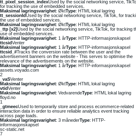
tt_pixel_session_index
Used by the social networking service, TikTo
for tracking the use of embedded services.
Maksimal lagringsvarighet
: Økt
Type
: HTML lokal lagring
tt_sessionId
Used by the social networking service, TikTok, for track
the use of embedded services.
Maksimal lagringsvarighet
: Økt
Type
: HTML lokal lagring
_ttp [x2]
Used by the social networking service, TikTok, for tracking t
use of embedded services.
Maksimal lagringsvarighet
: 1 år
Type
: HTTP-informasjonskapsel
ttcsid
Venter
Maksimal lagringsvarighet
: 1 år
Type
: HTTP-informasjonskapsel
ttcsid_#
Tracks the conversion rate between the user and the
advertisement banners on the website - This serves to optimise the
relevance of the advertisements on the website.
Maksimal lagringsvarighet
: 1 år
Type
: HTTP-informasjonskapsel
assets.voyado.com
2
_vaS
Venter
Maksimal lagringsvarighet
: Økt
Type
: HTML lokal lagring
vtid
Venter
Maksimal lagringsvarighet
: Vedvarende
Type
: HTML lokal lagring
floyd.no
1
_gtmeec
Used to temporarily store and process ecommerce-related
interaction data in order to ensure reliable analytics event tracking
across page loads.
Maksimal lagringsvarighet
: 3 måneder
Type
: HTTP-
informasjonskapsel
sc-static.net
7