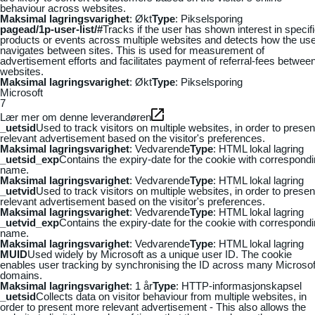
behaviour across websites.
Maksimal lagringsvarighet
: Økt
Type
: Pikselsporing
pagead/1p-user-list/#
Tracks if the user has shown interest in specif
products or events across multiple websites and detects how the us
navigates between sites. This is used for measurement of
advertisement efforts and facilitates payment of referral-fees betwee
websites.
Maksimal lagringsvarighet
: Økt
Type
: Pikselsporing
Microsoft
7
Lær mer om denne leverandøren
_uetsid
Used to track visitors on multiple websites, in order to presen
relevant advertisement based on the visitor's preferences.
Maksimal lagringsvarighet
: Vedvarende
Type
: HTML lokal lagring
_uetsid_exp
Contains the expiry-date for the cookie with correspond
name.
Maksimal lagringsvarighet
: Vedvarende
Type
: HTML lokal lagring
_uetvid
Used to track visitors on multiple websites, in order to presen
relevant advertisement based on the visitor's preferences.
Maksimal lagringsvarighet
: Vedvarende
Type
: HTML lokal lagring
_uetvid_exp
Contains the expiry-date for the cookie with correspond
name.
Maksimal lagringsvarighet
: Vedvarende
Type
: HTML lokal lagring
MUID
Used widely by Microsoft as a unique user ID. The cookie
enables user tracking by synchronising the ID across many Microsof
domains.
Maksimal lagringsvarighet
: 1 år
Type
: HTTP-informasjonskapsel
_uetsid
Collects data on visitor behaviour from multiple websites, in
order to present more relevant advertisement - This also allows the