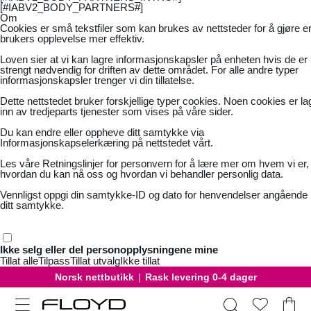
[#IABV2_BODY_PARTNERS#]
Om
Cookies er små tekstfiler som kan brukes av nettsteder for å gjøre e
brukers opplevelse mer effektiv.
Loven sier at vi kan lagre informasjonskapsler på enheten hvis de er
strengt nødvendig for driften av dette området. For alle andre typer
informasjonskapsler trenger vi din tillatelse.
Dette nettstedet bruker forskjellige typer cookies. Noen cookies er la
inn av tredjeparts tjenester som vises på våre sider.
Du kan endre eller oppheve ditt samtykke via
Informasjonskapselerkæring på nettstedet vårt.
Les våre
Retningslinjer for personvern
for å lære mer om hvem vi er,
hvordan du kan nå oss og hvordan vi behandler personlig data.
Vennligst oppgi din samtykke-ID og dato for henvendelser angående
ditt samtykke.
Ikke selg eller del personopplysningene mine
Tillat alle
Tilpass
Tillat utvalg
Ikke tillat
Norsk nettbutikk
|
Rask levering 0-4 dager