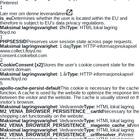
Pinterest
1
Lær mer om denne leverandøren
is_eu
Determines whether the user is located within the EU and
therefore is subject to EU's data privacy regulations.
Maksimal lagringsvarighet
: Økt
Type
: HTML lokal lagring
floyd.no
1
PHPSESSID
Preserves user session state across page requests.
Maksimal lagringsvarighet
: 1 dag
Type
: HTTP-informasjonskapsel
www.collect.floyd.no
consent.cookiebot.com
2
CookieConsent [x2]
Stores the user's cookie consent state for the
current domain
Maksimal lagringsvarighet
: 1 år
Type
: HTTP-informasjonskapsel
www.floyd.no
5
apollo-cache-persist-default
This cookie is necessary for the cache
function. A cache is used by the website to optimize the response ti
between the visitor and the website. The cache is usually stored on t
visitor’s browser.
Maksimal lagringsvarighet
: Vedvarende
Type
: HTML lokal lagring
M2_VENIA_BROWSER_PERSISTENCE__cartId
Necessary for th
shopping cart functionality on the website.
Maksimal lagringsvarighet
: Vedvarende
Type
: HTML lokal lagring
M2_VENIA_BROWSER_PERSISTENCE__magento_cache_id
Ven
Maksimal lagringsvarighet
: Vedvarende
Type
: HTML lokal lagring
M2_VENIA_BROWSER_PERSISTENCE__urlResolver_#
Venter