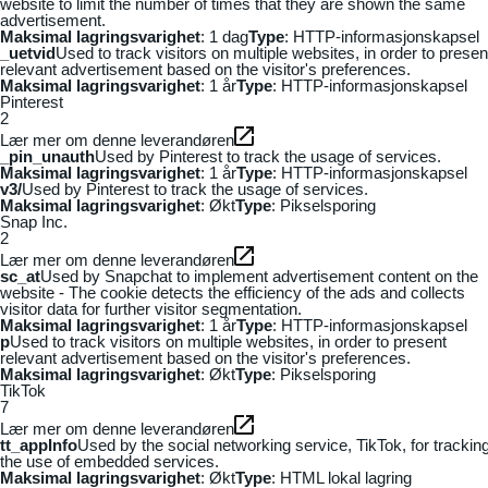
website to limit the number of times that they are shown the same
advertisement.
Maksimal lagringsvarighet
: 1 dag
Type
: HTTP-informasjonskapsel
_uetvid
Used to track visitors on multiple websites, in order to presen
relevant advertisement based on the visitor's preferences.
Maksimal lagringsvarighet
: 1 år
Type
: HTTP-informasjonskapsel
Pinterest
2
Lær mer om denne leverandøren
_pin_unauth
Used by Pinterest to track the usage of services.
Maksimal lagringsvarighet
: 1 år
Type
: HTTP-informasjonskapsel
v3/
Used by Pinterest to track the usage of services.
Maksimal lagringsvarighet
: Økt
Type
: Pikselsporing
Snap Inc.
2
Lær mer om denne leverandøren
sc_at
Used by Snapchat to implement advertisement content on the
website - The cookie detects the efficiency of the ads and collects
visitor data for further visitor segmentation.
Maksimal lagringsvarighet
: 1 år
Type
: HTTP-informasjonskapsel
p
Used to track visitors on multiple websites, in order to present
relevant advertisement based on the visitor's preferences.
Maksimal lagringsvarighet
: Økt
Type
: Pikselsporing
TikTok
7
Lær mer om denne leverandøren
tt_appInfo
Used by the social networking service, TikTok, for trackin
the use of embedded services.
Maksimal lagringsvarighet
: Økt
Type
: HTML lokal lagring