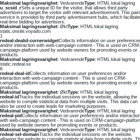
Maksimal lagringsvarighet
: Vedvarende
Type
: HTML lokal lagring
u_scsid_r
Sets a unique ID for the visitor, that allows third party
advertisers to target the visitor with relevant advertisement. This pair
service is provided by third party advertisement hubs, which facilitat
real-time bidding for advertisers.
Maksimal lagringsvarighet
: Økt
Type
: HTML lokal lagring
static.onsite.voyado.com
1
redeal-dealid-cornerwidget
Collects information on user preference
and/or interaction with web-campaign content - This is used on CRM
campaign-platform used by website owners for promoting events or
products.
Maksimal lagringsvarighet
: Vedvarende
Type
: HTML lokal lagring
static.redeal.se
6
redeal-deal-id
Collects information on user preferences and/or
interaction with web-campaign content - This is used on CRM-
campaign-platform used by website owners for promoting events or
products.
Maksimal lagringsvarighet
: Økt
Type
: HTML lokal lagring
redeal-id
Tracks the individual sessions on the website, allowing the
website to compile statistical data from multiple visits. This data can
also be used to create leads for marketing purposes.
Maksimal lagringsvarighet
: Vedvarende
Type
: HTML lokal lagring
redeal-pid
Collects information on user preferences and/or interactio
with web-campaign content - This is used on CRM-campaign-platfo
used by website owners for promoting events or products.
Maksimal lagringsvarighet
: Vedvarende
Type
: HTML lokal lagring
redeal-sel-domain
Tracks the individual sessions on the website,
allowing the website to compile statistical data from multiple visits. Th