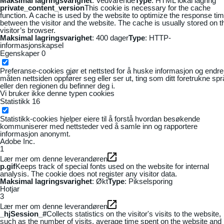
Maksimal lagringsvarighet
: Vedvarende
Type
: HTML lokal lagring
private_content_version
This cookie is necessary for the cache
function. A cache is used by the website to optimize the response ti
between the visitor and the website. The cache is usually stored on t
visitor’s browser.
Maksimal lagringsvarighet
: 400 dager
Type
: HTTP-
informasjonskapsel
Egenskaper
0
Preferanse-cookies gjør et nettsted for å huske informasjon og endre
måten nettsiden oppfører seg eller ser ut, ting som ditt foretrukne sp
eller den regionen du befinner deg i.
Vi bruker ikke denne typen cookies
Statistikk
16
Statistikk-cookies hjelper eiere til å forstå hvordan besøkende
kommuniserer med nettsteder ved å samle inn og rapportere
informasjon anonymt.
Adobe Inc.
1
Lær mer om denne leverandøren
p.gif
Keeps track of special fonts used on the website for internal
analysis. The cookie does not register any visitor data.
Maksimal lagringsvarighet
: Økt
Type
: Pikselsporing
Hotjar
3
Lær mer om denne leverandøren
_hjSession_#
Collects statistics on the visitor's visits to the website,
such as the number of visits, average time spent on the website and