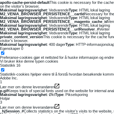
apollo-cache-persist-default
This cookie is necessary for the cache
on the visitor’s browser.
Maksimal lagringsvarighet
: Vedvarende
Type
: HTML lokal lagring
M2_VENIA_BROWSER_PERSISTENCE__cartId
Necessary for the 
Maksimal lagringsvarighet
: Vedvarende
Type
: HTML lokal lagring
M2_VENIA_BROWSER_PERSISTENCE__magento_cache_id
Ven
Maksimal lagringsvarighet
: Vedvarende
Type
: HTML lokal lagring
M2_VENIA_BROWSER_PERSISTENCE__urlResolver_#
Venter
Maksimal lagringsvarighet
: Vedvarende
Type
: HTML lokal lagring
private_content_version
This cookie is necessary for the cache fun
visitor’s browser.
Maksimal lagringsvarighet
: 400 dager
Type
: HTTP-informasjonskap
Egenskaper
0
Preferanse-cookies gjør et nettsted for å huske informasjon og endrer 
Vi bruker ikke denne typen cookies
Statistikk
16
Statistikk-cookies hjelper eiere til å forstå hvordan besøkende kom
Adobe Inc.
1
Lær mer om denne leverandøren
p.gif
Keeps track of special fonts used on the website for internal anal
Maksimal lagringsvarighet
: Økt
Type
: Pikselsporing
Hotjar
3
Lær mer om denne leverandøren
_hjSession_#
Collects statistics on the visitor's visits to the webs