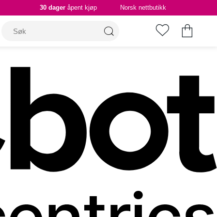
30 dager
åpent kjøp
Norsk nettbutikk