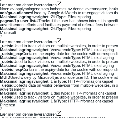
Lær mer om denne leverandøren
Noen av opplysningene som innhentes av denne leverandøren, brukes t
ads/ga-audiences
Used by Google AdWords to re-engage visitors that
Maksimal lagringsvarighet
: Økt
Type
: Pikselsporing
pagead/1p-user-list/#
Tracks if the user has shown interest in speci
advertisement efforts and facilitates payment of referral-fees betwee
Maksimal lagringsvarighet
: Økt
Type
: Pikselsporing
Microsoft
7
Lær mer om denne leverandøren
_uetsid
Used to track visitors on multiple websites, in order to prese
Maksimal lagringsvarighet
: Vedvarende
Type
: HTML lokal lagring
_uetsid_exp
Contains the expiry-date for the cookie with correspond
Maksimal lagringsvarighet
: Vedvarende
Type
: HTML lokal lagring
_uetvid
Used to track visitors on multiple websites, in order to prese
Maksimal lagringsvarighet
: Vedvarende
Type
: HTML lokal lagring
_uetvid_exp
Contains the expiry-date for the cookie with correspond
Maksimal lagringsvarighet
: Vedvarende
Type
: HTML lokal lagring
MUID
Used widely by Microsoft as a unique user ID. The cookie ena
Maksimal lagringsvarighet
: 1 år
Type
: HTTP-informasjonskapsel
_uetsid
Collects data on visitor behaviour from multiple websites, in
advertisement.
Maksimal lagringsvarighet
: 1 dag
Type
: HTTP-informasjonskapsel
_uetvid
Used to track visitors on multiple websites, in order to prese
Maksimal lagringsvarighet
: 1 år
Type
: HTTP-informasjonskapsel
Pinterest
2
Lær mer om denne leverandøren