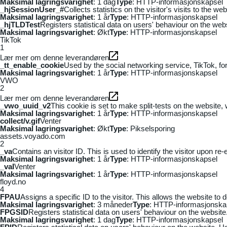
Maksimal lagringsvarighet
: 1 dag
Type
: HTTP-informasjonskapsel
_hjSessionUser_#
Collects statistics on the visitor's visits to the
Maksimal lagringsvarighet
: 1 år
Type
: HTTP-informasjonskapsel
_hjTLDTest
Registers statistical data on users' behaviour on the webs
Maksimal lagringsvarighet
: Økt
Type
: HTTP-informasjonskapsel
TikTok
1
Lær mer om denne leverandøren
_tt_enable_cookie
Used by the social networking service, TikTok, fo
Maksimal lagringsvarighet
: 1 år
Type
: HTTP-informasjonskapsel
VWO
2
Lær mer om denne leverandøren
_vwo_uuid_v2
This cookie is set to make split-tests on the website,
Maksimal lagringsvarighet
: 1 år
Type
: HTTP-informasjonskapsel
collect/v.gif
Venter
Maksimal lagringsvarighet
: Økt
Type
: Pikselsporing
assets.voyado.com
2
_va
Contains an visitor ID. This is used to identify the visitor upon re-
Maksimal lagringsvarighet
: 1 år
Type
: HTTP-informasjonskapsel
_vaI
Venter
Maksimal lagringsvarighet
: 1 år
Type
: HTTP-informasjonskapsel
floyd.no
4
FPAU
Assigns a specific ID to the visitor. This allows the website to 
Maksimal lagringsvarighet
: 3 måneder
Type
: HTTP-informasjonska
FPGSID
Registers statistical data on users' behaviour on the website.
Maksimal lagringsvarighet
: 1 dag
Type
: HTTP-informasjonskapsel