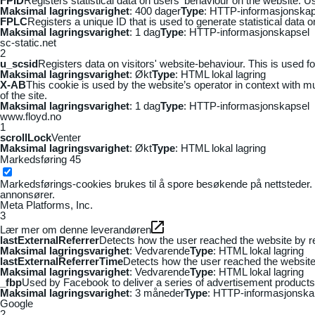
FPID
Registers statistical data on users' behaviour on the website. Us
Maksimal lagringsvarighet
: 400 dager
Type
: HTTP-informasjonskap
FPLC
Registers a unique ID that is used to generate statistical data 
Maksimal lagringsvarighet
: 1 dag
Type
: HTTP-informasjonskapsel
sc-static.net
2
u_scsid
Registers data on visitors' website-behaviour. This is used fo
Maksimal lagringsvarighet
: Økt
Type
: HTML lokal lagring
X-AB
This cookie is used by the website’s operator in context with mul
of the site.
Maksimal lagringsvarighet
: 1 dag
Type
: HTTP-informasjonskapsel
www.floyd.no
1
scrollLock
Venter
Maksimal lagringsvarighet
: Økt
Type
: HTML lokal lagring
Markedsføring
45
Markedsførings-cookies brukes til å spore besøkende på nettsteder. 
annonsører.
Meta Platforms, Inc.
3
Lær mer om denne leverandøren
lastExternalReferrer
Detects how the user reached the website by re
Maksimal lagringsvarighet
: Vedvarende
Type
: HTML lokal lagring
lastExternalReferrerTime
Detects how the user reached the website 
Maksimal lagringsvarighet
: Vedvarende
Type
: HTML lokal lagring
_fbp
Used by Facebook to deliver a series of advertisement products s
Maksimal lagringsvarighet
: 3 måneder
Type
: HTTP-informasjonska
Google
2