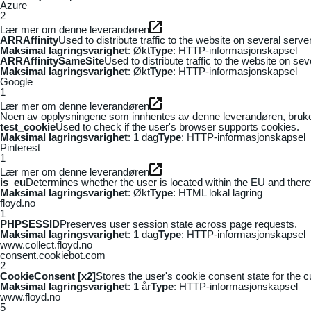
Azure
2
Lær mer om denne leverandøren
ARRAffinity
Used to distribute traffic to the website on several serv
Maksimal lagringsvarighet
: Økt
Type
: HTTP-informasjonskapsel
ARRAffinitySameSite
Used to distribute traffic to the website on se
Maksimal lagringsvarighet
: Økt
Type
: HTTP-informasjonskapsel
Google
1
Lær mer om denne leverandøren
Noen av opplysningene som innhentes av denne leverandøren, brukes t
test_cookie
Used to check if the user's browser supports cookies.
Maksimal lagringsvarighet
: 1 dag
Type
: HTTP-informasjonskapsel
Pinterest
1
Lær mer om denne leverandøren
is_eu
Determines whether the user is located within the EU and theref
Maksimal lagringsvarighet
: Økt
Type
: HTML lokal lagring
floyd.no
1
PHPSESSID
Preserves user session state across page requests.
Maksimal lagringsvarighet
: 1 dag
Type
: HTTP-informasjonskapsel
www.collect.floyd.no
consent.cookiebot.com
2
CookieConsent [x2]
Stores the user's cookie consent state for the 
Maksimal lagringsvarighet
: 1 år
Type
: HTTP-informasjonskapsel
www.floyd.no
5