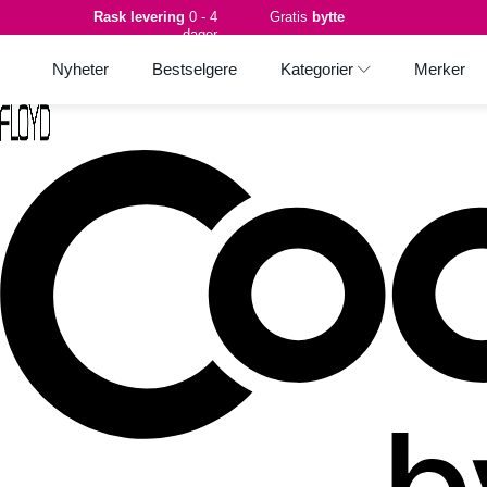
Rask levering
0 - 4
Gratis
bytte
dager
Nyheter
Bestselgere
Kategorier
Merker