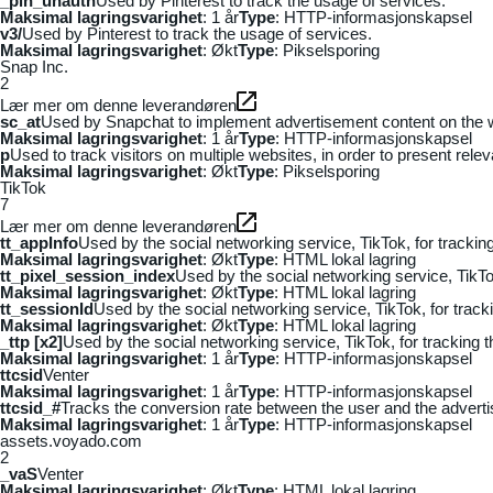
_pin_unauth
Used by Pinterest to track the usage of services.
Maksimal lagringsvarighet
: 1 år
Type
: HTTP-informasjonskapsel
v3/
Used by Pinterest to track the usage of services.
Maksimal lagringsvarighet
: Økt
Type
: Pikselsporing
Snap Inc.
2
Lær mer om denne leverandøren
sc_at
Used by Snapchat to implement advertisement content on the webs
Maksimal lagringsvarighet
: 1 år
Type
: HTTP-informasjonskapsel
p
Used to track visitors on multiple websites, in order to present rele
Maksimal lagringsvarighet
: Økt
Type
: Pikselsporing
TikTok
7
Lær mer om denne leverandøren
tt_appInfo
Used by the social networking service, TikTok, for tracki
Maksimal lagringsvarighet
: Økt
Type
: HTML lokal lagring
tt_pixel_session_index
Used by the social networking service, TikTo
Maksimal lagringsvarighet
: Økt
Type
: HTML lokal lagring
tt_sessionId
Used by the social networking service, TikTok, for trac
Maksimal lagringsvarighet
: Økt
Type
: HTML lokal lagring
_ttp [x2]
Used by the social networking service, TikTok, for tracking
Maksimal lagringsvarighet
: 1 år
Type
: HTTP-informasjonskapsel
ttcsid
Venter
Maksimal lagringsvarighet
: 1 år
Type
: HTTP-informasjonskapsel
ttcsid_#
Tracks the conversion rate between the user and the adverti
Maksimal lagringsvarighet
: 1 år
Type
: HTTP-informasjonskapsel
assets.voyado.com
2
_vaS
Venter
Maksimal lagringsvarighet
: Økt
Type
: HTML lokal lagring