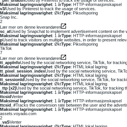
_pin_unauth
Used by Pinterest to track the usage of services.
Maksimal lagringsvarighet
: 1 år
Type
: HTTP-informasjonskapsel
v3/
Used by Pinterest to track the usage of services.
Maksimal lagringsvarighet
: Økt
Type
: Pikselsporing
Snap Inc.
2
Lær mer om denne leverandøren
sc_at
Used by Snapchat to implement advertisement content on the webs
Maksimal lagringsvarighet
: 1 år
Type
: HTTP-informasjonskapsel
p
Used to track visitors on multiple websites, in order to present rele
Maksimal lagringsvarighet
: Økt
Type
: Pikselsporing
TikTok
7
Lær mer om denne leverandøren
tt_appInfo
Used by the social networking service, TikTok, for tracki
Maksimal lagringsvarighet
: Økt
Type
: HTML lokal lagring
tt_pixel_session_index
Used by the social networking service, TikTo
Maksimal lagringsvarighet
: Økt
Type
: HTML lokal lagring
tt_sessionId
Used by the social networking service, TikTok, for trac
Maksimal lagringsvarighet
: Økt
Type
: HTML lokal lagring
_ttp [x2]
Used by the social networking service, TikTok, for tracking
Maksimal lagringsvarighet
: 1 år
Type
: HTTP-informasjonskapsel
ttcsid
Venter
Maksimal lagringsvarighet
: 1 år
Type
: HTTP-informasjonskapsel
ttcsid_#
Tracks the conversion rate between the user and the adverti
Maksimal lagringsvarighet
: 1 år
Type
: HTTP-informasjonskapsel
assets.voyado.com
2
_vaS
Venter
Maksimal lagringsvarighet
: Økt
Type
: HTML lokal lagring