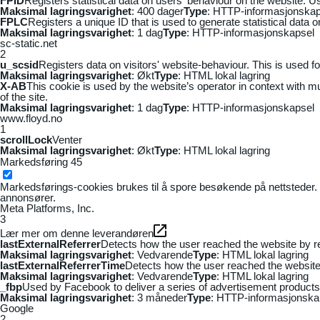
FPID
Registers statistical data on users' behaviour on the website. Us
Maksimal lagringsvarighet
: 400 dager
Type
: HTTP-informasjonskap
FPLC
Registers a unique ID that is used to generate statistical data 
Maksimal lagringsvarighet
: 1 dag
Type
: HTTP-informasjonskapsel
sc-static.net
2
u_scsid
Registers data on visitors' website-behaviour. This is used fo
Maksimal lagringsvarighet
: Økt
Type
: HTML lokal lagring
X-AB
This cookie is used by the website’s operator in context with mul
of the site.
Maksimal lagringsvarighet
: 1 dag
Type
: HTTP-informasjonskapsel
www.floyd.no
1
scrollLock
Venter
Maksimal lagringsvarighet
: Økt
Type
: HTML lokal lagring
Markedsføring
45
Markedsførings-cookies brukes til å spore besøkende på nettsteder. 
annonsører.
Meta Platforms, Inc.
3
Lær mer om denne leverandøren
lastExternalReferrer
Detects how the user reached the website by re
Maksimal lagringsvarighet
: Vedvarende
Type
: HTML lokal lagring
lastExternalReferrerTime
Detects how the user reached the website 
Maksimal lagringsvarighet
: Vedvarende
Type
: HTML lokal lagring
_fbp
Used by Facebook to deliver a series of advertisement products s
Maksimal lagringsvarighet
: 3 måneder
Type
: HTTP-informasjonska
Google
2