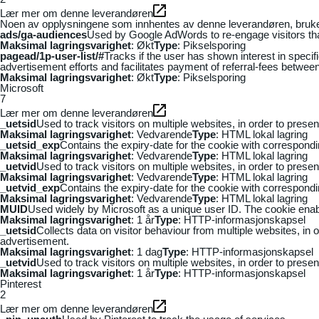
Lær mer om denne leverandøren
Noen av opplysningene som innhentes av denne leverandøren, brukes t
ads/ga-audiences
Used by Google AdWords to re-engage visitors that
Maksimal lagringsvarighet
: Økt
Type
: Pikselsporing
pagead/1p-user-list/#
Tracks if the user has shown interest in speci
advertisement efforts and facilitates payment of referral-fees betwee
Maksimal lagringsvarighet
: Økt
Type
: Pikselsporing
Microsoft
7
Lær mer om denne leverandøren
_uetsid
Used to track visitors on multiple websites, in order to prese
Maksimal lagringsvarighet
: Vedvarende
Type
: HTML lokal lagring
_uetsid_exp
Contains the expiry-date for the cookie with correspond
Maksimal lagringsvarighet
: Vedvarende
Type
: HTML lokal lagring
_uetvid
Used to track visitors on multiple websites, in order to prese
Maksimal lagringsvarighet
: Vedvarende
Type
: HTML lokal lagring
_uetvid_exp
Contains the expiry-date for the cookie with correspond
Maksimal lagringsvarighet
: Vedvarende
Type
: HTML lokal lagring
MUID
Used widely by Microsoft as a unique user ID. The cookie ena
Maksimal lagringsvarighet
: 1 år
Type
: HTTP-informasjonskapsel
_uetsid
Collects data on visitor behaviour from multiple websites, in
advertisement.
Maksimal lagringsvarighet
: 1 dag
Type
: HTTP-informasjonskapsel
_uetvid
Used to track visitors on multiple websites, in order to prese
Maksimal lagringsvarighet
: 1 år
Type
: HTTP-informasjonskapsel
Pinterest
2
Lær mer om denne leverandøren