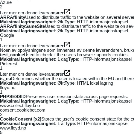
Azure
2
Lær mer om denne leverandøren
ARRAffinity
Used to distribute traffic to the website on several serv
Maksimal lagringsvarighet
: Økt
Type
: HTTP-informasjonskapsel
ARRAffinitySameSite
Used to distribute traffic to the website on se
Maksimal lagringsvarighet
: Økt
Type
: HTTP-informasjonskapsel
Google
1
Lær mer om denne leverandøren
Noen av opplysningene som innhentes av denne leverandøren, brukes t
test_cookie
Used to check if the user's browser supports cookies.
Maksimal lagringsvarighet
: 1 dag
Type
: HTTP-informasjonskapsel
Pinterest
1
Lær mer om denne leverandøren
is_eu
Determines whether the user is located within the EU and theref
Maksimal lagringsvarighet
: Økt
Type
: HTML lokal lagring
floyd.no
1
PHPSESSID
Preserves user session state across page requests.
Maksimal lagringsvarighet
: 1 dag
Type
: HTTP-informasjonskapsel
www.collect.floyd.no
consent.cookiebot.com
2
CookieConsent [x2]
Stores the user's cookie consent state for the 
Maksimal lagringsvarighet
: 1 år
Type
: HTTP-informasjonskapsel
www.floyd.no
5