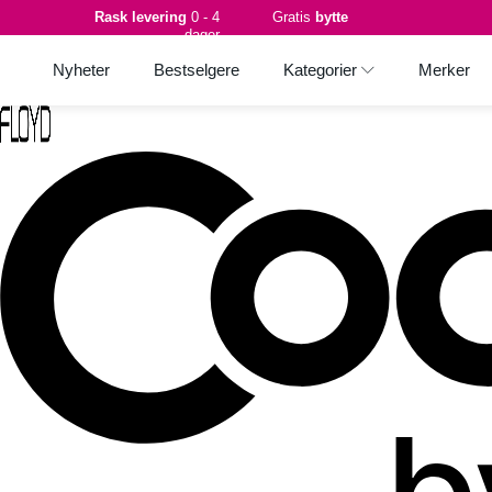
Rask levering
0 - 4
Gratis
bytte
dager
Nyheter
Bestselgere
Kategorier
Merker