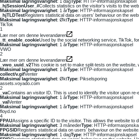
Maksimal lagringsvarighet
: 1 dag
Type
: HTTP-informasjonskapsel
_hjSessionUser_#
Collects statistics on the visitor's visits to the
Maksimal lagringsvarighet
: 1 år
Type
: HTTP-informasjonskapsel
_hjTLDTest
Registers statistical data on users' behaviour on the webs
Maksimal lagringsvarighet
: Økt
Type
: HTTP-informasjonskapsel
TikTok
1
Lær mer om denne leverandøren
_tt_enable_cookie
Used by the social networking service, TikTok, fo
Maksimal lagringsvarighet
: 1 år
Type
: HTTP-informasjonskapsel
VWO
2
Lær mer om denne leverandøren
_vwo_uuid_v2
This cookie is set to make split-tests on the website,
Maksimal lagringsvarighet
: 1 år
Type
: HTTP-informasjonskapsel
collect/v.gif
Venter
Maksimal lagringsvarighet
: Økt
Type
: Pikselsporing
assets.voyado.com
2
_va
Contains an visitor ID. This is used to identify the visitor upon re-
Maksimal lagringsvarighet
: 1 år
Type
: HTTP-informasjonskapsel
_vaI
Venter
Maksimal lagringsvarighet
: 1 år
Type
: HTTP-informasjonskapsel
floyd.no
4
FPAU
Assigns a specific ID to the visitor. This allows the website to 
Maksimal lagringsvarighet
: 3 måneder
Type
: HTTP-informasjonska
FPGSID
Registers statistical data on users' behaviour on the website.
Maksimal lagringsvarighet
: 1 dag
Type
: HTTP-informasjonskapsel