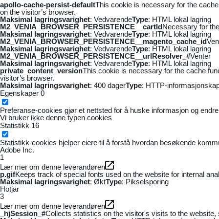
apollo-cache-persist-default
This cookie is necessary for the cache
on the visitor’s browser.
Maksimal lagringsvarighet
: Vedvarende
Type
: HTML lokal lagring
M2_VENIA_BROWSER_PERSISTENCE__cartId
Necessary for the 
Maksimal lagringsvarighet
: Vedvarende
Type
: HTML lokal lagring
M2_VENIA_BROWSER_PERSISTENCE__magento_cache_id
Ven
Maksimal lagringsvarighet
: Vedvarende
Type
: HTML lokal lagring
M2_VENIA_BROWSER_PERSISTENCE__urlResolver_#
Venter
Maksimal lagringsvarighet
: Vedvarende
Type
: HTML lokal lagring
private_content_version
This cookie is necessary for the cache fun
visitor’s browser.
Maksimal lagringsvarighet
: 400 dager
Type
: HTTP-informasjonskap
Egenskaper
0
Preferanse-cookies gjør et nettsted for å huske informasjon og endrer 
Vi bruker ikke denne typen cookies
Statistikk
16
Statistikk-cookies hjelper eiere til å forstå hvordan besøkende kom
Adobe Inc.
1
Lær mer om denne leverandøren
p.gif
Keeps track of special fonts used on the website for internal anal
Maksimal lagringsvarighet
: Økt
Type
: Pikselsporing
Hotjar
3
Lær mer om denne leverandøren
_hjSession_#
Collects statistics on the visitor's visits to the webs