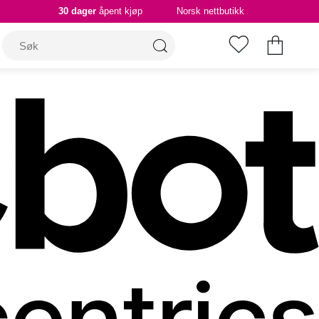
30 dager
åpent kjøp
Norsk nettbutikk