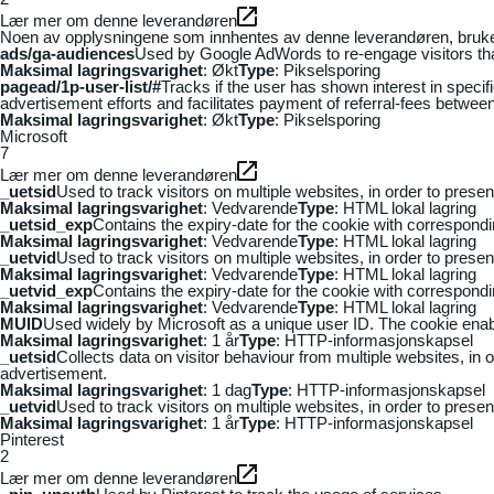
Lær mer om denne leverandøren
Noen av opplysningene som innhentes av denne leverandøren, brukes t
ads/ga-audiences
Used by Google AdWords to re-engage visitors that
Maksimal lagringsvarighet
: Økt
Type
: Pikselsporing
pagead/1p-user-list/#
Tracks if the user has shown interest in speci
advertisement efforts and facilitates payment of referral-fees betwee
Maksimal lagringsvarighet
: Økt
Type
: Pikselsporing
Microsoft
7
Lær mer om denne leverandøren
_uetsid
Used to track visitors on multiple websites, in order to prese
Maksimal lagringsvarighet
: Vedvarende
Type
: HTML lokal lagring
_uetsid_exp
Contains the expiry-date for the cookie with correspond
Maksimal lagringsvarighet
: Vedvarende
Type
: HTML lokal lagring
_uetvid
Used to track visitors on multiple websites, in order to prese
Maksimal lagringsvarighet
: Vedvarende
Type
: HTML lokal lagring
_uetvid_exp
Contains the expiry-date for the cookie with correspond
Maksimal lagringsvarighet
: Vedvarende
Type
: HTML lokal lagring
MUID
Used widely by Microsoft as a unique user ID. The cookie ena
Maksimal lagringsvarighet
: 1 år
Type
: HTTP-informasjonskapsel
_uetsid
Collects data on visitor behaviour from multiple websites, in
advertisement.
Maksimal lagringsvarighet
: 1 dag
Type
: HTTP-informasjonskapsel
_uetvid
Used to track visitors on multiple websites, in order to prese
Maksimal lagringsvarighet
: 1 år
Type
: HTTP-informasjonskapsel
Pinterest
2
Lær mer om denne leverandøren