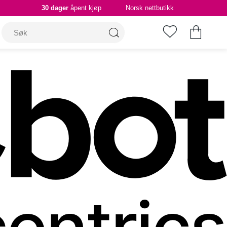
30 dager
åpent kjøp
Norsk nettbutikk