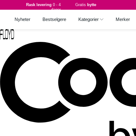
Rask levering
0 - 4
Gratis
bytte
dager
Nyheter
Bestselgere
Kategorier
Merker