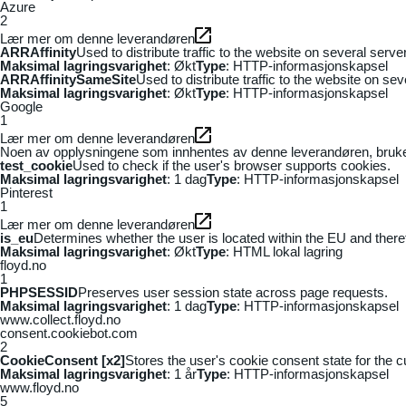
Azure
2
Lær mer om denne leverandøren
ARRAffinity
Used to distribute traffic to the website on several serv
Maksimal lagringsvarighet
: Økt
Type
: HTTP-informasjonskapsel
ARRAffinitySameSite
Used to distribute traffic to the website on se
Maksimal lagringsvarighet
: Økt
Type
: HTTP-informasjonskapsel
Google
1
Lær mer om denne leverandøren
Noen av opplysningene som innhentes av denne leverandøren, brukes t
test_cookie
Used to check if the user's browser supports cookies.
Maksimal lagringsvarighet
: 1 dag
Type
: HTTP-informasjonskapsel
Pinterest
1
Lær mer om denne leverandøren
is_eu
Determines whether the user is located within the EU and theref
Maksimal lagringsvarighet
: Økt
Type
: HTML lokal lagring
floyd.no
1
PHPSESSID
Preserves user session state across page requests.
Maksimal lagringsvarighet
: 1 dag
Type
: HTTP-informasjonskapsel
www.collect.floyd.no
consent.cookiebot.com
2
CookieConsent [x2]
Stores the user's cookie consent state for the 
Maksimal lagringsvarighet
: 1 år
Type
: HTTP-informasjonskapsel
www.floyd.no
5