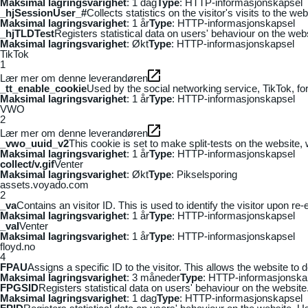
Maksimal lagringsvarighet
: 1 dag
Type
: HTTP-informasjonskapsel
_hjSessionUser_#
Collects statistics on the visitor's visits to the
Maksimal lagringsvarighet
: 1 år
Type
: HTTP-informasjonskapsel
_hjTLDTest
Registers statistical data on users' behaviour on the webs
Maksimal lagringsvarighet
: Økt
Type
: HTTP-informasjonskapsel
TikTok
1
Lær mer om denne leverandøren
_tt_enable_cookie
Used by the social networking service, TikTok, fo
Maksimal lagringsvarighet
: 1 år
Type
: HTTP-informasjonskapsel
VWO
2
Lær mer om denne leverandøren
_vwo_uuid_v2
This cookie is set to make split-tests on the website,
Maksimal lagringsvarighet
: 1 år
Type
: HTTP-informasjonskapsel
collect/v.gif
Venter
Maksimal lagringsvarighet
: Økt
Type
: Pikselsporing
assets.voyado.com
2
_va
Contains an visitor ID. This is used to identify the visitor upon re-
Maksimal lagringsvarighet
: 1 år
Type
: HTTP-informasjonskapsel
_vaI
Venter
Maksimal lagringsvarighet
: 1 år
Type
: HTTP-informasjonskapsel
floyd.no
4
FPAU
Assigns a specific ID to the visitor. This allows the website to 
Maksimal lagringsvarighet
: 3 måneder
Type
: HTTP-informasjonska
FPGSID
Registers statistical data on users' behaviour on the website.
Maksimal lagringsvarighet
: 1 dag
Type
: HTTP-informasjonskapsel