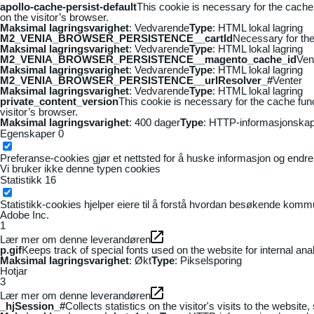
apollo-cache-persist-default
This cookie is necessary for the cache
on the visitor’s browser.
Maksimal lagringsvarighet
: Vedvarende
Type
: HTML lokal lagring
M2_VENIA_BROWSER_PERSISTENCE__cartId
Necessary for the 
Maksimal lagringsvarighet
: Vedvarende
Type
: HTML lokal lagring
M2_VENIA_BROWSER_PERSISTENCE__magento_cache_id
Ven
Maksimal lagringsvarighet
: Vedvarende
Type
: HTML lokal lagring
M2_VENIA_BROWSER_PERSISTENCE__urlResolver_#
Venter
Maksimal lagringsvarighet
: Vedvarende
Type
: HTML lokal lagring
private_content_version
This cookie is necessary for the cache fun
visitor’s browser.
Maksimal lagringsvarighet
: 400 dager
Type
: HTTP-informasjonskap
Egenskaper
0
Preferanse-cookies gjør et nettsted for å huske informasjon og endrer 
Vi bruker ikke denne typen cookies
Statistikk
16
Statistikk-cookies hjelper eiere til å forstå hvordan besøkende kom
Adobe Inc.
1
Lær mer om denne leverandøren
p.gif
Keeps track of special fonts used on the website for internal anal
Maksimal lagringsvarighet
: Økt
Type
: Pikselsporing
Hotjar
3
Lær mer om denne leverandøren
_hjSession_#
Collects statistics on the visitor's visits to the webs