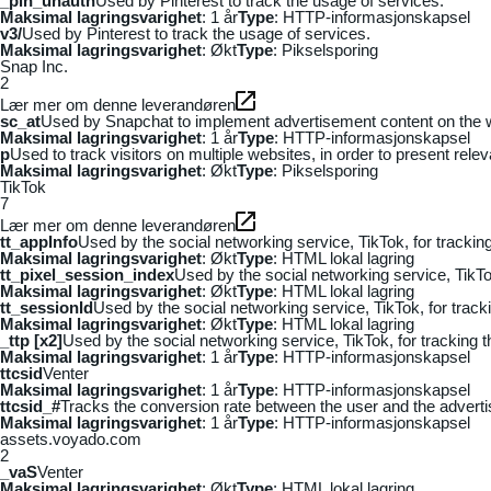
_pin_unauth
Used by Pinterest to track the usage of services.
Maksimal lagringsvarighet
: 1 år
Type
: HTTP-informasjonskapsel
v3/
Used by Pinterest to track the usage of services.
Maksimal lagringsvarighet
: Økt
Type
: Pikselsporing
Snap Inc.
2
Lær mer om denne leverandøren
sc_at
Used by Snapchat to implement advertisement content on the webs
Maksimal lagringsvarighet
: 1 år
Type
: HTTP-informasjonskapsel
p
Used to track visitors on multiple websites, in order to present rele
Maksimal lagringsvarighet
: Økt
Type
: Pikselsporing
TikTok
7
Lær mer om denne leverandøren
tt_appInfo
Used by the social networking service, TikTok, for tracki
Maksimal lagringsvarighet
: Økt
Type
: HTML lokal lagring
tt_pixel_session_index
Used by the social networking service, TikTo
Maksimal lagringsvarighet
: Økt
Type
: HTML lokal lagring
tt_sessionId
Used by the social networking service, TikTok, for trac
Maksimal lagringsvarighet
: Økt
Type
: HTML lokal lagring
_ttp [x2]
Used by the social networking service, TikTok, for tracking
Maksimal lagringsvarighet
: 1 år
Type
: HTTP-informasjonskapsel
ttcsid
Venter
Maksimal lagringsvarighet
: 1 år
Type
: HTTP-informasjonskapsel
ttcsid_#
Tracks the conversion rate between the user and the adverti
Maksimal lagringsvarighet
: 1 år
Type
: HTTP-informasjonskapsel
assets.voyado.com
2
_vaS
Venter
Maksimal lagringsvarighet
: Økt
Type
: HTML lokal lagring