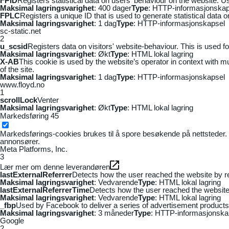
FPID
Registers statistical data on users' behaviour on the website. Us
Maksimal lagringsvarighet
: 400 dager
Type
: HTTP-informasjonskap
FPLC
Registers a unique ID that is used to generate statistical data 
Maksimal lagringsvarighet
: 1 dag
Type
: HTTP-informasjonskapsel
sc-static.net
2
u_scsid
Registers data on visitors' website-behaviour. This is used fo
Maksimal lagringsvarighet
: Økt
Type
: HTML lokal lagring
X-AB
This cookie is used by the website’s operator in context with mul
of the site.
Maksimal lagringsvarighet
: 1 dag
Type
: HTTP-informasjonskapsel
www.floyd.no
1
scrollLock
Venter
Maksimal lagringsvarighet
: Økt
Type
: HTML lokal lagring
Markedsføring
45
Markedsførings-cookies brukes til å spore besøkende på nettsteder. 
annonsører.
Meta Platforms, Inc.
3
Lær mer om denne leverandøren
lastExternalReferrer
Detects how the user reached the website by re
Maksimal lagringsvarighet
: Vedvarende
Type
: HTML lokal lagring
lastExternalReferrerTime
Detects how the user reached the website 
Maksimal lagringsvarighet
: Vedvarende
Type
: HTML lokal lagring
_fbp
Used by Facebook to deliver a series of advertisement products s
Maksimal lagringsvarighet
: 3 måneder
Type
: HTTP-informasjonska
Google
2