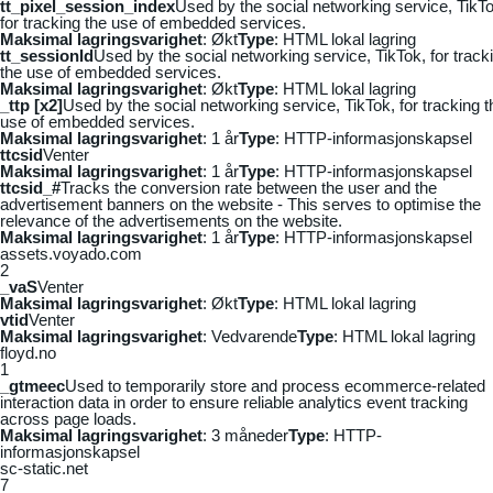
tt_pixel_session_index
Used by the social networking service, TikTo
for tracking the use of embedded services.
Maksimal lagringsvarighet
: Økt
Type
: HTML lokal lagring
tt_sessionId
Used by the social networking service, TikTok, for track
the use of embedded services.
Maksimal lagringsvarighet
: Økt
Type
: HTML lokal lagring
_ttp [x2]
Used by the social networking service, TikTok, for tracking t
use of embedded services.
Maksimal lagringsvarighet
: 1 år
Type
: HTTP-informasjonskapsel
ttcsid
Venter
Maksimal lagringsvarighet
: 1 år
Type
: HTTP-informasjonskapsel
ttcsid_#
Tracks the conversion rate between the user and the
advertisement banners on the website - This serves to optimise the
relevance of the advertisements on the website.
Maksimal lagringsvarighet
: 1 år
Type
: HTTP-informasjonskapsel
assets.voyado.com
2
_vaS
Venter
Maksimal lagringsvarighet
: Økt
Type
: HTML lokal lagring
vtid
Venter
Maksimal lagringsvarighet
: Vedvarende
Type
: HTML lokal lagring
floyd.no
1
_gtmeec
Used to temporarily store and process ecommerce-related
interaction data in order to ensure reliable analytics event tracking
across page loads.
Maksimal lagringsvarighet
: 3 måneder
Type
: HTTP-
informasjonskapsel
sc-static.net
7