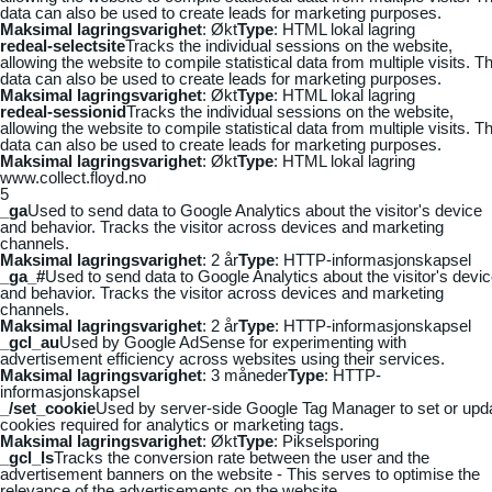
data can also be used to create leads for marketing purposes.
Maksimal lagringsvarighet
: Økt
Type
: HTML lokal lagring
redeal-selectsite
Tracks the individual sessions on the website,
allowing the website to compile statistical data from multiple visits. Th
data can also be used to create leads for marketing purposes.
Maksimal lagringsvarighet
: Økt
Type
: HTML lokal lagring
redeal-sessionid
Tracks the individual sessions on the website,
allowing the website to compile statistical data from multiple visits. Th
data can also be used to create leads for marketing purposes.
Maksimal lagringsvarighet
: Økt
Type
: HTML lokal lagring
www.collect.floyd.no
5
_ga
Used to send data to Google Analytics about the visitor's device
and behavior. Tracks the visitor across devices and marketing
channels.
Maksimal lagringsvarighet
: 2 år
Type
: HTTP-informasjonskapsel
_ga_#
Used to send data to Google Analytics about the visitor's devi
and behavior. Tracks the visitor across devices and marketing
channels.
Maksimal lagringsvarighet
: 2 år
Type
: HTTP-informasjonskapsel
_gcl_au
Used by Google AdSense for experimenting with
advertisement efficiency across websites using their services.
Maksimal lagringsvarighet
: 3 måneder
Type
: HTTP-
informasjonskapsel
_/set_cookie
Used by server-side Google Tag Manager to set or upd
cookies required for analytics or marketing tags.
Maksimal lagringsvarighet
: Økt
Type
: Pikselsporing
_gcl_ls
Tracks the conversion rate between the user and the
advertisement banners on the website - This serves to optimise the
relevance of the advertisements on the website.