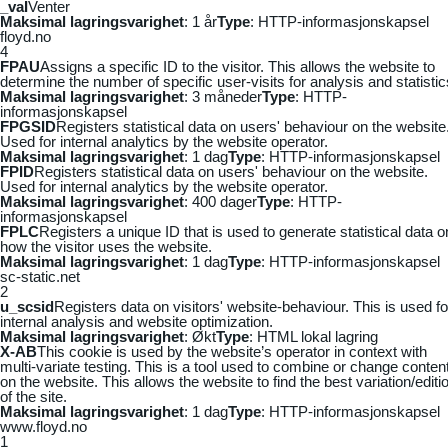
_vaI
Venter
Maksimal lagringsvarighet
: 1 år
Type
: HTTP-informasjonskapsel
floyd.no
4
FPAU
Assigns a specific ID to the visitor. This allows the website to
determine the number of specific user-visits for analysis and statistic
Maksimal lagringsvarighet
: 3 måneder
Type
: HTTP-
informasjonskapsel
FPGSID
Registers statistical data on users' behaviour on the website
Used for internal analytics by the website operator.
Maksimal lagringsvarighet
: 1 dag
Type
: HTTP-informasjonskapsel
FPID
Registers statistical data on users' behaviour on the website.
Used for internal analytics by the website operator.
Maksimal lagringsvarighet
: 400 dager
Type
: HTTP-
informasjonskapsel
FPLC
Registers a unique ID that is used to generate statistical data o
how the visitor uses the website.
Maksimal lagringsvarighet
: 1 dag
Type
: HTTP-informasjonskapsel
sc-static.net
2
u_scsid
Registers data on visitors' website-behaviour. This is used fo
internal analysis and website optimization.
Maksimal lagringsvarighet
: Økt
Type
: HTML lokal lagring
X-AB
This cookie is used by the website’s operator in context with
multi-variate testing. This is a tool used to combine or change conten
on the website. This allows the website to find the best variation/editi
of the site.
Maksimal lagringsvarighet
: 1 dag
Type
: HTTP-informasjonskapsel
www.floyd.no
1