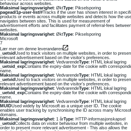
behaviour across websites.
Maksimal lagringsvarighet
: Økt
Type
: Pikselsporing
pagead/1p-user-list/#
Tracks if the user has shown interest in specif
products or events across multiple websites and detects how the us
navigates between sites. This is used for measurement of
advertisement efforts and facilitates payment of referral-fees betwee
websites.
Maksimal lagringsvarighet
: Økt
Type
: Pikselsporing
Microsoft
7
Lær mer om denne leverandøren
_uetsid
Used to track visitors on multiple websites, in order to presen
relevant advertisement based on the visitor's preferences.
Maksimal lagringsvarighet
: Vedvarende
Type
: HTML lokal lagring
_uetsid_exp
Contains the expiry-date for the cookie with correspond
name.
Maksimal lagringsvarighet
: Vedvarende
Type
: HTML lokal lagring
_uetvid
Used to track visitors on multiple websites, in order to presen
relevant advertisement based on the visitor's preferences.
Maksimal lagringsvarighet
: Vedvarende
Type
: HTML lokal lagring
_uetvid_exp
Contains the expiry-date for the cookie with correspond
name.
Maksimal lagringsvarighet
: Vedvarende
Type
: HTML lokal lagring
MUID
Used widely by Microsoft as a unique user ID. The cookie
enables user tracking by synchronising the ID across many Microsof
domains.
Maksimal lagringsvarighet
: 1 år
Type
: HTTP-informasjonskapsel
_uetsid
Collects data on visitor behaviour from multiple websites, in
order to present more relevant advertisement - This also allows the