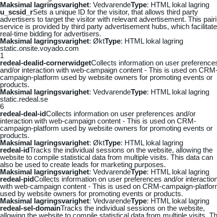
Maksimal lagringsvarighet
: Vedvarende
Type
: HTML lokal lagring
u_scsid_r
Sets a unique ID for the visitor, that allows third party
advertisers to target the visitor with relevant advertisement. This pair
service is provided by third party advertisement hubs, which facilitat
real-time bidding for advertisers.
Maksimal lagringsvarighet
: Økt
Type
: HTML lokal lagring
static.onsite.voyado.com
1
redeal-dealid-cornerwidget
Collects information on user preference
and/or interaction with web-campaign content - This is used on CRM
campaign-platform used by website owners for promoting events or
products.
Maksimal lagringsvarighet
: Vedvarende
Type
: HTML lokal lagring
static.redeal.se
6
redeal-deal-id
Collects information on user preferences and/or
interaction with web-campaign content - This is used on CRM-
campaign-platform used by website owners for promoting events or
products.
Maksimal lagringsvarighet
: Økt
Type
: HTML lokal lagring
redeal-id
Tracks the individual sessions on the website, allowing the
website to compile statistical data from multiple visits. This data can
also be used to create leads for marketing purposes.
Maksimal lagringsvarighet
: Vedvarende
Type
: HTML lokal lagring
redeal-pid
Collects information on user preferences and/or interactio
with web-campaign content - This is used on CRM-campaign-platfo
used by website owners for promoting events or products.
Maksimal lagringsvarighet
: Vedvarende
Type
: HTML lokal lagring
redeal-sel-domain
Tracks the individual sessions on the website,
allowing the website to compile statistical data from multiple visits. Th