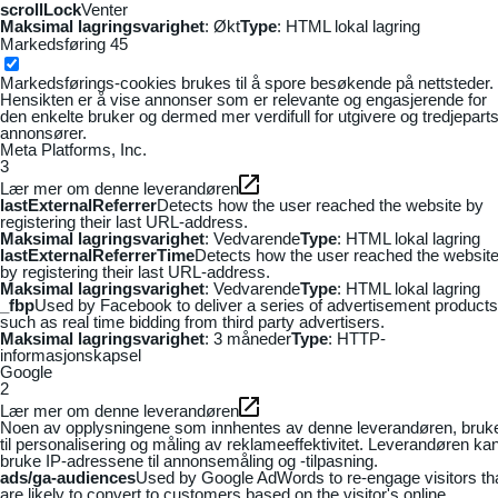
scrollLock
Venter
Maksimal lagringsvarighet
: Økt
Type
: HTML lokal lagring
Markedsføring
45
Markedsførings-cookies brukes til å spore besøkende på nettsteder.
Hensikten er å vise annonser som er relevante og engasjerende for
den enkelte bruker og dermed mer verdifull for utgivere og tredjepart
annonsører.
Meta Platforms, Inc.
3
Lær mer om denne leverandøren
lastExternalReferrer
Detects how the user reached the website by
registering their last URL-address.
Maksimal lagringsvarighet
: Vedvarende
Type
: HTML lokal lagring
lastExternalReferrerTime
Detects how the user reached the websit
by registering their last URL-address.
Maksimal lagringsvarighet
: Vedvarende
Type
: HTML lokal lagring
_fbp
Used by Facebook to deliver a series of advertisement products
such as real time bidding from third party advertisers.
Maksimal lagringsvarighet
: 3 måneder
Type
: HTTP-
informasjonskapsel
Google
2
Lær mer om denne leverandøren
Noen av opplysningene som innhentes av denne leverandøren, bruk
til personalisering og måling av reklameeffektivitet. Leverandøren ka
bruke IP-adressene til annonsemåling og -tilpasning.
ads/ga-audiences
Used by Google AdWords to re-engage visitors th
are likely to convert to customers based on the visitor's online