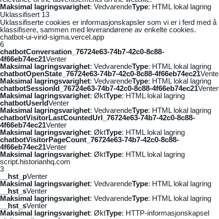
Maksimal lagringsvarighet
: Vedvarende
Type
: HTML lokal lagring
Uklassifisert
13
Uklassifiserte cookies er informasjonskapsler som vi er i ferd med å
klassifisere, sammen med leverandørene av enkelte cookies.
chatbot-ui-virid-sigma.vercel.app
6
chatbotConversation_76724e63-74b7-42c0-8c88-
4f66eb74ec21
Venter
Maksimal lagringsvarighet
: Vedvarende
Type
: HTML lokal lagring
chatbotOpenState_76724e63-74b7-42c0-8c88-4f66eb74ec21
Vente
Maksimal lagringsvarighet
: Vedvarende
Type
: HTML lokal lagring
chatbotSessionId_76724e63-74b7-42c0-8c88-4f66eb74ec21
Venter
Maksimal lagringsvarighet
: Økt
Type
: HTML lokal lagring
chatbotUserId
Venter
Maksimal lagringsvarighet
: Vedvarende
Type
: HTML lokal lagring
chatbotVisitorLastCountedUrl_76724e63-74b7-42c0-8c88-
4f66eb74ec21
Venter
Maksimal lagringsvarighet
: Økt
Type
: HTML lokal lagring
chatbotVisitorPageCount_76724e63-74b7-42c0-8c88-
4f66eb74ec21
Venter
Maksimal lagringsvarighet
: Økt
Type
: HTML lokal lagring
script.historianhq.com
3
__hst_p
Venter
Maksimal lagringsvarighet
: Vedvarende
Type
: HTML lokal lagring
__hst_s
Venter
Maksimal lagringsvarighet
: Vedvarende
Type
: HTML lokal lagring
__hst_s
Venter
Maksimal lagringsvarighet
: Økt
Type
: HTTP-informasjonskapsel