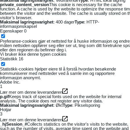
Maksimal lagringsvarighet
: Vedvarende
Type
: HTML lokal lagring
private_content_version
This cookie is necessary for the cache
function. A cache is used by the website to optimize the response ti
between the visitor and the website. The cache is usually stored on t
visitor’s browser.
Maksimal lagringsvarighet
: 400 dager
Type
: HTTP-
informasjonskapsel
Egenskaper
0
Preferanse-cookies gjør et nettsted for å huske informasjon og endre
måten nettsiden oppfører seg eller ser ut, ting som ditt foretrukne sp
eller den regionen du befinner deg i.
Vi bruker ikke denne typen cookies
Statistikk
16
Statistikk-cookies hjelper eiere til å forstå hvordan besøkende
kommuniserer med nettsteder ved å samle inn og rapportere
informasjon anonymt.
Adobe Inc.
1
Lær mer om denne leverandøren
p.gif
Keeps track of special fonts used on the website for internal
analysis. The cookie does not register any visitor data.
Maksimal lagringsvarighet
: Økt
Type
: Pikselsporing
Hotjar
3
Lær mer om denne leverandøren
_hjSession_#
Collects statistics on the visitor's visits to the website,
such as the number of visits, average time spent on the website and