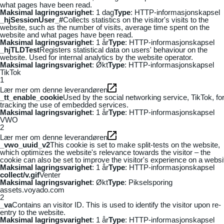
what pages have been read.
Maksimal lagringsvarighet
: 1 dag
Type
: HTTP-informasjonskapsel
_hjSessionUser_#
Collects statistics on the visitor's visits to the
website, such as the number of visits, average time spent on the
website and what pages have been read.
Maksimal lagringsvarighet
: 1 år
Type
: HTTP-informasjonskapsel
_hjTLDTest
Registers statistical data on users' behaviour on the
website. Used for internal analytics by the website operator.
Maksimal lagringsvarighet
: Økt
Type
: HTTP-informasjonskapsel
TikTok
1
Lær mer om denne leverandøren
_tt_enable_cookie
Used by the social networking service, TikTok, fo
tracking the use of embedded services.
Maksimal lagringsvarighet
: 1 år
Type
: HTTP-informasjonskapsel
VWO
2
Lær mer om denne leverandøren
_vwo_uuid_v2
This cookie is set to make split-tests on the website,
which optimizes the website's relevance towards the visitor – the
cookie can also be set to improve the visitor's experience on a websi
Maksimal lagringsvarighet
: 1 år
Type
: HTTP-informasjonskapsel
collect/v.gif
Venter
Maksimal lagringsvarighet
: Økt
Type
: Pikselsporing
assets.voyado.com
2
_va
Contains an visitor ID. This is used to identify the visitor upon re-
entry to the website.
Maksimal lagringsvarighet
: 1 år
Type
: HTTP-informasjonskapsel