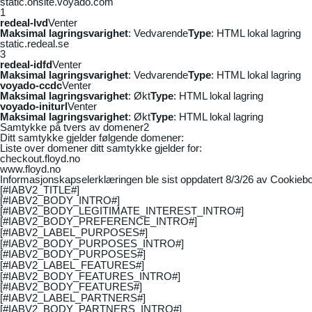
static.onsite.voyado.com
1
redeal-lvd
Venter
Maksimal lagringsvarighet
: Vedvarende
Type
: HTML lokal lagring
static.redeal.se
3
redeal-idfd
Venter
Maksimal lagringsvarighet
: Vedvarende
Type
: HTML lokal lagring
voyado-ccdc
Venter
Maksimal lagringsvarighet
: Økt
Type
: HTML lokal lagring
voyado-initurl
Venter
Maksimal lagringsvarighet
: Økt
Type
: HTML lokal lagring
Samtykke på tvers av domener
2
Ditt samtykke gjelder følgende domener:
Liste over domener ditt samtykke gjelder for:
checkout.floyd.no
www.floyd.no
Informasjonskapselerklæringen ble sist oppdatert 8/3/26 av
Cookiebo
[#IABV2_TITLE#]
[#IABV2_BODY_INTRO#]
[#IABV2_BODY_LEGITIMATE_INTEREST_INTRO#]
[#IABV2_BODY_PREFERENCE_INTRO#]
[#IABV2_LABEL_PURPOSES#]
[#IABV2_BODY_PURPOSES_INTRO#]
[#IABV2_BODY_PURPOSES#]
[#IABV2_LABEL_FEATURES#]
[#IABV2_BODY_FEATURES_INTRO#]
[#IABV2_BODY_FEATURES#]
[#IABV2_LABEL_PARTNERS#]
[#IABV2_BODY_PARTNERS_INTRO#]