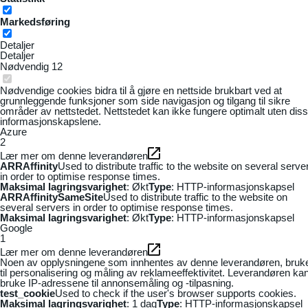
Markedsføring
Detaljer
Detaljer
Nødvendig
12
Nødvendige cookies bidra til å gjøre en nettside brukbart ved at
grunnleggende funksjoner som side navigasjon og tilgang til sikre
områder av nettstedet. Nettstedet kan ikke fungere optimalt uten dis
informasjonskapslene.
Azure
2
Lær mer om denne leverandøren
ARRAffinity
Used to distribute traffic to the website on several serve
in order to optimise response times.
Maksimal lagringsvarighet
: Økt
Type
: HTTP-informasjonskapsel
ARRAffinitySameSite
Used to distribute traffic to the website on
several servers in order to optimise response times.
Maksimal lagringsvarighet
: Økt
Type
: HTTP-informasjonskapsel
Google
1
Lær mer om denne leverandøren
Noen av opplysningene som innhentes av denne leverandøren, bruk
til personalisering og måling av reklameeffektivitet. Leverandøren ka
bruke IP-adressene til annonsemåling og -tilpasning.
test_cookie
Used to check if the user's browser supports cookies.
Maksimal lagringsvarighet
: 1 dag
Type
: HTTP-informasjonskapsel