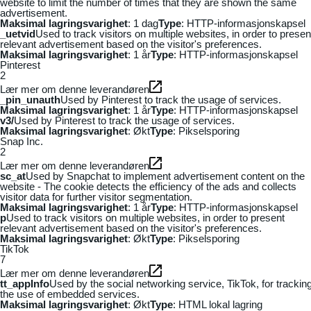
website to limit the number of times that they are shown the same
advertisement.
Maksimal lagringsvarighet
: 1 dag
Type
: HTTP-informasjonskapsel
_uetvid
Used to track visitors on multiple websites, in order to presen
relevant advertisement based on the visitor's preferences.
Maksimal lagringsvarighet
: 1 år
Type
: HTTP-informasjonskapsel
Pinterest
2
Lær mer om denne leverandøren
_pin_unauth
Used by Pinterest to track the usage of services.
Maksimal lagringsvarighet
: 1 år
Type
: HTTP-informasjonskapsel
v3/
Used by Pinterest to track the usage of services.
Maksimal lagringsvarighet
: Økt
Type
: Pikselsporing
Snap Inc.
2
Lær mer om denne leverandøren
sc_at
Used by Snapchat to implement advertisement content on the
website - The cookie detects the efficiency of the ads and collects
visitor data for further visitor segmentation.
Maksimal lagringsvarighet
: 1 år
Type
: HTTP-informasjonskapsel
p
Used to track visitors on multiple websites, in order to present
relevant advertisement based on the visitor's preferences.
Maksimal lagringsvarighet
: Økt
Type
: Pikselsporing
TikTok
7
Lær mer om denne leverandøren
tt_appInfo
Used by the social networking service, TikTok, for trackin
the use of embedded services.
Maksimal lagringsvarighet
: Økt
Type
: HTML lokal lagring