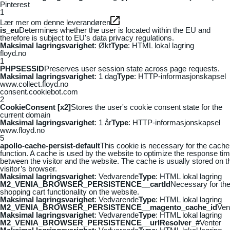
Pinterest
1
Lær mer om denne leverandøren
is_eu
Determines whether the user is located within the EU and
therefore is subject to EU's data privacy regulations.
Maksimal lagringsvarighet
: Økt
Type
: HTML lokal lagring
floyd.no
1
PHPSESSID
Preserves user session state across page requests.
Maksimal lagringsvarighet
: 1 dag
Type
: HTTP-informasjonskapsel
www.collect.floyd.no
consent.cookiebot.com
2
CookieConsent [x2]
Stores the user's cookie consent state for the
current domain
Maksimal lagringsvarighet
: 1 år
Type
: HTTP-informasjonskapsel
www.floyd.no
5
apollo-cache-persist-default
This cookie is necessary for the cache
function. A cache is used by the website to optimize the response ti
between the visitor and the website. The cache is usually stored on t
visitor’s browser.
Maksimal lagringsvarighet
: Vedvarende
Type
: HTML lokal lagring
M2_VENIA_BROWSER_PERSISTENCE__cartId
Necessary for th
shopping cart functionality on the website.
Maksimal lagringsvarighet
: Vedvarende
Type
: HTML lokal lagring
M2_VENIA_BROWSER_PERSISTENCE__magento_cache_id
Ven
Maksimal lagringsvarighet
: Vedvarende
Type
: HTML lokal lagring
M2_VENIA_BROWSER_PERSISTENCE__urlResolver_#
Venter