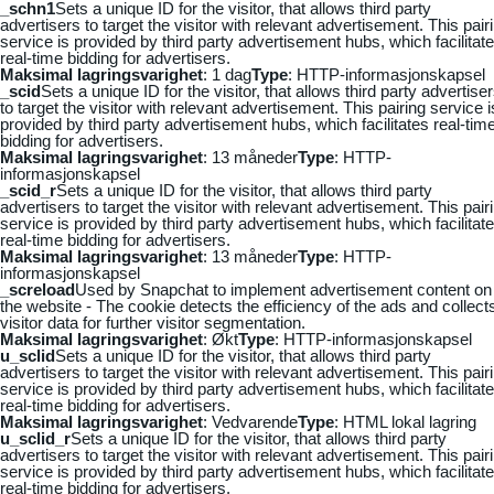
_schn1
Sets a unique ID for the visitor, that allows third party
advertisers to target the visitor with relevant advertisement. This pair
service is provided by third party advertisement hubs, which facilitat
real-time bidding for advertisers.
Maksimal lagringsvarighet
: 1 dag
Type
: HTTP-informasjonskapsel
_scid
Sets a unique ID for the visitor, that allows third party advertise
to target the visitor with relevant advertisement. This pairing service i
provided by third party advertisement hubs, which facilitates real-tim
bidding for advertisers.
Maksimal lagringsvarighet
: 13 måneder
Type
: HTTP-
informasjonskapsel
_scid_r
Sets a unique ID for the visitor, that allows third party
advertisers to target the visitor with relevant advertisement. This pair
service is provided by third party advertisement hubs, which facilitat
real-time bidding for advertisers.
Maksimal lagringsvarighet
: 13 måneder
Type
: HTTP-
informasjonskapsel
_screload
Used by Snapchat to implement advertisement content on
the website - The cookie detects the efficiency of the ads and collect
visitor data for further visitor segmentation.
Maksimal lagringsvarighet
: Økt
Type
: HTTP-informasjonskapsel
u_sclid
Sets a unique ID for the visitor, that allows third party
advertisers to target the visitor with relevant advertisement. This pair
service is provided by third party advertisement hubs, which facilitat
real-time bidding for advertisers.
Maksimal lagringsvarighet
: Vedvarende
Type
: HTML lokal lagring
u_sclid_r
Sets a unique ID for the visitor, that allows third party
advertisers to target the visitor with relevant advertisement. This pair
service is provided by third party advertisement hubs, which facilitat
real-time bidding for advertisers.