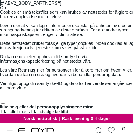
[#IABV2_BODY_PARTNERS#]
Om
Cookies er små tekstfiler som kan brukes av nettsteder for å gjøre e
brukers opplevelse mer effektiv.
Loven sier at vi kan lagre informasjonskapsler på enheten hvis de er
strengt nødvendig for driften av dette området. For alle andre typer
informasjonskapsler trenger vi din tillatelse.
Dette nettstedet bruker forskjellige typer cookies. Noen cookies er la
inn av tredjeparts tjenester som vises på våre sider.
Du kan endre eller oppheve ditt samtykke via
Informasjonskapselerkæring på nettstedet vårt.
Les våre
Retningslinjer for personvern
for å lære mer om hvem vi er,
hvordan du kan nå oss og hvordan vi behandler personlig data.
Vennligst oppgi din samtykke-ID og dato for henvendelser angående
ditt samtykke.
Ikke selg eller del personopplysningene mine
Tillat alle
Tilpass
Tillat utvalg
Ikke tillat
Norsk nettbutikk
|
Rask levering 0-4 dager