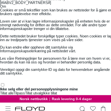
[#IABV2_BODY_PARTNERS#]
Om
Cookies er små tekstfiler som kan brukes av nettsteder for å gjøre e
brukers opplevelse mer effektiv.
Loven sier at vi kan lagre informasjonskapsler på enheten hvis de er
strengt nødvendig for driften av dette området. For alle andre typer
informasjonskapsler trenger vi din tillatelse.
Dette nettstedet bruker forskjellige typer cookies. Noen cookies er la
inn av tredjeparts tjenester som vises på våre sider.
Du kan endre eller oppheve ditt samtykke via
Informasjonskapselerkæring på nettstedet vårt.
Les våre
Retningslinjer for personvern
for å lære mer om hvem vi er,
hvordan du kan nå oss og hvordan vi behandler personlig data.
Vennligst oppgi din samtykke-ID og dato for henvendelser angående
ditt samtykke.
Ikke selg eller del personopplysningene mine
Tillat alle
Tilpass
Tillat utvalg
Ikke tillat
Norsk nettbutikk
|
Rask levering 0-4 dager