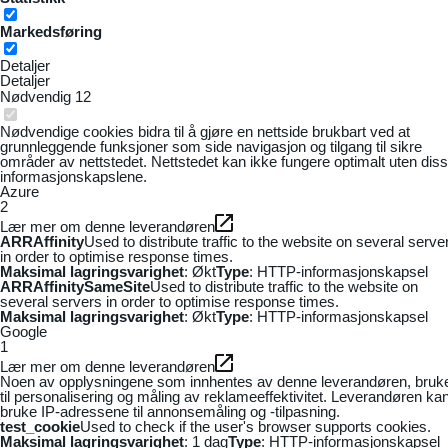
Markedsføring
Detaljer
Detaljer
Nødvendig
12
Nødvendige cookies bidra til å gjøre en nettside brukbart ved at
grunnleggende funksjoner som side navigasjon og tilgang til sikre
områder av nettstedet. Nettstedet kan ikke fungere optimalt uten dis
informasjonskapslene.
Azure
2
Lær mer om denne leverandøren
ARRAffinity
Used to distribute traffic to the website on several serve
in order to optimise response times.
Maksimal lagringsvarighet
: Økt
Type
: HTTP-informasjonskapsel
ARRAffinitySameSite
Used to distribute traffic to the website on
several servers in order to optimise response times.
Maksimal lagringsvarighet
: Økt
Type
: HTTP-informasjonskapsel
Google
1
Lær mer om denne leverandøren
Noen av opplysningene som innhentes av denne leverandøren, bruk
til personalisering og måling av reklameeffektivitet. Leverandøren ka
bruke IP-adressene til annonsemåling og -tilpasning.
test_cookie
Used to check if the user's browser supports cookies.
Maksimal lagringsvarighet
: 1 dag
Type
: HTTP-informasjonskapsel