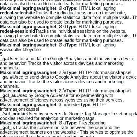
data can also be used to create leads for marketing purposes.
Maksimal lagringsvarighet
: Økt
Type
: HTML lokal lagring
redeal-selectsite
Tracks the individual sessions on the website,
allowing the website to compile statistical data from multiple visits. Th
data can also be used to create leads for marketing purposes.
Maksimal lagringsvarighet
: Økt
Type
: HTML lokal lagring
redeal-sessionid
Tracks the individual sessions on the website,
allowing the website to compile statistical data from multiple visits. Th
data can also be used to create leads for marketing purposes.
Maksimal lagringsvarighet
: Økt
Type
: HTML lokal lagring
www.collect.floyd.no
5
_ga
Used to send data to Google Analytics about the visitor's device
and behavior. Tracks the visitor across devices and marketing
channels.
Maksimal lagringsvarighet
: 2 år
Type
: HTTP-informasjonskapsel
_ga_#
Used to send data to Google Analytics about the visitor's devi
and behavior. Tracks the visitor across devices and marketing
channels.
Maksimal lagringsvarighet
: 2 år
Type
: HTTP-informasjonskapsel
_gcl_au
Used by Google AdSense for experimenting with
advertisement efficiency across websites using their services.
Maksimal lagringsvarighet
: 3 måneder
Type
: HTTP-
informasjonskapsel
_/set_cookie
Used by server-side Google Tag Manager to set or upd
cookies required for analytics or marketing tags.
Maksimal lagringsvarighet
: Økt
Type
: Pikselsporing
_gcl_ls
Tracks the conversion rate between the user and the
advertisement banners on the website - This serves to optimise the
relevance of the advertisements on the website.