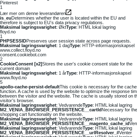
Pinterest
1
Lær mer om denne leverandøren
is_eu
Determines whether the user is located within the EU and
therefore is subject to EU's data privacy regulations.
Maksimal lagringsvarighet
: Økt
Type
: HTML lokal lagring
floyd.no
1
PHPSESSID
Preserves user session state across page requests.
Maksimal lagringsvarighet
: 1 dag
Type
: HTTP-informasjonskapsel
www.collect.floyd.no
consent.cookiebot.com
2
CookieConsent [x2]
Stores the user's cookie consent state for the
current domain
Maksimal lagringsvarighet
: 1 år
Type
: HTTP-informasjonskapsel
www.floyd.no
5
apollo-cache-persist-default
This cookie is necessary for the cache
function. A cache is used by the website to optimize the response ti
between the visitor and the website. The cache is usually stored on t
visitor’s browser.
Maksimal lagringsvarighet
: Vedvarende
Type
: HTML lokal lagring
M2_VENIA_BROWSER_PERSISTENCE__cartId
Necessary for th
shopping cart functionality on the website.
Maksimal lagringsvarighet
: Vedvarende
Type
: HTML lokal lagring
M2_VENIA_BROWSER_PERSISTENCE__magento_cache_id
Ven
Maksimal lagringsvarighet
: Vedvarende
Type
: HTML lokal lagring
M2_VENIA_BROWSER_PERSISTENCE__urlResolver_#
Venter