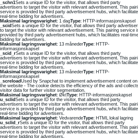
_schn1
Sets a unique ID for the visitor, that allows third party
advertisers to target the visitor with relevant advertisement. This pair
service is provided by third party advertisement hubs, which facilitat
real-time bidding for advertisers.
Maksimal lagringsvarighet
: 1 dag
Type
: HTTP-informasjonskapsel
_scid
Sets a unique ID for the visitor, that allows third party advertise
to target the visitor with relevant advertisement. This pairing service i
provided by third party advertisement hubs, which facilitates real-tim
bidding for advertisers.
Maksimal lagringsvarighet
: 13 måneder
Type
: HTTP-
informasjonskapsel
_scid_r
Sets a unique ID for the visitor, that allows third party
advertisers to target the visitor with relevant advertisement. This pair
service is provided by third party advertisement hubs, which facilitat
real-time bidding for advertisers.
Maksimal lagringsvarighet
: 13 måneder
Type
: HTTP-
informasjonskapsel
_screload
Used by Snapchat to implement advertisement content on
the website - The cookie detects the efficiency of the ads and collect
visitor data for further visitor segmentation.
Maksimal lagringsvarighet
: Økt
Type
: HTTP-informasjonskapsel
u_sclid
Sets a unique ID for the visitor, that allows third party
advertisers to target the visitor with relevant advertisement. This pair
service is provided by third party advertisement hubs, which facilitat
real-time bidding for advertisers.
Maksimal lagringsvarighet
: Vedvarende
Type
: HTML lokal lagring
u_sclid_r
Sets a unique ID for the visitor, that allows third party
advertisers to target the visitor with relevant advertisement. This pair
service is provided by third party advertisement hubs, which facilitat
real-time bidding for advertisers.