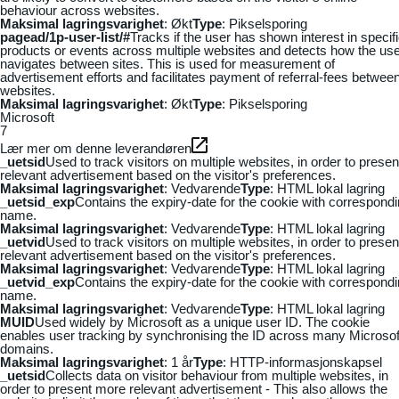
behaviour across websites.
Maksimal lagringsvarighet
: Økt
Type
: Pikselsporing
pagead/1p-user-list/#
Tracks if the user has shown interest in specif
products or events across multiple websites and detects how the us
navigates between sites. This is used for measurement of
advertisement efforts and facilitates payment of referral-fees betwee
websites.
Maksimal lagringsvarighet
: Økt
Type
: Pikselsporing
Microsoft
7
Lær mer om denne leverandøren
_uetsid
Used to track visitors on multiple websites, in order to presen
relevant advertisement based on the visitor's preferences.
Maksimal lagringsvarighet
: Vedvarende
Type
: HTML lokal lagring
_uetsid_exp
Contains the expiry-date for the cookie with correspond
name.
Maksimal lagringsvarighet
: Vedvarende
Type
: HTML lokal lagring
_uetvid
Used to track visitors on multiple websites, in order to presen
relevant advertisement based on the visitor's preferences.
Maksimal lagringsvarighet
: Vedvarende
Type
: HTML lokal lagring
_uetvid_exp
Contains the expiry-date for the cookie with correspond
name.
Maksimal lagringsvarighet
: Vedvarende
Type
: HTML lokal lagring
MUID
Used widely by Microsoft as a unique user ID. The cookie
enables user tracking by synchronising the ID across many Microsof
domains.
Maksimal lagringsvarighet
: 1 år
Type
: HTTP-informasjonskapsel
_uetsid
Collects data on visitor behaviour from multiple websites, in
order to present more relevant advertisement - This also allows the