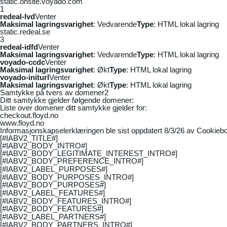
static.onsite.voyado.com
1
redeal-lvd
Venter
Maksimal lagringsvarighet
: Vedvarende
Type
: HTML lokal lagring
static.redeal.se
3
redeal-idfd
Venter
Maksimal lagringsvarighet
: Vedvarende
Type
: HTML lokal lagring
voyado-ccdc
Venter
Maksimal lagringsvarighet
: Økt
Type
: HTML lokal lagring
voyado-initurl
Venter
Maksimal lagringsvarighet
: Økt
Type
: HTML lokal lagring
Samtykke på tvers av domener
2
Ditt samtykke gjelder følgende domener:
Liste over domener ditt samtykke gjelder for:
checkout.floyd.no
www.floyd.no
Informasjonskapselerklæringen ble sist oppdatert 8/3/26 av
Cookiebo
[#IABV2_TITLE#]
[#IABV2_BODY_INTRO#]
[#IABV2_BODY_LEGITIMATE_INTEREST_INTRO#]
[#IABV2_BODY_PREFERENCE_INTRO#]
[#IABV2_LABEL_PURPOSES#]
[#IABV2_BODY_PURPOSES_INTRO#]
[#IABV2_BODY_PURPOSES#]
[#IABV2_LABEL_FEATURES#]
[#IABV2_BODY_FEATURES_INTRO#]
[#IABV2_BODY_FEATURES#]
[#IABV2_LABEL_PARTNERS#]
[#IABV2_BODY_PARTNERS_INTRO#]