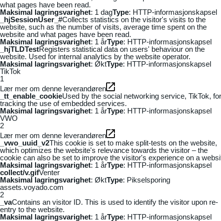
what pages have been read.
Maksimal lagringsvarighet
: 1 dag
Type
: HTTP-informasjonskapsel
_hjSessionUser_#
Collects statistics on the visitor's visits to the
website, such as the number of visits, average time spent on the
website and what pages have been read.
Maksimal lagringsvarighet
: 1 år
Type
: HTTP-informasjonskapsel
_hjTLDTest
Registers statistical data on users' behaviour on the
website. Used for internal analytics by the website operator.
Maksimal lagringsvarighet
: Økt
Type
: HTTP-informasjonskapsel
TikTok
1
Lær mer om denne leverandøren
_tt_enable_cookie
Used by the social networking service, TikTok, fo
tracking the use of embedded services.
Maksimal lagringsvarighet
: 1 år
Type
: HTTP-informasjonskapsel
VWO
2
Lær mer om denne leverandøren
_vwo_uuid_v2
This cookie is set to make split-tests on the website,
which optimizes the website's relevance towards the visitor – the
cookie can also be set to improve the visitor's experience on a websi
Maksimal lagringsvarighet
: 1 år
Type
: HTTP-informasjonskapsel
collect/v.gif
Venter
Maksimal lagringsvarighet
: Økt
Type
: Pikselsporing
assets.voyado.com
2
_va
Contains an visitor ID. This is used to identify the visitor upon re-
entry to the website.
Maksimal lagringsvarighet
: 1 år
Type
: HTTP-informasjonskapsel