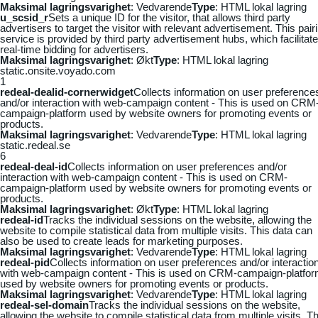
Maksimal lagringsvarighet
: Vedvarende
Type
: HTML lokal lagring
u_scsid_r
Sets a unique ID for the visitor, that allows third party
advertisers to target the visitor with relevant advertisement. This pair
service is provided by third party advertisement hubs, which facilitat
real-time bidding for advertisers.
Maksimal lagringsvarighet
: Økt
Type
: HTML lokal lagring
static.onsite.voyado.com
1
redeal-dealid-cornerwidget
Collects information on user preference
and/or interaction with web-campaign content - This is used on CRM
campaign-platform used by website owners for promoting events or
products.
Maksimal lagringsvarighet
: Vedvarende
Type
: HTML lokal lagring
static.redeal.se
6
redeal-deal-id
Collects information on user preferences and/or
interaction with web-campaign content - This is used on CRM-
campaign-platform used by website owners for promoting events or
products.
Maksimal lagringsvarighet
: Økt
Type
: HTML lokal lagring
redeal-id
Tracks the individual sessions on the website, allowing the
website to compile statistical data from multiple visits. This data can
also be used to create leads for marketing purposes.
Maksimal lagringsvarighet
: Vedvarende
Type
: HTML lokal lagring
redeal-pid
Collects information on user preferences and/or interactio
with web-campaign content - This is used on CRM-campaign-platfo
used by website owners for promoting events or products.
Maksimal lagringsvarighet
: Vedvarende
Type
: HTML lokal lagring
redeal-sel-domain
Tracks the individual sessions on the website,
allowing the website to compile statistical data from multiple visits. Th