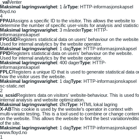
_vaI
Venter
Maksimal lagringsvarighet
: 1 år
Type
: HTTP-informasjonskapsel
floyd.no
4
FPAU
Assigns a specific ID to the visitor. This allows the website to
determine the number of specific user-visits for analysis and statistic
Maksimal lagringsvarighet
: 3 måneder
Type
: HTTP-
informasjonskapsel
FPGSID
Registers statistical data on users' behaviour on the website
Used for internal analytics by the website operator.
Maksimal lagringsvarighet
: 1 dag
Type
: HTTP-informasjonskapsel
FPID
Registers statistical data on users' behaviour on the website.
Used for internal analytics by the website operator.
Maksimal lagringsvarighet
: 400 dager
Type
: HTTP-
informasjonskapsel
FPLC
Registers a unique ID that is used to generate statistical data o
how the visitor uses the website.
Maksimal lagringsvarighet
: 1 dag
Type
: HTTP-informasjonskapsel
sc-static.net
2
u_scsid
Registers data on visitors' website-behaviour. This is used fo
internal analysis and website optimization.
Maksimal lagringsvarighet
: Økt
Type
: HTML lokal lagring
X-AB
This cookie is used by the website’s operator in context with
multi-variate testing. This is a tool used to combine or change conten
on the website. This allows the website to find the best variation/editi
of the site.
Maksimal lagringsvarighet
: 1 dag
Type
: HTTP-informasjonskapsel
www.floyd.no
1