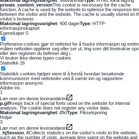
Maksimal lagringsvarighet
: Vedvarende
Type
: HTML lokal lagring
private_content_version
This cookie is necessary for the cache
function. A cache is used by the website to optimize the response ti
between the visitor and the website. The cache is usually stored on t
visitor’s browser.
Maksimal lagringsvarighet
: 400 dager
Type
: HTTP-
informasjonskapsel
Egenskaper
0
Preferanse-cookies gjør et nettsted for å huske informasjon og endre
måten nettsiden oppfører seg eller ser ut, ting som ditt foretrukne sp
eller den regionen du befinner deg i.
Vi bruker ikke denne typen cookies
Statistikk
16
Statistikk-cookies hjelper eiere til å forstå hvordan besøkende
kommuniserer med nettsteder ved å samle inn og rapportere
informasjon anonymt.
Adobe Inc.
1
Lær mer om denne leverandøren
p.gif
Keeps track of special fonts used on the website for internal
analysis. The cookie does not register any visitor data.
Maksimal lagringsvarighet
: Økt
Type
: Pikselsporing
Hotjar
3
Lær mer om denne leverandøren
_hjSession_#
Collects statistics on the visitor's visits to the website,
such as the number of visits, average time spent on the website and