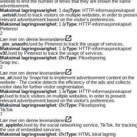
website to limit the number of times that they are shown the same
advertisement.
Maksimal lagringsvarighet
: 1 dag
Type
: HTTP-informasjonskapsel
_uetvid
Used to track visitors on multiple websites, in order to presen
relevant advertisement based on the visitor's preferences.
Maksimal lagringsvarighet
: 1 år
Type
: HTTP-informasjonskapsel
Pinterest
2
Lær mer om denne leverandøren
_pin_unauth
Used by Pinterest to track the usage of services.
Maksimal lagringsvarighet
: 1 år
Type
: HTTP-informasjonskapsel
v3/
Used by Pinterest to track the usage of services.
Maksimal lagringsvarighet
: Økt
Type
: Pikselsporing
Snap Inc.
2
Lær mer om denne leverandøren
sc_at
Used by Snapchat to implement advertisement content on the
website - The cookie detects the efficiency of the ads and collects
visitor data for further visitor segmentation.
Maksimal lagringsvarighet
: 1 år
Type
: HTTP-informasjonskapsel
p
Used to track visitors on multiple websites, in order to present
relevant advertisement based on the visitor's preferences.
Maksimal lagringsvarighet
: Økt
Type
: Pikselsporing
TikTok
7
Lær mer om denne leverandøren
tt_appInfo
Used by the social networking service, TikTok, for trackin
the use of embedded services.
Maksimal lagringsvarighet
: Økt
Type
: HTML lokal lagring