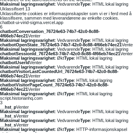
Maksimal lagringsvarighet
: Vedvarende
Type
: HTML lokal lagring
Uklassifisert
13
Uklassifiserte cookies er informasjonskapsler som vi er i ferd med å
klassifisere, sammen med leverandørene av enkelte cookies.
chatbot-ui-virid-sigma.vercel.app
6
chatbotConversation_76724e63-74b7-42c0-8c88-
4f66eb74ec21
Venter
Maksimal lagringsvarighet
: Vedvarende
Type
: HTML lokal lagring
chatbotOpenState_76724e63-74b7-42c0-8c88-4f66eb74ec21
Vente
Maksimal lagringsvarighet
: Vedvarende
Type
: HTML lokal lagring
chatbotSessionId_76724e63-74b7-42c0-8c88-4f66eb74ec21
Venter
Maksimal lagringsvarighet
: Økt
Type
: HTML lokal lagring
chatbotUserId
Venter
Maksimal lagringsvarighet
: Vedvarende
Type
: HTML lokal lagring
chatbotVisitorLastCountedUrl_76724e63-74b7-42c0-8c88-
4f66eb74ec21
Venter
Maksimal lagringsvarighet
: Økt
Type
: HTML lokal lagring
chatbotVisitorPageCount_76724e63-74b7-42c0-8c88-
4f66eb74ec21
Venter
Maksimal lagringsvarighet
: Økt
Type
: HTML lokal lagring
script.historianhq.com
3
__hst_p
Venter
Maksimal lagringsvarighet
: Vedvarende
Type
: HTML lokal lagring
__hst_s
Venter
Maksimal lagringsvarighet
: Vedvarende
Type
: HTML lokal lagring
__hst_s
Venter
Maksimal lagringsvarighet
: Økt
Type
: HTTP-informasjonskapsel