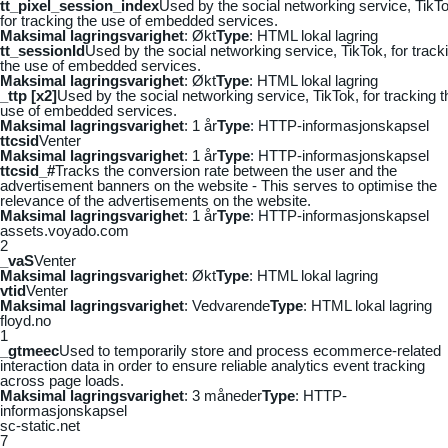
tt_pixel_session_index
Used by the social networking service, TikTo
for tracking the use of embedded services.
Maksimal lagringsvarighet
: Økt
Type
: HTML lokal lagring
tt_sessionId
Used by the social networking service, TikTok, for track
the use of embedded services.
Maksimal lagringsvarighet
: Økt
Type
: HTML lokal lagring
_ttp [x2]
Used by the social networking service, TikTok, for tracking t
use of embedded services.
Maksimal lagringsvarighet
: 1 år
Type
: HTTP-informasjonskapsel
ttcsid
Venter
Maksimal lagringsvarighet
: 1 år
Type
: HTTP-informasjonskapsel
ttcsid_#
Tracks the conversion rate between the user and the
advertisement banners on the website - This serves to optimise the
relevance of the advertisements on the website.
Maksimal lagringsvarighet
: 1 år
Type
: HTTP-informasjonskapsel
assets.voyado.com
2
_vaS
Venter
Maksimal lagringsvarighet
: Økt
Type
: HTML lokal lagring
vtid
Venter
Maksimal lagringsvarighet
: Vedvarende
Type
: HTML lokal lagring
floyd.no
1
_gtmeec
Used to temporarily store and process ecommerce-related
interaction data in order to ensure reliable analytics event tracking
across page loads.
Maksimal lagringsvarighet
: 3 måneder
Type
: HTTP-
informasjonskapsel
sc-static.net
7