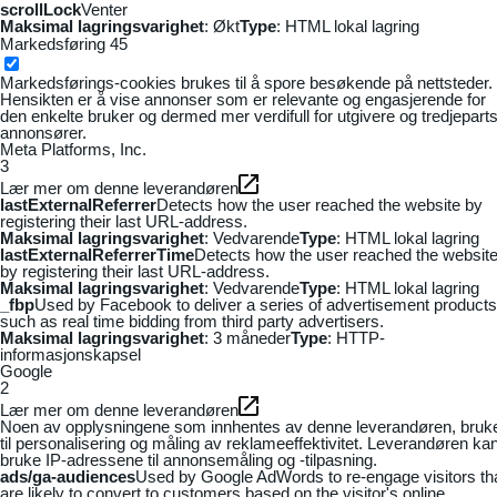
scrollLock
Venter
Maksimal lagringsvarighet
: Økt
Type
: HTML lokal lagring
Markedsføring
45
Markedsførings-cookies brukes til å spore besøkende på nettsteder.
Hensikten er å vise annonser som er relevante og engasjerende for
den enkelte bruker og dermed mer verdifull for utgivere og tredjepart
annonsører.
Meta Platforms, Inc.
3
Lær mer om denne leverandøren
lastExternalReferrer
Detects how the user reached the website by
registering their last URL-address.
Maksimal lagringsvarighet
: Vedvarende
Type
: HTML lokal lagring
lastExternalReferrerTime
Detects how the user reached the websit
by registering their last URL-address.
Maksimal lagringsvarighet
: Vedvarende
Type
: HTML lokal lagring
_fbp
Used by Facebook to deliver a series of advertisement products
such as real time bidding from third party advertisers.
Maksimal lagringsvarighet
: 3 måneder
Type
: HTTP-
informasjonskapsel
Google
2
Lær mer om denne leverandøren
Noen av opplysningene som innhentes av denne leverandøren, bruk
til personalisering og måling av reklameeffektivitet. Leverandøren ka
bruke IP-adressene til annonsemåling og -tilpasning.
ads/ga-audiences
Used by Google AdWords to re-engage visitors th
are likely to convert to customers based on the visitor's online