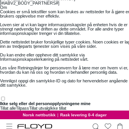
[#IABV2_BODY_PARTNERS#]
Om
Cookies er små tekstfiler som kan brukes av nettsteder for å gjøre e
brukers opplevelse mer effektiv.
Loven sier at vi kan lagre informasjonskapsler på enheten hvis de er
strengt nødvendig for driften av dette området. For alle andre typer
informasjonskapsler trenger vi din tillatelse.
Dette nettstedet bruker forskjellige typer cookies. Noen cookies er la
inn av tredjeparts tjenester som vises på våre sider.
Du kan endre eller oppheve ditt samtykke via
Informasjonskapselerkæring på nettstedet vårt.
Les våre
Retningslinjer for personvern
for å lære mer om hvem vi er,
hvordan du kan nå oss og hvordan vi behandler personlig data.
Vennligst oppgi din samtykke-ID og dato for henvendelser angående
ditt samtykke.
Ikke selg eller del personopplysningene mine
Tillat alle
Tilpass
Tillat utvalg
Ikke tillat
Norsk nettbutikk
|
Rask levering 0-4 dager