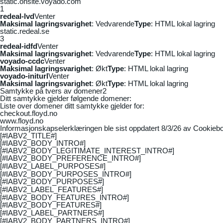
static.onsite.voyado.com
1
redeal-lvd
Venter
Maksimal lagringsvarighet
: Vedvarende
Type
: HTML lokal lagring
static.redeal.se
3
redeal-idfd
Venter
Maksimal lagringsvarighet
: Vedvarende
Type
: HTML lokal lagring
voyado-ccdc
Venter
Maksimal lagringsvarighet
: Økt
Type
: HTML lokal lagring
voyado-initurl
Venter
Maksimal lagringsvarighet
: Økt
Type
: HTML lokal lagring
Samtykke på tvers av domener
2
Ditt samtykke gjelder følgende domener:
Liste over domener ditt samtykke gjelder for:
checkout.floyd.no
www.floyd.no
Informasjonskapselerklæringen ble sist oppdatert 8/3/26 av
Cookiebo
[#IABV2_TITLE#]
[#IABV2_BODY_INTRO#]
[#IABV2_BODY_LEGITIMATE_INTEREST_INTRO#]
[#IABV2_BODY_PREFERENCE_INTRO#]
[#IABV2_LABEL_PURPOSES#]
[#IABV2_BODY_PURPOSES_INTRO#]
[#IABV2_BODY_PURPOSES#]
[#IABV2_LABEL_FEATURES#]
[#IABV2_BODY_FEATURES_INTRO#]
[#IABV2_BODY_FEATURES#]
[#IABV2_LABEL_PARTNERS#]
[#IABV2_BODY_PARTNERS_INTRO#]