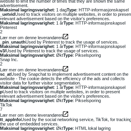
website to limit the number of times that they are shown the same
advertisement.
Maksimal lagringsvarighet
: 1 dag
Type
: HTTP-informasjonskapsel
_uetvid
Used to track visitors on multiple websites, in order to presen
relevant advertisement based on the visitor's preferences.
Maksimal lagringsvarighet
: 1 år
Type
: HTTP-informasjonskapsel
Pinterest
2
Lær mer om denne leverandøren
_pin_unauth
Used by Pinterest to track the usage of services.
Maksimal lagringsvarighet
: 1 år
Type
: HTTP-informasjonskapsel
v3/
Used by Pinterest to track the usage of services.
Maksimal lagringsvarighet
: Økt
Type
: Pikselsporing
Snap Inc.
2
Lær mer om denne leverandøren
sc_at
Used by Snapchat to implement advertisement content on the
website - The cookie detects the efficiency of the ads and collects
visitor data for further visitor segmentation.
Maksimal lagringsvarighet
: 1 år
Type
: HTTP-informasjonskapsel
p
Used to track visitors on multiple websites, in order to present
relevant advertisement based on the visitor's preferences.
Maksimal lagringsvarighet
: Økt
Type
: Pikselsporing
TikTok
7
Lær mer om denne leverandøren
tt_appInfo
Used by the social networking service, TikTok, for trackin
the use of embedded services.
Maksimal lagringsvarighet
: Økt
Type
: HTML lokal lagring