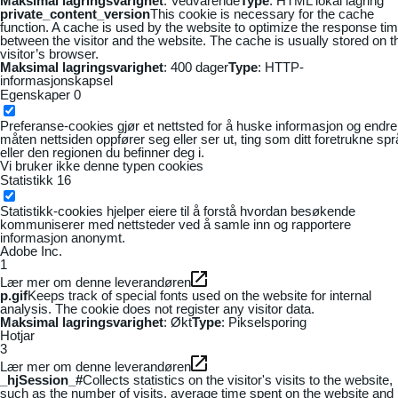
Maksimal lagringsvarighet
: Vedvarende
Type
: HTML lokal lagring
private_content_version
This cookie is necessary for the cache
function. A cache is used by the website to optimize the response ti
between the visitor and the website. The cache is usually stored on t
visitor’s browser.
Maksimal lagringsvarighet
: 400 dager
Type
: HTTP-
informasjonskapsel
Egenskaper
0
Preferanse-cookies gjør et nettsted for å huske informasjon og endre
måten nettsiden oppfører seg eller ser ut, ting som ditt foretrukne sp
eller den regionen du befinner deg i.
Vi bruker ikke denne typen cookies
Statistikk
16
Statistikk-cookies hjelper eiere til å forstå hvordan besøkende
kommuniserer med nettsteder ved å samle inn og rapportere
informasjon anonymt.
Adobe Inc.
1
Lær mer om denne leverandøren
p.gif
Keeps track of special fonts used on the website for internal
analysis. The cookie does not register any visitor data.
Maksimal lagringsvarighet
: Økt
Type
: Pikselsporing
Hotjar
3
Lær mer om denne leverandøren
_hjSession_#
Collects statistics on the visitor's visits to the website,
such as the number of visits, average time spent on the website and