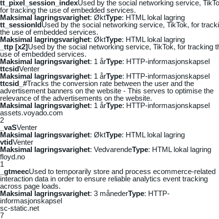
tt_pixel_session_index
Used by the social networking service, TikTo
for tracking the use of embedded services.
Maksimal lagringsvarighet
: Økt
Type
: HTML lokal lagring
tt_sessionId
Used by the social networking service, TikTok, for track
the use of embedded services.
Maksimal lagringsvarighet
: Økt
Type
: HTML lokal lagring
_ttp [x2]
Used by the social networking service, TikTok, for tracking t
use of embedded services.
Maksimal lagringsvarighet
: 1 år
Type
: HTTP-informasjonskapsel
ttcsid
Venter
Maksimal lagringsvarighet
: 1 år
Type
: HTTP-informasjonskapsel
ttcsid_#
Tracks the conversion rate between the user and the
advertisement banners on the website - This serves to optimise the
relevance of the advertisements on the website.
Maksimal lagringsvarighet
: 1 år
Type
: HTTP-informasjonskapsel
assets.voyado.com
2
_vaS
Venter
Maksimal lagringsvarighet
: Økt
Type
: HTML lokal lagring
vtid
Venter
Maksimal lagringsvarighet
: Vedvarende
Type
: HTML lokal lagring
floyd.no
1
_gtmeec
Used to temporarily store and process ecommerce-related
interaction data in order to ensure reliable analytics event tracking
across page loads.
Maksimal lagringsvarighet
: 3 måneder
Type
: HTTP-
informasjonskapsel
sc-static.net
7