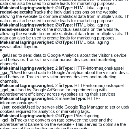
data can also be used to create leads for marketing purposes.
Maksimal lagringsvarighet
: Økt
Type
: HTML lokal lagring
redeal-selectsite
Tracks the individual sessions on the website,
allowing the website to compile statistical data from multiple visits. Th
data can also be used to create leads for marketing purposes.
Maksimal lagringsvarighet
: Økt
Type
: HTML lokal lagring
redeal-sessionid
Tracks the individual sessions on the website,
allowing the website to compile statistical data from multiple visits. Th
data can also be used to create leads for marketing purposes.
Maksimal lagringsvarighet
: Økt
Type
: HTML lokal lagring
www.collect.floyd.no
5
_ga
Used to send data to Google Analytics about the visitor's device
and behavior. Tracks the visitor across devices and marketing
channels.
Maksimal lagringsvarighet
: 2 år
Type
: HTTP-informasjonskapsel
_ga_#
Used to send data to Google Analytics about the visitor's devi
and behavior. Tracks the visitor across devices and marketing
channels.
Maksimal lagringsvarighet
: 2 år
Type
: HTTP-informasjonskapsel
_gcl_au
Used by Google AdSense for experimenting with
advertisement efficiency across websites using their services.
Maksimal lagringsvarighet
: 3 måneder
Type
: HTTP-
informasjonskapsel
_/set_cookie
Used by server-side Google Tag Manager to set or upd
cookies required for analytics or marketing tags.
Maksimal lagringsvarighet
: Økt
Type
: Pikselsporing
_gcl_ls
Tracks the conversion rate between the user and the
advertisement banners on the website - This serves to optimise the
relevance of the advertisements on the website.