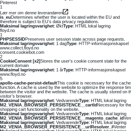
Pinterest
1
Lær mer om denne leverandøren
is_eu
Determines whether the user is located within the EU and
therefore is subject to EU's data privacy regulations.
Maksimal lagringsvarighet
: Økt
Type
: HTML lokal lagring
floyd.no
1
PHPSESSID
Preserves user session state across page requests.
Maksimal lagringsvarighet
: 1 dag
Type
: HTTP-informasjonskapsel
www.collect.floyd.no
consent.cookiebot.com
2
CookieConsent [x2]
Stores the user's cookie consent state for the
current domain
Maksimal lagringsvarighet
: 1 år
Type
: HTTP-informasjonskapsel
www.floyd.no
5
apollo-cache-persist-default
This cookie is necessary for the cache
function. A cache is used by the website to optimize the response ti
between the visitor and the website. The cache is usually stored on t
visitor’s browser.
Maksimal lagringsvarighet
: Vedvarende
Type
: HTML lokal lagring
M2_VENIA_BROWSER_PERSISTENCE__cartId
Necessary for th
shopping cart functionality on the website.
Maksimal lagringsvarighet
: Vedvarende
Type
: HTML lokal lagring
M2_VENIA_BROWSER_PERSISTENCE__magento_cache_id
Ven
Maksimal lagringsvarighet
: Vedvarende
Type
: HTML lokal lagring
M2_VENIA_BROWSER_PERSISTENCE__urlResolver_#
Venter