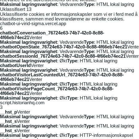
Maksimal lagringsvarighet
: Vedvarende
Type
: HTML lokal lagring
Uklassifisert
13
Uklassifiserte cookies er informasjonskapsler som vi er i ferd med å
klassifisere, sammen med leverandørene av enkelte cookies.
chatbot-ui-virid-sigma.vercel.app
6
chatbotConversation_76724e63-74b7-42c0-8c88-
4f66eb74ec21
Venter
Maksimal lagringsvarighet
: Vedvarende
Type
: HTML lokal lagring
chatbotOpenState_76724e63-74b7-42c0-8c88-4f66eb74ec21
Vente
Maksimal lagringsvarighet
: Vedvarende
Type
: HTML lokal lagring
chatbotSessionId_76724e63-74b7-42c0-8c88-4f66eb74ec21
Venter
Maksimal lagringsvarighet
: Økt
Type
: HTML lokal lagring
chatbotUserId
Venter
Maksimal lagringsvarighet
: Vedvarende
Type
: HTML lokal lagring
chatbotVisitorLastCountedUrl_76724e63-74b7-42c0-8c88-
4f66eb74ec21
Venter
Maksimal lagringsvarighet
: Økt
Type
: HTML lokal lagring
chatbotVisitorPageCount_76724e63-74b7-42c0-8c88-
4f66eb74ec21
Venter
Maksimal lagringsvarighet
: Økt
Type
: HTML lokal lagring
script.historianhq.com
3
__hst_p
Venter
Maksimal lagringsvarighet
: Vedvarende
Type
: HTML lokal lagring
__hst_s
Venter
Maksimal lagringsvarighet
: Vedvarende
Type
: HTML lokal lagring
__hst_s
Venter
Maksimal lagringsvarighet
: Økt
Type
: HTTP-informasjonskapsel