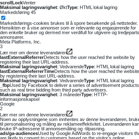
scrollLock
Venter
Maksimal lagringsvarighet
: Økt
Type
: HTML lokal lagring
Markedsføring
45
Markedsførings-cookies brukes til å spore besøkende på nettsteder.
Hensikten er å vise annonser som er relevante og engasjerende for
den enkelte bruker og dermed mer verdifull for utgivere og tredjepart
annonsører.
Meta Platforms, Inc.
3
Lær mer om denne leverandøren
lastExternalReferrer
Detects how the user reached the website by
registering their last URL-address.
Maksimal lagringsvarighet
: Vedvarende
Type
: HTML lokal lagring
lastExternalReferrerTime
Detects how the user reached the websit
by registering their last URL-address.
Maksimal lagringsvarighet
: Vedvarende
Type
: HTML lokal lagring
_fbp
Used by Facebook to deliver a series of advertisement products
such as real time bidding from third party advertisers.
Maksimal lagringsvarighet
: 3 måneder
Type
: HTTP-
informasjonskapsel
Google
2
Lær mer om denne leverandøren
Noen av opplysningene som innhentes av denne leverandøren, bruk
til personalisering og måling av reklameeffektivitet. Leverandøren ka
bruke IP-adressene til annonsemåling og -tilpasning.
ads/ga-audiences
Used by Google AdWords to re-engage visitors th
are likely to convert to customers based on the visitor's online