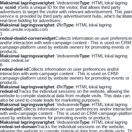
Maksimal lagringsvarighet
: Vedvarende
Type
: HTML lokal lagring
u_scsid_r
Sets a unique ID for the visitor, that allows third party
advertisers to target the visitor with relevant advertisement. This pair
service is provided by third party advertisement hubs, which facilitat
real-time bidding for advertisers.
Maksimal lagringsvarighet
: Økt
Type
: HTML lokal lagring
static.onsite.voyado.com
1
redeal-dealid-cornerwidget
Collects information on user preference
and/or interaction with web-campaign content - This is used on CRM
campaign-platform used by website owners for promoting events or
products.
Maksimal lagringsvarighet
: Vedvarende
Type
: HTML lokal lagring
static.redeal.se
6
redeal-deal-id
Collects information on user preferences and/or
interaction with web-campaign content - This is used on CRM-
campaign-platform used by website owners for promoting events or
products.
Maksimal lagringsvarighet
: Økt
Type
: HTML lokal lagring
redeal-id
Tracks the individual sessions on the website, allowing the
website to compile statistical data from multiple visits. This data can
also be used to create leads for marketing purposes.
Maksimal lagringsvarighet
: Vedvarende
Type
: HTML lokal lagring
redeal-pid
Collects information on user preferences and/or interactio
with web-campaign content - This is used on CRM-campaign-platfo
used by website owners for promoting events or products.
Maksimal lagringsvarighet
: Vedvarende
Type
: HTML lokal lagring
redeal-sel-domain
Tracks the individual sessions on the website,
allowing the website to compile statistical data from multiple visits. Th