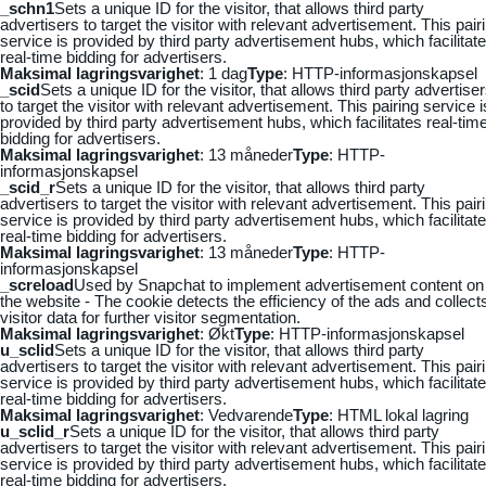
_schn1
Sets a unique ID for the visitor, that allows third party
advertisers to target the visitor with relevant advertisement. This pair
service is provided by third party advertisement hubs, which facilitat
real-time bidding for advertisers.
Maksimal lagringsvarighet
: 1 dag
Type
: HTTP-informasjonskapsel
_scid
Sets a unique ID for the visitor, that allows third party advertise
to target the visitor with relevant advertisement. This pairing service i
provided by third party advertisement hubs, which facilitates real-tim
bidding for advertisers.
Maksimal lagringsvarighet
: 13 måneder
Type
: HTTP-
informasjonskapsel
_scid_r
Sets a unique ID for the visitor, that allows third party
advertisers to target the visitor with relevant advertisement. This pair
service is provided by third party advertisement hubs, which facilitat
real-time bidding for advertisers.
Maksimal lagringsvarighet
: 13 måneder
Type
: HTTP-
informasjonskapsel
_screload
Used by Snapchat to implement advertisement content on
the website - The cookie detects the efficiency of the ads and collect
visitor data for further visitor segmentation.
Maksimal lagringsvarighet
: Økt
Type
: HTTP-informasjonskapsel
u_sclid
Sets a unique ID for the visitor, that allows third party
advertisers to target the visitor with relevant advertisement. This pair
service is provided by third party advertisement hubs, which facilitat
real-time bidding for advertisers.
Maksimal lagringsvarighet
: Vedvarende
Type
: HTML lokal lagring
u_sclid_r
Sets a unique ID for the visitor, that allows third party
advertisers to target the visitor with relevant advertisement. This pair
service is provided by third party advertisement hubs, which facilitat
real-time bidding for advertisers.