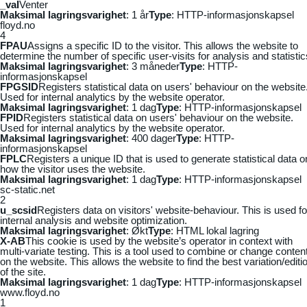
_vaI
Venter
Maksimal lagringsvarighet
: 1 år
Type
: HTTP-informasjonskapsel
floyd.no
4
FPAU
Assigns a specific ID to the visitor. This allows the website to
determine the number of specific user-visits for analysis and statistic
Maksimal lagringsvarighet
: 3 måneder
Type
: HTTP-
informasjonskapsel
FPGSID
Registers statistical data on users' behaviour on the website
Used for internal analytics by the website operator.
Maksimal lagringsvarighet
: 1 dag
Type
: HTTP-informasjonskapsel
FPID
Registers statistical data on users' behaviour on the website.
Used for internal analytics by the website operator.
Maksimal lagringsvarighet
: 400 dager
Type
: HTTP-
informasjonskapsel
FPLC
Registers a unique ID that is used to generate statistical data o
how the visitor uses the website.
Maksimal lagringsvarighet
: 1 dag
Type
: HTTP-informasjonskapsel
sc-static.net
2
u_scsid
Registers data on visitors' website-behaviour. This is used fo
internal analysis and website optimization.
Maksimal lagringsvarighet
: Økt
Type
: HTML lokal lagring
X-AB
This cookie is used by the website’s operator in context with
multi-variate testing. This is a tool used to combine or change conten
on the website. This allows the website to find the best variation/editi
of the site.
Maksimal lagringsvarighet
: 1 dag
Type
: HTTP-informasjonskapsel
www.floyd.no
1