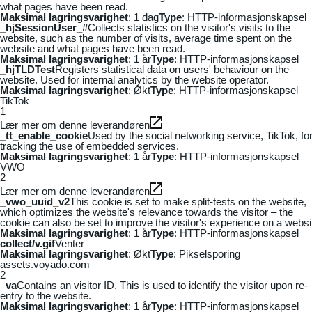
what pages have been read.
Maksimal lagringsvarighet
: 1 dag
Type
: HTTP-informasjonskapsel
_hjSessionUser_#
Collects statistics on the visitor's visits to the
website, such as the number of visits, average time spent on the
website and what pages have been read.
Maksimal lagringsvarighet
: 1 år
Type
: HTTP-informasjonskapsel
_hjTLDTest
Registers statistical data on users' behaviour on the
website. Used for internal analytics by the website operator.
Maksimal lagringsvarighet
: Økt
Type
: HTTP-informasjonskapsel
TikTok
1
Lær mer om denne leverandøren
_tt_enable_cookie
Used by the social networking service, TikTok, fo
tracking the use of embedded services.
Maksimal lagringsvarighet
: 1 år
Type
: HTTP-informasjonskapsel
VWO
2
Lær mer om denne leverandøren
_vwo_uuid_v2
This cookie is set to make split-tests on the website,
which optimizes the website's relevance towards the visitor – the
cookie can also be set to improve the visitor's experience on a websi
Maksimal lagringsvarighet
: 1 år
Type
: HTTP-informasjonskapsel
collect/v.gif
Venter
Maksimal lagringsvarighet
: Økt
Type
: Pikselsporing
assets.voyado.com
2
_va
Contains an visitor ID. This is used to identify the visitor upon re-
entry to the website.
Maksimal lagringsvarighet
: 1 år
Type
: HTTP-informasjonskapsel