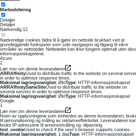
Markedsføring
Detaljer
Detaljer
Nødvendig
12
Nødvendige cookies bidra til å gjøre en nettside brukbart ved at
grunnleggende funksjoner som side navigasjon og tilgang til sikre
områder av nettstedet. Nettstedet kan ikke fungere optimalt uten dis
informasjonskapslene.
Azure
2
Lær mer om denne leverandøren
ARRAffinity
Used to distribute traffic to the website on several serve
in order to optimise response times.
Maksimal lagringsvarighet
: Økt
Type
: HTTP-informasjonskapsel
ARRAffinitySameSite
Used to distribute traffic to the website on
several servers in order to optimise response times.
Maksimal lagringsvarighet
: Økt
Type
: HTTP-informasjonskapsel
Google
1
Lær mer om denne leverandøren
Noen av opplysningene som innhentes av denne leverandøren, bruk
til personalisering og måling av reklameeffektivitet. Leverandøren ka
bruke IP-adressene til annonsemåling og -tilpasning.
test_cookie
Used to check if the user's browser supports cookies.
Maksimal lagringsvarighet
: 1 dag
Type
: HTTP-informasjonskapsel