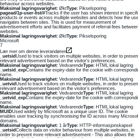
behaviour across websites.
Maksimal lagringsvarighet
: Økt
Type
: Pikselsporing
pagead/1p-user-list/#
Tracks if the user has shown interest in specif
products or events across multiple websites and detects how the us
navigates between sites. This is used for measurement of
advertisement efforts and facilitates payment of referral-fees betwee
websites.
Maksimal lagringsvarighet
: Økt
Type
: Pikselsporing
Microsoft
7
Lær mer om denne leverandøren
_uetsid
Used to track visitors on multiple websites, in order to presen
relevant advertisement based on the visitor's preferences.
Maksimal lagringsvarighet
: Vedvarende
Type
: HTML lokal lagring
_uetsid_exp
Contains the expiry-date for the cookie with correspond
name.
Maksimal lagringsvarighet
: Vedvarende
Type
: HTML lokal lagring
_uetvid
Used to track visitors on multiple websites, in order to presen
relevant advertisement based on the visitor's preferences.
Maksimal lagringsvarighet
: Vedvarende
Type
: HTML lokal lagring
_uetvid_exp
Contains the expiry-date for the cookie with correspond
name.
Maksimal lagringsvarighet
: Vedvarende
Type
: HTML lokal lagring
MUID
Used widely by Microsoft as a unique user ID. The cookie
enables user tracking by synchronising the ID across many Microsof
domains.
Maksimal lagringsvarighet
: 1 år
Type
: HTTP-informasjonskapsel
_uetsid
Collects data on visitor behaviour from multiple websites, in
order to present more relevant advertisement - This also allows the