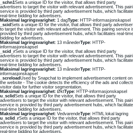
_schn1
Sets a unique ID for the visitor, that allows third party
advertisers to target the visitor with relevant advertisement. This pair
service is provided by third party advertisement hubs, which facilitat
real-time bidding for advertisers.
Maksimal lagringsvarighet
: 1 dag
Type
: HTTP-informasjonskapsel
_scid
Sets a unique ID for the visitor, that allows third party advertise
to target the visitor with relevant advertisement. This pairing service i
provided by third party advertisement hubs, which facilitates real-tim
bidding for advertisers.
Maksimal lagringsvarighet
: 13 måneder
Type
: HTTP-
informasjonskapsel
_scid_r
Sets a unique ID for the visitor, that allows third party
advertisers to target the visitor with relevant advertisement. This pair
service is provided by third party advertisement hubs, which facilitat
real-time bidding for advertisers.
Maksimal lagringsvarighet
: 13 måneder
Type
: HTTP-
informasjonskapsel
_screload
Used by Snapchat to implement advertisement content on
the website - The cookie detects the efficiency of the ads and collect
visitor data for further visitor segmentation.
Maksimal lagringsvarighet
: Økt
Type
: HTTP-informasjonskapsel
u_sclid
Sets a unique ID for the visitor, that allows third party
advertisers to target the visitor with relevant advertisement. This pair
service is provided by third party advertisement hubs, which facilitat
real-time bidding for advertisers.
Maksimal lagringsvarighet
: Vedvarende
Type
: HTML lokal lagring
u_sclid_r
Sets a unique ID for the visitor, that allows third party
advertisers to target the visitor with relevant advertisement. This pair
service is provided by third party advertisement hubs, which facilitat
real-time bidding for advertisers.