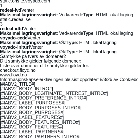
static.onsite.voyado.com
1
redeal-lvd
Venter
Maksimal lagringsvarighet
: Vedvarende
Type
: HTML lokal lagring
static.redeal.se
3
redeal-idfd
Venter
Maksimal lagringsvarighet
: Vedvarende
Type
: HTML lokal lagring
voyado-ccdc
Venter
Maksimal lagringsvarighet
: Økt
Type
: HTML lokal lagring
voyado-initurl
Venter
Maksimal lagringsvarighet
: Økt
Type
: HTML lokal lagring
Samtykke på tvers av domener
2
Ditt samtykke gjelder følgende domener:
Liste over domener ditt samtykke gjelder for:
checkout.floyd.no
www.floyd.no
Informasjonskapselerklæringen ble sist oppdatert 8/3/26 av
Cookiebo
[#IABV2_TITLE#]
[#IABV2_BODY_INTRO#]
[#IABV2_BODY_LEGITIMATE_INTEREST_INTRO#]
[#IABV2_BODY_PREFERENCE_INTRO#]
[#IABV2_LABEL_PURPOSES#]
[#IABV2_BODY_PURPOSES_INTRO#]
[#IABV2_BODY_PURPOSES#]
[#IABV2_LABEL_FEATURES#]
[#IABV2_BODY_FEATURES_INTRO#]
[#IABV2_BODY_FEATURES#]
[#IABV2_LABEL_PARTNERS#]
[#IABV2_BODY_PARTNERS_INTRO#]