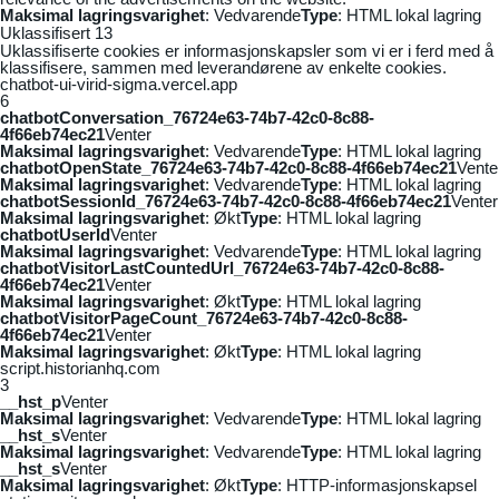
Maksimal lagringsvarighet
: Vedvarende
Type
: HTML lokal lagring
Uklassifisert
13
Uklassifiserte cookies er informasjonskapsler som vi er i ferd med å
klassifisere, sammen med leverandørene av enkelte cookies.
chatbot-ui-virid-sigma.vercel.app
6
chatbotConversation_76724e63-74b7-42c0-8c88-
4f66eb74ec21
Venter
Maksimal lagringsvarighet
: Vedvarende
Type
: HTML lokal lagring
chatbotOpenState_76724e63-74b7-42c0-8c88-4f66eb74ec21
Vente
Maksimal lagringsvarighet
: Vedvarende
Type
: HTML lokal lagring
chatbotSessionId_76724e63-74b7-42c0-8c88-4f66eb74ec21
Venter
Maksimal lagringsvarighet
: Økt
Type
: HTML lokal lagring
chatbotUserId
Venter
Maksimal lagringsvarighet
: Vedvarende
Type
: HTML lokal lagring
chatbotVisitorLastCountedUrl_76724e63-74b7-42c0-8c88-
4f66eb74ec21
Venter
Maksimal lagringsvarighet
: Økt
Type
: HTML lokal lagring
chatbotVisitorPageCount_76724e63-74b7-42c0-8c88-
4f66eb74ec21
Venter
Maksimal lagringsvarighet
: Økt
Type
: HTML lokal lagring
script.historianhq.com
3
__hst_p
Venter
Maksimal lagringsvarighet
: Vedvarende
Type
: HTML lokal lagring
__hst_s
Venter
Maksimal lagringsvarighet
: Vedvarende
Type
: HTML lokal lagring
__hst_s
Venter
Maksimal lagringsvarighet
: Økt
Type
: HTTP-informasjonskapsel