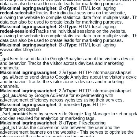
data can also be used to create leads for marketing purposes.
Maksimal lagringsvarighet
: Økt
Type
: HTML lokal lagring
redeal-selectsite
Tracks the individual sessions on the website,
allowing the website to compile statistical data from multiple visits. Th
data can also be used to create leads for marketing purposes.
Maksimal lagringsvarighet
: Økt
Type
: HTML lokal lagring
redeal-sessionid
Tracks the individual sessions on the website,
allowing the website to compile statistical data from multiple visits. Th
data can also be used to create leads for marketing purposes.
Maksimal lagringsvarighet
: Økt
Type
: HTML lokal lagring
www.collect.floyd.no
5
_ga
Used to send data to Google Analytics about the visitor's device
and behavior. Tracks the visitor across devices and marketing
channels.
Maksimal lagringsvarighet
: 2 år
Type
: HTTP-informasjonskapsel
_ga_#
Used to send data to Google Analytics about the visitor's devi
and behavior. Tracks the visitor across devices and marketing
channels.
Maksimal lagringsvarighet
: 2 år
Type
: HTTP-informasjonskapsel
_gcl_au
Used by Google AdSense for experimenting with
advertisement efficiency across websites using their services.
Maksimal lagringsvarighet
: 3 måneder
Type
: HTTP-
informasjonskapsel
_/set_cookie
Used by server-side Google Tag Manager to set or upd
cookies required for analytics or marketing tags.
Maksimal lagringsvarighet
: Økt
Type
: Pikselsporing
_gcl_ls
Tracks the conversion rate between the user and the
advertisement banners on the website - This serves to optimise the
relevance of the advertisements on the website.