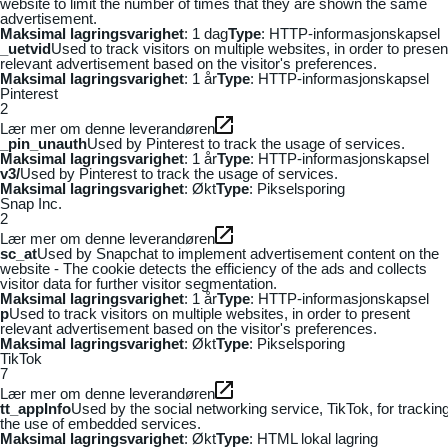
website to limit the number of times that they are shown the same
advertisement.
Maksimal lagringsvarighet
: 1 dag
Type
: HTTP-informasjonskapsel
_uetvid
Used to track visitors on multiple websites, in order to presen
relevant advertisement based on the visitor's preferences.
Maksimal lagringsvarighet
: 1 år
Type
: HTTP-informasjonskapsel
Pinterest
2
Lær mer om denne leverandøren
_pin_unauth
Used by Pinterest to track the usage of services.
Maksimal lagringsvarighet
: 1 år
Type
: HTTP-informasjonskapsel
v3/
Used by Pinterest to track the usage of services.
Maksimal lagringsvarighet
: Økt
Type
: Pikselsporing
Snap Inc.
2
Lær mer om denne leverandøren
sc_at
Used by Snapchat to implement advertisement content on the
website - The cookie detects the efficiency of the ads and collects
visitor data for further visitor segmentation.
Maksimal lagringsvarighet
: 1 år
Type
: HTTP-informasjonskapsel
p
Used to track visitors on multiple websites, in order to present
relevant advertisement based on the visitor's preferences.
Maksimal lagringsvarighet
: Økt
Type
: Pikselsporing
TikTok
7
Lær mer om denne leverandøren
tt_appInfo
Used by the social networking service, TikTok, for trackin
the use of embedded services.
Maksimal lagringsvarighet
: Økt
Type
: HTML lokal lagring