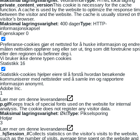
Maksimal lagringsvarighet
: Vedvarende
Type
: HTML lokal lagring
private_content_version
This cookie is necessary for the cache
function. A cache is used by the website to optimize the response ti
between the visitor and the website. The cache is usually stored on t
visitor’s browser.
Maksimal lagringsvarighet
: 400 dager
Type
: HTTP-
informasjonskapsel
Egenskaper
0
Preferanse-cookies gjør et nettsted for å huske informasjon og endre
måten nettsiden oppfører seg eller ser ut, ting som ditt foretrukne sp
eller den regionen du befinner deg i.
Vi bruker ikke denne typen cookies
Statistikk
16
Statistikk-cookies hjelper eiere til å forstå hvordan besøkende
kommuniserer med nettsteder ved å samle inn og rapportere
informasjon anonymt.
Adobe Inc.
1
Lær mer om denne leverandøren
p.gif
Keeps track of special fonts used on the website for internal
analysis. The cookie does not register any visitor data.
Maksimal lagringsvarighet
: Økt
Type
: Pikselsporing
Hotjar
3
Lær mer om denne leverandøren
_hjSession_#
Collects statistics on the visitor's visits to the website,
such as the number of visits, average time spent on the website and