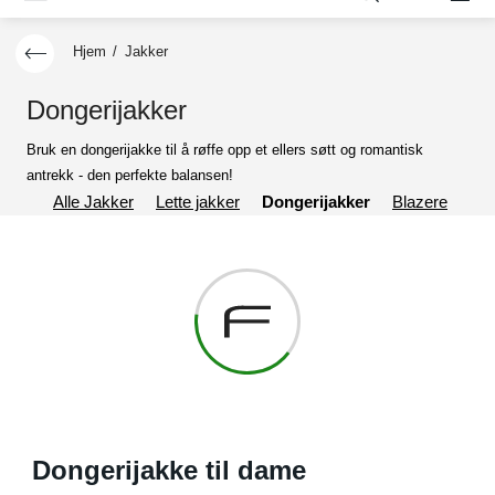
Hjem
/
Jakker
Dongerijakker
Bruk en dongerijakke til å røffe opp et ellers søtt og romantisk
antrekk - den perfekte balansen!
Alle Jakker
Lette jakker
Dongerijakker
Blazere
Kor
Dongerijakke til dame