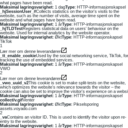
what pages have been read.
Maksimal lagringsvarighet
: 1 dag
Type
: HTTP-informasjonskapsel
_hjSessionUser_#
Collects statistics on the visitor's visits to the
website, such as the number of visits, average time spent on the
website and what pages have been read.
Maksimal lagringsvarighet
: 1 år
Type
: HTTP-informasjonskapsel
_hjTLDTest
Registers statistical data on users' behaviour on the
website. Used for internal analytics by the website operator.
Maksimal lagringsvarighet
: Økt
Type
: HTTP-informasjonskapsel
TikTok
1
Lær mer om denne leverandøren
_tt_enable_cookie
Used by the social networking service, TikTok, fo
tracking the use of embedded services.
Maksimal lagringsvarighet
: 1 år
Type
: HTTP-informasjonskapsel
VWO
2
Lær mer om denne leverandøren
_vwo_uuid_v2
This cookie is set to make split-tests on the website,
which optimizes the website's relevance towards the visitor – the
cookie can also be set to improve the visitor's experience on a websi
Maksimal lagringsvarighet
: 1 år
Type
: HTTP-informasjonskapsel
collect/v.gif
Venter
Maksimal lagringsvarighet
: Økt
Type
: Pikselsporing
assets.voyado.com
2
_va
Contains an visitor ID. This is used to identify the visitor upon re-
entry to the website.
Maksimal lagringsvarighet
: 1 år
Type
: HTTP-informasjonskapsel