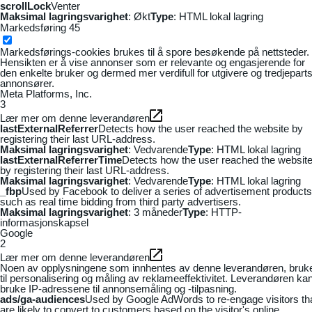
scrollLock
Venter
Maksimal lagringsvarighet
: Økt
Type
: HTML lokal lagring
Markedsføring
45
Markedsførings-cookies brukes til å spore besøkende på nettsteder.
Hensikten er å vise annonser som er relevante og engasjerende for
den enkelte bruker og dermed mer verdifull for utgivere og tredjepart
annonsører.
Meta Platforms, Inc.
3
Lær mer om denne leverandøren
lastExternalReferrer
Detects how the user reached the website by
registering their last URL-address.
Maksimal lagringsvarighet
: Vedvarende
Type
: HTML lokal lagring
lastExternalReferrerTime
Detects how the user reached the websit
by registering their last URL-address.
Maksimal lagringsvarighet
: Vedvarende
Type
: HTML lokal lagring
_fbp
Used by Facebook to deliver a series of advertisement products
such as real time bidding from third party advertisers.
Maksimal lagringsvarighet
: 3 måneder
Type
: HTTP-
informasjonskapsel
Google
2
Lær mer om denne leverandøren
Noen av opplysningene som innhentes av denne leverandøren, bruk
til personalisering og måling av reklameeffektivitet. Leverandøren ka
bruke IP-adressene til annonsemåling og -tilpasning.
ads/ga-audiences
Used by Google AdWords to re-engage visitors th
are likely to convert to customers based on the visitor's online