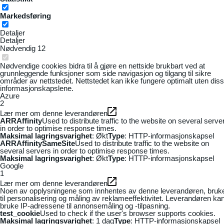
Markedsføring
Detaljer
Detaljer
Nødvendig
12
Nødvendige cookies bidra til å gjøre en nettside brukbart ved at
grunnleggende funksjoner som side navigasjon og tilgang til sikre
områder av nettstedet. Nettstedet kan ikke fungere optimalt uten dis
informasjonskapslene.
Azure
2
Lær mer om denne leverandøren
ARRAffinity
Used to distribute traffic to the website on several serve
in order to optimise response times.
Maksimal lagringsvarighet
: Økt
Type
: HTTP-informasjonskapsel
ARRAffinitySameSite
Used to distribute traffic to the website on
several servers in order to optimise response times.
Maksimal lagringsvarighet
: Økt
Type
: HTTP-informasjonskapsel
Google
1
Lær mer om denne leverandøren
Noen av opplysningene som innhentes av denne leverandøren, bruk
til personalisering og måling av reklameeffektivitet. Leverandøren ka
bruke IP-adressene til annonsemåling og -tilpasning.
test_cookie
Used to check if the user's browser supports cookies.
Maksimal lagringsvarighet
: 1 dag
Type
: HTTP-informasjonskapsel