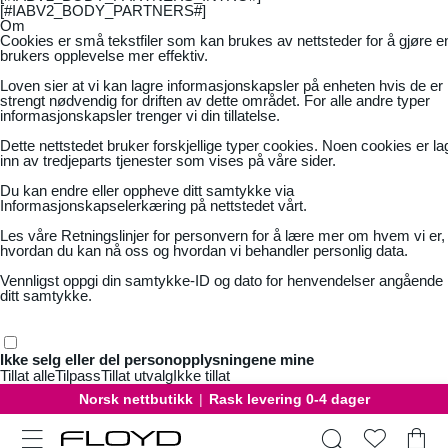
[#IABV2_BODY_PARTNERS#]
Om
Cookies er små tekstfiler som kan brukes av nettsteder for å gjøre e
brukers opplevelse mer effektiv.
Loven sier at vi kan lagre informasjonskapsler på enheten hvis de er
strengt nødvendig for driften av dette området. For alle andre typer
informasjonskapsler trenger vi din tillatelse.
Dette nettstedet bruker forskjellige typer cookies. Noen cookies er la
inn av tredjeparts tjenester som vises på våre sider.
Du kan endre eller oppheve ditt samtykke via
Informasjonskapselerkæring på nettstedet vårt.
Les våre
Retningslinjer for personvern
for å lære mer om hvem vi er,
hvordan du kan nå oss og hvordan vi behandler personlig data.
Vennligst oppgi din samtykke-ID og dato for henvendelser angående
ditt samtykke.
Ikke selg eller del personopplysningene mine
Tillat alle
Tilpass
Tillat utvalg
Ikke tillat
Gratis bytte
|
30 dager åpent kjøp