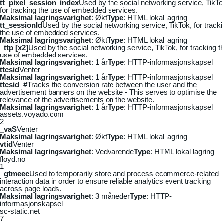
tt_pixel_session_index
Used by the social networking service, TikTo
for tracking the use of embedded services.
Maksimal lagringsvarighet
: Økt
Type
: HTML lokal lagring
tt_sessionId
Used by the social networking service, TikTok, for track
the use of embedded services.
Maksimal lagringsvarighet
: Økt
Type
: HTML lokal lagring
_ttp [x2]
Used by the social networking service, TikTok, for tracking t
use of embedded services.
Maksimal lagringsvarighet
: 1 år
Type
: HTTP-informasjonskapsel
ttcsid
Venter
Maksimal lagringsvarighet
: 1 år
Type
: HTTP-informasjonskapsel
ttcsid_#
Tracks the conversion rate between the user and the
advertisement banners on the website - This serves to optimise the
relevance of the advertisements on the website.
Maksimal lagringsvarighet
: 1 år
Type
: HTTP-informasjonskapsel
assets.voyado.com
2
_vaS
Venter
Maksimal lagringsvarighet
: Økt
Type
: HTML lokal lagring
vtid
Venter
Maksimal lagringsvarighet
: Vedvarende
Type
: HTML lokal lagring
floyd.no
1
_gtmeec
Used to temporarily store and process ecommerce-related
interaction data in order to ensure reliable analytics event tracking
across page loads.
Maksimal lagringsvarighet
: 3 måneder
Type
: HTTP-
informasjonskapsel
sc-static.net
7