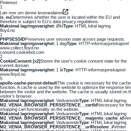
Pinterest
1
Lær mer om denne leverandøren
is_eu
Determines whether the user is located within the EU and
therefore is subject to EU's data privacy regulations.
Maksimal lagringsvarighet
: Økt
Type
: HTML lokal lagring
floyd.no
1
PHPSESSID
Preserves user session state across page requests.
Maksimal lagringsvarighet
: 1 dag
Type
: HTTP-informasjonskapsel
www.collect.floyd.no
consent.cookiebot.com
2
CookieConsent [x2]
Stores the user's cookie consent state for the
current domain
Maksimal lagringsvarighet
: 1 år
Type
: HTTP-informasjonskapsel
www.floyd.no
5
apollo-cache-persist-default
This cookie is necessary for the cache
function. A cache is used by the website to optimize the response ti
between the visitor and the website. The cache is usually stored on t
visitor’s browser.
Maksimal lagringsvarighet
: Vedvarende
Type
: HTML lokal lagring
M2_VENIA_BROWSER_PERSISTENCE__cartId
Necessary for th
shopping cart functionality on the website.
Maksimal lagringsvarighet
: Vedvarende
Type
: HTML lokal lagring
M2_VENIA_BROWSER_PERSISTENCE__magento_cache_id
Ven
Maksimal lagringsvarighet
: Vedvarende
Type
: HTML lokal lagring
M2_VENIA_BROWSER_PERSISTENCE__urlResolver_#
Venter