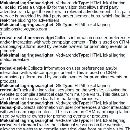
Maksimal lagringsvarighet
: Vedvarende
Type
: HTML lokal lagring
u_scsid_r
Sets a unique ID for the visitor, that allows third party
advertisers to target the visitor with relevant advertisement. This pair
service is provided by third party advertisement hubs, which facilitat
real-time bidding for advertisers.
Maksimal lagringsvarighet
: Økt
Type
: HTML lokal lagring
static.onsite.voyado.com
1
redeal-dealid-cornerwidget
Collects information on user preference
and/or interaction with web-campaign content - This is used on CRM
campaign-platform used by website owners for promoting events or
products.
Maksimal lagringsvarighet
: Vedvarende
Type
: HTML lokal lagring
static.redeal.se
6
redeal-deal-id
Collects information on user preferences and/or
interaction with web-campaign content - This is used on CRM-
campaign-platform used by website owners for promoting events or
products.
Maksimal lagringsvarighet
: Økt
Type
: HTML lokal lagring
redeal-id
Tracks the individual sessions on the website, allowing the
website to compile statistical data from multiple visits. This data can
also be used to create leads for marketing purposes.
Maksimal lagringsvarighet
: Vedvarende
Type
: HTML lokal lagring
redeal-pid
Collects information on user preferences and/or interactio
with web-campaign content - This is used on CRM-campaign-platfo
used by website owners for promoting events or products.
Maksimal lagringsvarighet
: Vedvarende
Type
: HTML lokal lagring
redeal-sel-domain
Tracks the individual sessions on the website,
allowing the website to compile statistical data from multiple visits. Th