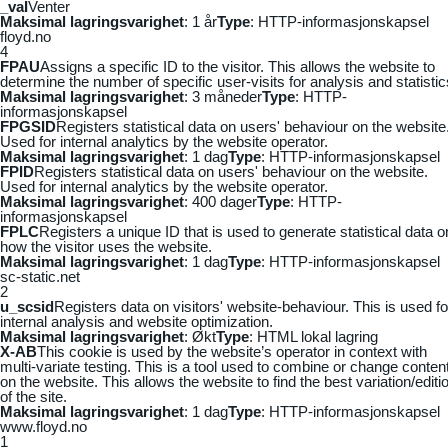
_vaI
Venter
Maksimal lagringsvarighet
: 1 år
Type
: HTTP-informasjonskapsel
floyd.no
4
FPAU
Assigns a specific ID to the visitor. This allows the website to
determine the number of specific user-visits for analysis and statistic
Maksimal lagringsvarighet
: 3 måneder
Type
: HTTP-
informasjonskapsel
FPGSID
Registers statistical data on users' behaviour on the website
Used for internal analytics by the website operator.
Maksimal lagringsvarighet
: 1 dag
Type
: HTTP-informasjonskapsel
FPID
Registers statistical data on users' behaviour on the website.
Used for internal analytics by the website operator.
Maksimal lagringsvarighet
: 400 dager
Type
: HTTP-
informasjonskapsel
FPLC
Registers a unique ID that is used to generate statistical data o
how the visitor uses the website.
Maksimal lagringsvarighet
: 1 dag
Type
: HTTP-informasjonskapsel
sc-static.net
2
u_scsid
Registers data on visitors' website-behaviour. This is used fo
internal analysis and website optimization.
Maksimal lagringsvarighet
: Økt
Type
: HTML lokal lagring
X-AB
This cookie is used by the website’s operator in context with
multi-variate testing. This is a tool used to combine or change conten
on the website. This allows the website to find the best variation/editi
of the site.
Maksimal lagringsvarighet
: 1 dag
Type
: HTTP-informasjonskapsel
www.floyd.no
1