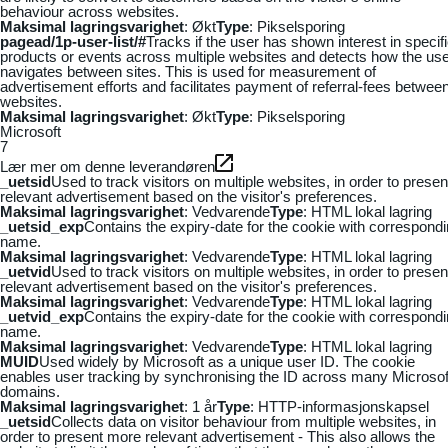
behaviour across websites.
Maksimal lagringsvarighet
: Økt
Type
: Pikselsporing
pagead/1p-user-list/#
Tracks if the user has shown interest in specif
products or events across multiple websites and detects how the us
navigates between sites. This is used for measurement of
advertisement efforts and facilitates payment of referral-fees betwee
websites.
Maksimal lagringsvarighet
: Økt
Type
: Pikselsporing
Microsoft
7
Lær mer om denne leverandøren
_uetsid
Used to track visitors on multiple websites, in order to presen
relevant advertisement based on the visitor's preferences.
Maksimal lagringsvarighet
: Vedvarende
Type
: HTML lokal lagring
_uetsid_exp
Contains the expiry-date for the cookie with correspond
name.
Maksimal lagringsvarighet
: Vedvarende
Type
: HTML lokal lagring
_uetvid
Used to track visitors on multiple websites, in order to presen
relevant advertisement based on the visitor's preferences.
Maksimal lagringsvarighet
: Vedvarende
Type
: HTML lokal lagring
_uetvid_exp
Contains the expiry-date for the cookie with correspond
name.
Maksimal lagringsvarighet
: Vedvarende
Type
: HTML lokal lagring
MUID
Used widely by Microsoft as a unique user ID. The cookie
enables user tracking by synchronising the ID across many Microsof
domains.
Maksimal lagringsvarighet
: 1 år
Type
: HTTP-informasjonskapsel
_uetsid
Collects data on visitor behaviour from multiple websites, in
order to present more relevant advertisement - This also allows the