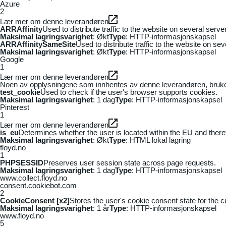
Azure
2
Lær mer om denne leverandøren
ARRAffinity
Used to distribute traffic to the website on several serv
Maksimal lagringsvarighet
: Økt
Type
: HTTP-informasjonskapsel
ARRAffinitySameSite
Used to distribute traffic to the website on se
Maksimal lagringsvarighet
: Økt
Type
: HTTP-informasjonskapsel
Google
1
Lær mer om denne leverandøren
Noen av opplysningene som innhentes av denne leverandøren, brukes t
test_cookie
Used to check if the user's browser supports cookies.
Maksimal lagringsvarighet
: 1 dag
Type
: HTTP-informasjonskapsel
Pinterest
1
Lær mer om denne leverandøren
is_eu
Determines whether the user is located within the EU and theref
Maksimal lagringsvarighet
: Økt
Type
: HTML lokal lagring
floyd.no
1
PHPSESSID
Preserves user session state across page requests.
Maksimal lagringsvarighet
: 1 dag
Type
: HTTP-informasjonskapsel
www.collect.floyd.no
consent.cookiebot.com
2
CookieConsent [x2]
Stores the user's cookie consent state for the 
Maksimal lagringsvarighet
: 1 år
Type
: HTTP-informasjonskapsel
www.floyd.no
5