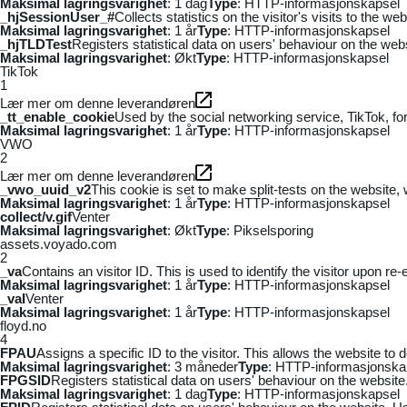
Maksimal lagringsvarighet
: 1 dag
Type
: HTTP-informasjonskapsel
_hjSessionUser_#
Collects statistics on the visitor's visits to the
Maksimal lagringsvarighet
: 1 år
Type
: HTTP-informasjonskapsel
_hjTLDTest
Registers statistical data on users' behaviour on the webs
Maksimal lagringsvarighet
: Økt
Type
: HTTP-informasjonskapsel
TikTok
1
Lær mer om denne leverandøren
_tt_enable_cookie
Used by the social networking service, TikTok, fo
Maksimal lagringsvarighet
: 1 år
Type
: HTTP-informasjonskapsel
VWO
2
Lær mer om denne leverandøren
_vwo_uuid_v2
This cookie is set to make split-tests on the website,
Maksimal lagringsvarighet
: 1 år
Type
: HTTP-informasjonskapsel
collect/v.gif
Venter
Maksimal lagringsvarighet
: Økt
Type
: Pikselsporing
assets.voyado.com
2
_va
Contains an visitor ID. This is used to identify the visitor upon re-
Maksimal lagringsvarighet
: 1 år
Type
: HTTP-informasjonskapsel
_vaI
Venter
Maksimal lagringsvarighet
: 1 år
Type
: HTTP-informasjonskapsel
floyd.no
4
FPAU
Assigns a specific ID to the visitor. This allows the website to 
Maksimal lagringsvarighet
: 3 måneder
Type
: HTTP-informasjonska
FPGSID
Registers statistical data on users' behaviour on the website.
Maksimal lagringsvarighet
: 1 dag
Type
: HTTP-informasjonskapsel