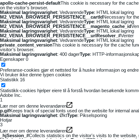
apollo-cache-persist-default
This cookie is necessary for the cache
on the visitor’s browser.
Maksimal lagringsvarighet
: Vedvarende
Type
: HTML lokal lagring
M2_VENIA_BROWSER_PERSISTENCE__cartId
Necessary for the 
Maksimal lagringsvarighet
: Vedvarende
Type
: HTML lokal lagring
M2_VENIA_BROWSER_PERSISTENCE__magento_cache_id
Ven
Maksimal lagringsvarighet
: Vedvarende
Type
: HTML lokal lagring
M2_VENIA_BROWSER_PERSISTENCE__urlResolver_#
Venter
Maksimal lagringsvarighet
: Vedvarende
Type
: HTML lokal lagring
private_content_version
This cookie is necessary for the cache fun
visitor’s browser.
Maksimal lagringsvarighet
: 400 dager
Type
: HTTP-informasjonskap
Egenskaper
0
Preferanse-cookies gjør et nettsted for å huske informasjon og endrer 
Vi bruker ikke denne typen cookies
Statistikk
16
Statistikk-cookies hjelper eiere til å forstå hvordan besøkende kom
Adobe Inc.
1
Lær mer om denne leverandøren
p.gif
Keeps track of special fonts used on the website for internal anal
Maksimal lagringsvarighet
: Økt
Type
: Pikselsporing
Hotjar
3
Lær mer om denne leverandøren
_hjSession_#
Collects statistics on the visitor's visits to the webs