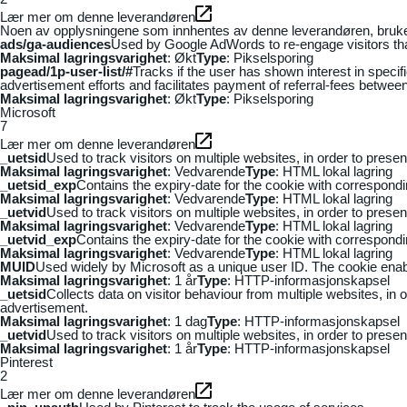
Lær mer om denne leverandøren
Noen av opplysningene som innhentes av denne leverandøren, brukes t
ads/ga-audiences
Used by Google AdWords to re-engage visitors that
Maksimal lagringsvarighet
: Økt
Type
: Pikselsporing
pagead/1p-user-list/#
Tracks if the user has shown interest in speci
advertisement efforts and facilitates payment of referral-fees betwee
Maksimal lagringsvarighet
: Økt
Type
: Pikselsporing
Microsoft
7
Lær mer om denne leverandøren
_uetsid
Used to track visitors on multiple websites, in order to prese
Maksimal lagringsvarighet
: Vedvarende
Type
: HTML lokal lagring
_uetsid_exp
Contains the expiry-date for the cookie with correspond
Maksimal lagringsvarighet
: Vedvarende
Type
: HTML lokal lagring
_uetvid
Used to track visitors on multiple websites, in order to prese
Maksimal lagringsvarighet
: Vedvarende
Type
: HTML lokal lagring
_uetvid_exp
Contains the expiry-date for the cookie with correspond
Maksimal lagringsvarighet
: Vedvarende
Type
: HTML lokal lagring
MUID
Used widely by Microsoft as a unique user ID. The cookie ena
Maksimal lagringsvarighet
: 1 år
Type
: HTTP-informasjonskapsel
_uetsid
Collects data on visitor behaviour from multiple websites, in
advertisement.
Maksimal lagringsvarighet
: 1 dag
Type
: HTTP-informasjonskapsel
_uetvid
Used to track visitors on multiple websites, in order to prese
Maksimal lagringsvarighet
: 1 år
Type
: HTTP-informasjonskapsel
Pinterest
2
Lær mer om denne leverandøren