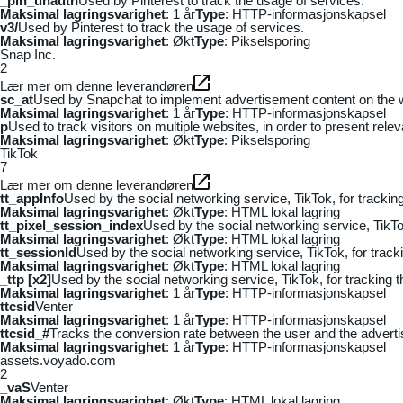
_pin_unauth
Used by Pinterest to track the usage of services.
Maksimal lagringsvarighet
: 1 år
Type
: HTTP-informasjonskapsel
v3/
Used by Pinterest to track the usage of services.
Maksimal lagringsvarighet
: Økt
Type
: Pikselsporing
Snap Inc.
2
Lær mer om denne leverandøren
sc_at
Used by Snapchat to implement advertisement content on the webs
Maksimal lagringsvarighet
: 1 år
Type
: HTTP-informasjonskapsel
p
Used to track visitors on multiple websites, in order to present rele
Maksimal lagringsvarighet
: Økt
Type
: Pikselsporing
TikTok
7
Lær mer om denne leverandøren
tt_appInfo
Used by the social networking service, TikTok, for tracki
Maksimal lagringsvarighet
: Økt
Type
: HTML lokal lagring
tt_pixel_session_index
Used by the social networking service, TikTo
Maksimal lagringsvarighet
: Økt
Type
: HTML lokal lagring
tt_sessionId
Used by the social networking service, TikTok, for trac
Maksimal lagringsvarighet
: Økt
Type
: HTML lokal lagring
_ttp [x2]
Used by the social networking service, TikTok, for tracking
Maksimal lagringsvarighet
: 1 år
Type
: HTTP-informasjonskapsel
ttcsid
Venter
Maksimal lagringsvarighet
: 1 år
Type
: HTTP-informasjonskapsel
ttcsid_#
Tracks the conversion rate between the user and the adverti
Maksimal lagringsvarighet
: 1 år
Type
: HTTP-informasjonskapsel
assets.voyado.com
2
_vaS
Venter
Maksimal lagringsvarighet
: Økt
Type
: HTML lokal lagring