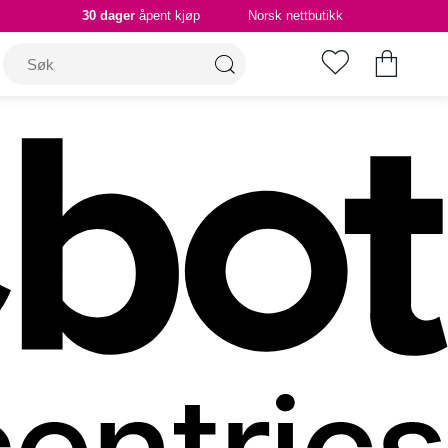
30 dager
åpent kjøp
Norsk nettbutikk