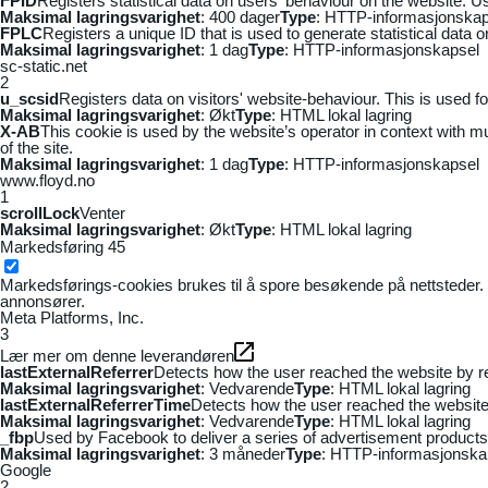
FPID
Registers statistical data on users' behaviour on the website. Us
Maksimal lagringsvarighet
: 400 dager
Type
: HTTP-informasjonskap
FPLC
Registers a unique ID that is used to generate statistical data 
Maksimal lagringsvarighet
: 1 dag
Type
: HTTP-informasjonskapsel
sc-static.net
2
u_scsid
Registers data on visitors' website-behaviour. This is used fo
Maksimal lagringsvarighet
: Økt
Type
: HTML lokal lagring
X-AB
This cookie is used by the website’s operator in context with mul
of the site.
Maksimal lagringsvarighet
: 1 dag
Type
: HTTP-informasjonskapsel
www.floyd.no
1
scrollLock
Venter
Maksimal lagringsvarighet
: Økt
Type
: HTML lokal lagring
Markedsføring
45
Markedsførings-cookies brukes til å spore besøkende på nettsteder. 
annonsører.
Meta Platforms, Inc.
3
Lær mer om denne leverandøren
lastExternalReferrer
Detects how the user reached the website by re
Maksimal lagringsvarighet
: Vedvarende
Type
: HTML lokal lagring
lastExternalReferrerTime
Detects how the user reached the website 
Maksimal lagringsvarighet
: Vedvarende
Type
: HTML lokal lagring
_fbp
Used by Facebook to deliver a series of advertisement products s
Maksimal lagringsvarighet
: 3 måneder
Type
: HTTP-informasjonska
Google
2