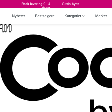
Rask levering
0 - 4
Gratis
bytte
dager
Nyheter
Bestselgere
Kategorier
Merker