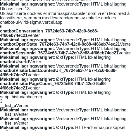
Maksimal lagringsvarighet
: Vedvarende
Type
: HTML lokal lagring
Uklassifisert
13
Uklassifiserte cookies er informasjonskapsler som vi er i ferd med å
klassifisere, sammen med leverandørene av enkelte cookies.
chatbot-ui-virid-sigma.vercel.app
6
chatbotConversation_76724e63-74b7-42c0-8c88-
4f66eb74ec21
Venter
Maksimal lagringsvarighet
: Vedvarende
Type
: HTML lokal lagring
chatbotOpenState_76724e63-74b7-42c0-8c88-4f66eb74ec21
Vente
Maksimal lagringsvarighet
: Vedvarende
Type
: HTML lokal lagring
chatbotSessionId_76724e63-74b7-42c0-8c88-4f66eb74ec21
Venter
Maksimal lagringsvarighet
: Økt
Type
: HTML lokal lagring
chatbotUserId
Venter
Maksimal lagringsvarighet
: Vedvarende
Type
: HTML lokal lagring
chatbotVisitorLastCountedUrl_76724e63-74b7-42c0-8c88-
4f66eb74ec21
Venter
Maksimal lagringsvarighet
: Økt
Type
: HTML lokal lagring
chatbotVisitorPageCount_76724e63-74b7-42c0-8c88-
4f66eb74ec21
Venter
Maksimal lagringsvarighet
: Økt
Type
: HTML lokal lagring
script.historianhq.com
3
__hst_p
Venter
Maksimal lagringsvarighet
: Vedvarende
Type
: HTML lokal lagring
__hst_s
Venter
Maksimal lagringsvarighet
: Vedvarende
Type
: HTML lokal lagring
__hst_s
Venter
Maksimal lagringsvarighet
: Økt
Type
: HTTP-informasjonskapsel