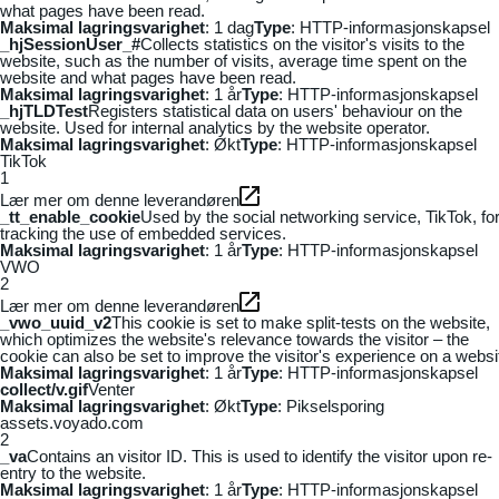
what pages have been read.
Maksimal lagringsvarighet
: 1 dag
Type
: HTTP-informasjonskapsel
_hjSessionUser_#
Collects statistics on the visitor's visits to the
website, such as the number of visits, average time spent on the
website and what pages have been read.
Maksimal lagringsvarighet
: 1 år
Type
: HTTP-informasjonskapsel
_hjTLDTest
Registers statistical data on users' behaviour on the
website. Used for internal analytics by the website operator.
Maksimal lagringsvarighet
: Økt
Type
: HTTP-informasjonskapsel
TikTok
1
Lær mer om denne leverandøren
_tt_enable_cookie
Used by the social networking service, TikTok, fo
tracking the use of embedded services.
Maksimal lagringsvarighet
: 1 år
Type
: HTTP-informasjonskapsel
VWO
2
Lær mer om denne leverandøren
_vwo_uuid_v2
This cookie is set to make split-tests on the website,
which optimizes the website's relevance towards the visitor – the
cookie can also be set to improve the visitor's experience on a websi
Maksimal lagringsvarighet
: 1 år
Type
: HTTP-informasjonskapsel
collect/v.gif
Venter
Maksimal lagringsvarighet
: Økt
Type
: Pikselsporing
assets.voyado.com
2
_va
Contains an visitor ID. This is used to identify the visitor upon re-
entry to the website.
Maksimal lagringsvarighet
: 1 år
Type
: HTTP-informasjonskapsel