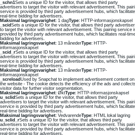
_schn1
Sets a unique ID for the visitor, that allows third party
advertisers to target the visitor with relevant advertisement. This pair
service is provided by third party advertisement hubs, which facilitat
real-time bidding for advertisers.
Maksimal lagringsvarighet
: 1 dag
Type
: HTTP-informasjonskapsel
_scid
Sets a unique ID for the visitor, that allows third party advertise
to target the visitor with relevant advertisement. This pairing service i
provided by third party advertisement hubs, which facilitates real-tim
bidding for advertisers.
Maksimal lagringsvarighet
: 13 måneder
Type
: HTTP-
informasjonskapsel
_scid_r
Sets a unique ID for the visitor, that allows third party
advertisers to target the visitor with relevant advertisement. This pair
service is provided by third party advertisement hubs, which facilitat
real-time bidding for advertisers.
Maksimal lagringsvarighet
: 13 måneder
Type
: HTTP-
informasjonskapsel
_screload
Used by Snapchat to implement advertisement content on
the website - The cookie detects the efficiency of the ads and collect
visitor data for further visitor segmentation.
Maksimal lagringsvarighet
: Økt
Type
: HTTP-informasjonskapsel
u_sclid
Sets a unique ID for the visitor, that allows third party
advertisers to target the visitor with relevant advertisement. This pair
service is provided by third party advertisement hubs, which facilitat
real-time bidding for advertisers.
Maksimal lagringsvarighet
: Vedvarende
Type
: HTML lokal lagring
u_sclid_r
Sets a unique ID for the visitor, that allows third party
advertisers to target the visitor with relevant advertisement. This pair
service is provided by third party advertisement hubs, which facilitat
real-time bidding for advertisers.