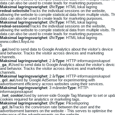
data can also be used to create leads for marketing purposes.
Maksimal lagringsvarighet
: Økt
Type
: HTML lokal lagring
redeal-selectsite
Tracks the individual sessions on the website,
allowing the website to compile statistical data from multiple visits. Th
data can also be used to create leads for marketing purposes.
Maksimal lagringsvarighet
: Økt
Type
: HTML lokal lagring
redeal-sessionid
Tracks the individual sessions on the website,
allowing the website to compile statistical data from multiple visits. Th
data can also be used to create leads for marketing purposes.
Maksimal lagringsvarighet
: Økt
Type
: HTML lokal lagring
www.collect.floyd.no
5
_ga
Used to send data to Google Analytics about the visitor's device
and behavior. Tracks the visitor across devices and marketing
channels.
Maksimal lagringsvarighet
: 2 år
Type
: HTTP-informasjonskapsel
_ga_#
Used to send data to Google Analytics about the visitor's devi
and behavior. Tracks the visitor across devices and marketing
channels.
Maksimal lagringsvarighet
: 2 år
Type
: HTTP-informasjonskapsel
_gcl_au
Used by Google AdSense for experimenting with
advertisement efficiency across websites using their services.
Maksimal lagringsvarighet
: 3 måneder
Type
: HTTP-
informasjonskapsel
_/set_cookie
Used by server-side Google Tag Manager to set or upd
cookies required for analytics or marketing tags.
Maksimal lagringsvarighet
: Økt
Type
: Pikselsporing
_gcl_ls
Tracks the conversion rate between the user and the
advertisement banners on the website - This serves to optimise the
relevance of the advertisements on the website.