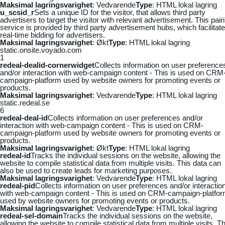
Maksimal lagringsvarighet
: Vedvarende
Type
: HTML lokal lagring
u_scsid_r
Sets a unique ID for the visitor, that allows third party
advertisers to target the visitor with relevant advertisement. This pair
service is provided by third party advertisement hubs, which facilitat
real-time bidding for advertisers.
Maksimal lagringsvarighet
: Økt
Type
: HTML lokal lagring
static.onsite.voyado.com
1
redeal-dealid-cornerwidget
Collects information on user preference
and/or interaction with web-campaign content - This is used on CRM
campaign-platform used by website owners for promoting events or
products.
Maksimal lagringsvarighet
: Vedvarende
Type
: HTML lokal lagring
static.redeal.se
6
redeal-deal-id
Collects information on user preferences and/or
interaction with web-campaign content - This is used on CRM-
campaign-platform used by website owners for promoting events or
products.
Maksimal lagringsvarighet
: Økt
Type
: HTML lokal lagring
redeal-id
Tracks the individual sessions on the website, allowing the
website to compile statistical data from multiple visits. This data can
also be used to create leads for marketing purposes.
Maksimal lagringsvarighet
: Vedvarende
Type
: HTML lokal lagring
redeal-pid
Collects information on user preferences and/or interactio
with web-campaign content - This is used on CRM-campaign-platfo
used by website owners for promoting events or products.
Maksimal lagringsvarighet
: Vedvarende
Type
: HTML lokal lagring
redeal-sel-domain
Tracks the individual sessions on the website,
allowing the website to compile statistical data from multiple visits. Th