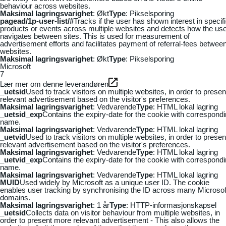
behaviour across websites.
Maksimal lagringsvarighet
: Økt
Type
: Pikselsporing
pagead/1p-user-list/#
Tracks if the user has shown interest in specif
products or events across multiple websites and detects how the us
navigates between sites. This is used for measurement of
advertisement efforts and facilitates payment of referral-fees betwee
websites.
Maksimal lagringsvarighet
: Økt
Type
: Pikselsporing
Microsoft
7
Lær mer om denne leverandøren
_uetsid
Used to track visitors on multiple websites, in order to presen
relevant advertisement based on the visitor's preferences.
Maksimal lagringsvarighet
: Vedvarende
Type
: HTML lokal lagring
_uetsid_exp
Contains the expiry-date for the cookie with correspond
name.
Maksimal lagringsvarighet
: Vedvarende
Type
: HTML lokal lagring
_uetvid
Used to track visitors on multiple websites, in order to presen
relevant advertisement based on the visitor's preferences.
Maksimal lagringsvarighet
: Vedvarende
Type
: HTML lokal lagring
_uetvid_exp
Contains the expiry-date for the cookie with correspond
name.
Maksimal lagringsvarighet
: Vedvarende
Type
: HTML lokal lagring
MUID
Used widely by Microsoft as a unique user ID. The cookie
enables user tracking by synchronising the ID across many Microsof
domains.
Maksimal lagringsvarighet
: 1 år
Type
: HTTP-informasjonskapsel
_uetsid
Collects data on visitor behaviour from multiple websites, in
order to present more relevant advertisement - This also allows the