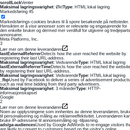
scrollLock
Venter
Maksimal lagringsvarighet
: Økt
Type
: HTML lokal lagring
Markedsføring
45
Markedsførings-cookies brukes til å spore besøkende på nettsteder.
Hensikten er å vise annonser som er relevante og engasjerende for
den enkelte bruker og dermed mer verdifull for utgivere og tredjepart
annonsører.
Meta Platforms, Inc.
3
Lær mer om denne leverandøren
lastExternalReferrer
Detects how the user reached the website by
registering their last URL-address.
Maksimal lagringsvarighet
: Vedvarende
Type
: HTML lokal lagring
lastExternalReferrerTime
Detects how the user reached the websit
by registering their last URL-address.
Maksimal lagringsvarighet
: Vedvarende
Type
: HTML lokal lagring
_fbp
Used by Facebook to deliver a series of advertisement products
such as real time bidding from third party advertisers.
Maksimal lagringsvarighet
: 3 måneder
Type
: HTTP-
informasjonskapsel
Google
2
Lær mer om denne leverandøren
Noen av opplysningene som innhentes av denne leverandøren, bruk
til personalisering og måling av reklameeffektivitet. Leverandøren ka
bruke IP-adressene til annonsemåling og -tilpasning.
ads/ga-audiences
Used by Google AdWords to re-engage visitors th
are likely to convert to customers based on the visitor's online