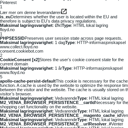
Pinterest
1
Lær mer om denne leverandøren
is_eu
Determines whether the user is located within the EU and
therefore is subject to EU's data privacy regulations.
Maksimal lagringsvarighet
: Økt
Type
: HTML lokal lagring
floyd.no
1
PHPSESSID
Preserves user session state across page requests.
Maksimal lagringsvarighet
: 1 dag
Type
: HTTP-informasjonskapsel
www.collect.floyd.no
consent.cookiebot.com
2
CookieConsent [x2]
Stores the user's cookie consent state for the
current domain
Maksimal lagringsvarighet
: 1 år
Type
: HTTP-informasjonskapsel
www.floyd.no
5
apollo-cache-persist-default
This cookie is necessary for the cache
function. A cache is used by the website to optimize the response ti
between the visitor and the website. The cache is usually stored on t
visitor’s browser.
Maksimal lagringsvarighet
: Vedvarende
Type
: HTML lokal lagring
M2_VENIA_BROWSER_PERSISTENCE__cartId
Necessary for th
shopping cart functionality on the website.
Maksimal lagringsvarighet
: Vedvarende
Type
: HTML lokal lagring
M2_VENIA_BROWSER_PERSISTENCE__magento_cache_id
Ven
Maksimal lagringsvarighet
: Vedvarende
Type
: HTML lokal lagring
M2_VENIA_BROWSER_PERSISTENCE__urlResolver_#
Venter