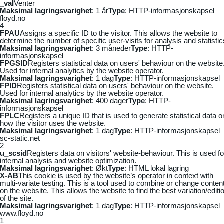
_vaI
Venter
Maksimal lagringsvarighet
: 1 år
Type
: HTTP-informasjonskapsel
floyd.no
4
FPAU
Assigns a specific ID to the visitor. This allows the website to
determine the number of specific user-visits for analysis and statistic
Maksimal lagringsvarighet
: 3 måneder
Type
: HTTP-
informasjonskapsel
FPGSID
Registers statistical data on users' behaviour on the website
Used for internal analytics by the website operator.
Maksimal lagringsvarighet
: 1 dag
Type
: HTTP-informasjonskapsel
FPID
Registers statistical data on users' behaviour on the website.
Used for internal analytics by the website operator.
Maksimal lagringsvarighet
: 400 dager
Type
: HTTP-
informasjonskapsel
FPLC
Registers a unique ID that is used to generate statistical data o
how the visitor uses the website.
Maksimal lagringsvarighet
: 1 dag
Type
: HTTP-informasjonskapsel
sc-static.net
2
u_scsid
Registers data on visitors' website-behaviour. This is used fo
internal analysis and website optimization.
Maksimal lagringsvarighet
: Økt
Type
: HTML lokal lagring
X-AB
This cookie is used by the website’s operator in context with
multi-variate testing. This is a tool used to combine or change conten
on the website. This allows the website to find the best variation/editi
of the site.
Maksimal lagringsvarighet
: 1 dag
Type
: HTTP-informasjonskapsel
www.floyd.no
1