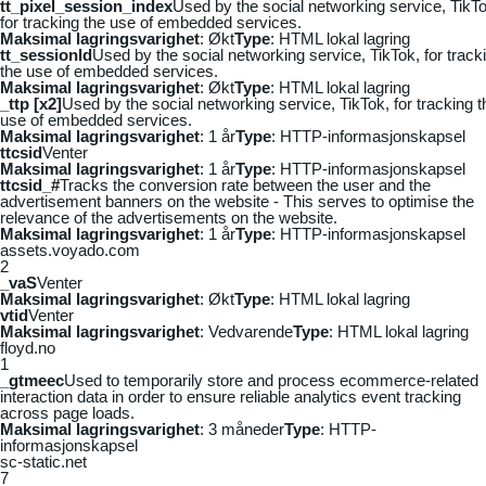
tt_pixel_session_index
Used by the social networking service, TikTo
for tracking the use of embedded services.
Maksimal lagringsvarighet
: Økt
Type
: HTML lokal lagring
tt_sessionId
Used by the social networking service, TikTok, for track
the use of embedded services.
Maksimal lagringsvarighet
: Økt
Type
: HTML lokal lagring
_ttp [x2]
Used by the social networking service, TikTok, for tracking t
use of embedded services.
Maksimal lagringsvarighet
: 1 år
Type
: HTTP-informasjonskapsel
ttcsid
Venter
Maksimal lagringsvarighet
: 1 år
Type
: HTTP-informasjonskapsel
ttcsid_#
Tracks the conversion rate between the user and the
advertisement banners on the website - This serves to optimise the
relevance of the advertisements on the website.
Maksimal lagringsvarighet
: 1 år
Type
: HTTP-informasjonskapsel
assets.voyado.com
2
_vaS
Venter
Maksimal lagringsvarighet
: Økt
Type
: HTML lokal lagring
vtid
Venter
Maksimal lagringsvarighet
: Vedvarende
Type
: HTML lokal lagring
floyd.no
1
_gtmeec
Used to temporarily store and process ecommerce-related
interaction data in order to ensure reliable analytics event tracking
across page loads.
Maksimal lagringsvarighet
: 3 måneder
Type
: HTTP-
informasjonskapsel
sc-static.net
7