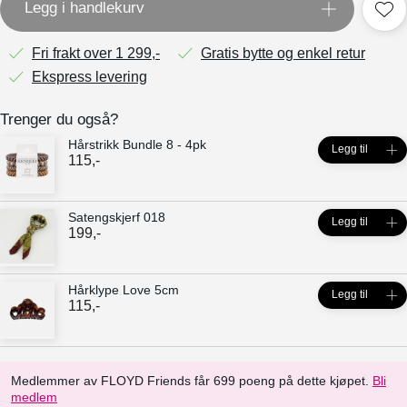
Legg i handlekurv
Fri frakt over 1 299,-
Gratis bytte og enkel retur
Ekspress levering
Trenger du også?
Hårstrikk Bundle 8 - 4pk
Legg til
115
,-
Satengskjerf 018
Legg til
199
,-
Hårklype Love 5cm
Legg til
115
,-
Medlemmer av FLOYD Friends får 699 poeng på dette kjøpet.
Bli
medlem