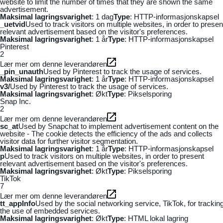
website to limit the number of times that they are shown the same
advertisement.
Maksimal lagringsvarighet
: 1 dag
Type
: HTTP-informasjonskapsel
_uetvid
Used to track visitors on multiple websites, in order to presen
relevant advertisement based on the visitor's preferences.
Maksimal lagringsvarighet
: 1 år
Type
: HTTP-informasjonskapsel
Pinterest
2
Lær mer om denne leverandøren
_pin_unauth
Used by Pinterest to track the usage of services.
Maksimal lagringsvarighet
: 1 år
Type
: HTTP-informasjonskapsel
v3/
Used by Pinterest to track the usage of services.
Maksimal lagringsvarighet
: Økt
Type
: Pikselsporing
Snap Inc.
2
Lær mer om denne leverandøren
sc_at
Used by Snapchat to implement advertisement content on the
website - The cookie detects the efficiency of the ads and collects
visitor data for further visitor segmentation.
Maksimal lagringsvarighet
: 1 år
Type
: HTTP-informasjonskapsel
p
Used to track visitors on multiple websites, in order to present
relevant advertisement based on the visitor's preferences.
Maksimal lagringsvarighet
: Økt
Type
: Pikselsporing
TikTok
7
Lær mer om denne leverandøren
tt_appInfo
Used by the social networking service, TikTok, for trackin
the use of embedded services.
Maksimal lagringsvarighet
: Økt
Type
: HTML lokal lagring