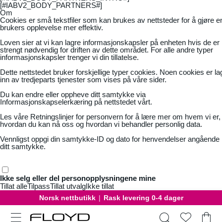
[#IABV2_BODY_PARTNERS#]
Om
Cookies er små tekstfiler som kan brukes av nettsteder for å gjøre e
brukers opplevelse mer effektiv.
Loven sier at vi kan lagre informasjonskapsler på enheten hvis de er
strengt nødvendig for driften av dette området. For alle andre typer
informasjonskapsler trenger vi din tillatelse.
Dette nettstedet bruker forskjellige typer cookies. Noen cookies er la
inn av tredjeparts tjenester som vises på våre sider.
Du kan endre eller oppheve ditt samtykke via
Informasjonskapselerkæring på nettstedet vårt.
Les våre
Retningslinjer for personvern
for å lære mer om hvem vi er,
hvordan du kan nå oss og hvordan vi behandler personlig data.
Vennligst oppgi din samtykke-ID og dato for henvendelser angående
ditt samtykke.
Ikke selg eller del personopplysningene mine
Tillat alle
Tilpass
Tillat utvalg
Ikke tillat
Norsk nettbutikk
|
Rask levering 0-4 dager