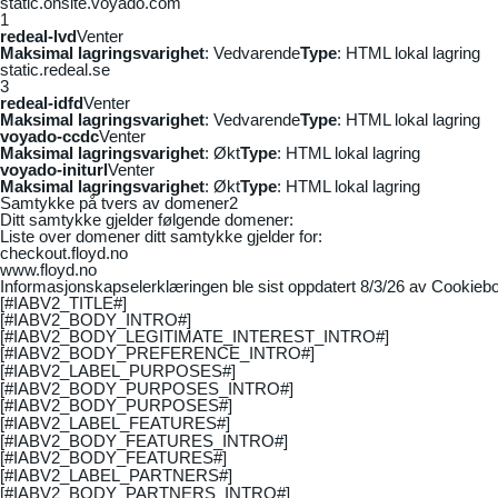
static.onsite.voyado.com
1
redeal-lvd
Venter
Maksimal lagringsvarighet
: Vedvarende
Type
: HTML lokal lagring
static.redeal.se
3
redeal-idfd
Venter
Maksimal lagringsvarighet
: Vedvarende
Type
: HTML lokal lagring
voyado-ccdc
Venter
Maksimal lagringsvarighet
: Økt
Type
: HTML lokal lagring
voyado-initurl
Venter
Maksimal lagringsvarighet
: Økt
Type
: HTML lokal lagring
Samtykke på tvers av domener
2
Ditt samtykke gjelder følgende domener:
Liste over domener ditt samtykke gjelder for:
checkout.floyd.no
www.floyd.no
Informasjonskapselerklæringen ble sist oppdatert 8/3/26 av
Cookiebo
[#IABV2_TITLE#]
[#IABV2_BODY_INTRO#]
[#IABV2_BODY_LEGITIMATE_INTEREST_INTRO#]
[#IABV2_BODY_PREFERENCE_INTRO#]
[#IABV2_LABEL_PURPOSES#]
[#IABV2_BODY_PURPOSES_INTRO#]
[#IABV2_BODY_PURPOSES#]
[#IABV2_LABEL_FEATURES#]
[#IABV2_BODY_FEATURES_INTRO#]
[#IABV2_BODY_FEATURES#]
[#IABV2_LABEL_PARTNERS#]
[#IABV2_BODY_PARTNERS_INTRO#]