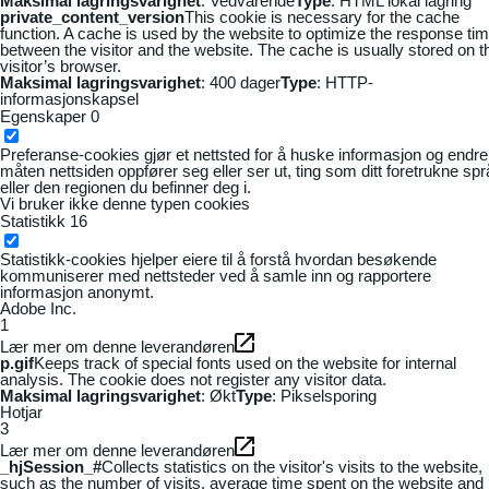
Maksimal lagringsvarighet
: Vedvarende
Type
: HTML lokal lagring
private_content_version
This cookie is necessary for the cache
function. A cache is used by the website to optimize the response ti
between the visitor and the website. The cache is usually stored on t
visitor’s browser.
Maksimal lagringsvarighet
: 400 dager
Type
: HTTP-
informasjonskapsel
Egenskaper
0
Preferanse-cookies gjør et nettsted for å huske informasjon og endre
måten nettsiden oppfører seg eller ser ut, ting som ditt foretrukne sp
eller den regionen du befinner deg i.
Vi bruker ikke denne typen cookies
Statistikk
16
Statistikk-cookies hjelper eiere til å forstå hvordan besøkende
kommuniserer med nettsteder ved å samle inn og rapportere
informasjon anonymt.
Adobe Inc.
1
Lær mer om denne leverandøren
p.gif
Keeps track of special fonts used on the website for internal
analysis. The cookie does not register any visitor data.
Maksimal lagringsvarighet
: Økt
Type
: Pikselsporing
Hotjar
3
Lær mer om denne leverandøren
_hjSession_#
Collects statistics on the visitor's visits to the website,
such as the number of visits, average time spent on the website and