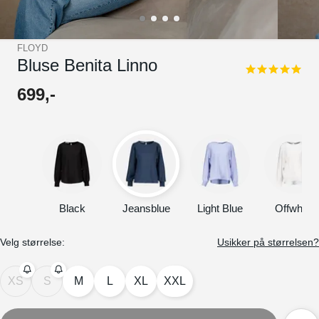
FLOYD
Bluse Benita Linno
5.0
star
699
,-
rating
Black
Jeansblue
Light Blue
Offwhite
Velg størrelse:
Usikker på størrelsen?
XS
S
M
L
XL
XXL