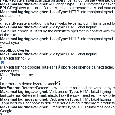
FPID
Registers statistical data on users' behaviour on the website. Us
Maksimal lagringsvarighet
: 400 dager
Type
: HTTP-informasjonskap
FPLC
Registers a unique ID that is used to generate statistical data 
Maksimal lagringsvarighet
: 1 dag
Type
: HTTP-informasjonskapsel
sc-static.net
2
u_scsid
Registers data on visitors' website-behaviour. This is used fo
Maksimal lagringsvarighet
: Økt
Type
: HTML lokal lagring
X-AB
This cookie is used by the website’s operator in context with mul
of the site.
Maksimal lagringsvarighet
: 1 dag
Type
: HTTP-informasjonskapsel
www.floyd.no
1
scrollLock
Venter
Maksimal lagringsvarighet
: Økt
Type
: HTML lokal lagring
Markedsføring
45
Markedsførings-cookies brukes til å spore besøkende på nettsteder. 
annonsører.
Meta Platforms, Inc.
3
Lær mer om denne leverandøren
lastExternalReferrer
Detects how the user reached the website by re
Maksimal lagringsvarighet
: Vedvarende
Type
: HTML lokal lagring
lastExternalReferrerTime
Detects how the user reached the website 
Maksimal lagringsvarighet
: Vedvarende
Type
: HTML lokal lagring
_fbp
Used by Facebook to deliver a series of advertisement products s
Maksimal lagringsvarighet
: 3 måneder
Type
: HTTP-informasjonska
Google
2