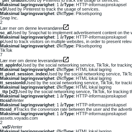
_pin_unauth
Used by Pinterest to track the usage of services.
Maksimal lagringsvarighet
: 1 år
Type
: HTTP-informasjonskapsel
v3/
Used by Pinterest to track the usage of services.
Maksimal lagringsvarighet
: Økt
Type
: Pikselsporing
Snap Inc.
2
Lær mer om denne leverandøren
sc_at
Used by Snapchat to implement advertisement content on the webs
Maksimal lagringsvarighet
: 1 år
Type
: HTTP-informasjonskapsel
p
Used to track visitors on multiple websites, in order to present rele
Maksimal lagringsvarighet
: Økt
Type
: Pikselsporing
TikTok
7
Lær mer om denne leverandøren
tt_appInfo
Used by the social networking service, TikTok, for tracki
Maksimal lagringsvarighet
: Økt
Type
: HTML lokal lagring
tt_pixel_session_index
Used by the social networking service, TikTo
Maksimal lagringsvarighet
: Økt
Type
: HTML lokal lagring
tt_sessionId
Used by the social networking service, TikTok, for trac
Maksimal lagringsvarighet
: Økt
Type
: HTML lokal lagring
_ttp [x2]
Used by the social networking service, TikTok, for tracking
Maksimal lagringsvarighet
: 1 år
Type
: HTTP-informasjonskapsel
ttcsid
Venter
Maksimal lagringsvarighet
: 1 år
Type
: HTTP-informasjonskapsel
ttcsid_#
Tracks the conversion rate between the user and the adverti
Maksimal lagringsvarighet
: 1 år
Type
: HTTP-informasjonskapsel
assets.voyado.com
2
_vaS
Venter
Maksimal lagringsvarighet
: Økt
Type
: HTML lokal lagring