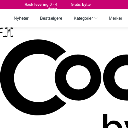
Rask levering
0 - 4
Gratis
bytte
dager
Nyheter
Bestselgere
Kategorier
Merker