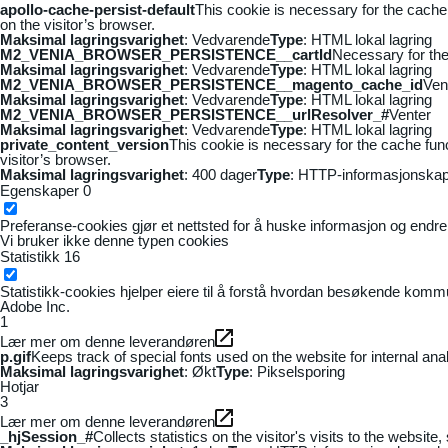
apollo-cache-persist-default
This cookie is necessary for the cache
on the visitor’s browser.
Maksimal lagringsvarighet
: Vedvarende
Type
: HTML lokal lagring
M2_VENIA_BROWSER_PERSISTENCE__cartId
Necessary for the 
Maksimal lagringsvarighet
: Vedvarende
Type
: HTML lokal lagring
M2_VENIA_BROWSER_PERSISTENCE__magento_cache_id
Ven
Maksimal lagringsvarighet
: Vedvarende
Type
: HTML lokal lagring
M2_VENIA_BROWSER_PERSISTENCE__urlResolver_#
Venter
Maksimal lagringsvarighet
: Vedvarende
Type
: HTML lokal lagring
private_content_version
This cookie is necessary for the cache fun
visitor’s browser.
Maksimal lagringsvarighet
: 400 dager
Type
: HTTP-informasjonskap
Egenskaper
0
Preferanse-cookies gjør et nettsted for å huske informasjon og endrer 
Vi bruker ikke denne typen cookies
Statistikk
16
Statistikk-cookies hjelper eiere til å forstå hvordan besøkende kom
Adobe Inc.
1
Lær mer om denne leverandøren
p.gif
Keeps track of special fonts used on the website for internal anal
Maksimal lagringsvarighet
: Økt
Type
: Pikselsporing
Hotjar
3
Lær mer om denne leverandøren
_hjSession_#
Collects statistics on the visitor's visits to the webs