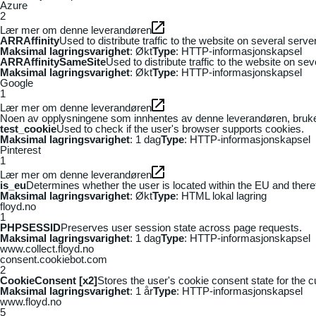
Azure
2
Lær mer om denne leverandøren
ARRAffinity
Used to distribute traffic to the website on several serv
Maksimal lagringsvarighet
: Økt
Type
: HTTP-informasjonskapsel
ARRAffinitySameSite
Used to distribute traffic to the website on se
Maksimal lagringsvarighet
: Økt
Type
: HTTP-informasjonskapsel
Google
1
Lær mer om denne leverandøren
Noen av opplysningene som innhentes av denne leverandøren, brukes t
test_cookie
Used to check if the user's browser supports cookies.
Maksimal lagringsvarighet
: 1 dag
Type
: HTTP-informasjonskapsel
Pinterest
1
Lær mer om denne leverandøren
is_eu
Determines whether the user is located within the EU and theref
Maksimal lagringsvarighet
: Økt
Type
: HTML lokal lagring
floyd.no
1
PHPSESSID
Preserves user session state across page requests.
Maksimal lagringsvarighet
: 1 dag
Type
: HTTP-informasjonskapsel
www.collect.floyd.no
consent.cookiebot.com
2
CookieConsent [x2]
Stores the user's cookie consent state for the 
Maksimal lagringsvarighet
: 1 år
Type
: HTTP-informasjonskapsel
www.floyd.no
5