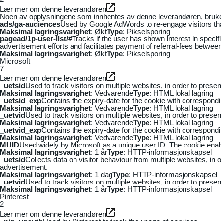
Lær mer om denne leverandøren
Noen av opplysningene som innhentes av denne leverandøren, brukes t
ads/ga-audiences
Used by Google AdWords to re-engage visitors that
Maksimal lagringsvarighet
: Økt
Type
: Pikselsporing
pagead/1p-user-list/#
Tracks if the user has shown interest in speci
advertisement efforts and facilitates payment of referral-fees betwee
Maksimal lagringsvarighet
: Økt
Type
: Pikselsporing
Microsoft
7
Lær mer om denne leverandøren
_uetsid
Used to track visitors on multiple websites, in order to prese
Maksimal lagringsvarighet
: Vedvarende
Type
: HTML lokal lagring
_uetsid_exp
Contains the expiry-date for the cookie with correspond
Maksimal lagringsvarighet
: Vedvarende
Type
: HTML lokal lagring
_uetvid
Used to track visitors on multiple websites, in order to prese
Maksimal lagringsvarighet
: Vedvarende
Type
: HTML lokal lagring
_uetvid_exp
Contains the expiry-date for the cookie with correspond
Maksimal lagringsvarighet
: Vedvarende
Type
: HTML lokal lagring
MUID
Used widely by Microsoft as a unique user ID. The cookie ena
Maksimal lagringsvarighet
: 1 år
Type
: HTTP-informasjonskapsel
_uetsid
Collects data on visitor behaviour from multiple websites, in
advertisement.
Maksimal lagringsvarighet
: 1 dag
Type
: HTTP-informasjonskapsel
_uetvid
Used to track visitors on multiple websites, in order to prese
Maksimal lagringsvarighet
: 1 år
Type
: HTTP-informasjonskapsel
Pinterest
2
Lær mer om denne leverandøren