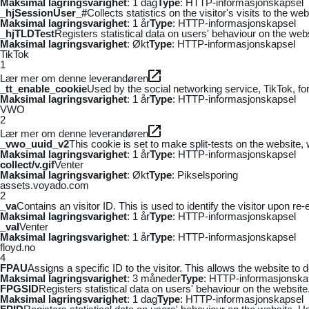
Maksimal lagringsvarighet
: 1 dag
Type
: HTTP-informasjonskapsel
_hjSessionUser_#
Collects statistics on the visitor's visits to the
Maksimal lagringsvarighet
: 1 år
Type
: HTTP-informasjonskapsel
_hjTLDTest
Registers statistical data on users' behaviour on the webs
Maksimal lagringsvarighet
: Økt
Type
: HTTP-informasjonskapsel
TikTok
1
Lær mer om denne leverandøren
_tt_enable_cookie
Used by the social networking service, TikTok, fo
Maksimal lagringsvarighet
: 1 år
Type
: HTTP-informasjonskapsel
VWO
2
Lær mer om denne leverandøren
_vwo_uuid_v2
This cookie is set to make split-tests on the website,
Maksimal lagringsvarighet
: 1 år
Type
: HTTP-informasjonskapsel
collect/v.gif
Venter
Maksimal lagringsvarighet
: Økt
Type
: Pikselsporing
assets.voyado.com
2
_va
Contains an visitor ID. This is used to identify the visitor upon re-
Maksimal lagringsvarighet
: 1 år
Type
: HTTP-informasjonskapsel
_vaI
Venter
Maksimal lagringsvarighet
: 1 år
Type
: HTTP-informasjonskapsel
floyd.no
4
FPAU
Assigns a specific ID to the visitor. This allows the website to 
Maksimal lagringsvarighet
: 3 måneder
Type
: HTTP-informasjonska
FPGSID
Registers statistical data on users' behaviour on the website.
Maksimal lagringsvarighet
: 1 dag
Type
: HTTP-informasjonskapsel