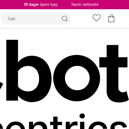
30 dager
åpent kjøp
Norsk nettbutikk