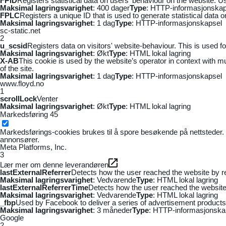
FPID
Registers statistical data on users' behaviour on the website. Us
Maksimal lagringsvarighet
: 400 dager
Type
: HTTP-informasjonskap
FPLC
Registers a unique ID that is used to generate statistical data 
Maksimal lagringsvarighet
: 1 dag
Type
: HTTP-informasjonskapsel
sc-static.net
2
u_scsid
Registers data on visitors' website-behaviour. This is used fo
Maksimal lagringsvarighet
: Økt
Type
: HTML lokal lagring
X-AB
This cookie is used by the website’s operator in context with mul
of the site.
Maksimal lagringsvarighet
: 1 dag
Type
: HTTP-informasjonskapsel
www.floyd.no
1
scrollLock
Venter
Maksimal lagringsvarighet
: Økt
Type
: HTML lokal lagring
Markedsføring
45
Markedsførings-cookies brukes til å spore besøkende på nettsteder. 
annonsører.
Meta Platforms, Inc.
3
Lær mer om denne leverandøren
lastExternalReferrer
Detects how the user reached the website by re
Maksimal lagringsvarighet
: Vedvarende
Type
: HTML lokal lagring
lastExternalReferrerTime
Detects how the user reached the website 
Maksimal lagringsvarighet
: Vedvarende
Type
: HTML lokal lagring
_fbp
Used by Facebook to deliver a series of advertisement products s
Maksimal lagringsvarighet
: 3 måneder
Type
: HTTP-informasjonska
Google
2