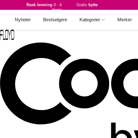
Rask levering
0 - 4
Gratis
bytte
dager
Nyheter
Bestselgere
Kategorier
Merker