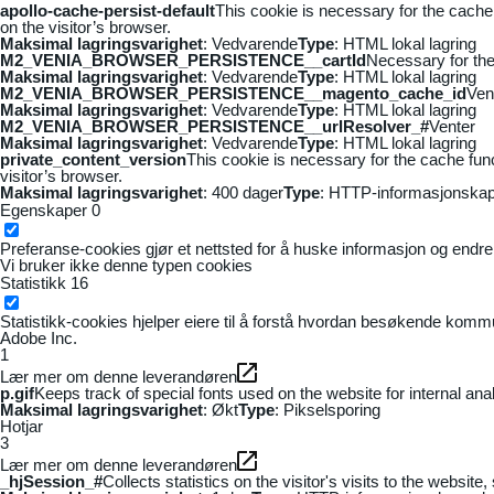
apollo-cache-persist-default
This cookie is necessary for the cache
on the visitor’s browser.
Maksimal lagringsvarighet
: Vedvarende
Type
: HTML lokal lagring
M2_VENIA_BROWSER_PERSISTENCE__cartId
Necessary for the 
Maksimal lagringsvarighet
: Vedvarende
Type
: HTML lokal lagring
M2_VENIA_BROWSER_PERSISTENCE__magento_cache_id
Ven
Maksimal lagringsvarighet
: Vedvarende
Type
: HTML lokal lagring
M2_VENIA_BROWSER_PERSISTENCE__urlResolver_#
Venter
Maksimal lagringsvarighet
: Vedvarende
Type
: HTML lokal lagring
private_content_version
This cookie is necessary for the cache fun
visitor’s browser.
Maksimal lagringsvarighet
: 400 dager
Type
: HTTP-informasjonskap
Egenskaper
0
Preferanse-cookies gjør et nettsted for å huske informasjon og endrer 
Vi bruker ikke denne typen cookies
Statistikk
16
Statistikk-cookies hjelper eiere til å forstå hvordan besøkende kom
Adobe Inc.
1
Lær mer om denne leverandøren
p.gif
Keeps track of special fonts used on the website for internal anal
Maksimal lagringsvarighet
: Økt
Type
: Pikselsporing
Hotjar
3
Lær mer om denne leverandøren
_hjSession_#
Collects statistics on the visitor's visits to the webs