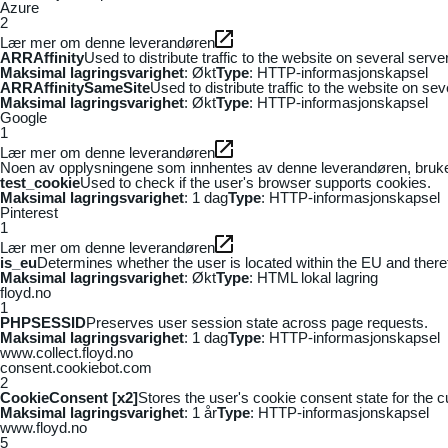
Azure
2
Lær mer om denne leverandøren
ARRAffinity
Used to distribute traffic to the website on several serv
Maksimal lagringsvarighet
: Økt
Type
: HTTP-informasjonskapsel
ARRAffinitySameSite
Used to distribute traffic to the website on se
Maksimal lagringsvarighet
: Økt
Type
: HTTP-informasjonskapsel
Google
1
Lær mer om denne leverandøren
Noen av opplysningene som innhentes av denne leverandøren, brukes t
test_cookie
Used to check if the user's browser supports cookies.
Maksimal lagringsvarighet
: 1 dag
Type
: HTTP-informasjonskapsel
Pinterest
1
Lær mer om denne leverandøren
is_eu
Determines whether the user is located within the EU and theref
Maksimal lagringsvarighet
: Økt
Type
: HTML lokal lagring
floyd.no
1
PHPSESSID
Preserves user session state across page requests.
Maksimal lagringsvarighet
: 1 dag
Type
: HTTP-informasjonskapsel
www.collect.floyd.no
consent.cookiebot.com
2
CookieConsent [x2]
Stores the user's cookie consent state for the 
Maksimal lagringsvarighet
: 1 år
Type
: HTTP-informasjonskapsel
www.floyd.no
5