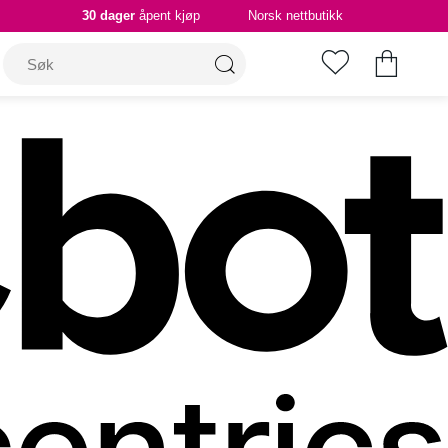
30 dager
åpent kjøp
Norsk nettbutikk