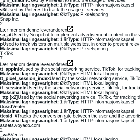
_pin_unauth
Used by Pinterest to track the usage of services.
Maksimal lagringsvarighet
: 1 år
Type
: HTTP-informasjonskapsel
v3/
Used by Pinterest to track the usage of services.
Maksimal lagringsvarighet
: Økt
Type
: Pikselsporing
Snap Inc.
2
Lær mer om denne leverandøren
sc_at
Used by Snapchat to implement advertisement content on the webs
Maksimal lagringsvarighet
: 1 år
Type
: HTTP-informasjonskapsel
p
Used to track visitors on multiple websites, in order to present rele
Maksimal lagringsvarighet
: Økt
Type
: Pikselsporing
TikTok
7
Lær mer om denne leverandøren
tt_appInfo
Used by the social networking service, TikTok, for tracki
Maksimal lagringsvarighet
: Økt
Type
: HTML lokal lagring
tt_pixel_session_index
Used by the social networking service, TikTo
Maksimal lagringsvarighet
: Økt
Type
: HTML lokal lagring
tt_sessionId
Used by the social networking service, TikTok, for trac
Maksimal lagringsvarighet
: Økt
Type
: HTML lokal lagring
_ttp [x2]
Used by the social networking service, TikTok, for tracking
Maksimal lagringsvarighet
: 1 år
Type
: HTTP-informasjonskapsel
ttcsid
Venter
Maksimal lagringsvarighet
: 1 år
Type
: HTTP-informasjonskapsel
ttcsid_#
Tracks the conversion rate between the user and the adverti
Maksimal lagringsvarighet
: 1 år
Type
: HTTP-informasjonskapsel
assets.voyado.com
2
_vaS
Venter
Maksimal lagringsvarighet
: Økt
Type
: HTML lokal lagring