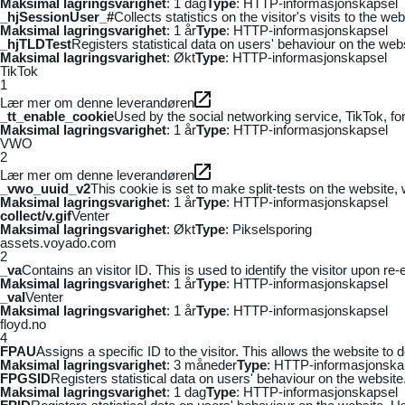
Maksimal lagringsvarighet
: 1 dag
Type
: HTTP-informasjonskapsel
_hjSessionUser_#
Collects statistics on the visitor's visits to the
Maksimal lagringsvarighet
: 1 år
Type
: HTTP-informasjonskapsel
_hjTLDTest
Registers statistical data on users' behaviour on the webs
Maksimal lagringsvarighet
: Økt
Type
: HTTP-informasjonskapsel
TikTok
1
Lær mer om denne leverandøren
_tt_enable_cookie
Used by the social networking service, TikTok, fo
Maksimal lagringsvarighet
: 1 år
Type
: HTTP-informasjonskapsel
VWO
2
Lær mer om denne leverandøren
_vwo_uuid_v2
This cookie is set to make split-tests on the website,
Maksimal lagringsvarighet
: 1 år
Type
: HTTP-informasjonskapsel
collect/v.gif
Venter
Maksimal lagringsvarighet
: Økt
Type
: Pikselsporing
assets.voyado.com
2
_va
Contains an visitor ID. This is used to identify the visitor upon re-
Maksimal lagringsvarighet
: 1 år
Type
: HTTP-informasjonskapsel
_vaI
Venter
Maksimal lagringsvarighet
: 1 år
Type
: HTTP-informasjonskapsel
floyd.no
4
FPAU
Assigns a specific ID to the visitor. This allows the website to 
Maksimal lagringsvarighet
: 3 måneder
Type
: HTTP-informasjonska
FPGSID
Registers statistical data on users' behaviour on the website.
Maksimal lagringsvarighet
: 1 dag
Type
: HTTP-informasjonskapsel