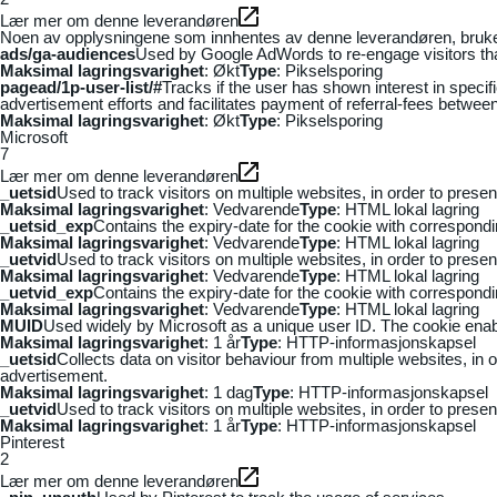
Lær mer om denne leverandøren
Noen av opplysningene som innhentes av denne leverandøren, brukes t
ads/ga-audiences
Used by Google AdWords to re-engage visitors that
Maksimal lagringsvarighet
: Økt
Type
: Pikselsporing
pagead/1p-user-list/#
Tracks if the user has shown interest in speci
advertisement efforts and facilitates payment of referral-fees betwee
Maksimal lagringsvarighet
: Økt
Type
: Pikselsporing
Microsoft
7
Lær mer om denne leverandøren
_uetsid
Used to track visitors on multiple websites, in order to prese
Maksimal lagringsvarighet
: Vedvarende
Type
: HTML lokal lagring
_uetsid_exp
Contains the expiry-date for the cookie with correspond
Maksimal lagringsvarighet
: Vedvarende
Type
: HTML lokal lagring
_uetvid
Used to track visitors on multiple websites, in order to prese
Maksimal lagringsvarighet
: Vedvarende
Type
: HTML lokal lagring
_uetvid_exp
Contains the expiry-date for the cookie with correspond
Maksimal lagringsvarighet
: Vedvarende
Type
: HTML lokal lagring
MUID
Used widely by Microsoft as a unique user ID. The cookie ena
Maksimal lagringsvarighet
: 1 år
Type
: HTTP-informasjonskapsel
_uetsid
Collects data on visitor behaviour from multiple websites, in
advertisement.
Maksimal lagringsvarighet
: 1 dag
Type
: HTTP-informasjonskapsel
_uetvid
Used to track visitors on multiple websites, in order to prese
Maksimal lagringsvarighet
: 1 år
Type
: HTTP-informasjonskapsel
Pinterest
2
Lær mer om denne leverandøren