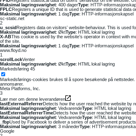
FPID
Registers statistical data on users' behaviour on the website. Us
Maksimal lagringsvarighet
: 400 dager
Type
: HTTP-informasjonskap
FPLC
Registers a unique ID that is used to generate statistical data 
Maksimal lagringsvarighet
: 1 dag
Type
: HTTP-informasjonskapsel
sc-static.net
2
u_scsid
Registers data on visitors' website-behaviour. This is used fo
Maksimal lagringsvarighet
: Økt
Type
: HTML lokal lagring
X-AB
This cookie is used by the website’s operator in context with mul
of the site.
Maksimal lagringsvarighet
: 1 dag
Type
: HTTP-informasjonskapsel
www.floyd.no
1
scrollLock
Venter
Maksimal lagringsvarighet
: Økt
Type
: HTML lokal lagring
Markedsføring
45
Markedsførings-cookies brukes til å spore besøkende på nettsteder. 
annonsører.
Meta Platforms, Inc.
3
Lær mer om denne leverandøren
lastExternalReferrer
Detects how the user reached the website by re
Maksimal lagringsvarighet
: Vedvarende
Type
: HTML lokal lagring
lastExternalReferrerTime
Detects how the user reached the website 
Maksimal lagringsvarighet
: Vedvarende
Type
: HTML lokal lagring
_fbp
Used by Facebook to deliver a series of advertisement products s
Maksimal lagringsvarighet
: 3 måneder
Type
: HTTP-informasjonska
Google
2