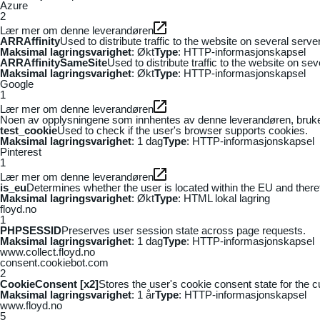
Azure
2
Lær mer om denne leverandøren
ARRAffinity
Used to distribute traffic to the website on several serv
Maksimal lagringsvarighet
: Økt
Type
: HTTP-informasjonskapsel
ARRAffinitySameSite
Used to distribute traffic to the website on se
Maksimal lagringsvarighet
: Økt
Type
: HTTP-informasjonskapsel
Google
1
Lær mer om denne leverandøren
Noen av opplysningene som innhentes av denne leverandøren, brukes t
test_cookie
Used to check if the user's browser supports cookies.
Maksimal lagringsvarighet
: 1 dag
Type
: HTTP-informasjonskapsel
Pinterest
1
Lær mer om denne leverandøren
is_eu
Determines whether the user is located within the EU and theref
Maksimal lagringsvarighet
: Økt
Type
: HTML lokal lagring
floyd.no
1
PHPSESSID
Preserves user session state across page requests.
Maksimal lagringsvarighet
: 1 dag
Type
: HTTP-informasjonskapsel
www.collect.floyd.no
consent.cookiebot.com
2
CookieConsent [x2]
Stores the user's cookie consent state for the 
Maksimal lagringsvarighet
: 1 år
Type
: HTTP-informasjonskapsel
www.floyd.no
5