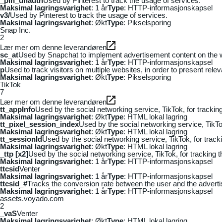
_pin_unauth
Used by Pinterest to track the usage of services.
Maksimal lagringsvarighet
: 1 år
Type
: HTTP-informasjonskapsel
v3/
Used by Pinterest to track the usage of services.
Maksimal lagringsvarighet
: Økt
Type
: Pikselsporing
Snap Inc.
2
Lær mer om denne leverandøren
sc_at
Used by Snapchat to implement advertisement content on the webs
Maksimal lagringsvarighet
: 1 år
Type
: HTTP-informasjonskapsel
p
Used to track visitors on multiple websites, in order to present rele
Maksimal lagringsvarighet
: Økt
Type
: Pikselsporing
TikTok
7
Lær mer om denne leverandøren
tt_appInfo
Used by the social networking service, TikTok, for tracki
Maksimal lagringsvarighet
: Økt
Type
: HTML lokal lagring
tt_pixel_session_index
Used by the social networking service, TikTo
Maksimal lagringsvarighet
: Økt
Type
: HTML lokal lagring
tt_sessionId
Used by the social networking service, TikTok, for trac
Maksimal lagringsvarighet
: Økt
Type
: HTML lokal lagring
_ttp [x2]
Used by the social networking service, TikTok, for tracking
Maksimal lagringsvarighet
: 1 år
Type
: HTTP-informasjonskapsel
ttcsid
Venter
Maksimal lagringsvarighet
: 1 år
Type
: HTTP-informasjonskapsel
ttcsid_#
Tracks the conversion rate between the user and the adverti
Maksimal lagringsvarighet
: 1 år
Type
: HTTP-informasjonskapsel
assets.voyado.com
2
_vaS
Venter
Maksimal lagringsvarighet
: Økt
Type
: HTML lokal lagring