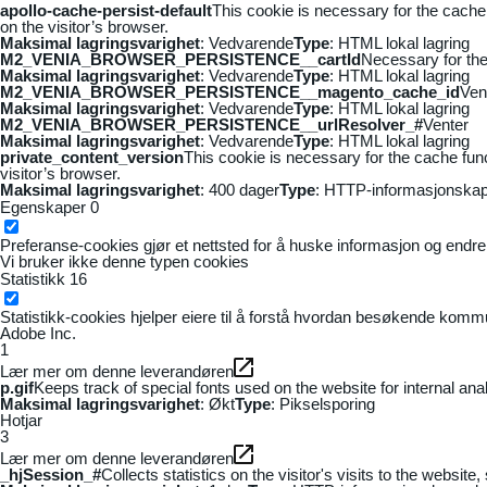
apollo-cache-persist-default
This cookie is necessary for the cache
on the visitor’s browser.
Maksimal lagringsvarighet
: Vedvarende
Type
: HTML lokal lagring
M2_VENIA_BROWSER_PERSISTENCE__cartId
Necessary for the 
Maksimal lagringsvarighet
: Vedvarende
Type
: HTML lokal lagring
M2_VENIA_BROWSER_PERSISTENCE__magento_cache_id
Ven
Maksimal lagringsvarighet
: Vedvarende
Type
: HTML lokal lagring
M2_VENIA_BROWSER_PERSISTENCE__urlResolver_#
Venter
Maksimal lagringsvarighet
: Vedvarende
Type
: HTML lokal lagring
private_content_version
This cookie is necessary for the cache fun
visitor’s browser.
Maksimal lagringsvarighet
: 400 dager
Type
: HTTP-informasjonskap
Egenskaper
0
Preferanse-cookies gjør et nettsted for å huske informasjon og endrer 
Vi bruker ikke denne typen cookies
Statistikk
16
Statistikk-cookies hjelper eiere til å forstå hvordan besøkende kom
Adobe Inc.
1
Lær mer om denne leverandøren
p.gif
Keeps track of special fonts used on the website for internal anal
Maksimal lagringsvarighet
: Økt
Type
: Pikselsporing
Hotjar
3
Lær mer om denne leverandøren
_hjSession_#
Collects statistics on the visitor's visits to the webs