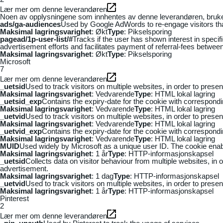
Lær mer om denne leverandøren
Noen av opplysningene som innhentes av denne leverandøren, brukes t
ads/ga-audiences
Used by Google AdWords to re-engage visitors that
Maksimal lagringsvarighet
: Økt
Type
: Pikselsporing
pagead/1p-user-list/#
Tracks if the user has shown interest in speci
advertisement efforts and facilitates payment of referral-fees betwee
Maksimal lagringsvarighet
: Økt
Type
: Pikselsporing
Microsoft
7
Lær mer om denne leverandøren
_uetsid
Used to track visitors on multiple websites, in order to prese
Maksimal lagringsvarighet
: Vedvarende
Type
: HTML lokal lagring
_uetsid_exp
Contains the expiry-date for the cookie with correspond
Maksimal lagringsvarighet
: Vedvarende
Type
: HTML lokal lagring
_uetvid
Used to track visitors on multiple websites, in order to prese
Maksimal lagringsvarighet
: Vedvarende
Type
: HTML lokal lagring
_uetvid_exp
Contains the expiry-date for the cookie with correspond
Maksimal lagringsvarighet
: Vedvarende
Type
: HTML lokal lagring
MUID
Used widely by Microsoft as a unique user ID. The cookie ena
Maksimal lagringsvarighet
: 1 år
Type
: HTTP-informasjonskapsel
_uetsid
Collects data on visitor behaviour from multiple websites, in
advertisement.
Maksimal lagringsvarighet
: 1 dag
Type
: HTTP-informasjonskapsel
_uetvid
Used to track visitors on multiple websites, in order to prese
Maksimal lagringsvarighet
: 1 år
Type
: HTTP-informasjonskapsel
Pinterest
2
Lær mer om denne leverandøren