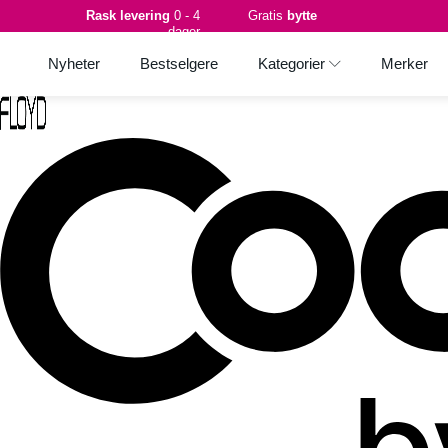
Rask levering
0 - 4
Gratis
bytte
dager
Nyheter
Bestselgere
Kategorier
Merker