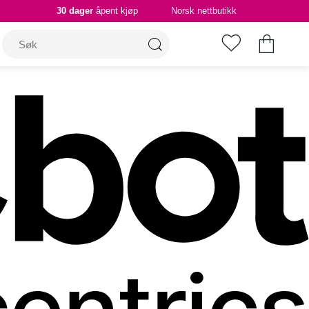
30 dager
åpent kjøp
Norsk nettbutikk