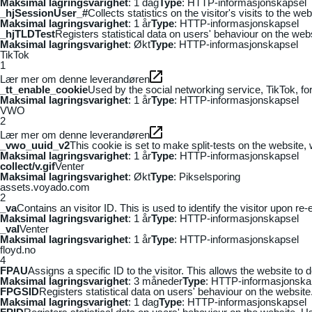
Maksimal lagringsvarighet
: 1 dag
Type
: HTTP-informasjonskapsel
_hjSessionUser_#
Collects statistics on the visitor's visits to the
Maksimal lagringsvarighet
: 1 år
Type
: HTTP-informasjonskapsel
_hjTLDTest
Registers statistical data on users' behaviour on the webs
Maksimal lagringsvarighet
: Økt
Type
: HTTP-informasjonskapsel
TikTok
1
Lær mer om denne leverandøren
_tt_enable_cookie
Used by the social networking service, TikTok, fo
Maksimal lagringsvarighet
: 1 år
Type
: HTTP-informasjonskapsel
VWO
2
Lær mer om denne leverandøren
_vwo_uuid_v2
This cookie is set to make split-tests on the website,
Maksimal lagringsvarighet
: 1 år
Type
: HTTP-informasjonskapsel
collect/v.gif
Venter
Maksimal lagringsvarighet
: Økt
Type
: Pikselsporing
assets.voyado.com
2
_va
Contains an visitor ID. This is used to identify the visitor upon re-
Maksimal lagringsvarighet
: 1 år
Type
: HTTP-informasjonskapsel
_vaI
Venter
Maksimal lagringsvarighet
: 1 år
Type
: HTTP-informasjonskapsel
floyd.no
4
FPAU
Assigns a specific ID to the visitor. This allows the website to 
Maksimal lagringsvarighet
: 3 måneder
Type
: HTTP-informasjonska
FPGSID
Registers statistical data on users' behaviour on the website.
Maksimal lagringsvarighet
: 1 dag
Type
: HTTP-informasjonskapsel