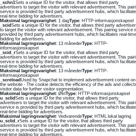
_schn1
Sets a unique ID for the visitor, that allows third party
advertisers to target the visitor with relevant advertisement. This pair
service is provided by third party advertisement hubs, which facilitat
real-time bidding for advertisers.
Maksimal lagringsvarighet
: 1 dag
Type
: HTTP-informasjonskapsel
_scid
Sets a unique ID for the visitor, that allows third party advertise
to target the visitor with relevant advertisement. This pairing service i
provided by third party advertisement hubs, which facilitates real-tim
bidding for advertisers.
Maksimal lagringsvarighet
: 13 måneder
Type
: HTTP-
informasjonskapsel
_scid_r
Sets a unique ID for the visitor, that allows third party
advertisers to target the visitor with relevant advertisement. This pair
service is provided by third party advertisement hubs, which facilitat
real-time bidding for advertisers.
Maksimal lagringsvarighet
: 13 måneder
Type
: HTTP-
informasjonskapsel
_screload
Used by Snapchat to implement advertisement content on
the website - The cookie detects the efficiency of the ads and collect
visitor data for further visitor segmentation.
Maksimal lagringsvarighet
: Økt
Type
: HTTP-informasjonskapsel
u_sclid
Sets a unique ID for the visitor, that allows third party
advertisers to target the visitor with relevant advertisement. This pair
service is provided by third party advertisement hubs, which facilitat
real-time bidding for advertisers.
Maksimal lagringsvarighet
: Vedvarende
Type
: HTML lokal lagring
u_sclid_r
Sets a unique ID for the visitor, that allows third party
advertisers to target the visitor with relevant advertisement. This pair
service is provided by third party advertisement hubs, which facilitat
real-time bidding for advertisers.