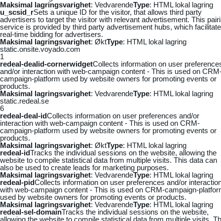
Maksimal lagringsvarighet
: Vedvarende
Type
: HTML lokal lagring
u_scsid_r
Sets a unique ID for the visitor, that allows third party
advertisers to target the visitor with relevant advertisement. This pair
service is provided by third party advertisement hubs, which facilitat
real-time bidding for advertisers.
Maksimal lagringsvarighet
: Økt
Type
: HTML lokal lagring
static.onsite.voyado.com
1
redeal-dealid-cornerwidget
Collects information on user preference
and/or interaction with web-campaign content - This is used on CRM
campaign-platform used by website owners for promoting events or
products.
Maksimal lagringsvarighet
: Vedvarende
Type
: HTML lokal lagring
static.redeal.se
6
redeal-deal-id
Collects information on user preferences and/or
interaction with web-campaign content - This is used on CRM-
campaign-platform used by website owners for promoting events or
products.
Maksimal lagringsvarighet
: Økt
Type
: HTML lokal lagring
redeal-id
Tracks the individual sessions on the website, allowing the
website to compile statistical data from multiple visits. This data can
also be used to create leads for marketing purposes.
Maksimal lagringsvarighet
: Vedvarende
Type
: HTML lokal lagring
redeal-pid
Collects information on user preferences and/or interactio
with web-campaign content - This is used on CRM-campaign-platfo
used by website owners for promoting events or products.
Maksimal lagringsvarighet
: Vedvarende
Type
: HTML lokal lagring
redeal-sel-domain
Tracks the individual sessions on the website,
allowing the website to compile statistical data from multiple visits. Th