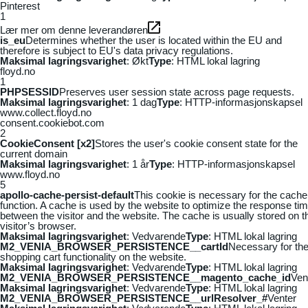
Pinterest
1
Lær mer om denne leverandøren
is_eu
Determines whether the user is located within the EU and
therefore is subject to EU's data privacy regulations.
Maksimal lagringsvarighet
: Økt
Type
: HTML lokal lagring
floyd.no
1
PHPSESSID
Preserves user session state across page requests.
Maksimal lagringsvarighet
: 1 dag
Type
: HTTP-informasjonskapsel
www.collect.floyd.no
consent.cookiebot.com
2
CookieConsent [x2]
Stores the user's cookie consent state for the
current domain
Maksimal lagringsvarighet
: 1 år
Type
: HTTP-informasjonskapsel
www.floyd.no
5
apollo-cache-persist-default
This cookie is necessary for the cache
function. A cache is used by the website to optimize the response ti
between the visitor and the website. The cache is usually stored on t
visitor’s browser.
Maksimal lagringsvarighet
: Vedvarende
Type
: HTML lokal lagring
M2_VENIA_BROWSER_PERSISTENCE__cartId
Necessary for th
shopping cart functionality on the website.
Maksimal lagringsvarighet
: Vedvarende
Type
: HTML lokal lagring
M2_VENIA_BROWSER_PERSISTENCE__magento_cache_id
Ven
Maksimal lagringsvarighet
: Vedvarende
Type
: HTML lokal lagring
M2_VENIA_BROWSER_PERSISTENCE__urlResolver_#
Venter