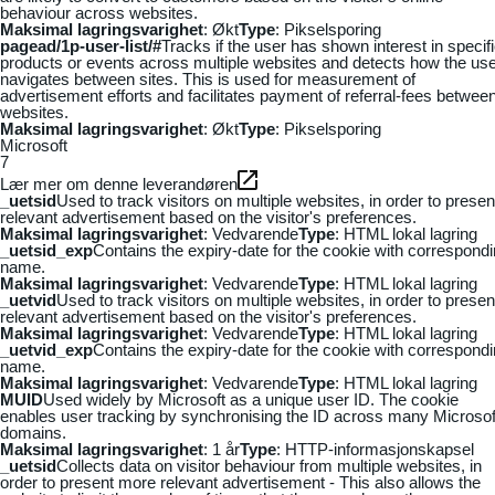
behaviour across websites.
Maksimal lagringsvarighet
: Økt
Type
: Pikselsporing
pagead/1p-user-list/#
Tracks if the user has shown interest in specif
products or events across multiple websites and detects how the us
navigates between sites. This is used for measurement of
advertisement efforts and facilitates payment of referral-fees betwee
websites.
Maksimal lagringsvarighet
: Økt
Type
: Pikselsporing
Microsoft
7
Lær mer om denne leverandøren
_uetsid
Used to track visitors on multiple websites, in order to presen
relevant advertisement based on the visitor's preferences.
Maksimal lagringsvarighet
: Vedvarende
Type
: HTML lokal lagring
_uetsid_exp
Contains the expiry-date for the cookie with correspond
name.
Maksimal lagringsvarighet
: Vedvarende
Type
: HTML lokal lagring
_uetvid
Used to track visitors on multiple websites, in order to presen
relevant advertisement based on the visitor's preferences.
Maksimal lagringsvarighet
: Vedvarende
Type
: HTML lokal lagring
_uetvid_exp
Contains the expiry-date for the cookie with correspond
name.
Maksimal lagringsvarighet
: Vedvarende
Type
: HTML lokal lagring
MUID
Used widely by Microsoft as a unique user ID. The cookie
enables user tracking by synchronising the ID across many Microsof
domains.
Maksimal lagringsvarighet
: 1 år
Type
: HTTP-informasjonskapsel
_uetsid
Collects data on visitor behaviour from multiple websites, in
order to present more relevant advertisement - This also allows the