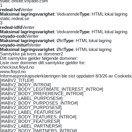
static.onsite.voyado.com
1
redeal-lvd
Venter
Maksimal lagringsvarighet
: Vedvarende
Type
: HTML lokal lagring
static.redeal.se
3
redeal-idfd
Venter
Maksimal lagringsvarighet
: Vedvarende
Type
: HTML lokal lagring
voyado-ccdc
Venter
Maksimal lagringsvarighet
: Økt
Type
: HTML lokal lagring
voyado-initurl
Venter
Maksimal lagringsvarighet
: Økt
Type
: HTML lokal lagring
Samtykke på tvers av domener
2
Ditt samtykke gjelder følgende domener:
Liste over domener ditt samtykke gjelder for:
checkout.floyd.no
www.floyd.no
Informasjonskapselerklæringen ble sist oppdatert 8/3/26 av
Cookiebo
[#IABV2_TITLE#]
[#IABV2_BODY_INTRO#]
[#IABV2_BODY_LEGITIMATE_INTEREST_INTRO#]
[#IABV2_BODY_PREFERENCE_INTRO#]
[#IABV2_LABEL_PURPOSES#]
[#IABV2_BODY_PURPOSES_INTRO#]
[#IABV2_BODY_PURPOSES#]
[#IABV2_LABEL_FEATURES#]
[#IABV2_BODY_FEATURES_INTRO#]
[#IABV2_BODY_FEATURES#]
[#IABV2_LABEL_PARTNERS#]
[#IABV2_BODY_PARTNERS_INTRO#]