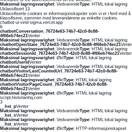
Maksimal lagringsvarighet
: Vedvarende
Type
: HTML lokal lagring
Uklassifisert
13
Uklassifiserte cookies er informasjonskapsler som vi er i ferd med å
klassifisere, sammen med leverandørene av enkelte cookies.
chatbot-ui-virid-sigma.vercel.app
6
chatbotConversation_76724e63-74b7-42c0-8c88-
4f66eb74ec21
Venter
Maksimal lagringsvarighet
: Vedvarende
Type
: HTML lokal lagring
chatbotOpenState_76724e63-74b7-42c0-8c88-4f66eb74ec21
Vente
Maksimal lagringsvarighet
: Vedvarende
Type
: HTML lokal lagring
chatbotSessionId_76724e63-74b7-42c0-8c88-4f66eb74ec21
Venter
Maksimal lagringsvarighet
: Økt
Type
: HTML lokal lagring
chatbotUserId
Venter
Maksimal lagringsvarighet
: Vedvarende
Type
: HTML lokal lagring
chatbotVisitorLastCountedUrl_76724e63-74b7-42c0-8c88-
4f66eb74ec21
Venter
Maksimal lagringsvarighet
: Økt
Type
: HTML lokal lagring
chatbotVisitorPageCount_76724e63-74b7-42c0-8c88-
4f66eb74ec21
Venter
Maksimal lagringsvarighet
: Økt
Type
: HTML lokal lagring
script.historianhq.com
3
__hst_p
Venter
Maksimal lagringsvarighet
: Vedvarende
Type
: HTML lokal lagring
__hst_s
Venter
Maksimal lagringsvarighet
: Vedvarende
Type
: HTML lokal lagring
__hst_s
Venter
Maksimal lagringsvarighet
: Økt
Type
: HTTP-informasjonskapsel