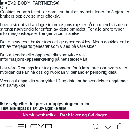
[#IABV2_BODY_PARTNERS#]
Om
Cookies er små tekstfiler som kan brukes av nettsteder for å gjøre e
brukers opplevelse mer effektiv.
Loven sier at vi kan lagre informasjonskapsler på enheten hvis de er
strengt nødvendig for driften av dette området. For alle andre typer
informasjonskapsler trenger vi din tillatelse.
Dette nettstedet bruker forskjellige typer cookies. Noen cookies er la
inn av tredjeparts tjenester som vises på våre sider.
Du kan endre eller oppheve ditt samtykke via
Informasjonskapselerkæring på nettstedet vårt.
Les våre
Retningslinjer for personvern
for å lære mer om hvem vi er,
hvordan du kan nå oss og hvordan vi behandler personlig data.
Vennligst oppgi din samtykke-ID og dato for henvendelser angående
ditt samtykke.
Ikke selg eller del personopplysningene mine
Tillat alle
Tilpass
Tillat utvalg
Ikke tillat
Norsk nettbutikk
|
Rask levering 0-4 dager