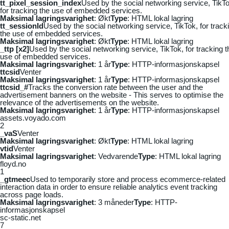
tt_pixel_session_index
Used by the social networking service, TikTo
for tracking the use of embedded services.
Maksimal lagringsvarighet
: Økt
Type
: HTML lokal lagring
tt_sessionId
Used by the social networking service, TikTok, for track
the use of embedded services.
Maksimal lagringsvarighet
: Økt
Type
: HTML lokal lagring
_ttp [x2]
Used by the social networking service, TikTok, for tracking t
use of embedded services.
Maksimal lagringsvarighet
: 1 år
Type
: HTTP-informasjonskapsel
ttcsid
Venter
Maksimal lagringsvarighet
: 1 år
Type
: HTTP-informasjonskapsel
ttcsid_#
Tracks the conversion rate between the user and the
advertisement banners on the website - This serves to optimise the
relevance of the advertisements on the website.
Maksimal lagringsvarighet
: 1 år
Type
: HTTP-informasjonskapsel
assets.voyado.com
2
_vaS
Venter
Maksimal lagringsvarighet
: Økt
Type
: HTML lokal lagring
vtid
Venter
Maksimal lagringsvarighet
: Vedvarende
Type
: HTML lokal lagring
floyd.no
1
_gtmeec
Used to temporarily store and process ecommerce-related
interaction data in order to ensure reliable analytics event tracking
across page loads.
Maksimal lagringsvarighet
: 3 måneder
Type
: HTTP-
informasjonskapsel
sc-static.net
7