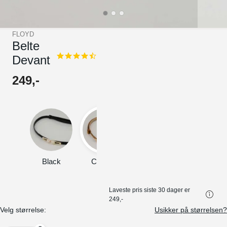
FLOYD
Belte
Devant
4.7
star
rating
249
,-
Black
Cognac
Red
Sand
Laveste pris siste 30 dager er
249,-
Velg størrelse:
Usikker på størrelsen?