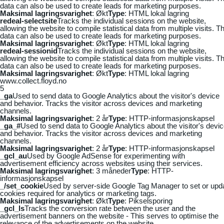
data can also be used to create leads for marketing purposes.
Maksimal lagringsvarighet
: Økt
Type
: HTML lokal lagring
redeal-selectsite
Tracks the individual sessions on the website,
allowing the website to compile statistical data from multiple visits. Th
data can also be used to create leads for marketing purposes.
Maksimal lagringsvarighet
: Økt
Type
: HTML lokal lagring
redeal-sessionid
Tracks the individual sessions on the website,
allowing the website to compile statistical data from multiple visits. Th
data can also be used to create leads for marketing purposes.
Maksimal lagringsvarighet
: Økt
Type
: HTML lokal lagring
www.collect.floyd.no
5
_ga
Used to send data to Google Analytics about the visitor's device
and behavior. Tracks the visitor across devices and marketing
channels.
Maksimal lagringsvarighet
: 2 år
Type
: HTTP-informasjonskapsel
_ga_#
Used to send data to Google Analytics about the visitor's devi
and behavior. Tracks the visitor across devices and marketing
channels.
Maksimal lagringsvarighet
: 2 år
Type
: HTTP-informasjonskapsel
_gcl_au
Used by Google AdSense for experimenting with
advertisement efficiency across websites using their services.
Maksimal lagringsvarighet
: 3 måneder
Type
: HTTP-
informasjonskapsel
_/set_cookie
Used by server-side Google Tag Manager to set or upd
cookies required for analytics or marketing tags.
Maksimal lagringsvarighet
: Økt
Type
: Pikselsporing
_gcl_ls
Tracks the conversion rate between the user and the
advertisement banners on the website - This serves to optimise the
relevance of the advertisements on the website.