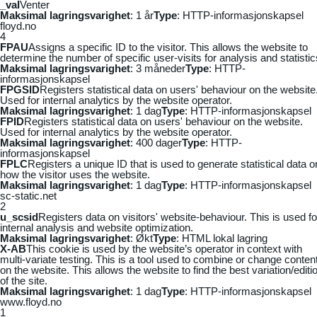
_vaI
Venter
Maksimal lagringsvarighet
: 1 år
Type
: HTTP-informasjonskapsel
floyd.no
4
FPAU
Assigns a specific ID to the visitor. This allows the website to
determine the number of specific user-visits for analysis and statistic
Maksimal lagringsvarighet
: 3 måneder
Type
: HTTP-
informasjonskapsel
FPGSID
Registers statistical data on users' behaviour on the website
Used for internal analytics by the website operator.
Maksimal lagringsvarighet
: 1 dag
Type
: HTTP-informasjonskapsel
FPID
Registers statistical data on users' behaviour on the website.
Used for internal analytics by the website operator.
Maksimal lagringsvarighet
: 400 dager
Type
: HTTP-
informasjonskapsel
FPLC
Registers a unique ID that is used to generate statistical data o
how the visitor uses the website.
Maksimal lagringsvarighet
: 1 dag
Type
: HTTP-informasjonskapsel
sc-static.net
2
u_scsid
Registers data on visitors' website-behaviour. This is used fo
internal analysis and website optimization.
Maksimal lagringsvarighet
: Økt
Type
: HTML lokal lagring
X-AB
This cookie is used by the website’s operator in context with
multi-variate testing. This is a tool used to combine or change conten
on the website. This allows the website to find the best variation/editi
of the site.
Maksimal lagringsvarighet
: 1 dag
Type
: HTTP-informasjonskapsel
www.floyd.no
1