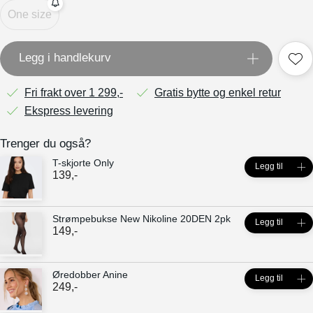
One size
Legg i handlekurv
Fri frakt over 1 299,-
Gratis bytte og enkel retur
Ekspress levering
Trenger du også?
T-skjorte Only
Legg til
139
,-
Strømpebukse New Nikoline 20DEN 2pk
Legg til
149
,-
Øredobber Anine
Legg til
249
,-