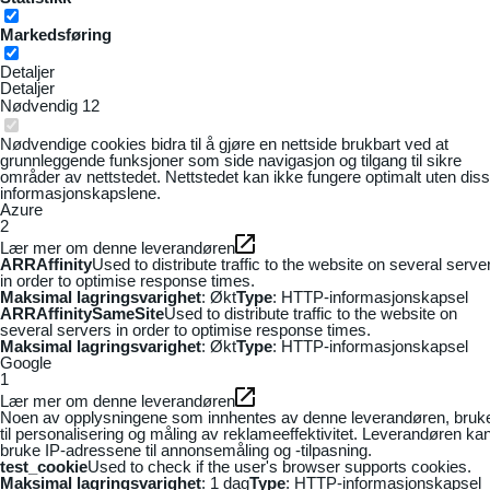
Markedsføring
Detaljer
Detaljer
Nødvendig
12
Nødvendige cookies bidra til å gjøre en nettside brukbart ved at
grunnleggende funksjoner som side navigasjon og tilgang til sikre
områder av nettstedet. Nettstedet kan ikke fungere optimalt uten dis
informasjonskapslene.
Azure
2
Lær mer om denne leverandøren
ARRAffinity
Used to distribute traffic to the website on several serve
in order to optimise response times.
Maksimal lagringsvarighet
: Økt
Type
: HTTP-informasjonskapsel
ARRAffinitySameSite
Used to distribute traffic to the website on
several servers in order to optimise response times.
Maksimal lagringsvarighet
: Økt
Type
: HTTP-informasjonskapsel
Google
1
Lær mer om denne leverandøren
Noen av opplysningene som innhentes av denne leverandøren, bruk
til personalisering og måling av reklameeffektivitet. Leverandøren ka
bruke IP-adressene til annonsemåling og -tilpasning.
test_cookie
Used to check if the user's browser supports cookies.
Maksimal lagringsvarighet
: 1 dag
Type
: HTTP-informasjonskapsel