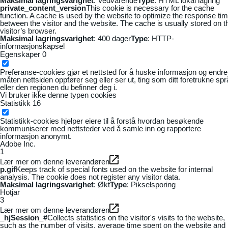
Maksimal lagringsvarighet
: Vedvarende
Type
: HTML lokal lagring
private_content_version
This cookie is necessary for the cache
function. A cache is used by the website to optimize the response ti
between the visitor and the website. The cache is usually stored on t
visitor’s browser.
Maksimal lagringsvarighet
: 400 dager
Type
: HTTP-
informasjonskapsel
Egenskaper
0
Preferanse-cookies gjør et nettsted for å huske informasjon og endre
måten nettsiden oppfører seg eller ser ut, ting som ditt foretrukne sp
eller den regionen du befinner deg i.
Vi bruker ikke denne typen cookies
Statistikk
16
Statistikk-cookies hjelper eiere til å forstå hvordan besøkende
kommuniserer med nettsteder ved å samle inn og rapportere
informasjon anonymt.
Adobe Inc.
1
Lær mer om denne leverandøren
p.gif
Keeps track of special fonts used on the website for internal
analysis. The cookie does not register any visitor data.
Maksimal lagringsvarighet
: Økt
Type
: Pikselsporing
Hotjar
3
Lær mer om denne leverandøren
_hjSession_#
Collects statistics on the visitor's visits to the website,
such as the number of visits, average time spent on the website and