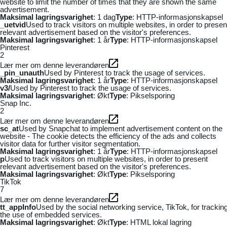
website to limit the number of times that they are shown the same
advertisement.
Maksimal lagringsvarighet
: 1 dag
Type
: HTTP-informasjonskapsel
_uetvid
Used to track visitors on multiple websites, in order to presen
relevant advertisement based on the visitor's preferences.
Maksimal lagringsvarighet
: 1 år
Type
: HTTP-informasjonskapsel
Pinterest
2
Lær mer om denne leverandøren
_pin_unauth
Used by Pinterest to track the usage of services.
Maksimal lagringsvarighet
: 1 år
Type
: HTTP-informasjonskapsel
v3/
Used by Pinterest to track the usage of services.
Maksimal lagringsvarighet
: Økt
Type
: Pikselsporing
Snap Inc.
2
Lær mer om denne leverandøren
sc_at
Used by Snapchat to implement advertisement content on the
website - The cookie detects the efficiency of the ads and collects
visitor data for further visitor segmentation.
Maksimal lagringsvarighet
: 1 år
Type
: HTTP-informasjonskapsel
p
Used to track visitors on multiple websites, in order to present
relevant advertisement based on the visitor's preferences.
Maksimal lagringsvarighet
: Økt
Type
: Pikselsporing
TikTok
7
Lær mer om denne leverandøren
tt_appInfo
Used by the social networking service, TikTok, for trackin
the use of embedded services.
Maksimal lagringsvarighet
: Økt
Type
: HTML lokal lagring