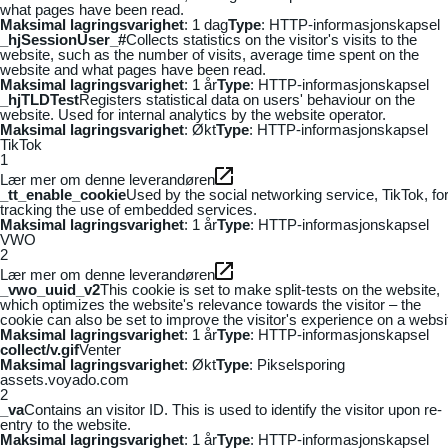
what pages have been read.
Maksimal lagringsvarighet
: 1 dag
Type
: HTTP-informasjonskapsel
_hjSessionUser_#
Collects statistics on the visitor's visits to the
website, such as the number of visits, average time spent on the
website and what pages have been read.
Maksimal lagringsvarighet
: 1 år
Type
: HTTP-informasjonskapsel
_hjTLDTest
Registers statistical data on users' behaviour on the
website. Used for internal analytics by the website operator.
Maksimal lagringsvarighet
: Økt
Type
: HTTP-informasjonskapsel
TikTok
1
Lær mer om denne leverandøren
_tt_enable_cookie
Used by the social networking service, TikTok, fo
tracking the use of embedded services.
Maksimal lagringsvarighet
: 1 år
Type
: HTTP-informasjonskapsel
VWO
2
Lær mer om denne leverandøren
_vwo_uuid_v2
This cookie is set to make split-tests on the website,
which optimizes the website's relevance towards the visitor – the
cookie can also be set to improve the visitor's experience on a websi
Maksimal lagringsvarighet
: 1 år
Type
: HTTP-informasjonskapsel
collect/v.gif
Venter
Maksimal lagringsvarighet
: Økt
Type
: Pikselsporing
assets.voyado.com
2
_va
Contains an visitor ID. This is used to identify the visitor upon re-
entry to the website.
Maksimal lagringsvarighet
: 1 år
Type
: HTTP-informasjonskapsel