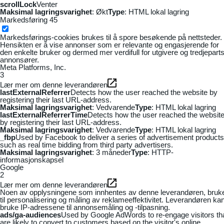
scrollLock
Venter
Maksimal lagringsvarighet
: Økt
Type
: HTML lokal lagring
Markedsføring
45
Markedsførings-cookies brukes til å spore besøkende på nettsteder.
Hensikten er å vise annonser som er relevante og engasjerende for
den enkelte bruker og dermed mer verdifull for utgivere og tredjepart
annonsører.
Meta Platforms, Inc.
3
Lær mer om denne leverandøren
lastExternalReferrer
Detects how the user reached the website by
registering their last URL-address.
Maksimal lagringsvarighet
: Vedvarende
Type
: HTML lokal lagring
lastExternalReferrerTime
Detects how the user reached the websit
by registering their last URL-address.
Maksimal lagringsvarighet
: Vedvarende
Type
: HTML lokal lagring
_fbp
Used by Facebook to deliver a series of advertisement products
such as real time bidding from third party advertisers.
Maksimal lagringsvarighet
: 3 måneder
Type
: HTTP-
informasjonskapsel
Google
2
Lær mer om denne leverandøren
Noen av opplysningene som innhentes av denne leverandøren, bruk
til personalisering og måling av reklameeffektivitet. Leverandøren ka
bruke IP-adressene til annonsemåling og -tilpasning.
ads/ga-audiences
Used by Google AdWords to re-engage visitors th
are likely to convert to customers based on the visitor's online