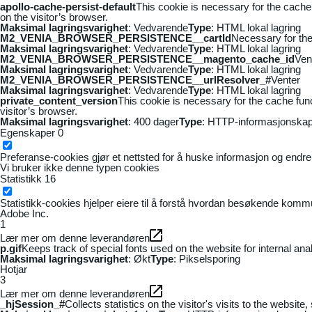
apollo-cache-persist-default
This cookie is necessary for the cache
on the visitor’s browser.
Maksimal lagringsvarighet
: Vedvarende
Type
: HTML lokal lagring
M2_VENIA_BROWSER_PERSISTENCE__cartId
Necessary for the 
Maksimal lagringsvarighet
: Vedvarende
Type
: HTML lokal lagring
M2_VENIA_BROWSER_PERSISTENCE__magento_cache_id
Ven
Maksimal lagringsvarighet
: Vedvarende
Type
: HTML lokal lagring
M2_VENIA_BROWSER_PERSISTENCE__urlResolver_#
Venter
Maksimal lagringsvarighet
: Vedvarende
Type
: HTML lokal lagring
private_content_version
This cookie is necessary for the cache fun
visitor’s browser.
Maksimal lagringsvarighet
: 400 dager
Type
: HTTP-informasjonskap
Egenskaper
0
Preferanse-cookies gjør et nettsted for å huske informasjon og endrer 
Vi bruker ikke denne typen cookies
Statistikk
16
Statistikk-cookies hjelper eiere til å forstå hvordan besøkende kom
Adobe Inc.
1
Lær mer om denne leverandøren
p.gif
Keeps track of special fonts used on the website for internal anal
Maksimal lagringsvarighet
: Økt
Type
: Pikselsporing
Hotjar
3
Lær mer om denne leverandøren
_hjSession_#
Collects statistics on the visitor's visits to the webs