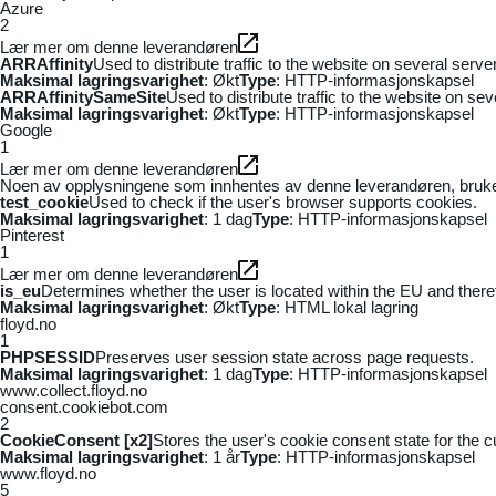
Azure
2
Lær mer om denne leverandøren
ARRAffinity
Used to distribute traffic to the website on several serv
Maksimal lagringsvarighet
: Økt
Type
: HTTP-informasjonskapsel
ARRAffinitySameSite
Used to distribute traffic to the website on se
Maksimal lagringsvarighet
: Økt
Type
: HTTP-informasjonskapsel
Google
1
Lær mer om denne leverandøren
Noen av opplysningene som innhentes av denne leverandøren, brukes t
test_cookie
Used to check if the user's browser supports cookies.
Maksimal lagringsvarighet
: 1 dag
Type
: HTTP-informasjonskapsel
Pinterest
1
Lær mer om denne leverandøren
is_eu
Determines whether the user is located within the EU and theref
Maksimal lagringsvarighet
: Økt
Type
: HTML lokal lagring
floyd.no
1
PHPSESSID
Preserves user session state across page requests.
Maksimal lagringsvarighet
: 1 dag
Type
: HTTP-informasjonskapsel
www.collect.floyd.no
consent.cookiebot.com
2
CookieConsent [x2]
Stores the user's cookie consent state for the 
Maksimal lagringsvarighet
: 1 år
Type
: HTTP-informasjonskapsel
www.floyd.no
5