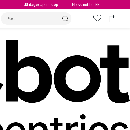
30 dager
åpent kjøp
Norsk nettbutikk