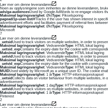
Lær mer om denne leverandøren
Noen av opplysningene som innhentes av denne leverandøren, brukes t
ads/ga-audiences
Used by Google AdWords to re-engage visitors that
Maksimal lagringsvarighet
: Økt
Type
: Pikselsporing
pagead/1p-user-list/#
Tracks if the user has shown interest in speci
advertisement efforts and facilitates payment of referral-fees betwee
Maksimal lagringsvarighet
: Økt
Type
: Pikselsporing
Microsoft
7
Lær mer om denne leverandøren
_uetsid
Used to track visitors on multiple websites, in order to prese
Maksimal lagringsvarighet
: Vedvarende
Type
: HTML lokal lagring
_uetsid_exp
Contains the expiry-date for the cookie with correspond
Maksimal lagringsvarighet
: Vedvarende
Type
: HTML lokal lagring
_uetvid
Used to track visitors on multiple websites, in order to prese
Maksimal lagringsvarighet
: Vedvarende
Type
: HTML lokal lagring
_uetvid_exp
Contains the expiry-date for the cookie with correspond
Maksimal lagringsvarighet
: Vedvarende
Type
: HTML lokal lagring
MUID
Used widely by Microsoft as a unique user ID. The cookie ena
Maksimal lagringsvarighet
: 1 år
Type
: HTTP-informasjonskapsel
_uetsid
Collects data on visitor behaviour from multiple websites, in
advertisement.
Maksimal lagringsvarighet
: 1 dag
Type
: HTTP-informasjonskapsel
_uetvid
Used to track visitors on multiple websites, in order to prese
Maksimal lagringsvarighet
: 1 år
Type
: HTTP-informasjonskapsel
Pinterest
2
Lær mer om denne leverandøren