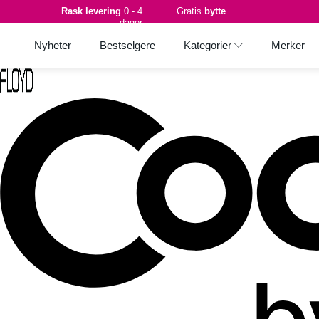
Rask levering
0 - 4
Gratis
bytte
dager
Nyheter
Bestselgere
Kategorier
Merker