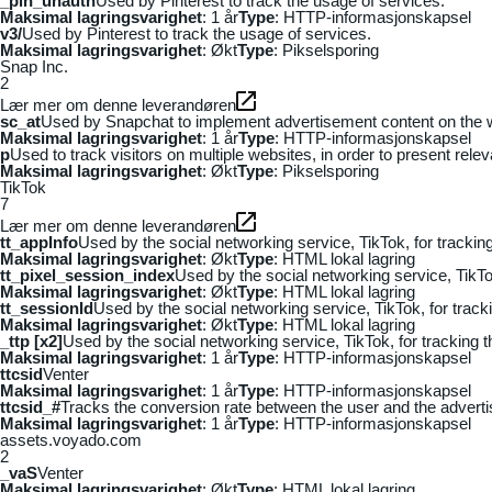
_pin_unauth
Used by Pinterest to track the usage of services.
Maksimal lagringsvarighet
: 1 år
Type
: HTTP-informasjonskapsel
v3/
Used by Pinterest to track the usage of services.
Maksimal lagringsvarighet
: Økt
Type
: Pikselsporing
Snap Inc.
2
Lær mer om denne leverandøren
sc_at
Used by Snapchat to implement advertisement content on the webs
Maksimal lagringsvarighet
: 1 år
Type
: HTTP-informasjonskapsel
p
Used to track visitors on multiple websites, in order to present rele
Maksimal lagringsvarighet
: Økt
Type
: Pikselsporing
TikTok
7
Lær mer om denne leverandøren
tt_appInfo
Used by the social networking service, TikTok, for tracki
Maksimal lagringsvarighet
: Økt
Type
: HTML lokal lagring
tt_pixel_session_index
Used by the social networking service, TikTo
Maksimal lagringsvarighet
: Økt
Type
: HTML lokal lagring
tt_sessionId
Used by the social networking service, TikTok, for trac
Maksimal lagringsvarighet
: Økt
Type
: HTML lokal lagring
_ttp [x2]
Used by the social networking service, TikTok, for tracking
Maksimal lagringsvarighet
: 1 år
Type
: HTTP-informasjonskapsel
ttcsid
Venter
Maksimal lagringsvarighet
: 1 år
Type
: HTTP-informasjonskapsel
ttcsid_#
Tracks the conversion rate between the user and the adverti
Maksimal lagringsvarighet
: 1 år
Type
: HTTP-informasjonskapsel
assets.voyado.com
2
_vaS
Venter
Maksimal lagringsvarighet
: Økt
Type
: HTML lokal lagring