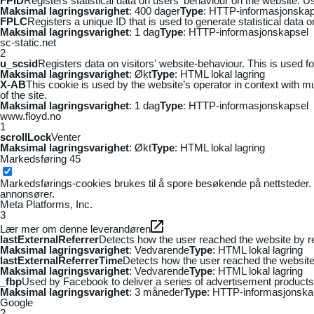
FPID
Registers statistical data on users' behaviour on the website. Us
Maksimal lagringsvarighet
: 400 dager
Type
: HTTP-informasjonskap
FPLC
Registers a unique ID that is used to generate statistical data 
Maksimal lagringsvarighet
: 1 dag
Type
: HTTP-informasjonskapsel
sc-static.net
2
u_scsid
Registers data on visitors' website-behaviour. This is used fo
Maksimal lagringsvarighet
: Økt
Type
: HTML lokal lagring
X-AB
This cookie is used by the website’s operator in context with mul
of the site.
Maksimal lagringsvarighet
: 1 dag
Type
: HTTP-informasjonskapsel
www.floyd.no
1
scrollLock
Venter
Maksimal lagringsvarighet
: Økt
Type
: HTML lokal lagring
Markedsføring
45
Markedsførings-cookies brukes til å spore besøkende på nettsteder. 
annonsører.
Meta Platforms, Inc.
3
Lær mer om denne leverandøren
lastExternalReferrer
Detects how the user reached the website by re
Maksimal lagringsvarighet
: Vedvarende
Type
: HTML lokal lagring
lastExternalReferrerTime
Detects how the user reached the website 
Maksimal lagringsvarighet
: Vedvarende
Type
: HTML lokal lagring
_fbp
Used by Facebook to deliver a series of advertisement products s
Maksimal lagringsvarighet
: 3 måneder
Type
: HTTP-informasjonska
Google
2