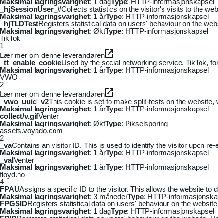
Maksimal lagringsvarighet
: 1 dag
Type
: HTTP-informasjonskapsel
_hjSessionUser_#
Collects statistics on the visitor's visits to the
Maksimal lagringsvarighet
: 1 år
Type
: HTTP-informasjonskapsel
_hjTLDTest
Registers statistical data on users' behaviour on the webs
Maksimal lagringsvarighet
: Økt
Type
: HTTP-informasjonskapsel
TikTok
1
Lær mer om denne leverandøren
_tt_enable_cookie
Used by the social networking service, TikTok, fo
Maksimal lagringsvarighet
: 1 år
Type
: HTTP-informasjonskapsel
VWO
2
Lær mer om denne leverandøren
_vwo_uuid_v2
This cookie is set to make split-tests on the website,
Maksimal lagringsvarighet
: 1 år
Type
: HTTP-informasjonskapsel
collect/v.gif
Venter
Maksimal lagringsvarighet
: Økt
Type
: Pikselsporing
assets.voyado.com
2
_va
Contains an visitor ID. This is used to identify the visitor upon re-
Maksimal lagringsvarighet
: 1 år
Type
: HTTP-informasjonskapsel
_vaI
Venter
Maksimal lagringsvarighet
: 1 år
Type
: HTTP-informasjonskapsel
floyd.no
4
FPAU
Assigns a specific ID to the visitor. This allows the website to 
Maksimal lagringsvarighet
: 3 måneder
Type
: HTTP-informasjonska
FPGSID
Registers statistical data on users' behaviour on the website.
Maksimal lagringsvarighet
: 1 dag
Type
: HTTP-informasjonskapsel