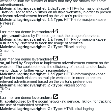
website to limit the number of times that they are shown the same
advertisement.
Maksimal lagringsvarighet
: 1 dag
Type
: HTTP-informasjonskapsel
_uetvid
Used to track visitors on multiple websites, in order to presen
relevant advertisement based on the visitor's preferences.
Maksimal lagringsvarighet
: 1 år
Type
: HTTP-informasjonskapsel
Pinterest
2
Lær mer om denne leverandøren
_pin_unauth
Used by Pinterest to track the usage of services.
Maksimal lagringsvarighet
: 1 år
Type
: HTTP-informasjonskapsel
v3/
Used by Pinterest to track the usage of services.
Maksimal lagringsvarighet
: Økt
Type
: Pikselsporing
Snap Inc.
2
Lær mer om denne leverandøren
sc_at
Used by Snapchat to implement advertisement content on the
website - The cookie detects the efficiency of the ads and collects
visitor data for further visitor segmentation.
Maksimal lagringsvarighet
: 1 år
Type
: HTTP-informasjonskapsel
p
Used to track visitors on multiple websites, in order to present
relevant advertisement based on the visitor's preferences.
Maksimal lagringsvarighet
: Økt
Type
: Pikselsporing
TikTok
7
Lær mer om denne leverandøren
tt_appInfo
Used by the social networking service, TikTok, for trackin
the use of embedded services.
Maksimal lagringsvarighet
: Økt
Type
: HTML lokal lagring