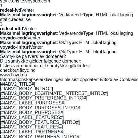
static.onsite.voyado.com
1
redeal-lvd
Venter
Maksimal lagringsvarighet
: Vedvarende
Type
: HTML lokal lagring
static.redeal.se
3
redeal-idfd
Venter
Maksimal lagringsvarighet
: Vedvarende
Type
: HTML lokal lagring
voyado-ccdc
Venter
Maksimal lagringsvarighet
: Økt
Type
: HTML lokal lagring
voyado-initurl
Venter
Maksimal lagringsvarighet
: Økt
Type
: HTML lokal lagring
Samtykke på tvers av domener
2
Ditt samtykke gjelder følgende domener:
Liste over domener ditt samtykke gjelder for:
checkout.floyd.no
www.floyd.no
Informasjonskapselerklæringen ble sist oppdatert 8/3/26 av
Cookiebo
[#IABV2_TITLE#]
[#IABV2_BODY_INTRO#]
[#IABV2_BODY_LEGITIMATE_INTEREST_INTRO#]
[#IABV2_BODY_PREFERENCE_INTRO#]
[#IABV2_LABEL_PURPOSES#]
[#IABV2_BODY_PURPOSES_INTRO#]
[#IABV2_BODY_PURPOSES#]
[#IABV2_LABEL_FEATURES#]
[#IABV2_BODY_FEATURES_INTRO#]
[#IABV2_BODY_FEATURES#]
[#IABV2_LABEL_PARTNERS#]
[#IABV2_BODY_PARTNERS_INTRO#]