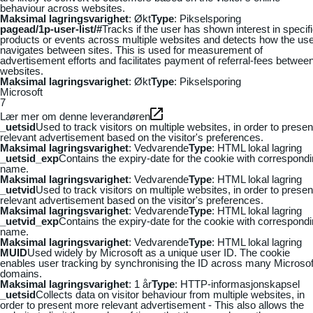
behaviour across websites.
Maksimal lagringsvarighet
: Økt
Type
: Pikselsporing
pagead/1p-user-list/#
Tracks if the user has shown interest in specif
products or events across multiple websites and detects how the us
navigates between sites. This is used for measurement of
advertisement efforts and facilitates payment of referral-fees betwee
websites.
Maksimal lagringsvarighet
: Økt
Type
: Pikselsporing
Microsoft
7
Lær mer om denne leverandøren
_uetsid
Used to track visitors on multiple websites, in order to presen
relevant advertisement based on the visitor's preferences.
Maksimal lagringsvarighet
: Vedvarende
Type
: HTML lokal lagring
_uetsid_exp
Contains the expiry-date for the cookie with correspond
name.
Maksimal lagringsvarighet
: Vedvarende
Type
: HTML lokal lagring
_uetvid
Used to track visitors on multiple websites, in order to presen
relevant advertisement based on the visitor's preferences.
Maksimal lagringsvarighet
: Vedvarende
Type
: HTML lokal lagring
_uetvid_exp
Contains the expiry-date for the cookie with correspond
name.
Maksimal lagringsvarighet
: Vedvarende
Type
: HTML lokal lagring
MUID
Used widely by Microsoft as a unique user ID. The cookie
enables user tracking by synchronising the ID across many Microsof
domains.
Maksimal lagringsvarighet
: 1 år
Type
: HTTP-informasjonskapsel
_uetsid
Collects data on visitor behaviour from multiple websites, in
order to present more relevant advertisement - This also allows the