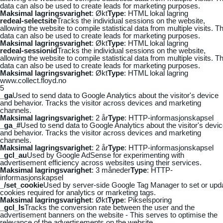
data can also be used to create leads for marketing purposes.
Maksimal lagringsvarighet
: Økt
Type
: HTML lokal lagring
redeal-selectsite
Tracks the individual sessions on the website,
allowing the website to compile statistical data from multiple visits. Th
data can also be used to create leads for marketing purposes.
Maksimal lagringsvarighet
: Økt
Type
: HTML lokal lagring
redeal-sessionid
Tracks the individual sessions on the website,
allowing the website to compile statistical data from multiple visits. Th
data can also be used to create leads for marketing purposes.
Maksimal lagringsvarighet
: Økt
Type
: HTML lokal lagring
www.collect.floyd.no
5
_ga
Used to send data to Google Analytics about the visitor's device
and behavior. Tracks the visitor across devices and marketing
channels.
Maksimal lagringsvarighet
: 2 år
Type
: HTTP-informasjonskapsel
_ga_#
Used to send data to Google Analytics about the visitor's devi
and behavior. Tracks the visitor across devices and marketing
channels.
Maksimal lagringsvarighet
: 2 år
Type
: HTTP-informasjonskapsel
_gcl_au
Used by Google AdSense for experimenting with
advertisement efficiency across websites using their services.
Maksimal lagringsvarighet
: 3 måneder
Type
: HTTP-
informasjonskapsel
_/set_cookie
Used by server-side Google Tag Manager to set or upd
cookies required for analytics or marketing tags.
Maksimal lagringsvarighet
: Økt
Type
: Pikselsporing
_gcl_ls
Tracks the conversion rate between the user and the
advertisement banners on the website - This serves to optimise the
relevance of the advertisements on the website.