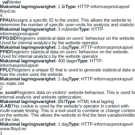
_vaI
Venter
Maksimal lagringsvarighet
: 1 år
Type
: HTTP-informasjonskapsel
floyd.no
4
FPAU
Assigns a specific ID to the visitor. This allows the website to
determine the number of specific user-visits for analysis and statistic
Maksimal lagringsvarighet
: 3 måneder
Type
: HTTP-
informasjonskapsel
FPGSID
Registers statistical data on users' behaviour on the website
Used for internal analytics by the website operator.
Maksimal lagringsvarighet
: 1 dag
Type
: HTTP-informasjonskapsel
FPID
Registers statistical data on users' behaviour on the website.
Used for internal analytics by the website operator.
Maksimal lagringsvarighet
: 400 dager
Type
: HTTP-
informasjonskapsel
FPLC
Registers a unique ID that is used to generate statistical data o
how the visitor uses the website.
Maksimal lagringsvarighet
: 1 dag
Type
: HTTP-informasjonskapsel
sc-static.net
2
u_scsid
Registers data on visitors' website-behaviour. This is used fo
internal analysis and website optimization.
Maksimal lagringsvarighet
: Økt
Type
: HTML lokal lagring
X-AB
This cookie is used by the website’s operator in context with
multi-variate testing. This is a tool used to combine or change conten
on the website. This allows the website to find the best variation/editi
of the site.
Maksimal lagringsvarighet
: 1 dag
Type
: HTTP-informasjonskapsel
www.floyd.no
1