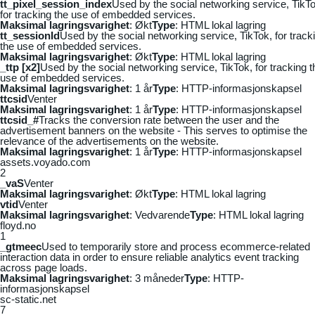
tt_pixel_session_index
Used by the social networking service, TikTo
for tracking the use of embedded services.
Maksimal lagringsvarighet
: Økt
Type
: HTML lokal lagring
tt_sessionId
Used by the social networking service, TikTok, for track
the use of embedded services.
Maksimal lagringsvarighet
: Økt
Type
: HTML lokal lagring
_ttp [x2]
Used by the social networking service, TikTok, for tracking t
use of embedded services.
Maksimal lagringsvarighet
: 1 år
Type
: HTTP-informasjonskapsel
ttcsid
Venter
Maksimal lagringsvarighet
: 1 år
Type
: HTTP-informasjonskapsel
ttcsid_#
Tracks the conversion rate between the user and the
advertisement banners on the website - This serves to optimise the
relevance of the advertisements on the website.
Maksimal lagringsvarighet
: 1 år
Type
: HTTP-informasjonskapsel
assets.voyado.com
2
_vaS
Venter
Maksimal lagringsvarighet
: Økt
Type
: HTML lokal lagring
vtid
Venter
Maksimal lagringsvarighet
: Vedvarende
Type
: HTML lokal lagring
floyd.no
1
_gtmeec
Used to temporarily store and process ecommerce-related
interaction data in order to ensure reliable analytics event tracking
across page loads.
Maksimal lagringsvarighet
: 3 måneder
Type
: HTTP-
informasjonskapsel
sc-static.net
7