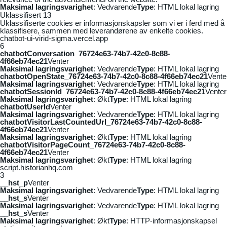
Maksimal lagringsvarighet
: Vedvarende
Type
: HTML lokal lagring
Uklassifisert
13
Uklassifiserte cookies er informasjonskapsler som vi er i ferd med å
klassifisere, sammen med leverandørene av enkelte cookies.
chatbot-ui-virid-sigma.vercel.app
6
chatbotConversation_76724e63-74b7-42c0-8c88-
4f66eb74ec21
Venter
Maksimal lagringsvarighet
: Vedvarende
Type
: HTML lokal lagring
chatbotOpenState_76724e63-74b7-42c0-8c88-4f66eb74ec21
Vente
Maksimal lagringsvarighet
: Vedvarende
Type
: HTML lokal lagring
chatbotSessionId_76724e63-74b7-42c0-8c88-4f66eb74ec21
Venter
Maksimal lagringsvarighet
: Økt
Type
: HTML lokal lagring
chatbotUserId
Venter
Maksimal lagringsvarighet
: Vedvarende
Type
: HTML lokal lagring
chatbotVisitorLastCountedUrl_76724e63-74b7-42c0-8c88-
4f66eb74ec21
Venter
Maksimal lagringsvarighet
: Økt
Type
: HTML lokal lagring
chatbotVisitorPageCount_76724e63-74b7-42c0-8c88-
4f66eb74ec21
Venter
Maksimal lagringsvarighet
: Økt
Type
: HTML lokal lagring
script.historianhq.com
3
__hst_p
Venter
Maksimal lagringsvarighet
: Vedvarende
Type
: HTML lokal lagring
__hst_s
Venter
Maksimal lagringsvarighet
: Vedvarende
Type
: HTML lokal lagring
__hst_s
Venter
Maksimal lagringsvarighet
: Økt
Type
: HTTP-informasjonskapsel