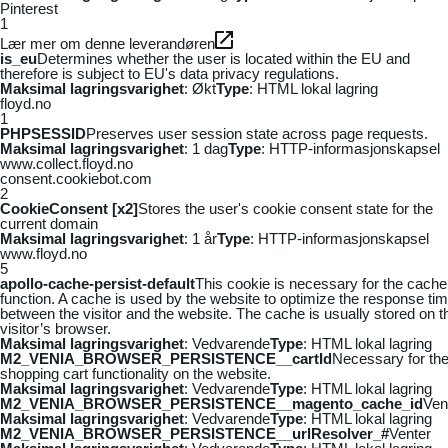
Pinterest
1
Lær mer om denne leverandøren
is_eu
Determines whether the user is located within the EU and
therefore is subject to EU's data privacy regulations.
Maksimal lagringsvarighet
: Økt
Type
: HTML lokal lagring
floyd.no
1
PHPSESSID
Preserves user session state across page requests.
Maksimal lagringsvarighet
: 1 dag
Type
: HTTP-informasjonskapsel
www.collect.floyd.no
consent.cookiebot.com
2
CookieConsent [x2]
Stores the user's cookie consent state for the
current domain
Maksimal lagringsvarighet
: 1 år
Type
: HTTP-informasjonskapsel
www.floyd.no
5
apollo-cache-persist-default
This cookie is necessary for the cache
function. A cache is used by the website to optimize the response ti
between the visitor and the website. The cache is usually stored on t
visitor’s browser.
Maksimal lagringsvarighet
: Vedvarende
Type
: HTML lokal lagring
M2_VENIA_BROWSER_PERSISTENCE__cartId
Necessary for th
shopping cart functionality on the website.
Maksimal lagringsvarighet
: Vedvarende
Type
: HTML lokal lagring
M2_VENIA_BROWSER_PERSISTENCE__magento_cache_id
Ven
Maksimal lagringsvarighet
: Vedvarende
Type
: HTML lokal lagring
M2_VENIA_BROWSER_PERSISTENCE__urlResolver_#
Venter