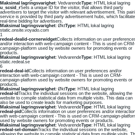
Maksimal lagringsvarighet
: Vedvarende
Type
: HTML lokal lagring
u_scsid_r
Sets a unique ID for the visitor, that allows third party
advertisers to target the visitor with relevant advertisement. This pair
service is provided by third party advertisement hubs, which facilitat
real-time bidding for advertisers.
Maksimal lagringsvarighet
: Økt
Type
: HTML lokal lagring
static.onsite.voyado.com
1
redeal-dealid-cornerwidget
Collects information on user preference
and/or interaction with web-campaign content - This is used on CRM
campaign-platform used by website owners for promoting events or
products.
Maksimal lagringsvarighet
: Vedvarende
Type
: HTML lokal lagring
static.redeal.se
6
redeal-deal-id
Collects information on user preferences and/or
interaction with web-campaign content - This is used on CRM-
campaign-platform used by website owners for promoting events or
products.
Maksimal lagringsvarighet
: Økt
Type
: HTML lokal lagring
redeal-id
Tracks the individual sessions on the website, allowing the
website to compile statistical data from multiple visits. This data can
also be used to create leads for marketing purposes.
Maksimal lagringsvarighet
: Vedvarende
Type
: HTML lokal lagring
redeal-pid
Collects information on user preferences and/or interactio
with web-campaign content - This is used on CRM-campaign-platfo
used by website owners for promoting events or products.
Maksimal lagringsvarighet
: Vedvarende
Type
: HTML lokal lagring
redeal-sel-domain
Tracks the individual sessions on the website,
allowing the website to compile statistical data from multiple visits. Th