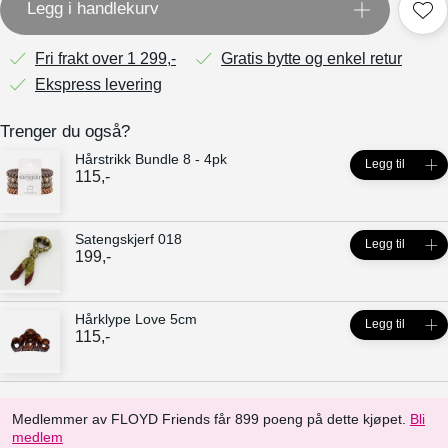
Legg i handlekurv
Fri frakt over 1 299,-
Gratis bytte og enkel retur
Ekspress levering
Trenger du også?
Hårstrikk Bundle 8 - 4pk
Legg til
115
,-
Satengskjerf 018
Legg til
199
,-
Hårklype Love 5cm
Legg til
115
,-
Medlemmer av FLOYD Friends får 899 poeng på dette kjøpet.
Bli
medlem