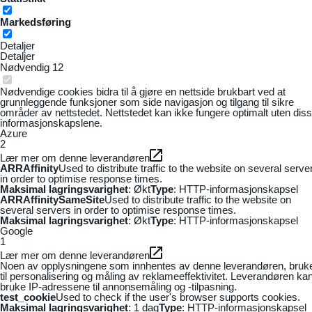
Markedsføring
Detaljer
Detaljer
Nødvendig
12
Nødvendige cookies bidra til å gjøre en nettside brukbart ved at
grunnleggende funksjoner som side navigasjon og tilgang til sikre
områder av nettstedet. Nettstedet kan ikke fungere optimalt uten dis
informasjonskapslene.
Azure
2
Lær mer om denne leverandøren
ARRAffinity
Used to distribute traffic to the website on several serve
in order to optimise response times.
Maksimal lagringsvarighet
: Økt
Type
: HTTP-informasjonskapsel
ARRAffinitySameSite
Used to distribute traffic to the website on
several servers in order to optimise response times.
Maksimal lagringsvarighet
: Økt
Type
: HTTP-informasjonskapsel
Google
1
Lær mer om denne leverandøren
Noen av opplysningene som innhentes av denne leverandøren, bruk
til personalisering og måling av reklameeffektivitet. Leverandøren ka
bruke IP-adressene til annonsemåling og -tilpasning.
test_cookie
Used to check if the user's browser supports cookies.
Maksimal lagringsvarighet
: 1 dag
Type
: HTTP-informasjonskapsel