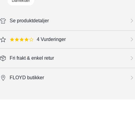
Dameklær
Se produktdetaljer
4 Vurderinger
3.8 star rating
Fri frakt & enkel retur
FLOYD butikker