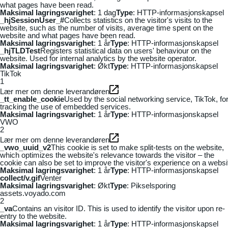
what pages have been read.
Maksimal lagringsvarighet
: 1 dag
Type
: HTTP-informasjonskapsel
_hjSessionUser_#
Collects statistics on the visitor's visits to the
website, such as the number of visits, average time spent on the
website and what pages have been read.
Maksimal lagringsvarighet
: 1 år
Type
: HTTP-informasjonskapsel
_hjTLDTest
Registers statistical data on users' behaviour on the
website. Used for internal analytics by the website operator.
Maksimal lagringsvarighet
: Økt
Type
: HTTP-informasjonskapsel
TikTok
1
Lær mer om denne leverandøren
_tt_enable_cookie
Used by the social networking service, TikTok, fo
tracking the use of embedded services.
Maksimal lagringsvarighet
: 1 år
Type
: HTTP-informasjonskapsel
VWO
2
Lær mer om denne leverandøren
_vwo_uuid_v2
This cookie is set to make split-tests on the website,
which optimizes the website's relevance towards the visitor – the
cookie can also be set to improve the visitor's experience on a websi
Maksimal lagringsvarighet
: 1 år
Type
: HTTP-informasjonskapsel
collect/v.gif
Venter
Maksimal lagringsvarighet
: Økt
Type
: Pikselsporing
assets.voyado.com
2
_va
Contains an visitor ID. This is used to identify the visitor upon re-
entry to the website.
Maksimal lagringsvarighet
: 1 år
Type
: HTTP-informasjonskapsel