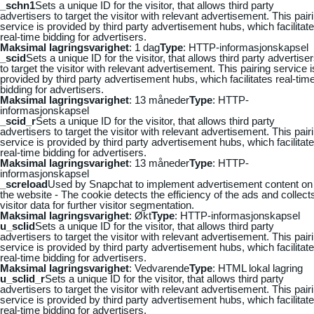
_schn1
Sets a unique ID for the visitor, that allows third party
advertisers to target the visitor with relevant advertisement. This pair
service is provided by third party advertisement hubs, which facilitat
real-time bidding for advertisers.
Maksimal lagringsvarighet
: 1 dag
Type
: HTTP-informasjonskapsel
_scid
Sets a unique ID for the visitor, that allows third party advertise
to target the visitor with relevant advertisement. This pairing service i
provided by third party advertisement hubs, which facilitates real-tim
bidding for advertisers.
Maksimal lagringsvarighet
: 13 måneder
Type
: HTTP-
informasjonskapsel
_scid_r
Sets a unique ID for the visitor, that allows third party
advertisers to target the visitor with relevant advertisement. This pair
service is provided by third party advertisement hubs, which facilitat
real-time bidding for advertisers.
Maksimal lagringsvarighet
: 13 måneder
Type
: HTTP-
informasjonskapsel
_screload
Used by Snapchat to implement advertisement content on
the website - The cookie detects the efficiency of the ads and collect
visitor data for further visitor segmentation.
Maksimal lagringsvarighet
: Økt
Type
: HTTP-informasjonskapsel
u_sclid
Sets a unique ID for the visitor, that allows third party
advertisers to target the visitor with relevant advertisement. This pair
service is provided by third party advertisement hubs, which facilitat
real-time bidding for advertisers.
Maksimal lagringsvarighet
: Vedvarende
Type
: HTML lokal lagring
u_sclid_r
Sets a unique ID for the visitor, that allows third party
advertisers to target the visitor with relevant advertisement. This pair
service is provided by third party advertisement hubs, which facilitat
real-time bidding for advertisers.