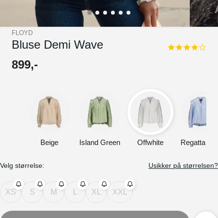
FLOYD
Bluse Demi Wave
3.8
star
899
,-
rating
Beige
Island Green
Offwhite
Regatta Blu
Velg størrelse:
Usikker på størrelsen?
XS
S
M
L
XL
XXL