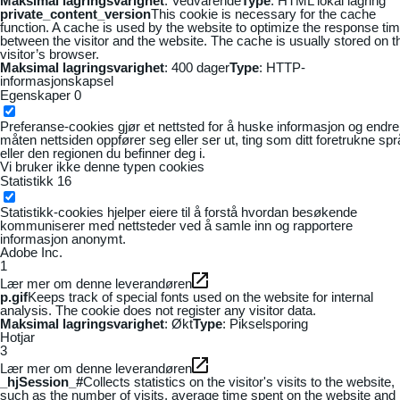
Maksimal lagringsvarighet
: Vedvarende
Type
: HTML lokal lagring
private_content_version
This cookie is necessary for the cache
function. A cache is used by the website to optimize the response ti
between the visitor and the website. The cache is usually stored on t
visitor’s browser.
Maksimal lagringsvarighet
: 400 dager
Type
: HTTP-
informasjonskapsel
Egenskaper
0
Preferanse-cookies gjør et nettsted for å huske informasjon og endre
måten nettsiden oppfører seg eller ser ut, ting som ditt foretrukne sp
eller den regionen du befinner deg i.
Vi bruker ikke denne typen cookies
Statistikk
16
Statistikk-cookies hjelper eiere til å forstå hvordan besøkende
kommuniserer med nettsteder ved å samle inn og rapportere
informasjon anonymt.
Adobe Inc.
1
Lær mer om denne leverandøren
p.gif
Keeps track of special fonts used on the website for internal
analysis. The cookie does not register any visitor data.
Maksimal lagringsvarighet
: Økt
Type
: Pikselsporing
Hotjar
3
Lær mer om denne leverandøren
_hjSession_#
Collects statistics on the visitor's visits to the website,
such as the number of visits, average time spent on the website and