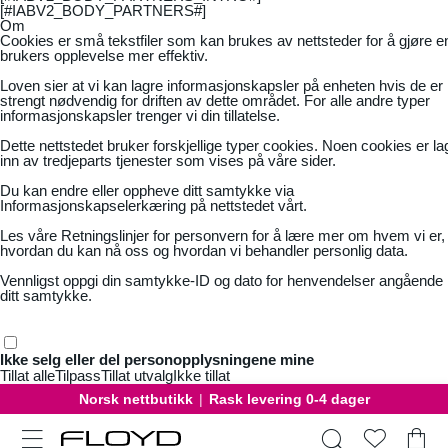
[#IABV2_BODY_PARTNERS#]
Om
Cookies er små tekstfiler som kan brukes av nettsteder for å gjøre e
brukers opplevelse mer effektiv.
Loven sier at vi kan lagre informasjonskapsler på enheten hvis de er
strengt nødvendig for driften av dette området. For alle andre typer
informasjonskapsler trenger vi din tillatelse.
Dette nettstedet bruker forskjellige typer cookies. Noen cookies er la
inn av tredjeparts tjenester som vises på våre sider.
Du kan endre eller oppheve ditt samtykke via
Informasjonskapselerkæring på nettstedet vårt.
Les våre
Retningslinjer for personvern
for å lære mer om hvem vi er,
hvordan du kan nå oss og hvordan vi behandler personlig data.
Vennligst oppgi din samtykke-ID og dato for henvendelser angående
ditt samtykke.
Ikke selg eller del personopplysningene mine
Tillat alle
Tilpass
Tillat utvalg
Ikke tillat
Norsk nettbutikk
|
Rask levering 0-4 dager