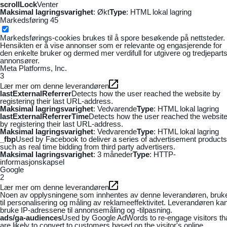
scrollLock
Venter
Maksimal lagringsvarighet
: Økt
Type
: HTML lokal lagring
Markedsføring
45
Markedsførings-cookies brukes til å spore besøkende på nettsteder.
Hensikten er å vise annonser som er relevante og engasjerende for
den enkelte bruker og dermed mer verdifull for utgivere og tredjepart
annonsører.
Meta Platforms, Inc.
3
Lær mer om denne leverandøren
lastExternalReferrer
Detects how the user reached the website by
registering their last URL-address.
Maksimal lagringsvarighet
: Vedvarende
Type
: HTML lokal lagring
lastExternalReferrerTime
Detects how the user reached the websit
by registering their last URL-address.
Maksimal lagringsvarighet
: Vedvarende
Type
: HTML lokal lagring
_fbp
Used by Facebook to deliver a series of advertisement products
such as real time bidding from third party advertisers.
Maksimal lagringsvarighet
: 3 måneder
Type
: HTTP-
informasjonskapsel
Google
2
Lær mer om denne leverandøren
Noen av opplysningene som innhentes av denne leverandøren, bruk
til personalisering og måling av reklameeffektivitet. Leverandøren ka
bruke IP-adressene til annonsemåling og -tilpasning.
ads/ga-audiences
Used by Google AdWords to re-engage visitors th
are likely to convert to customers based on the visitor's online