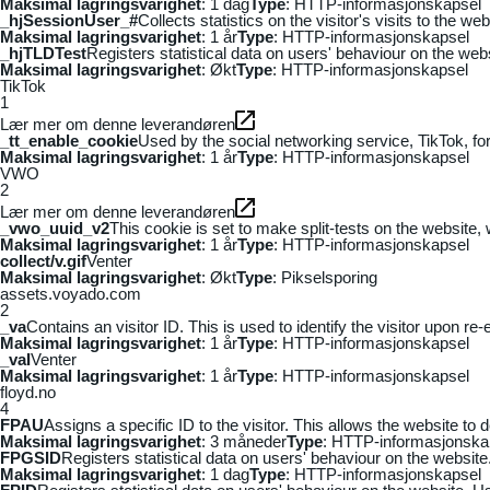
Maksimal lagringsvarighet
: 1 dag
Type
: HTTP-informasjonskapsel
_hjSessionUser_#
Collects statistics on the visitor's visits to the
Maksimal lagringsvarighet
: 1 år
Type
: HTTP-informasjonskapsel
_hjTLDTest
Registers statistical data on users' behaviour on the webs
Maksimal lagringsvarighet
: Økt
Type
: HTTP-informasjonskapsel
TikTok
1
Lær mer om denne leverandøren
_tt_enable_cookie
Used by the social networking service, TikTok, fo
Maksimal lagringsvarighet
: 1 år
Type
: HTTP-informasjonskapsel
VWO
2
Lær mer om denne leverandøren
_vwo_uuid_v2
This cookie is set to make split-tests on the website,
Maksimal lagringsvarighet
: 1 år
Type
: HTTP-informasjonskapsel
collect/v.gif
Venter
Maksimal lagringsvarighet
: Økt
Type
: Pikselsporing
assets.voyado.com
2
_va
Contains an visitor ID. This is used to identify the visitor upon re-
Maksimal lagringsvarighet
: 1 år
Type
: HTTP-informasjonskapsel
_vaI
Venter
Maksimal lagringsvarighet
: 1 år
Type
: HTTP-informasjonskapsel
floyd.no
4
FPAU
Assigns a specific ID to the visitor. This allows the website to 
Maksimal lagringsvarighet
: 3 måneder
Type
: HTTP-informasjonska
FPGSID
Registers statistical data on users' behaviour on the website.
Maksimal lagringsvarighet
: 1 dag
Type
: HTTP-informasjonskapsel