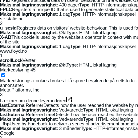
FPID
Registers statistical data on users' behaviour on the website. Us
Maksimal lagringsvarighet
: 400 dager
Type
: HTTP-informasjonskap
FPLC
Registers a unique ID that is used to generate statistical data 
Maksimal lagringsvarighet
: 1 dag
Type
: HTTP-informasjonskapsel
sc-static.net
2
u_scsid
Registers data on visitors' website-behaviour. This is used fo
Maksimal lagringsvarighet
: Økt
Type
: HTML lokal lagring
X-AB
This cookie is used by the website’s operator in context with mul
of the site.
Maksimal lagringsvarighet
: 1 dag
Type
: HTTP-informasjonskapsel
www.floyd.no
1
scrollLock
Venter
Maksimal lagringsvarighet
: Økt
Type
: HTML lokal lagring
Markedsføring
45
Markedsførings-cookies brukes til å spore besøkende på nettsteder. 
annonsører.
Meta Platforms, Inc.
3
Lær mer om denne leverandøren
lastExternalReferrer
Detects how the user reached the website by re
Maksimal lagringsvarighet
: Vedvarende
Type
: HTML lokal lagring
lastExternalReferrerTime
Detects how the user reached the website 
Maksimal lagringsvarighet
: Vedvarende
Type
: HTML lokal lagring
_fbp
Used by Facebook to deliver a series of advertisement products s
Maksimal lagringsvarighet
: 3 måneder
Type
: HTTP-informasjonska
Google
2