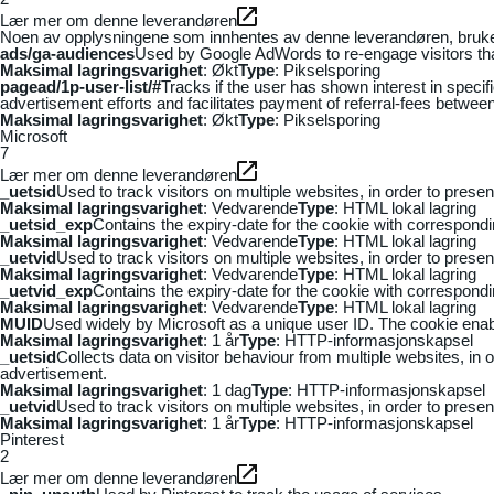
Lær mer om denne leverandøren
Noen av opplysningene som innhentes av denne leverandøren, brukes t
ads/ga-audiences
Used by Google AdWords to re-engage visitors that
Maksimal lagringsvarighet
: Økt
Type
: Pikselsporing
pagead/1p-user-list/#
Tracks if the user has shown interest in speci
advertisement efforts and facilitates payment of referral-fees betwee
Maksimal lagringsvarighet
: Økt
Type
: Pikselsporing
Microsoft
7
Lær mer om denne leverandøren
_uetsid
Used to track visitors on multiple websites, in order to prese
Maksimal lagringsvarighet
: Vedvarende
Type
: HTML lokal lagring
_uetsid_exp
Contains the expiry-date for the cookie with correspond
Maksimal lagringsvarighet
: Vedvarende
Type
: HTML lokal lagring
_uetvid
Used to track visitors on multiple websites, in order to prese
Maksimal lagringsvarighet
: Vedvarende
Type
: HTML lokal lagring
_uetvid_exp
Contains the expiry-date for the cookie with correspond
Maksimal lagringsvarighet
: Vedvarende
Type
: HTML lokal lagring
MUID
Used widely by Microsoft as a unique user ID. The cookie ena
Maksimal lagringsvarighet
: 1 år
Type
: HTTP-informasjonskapsel
_uetsid
Collects data on visitor behaviour from multiple websites, in
advertisement.
Maksimal lagringsvarighet
: 1 dag
Type
: HTTP-informasjonskapsel
_uetvid
Used to track visitors on multiple websites, in order to prese
Maksimal lagringsvarighet
: 1 år
Type
: HTTP-informasjonskapsel
Pinterest
2
Lær mer om denne leverandøren