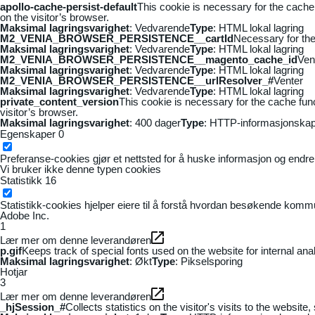
apollo-cache-persist-default
This cookie is necessary for the cache
on the visitor’s browser.
Maksimal lagringsvarighet
: Vedvarende
Type
: HTML lokal lagring
M2_VENIA_BROWSER_PERSISTENCE__cartId
Necessary for the 
Maksimal lagringsvarighet
: Vedvarende
Type
: HTML lokal lagring
M2_VENIA_BROWSER_PERSISTENCE__magento_cache_id
Ven
Maksimal lagringsvarighet
: Vedvarende
Type
: HTML lokal lagring
M2_VENIA_BROWSER_PERSISTENCE__urlResolver_#
Venter
Maksimal lagringsvarighet
: Vedvarende
Type
: HTML lokal lagring
private_content_version
This cookie is necessary for the cache fun
visitor’s browser.
Maksimal lagringsvarighet
: 400 dager
Type
: HTTP-informasjonskap
Egenskaper
0
Preferanse-cookies gjør et nettsted for å huske informasjon og endrer 
Vi bruker ikke denne typen cookies
Statistikk
16
Statistikk-cookies hjelper eiere til å forstå hvordan besøkende kom
Adobe Inc.
1
Lær mer om denne leverandøren
p.gif
Keeps track of special fonts used on the website for internal anal
Maksimal lagringsvarighet
: Økt
Type
: Pikselsporing
Hotjar
3
Lær mer om denne leverandøren
_hjSession_#
Collects statistics on the visitor's visits to the webs