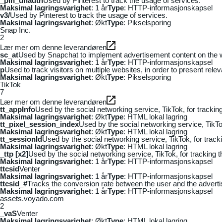
_pin_unauth
Used by Pinterest to track the usage of services.
Maksimal lagringsvarighet
: 1 år
Type
: HTTP-informasjonskapsel
v3/
Used by Pinterest to track the usage of services.
Maksimal lagringsvarighet
: Økt
Type
: Pikselsporing
Snap Inc.
2
Lær mer om denne leverandøren
sc_at
Used by Snapchat to implement advertisement content on the webs
Maksimal lagringsvarighet
: 1 år
Type
: HTTP-informasjonskapsel
p
Used to track visitors on multiple websites, in order to present rele
Maksimal lagringsvarighet
: Økt
Type
: Pikselsporing
TikTok
7
Lær mer om denne leverandøren
tt_appInfo
Used by the social networking service, TikTok, for tracki
Maksimal lagringsvarighet
: Økt
Type
: HTML lokal lagring
tt_pixel_session_index
Used by the social networking service, TikTo
Maksimal lagringsvarighet
: Økt
Type
: HTML lokal lagring
tt_sessionId
Used by the social networking service, TikTok, for trac
Maksimal lagringsvarighet
: Økt
Type
: HTML lokal lagring
_ttp [x2]
Used by the social networking service, TikTok, for tracking
Maksimal lagringsvarighet
: 1 år
Type
: HTTP-informasjonskapsel
ttcsid
Venter
Maksimal lagringsvarighet
: 1 år
Type
: HTTP-informasjonskapsel
ttcsid_#
Tracks the conversion rate between the user and the adverti
Maksimal lagringsvarighet
: 1 år
Type
: HTTP-informasjonskapsel
assets.voyado.com
2
_vaS
Venter
Maksimal lagringsvarighet
: Økt
Type
: HTML lokal lagring