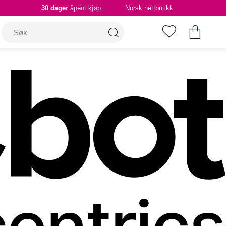
30 dager
åpent kjøp
Norsk nettbutikk