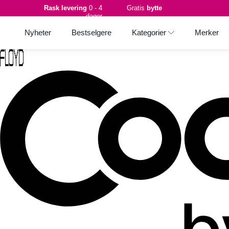
Rask levering
0 - 4
Gratis
bytte
dager
Nyheter
Bestselgere
Kategorier
Merker