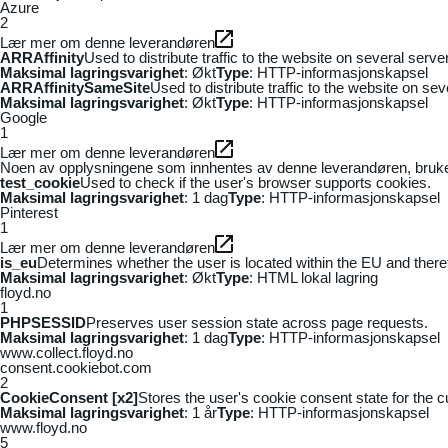
Azure
2
Lær mer om denne leverandøren
ARRAffinity
Used to distribute traffic to the website on several serv
Maksimal lagringsvarighet
: Økt
Type
: HTTP-informasjonskapsel
ARRAffinitySameSite
Used to distribute traffic to the website on se
Maksimal lagringsvarighet
: Økt
Type
: HTTP-informasjonskapsel
Google
1
Lær mer om denne leverandøren
Noen av opplysningene som innhentes av denne leverandøren, brukes t
test_cookie
Used to check if the user's browser supports cookies.
Maksimal lagringsvarighet
: 1 dag
Type
: HTTP-informasjonskapsel
Pinterest
1
Lær mer om denne leverandøren
is_eu
Determines whether the user is located within the EU and theref
Maksimal lagringsvarighet
: Økt
Type
: HTML lokal lagring
floyd.no
1
PHPSESSID
Preserves user session state across page requests.
Maksimal lagringsvarighet
: 1 dag
Type
: HTTP-informasjonskapsel
www.collect.floyd.no
consent.cookiebot.com
2
CookieConsent [x2]
Stores the user's cookie consent state for the 
Maksimal lagringsvarighet
: 1 år
Type
: HTTP-informasjonskapsel
www.floyd.no
5