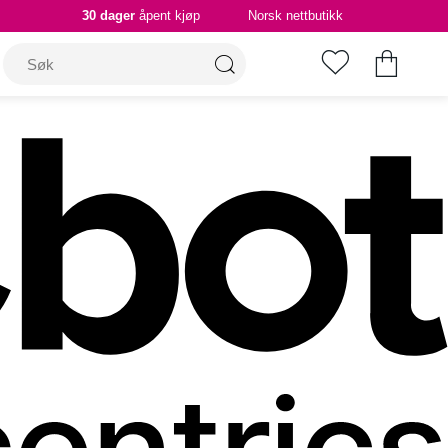
30 dager
åpent kjøp
Norsk nettbutikk