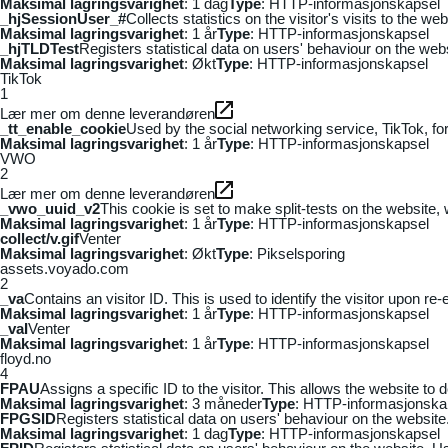
Maksimal lagringsvarighet
: 1 dag
Type
: HTTP-informasjonskapsel
_hjSessionUser_#
Collects statistics on the visitor's visits to the
Maksimal lagringsvarighet
: 1 år
Type
: HTTP-informasjonskapsel
_hjTLDTest
Registers statistical data on users' behaviour on the webs
Maksimal lagringsvarighet
: Økt
Type
: HTTP-informasjonskapsel
TikTok
1
Lær mer om denne leverandøren
_tt_enable_cookie
Used by the social networking service, TikTok, fo
Maksimal lagringsvarighet
: 1 år
Type
: HTTP-informasjonskapsel
VWO
2
Lær mer om denne leverandøren
_vwo_uuid_v2
This cookie is set to make split-tests on the website,
Maksimal lagringsvarighet
: 1 år
Type
: HTTP-informasjonskapsel
collect/v.gif
Venter
Maksimal lagringsvarighet
: Økt
Type
: Pikselsporing
assets.voyado.com
2
_va
Contains an visitor ID. This is used to identify the visitor upon re-
Maksimal lagringsvarighet
: 1 år
Type
: HTTP-informasjonskapsel
_vaI
Venter
Maksimal lagringsvarighet
: 1 år
Type
: HTTP-informasjonskapsel
floyd.no
4
FPAU
Assigns a specific ID to the visitor. This allows the website to 
Maksimal lagringsvarighet
: 3 måneder
Type
: HTTP-informasjonska
FPGSID
Registers statistical data on users' behaviour on the website.
Maksimal lagringsvarighet
: 1 dag
Type
: HTTP-informasjonskapsel