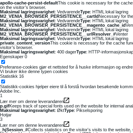
apollo-cache-persist-default
This cookie is necessary for the cache
on the visitor’s browser.
Maksimal lagringsvarighet
: Vedvarende
Type
: HTML lokal lagring
M2_VENIA_BROWSER_PERSISTENCE__cartId
Necessary for the 
Maksimal lagringsvarighet
: Vedvarende
Type
: HTML lokal lagring
M2_VENIA_BROWSER_PERSISTENCE__magento_cache_id
Ven
Maksimal lagringsvarighet
: Vedvarende
Type
: HTML lokal lagring
M2_VENIA_BROWSER_PERSISTENCE__urlResolver_#
Venter
Maksimal lagringsvarighet
: Vedvarende
Type
: HTML lokal lagring
private_content_version
This cookie is necessary for the cache fun
visitor’s browser.
Maksimal lagringsvarighet
: 400 dager
Type
: HTTP-informasjonskap
Egenskaper
0
Preferanse-cookies gjør et nettsted for å huske informasjon og endrer 
Vi bruker ikke denne typen cookies
Statistikk
16
Statistikk-cookies hjelper eiere til å forstå hvordan besøkende kom
Adobe Inc.
1
Lær mer om denne leverandøren
p.gif
Keeps track of special fonts used on the website for internal anal
Maksimal lagringsvarighet
: Økt
Type
: Pikselsporing
Hotjar
3
Lær mer om denne leverandøren
_hjSession_#
Collects statistics on the visitor's visits to the webs