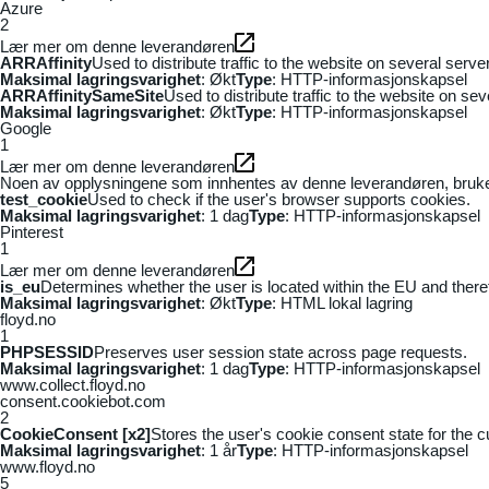
Azure
2
Lær mer om denne leverandøren
ARRAffinity
Used to distribute traffic to the website on several serv
Maksimal lagringsvarighet
: Økt
Type
: HTTP-informasjonskapsel
ARRAffinitySameSite
Used to distribute traffic to the website on se
Maksimal lagringsvarighet
: Økt
Type
: HTTP-informasjonskapsel
Google
1
Lær mer om denne leverandøren
Noen av opplysningene som innhentes av denne leverandøren, brukes t
test_cookie
Used to check if the user's browser supports cookies.
Maksimal lagringsvarighet
: 1 dag
Type
: HTTP-informasjonskapsel
Pinterest
1
Lær mer om denne leverandøren
is_eu
Determines whether the user is located within the EU and theref
Maksimal lagringsvarighet
: Økt
Type
: HTML lokal lagring
floyd.no
1
PHPSESSID
Preserves user session state across page requests.
Maksimal lagringsvarighet
: 1 dag
Type
: HTTP-informasjonskapsel
www.collect.floyd.no
consent.cookiebot.com
2
CookieConsent [x2]
Stores the user's cookie consent state for the 
Maksimal lagringsvarighet
: 1 år
Type
: HTTP-informasjonskapsel
www.floyd.no
5