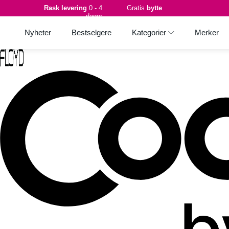
Rask levering
0 - 4
Gratis
bytte
dager
Nyheter
Bestselgere
Kategorier
Merker