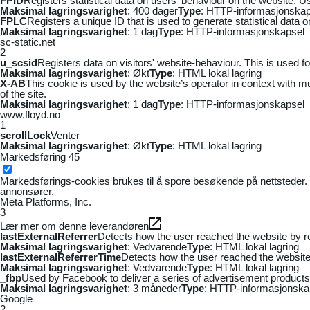
FPID
Registers statistical data on users' behaviour on the website. Us
Maksimal lagringsvarighet
: 400 dager
Type
: HTTP-informasjonskap
FPLC
Registers a unique ID that is used to generate statistical data 
Maksimal lagringsvarighet
: 1 dag
Type
: HTTP-informasjonskapsel
sc-static.net
2
u_scsid
Registers data on visitors' website-behaviour. This is used fo
Maksimal lagringsvarighet
: Økt
Type
: HTML lokal lagring
X-AB
This cookie is used by the website’s operator in context with mul
of the site.
Maksimal lagringsvarighet
: 1 dag
Type
: HTTP-informasjonskapsel
www.floyd.no
1
scrollLock
Venter
Maksimal lagringsvarighet
: Økt
Type
: HTML lokal lagring
Markedsføring
45
Markedsførings-cookies brukes til å spore besøkende på nettsteder. 
annonsører.
Meta Platforms, Inc.
3
Lær mer om denne leverandøren
lastExternalReferrer
Detects how the user reached the website by re
Maksimal lagringsvarighet
: Vedvarende
Type
: HTML lokal lagring
lastExternalReferrerTime
Detects how the user reached the website 
Maksimal lagringsvarighet
: Vedvarende
Type
: HTML lokal lagring
_fbp
Used by Facebook to deliver a series of advertisement products s
Maksimal lagringsvarighet
: 3 måneder
Type
: HTTP-informasjonska
Google
2