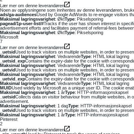
Lær mer om denne leverandøren
Noen av opplysningene som innhentes av denne leverandøren, brukes t
ads/ga-audiences
Used by Google AdWords to re-engage visitors that
Maksimal lagringsvarighet
: Økt
Type
: Pikselsporing
pagead/1p-user-list/#
Tracks if the user has shown interest in speci
advertisement efforts and facilitates payment of referral-fees betwee
Maksimal lagringsvarighet
: Økt
Type
: Pikselsporing
Microsoft
7
Lær mer om denne leverandøren
_uetsid
Used to track visitors on multiple websites, in order to prese
Maksimal lagringsvarighet
: Vedvarende
Type
: HTML lokal lagring
_uetsid_exp
Contains the expiry-date for the cookie with correspond
Maksimal lagringsvarighet
: Vedvarende
Type
: HTML lokal lagring
_uetvid
Used to track visitors on multiple websites, in order to prese
Maksimal lagringsvarighet
: Vedvarende
Type
: HTML lokal lagring
_uetvid_exp
Contains the expiry-date for the cookie with correspond
Maksimal lagringsvarighet
: Vedvarende
Type
: HTML lokal lagring
MUID
Used widely by Microsoft as a unique user ID. The cookie ena
Maksimal lagringsvarighet
: 1 år
Type
: HTTP-informasjonskapsel
_uetsid
Collects data on visitor behaviour from multiple websites, in
advertisement.
Maksimal lagringsvarighet
: 1 dag
Type
: HTTP-informasjonskapsel
_uetvid
Used to track visitors on multiple websites, in order to prese
Maksimal lagringsvarighet
: 1 år
Type
: HTTP-informasjonskapsel
Pinterest
2
Lær mer om denne leverandøren