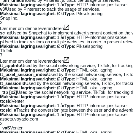
_pin_unauth
Used by Pinterest to track the usage of services.
Maksimal lagringsvarighet
: 1 år
Type
: HTTP-informasjonskapsel
v3/
Used by Pinterest to track the usage of services.
Maksimal lagringsvarighet
: Økt
Type
: Pikselsporing
Snap Inc.
2
Lær mer om denne leverandøren
sc_at
Used by Snapchat to implement advertisement content on the webs
Maksimal lagringsvarighet
: 1 år
Type
: HTTP-informasjonskapsel
p
Used to track visitors on multiple websites, in order to present rele
Maksimal lagringsvarighet
: Økt
Type
: Pikselsporing
TikTok
7
Lær mer om denne leverandøren
tt_appInfo
Used by the social networking service, TikTok, for tracki
Maksimal lagringsvarighet
: Økt
Type
: HTML lokal lagring
tt_pixel_session_index
Used by the social networking service, TikTo
Maksimal lagringsvarighet
: Økt
Type
: HTML lokal lagring
tt_sessionId
Used by the social networking service, TikTok, for trac
Maksimal lagringsvarighet
: Økt
Type
: HTML lokal lagring
_ttp [x2]
Used by the social networking service, TikTok, for tracking
Maksimal lagringsvarighet
: 1 år
Type
: HTTP-informasjonskapsel
ttcsid
Venter
Maksimal lagringsvarighet
: 1 år
Type
: HTTP-informasjonskapsel
ttcsid_#
Tracks the conversion rate between the user and the adverti
Maksimal lagringsvarighet
: 1 år
Type
: HTTP-informasjonskapsel
assets.voyado.com
2
_vaS
Venter
Maksimal lagringsvarighet
: Økt
Type
: HTML lokal lagring