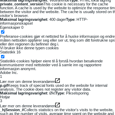
Maksimal lagringsvarighet
: Vedvarende
Type
: HTML lokal lagring
private_content_version
This cookie is necessary for the cache
function. A cache is used by the website to optimize the response ti
between the visitor and the website. The cache is usually stored on t
visitor’s browser.
Maksimal lagringsvarighet
: 400 dager
Type
: HTTP-
informasjonskapsel
Egenskaper
0
Preferanse-cookies gjør et nettsted for å huske informasjon og endre
måten nettsiden oppfører seg eller ser ut, ting som ditt foretrukne sp
eller den regionen du befinner deg i.
Vi bruker ikke denne typen cookies
Statistikk
16
Statistikk-cookies hjelper eiere til å forstå hvordan besøkende
kommuniserer med nettsteder ved å samle inn og rapportere
informasjon anonymt.
Adobe Inc.
1
Lær mer om denne leverandøren
p.gif
Keeps track of special fonts used on the website for internal
analysis. The cookie does not register any visitor data.
Maksimal lagringsvarighet
: Økt
Type
: Pikselsporing
Hotjar
3
Lær mer om denne leverandøren
_hjSession_#
Collects statistics on the visitor's visits to the website,
such as the number of visits, average time spent on the website and