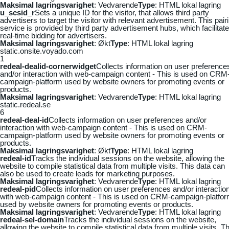
Maksimal lagringsvarighet
: Vedvarende
Type
: HTML lokal lagring
u_scsid_r
Sets a unique ID for the visitor, that allows third party
advertisers to target the visitor with relevant advertisement. This pair
service is provided by third party advertisement hubs, which facilitat
real-time bidding for advertisers.
Maksimal lagringsvarighet
: Økt
Type
: HTML lokal lagring
static.onsite.voyado.com
1
redeal-dealid-cornerwidget
Collects information on user preference
and/or interaction with web-campaign content - This is used on CRM
campaign-platform used by website owners for promoting events or
products.
Maksimal lagringsvarighet
: Vedvarende
Type
: HTML lokal lagring
static.redeal.se
6
redeal-deal-id
Collects information on user preferences and/or
interaction with web-campaign content - This is used on CRM-
campaign-platform used by website owners for promoting events or
products.
Maksimal lagringsvarighet
: Økt
Type
: HTML lokal lagring
redeal-id
Tracks the individual sessions on the website, allowing the
website to compile statistical data from multiple visits. This data can
also be used to create leads for marketing purposes.
Maksimal lagringsvarighet
: Vedvarende
Type
: HTML lokal lagring
redeal-pid
Collects information on user preferences and/or interactio
with web-campaign content - This is used on CRM-campaign-platfo
used by website owners for promoting events or products.
Maksimal lagringsvarighet
: Vedvarende
Type
: HTML lokal lagring
redeal-sel-domain
Tracks the individual sessions on the website,
allowing the website to compile statistical data from multiple visits. Th