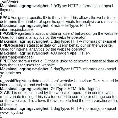
_vaI
Venter
Maksimal lagringsvarighet
: 1 år
Type
: HTTP-informasjonskapsel
floyd.no
4
FPAU
Assigns a specific ID to the visitor. This allows the website to
determine the number of specific user-visits for analysis and statistic
Maksimal lagringsvarighet
: 3 måneder
Type
: HTTP-
informasjonskapsel
FPGSID
Registers statistical data on users' behaviour on the website
Used for internal analytics by the website operator.
Maksimal lagringsvarighet
: 1 dag
Type
: HTTP-informasjonskapsel
FPID
Registers statistical data on users' behaviour on the website.
Used for internal analytics by the website operator.
Maksimal lagringsvarighet
: 400 dager
Type
: HTTP-
informasjonskapsel
FPLC
Registers a unique ID that is used to generate statistical data o
how the visitor uses the website.
Maksimal lagringsvarighet
: 1 dag
Type
: HTTP-informasjonskapsel
sc-static.net
2
u_scsid
Registers data on visitors' website-behaviour. This is used fo
internal analysis and website optimization.
Maksimal lagringsvarighet
: Økt
Type
: HTML lokal lagring
X-AB
This cookie is used by the website’s operator in context with
multi-variate testing. This is a tool used to combine or change conten
on the website. This allows the website to find the best variation/editi
of the site.
Maksimal lagringsvarighet
: 1 dag
Type
: HTTP-informasjonskapsel
www.floyd.no
1