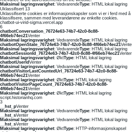
Maksimal lagringsvarighet
: Vedvarende
Type
: HTML lokal lagring
Uklassifisert
13
Uklassifiserte cookies er informasjonskapsler som vi er i ferd med å
klassifisere, sammen med leverandørene av enkelte cookies.
chatbot-ui-virid-sigma.vercel.app
6
chatbotConversation_76724e63-74b7-42c0-8c88-
4f66eb74ec21
Venter
Maksimal lagringsvarighet
: Vedvarende
Type
: HTML lokal lagring
chatbotOpenState_76724e63-74b7-42c0-8c88-4f66eb74ec21
Vente
Maksimal lagringsvarighet
: Vedvarende
Type
: HTML lokal lagring
chatbotSessionId_76724e63-74b7-42c0-8c88-4f66eb74ec21
Venter
Maksimal lagringsvarighet
: Økt
Type
: HTML lokal lagring
chatbotUserId
Venter
Maksimal lagringsvarighet
: Vedvarende
Type
: HTML lokal lagring
chatbotVisitorLastCountedUrl_76724e63-74b7-42c0-8c88-
4f66eb74ec21
Venter
Maksimal lagringsvarighet
: Økt
Type
: HTML lokal lagring
chatbotVisitorPageCount_76724e63-74b7-42c0-8c88-
4f66eb74ec21
Venter
Maksimal lagringsvarighet
: Økt
Type
: HTML lokal lagring
script.historianhq.com
3
__hst_p
Venter
Maksimal lagringsvarighet
: Vedvarende
Type
: HTML lokal lagring
__hst_s
Venter
Maksimal lagringsvarighet
: Vedvarende
Type
: HTML lokal lagring
__hst_s
Venter
Maksimal lagringsvarighet
: Økt
Type
: HTTP-informasjonskapsel