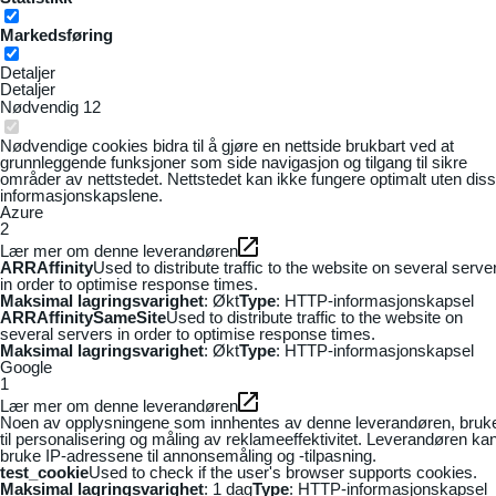
Markedsføring
Detaljer
Detaljer
Nødvendig
12
Nødvendige cookies bidra til å gjøre en nettside brukbart ved at
grunnleggende funksjoner som side navigasjon og tilgang til sikre
områder av nettstedet. Nettstedet kan ikke fungere optimalt uten dis
informasjonskapslene.
Azure
2
Lær mer om denne leverandøren
ARRAffinity
Used to distribute traffic to the website on several serve
in order to optimise response times.
Maksimal lagringsvarighet
: Økt
Type
: HTTP-informasjonskapsel
ARRAffinitySameSite
Used to distribute traffic to the website on
several servers in order to optimise response times.
Maksimal lagringsvarighet
: Økt
Type
: HTTP-informasjonskapsel
Google
1
Lær mer om denne leverandøren
Noen av opplysningene som innhentes av denne leverandøren, bruk
til personalisering og måling av reklameeffektivitet. Leverandøren ka
bruke IP-adressene til annonsemåling og -tilpasning.
test_cookie
Used to check if the user's browser supports cookies.
Maksimal lagringsvarighet
: 1 dag
Type
: HTTP-informasjonskapsel