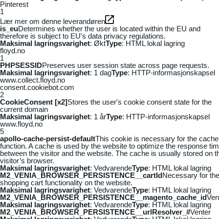
Pinterest
1
Lær mer om denne leverandøren
is_eu
Determines whether the user is located within the EU and
therefore is subject to EU's data privacy regulations.
Maksimal lagringsvarighet
: Økt
Type
: HTML lokal lagring
floyd.no
1
PHPSESSID
Preserves user session state across page requests.
Maksimal lagringsvarighet
: 1 dag
Type
: HTTP-informasjonskapsel
www.collect.floyd.no
consent.cookiebot.com
2
CookieConsent [x2]
Stores the user's cookie consent state for the
current domain
Maksimal lagringsvarighet
: 1 år
Type
: HTTP-informasjonskapsel
www.floyd.no
5
apollo-cache-persist-default
This cookie is necessary for the cache
function. A cache is used by the website to optimize the response ti
between the visitor and the website. The cache is usually stored on t
visitor’s browser.
Maksimal lagringsvarighet
: Vedvarende
Type
: HTML lokal lagring
M2_VENIA_BROWSER_PERSISTENCE__cartId
Necessary for th
shopping cart functionality on the website.
Maksimal lagringsvarighet
: Vedvarende
Type
: HTML lokal lagring
M2_VENIA_BROWSER_PERSISTENCE__magento_cache_id
Ven
Maksimal lagringsvarighet
: Vedvarende
Type
: HTML lokal lagring
M2_VENIA_BROWSER_PERSISTENCE__urlResolver_#
Venter