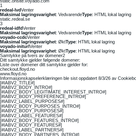
static.onsite.voyado.com
1
redeal-lvd
Venter
Maksimal lagringsvarighet
: Vedvarende
Type
: HTML lokal lagring
static.redeal.se
3
redeal-idfd
Venter
Maksimal lagringsvarighet
: Vedvarende
Type
: HTML lokal lagring
voyado-ccdc
Venter
Maksimal lagringsvarighet
: Økt
Type
: HTML lokal lagring
voyado-initurl
Venter
Maksimal lagringsvarighet
: Økt
Type
: HTML lokal lagring
Samtykke på tvers av domener
2
Ditt samtykke gjelder følgende domener:
Liste over domener ditt samtykke gjelder for:
checkout.floyd.no
www.floyd.no
Informasjonskapselerklæringen ble sist oppdatert 8/3/26 av
Cookiebo
[#IABV2_TITLE#]
[#IABV2_BODY_INTRO#]
[#IABV2_BODY_LEGITIMATE_INTEREST_INTRO#]
[#IABV2_BODY_PREFERENCE_INTRO#]
[#IABV2_LABEL_PURPOSES#]
[#IABV2_BODY_PURPOSES_INTRO#]
[#IABV2_BODY_PURPOSES#]
[#IABV2_LABEL_FEATURES#]
[#IABV2_BODY_FEATURES_INTRO#]
[#IABV2_BODY_FEATURES#]
[#IABV2_LABEL_PARTNERS#]
[#IABV2_BODY_PARTNERS_INTRO#]