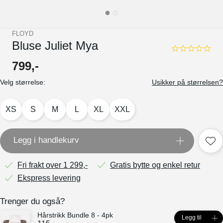
FLOYD
Bluse Juliet Mya
0.0
star
799
,-
rating
Velg størrelse:
Usikker på størrelsen?
XS
S
M
L
XL
XXL
Legg i handlekurv
Fri frakt over 1 299,-
Gratis bytte og enkel retur
Ekspress levering
Trenger du også?
Hårstrikk Bundle 8 - 4pk
Legg til