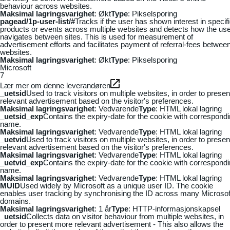
behaviour across websites.
Maksimal lagringsvarighet
: Økt
Type
: Pikselsporing
pagead/1p-user-list/#
Tracks if the user has shown interest in specif
products or events across multiple websites and detects how the us
navigates between sites. This is used for measurement of
advertisement efforts and facilitates payment of referral-fees betwee
websites.
Maksimal lagringsvarighet
: Økt
Type
: Pikselsporing
Microsoft
7
Lær mer om denne leverandøren
_uetsid
Used to track visitors on multiple websites, in order to presen
relevant advertisement based on the visitor's preferences.
Maksimal lagringsvarighet
: Vedvarende
Type
: HTML lokal lagring
_uetsid_exp
Contains the expiry-date for the cookie with correspond
name.
Maksimal lagringsvarighet
: Vedvarende
Type
: HTML lokal lagring
_uetvid
Used to track visitors on multiple websites, in order to presen
relevant advertisement based on the visitor's preferences.
Maksimal lagringsvarighet
: Vedvarende
Type
: HTML lokal lagring
_uetvid_exp
Contains the expiry-date for the cookie with correspond
name.
Maksimal lagringsvarighet
: Vedvarende
Type
: HTML lokal lagring
MUID
Used widely by Microsoft as a unique user ID. The cookie
enables user tracking by synchronising the ID across many Microsof
domains.
Maksimal lagringsvarighet
: 1 år
Type
: HTTP-informasjonskapsel
_uetsid
Collects data on visitor behaviour from multiple websites, in
order to present more relevant advertisement - This also allows the