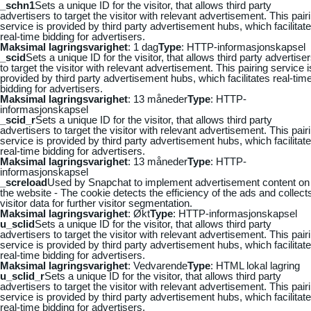
_schn1
Sets a unique ID for the visitor, that allows third party
advertisers to target the visitor with relevant advertisement. This pair
service is provided by third party advertisement hubs, which facilitat
real-time bidding for advertisers.
Maksimal lagringsvarighet
: 1 dag
Type
: HTTP-informasjonskapsel
_scid
Sets a unique ID for the visitor, that allows third party advertise
to target the visitor with relevant advertisement. This pairing service i
provided by third party advertisement hubs, which facilitates real-tim
bidding for advertisers.
Maksimal lagringsvarighet
: 13 måneder
Type
: HTTP-
informasjonskapsel
_scid_r
Sets a unique ID for the visitor, that allows third party
advertisers to target the visitor with relevant advertisement. This pair
service is provided by third party advertisement hubs, which facilitat
real-time bidding for advertisers.
Maksimal lagringsvarighet
: 13 måneder
Type
: HTTP-
informasjonskapsel
_screload
Used by Snapchat to implement advertisement content on
the website - The cookie detects the efficiency of the ads and collect
visitor data for further visitor segmentation.
Maksimal lagringsvarighet
: Økt
Type
: HTTP-informasjonskapsel
u_sclid
Sets a unique ID for the visitor, that allows third party
advertisers to target the visitor with relevant advertisement. This pair
service is provided by third party advertisement hubs, which facilitat
real-time bidding for advertisers.
Maksimal lagringsvarighet
: Vedvarende
Type
: HTML lokal lagring
u_sclid_r
Sets a unique ID for the visitor, that allows third party
advertisers to target the visitor with relevant advertisement. This pair
service is provided by third party advertisement hubs, which facilitat
real-time bidding for advertisers.