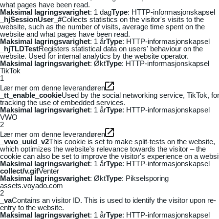
what pages have been read.
Maksimal lagringsvarighet
: 1 dag
Type
: HTTP-informasjonskapsel
_hjSessionUser_#
Collects statistics on the visitor's visits to the
website, such as the number of visits, average time spent on the
website and what pages have been read.
Maksimal lagringsvarighet
: 1 år
Type
: HTTP-informasjonskapsel
_hjTLDTest
Registers statistical data on users' behaviour on the
website. Used for internal analytics by the website operator.
Maksimal lagringsvarighet
: Økt
Type
: HTTP-informasjonskapsel
TikTok
1
Lær mer om denne leverandøren
_tt_enable_cookie
Used by the social networking service, TikTok, fo
tracking the use of embedded services.
Maksimal lagringsvarighet
: 1 år
Type
: HTTP-informasjonskapsel
VWO
2
Lær mer om denne leverandøren
_vwo_uuid_v2
This cookie is set to make split-tests on the website,
which optimizes the website's relevance towards the visitor – the
cookie can also be set to improve the visitor's experience on a websi
Maksimal lagringsvarighet
: 1 år
Type
: HTTP-informasjonskapsel
collect/v.gif
Venter
Maksimal lagringsvarighet
: Økt
Type
: Pikselsporing
assets.voyado.com
2
_va
Contains an visitor ID. This is used to identify the visitor upon re-
entry to the website.
Maksimal lagringsvarighet
: 1 år
Type
: HTTP-informasjonskapsel