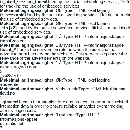
tt_pixel_session_index
Used by the social networking service, TikTo
for tracking the use of embedded services.
Maksimal lagringsvarighet
: Økt
Type
: HTML lokal lagring
tt_sessionId
Used by the social networking service, TikTok, for track
the use of embedded services.
Maksimal lagringsvarighet
: Økt
Type
: HTML lokal lagring
_ttp [x2]
Used by the social networking service, TikTok, for tracking t
use of embedded services.
Maksimal lagringsvarighet
: 1 år
Type
: HTTP-informasjonskapsel
ttcsid
Venter
Maksimal lagringsvarighet
: 1 år
Type
: HTTP-informasjonskapsel
ttcsid_#
Tracks the conversion rate between the user and the
advertisement banners on the website - This serves to optimise the
relevance of the advertisements on the website.
Maksimal lagringsvarighet
: 1 år
Type
: HTTP-informasjonskapsel
assets.voyado.com
2
_vaS
Venter
Maksimal lagringsvarighet
: Økt
Type
: HTML lokal lagring
vtid
Venter
Maksimal lagringsvarighet
: Vedvarende
Type
: HTML lokal lagring
floyd.no
1
_gtmeec
Used to temporarily store and process ecommerce-related
interaction data in order to ensure reliable analytics event tracking
across page loads.
Maksimal lagringsvarighet
: 3 måneder
Type
: HTTP-
informasjonskapsel
sc-static.net
7