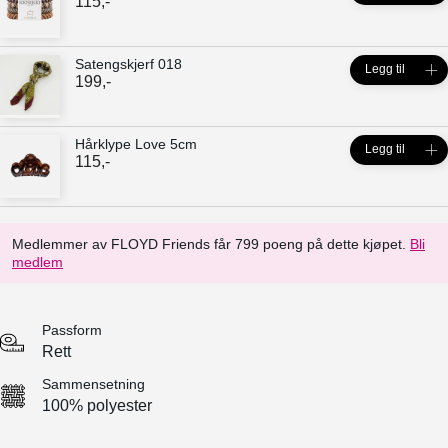
115
,-
Satengskjerf 018
Legg til
199
,-
Hårklype Love 5cm
Legg til
115
,-
Medlemmer av FLOYD Friends får 799 poeng på dette kjøpet.
Bli
medlem
Passform
Rett
Sammensetning
100% polyester