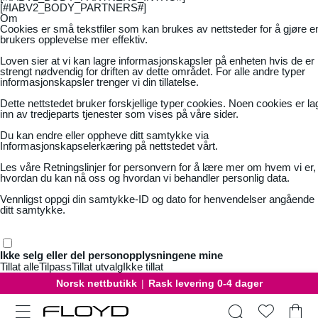
[#IABV2_BODY_PARTNERS#]
Om
Cookies er små tekstfiler som kan brukes av nettsteder for å gjøre e
brukers opplevelse mer effektiv.
Loven sier at vi kan lagre informasjonskapsler på enheten hvis de er
strengt nødvendig for driften av dette området. For alle andre typer
informasjonskapsler trenger vi din tillatelse.
Dette nettstedet bruker forskjellige typer cookies. Noen cookies er la
inn av tredjeparts tjenester som vises på våre sider.
Du kan endre eller oppheve ditt samtykke via
Informasjonskapselerkæring på nettstedet vårt.
Les våre
Retningslinjer for personvern
for å lære mer om hvem vi er,
hvordan du kan nå oss og hvordan vi behandler personlig data.
Vennligst oppgi din samtykke-ID og dato for henvendelser angående
ditt samtykke.
Ikke selg eller del personopplysningene mine
Tillat alle
Tilpass
Tillat utvalg
Ikke tillat
Norsk nettbutikk
|
Rask levering 0-4 dager