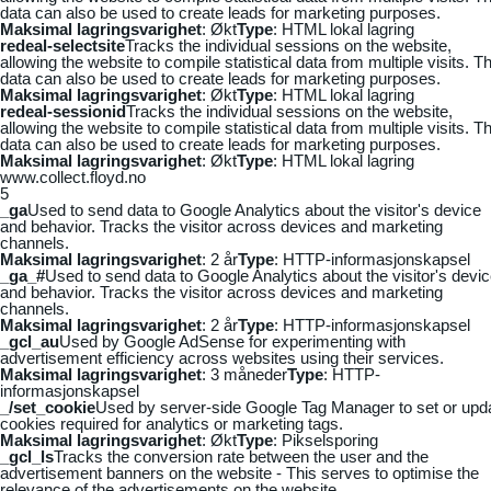
data can also be used to create leads for marketing purposes.
Maksimal lagringsvarighet
: Økt
Type
: HTML lokal lagring
redeal-selectsite
Tracks the individual sessions on the website,
allowing the website to compile statistical data from multiple visits. Th
data can also be used to create leads for marketing purposes.
Maksimal lagringsvarighet
: Økt
Type
: HTML lokal lagring
redeal-sessionid
Tracks the individual sessions on the website,
allowing the website to compile statistical data from multiple visits. Th
data can also be used to create leads for marketing purposes.
Maksimal lagringsvarighet
: Økt
Type
: HTML lokal lagring
www.collect.floyd.no
5
_ga
Used to send data to Google Analytics about the visitor's device
and behavior. Tracks the visitor across devices and marketing
channels.
Maksimal lagringsvarighet
: 2 år
Type
: HTTP-informasjonskapsel
_ga_#
Used to send data to Google Analytics about the visitor's devi
and behavior. Tracks the visitor across devices and marketing
channels.
Maksimal lagringsvarighet
: 2 år
Type
: HTTP-informasjonskapsel
_gcl_au
Used by Google AdSense for experimenting with
advertisement efficiency across websites using their services.
Maksimal lagringsvarighet
: 3 måneder
Type
: HTTP-
informasjonskapsel
_/set_cookie
Used by server-side Google Tag Manager to set or upd
cookies required for analytics or marketing tags.
Maksimal lagringsvarighet
: Økt
Type
: Pikselsporing
_gcl_ls
Tracks the conversion rate between the user and the
advertisement banners on the website - This serves to optimise the
relevance of the advertisements on the website.