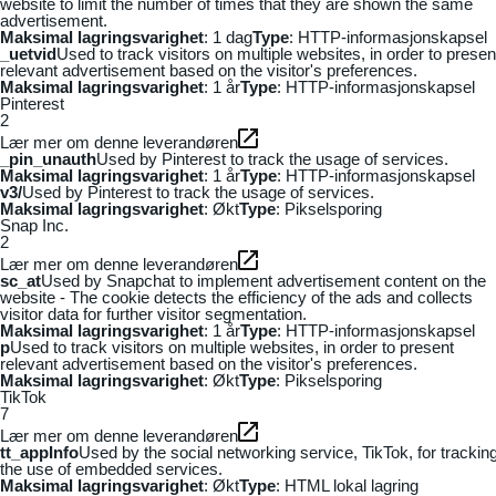
website to limit the number of times that they are shown the same
advertisement.
Maksimal lagringsvarighet
: 1 dag
Type
: HTTP-informasjonskapsel
_uetvid
Used to track visitors on multiple websites, in order to presen
relevant advertisement based on the visitor's preferences.
Maksimal lagringsvarighet
: 1 år
Type
: HTTP-informasjonskapsel
Pinterest
2
Lær mer om denne leverandøren
_pin_unauth
Used by Pinterest to track the usage of services.
Maksimal lagringsvarighet
: 1 år
Type
: HTTP-informasjonskapsel
v3/
Used by Pinterest to track the usage of services.
Maksimal lagringsvarighet
: Økt
Type
: Pikselsporing
Snap Inc.
2
Lær mer om denne leverandøren
sc_at
Used by Snapchat to implement advertisement content on the
website - The cookie detects the efficiency of the ads and collects
visitor data for further visitor segmentation.
Maksimal lagringsvarighet
: 1 år
Type
: HTTP-informasjonskapsel
p
Used to track visitors on multiple websites, in order to present
relevant advertisement based on the visitor's preferences.
Maksimal lagringsvarighet
: Økt
Type
: Pikselsporing
TikTok
7
Lær mer om denne leverandøren
tt_appInfo
Used by the social networking service, TikTok, for trackin
the use of embedded services.
Maksimal lagringsvarighet
: Økt
Type
: HTML lokal lagring