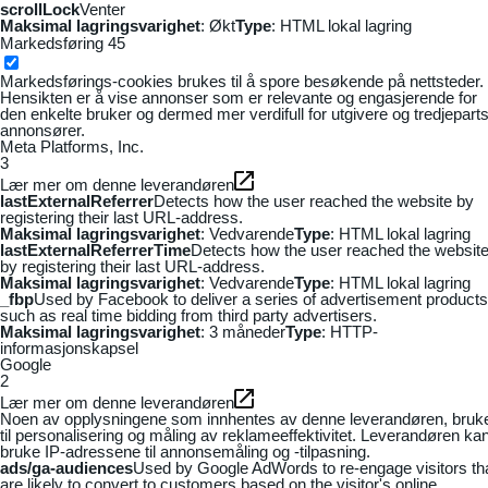
scrollLock
Venter
Maksimal lagringsvarighet
: Økt
Type
: HTML lokal lagring
Markedsføring
45
Markedsførings-cookies brukes til å spore besøkende på nettsteder.
Hensikten er å vise annonser som er relevante og engasjerende for
den enkelte bruker og dermed mer verdifull for utgivere og tredjepart
annonsører.
Meta Platforms, Inc.
3
Lær mer om denne leverandøren
lastExternalReferrer
Detects how the user reached the website by
registering their last URL-address.
Maksimal lagringsvarighet
: Vedvarende
Type
: HTML lokal lagring
lastExternalReferrerTime
Detects how the user reached the websit
by registering their last URL-address.
Maksimal lagringsvarighet
: Vedvarende
Type
: HTML lokal lagring
_fbp
Used by Facebook to deliver a series of advertisement products
such as real time bidding from third party advertisers.
Maksimal lagringsvarighet
: 3 måneder
Type
: HTTP-
informasjonskapsel
Google
2
Lær mer om denne leverandøren
Noen av opplysningene som innhentes av denne leverandøren, bruk
til personalisering og måling av reklameeffektivitet. Leverandøren ka
bruke IP-adressene til annonsemåling og -tilpasning.
ads/ga-audiences
Used by Google AdWords to re-engage visitors th
are likely to convert to customers based on the visitor's online