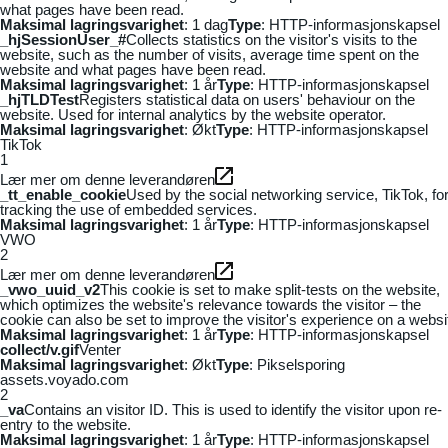
what pages have been read.
Maksimal lagringsvarighet
: 1 dag
Type
: HTTP-informasjonskapsel
_hjSessionUser_#
Collects statistics on the visitor's visits to the
website, such as the number of visits, average time spent on the
website and what pages have been read.
Maksimal lagringsvarighet
: 1 år
Type
: HTTP-informasjonskapsel
_hjTLDTest
Registers statistical data on users' behaviour on the
website. Used for internal analytics by the website operator.
Maksimal lagringsvarighet
: Økt
Type
: HTTP-informasjonskapsel
TikTok
1
Lær mer om denne leverandøren
_tt_enable_cookie
Used by the social networking service, TikTok, fo
tracking the use of embedded services.
Maksimal lagringsvarighet
: 1 år
Type
: HTTP-informasjonskapsel
VWO
2
Lær mer om denne leverandøren
_vwo_uuid_v2
This cookie is set to make split-tests on the website,
which optimizes the website's relevance towards the visitor – the
cookie can also be set to improve the visitor's experience on a websi
Maksimal lagringsvarighet
: 1 år
Type
: HTTP-informasjonskapsel
collect/v.gif
Venter
Maksimal lagringsvarighet
: Økt
Type
: Pikselsporing
assets.voyado.com
2
_va
Contains an visitor ID. This is used to identify the visitor upon re-
entry to the website.
Maksimal lagringsvarighet
: 1 år
Type
: HTTP-informasjonskapsel