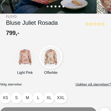
FLOYD
Bluse Juliet Rosada
0.0
star
799
,-
rating
Light Pink
Offwhite
Velg størrelse:
Usikker på størrelsen?
XS
S
M
L
XL
XXL