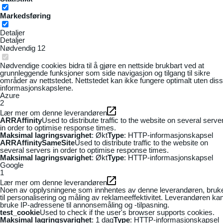
Markedsføring
Detaljer
Detaljer
Nødvendig
12
Nødvendige cookies bidra til å gjøre en nettside brukbart ved at
grunnleggende funksjoner som side navigasjon og tilgang til sikre
områder av nettstedet. Nettstedet kan ikke fungere optimalt uten dis
informasjonskapslene.
Azure
2
Lær mer om denne leverandøren
ARRAffinity
Used to distribute traffic to the website on several serve
in order to optimise response times.
Maksimal lagringsvarighet
: Økt
Type
: HTTP-informasjonskapsel
ARRAffinitySameSite
Used to distribute traffic to the website on
several servers in order to optimise response times.
Maksimal lagringsvarighet
: Økt
Type
: HTTP-informasjonskapsel
Google
1
Lær mer om denne leverandøren
Noen av opplysningene som innhentes av denne leverandøren, bruk
til personalisering og måling av reklameeffektivitet. Leverandøren ka
bruke IP-adressene til annonsemåling og -tilpasning.
test_cookie
Used to check if the user's browser supports cookies.
Maksimal lagringsvarighet
: 1 dag
Type
: HTTP-informasjonskapsel