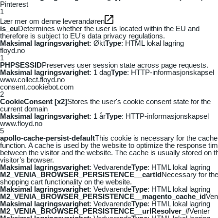
Pinterest
1
Lær mer om denne leverandøren
is_eu
Determines whether the user is located within the EU and
therefore is subject to EU's data privacy regulations.
Maksimal lagringsvarighet
: Økt
Type
: HTML lokal lagring
floyd.no
1
PHPSESSID
Preserves user session state across page requests.
Maksimal lagringsvarighet
: 1 dag
Type
: HTTP-informasjonskapsel
www.collect.floyd.no
consent.cookiebot.com
2
CookieConsent [x2]
Stores the user's cookie consent state for the
current domain
Maksimal lagringsvarighet
: 1 år
Type
: HTTP-informasjonskapsel
www.floyd.no
5
apollo-cache-persist-default
This cookie is necessary for the cache
function. A cache is used by the website to optimize the response ti
between the visitor and the website. The cache is usually stored on t
visitor’s browser.
Maksimal lagringsvarighet
: Vedvarende
Type
: HTML lokal lagring
M2_VENIA_BROWSER_PERSISTENCE__cartId
Necessary for th
shopping cart functionality on the website.
Maksimal lagringsvarighet
: Vedvarende
Type
: HTML lokal lagring
M2_VENIA_BROWSER_PERSISTENCE__magento_cache_id
Ven
Maksimal lagringsvarighet
: Vedvarende
Type
: HTML lokal lagring
M2_VENIA_BROWSER_PERSISTENCE__urlResolver_#
Venter