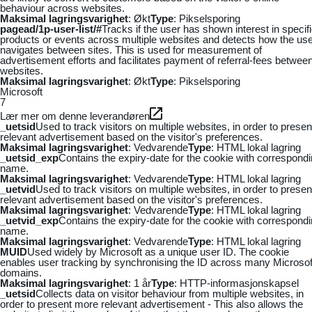
behaviour across websites.
Maksimal lagringsvarighet
: Økt
Type
: Pikselsporing
pagead/1p-user-list/#
Tracks if the user has shown interest in specif
products or events across multiple websites and detects how the us
navigates between sites. This is used for measurement of
advertisement efforts and facilitates payment of referral-fees betwee
websites.
Maksimal lagringsvarighet
: Økt
Type
: Pikselsporing
Microsoft
7
Lær mer om denne leverandøren
_uetsid
Used to track visitors on multiple websites, in order to presen
relevant advertisement based on the visitor's preferences.
Maksimal lagringsvarighet
: Vedvarende
Type
: HTML lokal lagring
_uetsid_exp
Contains the expiry-date for the cookie with correspond
name.
Maksimal lagringsvarighet
: Vedvarende
Type
: HTML lokal lagring
_uetvid
Used to track visitors on multiple websites, in order to presen
relevant advertisement based on the visitor's preferences.
Maksimal lagringsvarighet
: Vedvarende
Type
: HTML lokal lagring
_uetvid_exp
Contains the expiry-date for the cookie with correspond
name.
Maksimal lagringsvarighet
: Vedvarende
Type
: HTML lokal lagring
MUID
Used widely by Microsoft as a unique user ID. The cookie
enables user tracking by synchronising the ID across many Microsof
domains.
Maksimal lagringsvarighet
: 1 år
Type
: HTTP-informasjonskapsel
_uetsid
Collects data on visitor behaviour from multiple websites, in
order to present more relevant advertisement - This also allows the