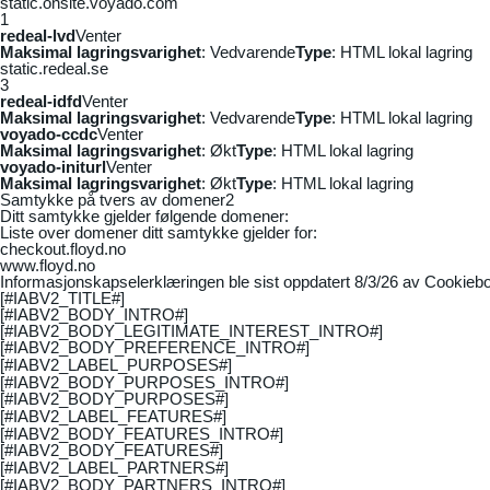
static.onsite.voyado.com
1
redeal-lvd
Venter
Maksimal lagringsvarighet
: Vedvarende
Type
: HTML lokal lagring
static.redeal.se
3
redeal-idfd
Venter
Maksimal lagringsvarighet
: Vedvarende
Type
: HTML lokal lagring
voyado-ccdc
Venter
Maksimal lagringsvarighet
: Økt
Type
: HTML lokal lagring
voyado-initurl
Venter
Maksimal lagringsvarighet
: Økt
Type
: HTML lokal lagring
Samtykke på tvers av domener
2
Ditt samtykke gjelder følgende domener:
Liste over domener ditt samtykke gjelder for:
checkout.floyd.no
www.floyd.no
Informasjonskapselerklæringen ble sist oppdatert 8/3/26 av
Cookiebo
[#IABV2_TITLE#]
[#IABV2_BODY_INTRO#]
[#IABV2_BODY_LEGITIMATE_INTEREST_INTRO#]
[#IABV2_BODY_PREFERENCE_INTRO#]
[#IABV2_LABEL_PURPOSES#]
[#IABV2_BODY_PURPOSES_INTRO#]
[#IABV2_BODY_PURPOSES#]
[#IABV2_LABEL_FEATURES#]
[#IABV2_BODY_FEATURES_INTRO#]
[#IABV2_BODY_FEATURES#]
[#IABV2_LABEL_PARTNERS#]
[#IABV2_BODY_PARTNERS_INTRO#]