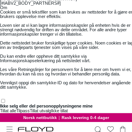
[#IABV2_BODY_PARTNERS#]
Om
Cookies er små tekstfiler som kan brukes av nettsteder for å gjøre e
brukers opplevelse mer effektiv.
Loven sier at vi kan lagre informasjonskapsler på enheten hvis de er
strengt nødvendig for driften av dette området. For alle andre typer
informasjonskapsler trenger vi din tillatelse.
Dette nettstedet bruker forskjellige typer cookies. Noen cookies er la
inn av tredjeparts tjenester som vises på våre sider.
Du kan endre eller oppheve ditt samtykke via
Informasjonskapselerkæring på nettstedet vårt.
Les våre
Retningslinjer for personvern
for å lære mer om hvem vi er,
hvordan du kan nå oss og hvordan vi behandler personlig data.
Vennligst oppgi din samtykke-ID og dato for henvendelser angående
ditt samtykke.
Ikke selg eller del personopplysningene mine
Tillat alle
Tilpass
Tillat utvalg
Ikke tillat
Norsk nettbutikk
|
Rask levering 0-4 dager