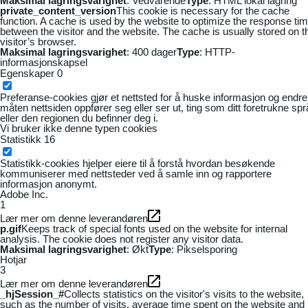
Maksimal lagringsvarighet
: Vedvarende
Type
: HTML lokal lagring
private_content_version
This cookie is necessary for the cache
function. A cache is used by the website to optimize the response ti
between the visitor and the website. The cache is usually stored on t
visitor’s browser.
Maksimal lagringsvarighet
: 400 dager
Type
: HTTP-
informasjonskapsel
Egenskaper
0
Preferanse-cookies gjør et nettsted for å huske informasjon og endre
måten nettsiden oppfører seg eller ser ut, ting som ditt foretrukne sp
eller den regionen du befinner deg i.
Vi bruker ikke denne typen cookies
Statistikk
16
Statistikk-cookies hjelper eiere til å forstå hvordan besøkende
kommuniserer med nettsteder ved å samle inn og rapportere
informasjon anonymt.
Adobe Inc.
1
Lær mer om denne leverandøren
p.gif
Keeps track of special fonts used on the website for internal
analysis. The cookie does not register any visitor data.
Maksimal lagringsvarighet
: Økt
Type
: Pikselsporing
Hotjar
3
Lær mer om denne leverandøren
_hjSession_#
Collects statistics on the visitor's visits to the website,
such as the number of visits, average time spent on the website and