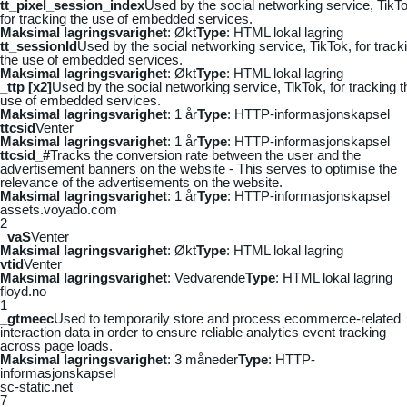
tt_pixel_session_index
Used by the social networking service, TikTo
for tracking the use of embedded services.
Maksimal lagringsvarighet
: Økt
Type
: HTML lokal lagring
tt_sessionId
Used by the social networking service, TikTok, for track
the use of embedded services.
Maksimal lagringsvarighet
: Økt
Type
: HTML lokal lagring
_ttp [x2]
Used by the social networking service, TikTok, for tracking t
use of embedded services.
Maksimal lagringsvarighet
: 1 år
Type
: HTTP-informasjonskapsel
ttcsid
Venter
Maksimal lagringsvarighet
: 1 år
Type
: HTTP-informasjonskapsel
ttcsid_#
Tracks the conversion rate between the user and the
advertisement banners on the website - This serves to optimise the
relevance of the advertisements on the website.
Maksimal lagringsvarighet
: 1 år
Type
: HTTP-informasjonskapsel
assets.voyado.com
2
_vaS
Venter
Maksimal lagringsvarighet
: Økt
Type
: HTML lokal lagring
vtid
Venter
Maksimal lagringsvarighet
: Vedvarende
Type
: HTML lokal lagring
floyd.no
1
_gtmeec
Used to temporarily store and process ecommerce-related
interaction data in order to ensure reliable analytics event tracking
across page loads.
Maksimal lagringsvarighet
: 3 måneder
Type
: HTTP-
informasjonskapsel
sc-static.net
7