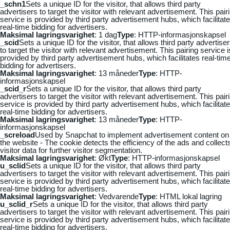
_schn1
Sets a unique ID for the visitor, that allows third party
advertisers to target the visitor with relevant advertisement. This pair
service is provided by third party advertisement hubs, which facilitat
real-time bidding for advertisers.
Maksimal lagringsvarighet
: 1 dag
Type
: HTTP-informasjonskapsel
_scid
Sets a unique ID for the visitor, that allows third party advertise
to target the visitor with relevant advertisement. This pairing service i
provided by third party advertisement hubs, which facilitates real-tim
bidding for advertisers.
Maksimal lagringsvarighet
: 13 måneder
Type
: HTTP-
informasjonskapsel
_scid_r
Sets a unique ID for the visitor, that allows third party
advertisers to target the visitor with relevant advertisement. This pair
service is provided by third party advertisement hubs, which facilitat
real-time bidding for advertisers.
Maksimal lagringsvarighet
: 13 måneder
Type
: HTTP-
informasjonskapsel
_screload
Used by Snapchat to implement advertisement content on
the website - The cookie detects the efficiency of the ads and collect
visitor data for further visitor segmentation.
Maksimal lagringsvarighet
: Økt
Type
: HTTP-informasjonskapsel
u_sclid
Sets a unique ID for the visitor, that allows third party
advertisers to target the visitor with relevant advertisement. This pair
service is provided by third party advertisement hubs, which facilitat
real-time bidding for advertisers.
Maksimal lagringsvarighet
: Vedvarende
Type
: HTML lokal lagring
u_sclid_r
Sets a unique ID for the visitor, that allows third party
advertisers to target the visitor with relevant advertisement. This pair
service is provided by third party advertisement hubs, which facilitat
real-time bidding for advertisers.