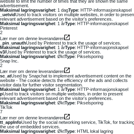
website to limit the number of times that they are shown the same
advertisement.
Maksimal lagringsvarighet
: 1 dag
Type
: HTTP-informasjonskapsel
_uetvid
Used to track visitors on multiple websites, in order to presen
relevant advertisement based on the visitor's preferences.
Maksimal lagringsvarighet
: 1 år
Type
: HTTP-informasjonskapsel
Pinterest
2
Lær mer om denne leverandøren
_pin_unauth
Used by Pinterest to track the usage of services.
Maksimal lagringsvarighet
: 1 år
Type
: HTTP-informasjonskapsel
v3/
Used by Pinterest to track the usage of services.
Maksimal lagringsvarighet
: Økt
Type
: Pikselsporing
Snap Inc.
2
Lær mer om denne leverandøren
sc_at
Used by Snapchat to implement advertisement content on the
website - The cookie detects the efficiency of the ads and collects
visitor data for further visitor segmentation.
Maksimal lagringsvarighet
: 1 år
Type
: HTTP-informasjonskapsel
p
Used to track visitors on multiple websites, in order to present
relevant advertisement based on the visitor's preferences.
Maksimal lagringsvarighet
: Økt
Type
: Pikselsporing
TikTok
7
Lær mer om denne leverandøren
tt_appInfo
Used by the social networking service, TikTok, for trackin
the use of embedded services.
Maksimal lagringsvarighet
: Økt
Type
: HTML lokal lagring