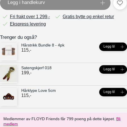
Legg i handlekurv
Fri frakt over 1 299,-
Gratis bytte og enkel retur
Ekspress levering
Trenger du også?
Hårstrikk Bundle 8 - 4pk
Legg til
115
,-
Satengskjerf 018
Legg til
199
,-
Hårklype Love 5cm
Legg til
115
,-
Medlemmer av FLOYD Friends får 799 poeng på dette kjøpet.
Bli
medlem