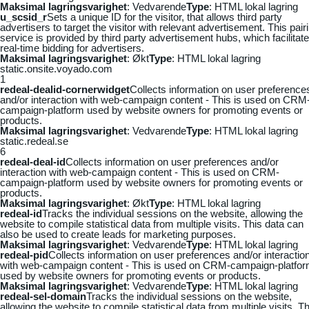
Maksimal lagringsvarighet
: Vedvarende
Type
: HTML lokal lagring
u_scsid_r
Sets a unique ID for the visitor, that allows third party
advertisers to target the visitor with relevant advertisement. This pair
service is provided by third party advertisement hubs, which facilitat
real-time bidding for advertisers.
Maksimal lagringsvarighet
: Økt
Type
: HTML lokal lagring
static.onsite.voyado.com
1
redeal-dealid-cornerwidget
Collects information on user preference
and/or interaction with web-campaign content - This is used on CRM
campaign-platform used by website owners for promoting events or
products.
Maksimal lagringsvarighet
: Vedvarende
Type
: HTML lokal lagring
static.redeal.se
6
redeal-deal-id
Collects information on user preferences and/or
interaction with web-campaign content - This is used on CRM-
campaign-platform used by website owners for promoting events or
products.
Maksimal lagringsvarighet
: Økt
Type
: HTML lokal lagring
redeal-id
Tracks the individual sessions on the website, allowing the
website to compile statistical data from multiple visits. This data can
also be used to create leads for marketing purposes.
Maksimal lagringsvarighet
: Vedvarende
Type
: HTML lokal lagring
redeal-pid
Collects information on user preferences and/or interactio
with web-campaign content - This is used on CRM-campaign-platfo
used by website owners for promoting events or products.
Maksimal lagringsvarighet
: Vedvarende
Type
: HTML lokal lagring
redeal-sel-domain
Tracks the individual sessions on the website,
allowing the website to compile statistical data from multiple visits. Th