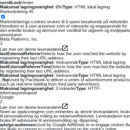
scrollLock
Venter
Maksimal lagringsvarighet
: Økt
Type
: HTML lokal lagring
Markedsføring
45
Markedsførings-cookies brukes til å spore besøkende på nettsteder.
Hensikten er å vise annonser som er relevante og engasjerende for
den enkelte bruker og dermed mer verdifull for utgivere og tredjepart
annonsører.
Meta Platforms, Inc.
3
Lær mer om denne leverandøren
lastExternalReferrer
Detects how the user reached the website by
registering their last URL-address.
Maksimal lagringsvarighet
: Vedvarende
Type
: HTML lokal lagring
lastExternalReferrerTime
Detects how the user reached the websit
by registering their last URL-address.
Maksimal lagringsvarighet
: Vedvarende
Type
: HTML lokal lagring
_fbp
Used by Facebook to deliver a series of advertisement products
such as real time bidding from third party advertisers.
Maksimal lagringsvarighet
: 3 måneder
Type
: HTTP-
informasjonskapsel
Google
2
Lær mer om denne leverandøren
Noen av opplysningene som innhentes av denne leverandøren, bruk
til personalisering og måling av reklameeffektivitet. Leverandøren ka
bruke IP-adressene til annonsemåling og -tilpasning.
ads/ga-audiences
Used by Google AdWords to re-engage visitors th
are likely to convert to customers based on the visitor's online