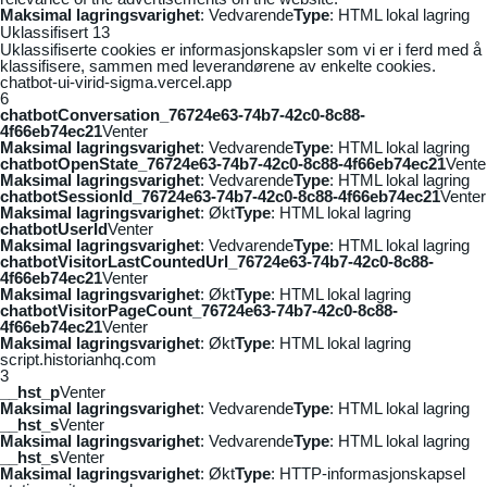
Maksimal lagringsvarighet
: Vedvarende
Type
: HTML lokal lagring
Uklassifisert
13
Uklassifiserte cookies er informasjonskapsler som vi er i ferd med å
klassifisere, sammen med leverandørene av enkelte cookies.
chatbot-ui-virid-sigma.vercel.app
6
chatbotConversation_76724e63-74b7-42c0-8c88-
4f66eb74ec21
Venter
Maksimal lagringsvarighet
: Vedvarende
Type
: HTML lokal lagring
chatbotOpenState_76724e63-74b7-42c0-8c88-4f66eb74ec21
Vente
Maksimal lagringsvarighet
: Vedvarende
Type
: HTML lokal lagring
chatbotSessionId_76724e63-74b7-42c0-8c88-4f66eb74ec21
Venter
Maksimal lagringsvarighet
: Økt
Type
: HTML lokal lagring
chatbotUserId
Venter
Maksimal lagringsvarighet
: Vedvarende
Type
: HTML lokal lagring
chatbotVisitorLastCountedUrl_76724e63-74b7-42c0-8c88-
4f66eb74ec21
Venter
Maksimal lagringsvarighet
: Økt
Type
: HTML lokal lagring
chatbotVisitorPageCount_76724e63-74b7-42c0-8c88-
4f66eb74ec21
Venter
Maksimal lagringsvarighet
: Økt
Type
: HTML lokal lagring
script.historianhq.com
3
__hst_p
Venter
Maksimal lagringsvarighet
: Vedvarende
Type
: HTML lokal lagring
__hst_s
Venter
Maksimal lagringsvarighet
: Vedvarende
Type
: HTML lokal lagring
__hst_s
Venter
Maksimal lagringsvarighet
: Økt
Type
: HTTP-informasjonskapsel