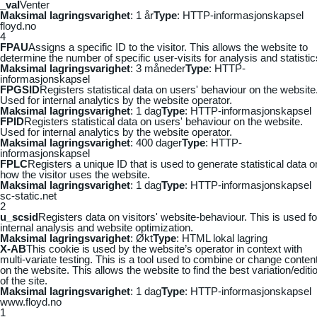
_vaI
Venter
Maksimal lagringsvarighet
: 1 år
Type
: HTTP-informasjonskapsel
floyd.no
4
FPAU
Assigns a specific ID to the visitor. This allows the website to
determine the number of specific user-visits for analysis and statistic
Maksimal lagringsvarighet
: 3 måneder
Type
: HTTP-
informasjonskapsel
FPGSID
Registers statistical data on users' behaviour on the website
Used for internal analytics by the website operator.
Maksimal lagringsvarighet
: 1 dag
Type
: HTTP-informasjonskapsel
FPID
Registers statistical data on users' behaviour on the website.
Used for internal analytics by the website operator.
Maksimal lagringsvarighet
: 400 dager
Type
: HTTP-
informasjonskapsel
FPLC
Registers a unique ID that is used to generate statistical data o
how the visitor uses the website.
Maksimal lagringsvarighet
: 1 dag
Type
: HTTP-informasjonskapsel
sc-static.net
2
u_scsid
Registers data on visitors' website-behaviour. This is used fo
internal analysis and website optimization.
Maksimal lagringsvarighet
: Økt
Type
: HTML lokal lagring
X-AB
This cookie is used by the website’s operator in context with
multi-variate testing. This is a tool used to combine or change conten
on the website. This allows the website to find the best variation/editi
of the site.
Maksimal lagringsvarighet
: 1 dag
Type
: HTTP-informasjonskapsel
www.floyd.no
1