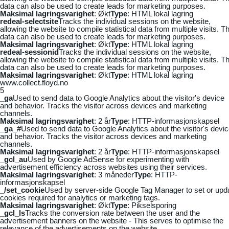
data can also be used to create leads for marketing purposes.
Maksimal lagringsvarighet
: Økt
Type
: HTML lokal lagring
redeal-selectsite
Tracks the individual sessions on the website,
allowing the website to compile statistical data from multiple visits. Th
data can also be used to create leads for marketing purposes.
Maksimal lagringsvarighet
: Økt
Type
: HTML lokal lagring
redeal-sessionid
Tracks the individual sessions on the website,
allowing the website to compile statistical data from multiple visits. Th
data can also be used to create leads for marketing purposes.
Maksimal lagringsvarighet
: Økt
Type
: HTML lokal lagring
www.collect.floyd.no
5
_ga
Used to send data to Google Analytics about the visitor's device
and behavior. Tracks the visitor across devices and marketing
channels.
Maksimal lagringsvarighet
: 2 år
Type
: HTTP-informasjonskapsel
_ga_#
Used to send data to Google Analytics about the visitor's devi
and behavior. Tracks the visitor across devices and marketing
channels.
Maksimal lagringsvarighet
: 2 år
Type
: HTTP-informasjonskapsel
_gcl_au
Used by Google AdSense for experimenting with
advertisement efficiency across websites using their services.
Maksimal lagringsvarighet
: 3 måneder
Type
: HTTP-
informasjonskapsel
_/set_cookie
Used by server-side Google Tag Manager to set or upd
cookies required for analytics or marketing tags.
Maksimal lagringsvarighet
: Økt
Type
: Pikselsporing
_gcl_ls
Tracks the conversion rate between the user and the
advertisement banners on the website - This serves to optimise the
relevance of the advertisements on the website.