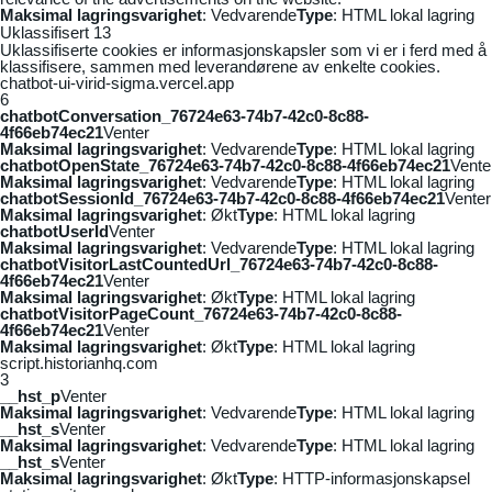
Maksimal lagringsvarighet
: Vedvarende
Type
: HTML lokal lagring
Uklassifisert
13
Uklassifiserte cookies er informasjonskapsler som vi er i ferd med å
klassifisere, sammen med leverandørene av enkelte cookies.
chatbot-ui-virid-sigma.vercel.app
6
chatbotConversation_76724e63-74b7-42c0-8c88-
4f66eb74ec21
Venter
Maksimal lagringsvarighet
: Vedvarende
Type
: HTML lokal lagring
chatbotOpenState_76724e63-74b7-42c0-8c88-4f66eb74ec21
Vente
Maksimal lagringsvarighet
: Vedvarende
Type
: HTML lokal lagring
chatbotSessionId_76724e63-74b7-42c0-8c88-4f66eb74ec21
Venter
Maksimal lagringsvarighet
: Økt
Type
: HTML lokal lagring
chatbotUserId
Venter
Maksimal lagringsvarighet
: Vedvarende
Type
: HTML lokal lagring
chatbotVisitorLastCountedUrl_76724e63-74b7-42c0-8c88-
4f66eb74ec21
Venter
Maksimal lagringsvarighet
: Økt
Type
: HTML lokal lagring
chatbotVisitorPageCount_76724e63-74b7-42c0-8c88-
4f66eb74ec21
Venter
Maksimal lagringsvarighet
: Økt
Type
: HTML lokal lagring
script.historianhq.com
3
__hst_p
Venter
Maksimal lagringsvarighet
: Vedvarende
Type
: HTML lokal lagring
__hst_s
Venter
Maksimal lagringsvarighet
: Vedvarende
Type
: HTML lokal lagring
__hst_s
Venter
Maksimal lagringsvarighet
: Økt
Type
: HTTP-informasjonskapsel