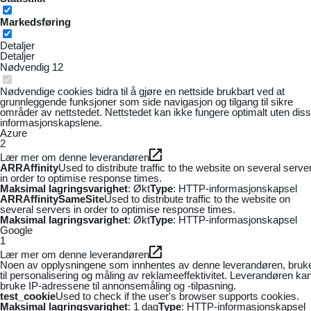
Markedsføring
Detaljer
Detaljer
Nødvendig
12
Nødvendige cookies bidra til å gjøre en nettside brukbart ved at
grunnleggende funksjoner som side navigasjon og tilgang til sikre
områder av nettstedet. Nettstedet kan ikke fungere optimalt uten dis
informasjonskapslene.
Azure
2
Lær mer om denne leverandøren
ARRAffinity
Used to distribute traffic to the website on several serve
in order to optimise response times.
Maksimal lagringsvarighet
: Økt
Type
: HTTP-informasjonskapsel
ARRAffinitySameSite
Used to distribute traffic to the website on
several servers in order to optimise response times.
Maksimal lagringsvarighet
: Økt
Type
: HTTP-informasjonskapsel
Google
1
Lær mer om denne leverandøren
Noen av opplysningene som innhentes av denne leverandøren, bruk
til personalisering og måling av reklameeffektivitet. Leverandøren ka
bruke IP-adressene til annonsemåling og -tilpasning.
test_cookie
Used to check if the user's browser supports cookies.
Maksimal lagringsvarighet
: 1 dag
Type
: HTTP-informasjonskapsel