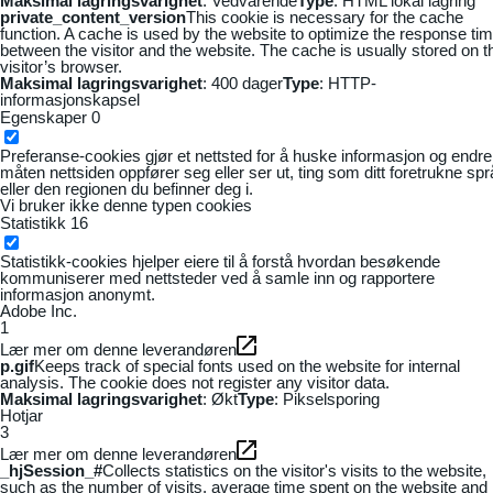
Maksimal lagringsvarighet
: Vedvarende
Type
: HTML lokal lagring
private_content_version
This cookie is necessary for the cache
function. A cache is used by the website to optimize the response ti
between the visitor and the website. The cache is usually stored on t
visitor’s browser.
Maksimal lagringsvarighet
: 400 dager
Type
: HTTP-
informasjonskapsel
Egenskaper
0
Preferanse-cookies gjør et nettsted for å huske informasjon og endre
måten nettsiden oppfører seg eller ser ut, ting som ditt foretrukne sp
eller den regionen du befinner deg i.
Vi bruker ikke denne typen cookies
Statistikk
16
Statistikk-cookies hjelper eiere til å forstå hvordan besøkende
kommuniserer med nettsteder ved å samle inn og rapportere
informasjon anonymt.
Adobe Inc.
1
Lær mer om denne leverandøren
p.gif
Keeps track of special fonts used on the website for internal
analysis. The cookie does not register any visitor data.
Maksimal lagringsvarighet
: Økt
Type
: Pikselsporing
Hotjar
3
Lær mer om denne leverandøren
_hjSession_#
Collects statistics on the visitor's visits to the website,
such as the number of visits, average time spent on the website and