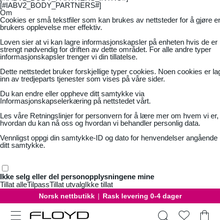
[#IABV2_BODY_PARTNERS#]
Om
Cookies er små tekstfiler som kan brukes av nettsteder for å gjøre e
brukers opplevelse mer effektiv.
Loven sier at vi kan lagre informasjonskapsler på enheten hvis de er
strengt nødvendig for driften av dette området. For alle andre typer
informasjonskapsler trenger vi din tillatelse.
Dette nettstedet bruker forskjellige typer cookies. Noen cookies er la
inn av tredjeparts tjenester som vises på våre sider.
Du kan endre eller oppheve ditt samtykke via
Informasjonskapselerkæring på nettstedet vårt.
Les våre
Retningslinjer for personvern
for å lære mer om hvem vi er,
hvordan du kan nå oss og hvordan vi behandler personlig data.
Vennligst oppgi din samtykke-ID og dato for henvendelser angående
ditt samtykke.
Ikke selg eller del personopplysningene mine
Tillat alle
Tilpass
Tillat utvalg
Ikke tillat
Norsk nettbutikk
|
Rask levering 0-4 dager