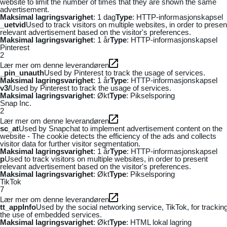
website to limit the number of times that they are shown the same
advertisement.
Maksimal lagringsvarighet
: 1 dag
Type
: HTTP-informasjonskapsel
_uetvid
Used to track visitors on multiple websites, in order to presen
relevant advertisement based on the visitor's preferences.
Maksimal lagringsvarighet
: 1 år
Type
: HTTP-informasjonskapsel
Pinterest
2
Lær mer om denne leverandøren
_pin_unauth
Used by Pinterest to track the usage of services.
Maksimal lagringsvarighet
: 1 år
Type
: HTTP-informasjonskapsel
v3/
Used by Pinterest to track the usage of services.
Maksimal lagringsvarighet
: Økt
Type
: Pikselsporing
Snap Inc.
2
Lær mer om denne leverandøren
sc_at
Used by Snapchat to implement advertisement content on the
website - The cookie detects the efficiency of the ads and collects
visitor data for further visitor segmentation.
Maksimal lagringsvarighet
: 1 år
Type
: HTTP-informasjonskapsel
p
Used to track visitors on multiple websites, in order to present
relevant advertisement based on the visitor's preferences.
Maksimal lagringsvarighet
: Økt
Type
: Pikselsporing
TikTok
7
Lær mer om denne leverandøren
tt_appInfo
Used by the social networking service, TikTok, for trackin
the use of embedded services.
Maksimal lagringsvarighet
: Økt
Type
: HTML lokal lagring