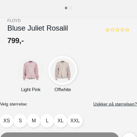
FLOYD
Bluse Juliet Rosalil
0.0
star
799
,-
rating
Light Pink
Offwhite
Velg størrelse:
Usikker på størrelsen?
XS
S
M
L
XL
XXL