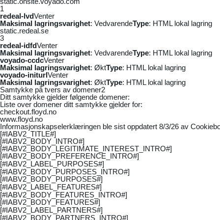
static.onsite.voyado.com
1
redeal-lvd
Venter
Maksimal lagringsvarighet
: Vedvarende
Type
: HTML lokal lagring
static.redeal.se
3
redeal-idfd
Venter
Maksimal lagringsvarighet
: Vedvarende
Type
: HTML lokal lagring
voyado-ccdc
Venter
Maksimal lagringsvarighet
: Økt
Type
: HTML lokal lagring
voyado-initurl
Venter
Maksimal lagringsvarighet
: Økt
Type
: HTML lokal lagring
Samtykke på tvers av domener
2
Ditt samtykke gjelder følgende domener:
Liste over domener ditt samtykke gjelder for:
checkout.floyd.no
www.floyd.no
Informasjonskapselerklæringen ble sist oppdatert 8/3/26 av
Cookiebo
[#IABV2_TITLE#]
[#IABV2_BODY_INTRO#]
[#IABV2_BODY_LEGITIMATE_INTEREST_INTRO#]
[#IABV2_BODY_PREFERENCE_INTRO#]
[#IABV2_LABEL_PURPOSES#]
[#IABV2_BODY_PURPOSES_INTRO#]
[#IABV2_BODY_PURPOSES#]
[#IABV2_LABEL_FEATURES#]
[#IABV2_BODY_FEATURES_INTRO#]
[#IABV2_BODY_FEATURES#]
[#IABV2_LABEL_PARTNERS#]
[#IABV2_BODY_PARTNERS_INTRO#]