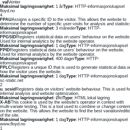
_vaI
Venter
Maksimal lagringsvarighet
: 1 år
Type
: HTTP-informasjonskapsel
floyd.no
4
FPAU
Assigns a specific ID to the visitor. This allows the website to
determine the number of specific user-visits for analysis and statistic
Maksimal lagringsvarighet
: 3 måneder
Type
: HTTP-
informasjonskapsel
FPGSID
Registers statistical data on users' behaviour on the website
Used for internal analytics by the website operator.
Maksimal lagringsvarighet
: 1 dag
Type
: HTTP-informasjonskapsel
FPID
Registers statistical data on users' behaviour on the website.
Used for internal analytics by the website operator.
Maksimal lagringsvarighet
: 400 dager
Type
: HTTP-
informasjonskapsel
FPLC
Registers a unique ID that is used to generate statistical data o
how the visitor uses the website.
Maksimal lagringsvarighet
: 1 dag
Type
: HTTP-informasjonskapsel
sc-static.net
2
u_scsid
Registers data on visitors' website-behaviour. This is used fo
internal analysis and website optimization.
Maksimal lagringsvarighet
: Økt
Type
: HTML lokal lagring
X-AB
This cookie is used by the website’s operator in context with
multi-variate testing. This is a tool used to combine or change conten
on the website. This allows the website to find the best variation/editi
of the site.
Maksimal lagringsvarighet
: 1 dag
Type
: HTTP-informasjonskapsel
www.floyd.no
1