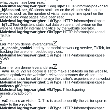
what pages have been read.
Maksimal lagringsvarighet
: 1 dag
Type
: HTTP-informasjonskapsel
_hjSessionUser_#
Collects statistics on the visitor's visits to the
website, such as the number of visits, average time spent on the
website and what pages have been read.
Maksimal lagringsvarighet
: 1 år
Type
: HTTP-informasjonskapsel
_hjTLDTest
Registers statistical data on users' behaviour on the
website. Used for internal analytics by the website operator.
Maksimal lagringsvarighet
: Økt
Type
: HTTP-informasjonskapsel
TikTok
1
Lær mer om denne leverandøren
_tt_enable_cookie
Used by the social networking service, TikTok, fo
tracking the use of embedded services.
Maksimal lagringsvarighet
: 1 år
Type
: HTTP-informasjonskapsel
VWO
2
Lær mer om denne leverandøren
_vwo_uuid_v2
This cookie is set to make split-tests on the website,
which optimizes the website's relevance towards the visitor – the
cookie can also be set to improve the visitor's experience on a websi
Maksimal lagringsvarighet
: 1 år
Type
: HTTP-informasjonskapsel
collect/v.gif
Venter
Maksimal lagringsvarighet
: Økt
Type
: Pikselsporing
assets.voyado.com
2
_va
Contains an visitor ID. This is used to identify the visitor upon re-
entry to the website.
Maksimal lagringsvarighet
: 1 år
Type
: HTTP-informasjonskapsel