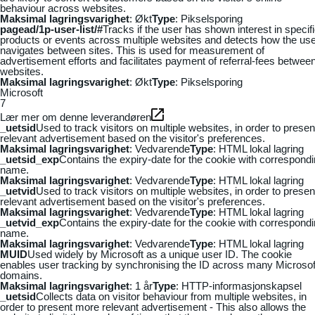
behaviour across websites.
Maksimal lagringsvarighet
: Økt
Type
: Pikselsporing
pagead/1p-user-list/#
Tracks if the user has shown interest in specif
products or events across multiple websites and detects how the us
navigates between sites. This is used for measurement of
advertisement efforts and facilitates payment of referral-fees betwee
websites.
Maksimal lagringsvarighet
: Økt
Type
: Pikselsporing
Microsoft
7
Lær mer om denne leverandøren
_uetsid
Used to track visitors on multiple websites, in order to presen
relevant advertisement based on the visitor's preferences.
Maksimal lagringsvarighet
: Vedvarende
Type
: HTML lokal lagring
_uetsid_exp
Contains the expiry-date for the cookie with correspond
name.
Maksimal lagringsvarighet
: Vedvarende
Type
: HTML lokal lagring
_uetvid
Used to track visitors on multiple websites, in order to presen
relevant advertisement based on the visitor's preferences.
Maksimal lagringsvarighet
: Vedvarende
Type
: HTML lokal lagring
_uetvid_exp
Contains the expiry-date for the cookie with correspond
name.
Maksimal lagringsvarighet
: Vedvarende
Type
: HTML lokal lagring
MUID
Used widely by Microsoft as a unique user ID. The cookie
enables user tracking by synchronising the ID across many Microsof
domains.
Maksimal lagringsvarighet
: 1 år
Type
: HTTP-informasjonskapsel
_uetsid
Collects data on visitor behaviour from multiple websites, in
order to present more relevant advertisement - This also allows the