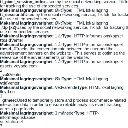
tt_pixel_session_index
Used by the social networking service, TikTo
for tracking the use of embedded services.
Maksimal lagringsvarighet
: Økt
Type
: HTML lokal lagring
tt_sessionId
Used by the social networking service, TikTok, for track
the use of embedded services.
Maksimal lagringsvarighet
: Økt
Type
: HTML lokal lagring
_ttp [x2]
Used by the social networking service, TikTok, for tracking t
use of embedded services.
Maksimal lagringsvarighet
: 1 år
Type
: HTTP-informasjonskapsel
ttcsid
Venter
Maksimal lagringsvarighet
: 1 år
Type
: HTTP-informasjonskapsel
ttcsid_#
Tracks the conversion rate between the user and the
advertisement banners on the website - This serves to optimise the
relevance of the advertisements on the website.
Maksimal lagringsvarighet
: 1 år
Type
: HTTP-informasjonskapsel
assets.voyado.com
2
_vaS
Venter
Maksimal lagringsvarighet
: Økt
Type
: HTML lokal lagring
vtid
Venter
Maksimal lagringsvarighet
: Vedvarende
Type
: HTML lokal lagring
floyd.no
1
_gtmeec
Used to temporarily store and process ecommerce-related
interaction data in order to ensure reliable analytics event tracking
across page loads.
Maksimal lagringsvarighet
: 3 måneder
Type
: HTTP-
informasjonskapsel
sc-static.net
7