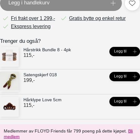
Legg i handlekurv
Fri frakt over 1 299,-
Gratis bytte og enkel retur
Ekspress levering
Trenger du også?
Hårstrikk Bundle 8 - 4pk
Legg til
115
,-
Satengskjerf 018
Legg til
199
,-
Hårklype Love 5cm
Legg til
115
,-
Medlemmer av FLOYD Friends får 799 poeng på dette kjøpet.
Bli
medlem