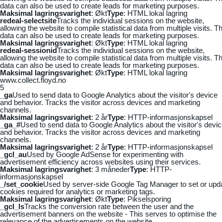
data can also be used to create leads for marketing purposes.
Maksimal lagringsvarighet
: Økt
Type
: HTML lokal lagring
redeal-selectsite
Tracks the individual sessions on the website,
allowing the website to compile statistical data from multiple visits. Th
data can also be used to create leads for marketing purposes.
Maksimal lagringsvarighet
: Økt
Type
: HTML lokal lagring
redeal-sessionid
Tracks the individual sessions on the website,
allowing the website to compile statistical data from multiple visits. Th
data can also be used to create leads for marketing purposes.
Maksimal lagringsvarighet
: Økt
Type
: HTML lokal lagring
www.collect.floyd.no
5
_ga
Used to send data to Google Analytics about the visitor's device
and behavior. Tracks the visitor across devices and marketing
channels.
Maksimal lagringsvarighet
: 2 år
Type
: HTTP-informasjonskapsel
_ga_#
Used to send data to Google Analytics about the visitor's devi
and behavior. Tracks the visitor across devices and marketing
channels.
Maksimal lagringsvarighet
: 2 år
Type
: HTTP-informasjonskapsel
_gcl_au
Used by Google AdSense for experimenting with
advertisement efficiency across websites using their services.
Maksimal lagringsvarighet
: 3 måneder
Type
: HTTP-
informasjonskapsel
_/set_cookie
Used by server-side Google Tag Manager to set or upd
cookies required for analytics or marketing tags.
Maksimal lagringsvarighet
: Økt
Type
: Pikselsporing
_gcl_ls
Tracks the conversion rate between the user and the
advertisement banners on the website - This serves to optimise the
relevance of the advertisements on the website.