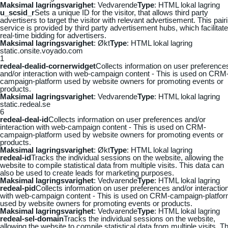
Maksimal lagringsvarighet
: Vedvarende
Type
: HTML lokal lagring
u_scsid_r
Sets a unique ID for the visitor, that allows third party
advertisers to target the visitor with relevant advertisement. This pair
service is provided by third party advertisement hubs, which facilitat
real-time bidding for advertisers.
Maksimal lagringsvarighet
: Økt
Type
: HTML lokal lagring
static.onsite.voyado.com
1
redeal-dealid-cornerwidget
Collects information on user preference
and/or interaction with web-campaign content - This is used on CRM
campaign-platform used by website owners for promoting events or
products.
Maksimal lagringsvarighet
: Vedvarende
Type
: HTML lokal lagring
static.redeal.se
6
redeal-deal-id
Collects information on user preferences and/or
interaction with web-campaign content - This is used on CRM-
campaign-platform used by website owners for promoting events or
products.
Maksimal lagringsvarighet
: Økt
Type
: HTML lokal lagring
redeal-id
Tracks the individual sessions on the website, allowing the
website to compile statistical data from multiple visits. This data can
also be used to create leads for marketing purposes.
Maksimal lagringsvarighet
: Vedvarende
Type
: HTML lokal lagring
redeal-pid
Collects information on user preferences and/or interactio
with web-campaign content - This is used on CRM-campaign-platfo
used by website owners for promoting events or products.
Maksimal lagringsvarighet
: Vedvarende
Type
: HTML lokal lagring
redeal-sel-domain
Tracks the individual sessions on the website,
allowing the website to compile statistical data from multiple visits. Th