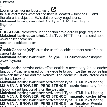
Pinterest
1
Lær mer om denne leverandøren
is_eu
Determines whether the user is located within the EU and
therefore is subject to EU's data privacy regulations.
Maksimal lagringsvarighet
: Økt
Type
: HTML lokal lagring
floyd.no
1
PHPSESSID
Preserves user session state across page requests.
Maksimal lagringsvarighet
: 1 dag
Type
: HTTP-informasjonskapsel
www.collect.floyd.no
consent.cookiebot.com
2
CookieConsent [x2]
Stores the user's cookie consent state for the
current domain
Maksimal lagringsvarighet
: 1 år
Type
: HTTP-informasjonskapsel
www.floyd.no
5
apollo-cache-persist-default
This cookie is necessary for the cache
function. A cache is used by the website to optimize the response ti
between the visitor and the website. The cache is usually stored on t
visitor’s browser.
Maksimal lagringsvarighet
: Vedvarende
Type
: HTML lokal lagring
M2_VENIA_BROWSER_PERSISTENCE__cartId
Necessary for th
shopping cart functionality on the website.
Maksimal lagringsvarighet
: Vedvarende
Type
: HTML lokal lagring
M2_VENIA_BROWSER_PERSISTENCE__magento_cache_id
Ven
Maksimal lagringsvarighet
: Vedvarende
Type
: HTML lokal lagring
M2_VENIA_BROWSER_PERSISTENCE__urlResolver_#
Venter