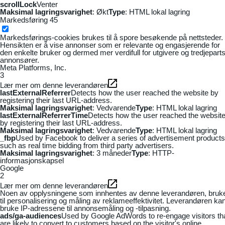
scrollLock
Venter
Maksimal lagringsvarighet
: Økt
Type
: HTML lokal lagring
Markedsføring
45
Markedsførings-cookies brukes til å spore besøkende på nettsteder.
Hensikten er å vise annonser som er relevante og engasjerende for
den enkelte bruker og dermed mer verdifull for utgivere og tredjepart
annonsører.
Meta Platforms, Inc.
3
Lær mer om denne leverandøren
lastExternalReferrer
Detects how the user reached the website by
registering their last URL-address.
Maksimal lagringsvarighet
: Vedvarende
Type
: HTML lokal lagring
lastExternalReferrerTime
Detects how the user reached the websit
by registering their last URL-address.
Maksimal lagringsvarighet
: Vedvarende
Type
: HTML lokal lagring
_fbp
Used by Facebook to deliver a series of advertisement products
such as real time bidding from third party advertisers.
Maksimal lagringsvarighet
: 3 måneder
Type
: HTTP-
informasjonskapsel
Google
2
Lær mer om denne leverandøren
Noen av opplysningene som innhentes av denne leverandøren, bruk
til personalisering og måling av reklameeffektivitet. Leverandøren ka
bruke IP-adressene til annonsemåling og -tilpasning.
ads/ga-audiences
Used by Google AdWords to re-engage visitors th
are likely to convert to customers based on the visitor's online