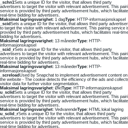
_schn1
Sets a unique ID for the visitor, that allows third party
advertisers to target the visitor with relevant advertisement. This pair
service is provided by third party advertisement hubs, which facilitat
real-time bidding for advertisers.
Maksimal lagringsvarighet
: 1 dag
Type
: HTTP-informasjonskapsel
_scid
Sets a unique ID for the visitor, that allows third party advertise
to target the visitor with relevant advertisement. This pairing service i
provided by third party advertisement hubs, which facilitates real-tim
bidding for advertisers.
Maksimal lagringsvarighet
: 13 måneder
Type
: HTTP-
informasjonskapsel
_scid_r
Sets a unique ID for the visitor, that allows third party
advertisers to target the visitor with relevant advertisement. This pair
service is provided by third party advertisement hubs, which facilitat
real-time bidding for advertisers.
Maksimal lagringsvarighet
: 13 måneder
Type
: HTTP-
informasjonskapsel
_screload
Used by Snapchat to implement advertisement content on
the website - The cookie detects the efficiency of the ads and collect
visitor data for further visitor segmentation.
Maksimal lagringsvarighet
: Økt
Type
: HTTP-informasjonskapsel
u_sclid
Sets a unique ID for the visitor, that allows third party
advertisers to target the visitor with relevant advertisement. This pair
service is provided by third party advertisement hubs, which facilitat
real-time bidding for advertisers.
Maksimal lagringsvarighet
: Vedvarende
Type
: HTML lokal lagring
u_sclid_r
Sets a unique ID for the visitor, that allows third party
advertisers to target the visitor with relevant advertisement. This pair
service is provided by third party advertisement hubs, which facilitat
real-time bidding for advertisers.