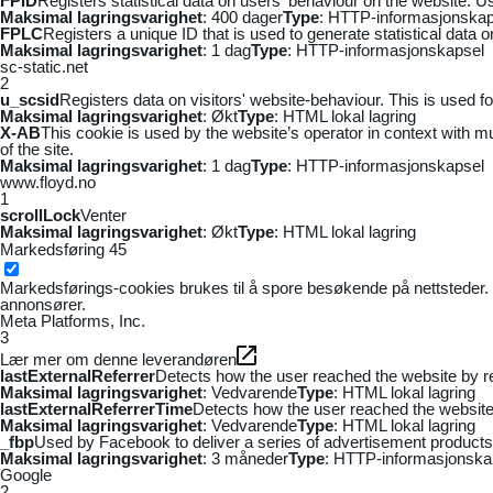
FPID
Registers statistical data on users' behaviour on the website. Us
Maksimal lagringsvarighet
: 400 dager
Type
: HTTP-informasjonskap
FPLC
Registers a unique ID that is used to generate statistical data 
Maksimal lagringsvarighet
: 1 dag
Type
: HTTP-informasjonskapsel
sc-static.net
2
u_scsid
Registers data on visitors' website-behaviour. This is used fo
Maksimal lagringsvarighet
: Økt
Type
: HTML lokal lagring
X-AB
This cookie is used by the website’s operator in context with mul
of the site.
Maksimal lagringsvarighet
: 1 dag
Type
: HTTP-informasjonskapsel
www.floyd.no
1
scrollLock
Venter
Maksimal lagringsvarighet
: Økt
Type
: HTML lokal lagring
Markedsføring
45
Markedsførings-cookies brukes til å spore besøkende på nettsteder. 
annonsører.
Meta Platforms, Inc.
3
Lær mer om denne leverandøren
lastExternalReferrer
Detects how the user reached the website by re
Maksimal lagringsvarighet
: Vedvarende
Type
: HTML lokal lagring
lastExternalReferrerTime
Detects how the user reached the website 
Maksimal lagringsvarighet
: Vedvarende
Type
: HTML lokal lagring
_fbp
Used by Facebook to deliver a series of advertisement products s
Maksimal lagringsvarighet
: 3 måneder
Type
: HTTP-informasjonska
Google
2