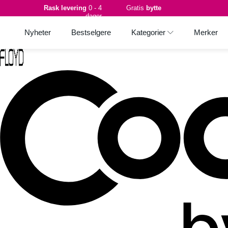
Rask levering
0 - 4
Gratis
bytte
dager
Nyheter
Bestselgere
Kategorier
Merker