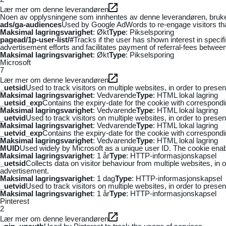
Lær mer om denne leverandøren
Noen av opplysningene som innhentes av denne leverandøren, brukes t
ads/ga-audiences
Used by Google AdWords to re-engage visitors that
Maksimal lagringsvarighet
: Økt
Type
: Pikselsporing
pagead/1p-user-list/#
Tracks if the user has shown interest in speci
advertisement efforts and facilitates payment of referral-fees betwee
Maksimal lagringsvarighet
: Økt
Type
: Pikselsporing
Microsoft
7
Lær mer om denne leverandøren
_uetsid
Used to track visitors on multiple websites, in order to prese
Maksimal lagringsvarighet
: Vedvarende
Type
: HTML lokal lagring
_uetsid_exp
Contains the expiry-date for the cookie with correspond
Maksimal lagringsvarighet
: Vedvarende
Type
: HTML lokal lagring
_uetvid
Used to track visitors on multiple websites, in order to prese
Maksimal lagringsvarighet
: Vedvarende
Type
: HTML lokal lagring
_uetvid_exp
Contains the expiry-date for the cookie with correspond
Maksimal lagringsvarighet
: Vedvarende
Type
: HTML lokal lagring
MUID
Used widely by Microsoft as a unique user ID. The cookie ena
Maksimal lagringsvarighet
: 1 år
Type
: HTTP-informasjonskapsel
_uetsid
Collects data on visitor behaviour from multiple websites, in
advertisement.
Maksimal lagringsvarighet
: 1 dag
Type
: HTTP-informasjonskapsel
_uetvid
Used to track visitors on multiple websites, in order to prese
Maksimal lagringsvarighet
: 1 år
Type
: HTTP-informasjonskapsel
Pinterest
2
Lær mer om denne leverandøren