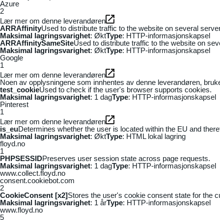
Azure
2
Lær mer om denne leverandøren
ARRAffinity
Used to distribute traffic to the website on several serv
Maksimal lagringsvarighet
: Økt
Type
: HTTP-informasjonskapsel
ARRAffinitySameSite
Used to distribute traffic to the website on se
Maksimal lagringsvarighet
: Økt
Type
: HTTP-informasjonskapsel
Google
1
Lær mer om denne leverandøren
Noen av opplysningene som innhentes av denne leverandøren, brukes t
test_cookie
Used to check if the user's browser supports cookies.
Maksimal lagringsvarighet
: 1 dag
Type
: HTTP-informasjonskapsel
Pinterest
1
Lær mer om denne leverandøren
is_eu
Determines whether the user is located within the EU and theref
Maksimal lagringsvarighet
: Økt
Type
: HTML lokal lagring
floyd.no
1
PHPSESSID
Preserves user session state across page requests.
Maksimal lagringsvarighet
: 1 dag
Type
: HTTP-informasjonskapsel
www.collect.floyd.no
consent.cookiebot.com
2
CookieConsent [x2]
Stores the user's cookie consent state for the 
Maksimal lagringsvarighet
: 1 år
Type
: HTTP-informasjonskapsel
www.floyd.no
5