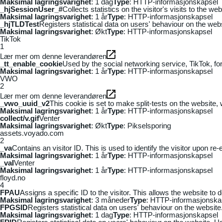
Maksimal lagringsvarighet
: 1 dag
Type
: HTTP-informasjonskapsel
_hjSessionUser_#
Collects statistics on the visitor's visits to the
Maksimal lagringsvarighet
: 1 år
Type
: HTTP-informasjonskapsel
_hjTLDTest
Registers statistical data on users' behaviour on the webs
Maksimal lagringsvarighet
: Økt
Type
: HTTP-informasjonskapsel
TikTok
1
Lær mer om denne leverandøren
_tt_enable_cookie
Used by the social networking service, TikTok, fo
Maksimal lagringsvarighet
: 1 år
Type
: HTTP-informasjonskapsel
VWO
2
Lær mer om denne leverandøren
_vwo_uuid_v2
This cookie is set to make split-tests on the website,
Maksimal lagringsvarighet
: 1 år
Type
: HTTP-informasjonskapsel
collect/v.gif
Venter
Maksimal lagringsvarighet
: Økt
Type
: Pikselsporing
assets.voyado.com
2
_va
Contains an visitor ID. This is used to identify the visitor upon re-
Maksimal lagringsvarighet
: 1 år
Type
: HTTP-informasjonskapsel
_vaI
Venter
Maksimal lagringsvarighet
: 1 år
Type
: HTTP-informasjonskapsel
floyd.no
4
FPAU
Assigns a specific ID to the visitor. This allows the website to 
Maksimal lagringsvarighet
: 3 måneder
Type
: HTTP-informasjonska
FPGSID
Registers statistical data on users' behaviour on the website.
Maksimal lagringsvarighet
: 1 dag
Type
: HTTP-informasjonskapsel