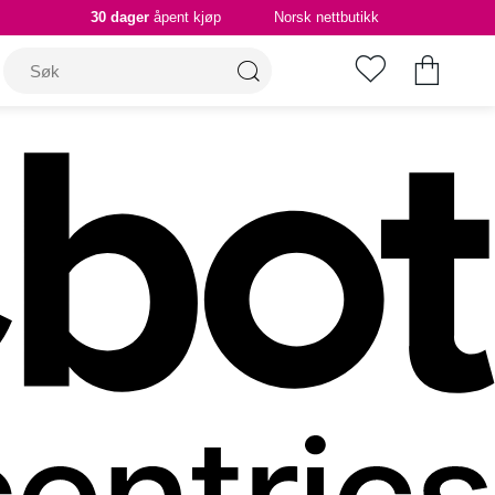
30 dager
åpent kjøp
Norsk nettbutikk