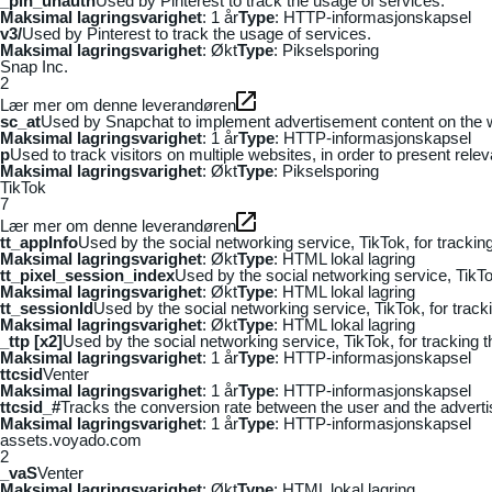
_pin_unauth
Used by Pinterest to track the usage of services.
Maksimal lagringsvarighet
: 1 år
Type
: HTTP-informasjonskapsel
v3/
Used by Pinterest to track the usage of services.
Maksimal lagringsvarighet
: Økt
Type
: Pikselsporing
Snap Inc.
2
Lær mer om denne leverandøren
sc_at
Used by Snapchat to implement advertisement content on the webs
Maksimal lagringsvarighet
: 1 år
Type
: HTTP-informasjonskapsel
p
Used to track visitors on multiple websites, in order to present rele
Maksimal lagringsvarighet
: Økt
Type
: Pikselsporing
TikTok
7
Lær mer om denne leverandøren
tt_appInfo
Used by the social networking service, TikTok, for tracki
Maksimal lagringsvarighet
: Økt
Type
: HTML lokal lagring
tt_pixel_session_index
Used by the social networking service, TikTo
Maksimal lagringsvarighet
: Økt
Type
: HTML lokal lagring
tt_sessionId
Used by the social networking service, TikTok, for trac
Maksimal lagringsvarighet
: Økt
Type
: HTML lokal lagring
_ttp [x2]
Used by the social networking service, TikTok, for tracking
Maksimal lagringsvarighet
: 1 år
Type
: HTTP-informasjonskapsel
ttcsid
Venter
Maksimal lagringsvarighet
: 1 år
Type
: HTTP-informasjonskapsel
ttcsid_#
Tracks the conversion rate between the user and the adverti
Maksimal lagringsvarighet
: 1 år
Type
: HTTP-informasjonskapsel
assets.voyado.com
2
_vaS
Venter
Maksimal lagringsvarighet
: Økt
Type
: HTML lokal lagring