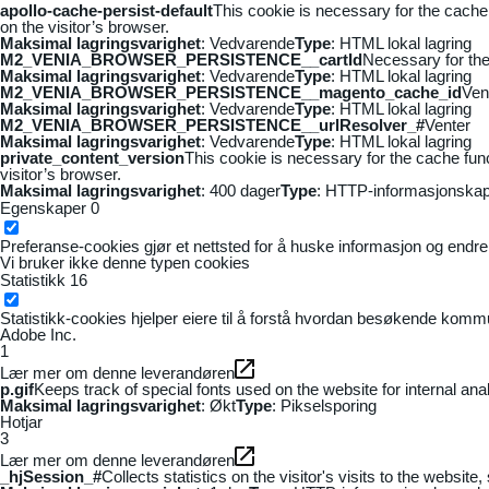
apollo-cache-persist-default
This cookie is necessary for the cache
on the visitor’s browser.
Maksimal lagringsvarighet
: Vedvarende
Type
: HTML lokal lagring
M2_VENIA_BROWSER_PERSISTENCE__cartId
Necessary for the 
Maksimal lagringsvarighet
: Vedvarende
Type
: HTML lokal lagring
M2_VENIA_BROWSER_PERSISTENCE__magento_cache_id
Ven
Maksimal lagringsvarighet
: Vedvarende
Type
: HTML lokal lagring
M2_VENIA_BROWSER_PERSISTENCE__urlResolver_#
Venter
Maksimal lagringsvarighet
: Vedvarende
Type
: HTML lokal lagring
private_content_version
This cookie is necessary for the cache fun
visitor’s browser.
Maksimal lagringsvarighet
: 400 dager
Type
: HTTP-informasjonskap
Egenskaper
0
Preferanse-cookies gjør et nettsted for å huske informasjon og endrer 
Vi bruker ikke denne typen cookies
Statistikk
16
Statistikk-cookies hjelper eiere til å forstå hvordan besøkende kom
Adobe Inc.
1
Lær mer om denne leverandøren
p.gif
Keeps track of special fonts used on the website for internal anal
Maksimal lagringsvarighet
: Økt
Type
: Pikselsporing
Hotjar
3
Lær mer om denne leverandøren
_hjSession_#
Collects statistics on the visitor's visits to the webs