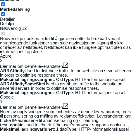
Markedsføring
Detaljer
Detaljer
Nødvendig
12
Nødvendige cookies bidra til å gjøre en nettside brukbart ved at
grunnleggende funksjoner som side navigasjon og tilgang til sikre
områder av nettstedet. Nettstedet kan ikke fungere optimalt uten dis
informasjonskapslene.
Azure
2
Lær mer om denne leverandøren
ARRAffinity
Used to distribute traffic to the website on several serve
in order to optimise response times.
Maksimal lagringsvarighet
: Økt
Type
: HTTP-informasjonskapsel
ARRAffinitySameSite
Used to distribute traffic to the website on
several servers in order to optimise response times.
Maksimal lagringsvarighet
: Økt
Type
: HTTP-informasjonskapsel
Google
1
Lær mer om denne leverandøren
Noen av opplysningene som innhentes av denne leverandøren, bruk
til personalisering og måling av reklameeffektivitet. Leverandøren ka
bruke IP-adressene til annonsemåling og -tilpasning.
test_cookie
Used to check if the user's browser supports cookies.
Maksimal lagringsvarighet
: 1 dag
Type
: HTTP-informasjonskapsel