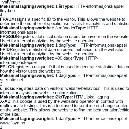
_vaI
Venter
Maksimal lagringsvarighet
: 1 år
Type
: HTTP-informasjonskapsel
floyd.no
4
FPAU
Assigns a specific ID to the visitor. This allows the website to
determine the number of specific user-visits for analysis and statistic
Maksimal lagringsvarighet
: 3 måneder
Type
: HTTP-
informasjonskapsel
FPGSID
Registers statistical data on users' behaviour on the website
Used for internal analytics by the website operator.
Maksimal lagringsvarighet
: 1 dag
Type
: HTTP-informasjonskapsel
FPID
Registers statistical data on users' behaviour on the website.
Used for internal analytics by the website operator.
Maksimal lagringsvarighet
: 400 dager
Type
: HTTP-
informasjonskapsel
FPLC
Registers a unique ID that is used to generate statistical data o
how the visitor uses the website.
Maksimal lagringsvarighet
: 1 dag
Type
: HTTP-informasjonskapsel
sc-static.net
2
u_scsid
Registers data on visitors' website-behaviour. This is used fo
internal analysis and website optimization.
Maksimal lagringsvarighet
: Økt
Type
: HTML lokal lagring
X-AB
This cookie is used by the website’s operator in context with
multi-variate testing. This is a tool used to combine or change conten
on the website. This allows the website to find the best variation/editi
of the site.
Maksimal lagringsvarighet
: 1 dag
Type
: HTTP-informasjonskapsel
www.floyd.no
1