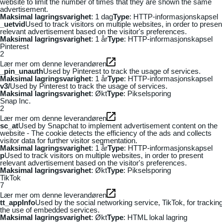
website to limit the number of times that they are shown the same
advertisement.
Maksimal lagringsvarighet
: 1 dag
Type
: HTTP-informasjonskapsel
_uetvid
Used to track visitors on multiple websites, in order to presen
relevant advertisement based on the visitor's preferences.
Maksimal lagringsvarighet
: 1 år
Type
: HTTP-informasjonskapsel
Pinterest
2
Lær mer om denne leverandøren
_pin_unauth
Used by Pinterest to track the usage of services.
Maksimal lagringsvarighet
: 1 år
Type
: HTTP-informasjonskapsel
v3/
Used by Pinterest to track the usage of services.
Maksimal lagringsvarighet
: Økt
Type
: Pikselsporing
Snap Inc.
2
Lær mer om denne leverandøren
sc_at
Used by Snapchat to implement advertisement content on the
website - The cookie detects the efficiency of the ads and collects
visitor data for further visitor segmentation.
Maksimal lagringsvarighet
: 1 år
Type
: HTTP-informasjonskapsel
p
Used to track visitors on multiple websites, in order to present
relevant advertisement based on the visitor's preferences.
Maksimal lagringsvarighet
: Økt
Type
: Pikselsporing
TikTok
7
Lær mer om denne leverandøren
tt_appInfo
Used by the social networking service, TikTok, for trackin
the use of embedded services.
Maksimal lagringsvarighet
: Økt
Type
: HTML lokal lagring