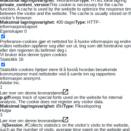
Maksimal lagringsvarighet
: Vedvarende
Type
: HTML lokal lagring
private_content_version
This cookie is necessary for the cache
function. A cache is used by the website to optimize the response ti
between the visitor and the website. The cache is usually stored on t
visitor’s browser.
Maksimal lagringsvarighet
: 400 dager
Type
: HTTP-
informasjonskapsel
Egenskaper
0
Preferanse-cookies gjør et nettsted for å huske informasjon og endre
måten nettsiden oppfører seg eller ser ut, ting som ditt foretrukne sp
eller den regionen du befinner deg i.
Vi bruker ikke denne typen cookies
Statistikk
16
Statistikk-cookies hjelper eiere til å forstå hvordan besøkende
kommuniserer med nettsteder ved å samle inn og rapportere
informasjon anonymt.
Adobe Inc.
1
Lær mer om denne leverandøren
p.gif
Keeps track of special fonts used on the website for internal
analysis. The cookie does not register any visitor data.
Maksimal lagringsvarighet
: Økt
Type
: Pikselsporing
Hotjar
3
Lær mer om denne leverandøren
_hjSession_#
Collects statistics on the visitor's visits to the website,
such as the number of visits, average time spent on the website and