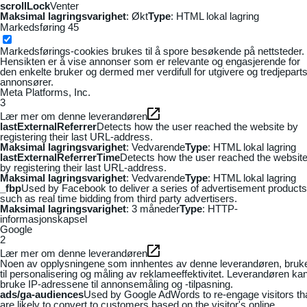
scrollLock
Venter
Maksimal lagringsvarighet
: Økt
Type
: HTML lokal lagring
Markedsføring
45
Markedsførings-cookies brukes til å spore besøkende på nettsteder.
Hensikten er å vise annonser som er relevante og engasjerende for
den enkelte bruker og dermed mer verdifull for utgivere og tredjepart
annonsører.
Meta Platforms, Inc.
3
Lær mer om denne leverandøren
lastExternalReferrer
Detects how the user reached the website by
registering their last URL-address.
Maksimal lagringsvarighet
: Vedvarende
Type
: HTML lokal lagring
lastExternalReferrerTime
Detects how the user reached the websit
by registering their last URL-address.
Maksimal lagringsvarighet
: Vedvarende
Type
: HTML lokal lagring
_fbp
Used by Facebook to deliver a series of advertisement products
such as real time bidding from third party advertisers.
Maksimal lagringsvarighet
: 3 måneder
Type
: HTTP-
informasjonskapsel
Google
2
Lær mer om denne leverandøren
Noen av opplysningene som innhentes av denne leverandøren, bruk
til personalisering og måling av reklameeffektivitet. Leverandøren ka
bruke IP-adressene til annonsemåling og -tilpasning.
ads/ga-audiences
Used by Google AdWords to re-engage visitors th
are likely to convert to customers based on the visitor's online