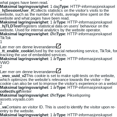
what pages have been read.
Maksimal lagringsvarighet
: 1 dag
Type
: HTTP-informasjonskapsel
_hjSessionUser_#
Collects statistics on the visitor's visits to the
website, such as the number of visits, average time spent on the
website and what pages have been read.
Maksimal lagringsvarighet
: 1 år
Type
: HTTP-informasjonskapsel
_hjTLDTest
Registers statistical data on users' behaviour on the
website. Used for internal analytics by the website operator.
Maksimal lagringsvarighet
: Økt
Type
: HTTP-informasjonskapsel
TikTok
1
Lær mer om denne leverandøren
_tt_enable_cookie
Used by the social networking service, TikTok, fo
tracking the use of embedded services.
Maksimal lagringsvarighet
: 1 år
Type
: HTTP-informasjonskapsel
VWO
2
Lær mer om denne leverandøren
_vwo_uuid_v2
This cookie is set to make split-tests on the website,
which optimizes the website's relevance towards the visitor – the
cookie can also be set to improve the visitor's experience on a websi
Maksimal lagringsvarighet
: 1 år
Type
: HTTP-informasjonskapsel
collect/v.gif
Venter
Maksimal lagringsvarighet
: Økt
Type
: Pikselsporing
assets.voyado.com
2
_va
Contains an visitor ID. This is used to identify the visitor upon re-
entry to the website.
Maksimal lagringsvarighet
: 1 år
Type
: HTTP-informasjonskapsel