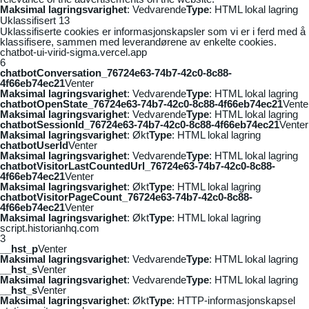
Maksimal lagringsvarighet
: Vedvarende
Type
: HTML lokal lagring
Uklassifisert
13
Uklassifiserte cookies er informasjonskapsler som vi er i ferd med å
klassifisere, sammen med leverandørene av enkelte cookies.
chatbot-ui-virid-sigma.vercel.app
6
chatbotConversation_76724e63-74b7-42c0-8c88-
4f66eb74ec21
Venter
Maksimal lagringsvarighet
: Vedvarende
Type
: HTML lokal lagring
chatbotOpenState_76724e63-74b7-42c0-8c88-4f66eb74ec21
Vente
Maksimal lagringsvarighet
: Vedvarende
Type
: HTML lokal lagring
chatbotSessionId_76724e63-74b7-42c0-8c88-4f66eb74ec21
Venter
Maksimal lagringsvarighet
: Økt
Type
: HTML lokal lagring
chatbotUserId
Venter
Maksimal lagringsvarighet
: Vedvarende
Type
: HTML lokal lagring
chatbotVisitorLastCountedUrl_76724e63-74b7-42c0-8c88-
4f66eb74ec21
Venter
Maksimal lagringsvarighet
: Økt
Type
: HTML lokal lagring
chatbotVisitorPageCount_76724e63-74b7-42c0-8c88-
4f66eb74ec21
Venter
Maksimal lagringsvarighet
: Økt
Type
: HTML lokal lagring
script.historianhq.com
3
__hst_p
Venter
Maksimal lagringsvarighet
: Vedvarende
Type
: HTML lokal lagring
__hst_s
Venter
Maksimal lagringsvarighet
: Vedvarende
Type
: HTML lokal lagring
__hst_s
Venter
Maksimal lagringsvarighet
: Økt
Type
: HTTP-informasjonskapsel