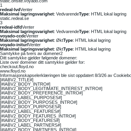
static.onsite.voyado.com
1
redeal-lvd
Venter
Maksimal lagringsvarighet
: Vedvarende
Type
: HTML lokal lagring
static.redeal.se
3
redeal-idfd
Venter
Maksimal lagringsvarighet
: Vedvarende
Type
: HTML lokal lagring
voyado-ccdc
Venter
Maksimal lagringsvarighet
: Økt
Type
: HTML lokal lagring
voyado-initurl
Venter
Maksimal lagringsvarighet
: Økt
Type
: HTML lokal lagring
Samtykke på tvers av domener
2
Ditt samtykke gjelder følgende domener:
Liste over domener ditt samtykke gjelder for:
checkout.floyd.no
www.floyd.no
Informasjonskapselerklæringen ble sist oppdatert 8/3/26 av
Cookiebo
[#IABV2_TITLE#]
[#IABV2_BODY_INTRO#]
[#IABV2_BODY_LEGITIMATE_INTEREST_INTRO#]
[#IABV2_BODY_PREFERENCE_INTRO#]
[#IABV2_LABEL_PURPOSES#]
[#IABV2_BODY_PURPOSES_INTRO#]
[#IABV2_BODY_PURPOSES#]
[#IABV2_LABEL_FEATURES#]
[#IABV2_BODY_FEATURES_INTRO#]
[#IABV2_BODY_FEATURES#]
[#IABV2_LABEL_PARTNERS#]
[#IABV2_BODY_PARTNERS_INTRO#]