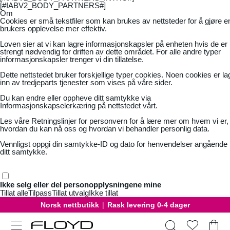
[#IABV2_BODY_PARTNERS#]
Om
Cookies er små tekstfiler som kan brukes av nettsteder for å gjøre e
brukers opplevelse mer effektiv.
Loven sier at vi kan lagre informasjonskapsler på enheten hvis de er
strengt nødvendig for driften av dette området. For alle andre typer
informasjonskapsler trenger vi din tillatelse.
Dette nettstedet bruker forskjellige typer cookies. Noen cookies er la
inn av tredjeparts tjenester som vises på våre sider.
Du kan endre eller oppheve ditt samtykke via
Informasjonskapselerkæring på nettstedet vårt.
Les våre
Retningslinjer for personvern
for å lære mer om hvem vi er,
hvordan du kan nå oss og hvordan vi behandler personlig data.
Vennligst oppgi din samtykke-ID og dato for henvendelser angående
ditt samtykke.
Ikke selg eller del personopplysningene mine
Tillat alle
Tilpass
Tillat utvalg
Ikke tillat
Norsk nettbutikk
|
Rask levering 0-4 dager