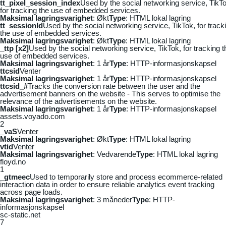
tt_pixel_session_index
Used by the social networking service, TikTo
for tracking the use of embedded services.
Maksimal lagringsvarighet
: Økt
Type
: HTML lokal lagring
tt_sessionId
Used by the social networking service, TikTok, for track
the use of embedded services.
Maksimal lagringsvarighet
: Økt
Type
: HTML lokal lagring
_ttp [x2]
Used by the social networking service, TikTok, for tracking t
use of embedded services.
Maksimal lagringsvarighet
: 1 år
Type
: HTTP-informasjonskapsel
ttcsid
Venter
Maksimal lagringsvarighet
: 1 år
Type
: HTTP-informasjonskapsel
ttcsid_#
Tracks the conversion rate between the user and the
advertisement banners on the website - This serves to optimise the
relevance of the advertisements on the website.
Maksimal lagringsvarighet
: 1 år
Type
: HTTP-informasjonskapsel
assets.voyado.com
2
_vaS
Venter
Maksimal lagringsvarighet
: Økt
Type
: HTML lokal lagring
vtid
Venter
Maksimal lagringsvarighet
: Vedvarende
Type
: HTML lokal lagring
floyd.no
1
_gtmeec
Used to temporarily store and process ecommerce-related
interaction data in order to ensure reliable analytics event tracking
across page loads.
Maksimal lagringsvarighet
: 3 måneder
Type
: HTTP-
informasjonskapsel
sc-static.net
7