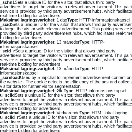
_schn1
Sets a unique ID for the visitor, that allows third party
advertisers to target the visitor with relevant advertisement. This pair
service is provided by third party advertisement hubs, which facilitat
real-time bidding for advertisers.
Maksimal lagringsvarighet
: 1 dag
Type
: HTTP-informasjonskapsel
_scid
Sets a unique ID for the visitor, that allows third party advertise
to target the visitor with relevant advertisement. This pairing service i
provided by third party advertisement hubs, which facilitates real-tim
bidding for advertisers.
Maksimal lagringsvarighet
: 13 måneder
Type
: HTTP-
informasjonskapsel
_scid_r
Sets a unique ID for the visitor, that allows third party
advertisers to target the visitor with relevant advertisement. This pair
service is provided by third party advertisement hubs, which facilitat
real-time bidding for advertisers.
Maksimal lagringsvarighet
: 13 måneder
Type
: HTTP-
informasjonskapsel
_screload
Used by Snapchat to implement advertisement content on
the website - The cookie detects the efficiency of the ads and collect
visitor data for further visitor segmentation.
Maksimal lagringsvarighet
: Økt
Type
: HTTP-informasjonskapsel
u_sclid
Sets a unique ID for the visitor, that allows third party
advertisers to target the visitor with relevant advertisement. This pair
service is provided by third party advertisement hubs, which facilitat
real-time bidding for advertisers.
Maksimal lagringsvarighet
: Vedvarende
Type
: HTML lokal lagring
u_sclid_r
Sets a unique ID for the visitor, that allows third party
advertisers to target the visitor with relevant advertisement. This pair
service is provided by third party advertisement hubs, which facilitat
real-time bidding for advertisers.