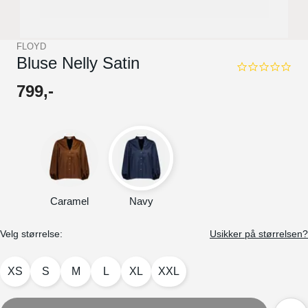
FLOYD
Bluse Nelly Satin
0.0
star
799
,-
rating
Caramel
Navy
Velg størrelse:
Usikker på størrelsen?
XS
S
M
L
XL
XXL