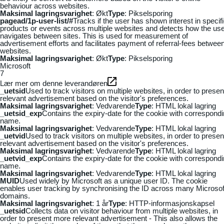
behaviour across websites.
Maksimal lagringsvarighet
: Økt
Type
: Pikselsporing
pagead/1p-user-list/#
Tracks if the user has shown interest in specif
products or events across multiple websites and detects how the us
navigates between sites. This is used for measurement of
advertisement efforts and facilitates payment of referral-fees betwee
websites.
Maksimal lagringsvarighet
: Økt
Type
: Pikselsporing
Microsoft
7
Lær mer om denne leverandøren
_uetsid
Used to track visitors on multiple websites, in order to presen
relevant advertisement based on the visitor's preferences.
Maksimal lagringsvarighet
: Vedvarende
Type
: HTML lokal lagring
_uetsid_exp
Contains the expiry-date for the cookie with correspond
name.
Maksimal lagringsvarighet
: Vedvarende
Type
: HTML lokal lagring
_uetvid
Used to track visitors on multiple websites, in order to presen
relevant advertisement based on the visitor's preferences.
Maksimal lagringsvarighet
: Vedvarende
Type
: HTML lokal lagring
_uetvid_exp
Contains the expiry-date for the cookie with correspond
name.
Maksimal lagringsvarighet
: Vedvarende
Type
: HTML lokal lagring
MUID
Used widely by Microsoft as a unique user ID. The cookie
enables user tracking by synchronising the ID across many Microsof
domains.
Maksimal lagringsvarighet
: 1 år
Type
: HTTP-informasjonskapsel
_uetsid
Collects data on visitor behaviour from multiple websites, in
order to present more relevant advertisement - This also allows the