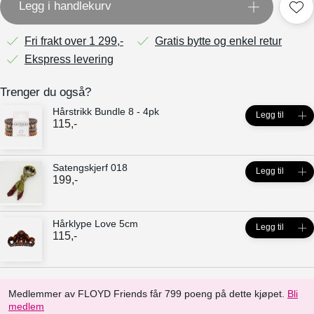
Legg i handlekurv
Fri frakt over 1 299,-
Gratis bytte og enkel retur
Ekspress levering
Trenger du også?
Hårstrikk Bundle 8 - 4pk
Legg til
115
,-
Satengskjerf 018
Legg til
199
,-
Hårklype Love 5cm
Legg til
115
,-
Medlemmer av FLOYD Friends får 799 poeng på dette kjøpet.
Bli
medlem