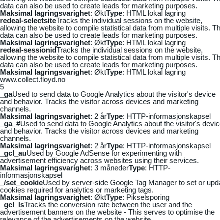
data can also be used to create leads for marketing purposes.
Maksimal lagringsvarighet
: Økt
Type
: HTML lokal lagring
redeal-selectsite
Tracks the individual sessions on the website,
allowing the website to compile statistical data from multiple visits. Th
data can also be used to create leads for marketing purposes.
Maksimal lagringsvarighet
: Økt
Type
: HTML lokal lagring
redeal-sessionid
Tracks the individual sessions on the website,
allowing the website to compile statistical data from multiple visits. Th
data can also be used to create leads for marketing purposes.
Maksimal lagringsvarighet
: Økt
Type
: HTML lokal lagring
www.collect.floyd.no
5
_ga
Used to send data to Google Analytics about the visitor's device
and behavior. Tracks the visitor across devices and marketing
channels.
Maksimal lagringsvarighet
: 2 år
Type
: HTTP-informasjonskapsel
_ga_#
Used to send data to Google Analytics about the visitor's devi
and behavior. Tracks the visitor across devices and marketing
channels.
Maksimal lagringsvarighet
: 2 år
Type
: HTTP-informasjonskapsel
_gcl_au
Used by Google AdSense for experimenting with
advertisement efficiency across websites using their services.
Maksimal lagringsvarighet
: 3 måneder
Type
: HTTP-
informasjonskapsel
_/set_cookie
Used by server-side Google Tag Manager to set or upd
cookies required for analytics or marketing tags.
Maksimal lagringsvarighet
: Økt
Type
: Pikselsporing
_gcl_ls
Tracks the conversion rate between the user and the
advertisement banners on the website - This serves to optimise the
relevance of the advertisements on the website.