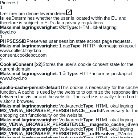
Pinterest
1
Lær mer om denne leverandøren
is_eu
Determines whether the user is located within the EU and
therefore is subject to EU's data privacy regulations.
Maksimal lagringsvarighet
: Økt
Type
: HTML lokal lagring
floyd.no
1
PHPSESSID
Preserves user session state across page requests.
Maksimal lagringsvarighet
: 1 dag
Type
: HTTP-informasjonskapsel
www.collect.floyd.no
consent.cookiebot.com
2
CookieConsent [x2]
Stores the user's cookie consent state for the
current domain
Maksimal lagringsvarighet
: 1 år
Type
: HTTP-informasjonskapsel
www.floyd.no
5
apollo-cache-persist-default
This cookie is necessary for the cache
function. A cache is used by the website to optimize the response ti
between the visitor and the website. The cache is usually stored on t
visitor’s browser.
Maksimal lagringsvarighet
: Vedvarende
Type
: HTML lokal lagring
M2_VENIA_BROWSER_PERSISTENCE__cartId
Necessary for th
shopping cart functionality on the website.
Maksimal lagringsvarighet
: Vedvarende
Type
: HTML lokal lagring
M2_VENIA_BROWSER_PERSISTENCE__magento_cache_id
Ven
Maksimal lagringsvarighet
: Vedvarende
Type
: HTML lokal lagring
M2_VENIA_BROWSER_PERSISTENCE__urlResolver_#
Venter