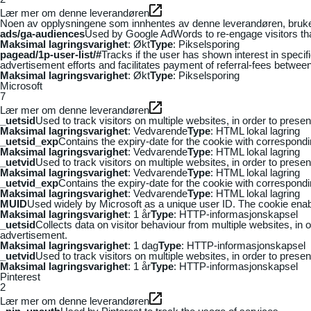
Lær mer om denne leverandøren
Noen av opplysningene som innhentes av denne leverandøren, brukes t
ads/ga-audiences
Used by Google AdWords to re-engage visitors that
Maksimal lagringsvarighet
: Økt
Type
: Pikselsporing
pagead/1p-user-list/#
Tracks if the user has shown interest in speci
advertisement efforts and facilitates payment of referral-fees betwee
Maksimal lagringsvarighet
: Økt
Type
: Pikselsporing
Microsoft
7
Lær mer om denne leverandøren
_uetsid
Used to track visitors on multiple websites, in order to prese
Maksimal lagringsvarighet
: Vedvarende
Type
: HTML lokal lagring
_uetsid_exp
Contains the expiry-date for the cookie with correspond
Maksimal lagringsvarighet
: Vedvarende
Type
: HTML lokal lagring
_uetvid
Used to track visitors on multiple websites, in order to prese
Maksimal lagringsvarighet
: Vedvarende
Type
: HTML lokal lagring
_uetvid_exp
Contains the expiry-date for the cookie with correspond
Maksimal lagringsvarighet
: Vedvarende
Type
: HTML lokal lagring
MUID
Used widely by Microsoft as a unique user ID. The cookie ena
Maksimal lagringsvarighet
: 1 år
Type
: HTTP-informasjonskapsel
_uetsid
Collects data on visitor behaviour from multiple websites, in
advertisement.
Maksimal lagringsvarighet
: 1 dag
Type
: HTTP-informasjonskapsel
_uetvid
Used to track visitors on multiple websites, in order to prese
Maksimal lagringsvarighet
: 1 år
Type
: HTTP-informasjonskapsel
Pinterest
2
Lær mer om denne leverandøren