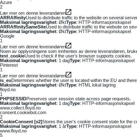
Azure
2
Lær mer om denne leverandøren
ARRAffinity
Used to distribute traffic to the website on several serv
Maksimal lagringsvarighet
: Økt
Type
: HTTP-informasjonskapsel
ARRAffinitySameSite
Used to distribute traffic to the website on se
Maksimal lagringsvarighet
: Økt
Type
: HTTP-informasjonskapsel
Google
1
Lær mer om denne leverandøren
Noen av opplysningene som innhentes av denne leverandøren, brukes t
test_cookie
Used to check if the user's browser supports cookies.
Maksimal lagringsvarighet
: 1 dag
Type
: HTTP-informasjonskapsel
Pinterest
1
Lær mer om denne leverandøren
is_eu
Determines whether the user is located within the EU and theref
Maksimal lagringsvarighet
: Økt
Type
: HTML lokal lagring
floyd.no
1
PHPSESSID
Preserves user session state across page requests.
Maksimal lagringsvarighet
: 1 dag
Type
: HTTP-informasjonskapsel
www.collect.floyd.no
consent.cookiebot.com
2
CookieConsent [x2]
Stores the user's cookie consent state for the 
Maksimal lagringsvarighet
: 1 år
Type
: HTTP-informasjonskapsel
www.floyd.no
5