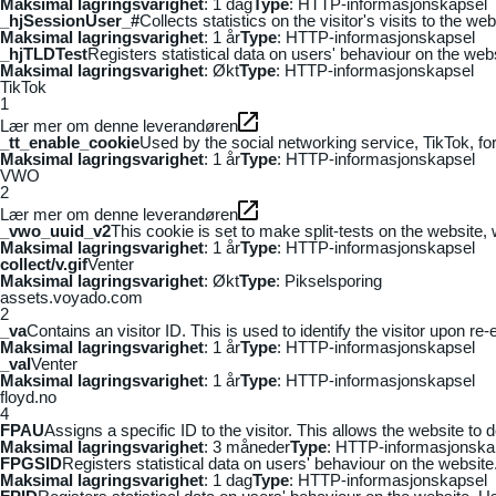
Maksimal lagringsvarighet
: 1 dag
Type
: HTTP-informasjonskapsel
_hjSessionUser_#
Collects statistics on the visitor's visits to the
Maksimal lagringsvarighet
: 1 år
Type
: HTTP-informasjonskapsel
_hjTLDTest
Registers statistical data on users' behaviour on the webs
Maksimal lagringsvarighet
: Økt
Type
: HTTP-informasjonskapsel
TikTok
1
Lær mer om denne leverandøren
_tt_enable_cookie
Used by the social networking service, TikTok, fo
Maksimal lagringsvarighet
: 1 år
Type
: HTTP-informasjonskapsel
VWO
2
Lær mer om denne leverandøren
_vwo_uuid_v2
This cookie is set to make split-tests on the website,
Maksimal lagringsvarighet
: 1 år
Type
: HTTP-informasjonskapsel
collect/v.gif
Venter
Maksimal lagringsvarighet
: Økt
Type
: Pikselsporing
assets.voyado.com
2
_va
Contains an visitor ID. This is used to identify the visitor upon re-
Maksimal lagringsvarighet
: 1 år
Type
: HTTP-informasjonskapsel
_vaI
Venter
Maksimal lagringsvarighet
: 1 år
Type
: HTTP-informasjonskapsel
floyd.no
4
FPAU
Assigns a specific ID to the visitor. This allows the website to 
Maksimal lagringsvarighet
: 3 måneder
Type
: HTTP-informasjonska
FPGSID
Registers statistical data on users' behaviour on the website.
Maksimal lagringsvarighet
: 1 dag
Type
: HTTP-informasjonskapsel