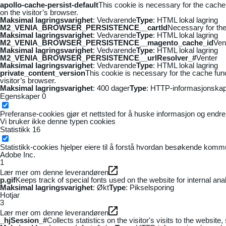
apollo-cache-persist-default
This cookie is necessary for the cache
on the visitor’s browser.
Maksimal lagringsvarighet
: Vedvarende
Type
: HTML lokal lagring
M2_VENIA_BROWSER_PERSISTENCE__cartId
Necessary for the 
Maksimal lagringsvarighet
: Vedvarende
Type
: HTML lokal lagring
M2_VENIA_BROWSER_PERSISTENCE__magento_cache_id
Ven
Maksimal lagringsvarighet
: Vedvarende
Type
: HTML lokal lagring
M2_VENIA_BROWSER_PERSISTENCE__urlResolver_#
Venter
Maksimal lagringsvarighet
: Vedvarende
Type
: HTML lokal lagring
private_content_version
This cookie is necessary for the cache fun
visitor’s browser.
Maksimal lagringsvarighet
: 400 dager
Type
: HTTP-informasjonskap
Egenskaper
0
Preferanse-cookies gjør et nettsted for å huske informasjon og endrer 
Vi bruker ikke denne typen cookies
Statistikk
16
Statistikk-cookies hjelper eiere til å forstå hvordan besøkende kom
Adobe Inc.
1
Lær mer om denne leverandøren
p.gif
Keeps track of special fonts used on the website for internal anal
Maksimal lagringsvarighet
: Økt
Type
: Pikselsporing
Hotjar
3
Lær mer om denne leverandøren
_hjSession_#
Collects statistics on the visitor's visits to the webs