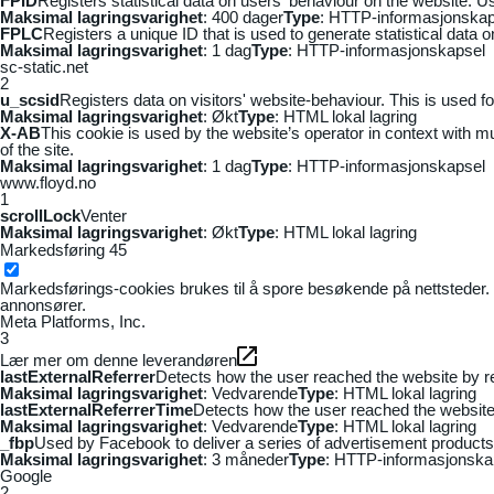
FPID
Registers statistical data on users' behaviour on the website. Us
Maksimal lagringsvarighet
: 400 dager
Type
: HTTP-informasjonskap
FPLC
Registers a unique ID that is used to generate statistical data 
Maksimal lagringsvarighet
: 1 dag
Type
: HTTP-informasjonskapsel
sc-static.net
2
u_scsid
Registers data on visitors' website-behaviour. This is used fo
Maksimal lagringsvarighet
: Økt
Type
: HTML lokal lagring
X-AB
This cookie is used by the website’s operator in context with mul
of the site.
Maksimal lagringsvarighet
: 1 dag
Type
: HTTP-informasjonskapsel
www.floyd.no
1
scrollLock
Venter
Maksimal lagringsvarighet
: Økt
Type
: HTML lokal lagring
Markedsføring
45
Markedsførings-cookies brukes til å spore besøkende på nettsteder. 
annonsører.
Meta Platforms, Inc.
3
Lær mer om denne leverandøren
lastExternalReferrer
Detects how the user reached the website by re
Maksimal lagringsvarighet
: Vedvarende
Type
: HTML lokal lagring
lastExternalReferrerTime
Detects how the user reached the website 
Maksimal lagringsvarighet
: Vedvarende
Type
: HTML lokal lagring
_fbp
Used by Facebook to deliver a series of advertisement products s
Maksimal lagringsvarighet
: 3 måneder
Type
: HTTP-informasjonska
Google
2