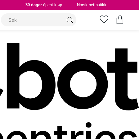
30 dager
åpent kjøp
Norsk nettbutikk