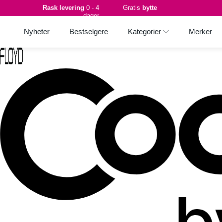
Rask levering
0 - 4
Gratis
bytte
dager
Nyheter
Bestselgere
Kategorier
Merker