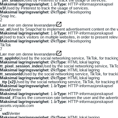
_pin_unauth
Used by Pinterest to track the usage of services.
Maksimal lagringsvarighet
: 1 år
Type
: HTTP-informasjonskapsel
v3/
Used by Pinterest to track the usage of services.
Maksimal lagringsvarighet
: Økt
Type
: Pikselsporing
Snap Inc.
2
Lær mer om denne leverandøren
sc_at
Used by Snapchat to implement advertisement content on the webs
Maksimal lagringsvarighet
: 1 år
Type
: HTTP-informasjonskapsel
p
Used to track visitors on multiple websites, in order to present rele
Maksimal lagringsvarighet
: Økt
Type
: Pikselsporing
TikTok
7
Lær mer om denne leverandøren
tt_appInfo
Used by the social networking service, TikTok, for tracki
Maksimal lagringsvarighet
: Økt
Type
: HTML lokal lagring
tt_pixel_session_index
Used by the social networking service, TikTo
Maksimal lagringsvarighet
: Økt
Type
: HTML lokal lagring
tt_sessionId
Used by the social networking service, TikTok, for trac
Maksimal lagringsvarighet
: Økt
Type
: HTML lokal lagring
_ttp [x2]
Used by the social networking service, TikTok, for tracking
Maksimal lagringsvarighet
: 1 år
Type
: HTTP-informasjonskapsel
ttcsid
Venter
Maksimal lagringsvarighet
: 1 år
Type
: HTTP-informasjonskapsel
ttcsid_#
Tracks the conversion rate between the user and the adverti
Maksimal lagringsvarighet
: 1 år
Type
: HTTP-informasjonskapsel
assets.voyado.com
2
_vaS
Venter
Maksimal lagringsvarighet
: Økt
Type
: HTML lokal lagring