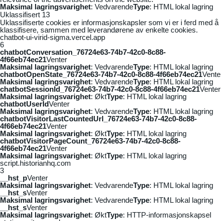
Maksimal lagringsvarighet
: Vedvarende
Type
: HTML lokal lagring
Uklassifisert
13
Uklassifiserte cookies er informasjonskapsler som vi er i ferd med å
klassifisere, sammen med leverandørene av enkelte cookies.
chatbot-ui-virid-sigma.vercel.app
6
chatbotConversation_76724e63-74b7-42c0-8c88-
4f66eb74ec21
Venter
Maksimal lagringsvarighet
: Vedvarende
Type
: HTML lokal lagring
chatbotOpenState_76724e63-74b7-42c0-8c88-4f66eb74ec21
Vente
Maksimal lagringsvarighet
: Vedvarende
Type
: HTML lokal lagring
chatbotSessionId_76724e63-74b7-42c0-8c88-4f66eb74ec21
Venter
Maksimal lagringsvarighet
: Økt
Type
: HTML lokal lagring
chatbotUserId
Venter
Maksimal lagringsvarighet
: Vedvarende
Type
: HTML lokal lagring
chatbotVisitorLastCountedUrl_76724e63-74b7-42c0-8c88-
4f66eb74ec21
Venter
Maksimal lagringsvarighet
: Økt
Type
: HTML lokal lagring
chatbotVisitorPageCount_76724e63-74b7-42c0-8c88-
4f66eb74ec21
Venter
Maksimal lagringsvarighet
: Økt
Type
: HTML lokal lagring
script.historianhq.com
3
__hst_p
Venter
Maksimal lagringsvarighet
: Vedvarende
Type
: HTML lokal lagring
__hst_s
Venter
Maksimal lagringsvarighet
: Vedvarende
Type
: HTML lokal lagring
__hst_s
Venter
Maksimal lagringsvarighet
: Økt
Type
: HTTP-informasjonskapsel