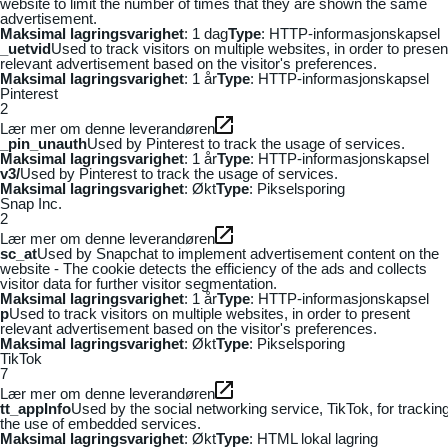
website to limit the number of times that they are shown the same
advertisement.
Maksimal lagringsvarighet
: 1 dag
Type
: HTTP-informasjonskapsel
_uetvid
Used to track visitors on multiple websites, in order to presen
relevant advertisement based on the visitor's preferences.
Maksimal lagringsvarighet
: 1 år
Type
: HTTP-informasjonskapsel
Pinterest
2
Lær mer om denne leverandøren
_pin_unauth
Used by Pinterest to track the usage of services.
Maksimal lagringsvarighet
: 1 år
Type
: HTTP-informasjonskapsel
v3/
Used by Pinterest to track the usage of services.
Maksimal lagringsvarighet
: Økt
Type
: Pikselsporing
Snap Inc.
2
Lær mer om denne leverandøren
sc_at
Used by Snapchat to implement advertisement content on the
website - The cookie detects the efficiency of the ads and collects
visitor data for further visitor segmentation.
Maksimal lagringsvarighet
: 1 år
Type
: HTTP-informasjonskapsel
p
Used to track visitors on multiple websites, in order to present
relevant advertisement based on the visitor's preferences.
Maksimal lagringsvarighet
: Økt
Type
: Pikselsporing
TikTok
7
Lær mer om denne leverandøren
tt_appInfo
Used by the social networking service, TikTok, for trackin
the use of embedded services.
Maksimal lagringsvarighet
: Økt
Type
: HTML lokal lagring