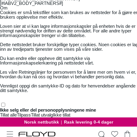
[#IABV2_BODY_PARTNERS#]
Om
Cookies er små tekstfiler som kan brukes av nettsteder for å gjøre e
brukers opplevelse mer effektiv.
Loven sier at vi kan lagre informasjonskapsler på enheten hvis de er
strengt nødvendig for driften av dette området. For alle andre typer
informasjonskapsler trenger vi din tillatelse.
Dette nettstedet bruker forskjellige typer cookies. Noen cookies er la
inn av tredjeparts tjenester som vises på våre sider.
Du kan endre eller oppheve ditt samtykke via
Informasjonskapselerkæring på nettstedet vårt.
Les våre
Retningslinjer for personvern
for å lære mer om hvem vi er,
hvordan du kan nå oss og hvordan vi behandler personlig data.
Vennligst oppgi din samtykke-ID og dato for henvendelser angående
ditt samtykke.
Ikke selg eller del personopplysningene mine
Tillat alle
Tilpass
Tillat utvalg
Ikke tillat
Norsk nettbutikk
|
Rask levering 0-4 dager