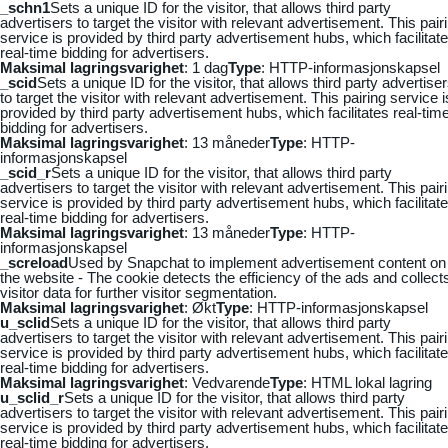
_schn1
Sets a unique ID for the visitor, that allows third party
advertisers to target the visitor with relevant advertisement. This pair
service is provided by third party advertisement hubs, which facilitat
real-time bidding for advertisers.
Maksimal lagringsvarighet
: 1 dag
Type
: HTTP-informasjonskapsel
_scid
Sets a unique ID for the visitor, that allows third party advertise
to target the visitor with relevant advertisement. This pairing service i
provided by third party advertisement hubs, which facilitates real-tim
bidding for advertisers.
Maksimal lagringsvarighet
: 13 måneder
Type
: HTTP-
informasjonskapsel
_scid_r
Sets a unique ID for the visitor, that allows third party
advertisers to target the visitor with relevant advertisement. This pair
service is provided by third party advertisement hubs, which facilitat
real-time bidding for advertisers.
Maksimal lagringsvarighet
: 13 måneder
Type
: HTTP-
informasjonskapsel
_screload
Used by Snapchat to implement advertisement content on
the website - The cookie detects the efficiency of the ads and collect
visitor data for further visitor segmentation.
Maksimal lagringsvarighet
: Økt
Type
: HTTP-informasjonskapsel
u_sclid
Sets a unique ID for the visitor, that allows third party
advertisers to target the visitor with relevant advertisement. This pair
service is provided by third party advertisement hubs, which facilitat
real-time bidding for advertisers.
Maksimal lagringsvarighet
: Vedvarende
Type
: HTML lokal lagring
u_sclid_r
Sets a unique ID for the visitor, that allows third party
advertisers to target the visitor with relevant advertisement. This pair
service is provided by third party advertisement hubs, which facilitat
real-time bidding for advertisers.