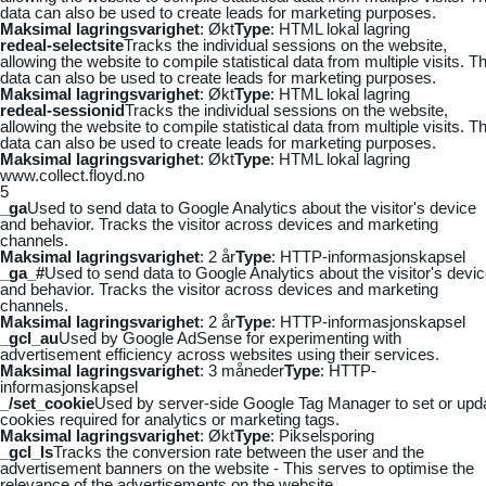
data can also be used to create leads for marketing purposes.
Maksimal lagringsvarighet
: Økt
Type
: HTML lokal lagring
redeal-selectsite
Tracks the individual sessions on the website,
allowing the website to compile statistical data from multiple visits. Th
data can also be used to create leads for marketing purposes.
Maksimal lagringsvarighet
: Økt
Type
: HTML lokal lagring
redeal-sessionid
Tracks the individual sessions on the website,
allowing the website to compile statistical data from multiple visits. Th
data can also be used to create leads for marketing purposes.
Maksimal lagringsvarighet
: Økt
Type
: HTML lokal lagring
www.collect.floyd.no
5
_ga
Used to send data to Google Analytics about the visitor's device
and behavior. Tracks the visitor across devices and marketing
channels.
Maksimal lagringsvarighet
: 2 år
Type
: HTTP-informasjonskapsel
_ga_#
Used to send data to Google Analytics about the visitor's devi
and behavior. Tracks the visitor across devices and marketing
channels.
Maksimal lagringsvarighet
: 2 år
Type
: HTTP-informasjonskapsel
_gcl_au
Used by Google AdSense for experimenting with
advertisement efficiency across websites using their services.
Maksimal lagringsvarighet
: 3 måneder
Type
: HTTP-
informasjonskapsel
_/set_cookie
Used by server-side Google Tag Manager to set or upd
cookies required for analytics or marketing tags.
Maksimal lagringsvarighet
: Økt
Type
: Pikselsporing
_gcl_ls
Tracks the conversion rate between the user and the
advertisement banners on the website - This serves to optimise the
relevance of the advertisements on the website.