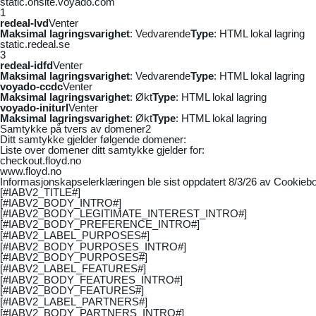
static.onsite.voyado.com
1
redeal-lvd
Venter
Maksimal lagringsvarighet
: Vedvarende
Type
: HTML lokal lagring
static.redeal.se
3
redeal-idfd
Venter
Maksimal lagringsvarighet
: Vedvarende
Type
: HTML lokal lagring
voyado-ccdc
Venter
Maksimal lagringsvarighet
: Økt
Type
: HTML lokal lagring
voyado-initurl
Venter
Maksimal lagringsvarighet
: Økt
Type
: HTML lokal lagring
Samtykke på tvers av domener
2
Ditt samtykke gjelder følgende domener:
Liste over domener ditt samtykke gjelder for:
checkout.floyd.no
www.floyd.no
Informasjonskapselerklæringen ble sist oppdatert 8/3/26 av
Cookiebo
[#IABV2_TITLE#]
[#IABV2_BODY_INTRO#]
[#IABV2_BODY_LEGITIMATE_INTEREST_INTRO#]
[#IABV2_BODY_PREFERENCE_INTRO#]
[#IABV2_LABEL_PURPOSES#]
[#IABV2_BODY_PURPOSES_INTRO#]
[#IABV2_BODY_PURPOSES#]
[#IABV2_LABEL_FEATURES#]
[#IABV2_BODY_FEATURES_INTRO#]
[#IABV2_BODY_FEATURES#]
[#IABV2_LABEL_PARTNERS#]
[#IABV2_BODY_PARTNERS_INTRO#]