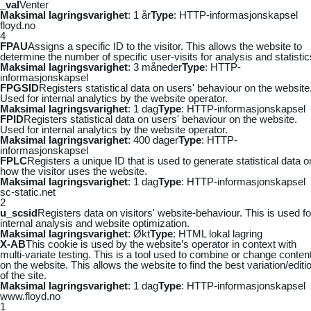
_vaI
Venter
Maksimal lagringsvarighet
: 1 år
Type
: HTTP-informasjonskapsel
floyd.no
4
FPAU
Assigns a specific ID to the visitor. This allows the website to
determine the number of specific user-visits for analysis and statistic
Maksimal lagringsvarighet
: 3 måneder
Type
: HTTP-
informasjonskapsel
FPGSID
Registers statistical data on users' behaviour on the website
Used for internal analytics by the website operator.
Maksimal lagringsvarighet
: 1 dag
Type
: HTTP-informasjonskapsel
FPID
Registers statistical data on users' behaviour on the website.
Used for internal analytics by the website operator.
Maksimal lagringsvarighet
: 400 dager
Type
: HTTP-
informasjonskapsel
FPLC
Registers a unique ID that is used to generate statistical data o
how the visitor uses the website.
Maksimal lagringsvarighet
: 1 dag
Type
: HTTP-informasjonskapsel
sc-static.net
2
u_scsid
Registers data on visitors' website-behaviour. This is used fo
internal analysis and website optimization.
Maksimal lagringsvarighet
: Økt
Type
: HTML lokal lagring
X-AB
This cookie is used by the website’s operator in context with
multi-variate testing. This is a tool used to combine or change conten
on the website. This allows the website to find the best variation/editi
of the site.
Maksimal lagringsvarighet
: 1 dag
Type
: HTTP-informasjonskapsel
www.floyd.no
1