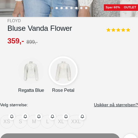
Spar 60%
OUTLET
FLOYD
Bluse Vanda Flower
4.8
star
359
,-
899
,-
rating
Regatta Blue
Rose Petal
Velg størrelse:
Usikker på størrelsen?
XS
S
M
L
XL
XXL