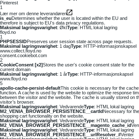
Pinterest
1
Lær mer om denne leverandøren
is_eu
Determines whether the user is located within the EU and
therefore is subject to EU's data privacy regulations.
Maksimal lagringsvarighet
: Økt
Type
: HTML lokal lagring
floyd.no
1
PHPSESSID
Preserves user session state across page requests.
Maksimal lagringsvarighet
: 1 dag
Type
: HTTP-informasjonskapsel
www.collect.floyd.no
consent.cookiebot.com
2
CookieConsent [x2]
Stores the user's cookie consent state for the
current domain
Maksimal lagringsvarighet
: 1 år
Type
: HTTP-informasjonskapsel
www.floyd.no
5
apollo-cache-persist-default
This cookie is necessary for the cache
function. A cache is used by the website to optimize the response ti
between the visitor and the website. The cache is usually stored on t
visitor’s browser.
Maksimal lagringsvarighet
: Vedvarende
Type
: HTML lokal lagring
M2_VENIA_BROWSER_PERSISTENCE__cartId
Necessary for th
shopping cart functionality on the website.
Maksimal lagringsvarighet
: Vedvarende
Type
: HTML lokal lagring
M2_VENIA_BROWSER_PERSISTENCE__magento_cache_id
Ven
Maksimal lagringsvarighet
: Vedvarende
Type
: HTML lokal lagring
M2_VENIA_BROWSER_PERSISTENCE__urlResolver_#
Venter