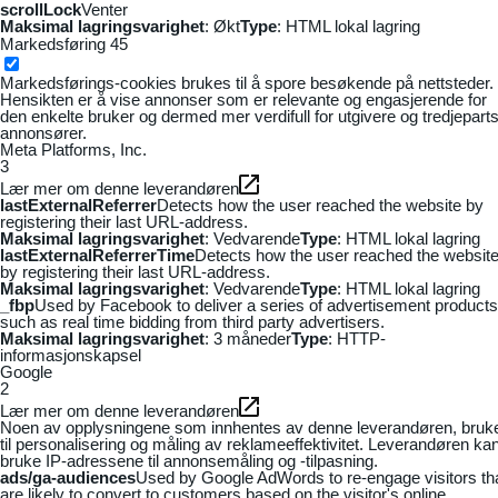
scrollLock
Venter
Maksimal lagringsvarighet
: Økt
Type
: HTML lokal lagring
Markedsføring
45
Markedsførings-cookies brukes til å spore besøkende på nettsteder.
Hensikten er å vise annonser som er relevante og engasjerende for
den enkelte bruker og dermed mer verdifull for utgivere og tredjepart
annonsører.
Meta Platforms, Inc.
3
Lær mer om denne leverandøren
lastExternalReferrer
Detects how the user reached the website by
registering their last URL-address.
Maksimal lagringsvarighet
: Vedvarende
Type
: HTML lokal lagring
lastExternalReferrerTime
Detects how the user reached the websit
by registering their last URL-address.
Maksimal lagringsvarighet
: Vedvarende
Type
: HTML lokal lagring
_fbp
Used by Facebook to deliver a series of advertisement products
such as real time bidding from third party advertisers.
Maksimal lagringsvarighet
: 3 måneder
Type
: HTTP-
informasjonskapsel
Google
2
Lær mer om denne leverandøren
Noen av opplysningene som innhentes av denne leverandøren, bruk
til personalisering og måling av reklameeffektivitet. Leverandøren ka
bruke IP-adressene til annonsemåling og -tilpasning.
ads/ga-audiences
Used by Google AdWords to re-engage visitors th
are likely to convert to customers based on the visitor's online