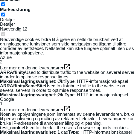
Markedsføring
Detaljer
Detaljer
Nødvendig
12
Nødvendige cookies bidra til å gjøre en nettside brukbart ved at
grunnleggende funksjoner som side navigasjon og tilgang til sikre
områder av nettstedet. Nettstedet kan ikke fungere optimalt uten dis
informasjonskapslene.
Azure
2
Lær mer om denne leverandøren
ARRAffinity
Used to distribute traffic to the website on several serve
in order to optimise response times.
Maksimal lagringsvarighet
: Økt
Type
: HTTP-informasjonskapsel
ARRAffinitySameSite
Used to distribute traffic to the website on
several servers in order to optimise response times.
Maksimal lagringsvarighet
: Økt
Type
: HTTP-informasjonskapsel
Google
1
Lær mer om denne leverandøren
Noen av opplysningene som innhentes av denne leverandøren, bruk
til personalisering og måling av reklameeffektivitet. Leverandøren ka
bruke IP-adressene til annonsemåling og -tilpasning.
test_cookie
Used to check if the user's browser supports cookies.
Maksimal lagringsvarighet
: 1 dag
Type
: HTTP-informasjonskapsel