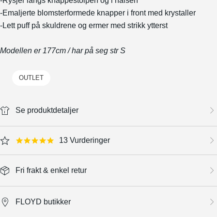
-Rysjer langs knappestolpen og i halsen
-Emaljerte blomsterformede knapper i front med krystaller
-Lett puff på skuldrene og ermer med strikk ytterst
Modellen er 177cm / har på seg str S
OUTLET
Se produktdetaljer
13 Vurderinger
4.8 star rating
Fri frakt & enkel retur
FLOYD butikker