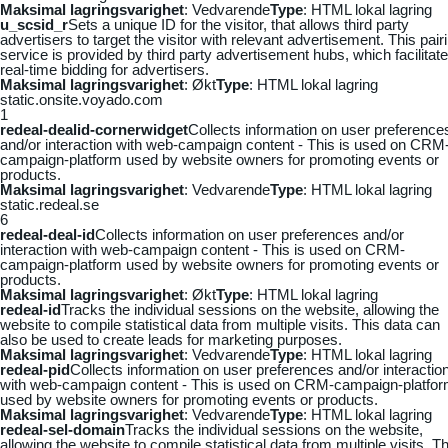
Maksimal lagringsvarighet
: Vedvarende
Type
: HTML lokal lagring
u_scsid_r
Sets a unique ID for the visitor, that allows third party
advertisers to target the visitor with relevant advertisement. This pair
service is provided by third party advertisement hubs, which facilitat
real-time bidding for advertisers.
Maksimal lagringsvarighet
: Økt
Type
: HTML lokal lagring
static.onsite.voyado.com
1
redeal-dealid-cornerwidget
Collects information on user preference
and/or interaction with web-campaign content - This is used on CRM
campaign-platform used by website owners for promoting events or
products.
Maksimal lagringsvarighet
: Vedvarende
Type
: HTML lokal lagring
static.redeal.se
6
redeal-deal-id
Collects information on user preferences and/or
interaction with web-campaign content - This is used on CRM-
campaign-platform used by website owners for promoting events or
products.
Maksimal lagringsvarighet
: Økt
Type
: HTML lokal lagring
redeal-id
Tracks the individual sessions on the website, allowing the
website to compile statistical data from multiple visits. This data can
also be used to create leads for marketing purposes.
Maksimal lagringsvarighet
: Vedvarende
Type
: HTML lokal lagring
redeal-pid
Collects information on user preferences and/or interactio
with web-campaign content - This is used on CRM-campaign-platfo
used by website owners for promoting events or products.
Maksimal lagringsvarighet
: Vedvarende
Type
: HTML lokal lagring
redeal-sel-domain
Tracks the individual sessions on the website,
allowing the website to compile statistical data from multiple visits. Th