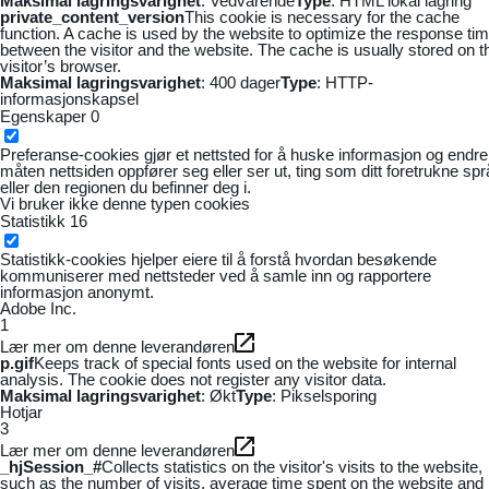
Maksimal lagringsvarighet
: Vedvarende
Type
: HTML lokal lagring
private_content_version
This cookie is necessary for the cache
function. A cache is used by the website to optimize the response ti
between the visitor and the website. The cache is usually stored on t
visitor’s browser.
Maksimal lagringsvarighet
: 400 dager
Type
: HTTP-
informasjonskapsel
Egenskaper
0
Preferanse-cookies gjør et nettsted for å huske informasjon og endre
måten nettsiden oppfører seg eller ser ut, ting som ditt foretrukne sp
eller den regionen du befinner deg i.
Vi bruker ikke denne typen cookies
Statistikk
16
Statistikk-cookies hjelper eiere til å forstå hvordan besøkende
kommuniserer med nettsteder ved å samle inn og rapportere
informasjon anonymt.
Adobe Inc.
1
Lær mer om denne leverandøren
p.gif
Keeps track of special fonts used on the website for internal
analysis. The cookie does not register any visitor data.
Maksimal lagringsvarighet
: Økt
Type
: Pikselsporing
Hotjar
3
Lær mer om denne leverandøren
_hjSession_#
Collects statistics on the visitor's visits to the website,
such as the number of visits, average time spent on the website and