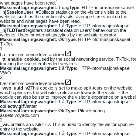
what pages have been read.
Maksimal lagringsvarighet
: 1 dag
Type
: HTTP-informasjonskapsel
_hjSessionUser_#
Collects statistics on the visitor's visits to the
website, such as the number of visits, average time spent on the
website and what pages have been read.
Maksimal lagringsvarighet
: 1 år
Type
: HTTP-informasjonskapsel
_hjTLDTest
Registers statistical data on users' behaviour on the
website. Used for internal analytics by the website operator.
Maksimal lagringsvarighet
: Økt
Type
: HTTP-informasjonskapsel
TikTok
1
Lær mer om denne leverandøren
_tt_enable_cookie
Used by the social networking service, TikTok, fo
tracking the use of embedded services.
Maksimal lagringsvarighet
: 1 år
Type
: HTTP-informasjonskapsel
VWO
2
Lær mer om denne leverandøren
_vwo_uuid_v2
This cookie is set to make split-tests on the website,
which optimizes the website's relevance towards the visitor – the
cookie can also be set to improve the visitor's experience on a websi
Maksimal lagringsvarighet
: 1 år
Type
: HTTP-informasjonskapsel
collect/v.gif
Venter
Maksimal lagringsvarighet
: Økt
Type
: Pikselsporing
assets.voyado.com
2
_va
Contains an visitor ID. This is used to identify the visitor upon re-
entry to the website.
Maksimal lagringsvarighet
: 1 år
Type
: HTTP-informasjonskapsel