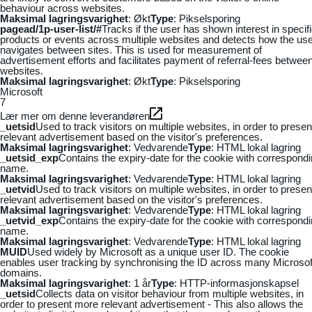
behaviour across websites.
Maksimal lagringsvarighet
: Økt
Type
: Pikselsporing
pagead/1p-user-list/#
Tracks if the user has shown interest in specif
products or events across multiple websites and detects how the us
navigates between sites. This is used for measurement of
advertisement efforts and facilitates payment of referral-fees betwee
websites.
Maksimal lagringsvarighet
: Økt
Type
: Pikselsporing
Microsoft
7
Lær mer om denne leverandøren
_uetsid
Used to track visitors on multiple websites, in order to presen
relevant advertisement based on the visitor's preferences.
Maksimal lagringsvarighet
: Vedvarende
Type
: HTML lokal lagring
_uetsid_exp
Contains the expiry-date for the cookie with correspond
name.
Maksimal lagringsvarighet
: Vedvarende
Type
: HTML lokal lagring
_uetvid
Used to track visitors on multiple websites, in order to presen
relevant advertisement based on the visitor's preferences.
Maksimal lagringsvarighet
: Vedvarende
Type
: HTML lokal lagring
_uetvid_exp
Contains the expiry-date for the cookie with correspond
name.
Maksimal lagringsvarighet
: Vedvarende
Type
: HTML lokal lagring
MUID
Used widely by Microsoft as a unique user ID. The cookie
enables user tracking by synchronising the ID across many Microsof
domains.
Maksimal lagringsvarighet
: 1 år
Type
: HTTP-informasjonskapsel
_uetsid
Collects data on visitor behaviour from multiple websites, in
order to present more relevant advertisement - This also allows the