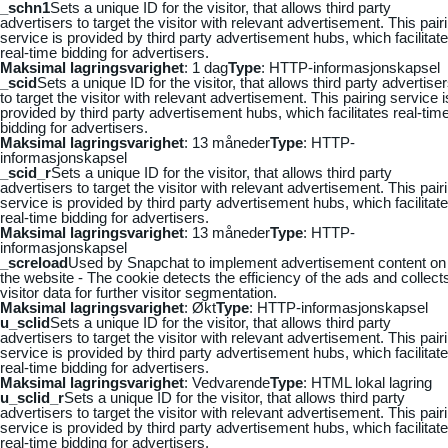
_schn1
Sets a unique ID for the visitor, that allows third party
advertisers to target the visitor with relevant advertisement. This pair
service is provided by third party advertisement hubs, which facilitat
real-time bidding for advertisers.
Maksimal lagringsvarighet
: 1 dag
Type
: HTTP-informasjonskapsel
_scid
Sets a unique ID for the visitor, that allows third party advertise
to target the visitor with relevant advertisement. This pairing service i
provided by third party advertisement hubs, which facilitates real-tim
bidding for advertisers.
Maksimal lagringsvarighet
: 13 måneder
Type
: HTTP-
informasjonskapsel
_scid_r
Sets a unique ID for the visitor, that allows third party
advertisers to target the visitor with relevant advertisement. This pair
service is provided by third party advertisement hubs, which facilitat
real-time bidding for advertisers.
Maksimal lagringsvarighet
: 13 måneder
Type
: HTTP-
informasjonskapsel
_screload
Used by Snapchat to implement advertisement content on
the website - The cookie detects the efficiency of the ads and collect
visitor data for further visitor segmentation.
Maksimal lagringsvarighet
: Økt
Type
: HTTP-informasjonskapsel
u_sclid
Sets a unique ID for the visitor, that allows third party
advertisers to target the visitor with relevant advertisement. This pair
service is provided by third party advertisement hubs, which facilitat
real-time bidding for advertisers.
Maksimal lagringsvarighet
: Vedvarende
Type
: HTML lokal lagring
u_sclid_r
Sets a unique ID for the visitor, that allows third party
advertisers to target the visitor with relevant advertisement. This pair
service is provided by third party advertisement hubs, which facilitat
real-time bidding for advertisers.