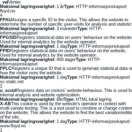
_vaI
Venter
Maksimal lagringsvarighet
: 1 år
Type
: HTTP-informasjonskapsel
floyd.no
4
FPAU
Assigns a specific ID to the visitor. This allows the website to
determine the number of specific user-visits for analysis and statistic
Maksimal lagringsvarighet
: 3 måneder
Type
: HTTP-
informasjonskapsel
FPGSID
Registers statistical data on users' behaviour on the website
Used for internal analytics by the website operator.
Maksimal lagringsvarighet
: 1 dag
Type
: HTTP-informasjonskapsel
FPID
Registers statistical data on users' behaviour on the website.
Used for internal analytics by the website operator.
Maksimal lagringsvarighet
: 400 dager
Type
: HTTP-
informasjonskapsel
FPLC
Registers a unique ID that is used to generate statistical data o
how the visitor uses the website.
Maksimal lagringsvarighet
: 1 dag
Type
: HTTP-informasjonskapsel
sc-static.net
2
u_scsid
Registers data on visitors' website-behaviour. This is used fo
internal analysis and website optimization.
Maksimal lagringsvarighet
: Økt
Type
: HTML lokal lagring
X-AB
This cookie is used by the website’s operator in context with
multi-variate testing. This is a tool used to combine or change conten
on the website. This allows the website to find the best variation/editi
of the site.
Maksimal lagringsvarighet
: 1 dag
Type
: HTTP-informasjonskapsel
www.floyd.no
1