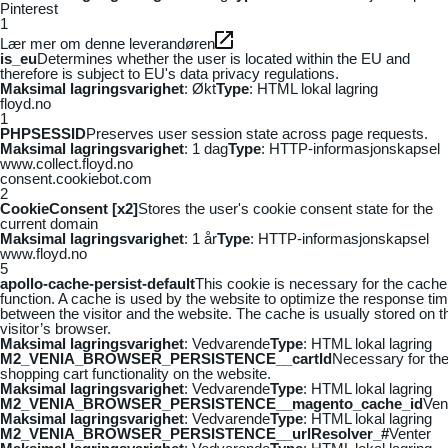
Pinterest
1
Lær mer om denne leverandøren
is_eu
Determines whether the user is located within the EU and
therefore is subject to EU's data privacy regulations.
Maksimal lagringsvarighet
: Økt
Type
: HTML lokal lagring
floyd.no
1
PHPSESSID
Preserves user session state across page requests.
Maksimal lagringsvarighet
: 1 dag
Type
: HTTP-informasjonskapsel
www.collect.floyd.no
consent.cookiebot.com
2
CookieConsent [x2]
Stores the user's cookie consent state for the
current domain
Maksimal lagringsvarighet
: 1 år
Type
: HTTP-informasjonskapsel
www.floyd.no
5
apollo-cache-persist-default
This cookie is necessary for the cache
function. A cache is used by the website to optimize the response ti
between the visitor and the website. The cache is usually stored on t
visitor’s browser.
Maksimal lagringsvarighet
: Vedvarende
Type
: HTML lokal lagring
M2_VENIA_BROWSER_PERSISTENCE__cartId
Necessary for th
shopping cart functionality on the website.
Maksimal lagringsvarighet
: Vedvarende
Type
: HTML lokal lagring
M2_VENIA_BROWSER_PERSISTENCE__magento_cache_id
Ven
Maksimal lagringsvarighet
: Vedvarende
Type
: HTML lokal lagring
M2_VENIA_BROWSER_PERSISTENCE__urlResolver_#
Venter