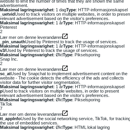
website to limit the number of times that they are shown the same
advertisement.
Maksimal lagringsvarighet
: 1 dag
Type
: HTTP-informasjonskapsel
_uetvid
Used to track visitors on multiple websites, in order to presen
relevant advertisement based on the visitor's preferences.
Maksimal lagringsvarighet
: 1 år
Type
: HTTP-informasjonskapsel
Pinterest
2
Lær mer om denne leverandøren
_pin_unauth
Used by Pinterest to track the usage of services.
Maksimal lagringsvarighet
: 1 år
Type
: HTTP-informasjonskapsel
v3/
Used by Pinterest to track the usage of services.
Maksimal lagringsvarighet
: Økt
Type
: Pikselsporing
Snap Inc.
2
Lær mer om denne leverandøren
sc_at
Used by Snapchat to implement advertisement content on the
website - The cookie detects the efficiency of the ads and collects
visitor data for further visitor segmentation.
Maksimal lagringsvarighet
: 1 år
Type
: HTTP-informasjonskapsel
p
Used to track visitors on multiple websites, in order to present
relevant advertisement based on the visitor's preferences.
Maksimal lagringsvarighet
: Økt
Type
: Pikselsporing
TikTok
7
Lær mer om denne leverandøren
tt_appInfo
Used by the social networking service, TikTok, for trackin
the use of embedded services.
Maksimal lagringsvarighet
: Økt
Type
: HTML lokal lagring