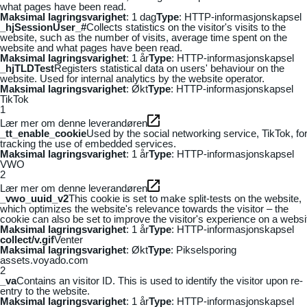
what pages have been read.
Maksimal lagringsvarighet
: 1 dag
Type
: HTTP-informasjonskapsel
_hjSessionUser_#
Collects statistics on the visitor's visits to the
website, such as the number of visits, average time spent on the
website and what pages have been read.
Maksimal lagringsvarighet
: 1 år
Type
: HTTP-informasjonskapsel
_hjTLDTest
Registers statistical data on users' behaviour on the
website. Used for internal analytics by the website operator.
Maksimal lagringsvarighet
: Økt
Type
: HTTP-informasjonskapsel
TikTok
1
Lær mer om denne leverandøren
_tt_enable_cookie
Used by the social networking service, TikTok, fo
tracking the use of embedded services.
Maksimal lagringsvarighet
: 1 år
Type
: HTTP-informasjonskapsel
VWO
2
Lær mer om denne leverandøren
_vwo_uuid_v2
This cookie is set to make split-tests on the website,
which optimizes the website's relevance towards the visitor – the
cookie can also be set to improve the visitor's experience on a websi
Maksimal lagringsvarighet
: 1 år
Type
: HTTP-informasjonskapsel
collect/v.gif
Venter
Maksimal lagringsvarighet
: Økt
Type
: Pikselsporing
assets.voyado.com
2
_va
Contains an visitor ID. This is used to identify the visitor upon re-
entry to the website.
Maksimal lagringsvarighet
: 1 år
Type
: HTTP-informasjonskapsel