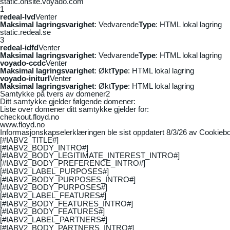
static.onsite.voyado.com
1
redeal-lvd
Venter
Maksimal lagringsvarighet
: Vedvarende
Type
: HTML lokal lagring
static.redeal.se
3
redeal-idfd
Venter
Maksimal lagringsvarighet
: Vedvarende
Type
: HTML lokal lagring
voyado-ccdc
Venter
Maksimal lagringsvarighet
: Økt
Type
: HTML lokal lagring
voyado-initurl
Venter
Maksimal lagringsvarighet
: Økt
Type
: HTML lokal lagring
Samtykke på tvers av domener
2
Ditt samtykke gjelder følgende domener:
Liste over domener ditt samtykke gjelder for:
checkout.floyd.no
www.floyd.no
Informasjonskapselerklæringen ble sist oppdatert 8/3/26 av
Cookiebo
[#IABV2_TITLE#]
[#IABV2_BODY_INTRO#]
[#IABV2_BODY_LEGITIMATE_INTEREST_INTRO#]
[#IABV2_BODY_PREFERENCE_INTRO#]
[#IABV2_LABEL_PURPOSES#]
[#IABV2_BODY_PURPOSES_INTRO#]
[#IABV2_BODY_PURPOSES#]
[#IABV2_LABEL_FEATURES#]
[#IABV2_BODY_FEATURES_INTRO#]
[#IABV2_BODY_FEATURES#]
[#IABV2_LABEL_PARTNERS#]
[#IABV2_BODY_PARTNERS_INTRO#]