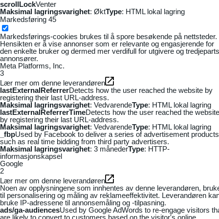
scrollLock
Venter
Maksimal lagringsvarighet
: Økt
Type
: HTML lokal lagring
Markedsføring
45
Markedsførings-cookies brukes til å spore besøkende på nettsteder.
Hensikten er å vise annonser som er relevante og engasjerende for
den enkelte bruker og dermed mer verdifull for utgivere og tredjepart
annonsører.
Meta Platforms, Inc.
3
Lær mer om denne leverandøren
lastExternalReferrer
Detects how the user reached the website by
registering their last URL-address.
Maksimal lagringsvarighet
: Vedvarende
Type
: HTML lokal lagring
lastExternalReferrerTime
Detects how the user reached the websit
by registering their last URL-address.
Maksimal lagringsvarighet
: Vedvarende
Type
: HTML lokal lagring
_fbp
Used by Facebook to deliver a series of advertisement products
such as real time bidding from third party advertisers.
Maksimal lagringsvarighet
: 3 måneder
Type
: HTTP-
informasjonskapsel
Google
2
Lær mer om denne leverandøren
Noen av opplysningene som innhentes av denne leverandøren, bruk
til personalisering og måling av reklameeffektivitet. Leverandøren ka
bruke IP-adressene til annonsemåling og -tilpasning.
ads/ga-audiences
Used by Google AdWords to re-engage visitors th
are likely to convert to customers based on the visitor's online