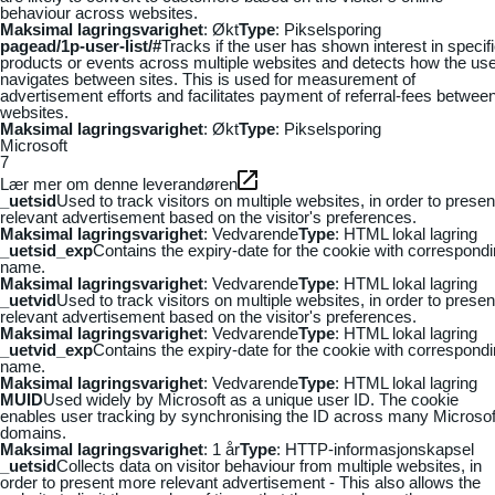
behaviour across websites.
Maksimal lagringsvarighet
: Økt
Type
: Pikselsporing
pagead/1p-user-list/#
Tracks if the user has shown interest in specif
products or events across multiple websites and detects how the us
navigates between sites. This is used for measurement of
advertisement efforts and facilitates payment of referral-fees betwee
websites.
Maksimal lagringsvarighet
: Økt
Type
: Pikselsporing
Microsoft
7
Lær mer om denne leverandøren
_uetsid
Used to track visitors on multiple websites, in order to presen
relevant advertisement based on the visitor's preferences.
Maksimal lagringsvarighet
: Vedvarende
Type
: HTML lokal lagring
_uetsid_exp
Contains the expiry-date for the cookie with correspond
name.
Maksimal lagringsvarighet
: Vedvarende
Type
: HTML lokal lagring
_uetvid
Used to track visitors on multiple websites, in order to presen
relevant advertisement based on the visitor's preferences.
Maksimal lagringsvarighet
: Vedvarende
Type
: HTML lokal lagring
_uetvid_exp
Contains the expiry-date for the cookie with correspond
name.
Maksimal lagringsvarighet
: Vedvarende
Type
: HTML lokal lagring
MUID
Used widely by Microsoft as a unique user ID. The cookie
enables user tracking by synchronising the ID across many Microsof
domains.
Maksimal lagringsvarighet
: 1 år
Type
: HTTP-informasjonskapsel
_uetsid
Collects data on visitor behaviour from multiple websites, in
order to present more relevant advertisement - This also allows the