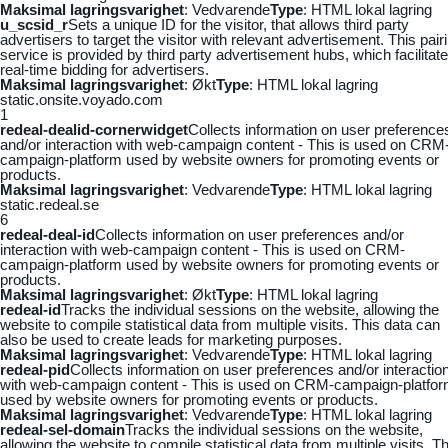
Maksimal lagringsvarighet
: Vedvarende
Type
: HTML lokal lagring
u_scsid_r
Sets a unique ID for the visitor, that allows third party
advertisers to target the visitor with relevant advertisement. This pair
service is provided by third party advertisement hubs, which facilitat
real-time bidding for advertisers.
Maksimal lagringsvarighet
: Økt
Type
: HTML lokal lagring
static.onsite.voyado.com
1
redeal-dealid-cornerwidget
Collects information on user preference
and/or interaction with web-campaign content - This is used on CRM
campaign-platform used by website owners for promoting events or
products.
Maksimal lagringsvarighet
: Vedvarende
Type
: HTML lokal lagring
static.redeal.se
6
redeal-deal-id
Collects information on user preferences and/or
interaction with web-campaign content - This is used on CRM-
campaign-platform used by website owners for promoting events or
products.
Maksimal lagringsvarighet
: Økt
Type
: HTML lokal lagring
redeal-id
Tracks the individual sessions on the website, allowing the
website to compile statistical data from multiple visits. This data can
also be used to create leads for marketing purposes.
Maksimal lagringsvarighet
: Vedvarende
Type
: HTML lokal lagring
redeal-pid
Collects information on user preferences and/or interactio
with web-campaign content - This is used on CRM-campaign-platfo
used by website owners for promoting events or products.
Maksimal lagringsvarighet
: Vedvarende
Type
: HTML lokal lagring
redeal-sel-domain
Tracks the individual sessions on the website,
allowing the website to compile statistical data from multiple visits. Th