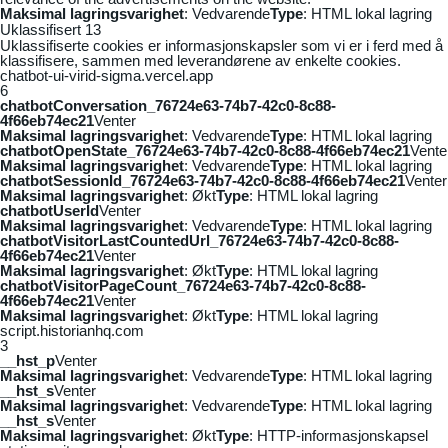
Maksimal lagringsvarighet
: Vedvarende
Type
: HTML lokal lagring
Uklassifisert
13
Uklassifiserte cookies er informasjonskapsler som vi er i ferd med å
klassifisere, sammen med leverandørene av enkelte cookies.
chatbot-ui-virid-sigma.vercel.app
6
chatbotConversation_76724e63-74b7-42c0-8c88-
4f66eb74ec21
Venter
Maksimal lagringsvarighet
: Vedvarende
Type
: HTML lokal lagring
chatbotOpenState_76724e63-74b7-42c0-8c88-4f66eb74ec21
Vente
Maksimal lagringsvarighet
: Vedvarende
Type
: HTML lokal lagring
chatbotSessionId_76724e63-74b7-42c0-8c88-4f66eb74ec21
Venter
Maksimal lagringsvarighet
: Økt
Type
: HTML lokal lagring
chatbotUserId
Venter
Maksimal lagringsvarighet
: Vedvarende
Type
: HTML lokal lagring
chatbotVisitorLastCountedUrl_76724e63-74b7-42c0-8c88-
4f66eb74ec21
Venter
Maksimal lagringsvarighet
: Økt
Type
: HTML lokal lagring
chatbotVisitorPageCount_76724e63-74b7-42c0-8c88-
4f66eb74ec21
Venter
Maksimal lagringsvarighet
: Økt
Type
: HTML lokal lagring
script.historianhq.com
3
__hst_p
Venter
Maksimal lagringsvarighet
: Vedvarende
Type
: HTML lokal lagring
__hst_s
Venter
Maksimal lagringsvarighet
: Vedvarende
Type
: HTML lokal lagring
__hst_s
Venter
Maksimal lagringsvarighet
: Økt
Type
: HTTP-informasjonskapsel