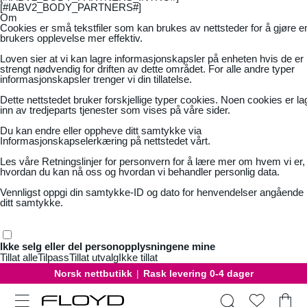
[#IABV2_BODY_PARTNERS#]
Om
Cookies er små tekstfiler som kan brukes av nettsteder for å gjøre e
brukers opplevelse mer effektiv.
Loven sier at vi kan lagre informasjonskapsler på enheten hvis de er
strengt nødvendig for driften av dette området. For alle andre typer
informasjonskapsler trenger vi din tillatelse.
Dette nettstedet bruker forskjellige typer cookies. Noen cookies er la
inn av tredjeparts tjenester som vises på våre sider.
Du kan endre eller oppheve ditt samtykke via
Informasjonskapselerkæring på nettstedet vårt.
Les våre
Retningslinjer for personvern
for å lære mer om hvem vi er,
hvordan du kan nå oss og hvordan vi behandler personlig data.
Vennligst oppgi din samtykke-ID og dato for henvendelser angående
ditt samtykke.
Ikke selg eller del personopplysningene mine
Tillat alle
Tilpass
Tillat utvalg
Ikke tillat
Norsk nettbutikk
|
Rask levering 0-4 dager