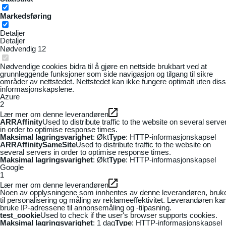
Markedsføring
Detaljer
Detaljer
Nødvendig
12
Nødvendige cookies bidra til å gjøre en nettside brukbart ved at
grunnleggende funksjoner som side navigasjon og tilgang til sikre
områder av nettstedet. Nettstedet kan ikke fungere optimalt uten dis
informasjonskapslene.
Azure
2
Lær mer om denne leverandøren
ARRAffinity
Used to distribute traffic to the website on several serve
in order to optimise response times.
Maksimal lagringsvarighet
: Økt
Type
: HTTP-informasjonskapsel
ARRAffinitySameSite
Used to distribute traffic to the website on
several servers in order to optimise response times.
Maksimal lagringsvarighet
: Økt
Type
: HTTP-informasjonskapsel
Google
1
Lær mer om denne leverandøren
Noen av opplysningene som innhentes av denne leverandøren, bruk
til personalisering og måling av reklameeffektivitet. Leverandøren ka
bruke IP-adressene til annonsemåling og -tilpasning.
test_cookie
Used to check if the user's browser supports cookies.
Maksimal lagringsvarighet
: 1 dag
Type
: HTTP-informasjonskapsel