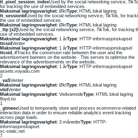
tt_pixel_session_index
Used by the social networking service, TikTo
for tracking the use of embedded services.
Maksimal lagringsvarighet
: Økt
Type
: HTML lokal lagring
tt_sessionId
Used by the social networking service, TikTok, for track
the use of embedded services.
Maksimal lagringsvarighet
: Økt
Type
: HTML lokal lagring
_ttp [x2]
Used by the social networking service, TikTok, for tracking t
use of embedded services.
Maksimal lagringsvarighet
: 1 år
Type
: HTTP-informasjonskapsel
ttcsid
Venter
Maksimal lagringsvarighet
: 1 år
Type
: HTTP-informasjonskapsel
ttcsid_#
Tracks the conversion rate between the user and the
advertisement banners on the website - This serves to optimise the
relevance of the advertisements on the website.
Maksimal lagringsvarighet
: 1 år
Type
: HTTP-informasjonskapsel
assets.voyado.com
2
_vaS
Venter
Maksimal lagringsvarighet
: Økt
Type
: HTML lokal lagring
vtid
Venter
Maksimal lagringsvarighet
: Vedvarende
Type
: HTML lokal lagring
floyd.no
1
_gtmeec
Used to temporarily store and process ecommerce-related
interaction data in order to ensure reliable analytics event tracking
across page loads.
Maksimal lagringsvarighet
: 3 måneder
Type
: HTTP-
informasjonskapsel
sc-static.net
7