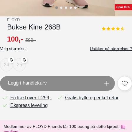
Spar 83%
FLOYD
Bukse Kine 268B
4.3
star
100
,-
599
,-
rating
Velg størrelse:
Usikker på størrelsen?
24
25
Legg i handlekurv
Fri frakt over 1 299,-
Gratis bytte og enkel retur
Ekspress levering
Medlemmer av FLOYD Friends får 100 poeng på dette kjøpet.
Bli
medlem