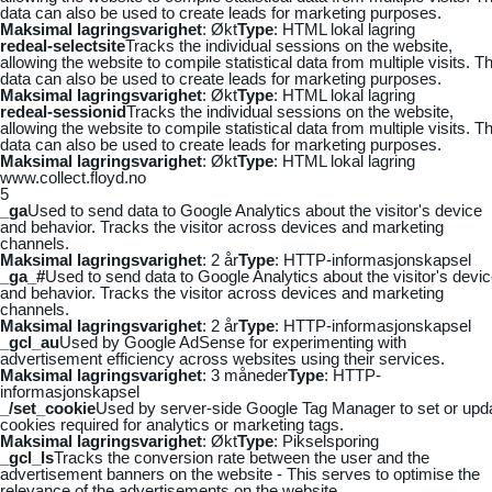
data can also be used to create leads for marketing purposes.
Maksimal lagringsvarighet
: Økt
Type
: HTML lokal lagring
redeal-selectsite
Tracks the individual sessions on the website,
allowing the website to compile statistical data from multiple visits. Th
data can also be used to create leads for marketing purposes.
Maksimal lagringsvarighet
: Økt
Type
: HTML lokal lagring
redeal-sessionid
Tracks the individual sessions on the website,
allowing the website to compile statistical data from multiple visits. Th
data can also be used to create leads for marketing purposes.
Maksimal lagringsvarighet
: Økt
Type
: HTML lokal lagring
www.collect.floyd.no
5
_ga
Used to send data to Google Analytics about the visitor's device
and behavior. Tracks the visitor across devices and marketing
channels.
Maksimal lagringsvarighet
: 2 år
Type
: HTTP-informasjonskapsel
_ga_#
Used to send data to Google Analytics about the visitor's devi
and behavior. Tracks the visitor across devices and marketing
channels.
Maksimal lagringsvarighet
: 2 år
Type
: HTTP-informasjonskapsel
_gcl_au
Used by Google AdSense for experimenting with
advertisement efficiency across websites using their services.
Maksimal lagringsvarighet
: 3 måneder
Type
: HTTP-
informasjonskapsel
_/set_cookie
Used by server-side Google Tag Manager to set or upd
cookies required for analytics or marketing tags.
Maksimal lagringsvarighet
: Økt
Type
: Pikselsporing
_gcl_ls
Tracks the conversion rate between the user and the
advertisement banners on the website - This serves to optimise the
relevance of the advertisements on the website.