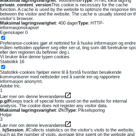
Maksimal lagringsvarighet
: Vedvarende
Type
: HTML lokal lagring
private_content_version
This cookie is necessary for the cache
function. A cache is used by the website to optimize the response ti
between the visitor and the website. The cache is usually stored on t
visitor’s browser.
Maksimal lagringsvarighet
: 400 dager
Type
: HTTP-
informasjonskapsel
Egenskaper
0
Preferanse-cookies gjør et nettsted for å huske informasjon og endre
måten nettsiden oppfører seg eller ser ut, ting som ditt foretrukne sp
eller den regionen du befinner deg i.
Vi bruker ikke denne typen cookies
Statistikk
16
Statistikk-cookies hjelper eiere til å forstå hvordan besøkende
kommuniserer med nettsteder ved å samle inn og rapportere
informasjon anonymt.
Adobe Inc.
1
Lær mer om denne leverandøren
p.gif
Keeps track of special fonts used on the website for internal
analysis. The cookie does not register any visitor data.
Maksimal lagringsvarighet
: Økt
Type
: Pikselsporing
Hotjar
3
Lær mer om denne leverandøren
_hjSession_#
Collects statistics on the visitor's visits to the website,
such as the number of visits, average time spent on the website and