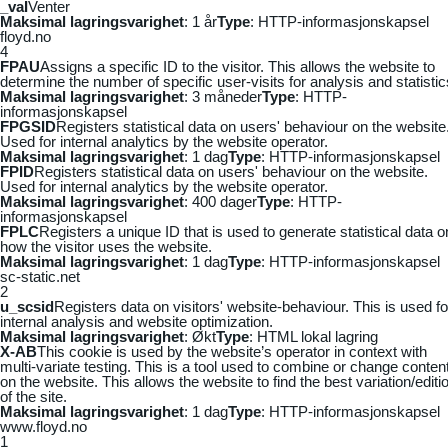
_vaI
Venter
Maksimal lagringsvarighet
: 1 år
Type
: HTTP-informasjonskapsel
floyd.no
4
FPAU
Assigns a specific ID to the visitor. This allows the website to
determine the number of specific user-visits for analysis and statistic
Maksimal lagringsvarighet
: 3 måneder
Type
: HTTP-
informasjonskapsel
FPGSID
Registers statistical data on users' behaviour on the website
Used for internal analytics by the website operator.
Maksimal lagringsvarighet
: 1 dag
Type
: HTTP-informasjonskapsel
FPID
Registers statistical data on users' behaviour on the website.
Used for internal analytics by the website operator.
Maksimal lagringsvarighet
: 400 dager
Type
: HTTP-
informasjonskapsel
FPLC
Registers a unique ID that is used to generate statistical data o
how the visitor uses the website.
Maksimal lagringsvarighet
: 1 dag
Type
: HTTP-informasjonskapsel
sc-static.net
2
u_scsid
Registers data on visitors' website-behaviour. This is used fo
internal analysis and website optimization.
Maksimal lagringsvarighet
: Økt
Type
: HTML lokal lagring
X-AB
This cookie is used by the website’s operator in context with
multi-variate testing. This is a tool used to combine or change conten
on the website. This allows the website to find the best variation/editi
of the site.
Maksimal lagringsvarighet
: 1 dag
Type
: HTTP-informasjonskapsel
www.floyd.no
1