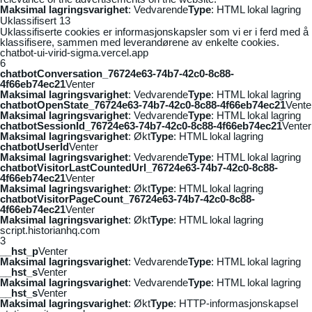
Maksimal lagringsvarighet
: Vedvarende
Type
: HTML lokal lagring
Uklassifisert
13
Uklassifiserte cookies er informasjonskapsler som vi er i ferd med å
klassifisere, sammen med leverandørene av enkelte cookies.
chatbot-ui-virid-sigma.vercel.app
6
chatbotConversation_76724e63-74b7-42c0-8c88-
4f66eb74ec21
Venter
Maksimal lagringsvarighet
: Vedvarende
Type
: HTML lokal lagring
chatbotOpenState_76724e63-74b7-42c0-8c88-4f66eb74ec21
Vente
Maksimal lagringsvarighet
: Vedvarende
Type
: HTML lokal lagring
chatbotSessionId_76724e63-74b7-42c0-8c88-4f66eb74ec21
Venter
Maksimal lagringsvarighet
: Økt
Type
: HTML lokal lagring
chatbotUserId
Venter
Maksimal lagringsvarighet
: Vedvarende
Type
: HTML lokal lagring
chatbotVisitorLastCountedUrl_76724e63-74b7-42c0-8c88-
4f66eb74ec21
Venter
Maksimal lagringsvarighet
: Økt
Type
: HTML lokal lagring
chatbotVisitorPageCount_76724e63-74b7-42c0-8c88-
4f66eb74ec21
Venter
Maksimal lagringsvarighet
: Økt
Type
: HTML lokal lagring
script.historianhq.com
3
__hst_p
Venter
Maksimal lagringsvarighet
: Vedvarende
Type
: HTML lokal lagring
__hst_s
Venter
Maksimal lagringsvarighet
: Vedvarende
Type
: HTML lokal lagring
__hst_s
Venter
Maksimal lagringsvarighet
: Økt
Type
: HTTP-informasjonskapsel