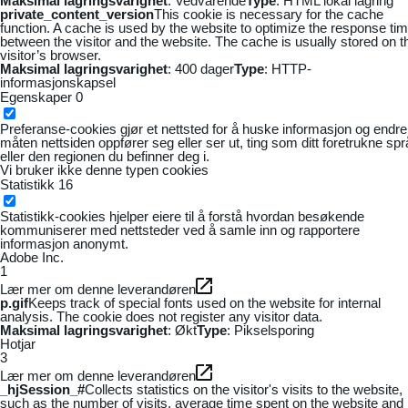
Maksimal lagringsvarighet
: Vedvarende
Type
: HTML lokal lagring
private_content_version
This cookie is necessary for the cache
function. A cache is used by the website to optimize the response ti
between the visitor and the website. The cache is usually stored on t
visitor’s browser.
Maksimal lagringsvarighet
: 400 dager
Type
: HTTP-
informasjonskapsel
Egenskaper
0
Preferanse-cookies gjør et nettsted for å huske informasjon og endre
måten nettsiden oppfører seg eller ser ut, ting som ditt foretrukne sp
eller den regionen du befinner deg i.
Vi bruker ikke denne typen cookies
Statistikk
16
Statistikk-cookies hjelper eiere til å forstå hvordan besøkende
kommuniserer med nettsteder ved å samle inn og rapportere
informasjon anonymt.
Adobe Inc.
1
Lær mer om denne leverandøren
p.gif
Keeps track of special fonts used on the website for internal
analysis. The cookie does not register any visitor data.
Maksimal lagringsvarighet
: Økt
Type
: Pikselsporing
Hotjar
3
Lær mer om denne leverandøren
_hjSession_#
Collects statistics on the visitor's visits to the website,
such as the number of visits, average time spent on the website and