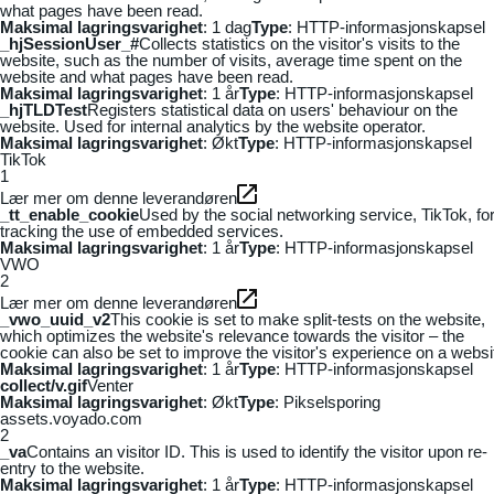
what pages have been read.
Maksimal lagringsvarighet
: 1 dag
Type
: HTTP-informasjonskapsel
_hjSessionUser_#
Collects statistics on the visitor's visits to the
website, such as the number of visits, average time spent on the
website and what pages have been read.
Maksimal lagringsvarighet
: 1 år
Type
: HTTP-informasjonskapsel
_hjTLDTest
Registers statistical data on users' behaviour on the
website. Used for internal analytics by the website operator.
Maksimal lagringsvarighet
: Økt
Type
: HTTP-informasjonskapsel
TikTok
1
Lær mer om denne leverandøren
_tt_enable_cookie
Used by the social networking service, TikTok, fo
tracking the use of embedded services.
Maksimal lagringsvarighet
: 1 år
Type
: HTTP-informasjonskapsel
VWO
2
Lær mer om denne leverandøren
_vwo_uuid_v2
This cookie is set to make split-tests on the website,
which optimizes the website's relevance towards the visitor – the
cookie can also be set to improve the visitor's experience on a websi
Maksimal lagringsvarighet
: 1 år
Type
: HTTP-informasjonskapsel
collect/v.gif
Venter
Maksimal lagringsvarighet
: Økt
Type
: Pikselsporing
assets.voyado.com
2
_va
Contains an visitor ID. This is used to identify the visitor upon re-
entry to the website.
Maksimal lagringsvarighet
: 1 år
Type
: HTTP-informasjonskapsel