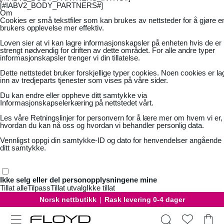
[#IABV2_BODY_PARTNERS#]
Om
Cookies er små tekstfiler som kan brukes av nettsteder for å gjøre e
brukers opplevelse mer effektiv.
Loven sier at vi kan lagre informasjonskapsler på enheten hvis de er
strengt nødvendig for driften av dette området. For alle andre typer
informasjonskapsler trenger vi din tillatelse.
Dette nettstedet bruker forskjellige typer cookies. Noen cookies er la
inn av tredjeparts tjenester som vises på våre sider.
Du kan endre eller oppheve ditt samtykke via
Informasjonskapselerkæring på nettstedet vårt.
Les våre
Retningslinjer for personvern
for å lære mer om hvem vi er,
hvordan du kan nå oss og hvordan vi behandler personlig data.
Vennligst oppgi din samtykke-ID og dato for henvendelser angående
ditt samtykke.
Ikke selg eller del personopplysningene mine
Tillat alle
Tilpass
Tillat utvalg
Ikke tillat
Norsk nettbutikk
|
Rask levering 0-4 dager