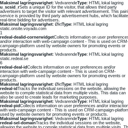
Maksimal lagringsvarighet
: Vedvarende
Type
: HTML lokal lagring
u_scsid_r
Sets a unique ID for the visitor, that allows third party
advertisers to target the visitor with relevant advertisement. This pair
service is provided by third party advertisement hubs, which facilitat
real-time bidding for advertisers.
Maksimal lagringsvarighet
: Økt
Type
: HTML lokal lagring
static.onsite.voyado.com
1
redeal-dealid-cornerwidget
Collects information on user preference
and/or interaction with web-campaign content - This is used on CRM
campaign-platform used by website owners for promoting events or
products.
Maksimal lagringsvarighet
: Vedvarende
Type
: HTML lokal lagring
static.redeal.se
6
redeal-deal-id
Collects information on user preferences and/or
interaction with web-campaign content - This is used on CRM-
campaign-platform used by website owners for promoting events or
products.
Maksimal lagringsvarighet
: Økt
Type
: HTML lokal lagring
redeal-id
Tracks the individual sessions on the website, allowing the
website to compile statistical data from multiple visits. This data can
also be used to create leads for marketing purposes.
Maksimal lagringsvarighet
: Vedvarende
Type
: HTML lokal lagring
redeal-pid
Collects information on user preferences and/or interactio
with web-campaign content - This is used on CRM-campaign-platfo
used by website owners for promoting events or products.
Maksimal lagringsvarighet
: Vedvarende
Type
: HTML lokal lagring
redeal-sel-domain
Tracks the individual sessions on the website,
allowing the website to compile statistical data from multiple visits. Th