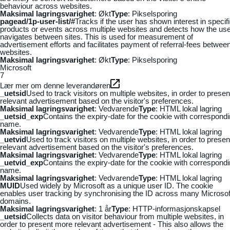
behaviour across websites.
Maksimal lagringsvarighet
: Økt
Type
: Pikselsporing
pagead/1p-user-list/#
Tracks if the user has shown interest in specif
products or events across multiple websites and detects how the us
navigates between sites. This is used for measurement of
advertisement efforts and facilitates payment of referral-fees betwee
websites.
Maksimal lagringsvarighet
: Økt
Type
: Pikselsporing
Microsoft
7
Lær mer om denne leverandøren
_uetsid
Used to track visitors on multiple websites, in order to presen
relevant advertisement based on the visitor's preferences.
Maksimal lagringsvarighet
: Vedvarende
Type
: HTML lokal lagring
_uetsid_exp
Contains the expiry-date for the cookie with correspond
name.
Maksimal lagringsvarighet
: Vedvarende
Type
: HTML lokal lagring
_uetvid
Used to track visitors on multiple websites, in order to presen
relevant advertisement based on the visitor's preferences.
Maksimal lagringsvarighet
: Vedvarende
Type
: HTML lokal lagring
_uetvid_exp
Contains the expiry-date for the cookie with correspond
name.
Maksimal lagringsvarighet
: Vedvarende
Type
: HTML lokal lagring
MUID
Used widely by Microsoft as a unique user ID. The cookie
enables user tracking by synchronising the ID across many Microsof
domains.
Maksimal lagringsvarighet
: 1 år
Type
: HTTP-informasjonskapsel
_uetsid
Collects data on visitor behaviour from multiple websites, in
order to present more relevant advertisement - This also allows the