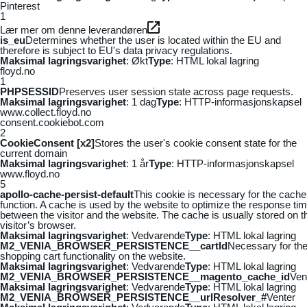
Pinterest
1
Lær mer om denne leverandøren
is_eu
Determines whether the user is located within the EU and
therefore is subject to EU's data privacy regulations.
Maksimal lagringsvarighet
: Økt
Type
: HTML lokal lagring
floyd.no
1
PHPSESSID
Preserves user session state across page requests.
Maksimal lagringsvarighet
: 1 dag
Type
: HTTP-informasjonskapsel
www.collect.floyd.no
consent.cookiebot.com
2
CookieConsent [x2]
Stores the user's cookie consent state for the
current domain
Maksimal lagringsvarighet
: 1 år
Type
: HTTP-informasjonskapsel
www.floyd.no
5
apollo-cache-persist-default
This cookie is necessary for the cache
function. A cache is used by the website to optimize the response ti
between the visitor and the website. The cache is usually stored on t
visitor’s browser.
Maksimal lagringsvarighet
: Vedvarende
Type
: HTML lokal lagring
M2_VENIA_BROWSER_PERSISTENCE__cartId
Necessary for th
shopping cart functionality on the website.
Maksimal lagringsvarighet
: Vedvarende
Type
: HTML lokal lagring
M2_VENIA_BROWSER_PERSISTENCE__magento_cache_id
Ven
Maksimal lagringsvarighet
: Vedvarende
Type
: HTML lokal lagring
M2_VENIA_BROWSER_PERSISTENCE__urlResolver_#
Venter