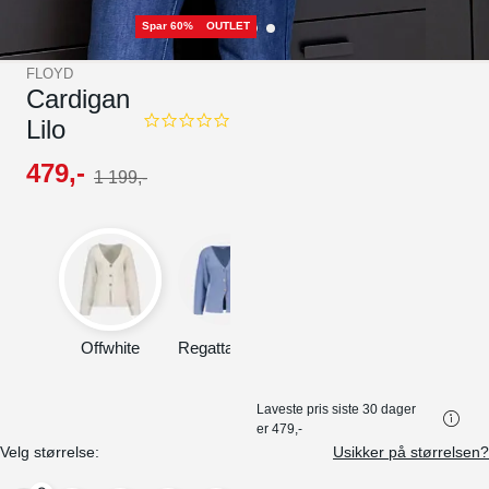
Spar 60%
OUTLET
FLOYD
Cardigan
Lilo
0.0
star
rating
479
,-
1
199
,-
Offwhite
Regatta Blue
Laveste pris siste 30 dager
er
479,-
Velg størrelse:
Usikker på størrelsen?