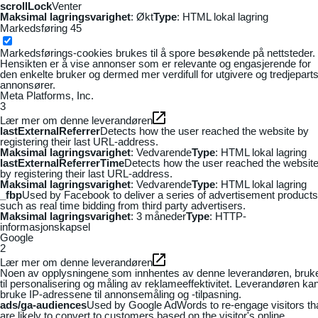
scrollLock
Venter
Maksimal lagringsvarighet
: Økt
Type
: HTML lokal lagring
Markedsføring
45
Markedsførings-cookies brukes til å spore besøkende på nettsteder.
Hensikten er å vise annonser som er relevante og engasjerende for
den enkelte bruker og dermed mer verdifull for utgivere og tredjepart
annonsører.
Meta Platforms, Inc.
3
Lær mer om denne leverandøren
lastExternalReferrer
Detects how the user reached the website by
registering their last URL-address.
Maksimal lagringsvarighet
: Vedvarende
Type
: HTML lokal lagring
lastExternalReferrerTime
Detects how the user reached the websit
by registering their last URL-address.
Maksimal lagringsvarighet
: Vedvarende
Type
: HTML lokal lagring
_fbp
Used by Facebook to deliver a series of advertisement products
such as real time bidding from third party advertisers.
Maksimal lagringsvarighet
: 3 måneder
Type
: HTTP-
informasjonskapsel
Google
2
Lær mer om denne leverandøren
Noen av opplysningene som innhentes av denne leverandøren, bruk
til personalisering og måling av reklameeffektivitet. Leverandøren ka
bruke IP-adressene til annonsemåling og -tilpasning.
ads/ga-audiences
Used by Google AdWords to re-engage visitors th
are likely to convert to customers based on the visitor's online