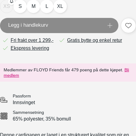
XS
S
M
L
XL
Legg i handlekurv
Fri frakt over 1 299,-
Gratis bytte og enkel retur
Ekspress levering
Medlemmer av FLOYD Friends får 479 poeng på dette kjøpet.
Bli
medlem
Passform
Innsvinget
Sammensetning
65% polyester, 35% bomull
Denne cardiganen er laget i en strukturert kvalitet som gir en