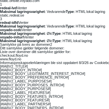
static.onsite.voyado.com
1
redeal-lvd
Venter
Maksimal lagringsvarighet
: Vedvarende
Type
: HTML lokal lagring
static.redeal.se
3
redeal-idfd
Venter
Maksimal lagringsvarighet
: Vedvarende
Type
: HTML lokal lagring
voyado-ccdc
Venter
Maksimal lagringsvarighet
: Økt
Type
: HTML lokal lagring
voyado-initurl
Venter
Maksimal lagringsvarighet
: Økt
Type
: HTML lokal lagring
Samtykke på tvers av domener
2
Ditt samtykke gjelder følgende domener:
Liste over domener ditt samtykke gjelder for:
checkout.floyd.no
www.floyd.no
Informasjonskapselerklæringen ble sist oppdatert 8/3/26 av
Cookiebo
[#IABV2_TITLE#]
[#IABV2_BODY_INTRO#]
[#IABV2_BODY_LEGITIMATE_INTEREST_INTRO#]
[#IABV2_BODY_PREFERENCE_INTRO#]
[#IABV2_LABEL_PURPOSES#]
[#IABV2_BODY_PURPOSES_INTRO#]
[#IABV2_BODY_PURPOSES#]
[#IABV2_LABEL_FEATURES#]
[#IABV2_BODY_FEATURES_INTRO#]
[#IABV2_BODY_FEATURES#]
[#IABV2_LABEL_PARTNERS#]
[#IABV2_BODY_PARTNERS_INTRO#]