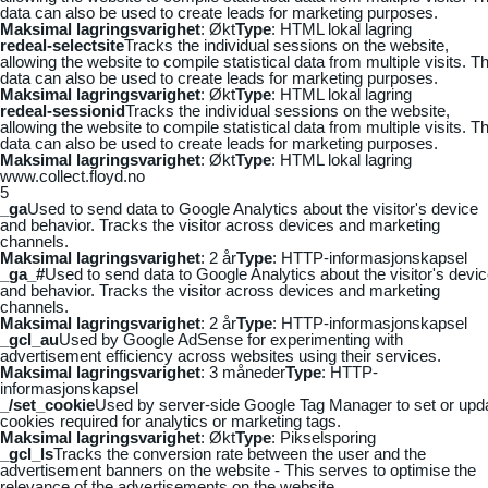
data can also be used to create leads for marketing purposes.
Maksimal lagringsvarighet
: Økt
Type
: HTML lokal lagring
redeal-selectsite
Tracks the individual sessions on the website,
allowing the website to compile statistical data from multiple visits. Th
data can also be used to create leads for marketing purposes.
Maksimal lagringsvarighet
: Økt
Type
: HTML lokal lagring
redeal-sessionid
Tracks the individual sessions on the website,
allowing the website to compile statistical data from multiple visits. Th
data can also be used to create leads for marketing purposes.
Maksimal lagringsvarighet
: Økt
Type
: HTML lokal lagring
www.collect.floyd.no
5
_ga
Used to send data to Google Analytics about the visitor's device
and behavior. Tracks the visitor across devices and marketing
channels.
Maksimal lagringsvarighet
: 2 år
Type
: HTTP-informasjonskapsel
_ga_#
Used to send data to Google Analytics about the visitor's devi
and behavior. Tracks the visitor across devices and marketing
channels.
Maksimal lagringsvarighet
: 2 år
Type
: HTTP-informasjonskapsel
_gcl_au
Used by Google AdSense for experimenting with
advertisement efficiency across websites using their services.
Maksimal lagringsvarighet
: 3 måneder
Type
: HTTP-
informasjonskapsel
_/set_cookie
Used by server-side Google Tag Manager to set or upd
cookies required for analytics or marketing tags.
Maksimal lagringsvarighet
: Økt
Type
: Pikselsporing
_gcl_ls
Tracks the conversion rate between the user and the
advertisement banners on the website - This serves to optimise the
relevance of the advertisements on the website.