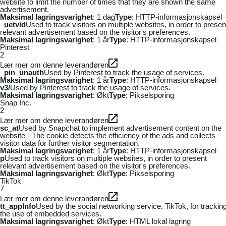
website to limit the number of times that they are shown the same
advertisement.
Maksimal lagringsvarighet
: 1 dag
Type
: HTTP-informasjonskapsel
_uetvid
Used to track visitors on multiple websites, in order to presen
relevant advertisement based on the visitor's preferences.
Maksimal lagringsvarighet
: 1 år
Type
: HTTP-informasjonskapsel
Pinterest
2
Lær mer om denne leverandøren
_pin_unauth
Used by Pinterest to track the usage of services.
Maksimal lagringsvarighet
: 1 år
Type
: HTTP-informasjonskapsel
v3/
Used by Pinterest to track the usage of services.
Maksimal lagringsvarighet
: Økt
Type
: Pikselsporing
Snap Inc.
2
Lær mer om denne leverandøren
sc_at
Used by Snapchat to implement advertisement content on the
website - The cookie detects the efficiency of the ads and collects
visitor data for further visitor segmentation.
Maksimal lagringsvarighet
: 1 år
Type
: HTTP-informasjonskapsel
p
Used to track visitors on multiple websites, in order to present
relevant advertisement based on the visitor's preferences.
Maksimal lagringsvarighet
: Økt
Type
: Pikselsporing
TikTok
7
Lær mer om denne leverandøren
tt_appInfo
Used by the social networking service, TikTok, for trackin
the use of embedded services.
Maksimal lagringsvarighet
: Økt
Type
: HTML lokal lagring