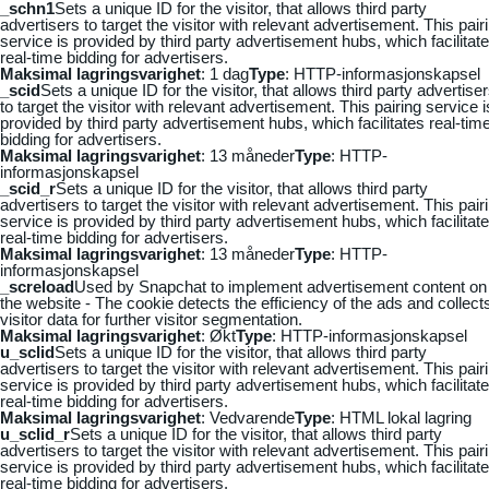
_schn1
Sets a unique ID for the visitor, that allows third party
advertisers to target the visitor with relevant advertisement. This pair
service is provided by third party advertisement hubs, which facilitat
real-time bidding for advertisers.
Maksimal lagringsvarighet
: 1 dag
Type
: HTTP-informasjonskapsel
_scid
Sets a unique ID for the visitor, that allows third party advertise
to target the visitor with relevant advertisement. This pairing service i
provided by third party advertisement hubs, which facilitates real-tim
bidding for advertisers.
Maksimal lagringsvarighet
: 13 måneder
Type
: HTTP-
informasjonskapsel
_scid_r
Sets a unique ID for the visitor, that allows third party
advertisers to target the visitor with relevant advertisement. This pair
service is provided by third party advertisement hubs, which facilitat
real-time bidding for advertisers.
Maksimal lagringsvarighet
: 13 måneder
Type
: HTTP-
informasjonskapsel
_screload
Used by Snapchat to implement advertisement content on
the website - The cookie detects the efficiency of the ads and collect
visitor data for further visitor segmentation.
Maksimal lagringsvarighet
: Økt
Type
: HTTP-informasjonskapsel
u_sclid
Sets a unique ID for the visitor, that allows third party
advertisers to target the visitor with relevant advertisement. This pair
service is provided by third party advertisement hubs, which facilitat
real-time bidding for advertisers.
Maksimal lagringsvarighet
: Vedvarende
Type
: HTML lokal lagring
u_sclid_r
Sets a unique ID for the visitor, that allows third party
advertisers to target the visitor with relevant advertisement. This pair
service is provided by third party advertisement hubs, which facilitat
real-time bidding for advertisers.