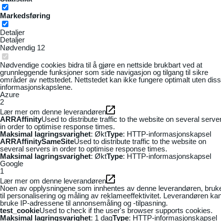
Markedsføring
Detaljer
Detaljer
Nødvendig
12
Nødvendige cookies bidra til å gjøre en nettside brukbart ved at
grunnleggende funksjoner som side navigasjon og tilgang til sikre
områder av nettstedet. Nettstedet kan ikke fungere optimalt uten dis
informasjonskapslene.
Azure
2
Lær mer om denne leverandøren
ARRAffinity
Used to distribute traffic to the website on several serve
in order to optimise response times.
Maksimal lagringsvarighet
: Økt
Type
: HTTP-informasjonskapsel
ARRAffinitySameSite
Used to distribute traffic to the website on
several servers in order to optimise response times.
Maksimal lagringsvarighet
: Økt
Type
: HTTP-informasjonskapsel
Google
1
Lær mer om denne leverandøren
Noen av opplysningene som innhentes av denne leverandøren, bruk
til personalisering og måling av reklameeffektivitet. Leverandøren ka
bruke IP-adressene til annonsemåling og -tilpasning.
test_cookie
Used to check if the user's browser supports cookies.
Maksimal lagringsvarighet
: 1 dag
Type
: HTTP-informasjonskapsel