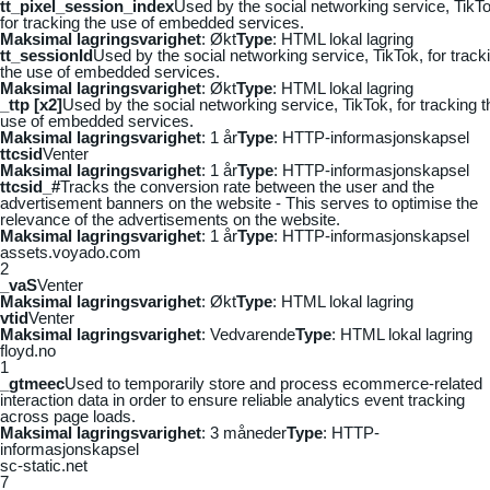
tt_pixel_session_index
Used by the social networking service, TikTo
for tracking the use of embedded services.
Maksimal lagringsvarighet
: Økt
Type
: HTML lokal lagring
tt_sessionId
Used by the social networking service, TikTok, for track
the use of embedded services.
Maksimal lagringsvarighet
: Økt
Type
: HTML lokal lagring
_ttp [x2]
Used by the social networking service, TikTok, for tracking t
use of embedded services.
Maksimal lagringsvarighet
: 1 år
Type
: HTTP-informasjonskapsel
ttcsid
Venter
Maksimal lagringsvarighet
: 1 år
Type
: HTTP-informasjonskapsel
ttcsid_#
Tracks the conversion rate between the user and the
advertisement banners on the website - This serves to optimise the
relevance of the advertisements on the website.
Maksimal lagringsvarighet
: 1 år
Type
: HTTP-informasjonskapsel
assets.voyado.com
2
_vaS
Venter
Maksimal lagringsvarighet
: Økt
Type
: HTML lokal lagring
vtid
Venter
Maksimal lagringsvarighet
: Vedvarende
Type
: HTML lokal lagring
floyd.no
1
_gtmeec
Used to temporarily store and process ecommerce-related
interaction data in order to ensure reliable analytics event tracking
across page loads.
Maksimal lagringsvarighet
: 3 måneder
Type
: HTTP-
informasjonskapsel
sc-static.net
7