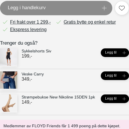
Legg i handlekurv
Fri frakt over 1 299,-
Gratis bytte og enkel retur
Ekspress levering
Trenger du også?
Sykkelshorts Siv
Legg til
199
,-
Veske Carry
Legg til
349
,-
Strømpebukse New Nikoline 15DEN 1pk
Legg til
149
,-
Medlemmer av FLOYD Friends får 1 499 poeng på dette kjøpet.