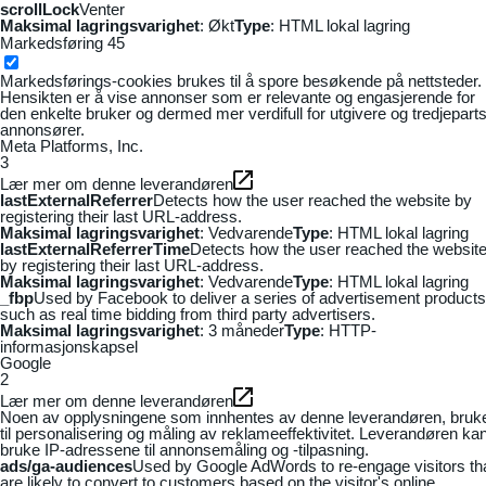
scrollLock
Venter
Maksimal lagringsvarighet
: Økt
Type
: HTML lokal lagring
Markedsføring
45
Markedsførings-cookies brukes til å spore besøkende på nettsteder.
Hensikten er å vise annonser som er relevante og engasjerende for
den enkelte bruker og dermed mer verdifull for utgivere og tredjepart
annonsører.
Meta Platforms, Inc.
3
Lær mer om denne leverandøren
lastExternalReferrer
Detects how the user reached the website by
registering their last URL-address.
Maksimal lagringsvarighet
: Vedvarende
Type
: HTML lokal lagring
lastExternalReferrerTime
Detects how the user reached the websit
by registering their last URL-address.
Maksimal lagringsvarighet
: Vedvarende
Type
: HTML lokal lagring
_fbp
Used by Facebook to deliver a series of advertisement products
such as real time bidding from third party advertisers.
Maksimal lagringsvarighet
: 3 måneder
Type
: HTTP-
informasjonskapsel
Google
2
Lær mer om denne leverandøren
Noen av opplysningene som innhentes av denne leverandøren, bruk
til personalisering og måling av reklameeffektivitet. Leverandøren ka
bruke IP-adressene til annonsemåling og -tilpasning.
ads/ga-audiences
Used by Google AdWords to re-engage visitors th
are likely to convert to customers based on the visitor's online