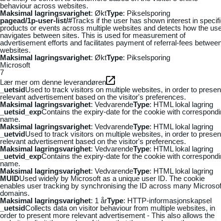
behaviour across websites.
Maksimal lagringsvarighet
: Økt
Type
: Pikselsporing
pagead/1p-user-list/#
Tracks if the user has shown interest in specif
products or events across multiple websites and detects how the us
navigates between sites. This is used for measurement of
advertisement efforts and facilitates payment of referral-fees betwee
websites.
Maksimal lagringsvarighet
: Økt
Type
: Pikselsporing
Microsoft
7
Lær mer om denne leverandøren
_uetsid
Used to track visitors on multiple websites, in order to presen
relevant advertisement based on the visitor's preferences.
Maksimal lagringsvarighet
: Vedvarende
Type
: HTML lokal lagring
_uetsid_exp
Contains the expiry-date for the cookie with correspond
name.
Maksimal lagringsvarighet
: Vedvarende
Type
: HTML lokal lagring
_uetvid
Used to track visitors on multiple websites, in order to presen
relevant advertisement based on the visitor's preferences.
Maksimal lagringsvarighet
: Vedvarende
Type
: HTML lokal lagring
_uetvid_exp
Contains the expiry-date for the cookie with correspond
name.
Maksimal lagringsvarighet
: Vedvarende
Type
: HTML lokal lagring
MUID
Used widely by Microsoft as a unique user ID. The cookie
enables user tracking by synchronising the ID across many Microsof
domains.
Maksimal lagringsvarighet
: 1 år
Type
: HTTP-informasjonskapsel
_uetsid
Collects data on visitor behaviour from multiple websites, in
order to present more relevant advertisement - This also allows the