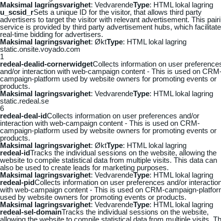
Maksimal lagringsvarighet
: Vedvarende
Type
: HTML lokal lagring
u_scsid_r
Sets a unique ID for the visitor, that allows third party
advertisers to target the visitor with relevant advertisement. This pair
service is provided by third party advertisement hubs, which facilitat
real-time bidding for advertisers.
Maksimal lagringsvarighet
: Økt
Type
: HTML lokal lagring
static.onsite.voyado.com
1
redeal-dealid-cornerwidget
Collects information on user preference
and/or interaction with web-campaign content - This is used on CRM
campaign-platform used by website owners for promoting events or
products.
Maksimal lagringsvarighet
: Vedvarende
Type
: HTML lokal lagring
static.redeal.se
6
redeal-deal-id
Collects information on user preferences and/or
interaction with web-campaign content - This is used on CRM-
campaign-platform used by website owners for promoting events or
products.
Maksimal lagringsvarighet
: Økt
Type
: HTML lokal lagring
redeal-id
Tracks the individual sessions on the website, allowing the
website to compile statistical data from multiple visits. This data can
also be used to create leads for marketing purposes.
Maksimal lagringsvarighet
: Vedvarende
Type
: HTML lokal lagring
redeal-pid
Collects information on user preferences and/or interactio
with web-campaign content - This is used on CRM-campaign-platfo
used by website owners for promoting events or products.
Maksimal lagringsvarighet
: Vedvarende
Type
: HTML lokal lagring
redeal-sel-domain
Tracks the individual sessions on the website,
allowing the website to compile statistical data from multiple visits. Th