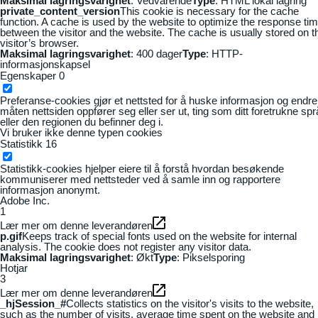
Maksimal lagringsvarighet
: Vedvarende
Type
: HTML lokal lagring
private_content_version
This cookie is necessary for the cache
function. A cache is used by the website to optimize the response ti
between the visitor and the website. The cache is usually stored on t
visitor’s browser.
Maksimal lagringsvarighet
: 400 dager
Type
: HTTP-
informasjonskapsel
Egenskaper
0
Preferanse-cookies gjør et nettsted for å huske informasjon og endre
måten nettsiden oppfører seg eller ser ut, ting som ditt foretrukne sp
eller den regionen du befinner deg i.
Vi bruker ikke denne typen cookies
Statistikk
16
Statistikk-cookies hjelper eiere til å forstå hvordan besøkende
kommuniserer med nettsteder ved å samle inn og rapportere
informasjon anonymt.
Adobe Inc.
1
Lær mer om denne leverandøren
p.gif
Keeps track of special fonts used on the website for internal
analysis. The cookie does not register any visitor data.
Maksimal lagringsvarighet
: Økt
Type
: Pikselsporing
Hotjar
3
Lær mer om denne leverandøren
_hjSession_#
Collects statistics on the visitor's visits to the website,
such as the number of visits, average time spent on the website and