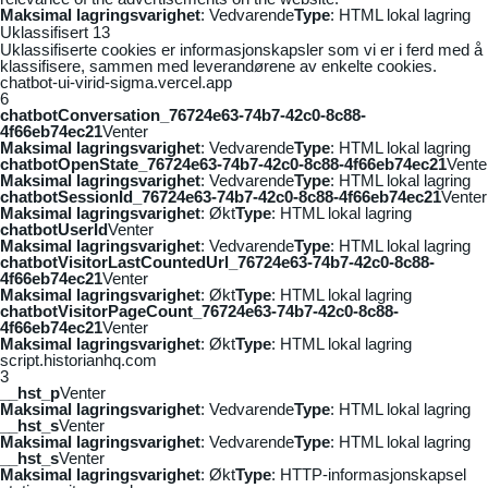
Maksimal lagringsvarighet
: Vedvarende
Type
: HTML lokal lagring
Uklassifisert
13
Uklassifiserte cookies er informasjonskapsler som vi er i ferd med å
klassifisere, sammen med leverandørene av enkelte cookies.
chatbot-ui-virid-sigma.vercel.app
6
chatbotConversation_76724e63-74b7-42c0-8c88-
4f66eb74ec21
Venter
Maksimal lagringsvarighet
: Vedvarende
Type
: HTML lokal lagring
chatbotOpenState_76724e63-74b7-42c0-8c88-4f66eb74ec21
Vente
Maksimal lagringsvarighet
: Vedvarende
Type
: HTML lokal lagring
chatbotSessionId_76724e63-74b7-42c0-8c88-4f66eb74ec21
Venter
Maksimal lagringsvarighet
: Økt
Type
: HTML lokal lagring
chatbotUserId
Venter
Maksimal lagringsvarighet
: Vedvarende
Type
: HTML lokal lagring
chatbotVisitorLastCountedUrl_76724e63-74b7-42c0-8c88-
4f66eb74ec21
Venter
Maksimal lagringsvarighet
: Økt
Type
: HTML lokal lagring
chatbotVisitorPageCount_76724e63-74b7-42c0-8c88-
4f66eb74ec21
Venter
Maksimal lagringsvarighet
: Økt
Type
: HTML lokal lagring
script.historianhq.com
3
__hst_p
Venter
Maksimal lagringsvarighet
: Vedvarende
Type
: HTML lokal lagring
__hst_s
Venter
Maksimal lagringsvarighet
: Vedvarende
Type
: HTML lokal lagring
__hst_s
Venter
Maksimal lagringsvarighet
: Økt
Type
: HTTP-informasjonskapsel