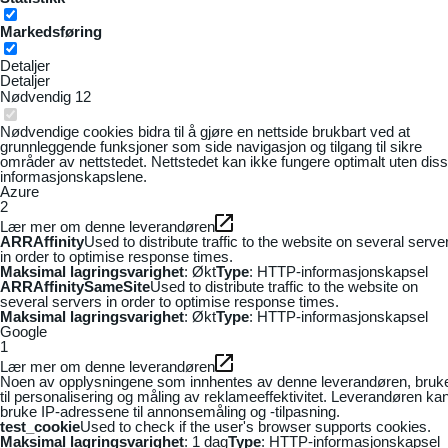
Markedsføring
Detaljer
Detaljer
Nødvendig
12
Nødvendige cookies bidra til å gjøre en nettside brukbart ved at
grunnleggende funksjoner som side navigasjon og tilgang til sikre
områder av nettstedet. Nettstedet kan ikke fungere optimalt uten dis
informasjonskapslene.
Azure
2
Lær mer om denne leverandøren
ARRAffinity
Used to distribute traffic to the website on several serve
in order to optimise response times.
Maksimal lagringsvarighet
: Økt
Type
: HTTP-informasjonskapsel
ARRAffinitySameSite
Used to distribute traffic to the website on
several servers in order to optimise response times.
Maksimal lagringsvarighet
: Økt
Type
: HTTP-informasjonskapsel
Google
1
Lær mer om denne leverandøren
Noen av opplysningene som innhentes av denne leverandøren, bruk
til personalisering og måling av reklameeffektivitet. Leverandøren ka
bruke IP-adressene til annonsemåling og -tilpasning.
test_cookie
Used to check if the user's browser supports cookies.
Maksimal lagringsvarighet
: 1 dag
Type
: HTTP-informasjonskapsel