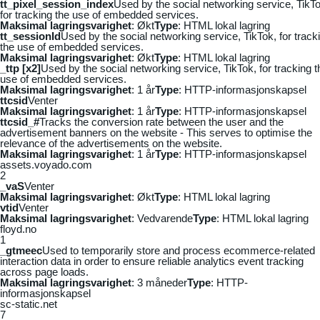
tt_pixel_session_index
Used by the social networking service, TikTo
for tracking the use of embedded services.
Maksimal lagringsvarighet
: Økt
Type
: HTML lokal lagring
tt_sessionId
Used by the social networking service, TikTok, for track
the use of embedded services.
Maksimal lagringsvarighet
: Økt
Type
: HTML lokal lagring
_ttp [x2]
Used by the social networking service, TikTok, for tracking t
use of embedded services.
Maksimal lagringsvarighet
: 1 år
Type
: HTTP-informasjonskapsel
ttcsid
Venter
Maksimal lagringsvarighet
: 1 år
Type
: HTTP-informasjonskapsel
ttcsid_#
Tracks the conversion rate between the user and the
advertisement banners on the website - This serves to optimise the
relevance of the advertisements on the website.
Maksimal lagringsvarighet
: 1 år
Type
: HTTP-informasjonskapsel
assets.voyado.com
2
_vaS
Venter
Maksimal lagringsvarighet
: Økt
Type
: HTML lokal lagring
vtid
Venter
Maksimal lagringsvarighet
: Vedvarende
Type
: HTML lokal lagring
floyd.no
1
_gtmeec
Used to temporarily store and process ecommerce-related
interaction data in order to ensure reliable analytics event tracking
across page loads.
Maksimal lagringsvarighet
: 3 måneder
Type
: HTTP-
informasjonskapsel
sc-static.net
7