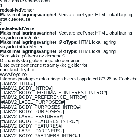
static.onsite.voyado.com
1
redeal-lvd
Venter
Maksimal lagringsvarighet
: Vedvarende
Type
: HTML lokal lagring
static.redeal.se
3
redeal-idfd
Venter
Maksimal lagringsvarighet
: Vedvarende
Type
: HTML lokal lagring
voyado-ccdc
Venter
Maksimal lagringsvarighet
: Økt
Type
: HTML lokal lagring
voyado-initurl
Venter
Maksimal lagringsvarighet
: Økt
Type
: HTML lokal lagring
Samtykke på tvers av domener
2
Ditt samtykke gjelder følgende domener:
Liste over domener ditt samtykke gjelder for:
checkout.floyd.no
www.floyd.no
Informasjonskapselerklæringen ble sist oppdatert 8/3/26 av
Cookiebo
[#IABV2_TITLE#]
[#IABV2_BODY_INTRO#]
[#IABV2_BODY_LEGITIMATE_INTEREST_INTRO#]
[#IABV2_BODY_PREFERENCE_INTRO#]
[#IABV2_LABEL_PURPOSES#]
[#IABV2_BODY_PURPOSES_INTRO#]
[#IABV2_BODY_PURPOSES#]
[#IABV2_LABEL_FEATURES#]
[#IABV2_BODY_FEATURES_INTRO#]
[#IABV2_BODY_FEATURES#]
[#IABV2_LABEL_PARTNERS#]
[#IABV2_BODY_PARTNERS_INTRO#]