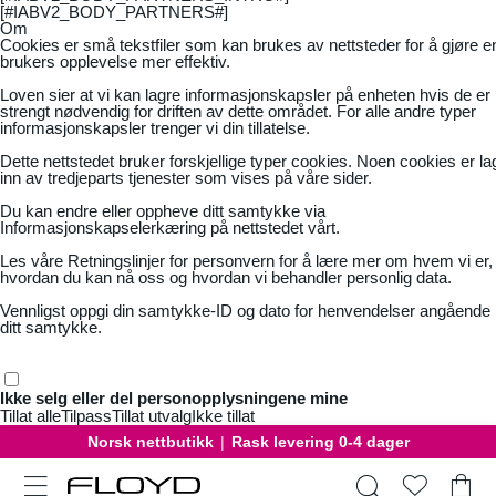
[#IABV2_BODY_PARTNERS#]
Om
Cookies er små tekstfiler som kan brukes av nettsteder for å gjøre e
brukers opplevelse mer effektiv.
Loven sier at vi kan lagre informasjonskapsler på enheten hvis de er
strengt nødvendig for driften av dette området. For alle andre typer
informasjonskapsler trenger vi din tillatelse.
Dette nettstedet bruker forskjellige typer cookies. Noen cookies er la
inn av tredjeparts tjenester som vises på våre sider.
Du kan endre eller oppheve ditt samtykke via
Informasjonskapselerkæring på nettstedet vårt.
Les våre
Retningslinjer for personvern
for å lære mer om hvem vi er,
hvordan du kan nå oss og hvordan vi behandler personlig data.
Vennligst oppgi din samtykke-ID og dato for henvendelser angående
ditt samtykke.
Ikke selg eller del personopplysningene mine
Tillat alle
Tilpass
Tillat utvalg
Ikke tillat
Gratis bytte
|
30 dager åpent kjøp