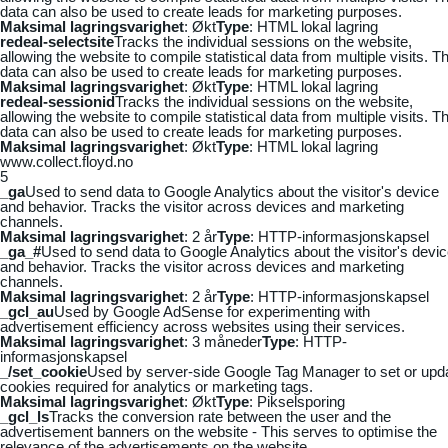
data can also be used to create leads for marketing purposes.
Maksimal lagringsvarighet
: Økt
Type
: HTML lokal lagring
redeal-selectsite
Tracks the individual sessions on the website,
allowing the website to compile statistical data from multiple visits. Th
data can also be used to create leads for marketing purposes.
Maksimal lagringsvarighet
: Økt
Type
: HTML lokal lagring
redeal-sessionid
Tracks the individual sessions on the website,
allowing the website to compile statistical data from multiple visits. Th
data can also be used to create leads for marketing purposes.
Maksimal lagringsvarighet
: Økt
Type
: HTML lokal lagring
www.collect.floyd.no
5
_ga
Used to send data to Google Analytics about the visitor's device
and behavior. Tracks the visitor across devices and marketing
channels.
Maksimal lagringsvarighet
: 2 år
Type
: HTTP-informasjonskapsel
_ga_#
Used to send data to Google Analytics about the visitor's devi
and behavior. Tracks the visitor across devices and marketing
channels.
Maksimal lagringsvarighet
: 2 år
Type
: HTTP-informasjonskapsel
_gcl_au
Used by Google AdSense for experimenting with
advertisement efficiency across websites using their services.
Maksimal lagringsvarighet
: 3 måneder
Type
: HTTP-
informasjonskapsel
_/set_cookie
Used by server-side Google Tag Manager to set or upd
cookies required for analytics or marketing tags.
Maksimal lagringsvarighet
: Økt
Type
: Pikselsporing
_gcl_ls
Tracks the conversion rate between the user and the
advertisement banners on the website - This serves to optimise the
relevance of the advertisements on the website.