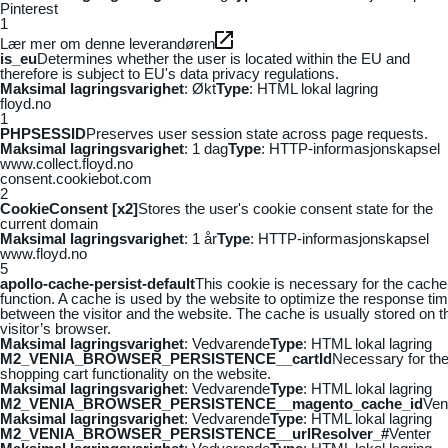
Pinterest
1
Lær mer om denne leverandøren
is_eu
Determines whether the user is located within the EU and
therefore is subject to EU's data privacy regulations.
Maksimal lagringsvarighet
: Økt
Type
: HTML lokal lagring
floyd.no
1
PHPSESSID
Preserves user session state across page requests.
Maksimal lagringsvarighet
: 1 dag
Type
: HTTP-informasjonskapsel
www.collect.floyd.no
consent.cookiebot.com
2
CookieConsent [x2]
Stores the user's cookie consent state for the
current domain
Maksimal lagringsvarighet
: 1 år
Type
: HTTP-informasjonskapsel
www.floyd.no
5
apollo-cache-persist-default
This cookie is necessary for the cache
function. A cache is used by the website to optimize the response ti
between the visitor and the website. The cache is usually stored on t
visitor’s browser.
Maksimal lagringsvarighet
: Vedvarende
Type
: HTML lokal lagring
M2_VENIA_BROWSER_PERSISTENCE__cartId
Necessary for th
shopping cart functionality on the website.
Maksimal lagringsvarighet
: Vedvarende
Type
: HTML lokal lagring
M2_VENIA_BROWSER_PERSISTENCE__magento_cache_id
Ven
Maksimal lagringsvarighet
: Vedvarende
Type
: HTML lokal lagring
M2_VENIA_BROWSER_PERSISTENCE__urlResolver_#
Venter