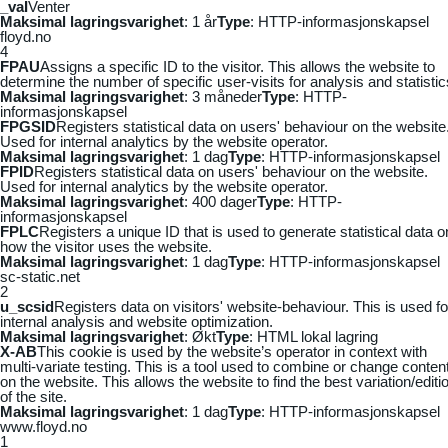
_vaI
Venter
Maksimal lagringsvarighet
: 1 år
Type
: HTTP-informasjonskapsel
floyd.no
4
FPAU
Assigns a specific ID to the visitor. This allows the website to
determine the number of specific user-visits for analysis and statistic
Maksimal lagringsvarighet
: 3 måneder
Type
: HTTP-
informasjonskapsel
FPGSID
Registers statistical data on users' behaviour on the website
Used for internal analytics by the website operator.
Maksimal lagringsvarighet
: 1 dag
Type
: HTTP-informasjonskapsel
FPID
Registers statistical data on users' behaviour on the website.
Used for internal analytics by the website operator.
Maksimal lagringsvarighet
: 400 dager
Type
: HTTP-
informasjonskapsel
FPLC
Registers a unique ID that is used to generate statistical data o
how the visitor uses the website.
Maksimal lagringsvarighet
: 1 dag
Type
: HTTP-informasjonskapsel
sc-static.net
2
u_scsid
Registers data on visitors' website-behaviour. This is used fo
internal analysis and website optimization.
Maksimal lagringsvarighet
: Økt
Type
: HTML lokal lagring
X-AB
This cookie is used by the website’s operator in context with
multi-variate testing. This is a tool used to combine or change conten
on the website. This allows the website to find the best variation/editi
of the site.
Maksimal lagringsvarighet
: 1 dag
Type
: HTTP-informasjonskapsel
www.floyd.no
1