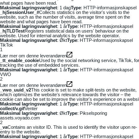
what pages have been read.
Maksimal lagringsvarighet
: 1 dag
Type
: HTTP-informasjonskapsel
_hjSessionUser_#
Collects statistics on the visitor's visits to the
website, such as the number of visits, average time spent on the
website and what pages have been read.
Maksimal lagringsvarighet
: 1 år
Type
: HTTP-informasjonskapsel
_hjTLDTest
Registers statistical data on users' behaviour on the
website. Used for internal analytics by the website operator.
Maksimal lagringsvarighet
: Økt
Type
: HTTP-informasjonskapsel
TikTok
1
Lær mer om denne leverandøren
_tt_enable_cookie
Used by the social networking service, TikTok, fo
tracking the use of embedded services.
Maksimal lagringsvarighet
: 1 år
Type
: HTTP-informasjonskapsel
VWO
2
Lær mer om denne leverandøren
_vwo_uuid_v2
This cookie is set to make split-tests on the website,
which optimizes the website's relevance towards the visitor – the
cookie can also be set to improve the visitor's experience on a websi
Maksimal lagringsvarighet
: 1 år
Type
: HTTP-informasjonskapsel
collect/v.gif
Venter
Maksimal lagringsvarighet
: Økt
Type
: Pikselsporing
assets.voyado.com
2
_va
Contains an visitor ID. This is used to identify the visitor upon re-
entry to the website.
Maksimal lagringsvarighet
: 1 år
Type
: HTTP-informasjonskapsel