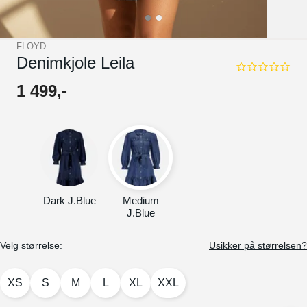
FLOYD
Denimkjole Leila
0.0
star
1
499
,-
rating
Dark J.Blue
Medium
J.Blue
Velg størrelse:
Usikker på størrelsen?
XS
S
M
L
XL
XXL