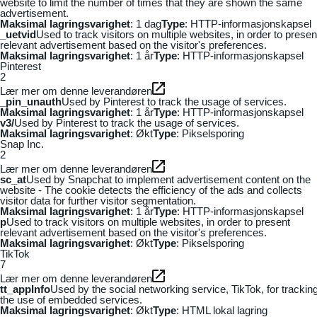
website to limit the number of times that they are shown the same
advertisement.
Maksimal lagringsvarighet
: 1 dag
Type
: HTTP-informasjonskapsel
_uetvid
Used to track visitors on multiple websites, in order to presen
relevant advertisement based on the visitor's preferences.
Maksimal lagringsvarighet
: 1 år
Type
: HTTP-informasjonskapsel
Pinterest
2
Lær mer om denne leverandøren
_pin_unauth
Used by Pinterest to track the usage of services.
Maksimal lagringsvarighet
: 1 år
Type
: HTTP-informasjonskapsel
v3/
Used by Pinterest to track the usage of services.
Maksimal lagringsvarighet
: Økt
Type
: Pikselsporing
Snap Inc.
2
Lær mer om denne leverandøren
sc_at
Used by Snapchat to implement advertisement content on the
website - The cookie detects the efficiency of the ads and collects
visitor data for further visitor segmentation.
Maksimal lagringsvarighet
: 1 år
Type
: HTTP-informasjonskapsel
p
Used to track visitors on multiple websites, in order to present
relevant advertisement based on the visitor's preferences.
Maksimal lagringsvarighet
: Økt
Type
: Pikselsporing
TikTok
7
Lær mer om denne leverandøren
tt_appInfo
Used by the social networking service, TikTok, for trackin
the use of embedded services.
Maksimal lagringsvarighet
: Økt
Type
: HTML lokal lagring