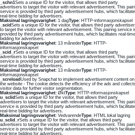
_schn1
Sets a unique ID for the visitor, that allows third party
advertisers to target the visitor with relevant advertisement. This pair
service is provided by third party advertisement hubs, which facilitat
real-time bidding for advertisers.
Maksimal lagringsvarighet
: 1 dag
Type
: HTTP-informasjonskapsel
_scid
Sets a unique ID for the visitor, that allows third party advertise
to target the visitor with relevant advertisement. This pairing service i
provided by third party advertisement hubs, which facilitates real-tim
bidding for advertisers.
Maksimal lagringsvarighet
: 13 måneder
Type
: HTTP-
informasjonskapsel
_scid_r
Sets a unique ID for the visitor, that allows third party
advertisers to target the visitor with relevant advertisement. This pair
service is provided by third party advertisement hubs, which facilitat
real-time bidding for advertisers.
Maksimal lagringsvarighet
: 13 måneder
Type
: HTTP-
informasjonskapsel
_screload
Used by Snapchat to implement advertisement content on
the website - The cookie detects the efficiency of the ads and collect
visitor data for further visitor segmentation.
Maksimal lagringsvarighet
: Økt
Type
: HTTP-informasjonskapsel
u_sclid
Sets a unique ID for the visitor, that allows third party
advertisers to target the visitor with relevant advertisement. This pair
service is provided by third party advertisement hubs, which facilitat
real-time bidding for advertisers.
Maksimal lagringsvarighet
: Vedvarende
Type
: HTML lokal lagring
u_sclid_r
Sets a unique ID for the visitor, that allows third party
advertisers to target the visitor with relevant advertisement. This pair
service is provided by third party advertisement hubs, which facilitat
real-time bidding for advertisers.