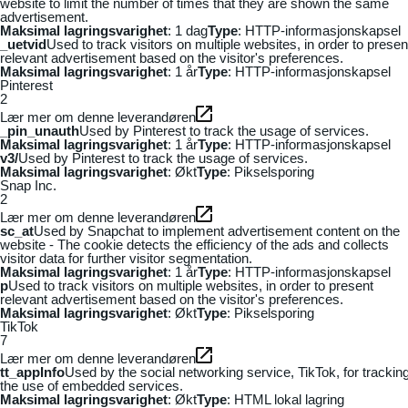
website to limit the number of times that they are shown the same
advertisement.
Maksimal lagringsvarighet
: 1 dag
Type
: HTTP-informasjonskapsel
_uetvid
Used to track visitors on multiple websites, in order to presen
relevant advertisement based on the visitor's preferences.
Maksimal lagringsvarighet
: 1 år
Type
: HTTP-informasjonskapsel
Pinterest
2
Lær mer om denne leverandøren
_pin_unauth
Used by Pinterest to track the usage of services.
Maksimal lagringsvarighet
: 1 år
Type
: HTTP-informasjonskapsel
v3/
Used by Pinterest to track the usage of services.
Maksimal lagringsvarighet
: Økt
Type
: Pikselsporing
Snap Inc.
2
Lær mer om denne leverandøren
sc_at
Used by Snapchat to implement advertisement content on the
website - The cookie detects the efficiency of the ads and collects
visitor data for further visitor segmentation.
Maksimal lagringsvarighet
: 1 år
Type
: HTTP-informasjonskapsel
p
Used to track visitors on multiple websites, in order to present
relevant advertisement based on the visitor's preferences.
Maksimal lagringsvarighet
: Økt
Type
: Pikselsporing
TikTok
7
Lær mer om denne leverandøren
tt_appInfo
Used by the social networking service, TikTok, for trackin
the use of embedded services.
Maksimal lagringsvarighet
: Økt
Type
: HTML lokal lagring