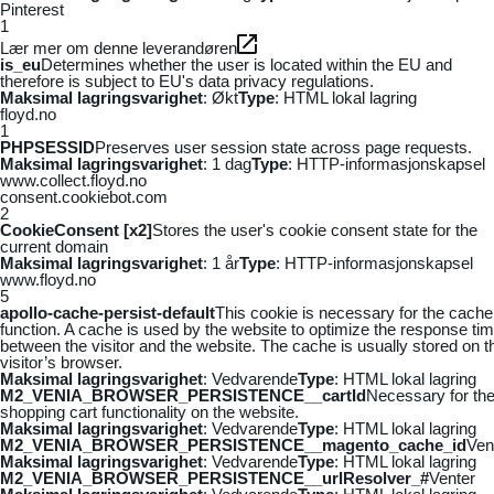
Pinterest
1
Lær mer om denne leverandøren
is_eu
Determines whether the user is located within the EU and
therefore is subject to EU's data privacy regulations.
Maksimal lagringsvarighet
: Økt
Type
: HTML lokal lagring
floyd.no
1
PHPSESSID
Preserves user session state across page requests.
Maksimal lagringsvarighet
: 1 dag
Type
: HTTP-informasjonskapsel
www.collect.floyd.no
consent.cookiebot.com
2
CookieConsent [x2]
Stores the user's cookie consent state for the
current domain
Maksimal lagringsvarighet
: 1 år
Type
: HTTP-informasjonskapsel
www.floyd.no
5
apollo-cache-persist-default
This cookie is necessary for the cache
function. A cache is used by the website to optimize the response ti
between the visitor and the website. The cache is usually stored on t
visitor’s browser.
Maksimal lagringsvarighet
: Vedvarende
Type
: HTML lokal lagring
M2_VENIA_BROWSER_PERSISTENCE__cartId
Necessary for th
shopping cart functionality on the website.
Maksimal lagringsvarighet
: Vedvarende
Type
: HTML lokal lagring
M2_VENIA_BROWSER_PERSISTENCE__magento_cache_id
Ven
Maksimal lagringsvarighet
: Vedvarende
Type
: HTML lokal lagring
M2_VENIA_BROWSER_PERSISTENCE__urlResolver_#
Venter