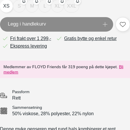
XS
S
M
L
XL
XXL
Legg i handlekurv
Fri frakt over 1 299,-
Gratis bytte og enkel retur
Ekspress levering
Medlemmer av FLOYD Friends får 319 poeng på dette kjøpet.
Bli
medlem
Passform
Rett
Sammensetning
50% viskose, 28% polyester, 22% nylon
Denne myke genseren med rund hals kombinerer et rent,