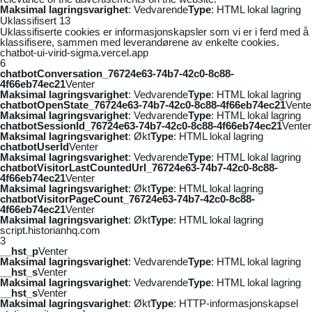
Maksimal lagringsvarighet
: Vedvarende
Type
: HTML lokal lagring
Uklassifisert
13
Uklassifiserte cookies er informasjonskapsler som vi er i ferd med å
klassifisere, sammen med leverandørene av enkelte cookies.
chatbot-ui-virid-sigma.vercel.app
6
chatbotConversation_76724e63-74b7-42c0-8c88-
4f66eb74ec21
Venter
Maksimal lagringsvarighet
: Vedvarende
Type
: HTML lokal lagring
chatbotOpenState_76724e63-74b7-42c0-8c88-4f66eb74ec21
Vente
Maksimal lagringsvarighet
: Vedvarende
Type
: HTML lokal lagring
chatbotSessionId_76724e63-74b7-42c0-8c88-4f66eb74ec21
Venter
Maksimal lagringsvarighet
: Økt
Type
: HTML lokal lagring
chatbotUserId
Venter
Maksimal lagringsvarighet
: Vedvarende
Type
: HTML lokal lagring
chatbotVisitorLastCountedUrl_76724e63-74b7-42c0-8c88-
4f66eb74ec21
Venter
Maksimal lagringsvarighet
: Økt
Type
: HTML lokal lagring
chatbotVisitorPageCount_76724e63-74b7-42c0-8c88-
4f66eb74ec21
Venter
Maksimal lagringsvarighet
: Økt
Type
: HTML lokal lagring
script.historianhq.com
3
__hst_p
Venter
Maksimal lagringsvarighet
: Vedvarende
Type
: HTML lokal lagring
__hst_s
Venter
Maksimal lagringsvarighet
: Vedvarende
Type
: HTML lokal lagring
__hst_s
Venter
Maksimal lagringsvarighet
: Økt
Type
: HTTP-informasjonskapsel