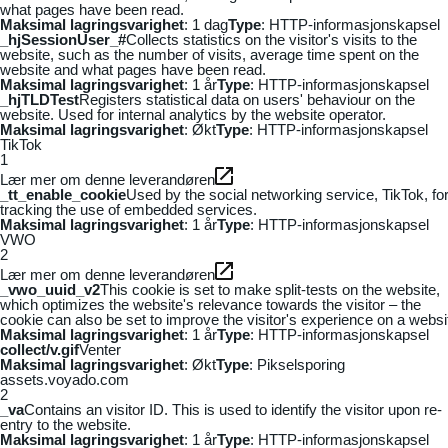
what pages have been read.
Maksimal lagringsvarighet
: 1 dag
Type
: HTTP-informasjonskapsel
_hjSessionUser_#
Collects statistics on the visitor's visits to the
website, such as the number of visits, average time spent on the
website and what pages have been read.
Maksimal lagringsvarighet
: 1 år
Type
: HTTP-informasjonskapsel
_hjTLDTest
Registers statistical data on users' behaviour on the
website. Used for internal analytics by the website operator.
Maksimal lagringsvarighet
: Økt
Type
: HTTP-informasjonskapsel
TikTok
1
Lær mer om denne leverandøren
_tt_enable_cookie
Used by the social networking service, TikTok, fo
tracking the use of embedded services.
Maksimal lagringsvarighet
: 1 år
Type
: HTTP-informasjonskapsel
VWO
2
Lær mer om denne leverandøren
_vwo_uuid_v2
This cookie is set to make split-tests on the website,
which optimizes the website's relevance towards the visitor – the
cookie can also be set to improve the visitor's experience on a websi
Maksimal lagringsvarighet
: 1 år
Type
: HTTP-informasjonskapsel
collect/v.gif
Venter
Maksimal lagringsvarighet
: Økt
Type
: Pikselsporing
assets.voyado.com
2
_va
Contains an visitor ID. This is used to identify the visitor upon re-
entry to the website.
Maksimal lagringsvarighet
: 1 år
Type
: HTTP-informasjonskapsel