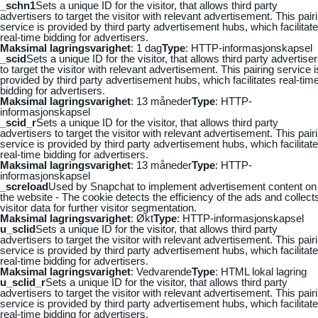
_schn1
Sets a unique ID for the visitor, that allows third party
advertisers to target the visitor with relevant advertisement. This pair
service is provided by third party advertisement hubs, which facilitat
real-time bidding for advertisers.
Maksimal lagringsvarighet
: 1 dag
Type
: HTTP-informasjonskapsel
_scid
Sets a unique ID for the visitor, that allows third party advertise
to target the visitor with relevant advertisement. This pairing service i
provided by third party advertisement hubs, which facilitates real-tim
bidding for advertisers.
Maksimal lagringsvarighet
: 13 måneder
Type
: HTTP-
informasjonskapsel
_scid_r
Sets a unique ID for the visitor, that allows third party
advertisers to target the visitor with relevant advertisement. This pair
service is provided by third party advertisement hubs, which facilitat
real-time bidding for advertisers.
Maksimal lagringsvarighet
: 13 måneder
Type
: HTTP-
informasjonskapsel
_screload
Used by Snapchat to implement advertisement content on
the website - The cookie detects the efficiency of the ads and collect
visitor data for further visitor segmentation.
Maksimal lagringsvarighet
: Økt
Type
: HTTP-informasjonskapsel
u_sclid
Sets a unique ID for the visitor, that allows third party
advertisers to target the visitor with relevant advertisement. This pair
service is provided by third party advertisement hubs, which facilitat
real-time bidding for advertisers.
Maksimal lagringsvarighet
: Vedvarende
Type
: HTML lokal lagring
u_sclid_r
Sets a unique ID for the visitor, that allows third party
advertisers to target the visitor with relevant advertisement. This pair
service is provided by third party advertisement hubs, which facilitat
real-time bidding for advertisers.