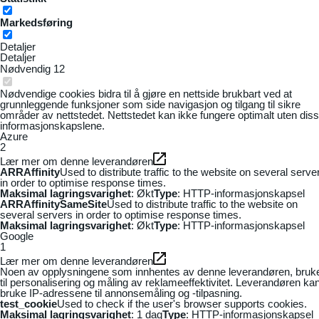
Markedsføring
Detaljer
Detaljer
Nødvendig
12
Nødvendige cookies bidra til å gjøre en nettside brukbart ved at
grunnleggende funksjoner som side navigasjon og tilgang til sikre
områder av nettstedet. Nettstedet kan ikke fungere optimalt uten dis
informasjonskapslene.
Azure
2
Lær mer om denne leverandøren
ARRAffinity
Used to distribute traffic to the website on several serve
in order to optimise response times.
Maksimal lagringsvarighet
: Økt
Type
: HTTP-informasjonskapsel
ARRAffinitySameSite
Used to distribute traffic to the website on
several servers in order to optimise response times.
Maksimal lagringsvarighet
: Økt
Type
: HTTP-informasjonskapsel
Google
1
Lær mer om denne leverandøren
Noen av opplysningene som innhentes av denne leverandøren, bruk
til personalisering og måling av reklameeffektivitet. Leverandøren ka
bruke IP-adressene til annonsemåling og -tilpasning.
test_cookie
Used to check if the user's browser supports cookies.
Maksimal lagringsvarighet
: 1 dag
Type
: HTTP-informasjonskapsel