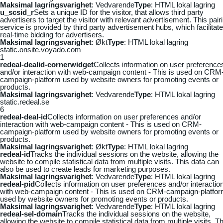
Maksimal lagringsvarighet
: Vedvarende
Type
: HTML lokal lagring
u_scsid_r
Sets a unique ID for the visitor, that allows third party
advertisers to target the visitor with relevant advertisement. This pair
service is provided by third party advertisement hubs, which facilitat
real-time bidding for advertisers.
Maksimal lagringsvarighet
: Økt
Type
: HTML lokal lagring
static.onsite.voyado.com
1
redeal-dealid-cornerwidget
Collects information on user preference
and/or interaction with web-campaign content - This is used on CRM
campaign-platform used by website owners for promoting events or
products.
Maksimal lagringsvarighet
: Vedvarende
Type
: HTML lokal lagring
static.redeal.se
6
redeal-deal-id
Collects information on user preferences and/or
interaction with web-campaign content - This is used on CRM-
campaign-platform used by website owners for promoting events or
products.
Maksimal lagringsvarighet
: Økt
Type
: HTML lokal lagring
redeal-id
Tracks the individual sessions on the website, allowing the
website to compile statistical data from multiple visits. This data can
also be used to create leads for marketing purposes.
Maksimal lagringsvarighet
: Vedvarende
Type
: HTML lokal lagring
redeal-pid
Collects information on user preferences and/or interactio
with web-campaign content - This is used on CRM-campaign-platfo
used by website owners for promoting events or products.
Maksimal lagringsvarighet
: Vedvarende
Type
: HTML lokal lagring
redeal-sel-domain
Tracks the individual sessions on the website,
allowing the website to compile statistical data from multiple visits. Th