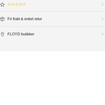
0.0 star rating
Fri frakt & enkel retur
FLOYD butikker