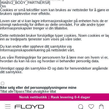
[#IABV2_BODY_PARTNERS#]
Om
Cookies er små tekstfiler som kan brukes av nettsteder for å gjøre e
brukers opplevelse mer effektiv.
Loven sier at vi kan lagre informasjonskapsler på enheten hvis de er
strengt nødvendig for driften av dette området. For alle andre typer
informasjonskapsler trenger vi din tillatelse.
Dette nettstedet bruker forskjellige typer cookies. Noen cookies er la
inn av tredjeparts tjenester som vises på våre sider.
Du kan endre eller oppheve ditt samtykke via
Informasjonskapselerkæring på nettstedet vårt.
Les våre
Retningslinjer for personvern
for å lære mer om hvem vi er,
hvordan du kan nå oss og hvordan vi behandler personlig data.
Vennligst oppgi din samtykke-ID og dato for henvendelser angående
ditt samtykke.
Ikke selg eller del personopplysningene mine
Tillat alle
Tilpass
Tillat utvalg
Ikke tillat
Norsk nettbutikk
|
Rask levering 0-4 dager