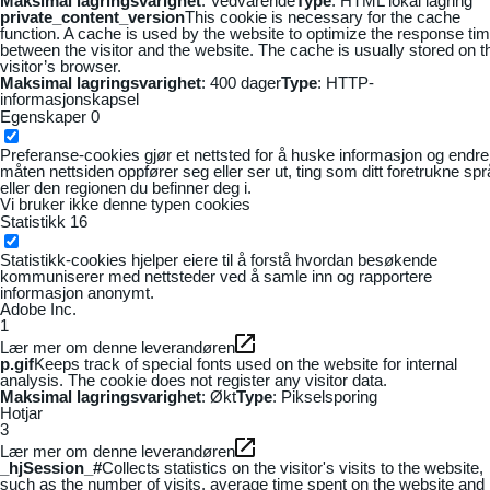
Maksimal lagringsvarighet
: Vedvarende
Type
: HTML lokal lagring
private_content_version
This cookie is necessary for the cache
function. A cache is used by the website to optimize the response ti
between the visitor and the website. The cache is usually stored on t
visitor’s browser.
Maksimal lagringsvarighet
: 400 dager
Type
: HTTP-
informasjonskapsel
Egenskaper
0
Preferanse-cookies gjør et nettsted for å huske informasjon og endre
måten nettsiden oppfører seg eller ser ut, ting som ditt foretrukne sp
eller den regionen du befinner deg i.
Vi bruker ikke denne typen cookies
Statistikk
16
Statistikk-cookies hjelper eiere til å forstå hvordan besøkende
kommuniserer med nettsteder ved å samle inn og rapportere
informasjon anonymt.
Adobe Inc.
1
Lær mer om denne leverandøren
p.gif
Keeps track of special fonts used on the website for internal
analysis. The cookie does not register any visitor data.
Maksimal lagringsvarighet
: Økt
Type
: Pikselsporing
Hotjar
3
Lær mer om denne leverandøren
_hjSession_#
Collects statistics on the visitor's visits to the website,
such as the number of visits, average time spent on the website and