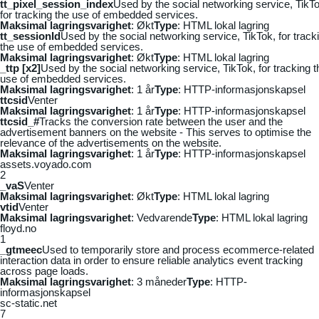
tt_pixel_session_index
Used by the social networking service, TikTo
for tracking the use of embedded services.
Maksimal lagringsvarighet
: Økt
Type
: HTML lokal lagring
tt_sessionId
Used by the social networking service, TikTok, for track
the use of embedded services.
Maksimal lagringsvarighet
: Økt
Type
: HTML lokal lagring
_ttp [x2]
Used by the social networking service, TikTok, for tracking t
use of embedded services.
Maksimal lagringsvarighet
: 1 år
Type
: HTTP-informasjonskapsel
ttcsid
Venter
Maksimal lagringsvarighet
: 1 år
Type
: HTTP-informasjonskapsel
ttcsid_#
Tracks the conversion rate between the user and the
advertisement banners on the website - This serves to optimise the
relevance of the advertisements on the website.
Maksimal lagringsvarighet
: 1 år
Type
: HTTP-informasjonskapsel
assets.voyado.com
2
_vaS
Venter
Maksimal lagringsvarighet
: Økt
Type
: HTML lokal lagring
vtid
Venter
Maksimal lagringsvarighet
: Vedvarende
Type
: HTML lokal lagring
floyd.no
1
_gtmeec
Used to temporarily store and process ecommerce-related
interaction data in order to ensure reliable analytics event tracking
across page loads.
Maksimal lagringsvarighet
: 3 måneder
Type
: HTTP-
informasjonskapsel
sc-static.net
7