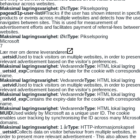
behaviour across websites.
Maksimal lagringsvarighet
: Økt
Type
: Pikselsporing
pagead/1p-user-list/#
Tracks if the user has shown interest in specif
products or events across multiple websites and detects how the us
navigates between sites. This is used for measurement of
advertisement efforts and facilitates payment of referral-fees betwee
websites.
Maksimal lagringsvarighet
: Økt
Type
: Pikselsporing
Microsoft
7
Lær mer om denne leverandøren
_uetsid
Used to track visitors on multiple websites, in order to presen
relevant advertisement based on the visitor's preferences.
Maksimal lagringsvarighet
: Vedvarende
Type
: HTML lokal lagring
_uetsid_exp
Contains the expiry-date for the cookie with correspond
name.
Maksimal lagringsvarighet
: Vedvarende
Type
: HTML lokal lagring
_uetvid
Used to track visitors on multiple websites, in order to presen
relevant advertisement based on the visitor's preferences.
Maksimal lagringsvarighet
: Vedvarende
Type
: HTML lokal lagring
_uetvid_exp
Contains the expiry-date for the cookie with correspond
name.
Maksimal lagringsvarighet
: Vedvarende
Type
: HTML lokal lagring
MUID
Used widely by Microsoft as a unique user ID. The cookie
enables user tracking by synchronising the ID across many Microsof
domains.
Maksimal lagringsvarighet
: 1 år
Type
: HTTP-informasjonskapsel
_uetsid
Collects data on visitor behaviour from multiple websites, in
order to present more relevant advertisement - This also allows the