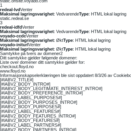
static.onsite.voyado.com
1
redeal-lvd
Venter
Maksimal lagringsvarighet
: Vedvarende
Type
: HTML lokal lagring
static.redeal.se
3
redeal-idfd
Venter
Maksimal lagringsvarighet
: Vedvarende
Type
: HTML lokal lagring
voyado-ccdc
Venter
Maksimal lagringsvarighet
: Økt
Type
: HTML lokal lagring
voyado-initurl
Venter
Maksimal lagringsvarighet
: Økt
Type
: HTML lokal lagring
Samtykke på tvers av domener
2
Ditt samtykke gjelder følgende domener:
Liste over domener ditt samtykke gjelder for:
checkout.floyd.no
www.floyd.no
Informasjonskapselerklæringen ble sist oppdatert 8/3/26 av
Cookiebo
[#IABV2_TITLE#]
[#IABV2_BODY_INTRO#]
[#IABV2_BODY_LEGITIMATE_INTEREST_INTRO#]
[#IABV2_BODY_PREFERENCE_INTRO#]
[#IABV2_LABEL_PURPOSES#]
[#IABV2_BODY_PURPOSES_INTRO#]
[#IABV2_BODY_PURPOSES#]
[#IABV2_LABEL_FEATURES#]
[#IABV2_BODY_FEATURES_INTRO#]
[#IABV2_BODY_FEATURES#]
[#IABV2_LABEL_PARTNERS#]
[#IABV2_BODY_PARTNERS_INTRO#]