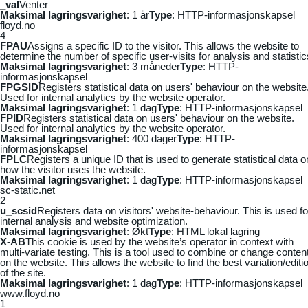
_vaI
Venter
Maksimal lagringsvarighet
: 1 år
Type
: HTTP-informasjonskapsel
floyd.no
4
FPAU
Assigns a specific ID to the visitor. This allows the website to
determine the number of specific user-visits for analysis and statistic
Maksimal lagringsvarighet
: 3 måneder
Type
: HTTP-
informasjonskapsel
FPGSID
Registers statistical data on users' behaviour on the website
Used for internal analytics by the website operator.
Maksimal lagringsvarighet
: 1 dag
Type
: HTTP-informasjonskapsel
FPID
Registers statistical data on users' behaviour on the website.
Used for internal analytics by the website operator.
Maksimal lagringsvarighet
: 400 dager
Type
: HTTP-
informasjonskapsel
FPLC
Registers a unique ID that is used to generate statistical data o
how the visitor uses the website.
Maksimal lagringsvarighet
: 1 dag
Type
: HTTP-informasjonskapsel
sc-static.net
2
u_scsid
Registers data on visitors' website-behaviour. This is used fo
internal analysis and website optimization.
Maksimal lagringsvarighet
: Økt
Type
: HTML lokal lagring
X-AB
This cookie is used by the website’s operator in context with
multi-variate testing. This is a tool used to combine or change conten
on the website. This allows the website to find the best variation/editi
of the site.
Maksimal lagringsvarighet
: 1 dag
Type
: HTTP-informasjonskapsel
www.floyd.no
1