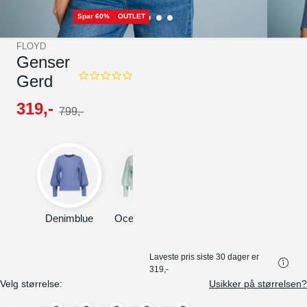
Spar 60%
OUTLET
FLOYD
Genser
Gerd
0.0
star
rating
319
,-
799
,-
Denimblue
Ocean Mist
Rose Petal
Laveste pris siste 30 dager er
319,-
Velg størrelse:
Usikker på størrelsen?