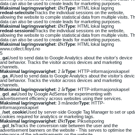
data can also be used to create leads for marketing purposes.
Maksimal lagringsvarighet
: Økt
Type
: HTML lokal lagring
redeal-selectsite
Tracks the individual sessions on the website,
allowing the website to compile statistical data from multiple visits. Th
data can also be used to create leads for marketing purposes.
Maksimal lagringsvarighet
: Økt
Type
: HTML lokal lagring
redeal-sessionid
Tracks the individual sessions on the website,
allowing the website to compile statistical data from multiple visits. Th
data can also be used to create leads for marketing purposes.
Maksimal lagringsvarighet
: Økt
Type
: HTML lokal lagring
www.collect.floyd.no
5
_ga
Used to send data to Google Analytics about the visitor's device
and behavior. Tracks the visitor across devices and marketing
channels.
Maksimal lagringsvarighet
: 2 år
Type
: HTTP-informasjonskapsel
_ga_#
Used to send data to Google Analytics about the visitor's devi
and behavior. Tracks the visitor across devices and marketing
channels.
Maksimal lagringsvarighet
: 2 år
Type
: HTTP-informasjonskapsel
_gcl_au
Used by Google AdSense for experimenting with
advertisement efficiency across websites using their services.
Maksimal lagringsvarighet
: 3 måneder
Type
: HTTP-
informasjonskapsel
_/set_cookie
Used by server-side Google Tag Manager to set or upd
cookies required for analytics or marketing tags.
Maksimal lagringsvarighet
: Økt
Type
: Pikselsporing
_gcl_ls
Tracks the conversion rate between the user and the
advertisement banners on the website - This serves to optimise the
relevance of the advertisements on the website.