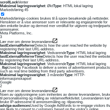
scrollLock
Venter
Maksimal lagringsvarighet
: Økt
Type
: HTML lokal lagring
Markedsføring
45
Markedsførings-cookies brukes til å spore besøkende på nettsteder.
Hensikten er å vise annonser som er relevante og engasjerende for
den enkelte bruker og dermed mer verdifull for utgivere og tredjepart
annonsører.
Meta Platforms, Inc.
3
Lær mer om denne leverandøren
lastExternalReferrer
Detects how the user reached the website by
registering their last URL-address.
Maksimal lagringsvarighet
: Vedvarende
Type
: HTML lokal lagring
lastExternalReferrerTime
Detects how the user reached the websit
by registering their last URL-address.
Maksimal lagringsvarighet
: Vedvarende
Type
: HTML lokal lagring
_fbp
Used by Facebook to deliver a series of advertisement products
such as real time bidding from third party advertisers.
Maksimal lagringsvarighet
: 3 måneder
Type
: HTTP-
informasjonskapsel
Google
2
Lær mer om denne leverandøren
Noen av opplysningene som innhentes av denne leverandøren, bruk
til personalisering og måling av reklameeffektivitet. Leverandøren ka
bruke IP-adressene til annonsemåling og -tilpasning.
ads/ga-audiences
Used by Google AdWords to re-engage visitors th
are likely to convert to customers based on the visitor's online