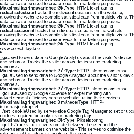
data can also be used to create leads for marketing purposes.
Maksimal lagringsvarighet
: Økt
Type
: HTML lokal lagring
redeal-selectsite
Tracks the individual sessions on the website,
allowing the website to compile statistical data from multiple visits. Th
data can also be used to create leads for marketing purposes.
Maksimal lagringsvarighet
: Økt
Type
: HTML lokal lagring
redeal-sessionid
Tracks the individual sessions on the website,
allowing the website to compile statistical data from multiple visits. Th
data can also be used to create leads for marketing purposes.
Maksimal lagringsvarighet
: Økt
Type
: HTML lokal lagring
www.collect.floyd.no
5
_ga
Used to send data to Google Analytics about the visitor's device
and behavior. Tracks the visitor across devices and marketing
channels.
Maksimal lagringsvarighet
: 2 år
Type
: HTTP-informasjonskapsel
_ga_#
Used to send data to Google Analytics about the visitor's devi
and behavior. Tracks the visitor across devices and marketing
channels.
Maksimal lagringsvarighet
: 2 år
Type
: HTTP-informasjonskapsel
_gcl_au
Used by Google AdSense for experimenting with
advertisement efficiency across websites using their services.
Maksimal lagringsvarighet
: 3 måneder
Type
: HTTP-
informasjonskapsel
_/set_cookie
Used by server-side Google Tag Manager to set or upd
cookies required for analytics or marketing tags.
Maksimal lagringsvarighet
: Økt
Type
: Pikselsporing
_gcl_ls
Tracks the conversion rate between the user and the
advertisement banners on the website - This serves to optimise the
relevance of the advertisements on the website.