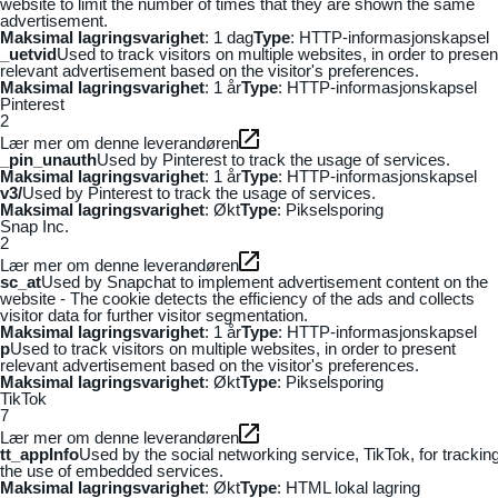
website to limit the number of times that they are shown the same
advertisement.
Maksimal lagringsvarighet
: 1 dag
Type
: HTTP-informasjonskapsel
_uetvid
Used to track visitors on multiple websites, in order to presen
relevant advertisement based on the visitor's preferences.
Maksimal lagringsvarighet
: 1 år
Type
: HTTP-informasjonskapsel
Pinterest
2
Lær mer om denne leverandøren
_pin_unauth
Used by Pinterest to track the usage of services.
Maksimal lagringsvarighet
: 1 år
Type
: HTTP-informasjonskapsel
v3/
Used by Pinterest to track the usage of services.
Maksimal lagringsvarighet
: Økt
Type
: Pikselsporing
Snap Inc.
2
Lær mer om denne leverandøren
sc_at
Used by Snapchat to implement advertisement content on the
website - The cookie detects the efficiency of the ads and collects
visitor data for further visitor segmentation.
Maksimal lagringsvarighet
: 1 år
Type
: HTTP-informasjonskapsel
p
Used to track visitors on multiple websites, in order to present
relevant advertisement based on the visitor's preferences.
Maksimal lagringsvarighet
: Økt
Type
: Pikselsporing
TikTok
7
Lær mer om denne leverandøren
tt_appInfo
Used by the social networking service, TikTok, for trackin
the use of embedded services.
Maksimal lagringsvarighet
: Økt
Type
: HTML lokal lagring