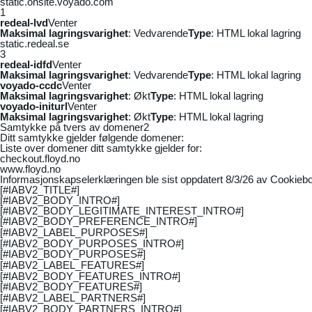
static.onsite.voyado.com
1
redeal-lvd
Venter
Maksimal lagringsvarighet
: Vedvarende
Type
: HTML lokal lagring
static.redeal.se
3
redeal-idfd
Venter
Maksimal lagringsvarighet
: Vedvarende
Type
: HTML lokal lagring
voyado-ccdc
Venter
Maksimal lagringsvarighet
: Økt
Type
: HTML lokal lagring
voyado-initurl
Venter
Maksimal lagringsvarighet
: Økt
Type
: HTML lokal lagring
Samtykke på tvers av domener
2
Ditt samtykke gjelder følgende domener:
Liste over domener ditt samtykke gjelder for:
checkout.floyd.no
www.floyd.no
Informasjonskapselerklæringen ble sist oppdatert 8/3/26 av
Cookiebo
[#IABV2_TITLE#]
[#IABV2_BODY_INTRO#]
[#IABV2_BODY_LEGITIMATE_INTEREST_INTRO#]
[#IABV2_BODY_PREFERENCE_INTRO#]
[#IABV2_LABEL_PURPOSES#]
[#IABV2_BODY_PURPOSES_INTRO#]
[#IABV2_BODY_PURPOSES#]
[#IABV2_LABEL_FEATURES#]
[#IABV2_BODY_FEATURES_INTRO#]
[#IABV2_BODY_FEATURES#]
[#IABV2_LABEL_PARTNERS#]
[#IABV2_BODY_PARTNERS_INTRO#]