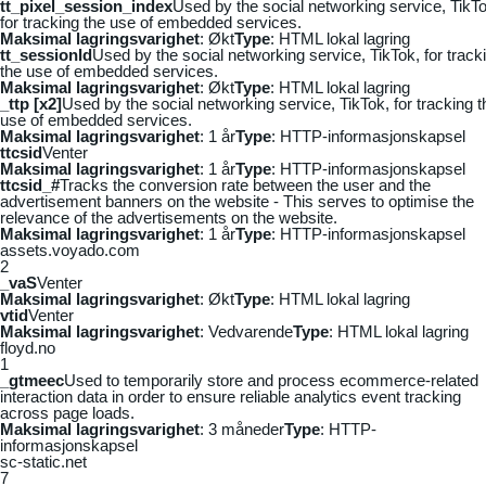
tt_pixel_session_index
Used by the social networking service, TikTo
for tracking the use of embedded services.
Maksimal lagringsvarighet
: Økt
Type
: HTML lokal lagring
tt_sessionId
Used by the social networking service, TikTok, for track
the use of embedded services.
Maksimal lagringsvarighet
: Økt
Type
: HTML lokal lagring
_ttp [x2]
Used by the social networking service, TikTok, for tracking t
use of embedded services.
Maksimal lagringsvarighet
: 1 år
Type
: HTTP-informasjonskapsel
ttcsid
Venter
Maksimal lagringsvarighet
: 1 år
Type
: HTTP-informasjonskapsel
ttcsid_#
Tracks the conversion rate between the user and the
advertisement banners on the website - This serves to optimise the
relevance of the advertisements on the website.
Maksimal lagringsvarighet
: 1 år
Type
: HTTP-informasjonskapsel
assets.voyado.com
2
_vaS
Venter
Maksimal lagringsvarighet
: Økt
Type
: HTML lokal lagring
vtid
Venter
Maksimal lagringsvarighet
: Vedvarende
Type
: HTML lokal lagring
floyd.no
1
_gtmeec
Used to temporarily store and process ecommerce-related
interaction data in order to ensure reliable analytics event tracking
across page loads.
Maksimal lagringsvarighet
: 3 måneder
Type
: HTTP-
informasjonskapsel
sc-static.net
7