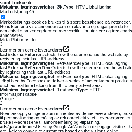
scrollLock
Venter
Maksimal lagringsvarighet
: Økt
Type
: HTML lokal lagring
Markedsføring
45
Markedsførings-cookies brukes til å spore besøkende på nettsteder.
Hensikten er å vise annonser som er relevante og engasjerende for
den enkelte bruker og dermed mer verdifull for utgivere og tredjepart
annonsører.
Meta Platforms, Inc.
3
Lær mer om denne leverandøren
lastExternalReferrer
Detects how the user reached the website by
registering their last URL-address.
Maksimal lagringsvarighet
: Vedvarende
Type
: HTML lokal lagring
lastExternalReferrerTime
Detects how the user reached the websit
by registering their last URL-address.
Maksimal lagringsvarighet
: Vedvarende
Type
: HTML lokal lagring
_fbp
Used by Facebook to deliver a series of advertisement products
such as real time bidding from third party advertisers.
Maksimal lagringsvarighet
: 3 måneder
Type
: HTTP-
informasjonskapsel
Google
2
Lær mer om denne leverandøren
Noen av opplysningene som innhentes av denne leverandøren, bruk
til personalisering og måling av reklameeffektivitet. Leverandøren ka
bruke IP-adressene til annonsemåling og -tilpasning.
ads/ga-audiences
Used by Google AdWords to re-engage visitors th
are likely to convert to customers based on the visitor's online