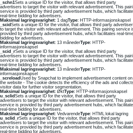
_schn1
Sets a unique ID for the visitor, that allows third party
advertisers to target the visitor with relevant advertisement. This pair
service is provided by third party advertisement hubs, which facilitat
real-time bidding for advertisers.
Maksimal lagringsvarighet
: 1 dag
Type
: HTTP-informasjonskapsel
_scid
Sets a unique ID for the visitor, that allows third party advertise
to target the visitor with relevant advertisement. This pairing service i
provided by third party advertisement hubs, which facilitates real-tim
bidding for advertisers.
Maksimal lagringsvarighet
: 13 måneder
Type
: HTTP-
informasjonskapsel
_scid_r
Sets a unique ID for the visitor, that allows third party
advertisers to target the visitor with relevant advertisement. This pair
service is provided by third party advertisement hubs, which facilitat
real-time bidding for advertisers.
Maksimal lagringsvarighet
: 13 måneder
Type
: HTTP-
informasjonskapsel
_screload
Used by Snapchat to implement advertisement content on
the website - The cookie detects the efficiency of the ads and collect
visitor data for further visitor segmentation.
Maksimal lagringsvarighet
: Økt
Type
: HTTP-informasjonskapsel
u_sclid
Sets a unique ID for the visitor, that allows third party
advertisers to target the visitor with relevant advertisement. This pair
service is provided by third party advertisement hubs, which facilitat
real-time bidding for advertisers.
Maksimal lagringsvarighet
: Vedvarende
Type
: HTML lokal lagring
u_sclid_r
Sets a unique ID for the visitor, that allows third party
advertisers to target the visitor with relevant advertisement. This pair
service is provided by third party advertisement hubs, which facilitat
real-time bidding for advertisers.