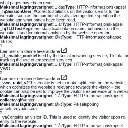
what pages have been read.
Maksimal lagringsvarighet
: 1 dag
Type
: HTTP-informasjonskapsel
_hjSessionUser_#
Collects statistics on the visitor's visits to the
website, such as the number of visits, average time spent on the
website and what pages have been read.
Maksimal lagringsvarighet
: 1 år
Type
: HTTP-informasjonskapsel
_hjTLDTest
Registers statistical data on users' behaviour on the
website. Used for internal analytics by the website operator.
Maksimal lagringsvarighet
: Økt
Type
: HTTP-informasjonskapsel
TikTok
1
Lær mer om denne leverandøren
_tt_enable_cookie
Used by the social networking service, TikTok, fo
tracking the use of embedded services.
Maksimal lagringsvarighet
: 1 år
Type
: HTTP-informasjonskapsel
VWO
2
Lær mer om denne leverandøren
_vwo_uuid_v2
This cookie is set to make split-tests on the website,
which optimizes the website's relevance towards the visitor – the
cookie can also be set to improve the visitor's experience on a websi
Maksimal lagringsvarighet
: 1 år
Type
: HTTP-informasjonskapsel
collect/v.gif
Venter
Maksimal lagringsvarighet
: Økt
Type
: Pikselsporing
assets.voyado.com
2
_va
Contains an visitor ID. This is used to identify the visitor upon re-
entry to the website.
Maksimal lagringsvarighet
: 1 år
Type
: HTTP-informasjonskapsel