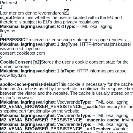
Pinterest
1
Lær mer om denne leverandøren
is_eu
Determines whether the user is located within the EU and
therefore is subject to EU's data privacy regulations.
Maksimal lagringsvarighet
: Økt
Type
: HTML lokal lagring
floyd.no
1
PHPSESSID
Preserves user session state across page requests.
Maksimal lagringsvarighet
: 1 dag
Type
: HTTP-informasjonskapsel
www.collect.floyd.no
consent.cookiebot.com
2
CookieConsent [x2]
Stores the user's cookie consent state for the
current domain
Maksimal lagringsvarighet
: 1 år
Type
: HTTP-informasjonskapsel
www.floyd.no
5
apollo-cache-persist-default
This cookie is necessary for the cache
function. A cache is used by the website to optimize the response ti
between the visitor and the website. The cache is usually stored on t
visitor’s browser.
Maksimal lagringsvarighet
: Vedvarende
Type
: HTML lokal lagring
M2_VENIA_BROWSER_PERSISTENCE__cartId
Necessary for th
shopping cart functionality on the website.
Maksimal lagringsvarighet
: Vedvarende
Type
: HTML lokal lagring
M2_VENIA_BROWSER_PERSISTENCE__magento_cache_id
Ven
Maksimal lagringsvarighet
: Vedvarende
Type
: HTML lokal lagring
M2_VENIA_BROWSER_PERSISTENCE__urlResolver_#
Venter