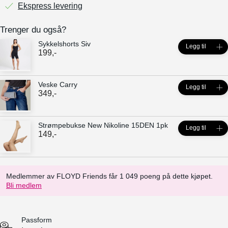
Ekspress levering
Trenger du også?
Sykkelshorts Siv
Legg til
199
,-
Veske Carry
Legg til
349
,-
Strømpebukse New Nikoline 15DEN 1pk
Legg til
149
,-
Medlemmer av FLOYD Friends får 1 049 poeng på dette kjøpet.
Bli medlem
Passform