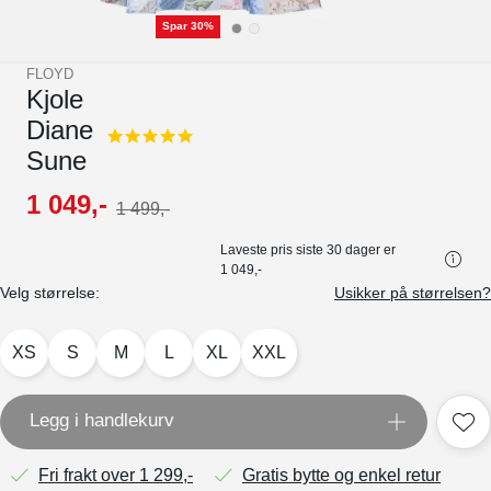
Spar 30%
FLOYD
Kjole
Diane
5.0
Sune
star
rating
1
049
,-
1
499
,-
Laveste pris siste 30 dager er
1 049,-
Velg størrelse:
Usikker på størrelsen?
XS
S
M
L
XL
XXL
Legg i handlekurv
Fri frakt over 1 299,-
Gratis bytte og enkel retur