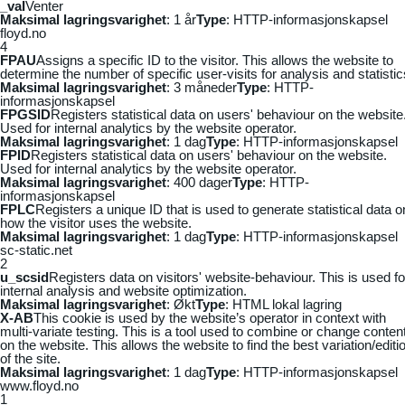
_vaI
Venter
Maksimal lagringsvarighet
: 1 år
Type
: HTTP-informasjonskapsel
floyd.no
4
FPAU
Assigns a specific ID to the visitor. This allows the website to
determine the number of specific user-visits for analysis and statistic
Maksimal lagringsvarighet
: 3 måneder
Type
: HTTP-
informasjonskapsel
FPGSID
Registers statistical data on users' behaviour on the website
Used for internal analytics by the website operator.
Maksimal lagringsvarighet
: 1 dag
Type
: HTTP-informasjonskapsel
FPID
Registers statistical data on users' behaviour on the website.
Used for internal analytics by the website operator.
Maksimal lagringsvarighet
: 400 dager
Type
: HTTP-
informasjonskapsel
FPLC
Registers a unique ID that is used to generate statistical data o
how the visitor uses the website.
Maksimal lagringsvarighet
: 1 dag
Type
: HTTP-informasjonskapsel
sc-static.net
2
u_scsid
Registers data on visitors' website-behaviour. This is used fo
internal analysis and website optimization.
Maksimal lagringsvarighet
: Økt
Type
: HTML lokal lagring
X-AB
This cookie is used by the website’s operator in context with
multi-variate testing. This is a tool used to combine or change conten
on the website. This allows the website to find the best variation/editi
of the site.
Maksimal lagringsvarighet
: 1 dag
Type
: HTTP-informasjonskapsel
www.floyd.no
1