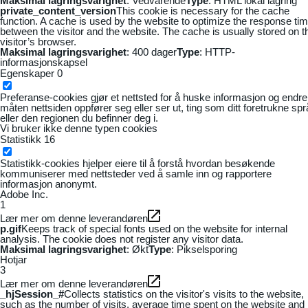
Maksimal lagringsvarighet
: Vedvarende
Type
: HTML lokal lagring
private_content_version
This cookie is necessary for the cache
function. A cache is used by the website to optimize the response ti
between the visitor and the website. The cache is usually stored on t
visitor’s browser.
Maksimal lagringsvarighet
: 400 dager
Type
: HTTP-
informasjonskapsel
Egenskaper
0
Preferanse-cookies gjør et nettsted for å huske informasjon og endre
måten nettsiden oppfører seg eller ser ut, ting som ditt foretrukne sp
eller den regionen du befinner deg i.
Vi bruker ikke denne typen cookies
Statistikk
16
Statistikk-cookies hjelper eiere til å forstå hvordan besøkende
kommuniserer med nettsteder ved å samle inn og rapportere
informasjon anonymt.
Adobe Inc.
1
Lær mer om denne leverandøren
p.gif
Keeps track of special fonts used on the website for internal
analysis. The cookie does not register any visitor data.
Maksimal lagringsvarighet
: Økt
Type
: Pikselsporing
Hotjar
3
Lær mer om denne leverandøren
_hjSession_#
Collects statistics on the visitor's visits to the website,
such as the number of visits, average time spent on the website and