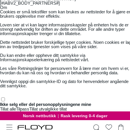
[#IABV2_BODY_PARTNERS#]
Om
Cookies er små tekstfiler som kan brukes av nettsteder for å gjøre e
brukers opplevelse mer effektiv.
Loven sier at vi kan lagre informasjonskapsler på enheten hvis de er
strengt nødvendig for driften av dette området. For alle andre typer
informasjonskapsler trenger vi din tillatelse.
Dette nettstedet bruker forskjellige typer cookies. Noen cookies er la
inn av tredjeparts tjenester som vises på våre sider.
Du kan endre eller oppheve ditt samtykke via
Informasjonskapselerkæring på nettstedet vårt.
Les våre
Retningslinjer for personvern
for å lære mer om hvem vi er,
hvordan du kan nå oss og hvordan vi behandler personlig data.
Vennligst oppgi din samtykke-ID og dato for henvendelser angående
ditt samtykke.
Ikke selg eller del personopplysningene mine
Tillat alle
Tilpass
Tillat utvalg
Ikke tillat
Norsk nettbutikk
|
Rask levering 0-4 dager