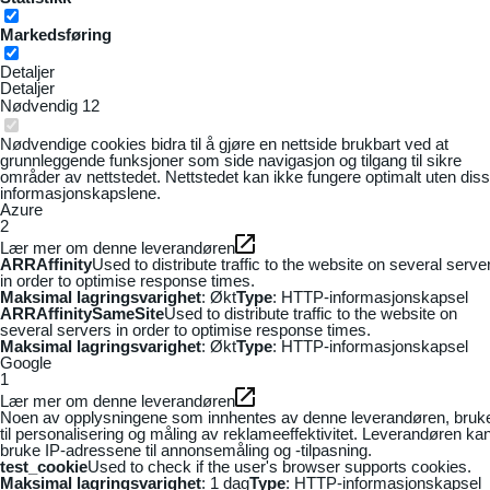
Markedsføring
Detaljer
Detaljer
Nødvendig
12
Nødvendige cookies bidra til å gjøre en nettside brukbart ved at
grunnleggende funksjoner som side navigasjon og tilgang til sikre
områder av nettstedet. Nettstedet kan ikke fungere optimalt uten dis
informasjonskapslene.
Azure
2
Lær mer om denne leverandøren
ARRAffinity
Used to distribute traffic to the website on several serve
in order to optimise response times.
Maksimal lagringsvarighet
: Økt
Type
: HTTP-informasjonskapsel
ARRAffinitySameSite
Used to distribute traffic to the website on
several servers in order to optimise response times.
Maksimal lagringsvarighet
: Økt
Type
: HTTP-informasjonskapsel
Google
1
Lær mer om denne leverandøren
Noen av opplysningene som innhentes av denne leverandøren, bruk
til personalisering og måling av reklameeffektivitet. Leverandøren ka
bruke IP-adressene til annonsemåling og -tilpasning.
test_cookie
Used to check if the user's browser supports cookies.
Maksimal lagringsvarighet
: 1 dag
Type
: HTTP-informasjonskapsel