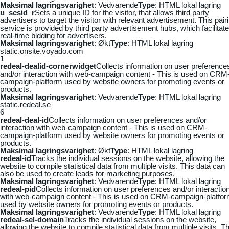
Maksimal lagringsvarighet
: Vedvarende
Type
: HTML lokal lagring
u_scsid_r
Sets a unique ID for the visitor, that allows third party
advertisers to target the visitor with relevant advertisement. This pair
service is provided by third party advertisement hubs, which facilitat
real-time bidding for advertisers.
Maksimal lagringsvarighet
: Økt
Type
: HTML lokal lagring
static.onsite.voyado.com
1
redeal-dealid-cornerwidget
Collects information on user preference
and/or interaction with web-campaign content - This is used on CRM
campaign-platform used by website owners for promoting events or
products.
Maksimal lagringsvarighet
: Vedvarende
Type
: HTML lokal lagring
static.redeal.se
6
redeal-deal-id
Collects information on user preferences and/or
interaction with web-campaign content - This is used on CRM-
campaign-platform used by website owners for promoting events or
products.
Maksimal lagringsvarighet
: Økt
Type
: HTML lokal lagring
redeal-id
Tracks the individual sessions on the website, allowing the
website to compile statistical data from multiple visits. This data can
also be used to create leads for marketing purposes.
Maksimal lagringsvarighet
: Vedvarende
Type
: HTML lokal lagring
redeal-pid
Collects information on user preferences and/or interactio
with web-campaign content - This is used on CRM-campaign-platfo
used by website owners for promoting events or products.
Maksimal lagringsvarighet
: Vedvarende
Type
: HTML lokal lagring
redeal-sel-domain
Tracks the individual sessions on the website,
allowing the website to compile statistical data from multiple visits. Th