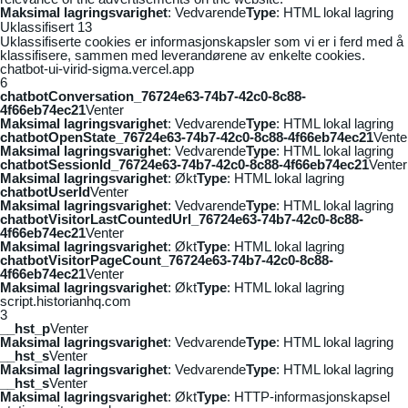
Maksimal lagringsvarighet
: Vedvarende
Type
: HTML lokal lagring
Uklassifisert
13
Uklassifiserte cookies er informasjonskapsler som vi er i ferd med å
klassifisere, sammen med leverandørene av enkelte cookies.
chatbot-ui-virid-sigma.vercel.app
6
chatbotConversation_76724e63-74b7-42c0-8c88-
4f66eb74ec21
Venter
Maksimal lagringsvarighet
: Vedvarende
Type
: HTML lokal lagring
chatbotOpenState_76724e63-74b7-42c0-8c88-4f66eb74ec21
Vente
Maksimal lagringsvarighet
: Vedvarende
Type
: HTML lokal lagring
chatbotSessionId_76724e63-74b7-42c0-8c88-4f66eb74ec21
Venter
Maksimal lagringsvarighet
: Økt
Type
: HTML lokal lagring
chatbotUserId
Venter
Maksimal lagringsvarighet
: Vedvarende
Type
: HTML lokal lagring
chatbotVisitorLastCountedUrl_76724e63-74b7-42c0-8c88-
4f66eb74ec21
Venter
Maksimal lagringsvarighet
: Økt
Type
: HTML lokal lagring
chatbotVisitorPageCount_76724e63-74b7-42c0-8c88-
4f66eb74ec21
Venter
Maksimal lagringsvarighet
: Økt
Type
: HTML lokal lagring
script.historianhq.com
3
__hst_p
Venter
Maksimal lagringsvarighet
: Vedvarende
Type
: HTML lokal lagring
__hst_s
Venter
Maksimal lagringsvarighet
: Vedvarende
Type
: HTML lokal lagring
__hst_s
Venter
Maksimal lagringsvarighet
: Økt
Type
: HTTP-informasjonskapsel