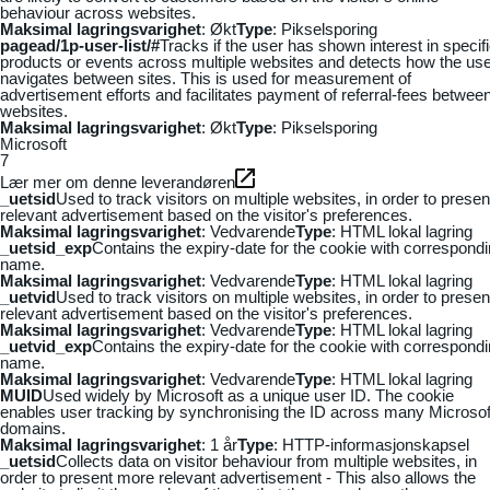
behaviour across websites.
Maksimal lagringsvarighet
: Økt
Type
: Pikselsporing
pagead/1p-user-list/#
Tracks if the user has shown interest in specif
products or events across multiple websites and detects how the us
navigates between sites. This is used for measurement of
advertisement efforts and facilitates payment of referral-fees betwee
websites.
Maksimal lagringsvarighet
: Økt
Type
: Pikselsporing
Microsoft
7
Lær mer om denne leverandøren
_uetsid
Used to track visitors on multiple websites, in order to presen
relevant advertisement based on the visitor's preferences.
Maksimal lagringsvarighet
: Vedvarende
Type
: HTML lokal lagring
_uetsid_exp
Contains the expiry-date for the cookie with correspond
name.
Maksimal lagringsvarighet
: Vedvarende
Type
: HTML lokal lagring
_uetvid
Used to track visitors on multiple websites, in order to presen
relevant advertisement based on the visitor's preferences.
Maksimal lagringsvarighet
: Vedvarende
Type
: HTML lokal lagring
_uetvid_exp
Contains the expiry-date for the cookie with correspond
name.
Maksimal lagringsvarighet
: Vedvarende
Type
: HTML lokal lagring
MUID
Used widely by Microsoft as a unique user ID. The cookie
enables user tracking by synchronising the ID across many Microsof
domains.
Maksimal lagringsvarighet
: 1 år
Type
: HTTP-informasjonskapsel
_uetsid
Collects data on visitor behaviour from multiple websites, in
order to present more relevant advertisement - This also allows the