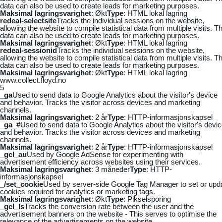
data can also be used to create leads for marketing purposes.
Maksimal lagringsvarighet
: Økt
Type
: HTML lokal lagring
redeal-selectsite
Tracks the individual sessions on the website,
allowing the website to compile statistical data from multiple visits. Th
data can also be used to create leads for marketing purposes.
Maksimal lagringsvarighet
: Økt
Type
: HTML lokal lagring
redeal-sessionid
Tracks the individual sessions on the website,
allowing the website to compile statistical data from multiple visits. Th
data can also be used to create leads for marketing purposes.
Maksimal lagringsvarighet
: Økt
Type
: HTML lokal lagring
www.collect.floyd.no
5
_ga
Used to send data to Google Analytics about the visitor's device
and behavior. Tracks the visitor across devices and marketing
channels.
Maksimal lagringsvarighet
: 2 år
Type
: HTTP-informasjonskapsel
_ga_#
Used to send data to Google Analytics about the visitor's devi
and behavior. Tracks the visitor across devices and marketing
channels.
Maksimal lagringsvarighet
: 2 år
Type
: HTTP-informasjonskapsel
_gcl_au
Used by Google AdSense for experimenting with
advertisement efficiency across websites using their services.
Maksimal lagringsvarighet
: 3 måneder
Type
: HTTP-
informasjonskapsel
_/set_cookie
Used by server-side Google Tag Manager to set or upd
cookies required for analytics or marketing tags.
Maksimal lagringsvarighet
: Økt
Type
: Pikselsporing
_gcl_ls
Tracks the conversion rate between the user and the
advertisement banners on the website - This serves to optimise the
relevance of the advertisements on the website.