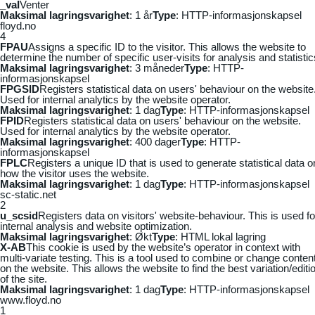
_vaI
Venter
Maksimal lagringsvarighet
: 1 år
Type
: HTTP-informasjonskapsel
floyd.no
4
FPAU
Assigns a specific ID to the visitor. This allows the website to
determine the number of specific user-visits for analysis and statistic
Maksimal lagringsvarighet
: 3 måneder
Type
: HTTP-
informasjonskapsel
FPGSID
Registers statistical data on users' behaviour on the website
Used for internal analytics by the website operator.
Maksimal lagringsvarighet
: 1 dag
Type
: HTTP-informasjonskapsel
FPID
Registers statistical data on users' behaviour on the website.
Used for internal analytics by the website operator.
Maksimal lagringsvarighet
: 400 dager
Type
: HTTP-
informasjonskapsel
FPLC
Registers a unique ID that is used to generate statistical data o
how the visitor uses the website.
Maksimal lagringsvarighet
: 1 dag
Type
: HTTP-informasjonskapsel
sc-static.net
2
u_scsid
Registers data on visitors' website-behaviour. This is used fo
internal analysis and website optimization.
Maksimal lagringsvarighet
: Økt
Type
: HTML lokal lagring
X-AB
This cookie is used by the website’s operator in context with
multi-variate testing. This is a tool used to combine or change conten
on the website. This allows the website to find the best variation/editi
of the site.
Maksimal lagringsvarighet
: 1 dag
Type
: HTTP-informasjonskapsel
www.floyd.no
1