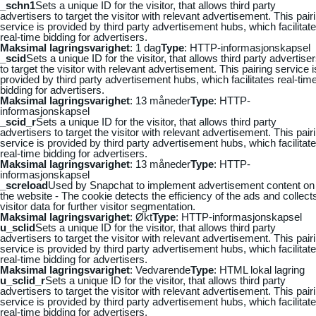
_schn1
Sets a unique ID for the visitor, that allows third party
advertisers to target the visitor with relevant advertisement. This pair
service is provided by third party advertisement hubs, which facilitat
real-time bidding for advertisers.
Maksimal lagringsvarighet
: 1 dag
Type
: HTTP-informasjonskapsel
_scid
Sets a unique ID for the visitor, that allows third party advertise
to target the visitor with relevant advertisement. This pairing service i
provided by third party advertisement hubs, which facilitates real-tim
bidding for advertisers.
Maksimal lagringsvarighet
: 13 måneder
Type
: HTTP-
informasjonskapsel
_scid_r
Sets a unique ID for the visitor, that allows third party
advertisers to target the visitor with relevant advertisement. This pair
service is provided by third party advertisement hubs, which facilitat
real-time bidding for advertisers.
Maksimal lagringsvarighet
: 13 måneder
Type
: HTTP-
informasjonskapsel
_screload
Used by Snapchat to implement advertisement content on
the website - The cookie detects the efficiency of the ads and collect
visitor data for further visitor segmentation.
Maksimal lagringsvarighet
: Økt
Type
: HTTP-informasjonskapsel
u_sclid
Sets a unique ID for the visitor, that allows third party
advertisers to target the visitor with relevant advertisement. This pair
service is provided by third party advertisement hubs, which facilitat
real-time bidding for advertisers.
Maksimal lagringsvarighet
: Vedvarende
Type
: HTML lokal lagring
u_sclid_r
Sets a unique ID for the visitor, that allows third party
advertisers to target the visitor with relevant advertisement. This pair
service is provided by third party advertisement hubs, which facilitat
real-time bidding for advertisers.