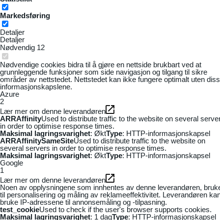
Markedsføring
Detaljer
Detaljer
Nødvendig
12
Nødvendige cookies bidra til å gjøre en nettside brukbart ved at
grunnleggende funksjoner som side navigasjon og tilgang til sikre
områder av nettstedet. Nettstedet kan ikke fungere optimalt uten dis
informasjonskapslene.
Azure
2
Lær mer om denne leverandøren
ARRAffinity
Used to distribute traffic to the website on several serve
in order to optimise response times.
Maksimal lagringsvarighet
: Økt
Type
: HTTP-informasjonskapsel
ARRAffinitySameSite
Used to distribute traffic to the website on
several servers in order to optimise response times.
Maksimal lagringsvarighet
: Økt
Type
: HTTP-informasjonskapsel
Google
1
Lær mer om denne leverandøren
Noen av opplysningene som innhentes av denne leverandøren, bruk
til personalisering og måling av reklameeffektivitet. Leverandøren ka
bruke IP-adressene til annonsemåling og -tilpasning.
test_cookie
Used to check if the user's browser supports cookies.
Maksimal lagringsvarighet
: 1 dag
Type
: HTTP-informasjonskapsel