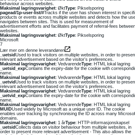
behaviour across websites.
Maksimal lagringsvarighet
: Økt
Type
: Pikselsporing
pagead/1p-user-list/#
Tracks if the user has shown interest in specif
products or events across multiple websites and detects how the us
navigates between sites. This is used for measurement of
advertisement efforts and facilitates payment of referral-fees betwee
websites.
Maksimal lagringsvarighet
: Økt
Type
: Pikselsporing
Microsoft
7
Lær mer om denne leverandøren
_uetsid
Used to track visitors on multiple websites, in order to presen
relevant advertisement based on the visitor's preferences.
Maksimal lagringsvarighet
: Vedvarende
Type
: HTML lokal lagring
_uetsid_exp
Contains the expiry-date for the cookie with correspond
name.
Maksimal lagringsvarighet
: Vedvarende
Type
: HTML lokal lagring
_uetvid
Used to track visitors on multiple websites, in order to presen
relevant advertisement based on the visitor's preferences.
Maksimal lagringsvarighet
: Vedvarende
Type
: HTML lokal lagring
_uetvid_exp
Contains the expiry-date for the cookie with correspond
name.
Maksimal lagringsvarighet
: Vedvarende
Type
: HTML lokal lagring
MUID
Used widely by Microsoft as a unique user ID. The cookie
enables user tracking by synchronising the ID across many Microsof
domains.
Maksimal lagringsvarighet
: 1 år
Type
: HTTP-informasjonskapsel
_uetsid
Collects data on visitor behaviour from multiple websites, in
order to present more relevant advertisement - This also allows the