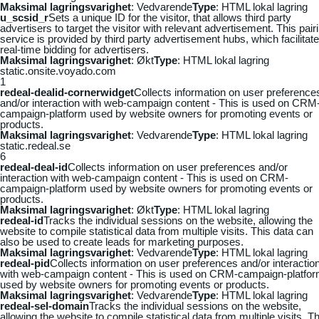
Maksimal lagringsvarighet
: Vedvarende
Type
: HTML lokal lagring
u_scsid_r
Sets a unique ID for the visitor, that allows third party
advertisers to target the visitor with relevant advertisement. This pair
service is provided by third party advertisement hubs, which facilitat
real-time bidding for advertisers.
Maksimal lagringsvarighet
: Økt
Type
: HTML lokal lagring
static.onsite.voyado.com
1
redeal-dealid-cornerwidget
Collects information on user preference
and/or interaction with web-campaign content - This is used on CRM
campaign-platform used by website owners for promoting events or
products.
Maksimal lagringsvarighet
: Vedvarende
Type
: HTML lokal lagring
static.redeal.se
6
redeal-deal-id
Collects information on user preferences and/or
interaction with web-campaign content - This is used on CRM-
campaign-platform used by website owners for promoting events or
products.
Maksimal lagringsvarighet
: Økt
Type
: HTML lokal lagring
redeal-id
Tracks the individual sessions on the website, allowing the
website to compile statistical data from multiple visits. This data can
also be used to create leads for marketing purposes.
Maksimal lagringsvarighet
: Vedvarende
Type
: HTML lokal lagring
redeal-pid
Collects information on user preferences and/or interactio
with web-campaign content - This is used on CRM-campaign-platfo
used by website owners for promoting events or products.
Maksimal lagringsvarighet
: Vedvarende
Type
: HTML lokal lagring
redeal-sel-domain
Tracks the individual sessions on the website,
allowing the website to compile statistical data from multiple visits. Th