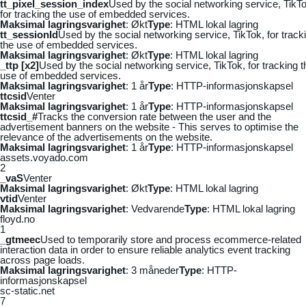
tt_pixel_session_index
Used by the social networking service, TikTo
for tracking the use of embedded services.
Maksimal lagringsvarighet
: Økt
Type
: HTML lokal lagring
tt_sessionId
Used by the social networking service, TikTok, for track
the use of embedded services.
Maksimal lagringsvarighet
: Økt
Type
: HTML lokal lagring
_ttp [x2]
Used by the social networking service, TikTok, for tracking t
use of embedded services.
Maksimal lagringsvarighet
: 1 år
Type
: HTTP-informasjonskapsel
ttcsid
Venter
Maksimal lagringsvarighet
: 1 år
Type
: HTTP-informasjonskapsel
ttcsid_#
Tracks the conversion rate between the user and the
advertisement banners on the website - This serves to optimise the
relevance of the advertisements on the website.
Maksimal lagringsvarighet
: 1 år
Type
: HTTP-informasjonskapsel
assets.voyado.com
2
_vaS
Venter
Maksimal lagringsvarighet
: Økt
Type
: HTML lokal lagring
vtid
Venter
Maksimal lagringsvarighet
: Vedvarende
Type
: HTML lokal lagring
floyd.no
1
_gtmeec
Used to temporarily store and process ecommerce-related
interaction data in order to ensure reliable analytics event tracking
across page loads.
Maksimal lagringsvarighet
: 3 måneder
Type
: HTTP-
informasjonskapsel
sc-static.net
7