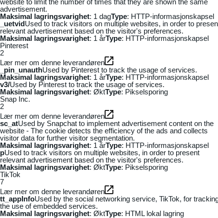
website to limit the number of times that they are shown the same
advertisement.
Maksimal lagringsvarighet
: 1 dag
Type
: HTTP-informasjonskapsel
_uetvid
Used to track visitors on multiple websites, in order to presen
relevant advertisement based on the visitor's preferences.
Maksimal lagringsvarighet
: 1 år
Type
: HTTP-informasjonskapsel
Pinterest
2
Lær mer om denne leverandøren
_pin_unauth
Used by Pinterest to track the usage of services.
Maksimal lagringsvarighet
: 1 år
Type
: HTTP-informasjonskapsel
v3/
Used by Pinterest to track the usage of services.
Maksimal lagringsvarighet
: Økt
Type
: Pikselsporing
Snap Inc.
2
Lær mer om denne leverandøren
sc_at
Used by Snapchat to implement advertisement content on the
website - The cookie detects the efficiency of the ads and collects
visitor data for further visitor segmentation.
Maksimal lagringsvarighet
: 1 år
Type
: HTTP-informasjonskapsel
p
Used to track visitors on multiple websites, in order to present
relevant advertisement based on the visitor's preferences.
Maksimal lagringsvarighet
: Økt
Type
: Pikselsporing
TikTok
7
Lær mer om denne leverandøren
tt_appInfo
Used by the social networking service, TikTok, for trackin
the use of embedded services.
Maksimal lagringsvarighet
: Økt
Type
: HTML lokal lagring