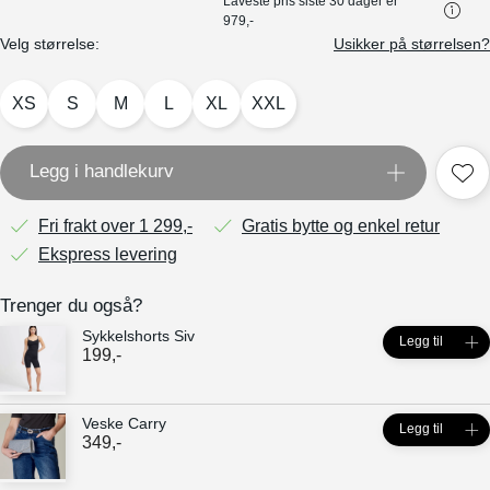
Laveste pris siste 30 dager er
979,-
Velg størrelse:
Usikker på størrelsen?
XS
S
M
L
XL
XXL
Legg i handlekurv
Fri frakt over 1 299,-
Gratis bytte og enkel retur
Ekspress levering
Trenger du også?
Sykkelshorts Siv
Legg til
199
,-
Veske Carry
Legg til
349
,-