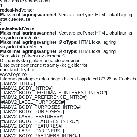
static.onsite.voyado.com
1
redeal-lvd
Venter
Maksimal lagringsvarighet
: Vedvarende
Type
: HTML lokal lagring
static.redeal.se
3
redeal-idfd
Venter
Maksimal lagringsvarighet
: Vedvarende
Type
: HTML lokal lagring
voyado-ccdc
Venter
Maksimal lagringsvarighet
: Økt
Type
: HTML lokal lagring
voyado-initurl
Venter
Maksimal lagringsvarighet
: Økt
Type
: HTML lokal lagring
Samtykke på tvers av domener
2
Ditt samtykke gjelder følgende domener:
Liste over domener ditt samtykke gjelder for:
checkout.floyd.no
www.floyd.no
Informasjonskapselerklæringen ble sist oppdatert 8/3/26 av
Cookiebo
[#IABV2_TITLE#]
[#IABV2_BODY_INTRO#]
[#IABV2_BODY_LEGITIMATE_INTEREST_INTRO#]
[#IABV2_BODY_PREFERENCE_INTRO#]
[#IABV2_LABEL_PURPOSES#]
[#IABV2_BODY_PURPOSES_INTRO#]
[#IABV2_BODY_PURPOSES#]
[#IABV2_LABEL_FEATURES#]
[#IABV2_BODY_FEATURES_INTRO#]
[#IABV2_BODY_FEATURES#]
[#IABV2_LABEL_PARTNERS#]
[#IABV2_BODY_PARTNERS_INTRO#]