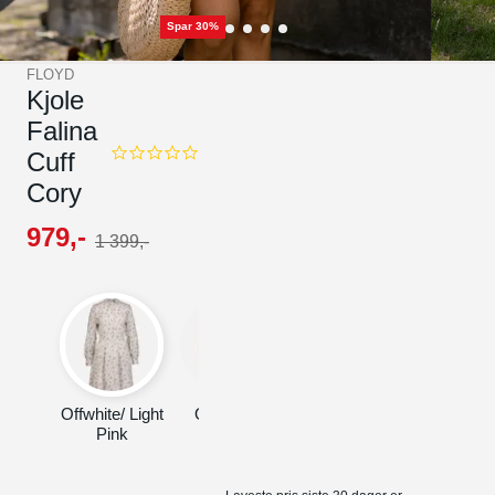
Spar 30%
FLOYD
Kjole
Falina
Cuff
0.0
star
Cory
rating
979
,-
1
399
,-
Offwhite/ Light
Offwhite/
Pink
Yellow