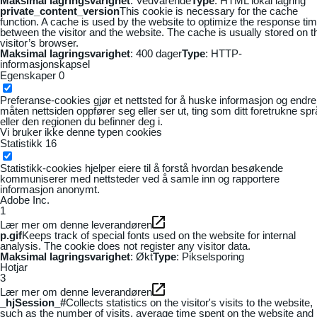
Maksimal lagringsvarighet
: Vedvarende
Type
: HTML lokal lagring
private_content_version
This cookie is necessary for the cache
function. A cache is used by the website to optimize the response ti
between the visitor and the website. The cache is usually stored on t
visitor’s browser.
Maksimal lagringsvarighet
: 400 dager
Type
: HTTP-
informasjonskapsel
Egenskaper
0
Preferanse-cookies gjør et nettsted for å huske informasjon og endre
måten nettsiden oppfører seg eller ser ut, ting som ditt foretrukne sp
eller den regionen du befinner deg i.
Vi bruker ikke denne typen cookies
Statistikk
16
Statistikk-cookies hjelper eiere til å forstå hvordan besøkende
kommuniserer med nettsteder ved å samle inn og rapportere
informasjon anonymt.
Adobe Inc.
1
Lær mer om denne leverandøren
p.gif
Keeps track of special fonts used on the website for internal
analysis. The cookie does not register any visitor data.
Maksimal lagringsvarighet
: Økt
Type
: Pikselsporing
Hotjar
3
Lær mer om denne leverandøren
_hjSession_#
Collects statistics on the visitor's visits to the website,
such as the number of visits, average time spent on the website and