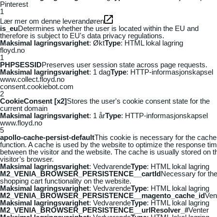
Pinterest
1
Lær mer om denne leverandøren
is_eu
Determines whether the user is located within the EU and
therefore is subject to EU's data privacy regulations.
Maksimal lagringsvarighet
: Økt
Type
: HTML lokal lagring
floyd.no
1
PHPSESSID
Preserves user session state across page requests.
Maksimal lagringsvarighet
: 1 dag
Type
: HTTP-informasjonskapsel
www.collect.floyd.no
consent.cookiebot.com
2
CookieConsent [x2]
Stores the user's cookie consent state for the
current domain
Maksimal lagringsvarighet
: 1 år
Type
: HTTP-informasjonskapsel
www.floyd.no
5
apollo-cache-persist-default
This cookie is necessary for the cache
function. A cache is used by the website to optimize the response ti
between the visitor and the website. The cache is usually stored on t
visitor’s browser.
Maksimal lagringsvarighet
: Vedvarende
Type
: HTML lokal lagring
M2_VENIA_BROWSER_PERSISTENCE__cartId
Necessary for th
shopping cart functionality on the website.
Maksimal lagringsvarighet
: Vedvarende
Type
: HTML lokal lagring
M2_VENIA_BROWSER_PERSISTENCE__magento_cache_id
Ven
Maksimal lagringsvarighet
: Vedvarende
Type
: HTML lokal lagring
M2_VENIA_BROWSER_PERSISTENCE__urlResolver_#
Venter