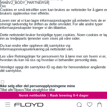
[#IABV2_BODY_PARTNERS#]
Om
Cookies er små tekstfiler som kan brukes av nettsteder for å gjøre e
brukers opplevelse mer effektiv.
Loven sier at vi kan lagre informasjonskapsler på enheten hvis de er
strengt nødvendig for driften av dette området. For alle andre typer
informasjonskapsler trenger vi din tillatelse.
Dette nettstedet bruker forskjellige typer cookies. Noen cookies er la
inn av tredjeparts tjenester som vises på våre sider.
Du kan endre eller oppheve ditt samtykke via
Informasjonskapselerkæring på nettstedet vårt.
Les våre
Retningslinjer for personvern
for å lære mer om hvem vi er,
hvordan du kan nå oss og hvordan vi behandler personlig data.
Vennligst oppgi din samtykke-ID og dato for henvendelser angående
ditt samtykke.
Ikke selg eller del personopplysningene mine
Tillat alle
Tilpass
Tillat utvalg
Ikke tillat
Norsk nettbutikk
|
Rask levering 0-4 dager