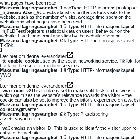
what pages have been read.
Maksimal lagringsvarighet
: 1 dag
Type
: HTTP-informasjonskapsel
_hjSessionUser_#
Collects statistics on the visitor's visits to the
website, such as the number of visits, average time spent on the
website and what pages have been read.
Maksimal lagringsvarighet
: 1 år
Type
: HTTP-informasjonskapsel
_hjTLDTest
Registers statistical data on users' behaviour on the
website. Used for internal analytics by the website operator.
Maksimal lagringsvarighet
: Økt
Type
: HTTP-informasjonskapsel
TikTok
1
Lær mer om denne leverandøren
_tt_enable_cookie
Used by the social networking service, TikTok, fo
tracking the use of embedded services.
Maksimal lagringsvarighet
: 1 år
Type
: HTTP-informasjonskapsel
VWO
2
Lær mer om denne leverandøren
_vwo_uuid_v2
This cookie is set to make split-tests on the website,
which optimizes the website's relevance towards the visitor – the
cookie can also be set to improve the visitor's experience on a websi
Maksimal lagringsvarighet
: 1 år
Type
: HTTP-informasjonskapsel
collect/v.gif
Venter
Maksimal lagringsvarighet
: Økt
Type
: Pikselsporing
assets.voyado.com
2
_va
Contains an visitor ID. This is used to identify the visitor upon re-
entry to the website.
Maksimal lagringsvarighet
: 1 år
Type
: HTTP-informasjonskapsel