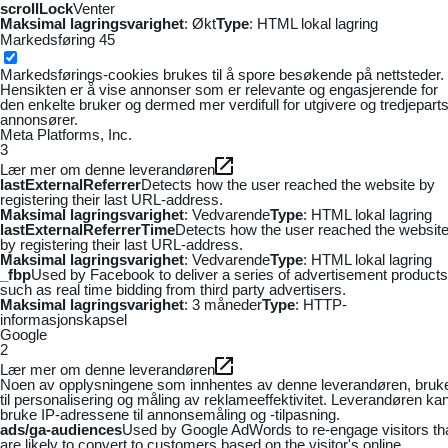
scrollLock
Venter
Maksimal lagringsvarighet
: Økt
Type
: HTML lokal lagring
Markedsføring
45
Markedsførings-cookies brukes til å spore besøkende på nettsteder.
Hensikten er å vise annonser som er relevante og engasjerende for
den enkelte bruker og dermed mer verdifull for utgivere og tredjepart
annonsører.
Meta Platforms, Inc.
3
Lær mer om denne leverandøren
lastExternalReferrer
Detects how the user reached the website by
registering their last URL-address.
Maksimal lagringsvarighet
: Vedvarende
Type
: HTML lokal lagring
lastExternalReferrerTime
Detects how the user reached the websit
by registering their last URL-address.
Maksimal lagringsvarighet
: Vedvarende
Type
: HTML lokal lagring
_fbp
Used by Facebook to deliver a series of advertisement products
such as real time bidding from third party advertisers.
Maksimal lagringsvarighet
: 3 måneder
Type
: HTTP-
informasjonskapsel
Google
2
Lær mer om denne leverandøren
Noen av opplysningene som innhentes av denne leverandøren, bruk
til personalisering og måling av reklameeffektivitet. Leverandøren ka
bruke IP-adressene til annonsemåling og -tilpasning.
ads/ga-audiences
Used by Google AdWords to re-engage visitors th
are likely to convert to customers based on the visitor's online