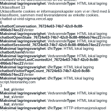
Maksimal lagringsvarighet
: Vedvarende
Type
: HTML lokal lagring
Uklassifisert
13
Uklassifiserte cookies er informasjonskapsler som vi er i ferd med å
klassifisere, sammen med leverandørene av enkelte cookies.
chatbot-ui-virid-sigma.vercel.app
6
chatbotConversation_76724e63-74b7-42c0-8c88-
4f66eb74ec21
Venter
Maksimal lagringsvarighet
: Vedvarende
Type
: HTML lokal lagring
chatbotOpenState_76724e63-74b7-42c0-8c88-4f66eb74ec21
Vente
Maksimal lagringsvarighet
: Vedvarende
Type
: HTML lokal lagring
chatbotSessionId_76724e63-74b7-42c0-8c88-4f66eb74ec21
Venter
Maksimal lagringsvarighet
: Økt
Type
: HTML lokal lagring
chatbotUserId
Venter
Maksimal lagringsvarighet
: Vedvarende
Type
: HTML lokal lagring
chatbotVisitorLastCountedUrl_76724e63-74b7-42c0-8c88-
4f66eb74ec21
Venter
Maksimal lagringsvarighet
: Økt
Type
: HTML lokal lagring
chatbotVisitorPageCount_76724e63-74b7-42c0-8c88-
4f66eb74ec21
Venter
Maksimal lagringsvarighet
: Økt
Type
: HTML lokal lagring
script.historianhq.com
3
__hst_p
Venter
Maksimal lagringsvarighet
: Vedvarende
Type
: HTML lokal lagring
__hst_s
Venter
Maksimal lagringsvarighet
: Vedvarende
Type
: HTML lokal lagring
__hst_s
Venter
Maksimal lagringsvarighet
: Økt
Type
: HTTP-informasjonskapsel