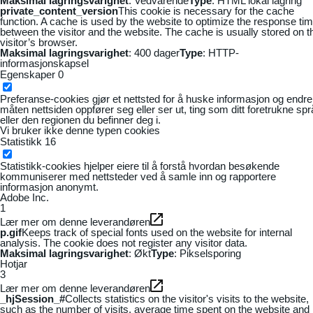
Maksimal lagringsvarighet
: Vedvarende
Type
: HTML lokal lagring
private_content_version
This cookie is necessary for the cache
function. A cache is used by the website to optimize the response ti
between the visitor and the website. The cache is usually stored on t
visitor’s browser.
Maksimal lagringsvarighet
: 400 dager
Type
: HTTP-
informasjonskapsel
Egenskaper
0
Preferanse-cookies gjør et nettsted for å huske informasjon og endre
måten nettsiden oppfører seg eller ser ut, ting som ditt foretrukne sp
eller den regionen du befinner deg i.
Vi bruker ikke denne typen cookies
Statistikk
16
Statistikk-cookies hjelper eiere til å forstå hvordan besøkende
kommuniserer med nettsteder ved å samle inn og rapportere
informasjon anonymt.
Adobe Inc.
1
Lær mer om denne leverandøren
p.gif
Keeps track of special fonts used on the website for internal
analysis. The cookie does not register any visitor data.
Maksimal lagringsvarighet
: Økt
Type
: Pikselsporing
Hotjar
3
Lær mer om denne leverandøren
_hjSession_#
Collects statistics on the visitor's visits to the website,
such as the number of visits, average time spent on the website and