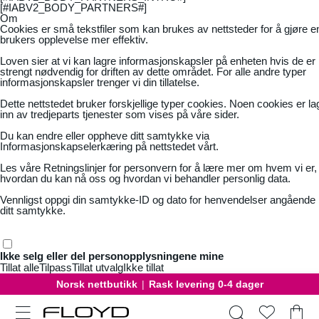
[#IABV2_BODY_PARTNERS#]
Om
Cookies er små tekstfiler som kan brukes av nettsteder for å gjøre e
brukers opplevelse mer effektiv.
Loven sier at vi kan lagre informasjonskapsler på enheten hvis de er
strengt nødvendig for driften av dette området. For alle andre typer
informasjonskapsler trenger vi din tillatelse.
Dette nettstedet bruker forskjellige typer cookies. Noen cookies er la
inn av tredjeparts tjenester som vises på våre sider.
Du kan endre eller oppheve ditt samtykke via
Informasjonskapselerkæring på nettstedet vårt.
Les våre
Retningslinjer for personvern
for å lære mer om hvem vi er,
hvordan du kan nå oss og hvordan vi behandler personlig data.
Vennligst oppgi din samtykke-ID og dato for henvendelser angående
ditt samtykke.
Ikke selg eller del personopplysningene mine
Tillat alle
Tilpass
Tillat utvalg
Ikke tillat
Gratis bytte
|
30 dager åpent kjøp