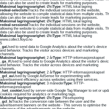
data can also be used to create leads for marketing purposes.
Maksimal lagringsvarighet
: Økt
Type
: HTML lokal lagring
redeal-selectsite
Tracks the individual sessions on the website,
allowing the website to compile statistical data from multiple visits. Th
data can also be used to create leads for marketing purposes.
Maksimal lagringsvarighet
: Økt
Type
: HTML lokal lagring
redeal-sessionid
Tracks the individual sessions on the website,
allowing the website to compile statistical data from multiple visits. Th
data can also be used to create leads for marketing purposes.
Maksimal lagringsvarighet
: Økt
Type
: HTML lokal lagring
www.collect.floyd.no
5
_ga
Used to send data to Google Analytics about the visitor's device
and behavior. Tracks the visitor across devices and marketing
channels.
Maksimal lagringsvarighet
: 2 år
Type
: HTTP-informasjonskapsel
_ga_#
Used to send data to Google Analytics about the visitor's devi
and behavior. Tracks the visitor across devices and marketing
channels.
Maksimal lagringsvarighet
: 2 år
Type
: HTTP-informasjonskapsel
_gcl_au
Used by Google AdSense for experimenting with
advertisement efficiency across websites using their services.
Maksimal lagringsvarighet
: 3 måneder
Type
: HTTP-
informasjonskapsel
_/set_cookie
Used by server-side Google Tag Manager to set or upd
cookies required for analytics or marketing tags.
Maksimal lagringsvarighet
: Økt
Type
: Pikselsporing
_gcl_ls
Tracks the conversion rate between the user and the
advertisement banners on the website - This serves to optimise the
relevance of the advertisements on the website.