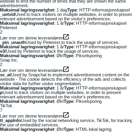
website to limit the number of times that they are shown the same
advertisement.
Maksimal lagringsvarighet
: 1 dag
Type
: HTTP-informasjonskapsel
_uetvid
Used to track visitors on multiple websites, in order to presen
relevant advertisement based on the visitor's preferences.
Maksimal lagringsvarighet
: 1 år
Type
: HTTP-informasjonskapsel
Pinterest
2
Lær mer om denne leverandøren
_pin_unauth
Used by Pinterest to track the usage of services.
Maksimal lagringsvarighet
: 1 år
Type
: HTTP-informasjonskapsel
v3/
Used by Pinterest to track the usage of services.
Maksimal lagringsvarighet
: Økt
Type
: Pikselsporing
Snap Inc.
2
Lær mer om denne leverandøren
sc_at
Used by Snapchat to implement advertisement content on the
website - The cookie detects the efficiency of the ads and collects
visitor data for further visitor segmentation.
Maksimal lagringsvarighet
: 1 år
Type
: HTTP-informasjonskapsel
p
Used to track visitors on multiple websites, in order to present
relevant advertisement based on the visitor's preferences.
Maksimal lagringsvarighet
: Økt
Type
: Pikselsporing
TikTok
7
Lær mer om denne leverandøren
tt_appInfo
Used by the social networking service, TikTok, for trackin
the use of embedded services.
Maksimal lagringsvarighet
: Økt
Type
: HTML lokal lagring