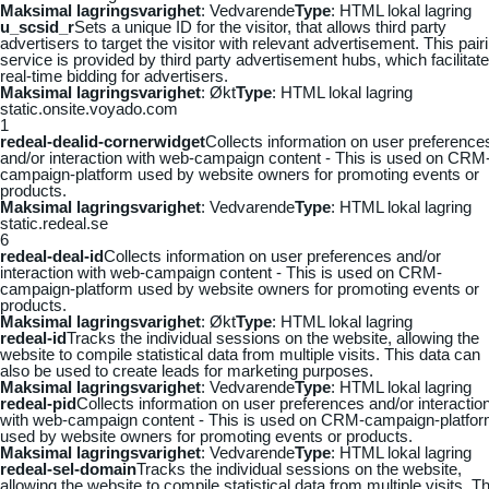
Maksimal lagringsvarighet
: Vedvarende
Type
: HTML lokal lagring
u_scsid_r
Sets a unique ID for the visitor, that allows third party
advertisers to target the visitor with relevant advertisement. This pair
service is provided by third party advertisement hubs, which facilitat
real-time bidding for advertisers.
Maksimal lagringsvarighet
: Økt
Type
: HTML lokal lagring
static.onsite.voyado.com
1
redeal-dealid-cornerwidget
Collects information on user preference
and/or interaction with web-campaign content - This is used on CRM
campaign-platform used by website owners for promoting events or
products.
Maksimal lagringsvarighet
: Vedvarende
Type
: HTML lokal lagring
static.redeal.se
6
redeal-deal-id
Collects information on user preferences and/or
interaction with web-campaign content - This is used on CRM-
campaign-platform used by website owners for promoting events or
products.
Maksimal lagringsvarighet
: Økt
Type
: HTML lokal lagring
redeal-id
Tracks the individual sessions on the website, allowing the
website to compile statistical data from multiple visits. This data can
also be used to create leads for marketing purposes.
Maksimal lagringsvarighet
: Vedvarende
Type
: HTML lokal lagring
redeal-pid
Collects information on user preferences and/or interactio
with web-campaign content - This is used on CRM-campaign-platfo
used by website owners for promoting events or products.
Maksimal lagringsvarighet
: Vedvarende
Type
: HTML lokal lagring
redeal-sel-domain
Tracks the individual sessions on the website,
allowing the website to compile statistical data from multiple visits. Th