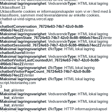
Maksimal lagringsvarighet
: Vedvarende
Type
: HTML lokal lagring
Uklassifisert
13
Uklassifiserte cookies er informasjonskapsler som vi er i ferd med å
klassifisere, sammen med leverandørene av enkelte cookies.
chatbot-ui-virid-sigma.vercel.app
6
chatbotConversation_76724e63-74b7-42c0-8c88-
4f66eb74ec21
Venter
Maksimal lagringsvarighet
: Vedvarende
Type
: HTML lokal lagring
chatbotOpenState_76724e63-74b7-42c0-8c88-4f66eb74ec21
Vente
Maksimal lagringsvarighet
: Vedvarende
Type
: HTML lokal lagring
chatbotSessionId_76724e63-74b7-42c0-8c88-4f66eb74ec21
Venter
Maksimal lagringsvarighet
: Økt
Type
: HTML lokal lagring
chatbotUserId
Venter
Maksimal lagringsvarighet
: Vedvarende
Type
: HTML lokal lagring
chatbotVisitorLastCountedUrl_76724e63-74b7-42c0-8c88-
4f66eb74ec21
Venter
Maksimal lagringsvarighet
: Økt
Type
: HTML lokal lagring
chatbotVisitorPageCount_76724e63-74b7-42c0-8c88-
4f66eb74ec21
Venter
Maksimal lagringsvarighet
: Økt
Type
: HTML lokal lagring
script.historianhq.com
3
__hst_p
Venter
Maksimal lagringsvarighet
: Vedvarende
Type
: HTML lokal lagring
__hst_s
Venter
Maksimal lagringsvarighet
: Vedvarende
Type
: HTML lokal lagring
__hst_s
Venter
Maksimal lagringsvarighet
: Økt
Type
: HTTP-informasjonskapsel