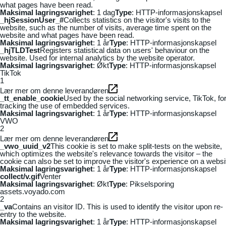
what pages have been read.
Maksimal lagringsvarighet
: 1 dag
Type
: HTTP-informasjonskapsel
_hjSessionUser_#
Collects statistics on the visitor's visits to the
website, such as the number of visits, average time spent on the
website and what pages have been read.
Maksimal lagringsvarighet
: 1 år
Type
: HTTP-informasjonskapsel
_hjTLDTest
Registers statistical data on users' behaviour on the
website. Used for internal analytics by the website operator.
Maksimal lagringsvarighet
: Økt
Type
: HTTP-informasjonskapsel
TikTok
1
Lær mer om denne leverandøren
_tt_enable_cookie
Used by the social networking service, TikTok, fo
tracking the use of embedded services.
Maksimal lagringsvarighet
: 1 år
Type
: HTTP-informasjonskapsel
VWO
2
Lær mer om denne leverandøren
_vwo_uuid_v2
This cookie is set to make split-tests on the website,
which optimizes the website's relevance towards the visitor – the
cookie can also be set to improve the visitor's experience on a websi
Maksimal lagringsvarighet
: 1 år
Type
: HTTP-informasjonskapsel
collect/v.gif
Venter
Maksimal lagringsvarighet
: Økt
Type
: Pikselsporing
assets.voyado.com
2
_va
Contains an visitor ID. This is used to identify the visitor upon re-
entry to the website.
Maksimal lagringsvarighet
: 1 år
Type
: HTTP-informasjonskapsel