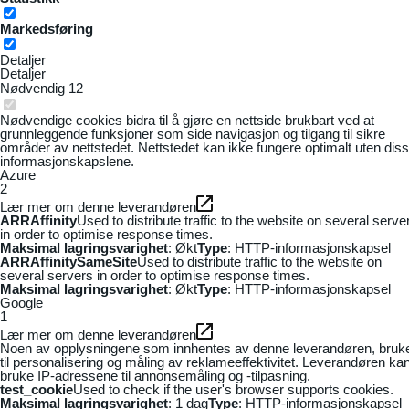
Markedsføring
Detaljer
Detaljer
Nødvendig
12
Nødvendige cookies bidra til å gjøre en nettside brukbart ved at
grunnleggende funksjoner som side navigasjon og tilgang til sikre
områder av nettstedet. Nettstedet kan ikke fungere optimalt uten dis
informasjonskapslene.
Azure
2
Lær mer om denne leverandøren
ARRAffinity
Used to distribute traffic to the website on several serve
in order to optimise response times.
Maksimal lagringsvarighet
: Økt
Type
: HTTP-informasjonskapsel
ARRAffinitySameSite
Used to distribute traffic to the website on
several servers in order to optimise response times.
Maksimal lagringsvarighet
: Økt
Type
: HTTP-informasjonskapsel
Google
1
Lær mer om denne leverandøren
Noen av opplysningene som innhentes av denne leverandøren, bruk
til personalisering og måling av reklameeffektivitet. Leverandøren ka
bruke IP-adressene til annonsemåling og -tilpasning.
test_cookie
Used to check if the user's browser supports cookies.
Maksimal lagringsvarighet
: 1 dag
Type
: HTTP-informasjonskapsel