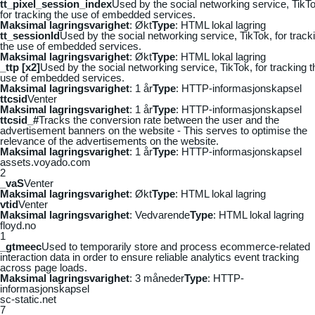
tt_pixel_session_index
Used by the social networking service, TikTo
for tracking the use of embedded services.
Maksimal lagringsvarighet
: Økt
Type
: HTML lokal lagring
tt_sessionId
Used by the social networking service, TikTok, for track
the use of embedded services.
Maksimal lagringsvarighet
: Økt
Type
: HTML lokal lagring
_ttp [x2]
Used by the social networking service, TikTok, for tracking t
use of embedded services.
Maksimal lagringsvarighet
: 1 år
Type
: HTTP-informasjonskapsel
ttcsid
Venter
Maksimal lagringsvarighet
: 1 år
Type
: HTTP-informasjonskapsel
ttcsid_#
Tracks the conversion rate between the user and the
advertisement banners on the website - This serves to optimise the
relevance of the advertisements on the website.
Maksimal lagringsvarighet
: 1 år
Type
: HTTP-informasjonskapsel
assets.voyado.com
2
_vaS
Venter
Maksimal lagringsvarighet
: Økt
Type
: HTML lokal lagring
vtid
Venter
Maksimal lagringsvarighet
: Vedvarende
Type
: HTML lokal lagring
floyd.no
1
_gtmeec
Used to temporarily store and process ecommerce-related
interaction data in order to ensure reliable analytics event tracking
across page loads.
Maksimal lagringsvarighet
: 3 måneder
Type
: HTTP-
informasjonskapsel
sc-static.net
7