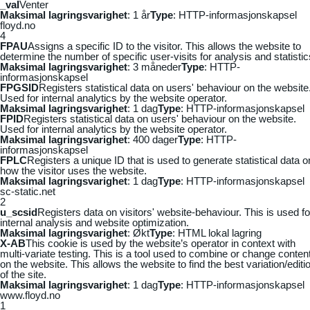
_vaI
Venter
Maksimal lagringsvarighet
: 1 år
Type
: HTTP-informasjonskapsel
floyd.no
4
FPAU
Assigns a specific ID to the visitor. This allows the website to
determine the number of specific user-visits for analysis and statistic
Maksimal lagringsvarighet
: 3 måneder
Type
: HTTP-
informasjonskapsel
FPGSID
Registers statistical data on users' behaviour on the website
Used for internal analytics by the website operator.
Maksimal lagringsvarighet
: 1 dag
Type
: HTTP-informasjonskapsel
FPID
Registers statistical data on users' behaviour on the website.
Used for internal analytics by the website operator.
Maksimal lagringsvarighet
: 400 dager
Type
: HTTP-
informasjonskapsel
FPLC
Registers a unique ID that is used to generate statistical data o
how the visitor uses the website.
Maksimal lagringsvarighet
: 1 dag
Type
: HTTP-informasjonskapsel
sc-static.net
2
u_scsid
Registers data on visitors' website-behaviour. This is used fo
internal analysis and website optimization.
Maksimal lagringsvarighet
: Økt
Type
: HTML lokal lagring
X-AB
This cookie is used by the website’s operator in context with
multi-variate testing. This is a tool used to combine or change conten
on the website. This allows the website to find the best variation/editi
of the site.
Maksimal lagringsvarighet
: 1 dag
Type
: HTTP-informasjonskapsel
www.floyd.no
1