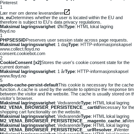
Pinterest
1
Lær mer om denne leverandøren
is_eu
Determines whether the user is located within the EU and
therefore is subject to EU's data privacy regulations.
Maksimal lagringsvarighet
: Økt
Type
: HTML lokal lagring
floyd.no
1
PHPSESSID
Preserves user session state across page requests.
Maksimal lagringsvarighet
: 1 dag
Type
: HTTP-informasjonskapsel
www.collect.floyd.no
consent.cookiebot.com
2
CookieConsent [x2]
Stores the user's cookie consent state for the
current domain
Maksimal lagringsvarighet
: 1 år
Type
: HTTP-informasjonskapsel
www.floyd.no
5
apollo-cache-persist-default
This cookie is necessary for the cache
function. A cache is used by the website to optimize the response ti
between the visitor and the website. The cache is usually stored on t
visitor’s browser.
Maksimal lagringsvarighet
: Vedvarende
Type
: HTML lokal lagring
M2_VENIA_BROWSER_PERSISTENCE__cartId
Necessary for th
shopping cart functionality on the website.
Maksimal lagringsvarighet
: Vedvarende
Type
: HTML lokal lagring
M2_VENIA_BROWSER_PERSISTENCE__magento_cache_id
Ven
Maksimal lagringsvarighet
: Vedvarende
Type
: HTML lokal lagring
M2_VENIA_BROWSER_PERSISTENCE__urlResolver_#
Venter