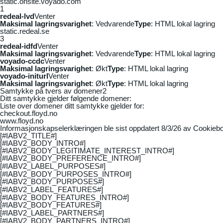
static.onsite.voyado.com
1
redeal-lvd
Venter
Maksimal lagringsvarighet
: Vedvarende
Type
: HTML lokal lagring
static.redeal.se
3
redeal-idfd
Venter
Maksimal lagringsvarighet
: Vedvarende
Type
: HTML lokal lagring
voyado-ccdc
Venter
Maksimal lagringsvarighet
: Økt
Type
: HTML lokal lagring
voyado-initurl
Venter
Maksimal lagringsvarighet
: Økt
Type
: HTML lokal lagring
Samtykke på tvers av domener
2
Ditt samtykke gjelder følgende domener:
Liste over domener ditt samtykke gjelder for:
checkout.floyd.no
www.floyd.no
Informasjonskapselerklæringen ble sist oppdatert 8/3/26 av
Cookiebo
[#IABV2_TITLE#]
[#IABV2_BODY_INTRO#]
[#IABV2_BODY_LEGITIMATE_INTEREST_INTRO#]
[#IABV2_BODY_PREFERENCE_INTRO#]
[#IABV2_LABEL_PURPOSES#]
[#IABV2_BODY_PURPOSES_INTRO#]
[#IABV2_BODY_PURPOSES#]
[#IABV2_LABEL_FEATURES#]
[#IABV2_BODY_FEATURES_INTRO#]
[#IABV2_BODY_FEATURES#]
[#IABV2_LABEL_PARTNERS#]
[#IABV2_BODY_PARTNERS_INTRO#]