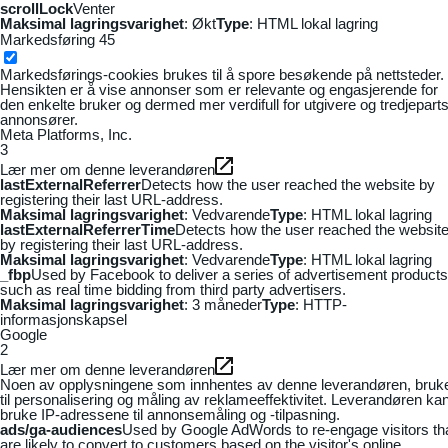
scrollLock
Venter
Maksimal lagringsvarighet
: Økt
Type
: HTML lokal lagring
Markedsføring
45
Markedsførings-cookies brukes til å spore besøkende på nettsteder.
Hensikten er å vise annonser som er relevante og engasjerende for
den enkelte bruker og dermed mer verdifull for utgivere og tredjepart
annonsører.
Meta Platforms, Inc.
3
Lær mer om denne leverandøren
lastExternalReferrer
Detects how the user reached the website by
registering their last URL-address.
Maksimal lagringsvarighet
: Vedvarende
Type
: HTML lokal lagring
lastExternalReferrerTime
Detects how the user reached the websit
by registering their last URL-address.
Maksimal lagringsvarighet
: Vedvarende
Type
: HTML lokal lagring
_fbp
Used by Facebook to deliver a series of advertisement products
such as real time bidding from third party advertisers.
Maksimal lagringsvarighet
: 3 måneder
Type
: HTTP-
informasjonskapsel
Google
2
Lær mer om denne leverandøren
Noen av opplysningene som innhentes av denne leverandøren, bruk
til personalisering og måling av reklameeffektivitet. Leverandøren ka
bruke IP-adressene til annonsemåling og -tilpasning.
ads/ga-audiences
Used by Google AdWords to re-engage visitors th
are likely to convert to customers based on the visitor's online