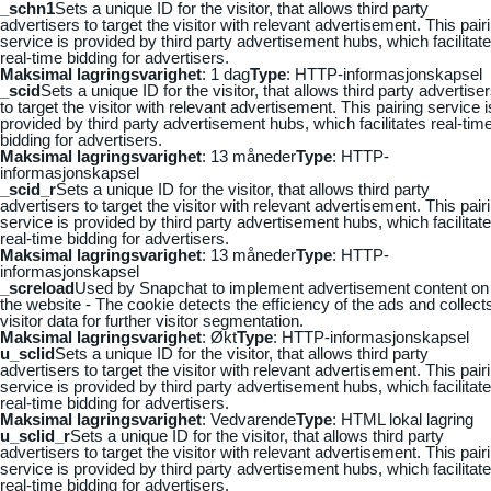
_schn1
Sets a unique ID for the visitor, that allows third party
advertisers to target the visitor with relevant advertisement. This pair
service is provided by third party advertisement hubs, which facilitat
real-time bidding for advertisers.
Maksimal lagringsvarighet
: 1 dag
Type
: HTTP-informasjonskapsel
_scid
Sets a unique ID for the visitor, that allows third party advertise
to target the visitor with relevant advertisement. This pairing service i
provided by third party advertisement hubs, which facilitates real-tim
bidding for advertisers.
Maksimal lagringsvarighet
: 13 måneder
Type
: HTTP-
informasjonskapsel
_scid_r
Sets a unique ID for the visitor, that allows third party
advertisers to target the visitor with relevant advertisement. This pair
service is provided by third party advertisement hubs, which facilitat
real-time bidding for advertisers.
Maksimal lagringsvarighet
: 13 måneder
Type
: HTTP-
informasjonskapsel
_screload
Used by Snapchat to implement advertisement content on
the website - The cookie detects the efficiency of the ads and collect
visitor data for further visitor segmentation.
Maksimal lagringsvarighet
: Økt
Type
: HTTP-informasjonskapsel
u_sclid
Sets a unique ID for the visitor, that allows third party
advertisers to target the visitor with relevant advertisement. This pair
service is provided by third party advertisement hubs, which facilitat
real-time bidding for advertisers.
Maksimal lagringsvarighet
: Vedvarende
Type
: HTML lokal lagring
u_sclid_r
Sets a unique ID for the visitor, that allows third party
advertisers to target the visitor with relevant advertisement. This pair
service is provided by third party advertisement hubs, which facilitat
real-time bidding for advertisers.