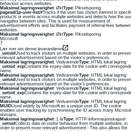
behaviour across websites.
Maksimal lagringsvarighet
: Økt
Type
: Pikselsporing
pagead/1p-user-list/#
Tracks if the user has shown interest in specif
products or events across multiple websites and detects how the us
navigates between sites. This is used for measurement of
advertisement efforts and facilitates payment of referral-fees betwee
websites.
Maksimal lagringsvarighet
: Økt
Type
: Pikselsporing
Microsoft
7
Lær mer om denne leverandøren
_uetsid
Used to track visitors on multiple websites, in order to presen
relevant advertisement based on the visitor's preferences.
Maksimal lagringsvarighet
: Vedvarende
Type
: HTML lokal lagring
_uetsid_exp
Contains the expiry-date for the cookie with correspond
name.
Maksimal lagringsvarighet
: Vedvarende
Type
: HTML lokal lagring
_uetvid
Used to track visitors on multiple websites, in order to presen
relevant advertisement based on the visitor's preferences.
Maksimal lagringsvarighet
: Vedvarende
Type
: HTML lokal lagring
_uetvid_exp
Contains the expiry-date for the cookie with correspond
name.
Maksimal lagringsvarighet
: Vedvarende
Type
: HTML lokal lagring
MUID
Used widely by Microsoft as a unique user ID. The cookie
enables user tracking by synchronising the ID across many Microsof
domains.
Maksimal lagringsvarighet
: 1 år
Type
: HTTP-informasjonskapsel
_uetsid
Collects data on visitor behaviour from multiple websites, in
order to present more relevant advertisement - This also allows the