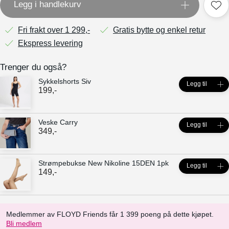
Legg i handlekurv
Fri frakt over 1 299,-
Gratis bytte og enkel retur
Ekspress levering
Trenger du også?
Sykkelshorts Siv
Legg til
199
,-
Veske Carry
Legg til
349
,-
Strømpebukse New Nikoline 15DEN 1pk
Legg til
149
,-
Medlemmer av FLOYD Friends får 1 399 poeng på dette kjøpet.
Bli medlem