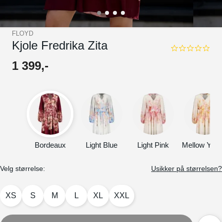
FLOYD
Kjole Fredrika Zita
0.0
star
1
399
,-
rating
Bordeaux
Light Blue
Light Pink
Mellow Yell
Velg størrelse:
Usikker på størrelsen?
XS
S
M
L
XL
XXL