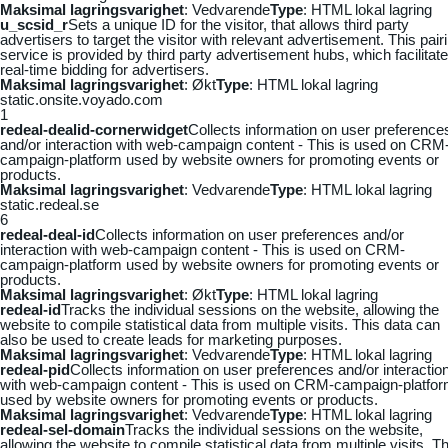
Maksimal lagringsvarighet
: Vedvarende
Type
: HTML lokal lagring
u_scsid_r
Sets a unique ID for the visitor, that allows third party
advertisers to target the visitor with relevant advertisement. This pair
service is provided by third party advertisement hubs, which facilitat
real-time bidding for advertisers.
Maksimal lagringsvarighet
: Økt
Type
: HTML lokal lagring
static.onsite.voyado.com
1
redeal-dealid-cornerwidget
Collects information on user preference
and/or interaction with web-campaign content - This is used on CRM
campaign-platform used by website owners for promoting events or
products.
Maksimal lagringsvarighet
: Vedvarende
Type
: HTML lokal lagring
static.redeal.se
6
redeal-deal-id
Collects information on user preferences and/or
interaction with web-campaign content - This is used on CRM-
campaign-platform used by website owners for promoting events or
products.
Maksimal lagringsvarighet
: Økt
Type
: HTML lokal lagring
redeal-id
Tracks the individual sessions on the website, allowing the
website to compile statistical data from multiple visits. This data can
also be used to create leads for marketing purposes.
Maksimal lagringsvarighet
: Vedvarende
Type
: HTML lokal lagring
redeal-pid
Collects information on user preferences and/or interactio
with web-campaign content - This is used on CRM-campaign-platfo
used by website owners for promoting events or products.
Maksimal lagringsvarighet
: Vedvarende
Type
: HTML lokal lagring
redeal-sel-domain
Tracks the individual sessions on the website,
allowing the website to compile statistical data from multiple visits. Th