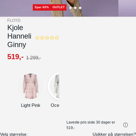
Spar 60%
OUTLET
FLOYD
Kjole
Hanneli
0.0
Ginny
star
rating
519
,-
1
299
,-
Light Pink
Ocean Mist
Laveste pris siste 30 dager er
519,-
Velg størrelse:
Usikker på størrelsen?