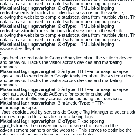
data can also be used to create leads for marketing purposes.
Maksimal lagringsvarighet
: Økt
Type
: HTML lokal lagring
redeal-selectsite
Tracks the individual sessions on the website,
allowing the website to compile statistical data from multiple visits. Th
data can also be used to create leads for marketing purposes.
Maksimal lagringsvarighet
: Økt
Type
: HTML lokal lagring
redeal-sessionid
Tracks the individual sessions on the website,
allowing the website to compile statistical data from multiple visits. Th
data can also be used to create leads for marketing purposes.
Maksimal lagringsvarighet
: Økt
Type
: HTML lokal lagring
www.collect.floyd.no
5
_ga
Used to send data to Google Analytics about the visitor's device
and behavior. Tracks the visitor across devices and marketing
channels.
Maksimal lagringsvarighet
: 2 år
Type
: HTTP-informasjonskapsel
_ga_#
Used to send data to Google Analytics about the visitor's devi
and behavior. Tracks the visitor across devices and marketing
channels.
Maksimal lagringsvarighet
: 2 år
Type
: HTTP-informasjonskapsel
_gcl_au
Used by Google AdSense for experimenting with
advertisement efficiency across websites using their services.
Maksimal lagringsvarighet
: 3 måneder
Type
: HTTP-
informasjonskapsel
_/set_cookie
Used by server-side Google Tag Manager to set or upd
cookies required for analytics or marketing tags.
Maksimal lagringsvarighet
: Økt
Type
: Pikselsporing
_gcl_ls
Tracks the conversion rate between the user and the
advertisement banners on the website - This serves to optimise the
relevance of the advertisements on the website.