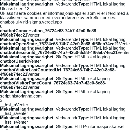
Maksimal lagringsvarighet
: Vedvarende
Type
: HTML lokal lagring
Uklassifisert
13
Uklassifiserte cookies er informasjonskapsler som vi er i ferd med å
klassifisere, sammen med leverandørene av enkelte cookies.
chatbot-ui-virid-sigma.vercel.app
6
chatbotConversation_76724e63-74b7-42c0-8c88-
4f66eb74ec21
Venter
Maksimal lagringsvarighet
: Vedvarende
Type
: HTML lokal lagring
chatbotOpenState_76724e63-74b7-42c0-8c88-4f66eb74ec21
Vente
Maksimal lagringsvarighet
: Vedvarende
Type
: HTML lokal lagring
chatbotSessionId_76724e63-74b7-42c0-8c88-4f66eb74ec21
Venter
Maksimal lagringsvarighet
: Økt
Type
: HTML lokal lagring
chatbotUserId
Venter
Maksimal lagringsvarighet
: Vedvarende
Type
: HTML lokal lagring
chatbotVisitorLastCountedUrl_76724e63-74b7-42c0-8c88-
4f66eb74ec21
Venter
Maksimal lagringsvarighet
: Økt
Type
: HTML lokal lagring
chatbotVisitorPageCount_76724e63-74b7-42c0-8c88-
4f66eb74ec21
Venter
Maksimal lagringsvarighet
: Økt
Type
: HTML lokal lagring
script.historianhq.com
3
__hst_p
Venter
Maksimal lagringsvarighet
: Vedvarende
Type
: HTML lokal lagring
__hst_s
Venter
Maksimal lagringsvarighet
: Vedvarende
Type
: HTML lokal lagring
__hst_s
Venter
Maksimal lagringsvarighet
: Økt
Type
: HTTP-informasjonskapsel