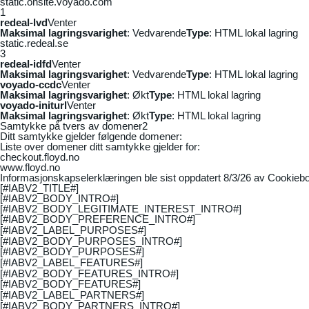
static.onsite.voyado.com
1
redeal-lvd
Venter
Maksimal lagringsvarighet
: Vedvarende
Type
: HTML lokal lagring
static.redeal.se
3
redeal-idfd
Venter
Maksimal lagringsvarighet
: Vedvarende
Type
: HTML lokal lagring
voyado-ccdc
Venter
Maksimal lagringsvarighet
: Økt
Type
: HTML lokal lagring
voyado-initurl
Venter
Maksimal lagringsvarighet
: Økt
Type
: HTML lokal lagring
Samtykke på tvers av domener
2
Ditt samtykke gjelder følgende domener:
Liste over domener ditt samtykke gjelder for:
checkout.floyd.no
www.floyd.no
Informasjonskapselerklæringen ble sist oppdatert 8/3/26 av
Cookiebo
[#IABV2_TITLE#]
[#IABV2_BODY_INTRO#]
[#IABV2_BODY_LEGITIMATE_INTEREST_INTRO#]
[#IABV2_BODY_PREFERENCE_INTRO#]
[#IABV2_LABEL_PURPOSES#]
[#IABV2_BODY_PURPOSES_INTRO#]
[#IABV2_BODY_PURPOSES#]
[#IABV2_LABEL_FEATURES#]
[#IABV2_BODY_FEATURES_INTRO#]
[#IABV2_BODY_FEATURES#]
[#IABV2_LABEL_PARTNERS#]
[#IABV2_BODY_PARTNERS_INTRO#]