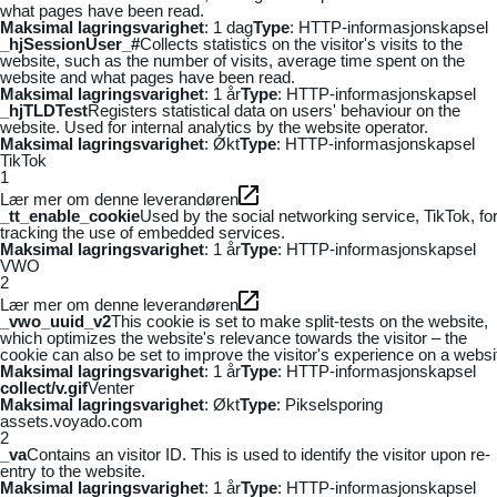
what pages have been read.
Maksimal lagringsvarighet
: 1 dag
Type
: HTTP-informasjonskapsel
_hjSessionUser_#
Collects statistics on the visitor's visits to the
website, such as the number of visits, average time spent on the
website and what pages have been read.
Maksimal lagringsvarighet
: 1 år
Type
: HTTP-informasjonskapsel
_hjTLDTest
Registers statistical data on users' behaviour on the
website. Used for internal analytics by the website operator.
Maksimal lagringsvarighet
: Økt
Type
: HTTP-informasjonskapsel
TikTok
1
Lær mer om denne leverandøren
_tt_enable_cookie
Used by the social networking service, TikTok, fo
tracking the use of embedded services.
Maksimal lagringsvarighet
: 1 år
Type
: HTTP-informasjonskapsel
VWO
2
Lær mer om denne leverandøren
_vwo_uuid_v2
This cookie is set to make split-tests on the website,
which optimizes the website's relevance towards the visitor – the
cookie can also be set to improve the visitor's experience on a websi
Maksimal lagringsvarighet
: 1 år
Type
: HTTP-informasjonskapsel
collect/v.gif
Venter
Maksimal lagringsvarighet
: Økt
Type
: Pikselsporing
assets.voyado.com
2
_va
Contains an visitor ID. This is used to identify the visitor upon re-
entry to the website.
Maksimal lagringsvarighet
: 1 år
Type
: HTTP-informasjonskapsel