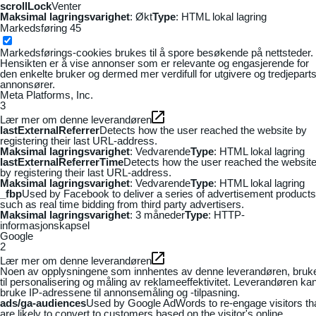
scrollLock
Venter
Maksimal lagringsvarighet
: Økt
Type
: HTML lokal lagring
Markedsføring
45
Markedsførings-cookies brukes til å spore besøkende på nettsteder.
Hensikten er å vise annonser som er relevante og engasjerende for
den enkelte bruker og dermed mer verdifull for utgivere og tredjepart
annonsører.
Meta Platforms, Inc.
3
Lær mer om denne leverandøren
lastExternalReferrer
Detects how the user reached the website by
registering their last URL-address.
Maksimal lagringsvarighet
: Vedvarende
Type
: HTML lokal lagring
lastExternalReferrerTime
Detects how the user reached the websit
by registering their last URL-address.
Maksimal lagringsvarighet
: Vedvarende
Type
: HTML lokal lagring
_fbp
Used by Facebook to deliver a series of advertisement products
such as real time bidding from third party advertisers.
Maksimal lagringsvarighet
: 3 måneder
Type
: HTTP-
informasjonskapsel
Google
2
Lær mer om denne leverandøren
Noen av opplysningene som innhentes av denne leverandøren, bruk
til personalisering og måling av reklameeffektivitet. Leverandøren ka
bruke IP-adressene til annonsemåling og -tilpasning.
ads/ga-audiences
Used by Google AdWords to re-engage visitors th
are likely to convert to customers based on the visitor's online