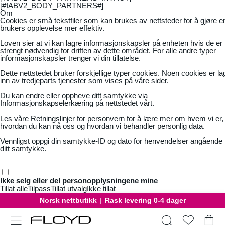
[#IABV2_BODY_PARTNERS#]
Om
Cookies er små tekstfiler som kan brukes av nettsteder for å gjøre e
brukers opplevelse mer effektiv.
Loven sier at vi kan lagre informasjonskapsler på enheten hvis de er
strengt nødvendig for driften av dette området. For alle andre typer
informasjonskapsler trenger vi din tillatelse.
Dette nettstedet bruker forskjellige typer cookies. Noen cookies er la
inn av tredjeparts tjenester som vises på våre sider.
Du kan endre eller oppheve ditt samtykke via
Informasjonskapselerkæring på nettstedet vårt.
Les våre
Retningslinjer for personvern
for å lære mer om hvem vi er,
hvordan du kan nå oss og hvordan vi behandler personlig data.
Vennligst oppgi din samtykke-ID og dato for henvendelser angående
ditt samtykke.
Ikke selg eller del personopplysningene mine
Tillat alle
Tilpass
Tillat utvalg
Ikke tillat
Norsk nettbutikk
|
Rask levering 0-4 dager