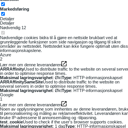
Markedsføring
Detaljer
Detaljer
Nødvendig
12
Nødvendige cookies bidra til å gjøre en nettside brukbart ved at
grunnleggende funksjoner som side navigasjon og tilgang til sikre
områder av nettstedet. Nettstedet kan ikke fungere optimalt uten dis
informasjonskapslene.
Azure
2
Lær mer om denne leverandøren
ARRAffinity
Used to distribute traffic to the website on several serve
in order to optimise response times.
Maksimal lagringsvarighet
: Økt
Type
: HTTP-informasjonskapsel
ARRAffinitySameSite
Used to distribute traffic to the website on
several servers in order to optimise response times.
Maksimal lagringsvarighet
: Økt
Type
: HTTP-informasjonskapsel
Google
1
Lær mer om denne leverandøren
Noen av opplysningene som innhentes av denne leverandøren, bruk
til personalisering og måling av reklameeffektivitet. Leverandøren ka
bruke IP-adressene til annonsemåling og -tilpasning.
test_cookie
Used to check if the user's browser supports cookies.
Maksimal lagringsvarighet
: 1 dag
Type
: HTTP-informasjonskapsel