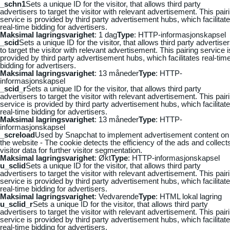
_schn1
Sets a unique ID for the visitor, that allows third party
advertisers to target the visitor with relevant advertisement. This pair
service is provided by third party advertisement hubs, which facilitat
real-time bidding for advertisers.
Maksimal lagringsvarighet
: 1 dag
Type
: HTTP-informasjonskapsel
_scid
Sets a unique ID for the visitor, that allows third party advertise
to target the visitor with relevant advertisement. This pairing service i
provided by third party advertisement hubs, which facilitates real-tim
bidding for advertisers.
Maksimal lagringsvarighet
: 13 måneder
Type
: HTTP-
informasjonskapsel
_scid_r
Sets a unique ID for the visitor, that allows third party
advertisers to target the visitor with relevant advertisement. This pair
service is provided by third party advertisement hubs, which facilitat
real-time bidding for advertisers.
Maksimal lagringsvarighet
: 13 måneder
Type
: HTTP-
informasjonskapsel
_screload
Used by Snapchat to implement advertisement content on
the website - The cookie detects the efficiency of the ads and collect
visitor data for further visitor segmentation.
Maksimal lagringsvarighet
: Økt
Type
: HTTP-informasjonskapsel
u_sclid
Sets a unique ID for the visitor, that allows third party
advertisers to target the visitor with relevant advertisement. This pair
service is provided by third party advertisement hubs, which facilitat
real-time bidding for advertisers.
Maksimal lagringsvarighet
: Vedvarende
Type
: HTML lokal lagring
u_sclid_r
Sets a unique ID for the visitor, that allows third party
advertisers to target the visitor with relevant advertisement. This pair
service is provided by third party advertisement hubs, which facilitat
real-time bidding for advertisers.