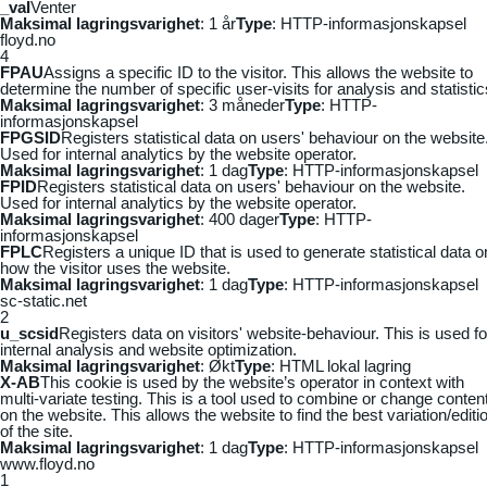
_vaI
Venter
Maksimal lagringsvarighet
: 1 år
Type
: HTTP-informasjonskapsel
floyd.no
4
FPAU
Assigns a specific ID to the visitor. This allows the website to
determine the number of specific user-visits for analysis and statistic
Maksimal lagringsvarighet
: 3 måneder
Type
: HTTP-
informasjonskapsel
FPGSID
Registers statistical data on users' behaviour on the website
Used for internal analytics by the website operator.
Maksimal lagringsvarighet
: 1 dag
Type
: HTTP-informasjonskapsel
FPID
Registers statistical data on users' behaviour on the website.
Used for internal analytics by the website operator.
Maksimal lagringsvarighet
: 400 dager
Type
: HTTP-
informasjonskapsel
FPLC
Registers a unique ID that is used to generate statistical data o
how the visitor uses the website.
Maksimal lagringsvarighet
: 1 dag
Type
: HTTP-informasjonskapsel
sc-static.net
2
u_scsid
Registers data on visitors' website-behaviour. This is used fo
internal analysis and website optimization.
Maksimal lagringsvarighet
: Økt
Type
: HTML lokal lagring
X-AB
This cookie is used by the website’s operator in context with
multi-variate testing. This is a tool used to combine or change conten
on the website. This allows the website to find the best variation/editi
of the site.
Maksimal lagringsvarighet
: 1 dag
Type
: HTTP-informasjonskapsel
www.floyd.no
1