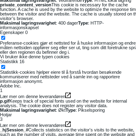
Maksimal lagringsvarighet
: Vedvarende
Type
: HTML lokal lagring
private_content_version
This cookie is necessary for the cache
function. A cache is used by the website to optimize the response ti
between the visitor and the website. The cache is usually stored on t
visitor’s browser.
Maksimal lagringsvarighet
: 400 dager
Type
: HTTP-
informasjonskapsel
Egenskaper
0
Preferanse-cookies gjør et nettsted for å huske informasjon og endre
måten nettsiden oppfører seg eller ser ut, ting som ditt foretrukne sp
eller den regionen du befinner deg i.
Vi bruker ikke denne typen cookies
Statistikk
16
Statistikk-cookies hjelper eiere til å forstå hvordan besøkende
kommuniserer med nettsteder ved å samle inn og rapportere
informasjon anonymt.
Adobe Inc.
1
Lær mer om denne leverandøren
p.gif
Keeps track of special fonts used on the website for internal
analysis. The cookie does not register any visitor data.
Maksimal lagringsvarighet
: Økt
Type
: Pikselsporing
Hotjar
3
Lær mer om denne leverandøren
_hjSession_#
Collects statistics on the visitor's visits to the website,
such as the number of visits, average time spent on the website and