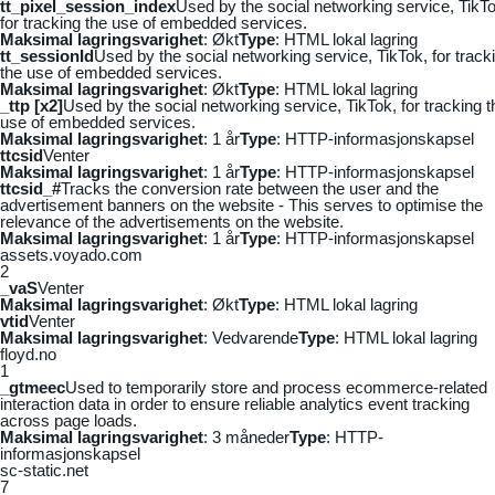
tt_pixel_session_index
Used by the social networking service, TikTo
for tracking the use of embedded services.
Maksimal lagringsvarighet
: Økt
Type
: HTML lokal lagring
tt_sessionId
Used by the social networking service, TikTok, for track
the use of embedded services.
Maksimal lagringsvarighet
: Økt
Type
: HTML lokal lagring
_ttp [x2]
Used by the social networking service, TikTok, for tracking t
use of embedded services.
Maksimal lagringsvarighet
: 1 år
Type
: HTTP-informasjonskapsel
ttcsid
Venter
Maksimal lagringsvarighet
: 1 år
Type
: HTTP-informasjonskapsel
ttcsid_#
Tracks the conversion rate between the user and the
advertisement banners on the website - This serves to optimise the
relevance of the advertisements on the website.
Maksimal lagringsvarighet
: 1 år
Type
: HTTP-informasjonskapsel
assets.voyado.com
2
_vaS
Venter
Maksimal lagringsvarighet
: Økt
Type
: HTML lokal lagring
vtid
Venter
Maksimal lagringsvarighet
: Vedvarende
Type
: HTML lokal lagring
floyd.no
1
_gtmeec
Used to temporarily store and process ecommerce-related
interaction data in order to ensure reliable analytics event tracking
across page loads.
Maksimal lagringsvarighet
: 3 måneder
Type
: HTTP-
informasjonskapsel
sc-static.net
7