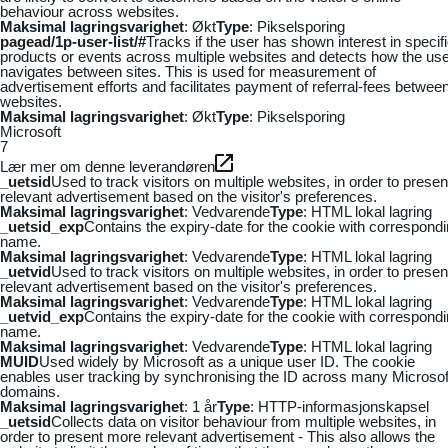
behaviour across websites.
Maksimal lagringsvarighet
: Økt
Type
: Pikselsporing
pagead/1p-user-list/#
Tracks if the user has shown interest in specif
products or events across multiple websites and detects how the us
navigates between sites. This is used for measurement of
advertisement efforts and facilitates payment of referral-fees betwee
websites.
Maksimal lagringsvarighet
: Økt
Type
: Pikselsporing
Microsoft
7
Lær mer om denne leverandøren
_uetsid
Used to track visitors on multiple websites, in order to presen
relevant advertisement based on the visitor's preferences.
Maksimal lagringsvarighet
: Vedvarende
Type
: HTML lokal lagring
_uetsid_exp
Contains the expiry-date for the cookie with correspond
name.
Maksimal lagringsvarighet
: Vedvarende
Type
: HTML lokal lagring
_uetvid
Used to track visitors on multiple websites, in order to presen
relevant advertisement based on the visitor's preferences.
Maksimal lagringsvarighet
: Vedvarende
Type
: HTML lokal lagring
_uetvid_exp
Contains the expiry-date for the cookie with correspond
name.
Maksimal lagringsvarighet
: Vedvarende
Type
: HTML lokal lagring
MUID
Used widely by Microsoft as a unique user ID. The cookie
enables user tracking by synchronising the ID across many Microsof
domains.
Maksimal lagringsvarighet
: 1 år
Type
: HTTP-informasjonskapsel
_uetsid
Collects data on visitor behaviour from multiple websites, in
order to present more relevant advertisement - This also allows the