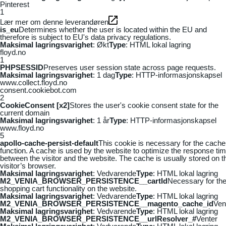
Pinterest
1
Lær mer om denne leverandøren
is_eu
Determines whether the user is located within the EU and
therefore is subject to EU's data privacy regulations.
Maksimal lagringsvarighet
: Økt
Type
: HTML lokal lagring
floyd.no
1
PHPSESSID
Preserves user session state across page requests.
Maksimal lagringsvarighet
: 1 dag
Type
: HTTP-informasjonskapsel
www.collect.floyd.no
consent.cookiebot.com
2
CookieConsent [x2]
Stores the user's cookie consent state for the
current domain
Maksimal lagringsvarighet
: 1 år
Type
: HTTP-informasjonskapsel
www.floyd.no
5
apollo-cache-persist-default
This cookie is necessary for the cache
function. A cache is used by the website to optimize the response ti
between the visitor and the website. The cache is usually stored on t
visitor’s browser.
Maksimal lagringsvarighet
: Vedvarende
Type
: HTML lokal lagring
M2_VENIA_BROWSER_PERSISTENCE__cartId
Necessary for th
shopping cart functionality on the website.
Maksimal lagringsvarighet
: Vedvarende
Type
: HTML lokal lagring
M2_VENIA_BROWSER_PERSISTENCE__magento_cache_id
Ven
Maksimal lagringsvarighet
: Vedvarende
Type
: HTML lokal lagring
M2_VENIA_BROWSER_PERSISTENCE__urlResolver_#
Venter