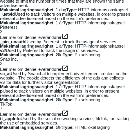
website to limit the number of times that they are shown the same
advertisement.
Maksimal lagringsvarighet
: 1 dag
Type
: HTTP-informasjonskapsel
_uetvid
Used to track visitors on multiple websites, in order to presen
relevant advertisement based on the visitor's preferences.
Maksimal lagringsvarighet
: 1 år
Type
: HTTP-informasjonskapsel
Pinterest
2
Lær mer om denne leverandøren
_pin_unauth
Used by Pinterest to track the usage of services.
Maksimal lagringsvarighet
: 1 år
Type
: HTTP-informasjonskapsel
v3/
Used by Pinterest to track the usage of services.
Maksimal lagringsvarighet
: Økt
Type
: Pikselsporing
Snap Inc.
2
Lær mer om denne leverandøren
sc_at
Used by Snapchat to implement advertisement content on the
website - The cookie detects the efficiency of the ads and collects
visitor data for further visitor segmentation.
Maksimal lagringsvarighet
: 1 år
Type
: HTTP-informasjonskapsel
p
Used to track visitors on multiple websites, in order to present
relevant advertisement based on the visitor's preferences.
Maksimal lagringsvarighet
: Økt
Type
: Pikselsporing
TikTok
7
Lær mer om denne leverandøren
tt_appInfo
Used by the social networking service, TikTok, for trackin
the use of embedded services.
Maksimal lagringsvarighet
: Økt
Type
: HTML lokal lagring