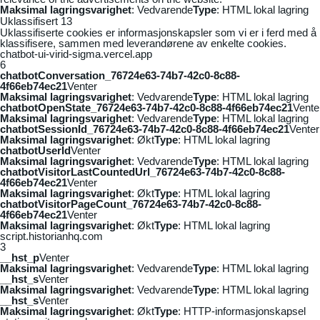
Maksimal lagringsvarighet
: Vedvarende
Type
: HTML lokal lagring
Uklassifisert
13
Uklassifiserte cookies er informasjonskapsler som vi er i ferd med å
klassifisere, sammen med leverandørene av enkelte cookies.
chatbot-ui-virid-sigma.vercel.app
6
chatbotConversation_76724e63-74b7-42c0-8c88-
4f66eb74ec21
Venter
Maksimal lagringsvarighet
: Vedvarende
Type
: HTML lokal lagring
chatbotOpenState_76724e63-74b7-42c0-8c88-4f66eb74ec21
Vente
Maksimal lagringsvarighet
: Vedvarende
Type
: HTML lokal lagring
chatbotSessionId_76724e63-74b7-42c0-8c88-4f66eb74ec21
Venter
Maksimal lagringsvarighet
: Økt
Type
: HTML lokal lagring
chatbotUserId
Venter
Maksimal lagringsvarighet
: Vedvarende
Type
: HTML lokal lagring
chatbotVisitorLastCountedUrl_76724e63-74b7-42c0-8c88-
4f66eb74ec21
Venter
Maksimal lagringsvarighet
: Økt
Type
: HTML lokal lagring
chatbotVisitorPageCount_76724e63-74b7-42c0-8c88-
4f66eb74ec21
Venter
Maksimal lagringsvarighet
: Økt
Type
: HTML lokal lagring
script.historianhq.com
3
__hst_p
Venter
Maksimal lagringsvarighet
: Vedvarende
Type
: HTML lokal lagring
__hst_s
Venter
Maksimal lagringsvarighet
: Vedvarende
Type
: HTML lokal lagring
__hst_s
Venter
Maksimal lagringsvarighet
: Økt
Type
: HTTP-informasjonskapsel