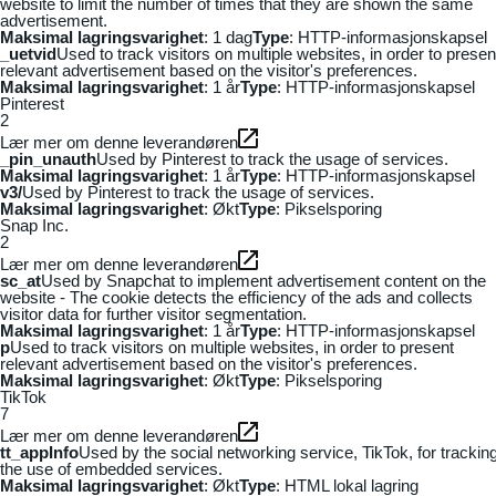
website to limit the number of times that they are shown the same
advertisement.
Maksimal lagringsvarighet
: 1 dag
Type
: HTTP-informasjonskapsel
_uetvid
Used to track visitors on multiple websites, in order to presen
relevant advertisement based on the visitor's preferences.
Maksimal lagringsvarighet
: 1 år
Type
: HTTP-informasjonskapsel
Pinterest
2
Lær mer om denne leverandøren
_pin_unauth
Used by Pinterest to track the usage of services.
Maksimal lagringsvarighet
: 1 år
Type
: HTTP-informasjonskapsel
v3/
Used by Pinterest to track the usage of services.
Maksimal lagringsvarighet
: Økt
Type
: Pikselsporing
Snap Inc.
2
Lær mer om denne leverandøren
sc_at
Used by Snapchat to implement advertisement content on the
website - The cookie detects the efficiency of the ads and collects
visitor data for further visitor segmentation.
Maksimal lagringsvarighet
: 1 år
Type
: HTTP-informasjonskapsel
p
Used to track visitors on multiple websites, in order to present
relevant advertisement based on the visitor's preferences.
Maksimal lagringsvarighet
: Økt
Type
: Pikselsporing
TikTok
7
Lær mer om denne leverandøren
tt_appInfo
Used by the social networking service, TikTok, for trackin
the use of embedded services.
Maksimal lagringsvarighet
: Økt
Type
: HTML lokal lagring