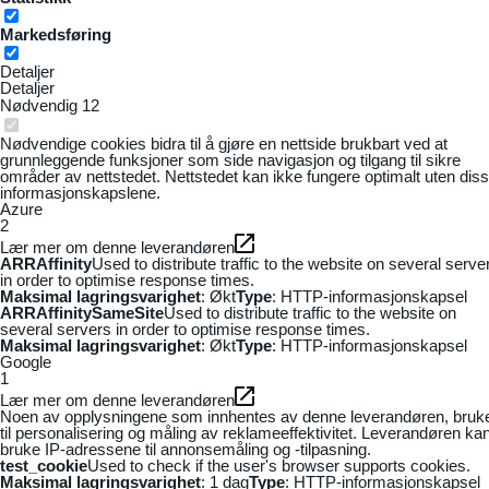
Markedsføring
Detaljer
Detaljer
Nødvendig
12
Nødvendige cookies bidra til å gjøre en nettside brukbart ved at
grunnleggende funksjoner som side navigasjon og tilgang til sikre
områder av nettstedet. Nettstedet kan ikke fungere optimalt uten dis
informasjonskapslene.
Azure
2
Lær mer om denne leverandøren
ARRAffinity
Used to distribute traffic to the website on several serve
in order to optimise response times.
Maksimal lagringsvarighet
: Økt
Type
: HTTP-informasjonskapsel
ARRAffinitySameSite
Used to distribute traffic to the website on
several servers in order to optimise response times.
Maksimal lagringsvarighet
: Økt
Type
: HTTP-informasjonskapsel
Google
1
Lær mer om denne leverandøren
Noen av opplysningene som innhentes av denne leverandøren, bruk
til personalisering og måling av reklameeffektivitet. Leverandøren ka
bruke IP-adressene til annonsemåling og -tilpasning.
test_cookie
Used to check if the user's browser supports cookies.
Maksimal lagringsvarighet
: 1 dag
Type
: HTTP-informasjonskapsel