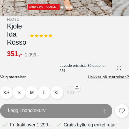
Spar 68%
OUTLET
FLOYD
Kjole
Ida
5.0
Rosso
star
rating
351
,-
1
099
,-
Laveste pris siste 30 dager er
351,-
Velg størrelse:
Usikker på størrelsen?
XS
S
M
L
XL
XXL
Legg i handlekurv
Fri frakt over 1 299,-
Gratis bytte og enkel retur