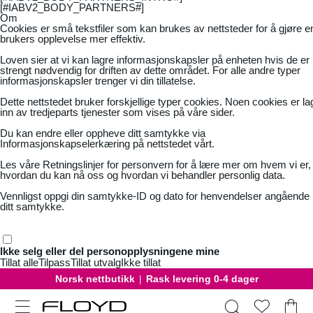
[#IABV2_BODY_PARTNERS#]
Om
Cookies er små tekstfiler som kan brukes av nettsteder for å gjøre e
brukers opplevelse mer effektiv.
Loven sier at vi kan lagre informasjonskapsler på enheten hvis de er
strengt nødvendig for driften av dette området. For alle andre typer
informasjonskapsler trenger vi din tillatelse.
Dette nettstedet bruker forskjellige typer cookies. Noen cookies er la
inn av tredjeparts tjenester som vises på våre sider.
Du kan endre eller oppheve ditt samtykke via
Informasjonskapselerkæring på nettstedet vårt.
Les våre
Retningslinjer for personvern
for å lære mer om hvem vi er,
hvordan du kan nå oss og hvordan vi behandler personlig data.
Vennligst oppgi din samtykke-ID og dato for henvendelser angående
ditt samtykke.
Ikke selg eller del personopplysningene mine
Tillat alle
Tilpass
Tillat utvalg
Ikke tillat
Gratis bytte
|
30 dager åpent kjøp