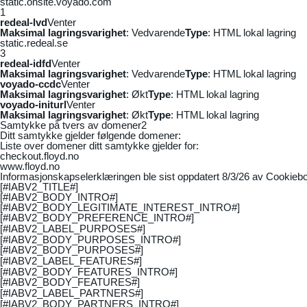
static.onsite.voyado.com
1
redeal-lvd
Venter
Maksimal lagringsvarighet
: Vedvarende
Type
: HTML lokal lagring
static.redeal.se
3
redeal-idfd
Venter
Maksimal lagringsvarighet
: Vedvarende
Type
: HTML lokal lagring
voyado-ccdc
Venter
Maksimal lagringsvarighet
: Økt
Type
: HTML lokal lagring
voyado-initurl
Venter
Maksimal lagringsvarighet
: Økt
Type
: HTML lokal lagring
Samtykke på tvers av domener
2
Ditt samtykke gjelder følgende domener:
Liste over domener ditt samtykke gjelder for:
checkout.floyd.no
www.floyd.no
Informasjonskapselerklæringen ble sist oppdatert 8/3/26 av
Cookiebo
[#IABV2_TITLE#]
[#IABV2_BODY_INTRO#]
[#IABV2_BODY_LEGITIMATE_INTEREST_INTRO#]
[#IABV2_BODY_PREFERENCE_INTRO#]
[#IABV2_LABEL_PURPOSES#]
[#IABV2_BODY_PURPOSES_INTRO#]
[#IABV2_BODY_PURPOSES#]
[#IABV2_LABEL_FEATURES#]
[#IABV2_BODY_FEATURES_INTRO#]
[#IABV2_BODY_FEATURES#]
[#IABV2_LABEL_PARTNERS#]
[#IABV2_BODY_PARTNERS_INTRO#]