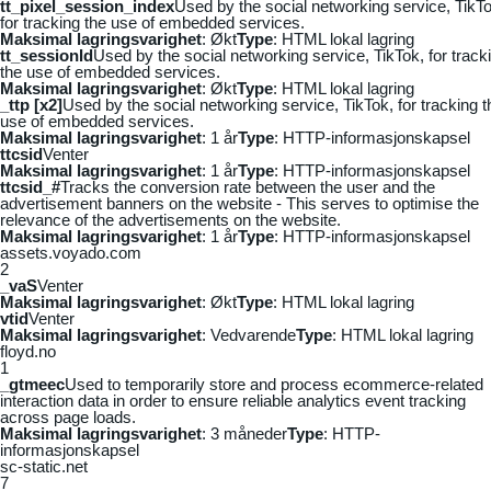
tt_pixel_session_index
Used by the social networking service, TikTo
for tracking the use of embedded services.
Maksimal lagringsvarighet
: Økt
Type
: HTML lokal lagring
tt_sessionId
Used by the social networking service, TikTok, for track
the use of embedded services.
Maksimal lagringsvarighet
: Økt
Type
: HTML lokal lagring
_ttp [x2]
Used by the social networking service, TikTok, for tracking t
use of embedded services.
Maksimal lagringsvarighet
: 1 år
Type
: HTTP-informasjonskapsel
ttcsid
Venter
Maksimal lagringsvarighet
: 1 år
Type
: HTTP-informasjonskapsel
ttcsid_#
Tracks the conversion rate between the user and the
advertisement banners on the website - This serves to optimise the
relevance of the advertisements on the website.
Maksimal lagringsvarighet
: 1 år
Type
: HTTP-informasjonskapsel
assets.voyado.com
2
_vaS
Venter
Maksimal lagringsvarighet
: Økt
Type
: HTML lokal lagring
vtid
Venter
Maksimal lagringsvarighet
: Vedvarende
Type
: HTML lokal lagring
floyd.no
1
_gtmeec
Used to temporarily store and process ecommerce-related
interaction data in order to ensure reliable analytics event tracking
across page loads.
Maksimal lagringsvarighet
: 3 måneder
Type
: HTTP-
informasjonskapsel
sc-static.net
7