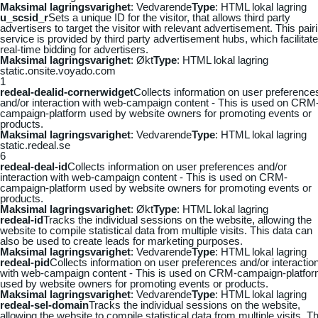
Maksimal lagringsvarighet
: Vedvarende
Type
: HTML lokal lagring
u_scsid_r
Sets a unique ID for the visitor, that allows third party
advertisers to target the visitor with relevant advertisement. This pair
service is provided by third party advertisement hubs, which facilitat
real-time bidding for advertisers.
Maksimal lagringsvarighet
: Økt
Type
: HTML lokal lagring
static.onsite.voyado.com
1
redeal-dealid-cornerwidget
Collects information on user preference
and/or interaction with web-campaign content - This is used on CRM
campaign-platform used by website owners for promoting events or
products.
Maksimal lagringsvarighet
: Vedvarende
Type
: HTML lokal lagring
static.redeal.se
6
redeal-deal-id
Collects information on user preferences and/or
interaction with web-campaign content - This is used on CRM-
campaign-platform used by website owners for promoting events or
products.
Maksimal lagringsvarighet
: Økt
Type
: HTML lokal lagring
redeal-id
Tracks the individual sessions on the website, allowing the
website to compile statistical data from multiple visits. This data can
also be used to create leads for marketing purposes.
Maksimal lagringsvarighet
: Vedvarende
Type
: HTML lokal lagring
redeal-pid
Collects information on user preferences and/or interactio
with web-campaign content - This is used on CRM-campaign-platfo
used by website owners for promoting events or products.
Maksimal lagringsvarighet
: Vedvarende
Type
: HTML lokal lagring
redeal-sel-domain
Tracks the individual sessions on the website,
allowing the website to compile statistical data from multiple visits. Th