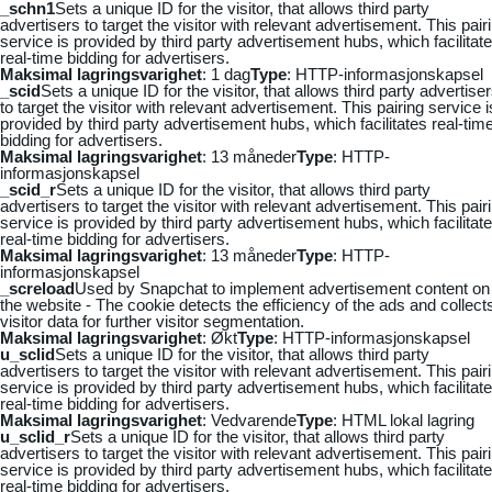
_schn1
Sets a unique ID for the visitor, that allows third party
advertisers to target the visitor with relevant advertisement. This pair
service is provided by third party advertisement hubs, which facilitat
real-time bidding for advertisers.
Maksimal lagringsvarighet
: 1 dag
Type
: HTTP-informasjonskapsel
_scid
Sets a unique ID for the visitor, that allows third party advertise
to target the visitor with relevant advertisement. This pairing service i
provided by third party advertisement hubs, which facilitates real-tim
bidding for advertisers.
Maksimal lagringsvarighet
: 13 måneder
Type
: HTTP-
informasjonskapsel
_scid_r
Sets a unique ID for the visitor, that allows third party
advertisers to target the visitor with relevant advertisement. This pair
service is provided by third party advertisement hubs, which facilitat
real-time bidding for advertisers.
Maksimal lagringsvarighet
: 13 måneder
Type
: HTTP-
informasjonskapsel
_screload
Used by Snapchat to implement advertisement content on
the website - The cookie detects the efficiency of the ads and collect
visitor data for further visitor segmentation.
Maksimal lagringsvarighet
: Økt
Type
: HTTP-informasjonskapsel
u_sclid
Sets a unique ID for the visitor, that allows third party
advertisers to target the visitor with relevant advertisement. This pair
service is provided by third party advertisement hubs, which facilitat
real-time bidding for advertisers.
Maksimal lagringsvarighet
: Vedvarende
Type
: HTML lokal lagring
u_sclid_r
Sets a unique ID for the visitor, that allows third party
advertisers to target the visitor with relevant advertisement. This pair
service is provided by third party advertisement hubs, which facilitat
real-time bidding for advertisers.