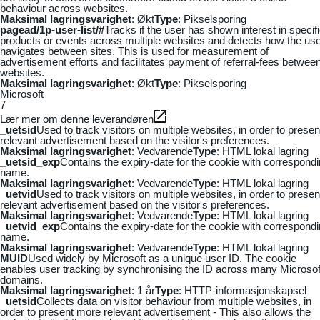
behaviour across websites.
Maksimal lagringsvarighet
: Økt
Type
: Pikselsporing
pagead/1p-user-list/#
Tracks if the user has shown interest in specif
products or events across multiple websites and detects how the us
navigates between sites. This is used for measurement of
advertisement efforts and facilitates payment of referral-fees betwee
websites.
Maksimal lagringsvarighet
: Økt
Type
: Pikselsporing
Microsoft
7
Lær mer om denne leverandøren
_uetsid
Used to track visitors on multiple websites, in order to presen
relevant advertisement based on the visitor's preferences.
Maksimal lagringsvarighet
: Vedvarende
Type
: HTML lokal lagring
_uetsid_exp
Contains the expiry-date for the cookie with correspond
name.
Maksimal lagringsvarighet
: Vedvarende
Type
: HTML lokal lagring
_uetvid
Used to track visitors on multiple websites, in order to presen
relevant advertisement based on the visitor's preferences.
Maksimal lagringsvarighet
: Vedvarende
Type
: HTML lokal lagring
_uetvid_exp
Contains the expiry-date for the cookie with correspond
name.
Maksimal lagringsvarighet
: Vedvarende
Type
: HTML lokal lagring
MUID
Used widely by Microsoft as a unique user ID. The cookie
enables user tracking by synchronising the ID across many Microsof
domains.
Maksimal lagringsvarighet
: 1 år
Type
: HTTP-informasjonskapsel
_uetsid
Collects data on visitor behaviour from multiple websites, in
order to present more relevant advertisement - This also allows the