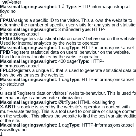
_vaI
Venter
Maksimal lagringsvarighet
: 1 år
Type
: HTTP-informasjonskapsel
floyd.no
4
FPAU
Assigns a specific ID to the visitor. This allows the website to
determine the number of specific user-visits for analysis and statistic
Maksimal lagringsvarighet
: 3 måneder
Type
: HTTP-
informasjonskapsel
FPGSID
Registers statistical data on users' behaviour on the website
Used for internal analytics by the website operator.
Maksimal lagringsvarighet
: 1 dag
Type
: HTTP-informasjonskapsel
FPID
Registers statistical data on users' behaviour on the website.
Used for internal analytics by the website operator.
Maksimal lagringsvarighet
: 400 dager
Type
: HTTP-
informasjonskapsel
FPLC
Registers a unique ID that is used to generate statistical data o
how the visitor uses the website.
Maksimal lagringsvarighet
: 1 dag
Type
: HTTP-informasjonskapsel
sc-static.net
2
u_scsid
Registers data on visitors' website-behaviour. This is used fo
internal analysis and website optimization.
Maksimal lagringsvarighet
: Økt
Type
: HTML lokal lagring
X-AB
This cookie is used by the website’s operator in context with
multi-variate testing. This is a tool used to combine or change conten
on the website. This allows the website to find the best variation/editi
of the site.
Maksimal lagringsvarighet
: 1 dag
Type
: HTTP-informasjonskapsel
www.floyd.no
1