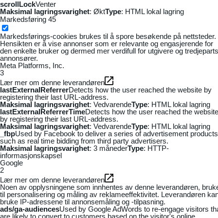
scrollLock
Venter
Maksimal lagringsvarighet
: Økt
Type
: HTML lokal lagring
Markedsføring
45
Markedsførings-cookies brukes til å spore besøkende på nettsteder.
Hensikten er å vise annonser som er relevante og engasjerende for
den enkelte bruker og dermed mer verdifull for utgivere og tredjepart
annonsører.
Meta Platforms, Inc.
3
Lær mer om denne leverandøren
lastExternalReferrer
Detects how the user reached the website by
registering their last URL-address.
Maksimal lagringsvarighet
: Vedvarende
Type
: HTML lokal lagring
lastExternalReferrerTime
Detects how the user reached the websit
by registering their last URL-address.
Maksimal lagringsvarighet
: Vedvarende
Type
: HTML lokal lagring
_fbp
Used by Facebook to deliver a series of advertisement products
such as real time bidding from third party advertisers.
Maksimal lagringsvarighet
: 3 måneder
Type
: HTTP-
informasjonskapsel
Google
2
Lær mer om denne leverandøren
Noen av opplysningene som innhentes av denne leverandøren, bruk
til personalisering og måling av reklameeffektivitet. Leverandøren ka
bruke IP-adressene til annonsemåling og -tilpasning.
ads/ga-audiences
Used by Google AdWords to re-engage visitors th
are likely to convert to customers based on the visitor's online