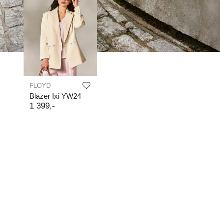
FLOYD
Blazer Ixi YW24
1
399
,-