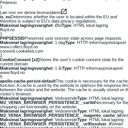
Pinterest
1
Lær mer om denne leverandøren
is_eu
Determines whether the user is located within the EU and
therefore is subject to EU's data privacy regulations.
Maksimal lagringsvarighet
: Økt
Type
: HTML lokal lagring
floyd.no
1
PHPSESSID
Preserves user session state across page requests.
Maksimal lagringsvarighet
: 1 dag
Type
: HTTP-informasjonskapsel
www.collect.floyd.no
consent.cookiebot.com
2
CookieConsent [x2]
Stores the user's cookie consent state for the
current domain
Maksimal lagringsvarighet
: 1 år
Type
: HTTP-informasjonskapsel
www.floyd.no
5
apollo-cache-persist-default
This cookie is necessary for the cache
function. A cache is used by the website to optimize the response ti
between the visitor and the website. The cache is usually stored on t
visitor’s browser.
Maksimal lagringsvarighet
: Vedvarende
Type
: HTML lokal lagring
M2_VENIA_BROWSER_PERSISTENCE__cartId
Necessary for th
shopping cart functionality on the website.
Maksimal lagringsvarighet
: Vedvarende
Type
: HTML lokal lagring
M2_VENIA_BROWSER_PERSISTENCE__magento_cache_id
Ven
Maksimal lagringsvarighet
: Vedvarende
Type
: HTML lokal lagring
M2_VENIA_BROWSER_PERSISTENCE__urlResolver_#
Venter