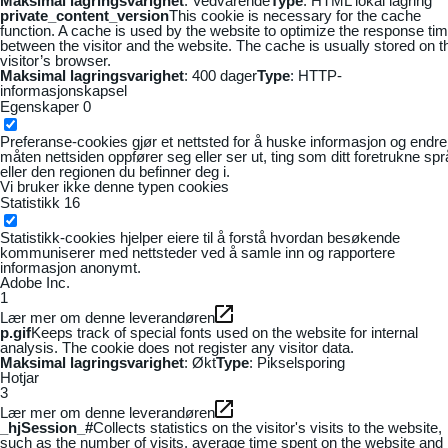
Maksimal lagringsvarighet
: Vedvarende
Type
: HTML lokal lagring
private_content_version
This cookie is necessary for the cache
function. A cache is used by the website to optimize the response ti
between the visitor and the website. The cache is usually stored on t
visitor’s browser.
Maksimal lagringsvarighet
: 400 dager
Type
: HTTP-
informasjonskapsel
Egenskaper
0
Preferanse-cookies gjør et nettsted for å huske informasjon og endre
måten nettsiden oppfører seg eller ser ut, ting som ditt foretrukne sp
eller den regionen du befinner deg i.
Vi bruker ikke denne typen cookies
Statistikk
16
Statistikk-cookies hjelper eiere til å forstå hvordan besøkende
kommuniserer med nettsteder ved å samle inn og rapportere
informasjon anonymt.
Adobe Inc.
1
Lær mer om denne leverandøren
p.gif
Keeps track of special fonts used on the website for internal
analysis. The cookie does not register any visitor data.
Maksimal lagringsvarighet
: Økt
Type
: Pikselsporing
Hotjar
3
Lær mer om denne leverandøren
_hjSession_#
Collects statistics on the visitor's visits to the website,
such as the number of visits, average time spent on the website and