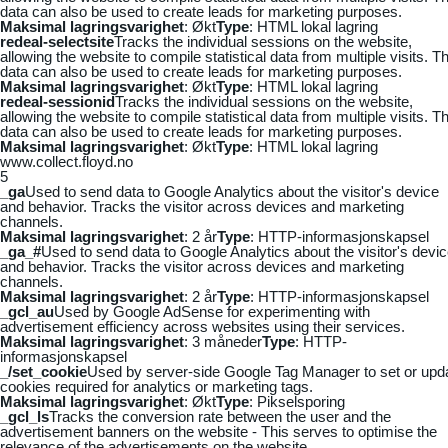
data can also be used to create leads for marketing purposes.
Maksimal lagringsvarighet
: Økt
Type
: HTML lokal lagring
redeal-selectsite
Tracks the individual sessions on the website,
allowing the website to compile statistical data from multiple visits. Th
data can also be used to create leads for marketing purposes.
Maksimal lagringsvarighet
: Økt
Type
: HTML lokal lagring
redeal-sessionid
Tracks the individual sessions on the website,
allowing the website to compile statistical data from multiple visits. Th
data can also be used to create leads for marketing purposes.
Maksimal lagringsvarighet
: Økt
Type
: HTML lokal lagring
www.collect.floyd.no
5
_ga
Used to send data to Google Analytics about the visitor's device
and behavior. Tracks the visitor across devices and marketing
channels.
Maksimal lagringsvarighet
: 2 år
Type
: HTTP-informasjonskapsel
_ga_#
Used to send data to Google Analytics about the visitor's devi
and behavior. Tracks the visitor across devices and marketing
channels.
Maksimal lagringsvarighet
: 2 år
Type
: HTTP-informasjonskapsel
_gcl_au
Used by Google AdSense for experimenting with
advertisement efficiency across websites using their services.
Maksimal lagringsvarighet
: 3 måneder
Type
: HTTP-
informasjonskapsel
_/set_cookie
Used by server-side Google Tag Manager to set or upd
cookies required for analytics or marketing tags.
Maksimal lagringsvarighet
: Økt
Type
: Pikselsporing
_gcl_ls
Tracks the conversion rate between the user and the
advertisement banners on the website - This serves to optimise the
relevance of the advertisements on the website.