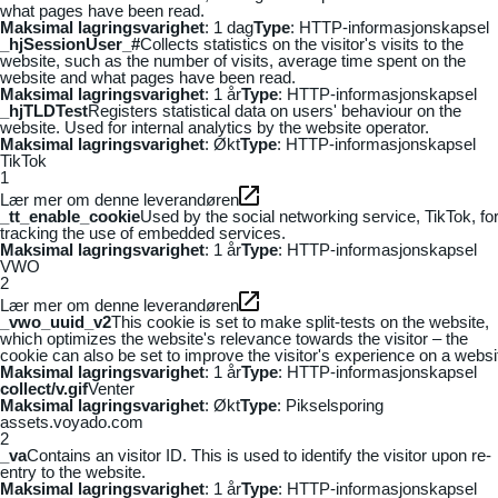
what pages have been read.
Maksimal lagringsvarighet
: 1 dag
Type
: HTTP-informasjonskapsel
_hjSessionUser_#
Collects statistics on the visitor's visits to the
website, such as the number of visits, average time spent on the
website and what pages have been read.
Maksimal lagringsvarighet
: 1 år
Type
: HTTP-informasjonskapsel
_hjTLDTest
Registers statistical data on users' behaviour on the
website. Used for internal analytics by the website operator.
Maksimal lagringsvarighet
: Økt
Type
: HTTP-informasjonskapsel
TikTok
1
Lær mer om denne leverandøren
_tt_enable_cookie
Used by the social networking service, TikTok, fo
tracking the use of embedded services.
Maksimal lagringsvarighet
: 1 år
Type
: HTTP-informasjonskapsel
VWO
2
Lær mer om denne leverandøren
_vwo_uuid_v2
This cookie is set to make split-tests on the website,
which optimizes the website's relevance towards the visitor – the
cookie can also be set to improve the visitor's experience on a websi
Maksimal lagringsvarighet
: 1 år
Type
: HTTP-informasjonskapsel
collect/v.gif
Venter
Maksimal lagringsvarighet
: Økt
Type
: Pikselsporing
assets.voyado.com
2
_va
Contains an visitor ID. This is used to identify the visitor upon re-
entry to the website.
Maksimal lagringsvarighet
: 1 år
Type
: HTTP-informasjonskapsel