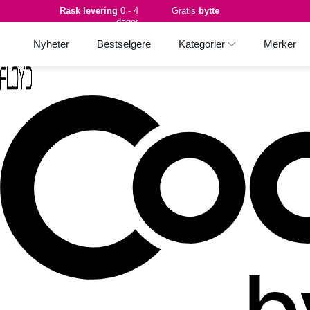
Rask levering
0 - 4
Gratis
bytte
dager
Nyheter
Bestselgere
Kategorier
Merker