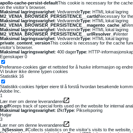
apollo-cache-persist-default
This cookie is necessary for the cache
on the visitor’s browser.
Maksimal lagringsvarighet
: Vedvarende
Type
: HTML lokal lagring
M2_VENIA_BROWSER_PERSISTENCE__cartId
Necessary for the 
Maksimal lagringsvarighet
: Vedvarende
Type
: HTML lokal lagring
M2_VENIA_BROWSER_PERSISTENCE__magento_cache_id
Ven
Maksimal lagringsvarighet
: Vedvarende
Type
: HTML lokal lagring
M2_VENIA_BROWSER_PERSISTENCE__urlResolver_#
Venter
Maksimal lagringsvarighet
: Vedvarende
Type
: HTML lokal lagring
private_content_version
This cookie is necessary for the cache fun
visitor’s browser.
Maksimal lagringsvarighet
: 400 dager
Type
: HTTP-informasjonskap
Egenskaper
0
Preferanse-cookies gjør et nettsted for å huske informasjon og endrer 
Vi bruker ikke denne typen cookies
Statistikk
16
Statistikk-cookies hjelper eiere til å forstå hvordan besøkende kom
Adobe Inc.
1
Lær mer om denne leverandøren
p.gif
Keeps track of special fonts used on the website for internal anal
Maksimal lagringsvarighet
: Økt
Type
: Pikselsporing
Hotjar
3
Lær mer om denne leverandøren
_hjSession_#
Collects statistics on the visitor's visits to the webs