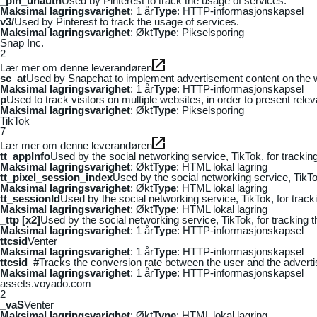
_pin_unauth
Used by Pinterest to track the usage of services.
Maksimal lagringsvarighet
: 1 år
Type
: HTTP-informasjonskapsel
v3/
Used by Pinterest to track the usage of services.
Maksimal lagringsvarighet
: Økt
Type
: Pikselsporing
Snap Inc.
2
Lær mer om denne leverandøren
sc_at
Used by Snapchat to implement advertisement content on the webs
Maksimal lagringsvarighet
: 1 år
Type
: HTTP-informasjonskapsel
p
Used to track visitors on multiple websites, in order to present rele
Maksimal lagringsvarighet
: Økt
Type
: Pikselsporing
TikTok
7
Lær mer om denne leverandøren
tt_appInfo
Used by the social networking service, TikTok, for tracki
Maksimal lagringsvarighet
: Økt
Type
: HTML lokal lagring
tt_pixel_session_index
Used by the social networking service, TikTo
Maksimal lagringsvarighet
: Økt
Type
: HTML lokal lagring
tt_sessionId
Used by the social networking service, TikTok, for trac
Maksimal lagringsvarighet
: Økt
Type
: HTML lokal lagring
_ttp [x2]
Used by the social networking service, TikTok, for tracking
Maksimal lagringsvarighet
: 1 år
Type
: HTTP-informasjonskapsel
ttcsid
Venter
Maksimal lagringsvarighet
: 1 år
Type
: HTTP-informasjonskapsel
ttcsid_#
Tracks the conversion rate between the user and the adverti
Maksimal lagringsvarighet
: 1 år
Type
: HTTP-informasjonskapsel
assets.voyado.com
2
_vaS
Venter
Maksimal lagringsvarighet
: Økt
Type
: HTML lokal lagring