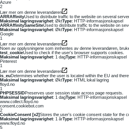
Azure
2
Lær mer om denne leverandøren
ARRAffinity
Used to distribute traffic to the website on several serv
Maksimal lagringsvarighet
: Økt
Type
: HTTP-informasjonskapsel
ARRAffinitySameSite
Used to distribute traffic to the website on se
Maksimal lagringsvarighet
: Økt
Type
: HTTP-informasjonskapsel
Google
1
Lær mer om denne leverandøren
Noen av opplysningene som innhentes av denne leverandøren, brukes t
test_cookie
Used to check if the user's browser supports cookies.
Maksimal lagringsvarighet
: 1 dag
Type
: HTTP-informasjonskapsel
Pinterest
1
Lær mer om denne leverandøren
is_eu
Determines whether the user is located within the EU and theref
Maksimal lagringsvarighet
: Økt
Type
: HTML lokal lagring
floyd.no
1
PHPSESSID
Preserves user session state across page requests.
Maksimal lagringsvarighet
: 1 dag
Type
: HTTP-informasjonskapsel
www.collect.floyd.no
consent.cookiebot.com
2
CookieConsent [x2]
Stores the user's cookie consent state for the 
Maksimal lagringsvarighet
: 1 år
Type
: HTTP-informasjonskapsel
www.floyd.no
5