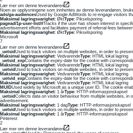
Lær mer om denne leverandøren
Noen av opplysningene som innhentes av denne leverandøren, brukes t
ads/ga-audiences
Used by Google AdWords to re-engage visitors that
Maksimal lagringsvarighet
: Økt
Type
: Pikselsporing
pagead/1p-user-list/#
Tracks if the user has shown interest in speci
advertisement efforts and facilitates payment of referral-fees betwee
Maksimal lagringsvarighet
: Økt
Type
: Pikselsporing
Microsoft
7
Lær mer om denne leverandøren
_uetsid
Used to track visitors on multiple websites, in order to prese
Maksimal lagringsvarighet
: Vedvarende
Type
: HTML lokal lagring
_uetsid_exp
Contains the expiry-date for the cookie with correspond
Maksimal lagringsvarighet
: Vedvarende
Type
: HTML lokal lagring
_uetvid
Used to track visitors on multiple websites, in order to prese
Maksimal lagringsvarighet
: Vedvarende
Type
: HTML lokal lagring
_uetvid_exp
Contains the expiry-date for the cookie with correspond
Maksimal lagringsvarighet
: Vedvarende
Type
: HTML lokal lagring
MUID
Used widely by Microsoft as a unique user ID. The cookie ena
Maksimal lagringsvarighet
: 1 år
Type
: HTTP-informasjonskapsel
_uetsid
Collects data on visitor behaviour from multiple websites, in
advertisement.
Maksimal lagringsvarighet
: 1 dag
Type
: HTTP-informasjonskapsel
_uetvid
Used to track visitors on multiple websites, in order to prese
Maksimal lagringsvarighet
: 1 år
Type
: HTTP-informasjonskapsel
Pinterest
2
Lær mer om denne leverandøren