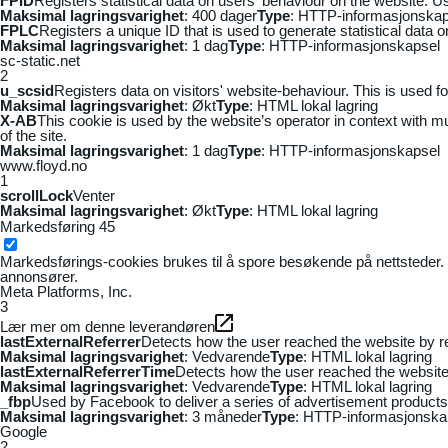
FPID
Registers statistical data on users' behaviour on the website. Us
Maksimal lagringsvarighet
: 400 dager
Type
: HTTP-informasjonskap
FPLC
Registers a unique ID that is used to generate statistical data 
Maksimal lagringsvarighet
: 1 dag
Type
: HTTP-informasjonskapsel
sc-static.net
2
u_scsid
Registers data on visitors' website-behaviour. This is used fo
Maksimal lagringsvarighet
: Økt
Type
: HTML lokal lagring
X-AB
This cookie is used by the website’s operator in context with mul
of the site.
Maksimal lagringsvarighet
: 1 dag
Type
: HTTP-informasjonskapsel
www.floyd.no
1
scrollLock
Venter
Maksimal lagringsvarighet
: Økt
Type
: HTML lokal lagring
Markedsføring
45
Markedsførings-cookies brukes til å spore besøkende på nettsteder. 
annonsører.
Meta Platforms, Inc.
3
Lær mer om denne leverandøren
lastExternalReferrer
Detects how the user reached the website by re
Maksimal lagringsvarighet
: Vedvarende
Type
: HTML lokal lagring
lastExternalReferrerTime
Detects how the user reached the website 
Maksimal lagringsvarighet
: Vedvarende
Type
: HTML lokal lagring
_fbp
Used by Facebook to deliver a series of advertisement products s
Maksimal lagringsvarighet
: 3 måneder
Type
: HTTP-informasjonska
Google
2