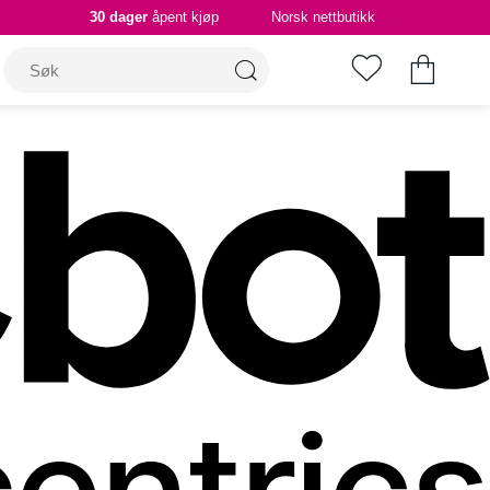
30 dager
åpent kjøp
Norsk nettbutikk