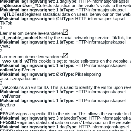
Maksimal lagringsvarighet
: 1 dag
Type
: HTTP-informasjonskapsel
_hjSessionUser_#
Collects statistics on the visitor's visits to the
Maksimal lagringsvarighet
: 1 år
Type
: HTTP-informasjonskapsel
_hjTLDTest
Registers statistical data on users' behaviour on the webs
Maksimal lagringsvarighet
: Økt
Type
: HTTP-informasjonskapsel
TikTok
1
Lær mer om denne leverandøren
_tt_enable_cookie
Used by the social networking service, TikTok, fo
Maksimal lagringsvarighet
: 1 år
Type
: HTTP-informasjonskapsel
VWO
2
Lær mer om denne leverandøren
_vwo_uuid_v2
This cookie is set to make split-tests on the website,
Maksimal lagringsvarighet
: 1 år
Type
: HTTP-informasjonskapsel
collect/v.gif
Venter
Maksimal lagringsvarighet
: Økt
Type
: Pikselsporing
assets.voyado.com
2
_va
Contains an visitor ID. This is used to identify the visitor upon re-
Maksimal lagringsvarighet
: 1 år
Type
: HTTP-informasjonskapsel
_vaI
Venter
Maksimal lagringsvarighet
: 1 år
Type
: HTTP-informasjonskapsel
floyd.no
4
FPAU
Assigns a specific ID to the visitor. This allows the website to 
Maksimal lagringsvarighet
: 3 måneder
Type
: HTTP-informasjonska
FPGSID
Registers statistical data on users' behaviour on the website.
Maksimal lagringsvarighet
: 1 dag
Type
: HTTP-informasjonskapsel