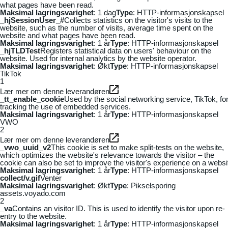
what pages have been read.
Maksimal lagringsvarighet
: 1 dag
Type
: HTTP-informasjonskapsel
_hjSessionUser_#
Collects statistics on the visitor's visits to the
website, such as the number of visits, average time spent on the
website and what pages have been read.
Maksimal lagringsvarighet
: 1 år
Type
: HTTP-informasjonskapsel
_hjTLDTest
Registers statistical data on users' behaviour on the
website. Used for internal analytics by the website operator.
Maksimal lagringsvarighet
: Økt
Type
: HTTP-informasjonskapsel
TikTok
1
Lær mer om denne leverandøren
_tt_enable_cookie
Used by the social networking service, TikTok, fo
tracking the use of embedded services.
Maksimal lagringsvarighet
: 1 år
Type
: HTTP-informasjonskapsel
VWO
2
Lær mer om denne leverandøren
_vwo_uuid_v2
This cookie is set to make split-tests on the website,
which optimizes the website's relevance towards the visitor – the
cookie can also be set to improve the visitor's experience on a websi
Maksimal lagringsvarighet
: 1 år
Type
: HTTP-informasjonskapsel
collect/v.gif
Venter
Maksimal lagringsvarighet
: Økt
Type
: Pikselsporing
assets.voyado.com
2
_va
Contains an visitor ID. This is used to identify the visitor upon re-
entry to the website.
Maksimal lagringsvarighet
: 1 år
Type
: HTTP-informasjonskapsel