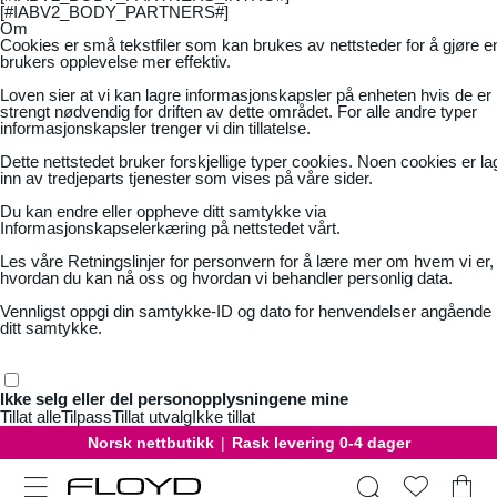
[#IABV2_BODY_PARTNERS#]
Om
Cookies er små tekstfiler som kan brukes av nettsteder for å gjøre e
brukers opplevelse mer effektiv.
Loven sier at vi kan lagre informasjonskapsler på enheten hvis de er
strengt nødvendig for driften av dette området. For alle andre typer
informasjonskapsler trenger vi din tillatelse.
Dette nettstedet bruker forskjellige typer cookies. Noen cookies er la
inn av tredjeparts tjenester som vises på våre sider.
Du kan endre eller oppheve ditt samtykke via
Informasjonskapselerkæring på nettstedet vårt.
Les våre
Retningslinjer for personvern
for å lære mer om hvem vi er,
hvordan du kan nå oss og hvordan vi behandler personlig data.
Vennligst oppgi din samtykke-ID og dato for henvendelser angående
ditt samtykke.
Ikke selg eller del personopplysningene mine
Tillat alle
Tilpass
Tillat utvalg
Ikke tillat
Norsk nettbutikk
|
Rask levering 0-4 dager