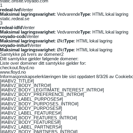
static.onsite.voyado.com
1
redeal-lvd
Venter
Maksimal lagringsvarighet
: Vedvarende
Type
: HTML lokal lagring
static.redeal.se
3
redeal-idfd
Venter
Maksimal lagringsvarighet
: Vedvarende
Type
: HTML lokal lagring
voyado-ccdc
Venter
Maksimal lagringsvarighet
: Økt
Type
: HTML lokal lagring
voyado-initurl
Venter
Maksimal lagringsvarighet
: Økt
Type
: HTML lokal lagring
Samtykke på tvers av domener
2
Ditt samtykke gjelder følgende domener:
Liste over domener ditt samtykke gjelder for:
checkout.floyd.no
www.floyd.no
Informasjonskapselerklæringen ble sist oppdatert 8/3/26 av
Cookiebo
[#IABV2_TITLE#]
[#IABV2_BODY_INTRO#]
[#IABV2_BODY_LEGITIMATE_INTEREST_INTRO#]
[#IABV2_BODY_PREFERENCE_INTRO#]
[#IABV2_LABEL_PURPOSES#]
[#IABV2_BODY_PURPOSES_INTRO#]
[#IABV2_BODY_PURPOSES#]
[#IABV2_LABEL_FEATURES#]
[#IABV2_BODY_FEATURES_INTRO#]
[#IABV2_BODY_FEATURES#]
[#IABV2_LABEL_PARTNERS#]
[#IABV2_BODY_PARTNERS_INTRO#]