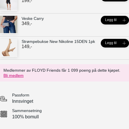
199
,-
Veske Carry
Legg til
349
,-
Strømpebukse New Nikoline 15DEN 1pk
Legg til
149
,-
Medlemmer av FLOYD Friends får 1 099 poeng på dette kjøpet.
Bli medlem
Passform
Innsvinget
Sammensetning
100% bomull