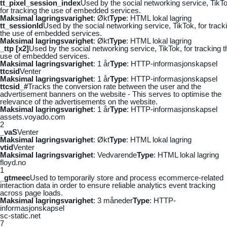
tt_pixel_session_index
Used by the social networking service, TikTo
for tracking the use of embedded services.
Maksimal lagringsvarighet
: Økt
Type
: HTML lokal lagring
tt_sessionId
Used by the social networking service, TikTok, for track
the use of embedded services.
Maksimal lagringsvarighet
: Økt
Type
: HTML lokal lagring
_ttp [x2]
Used by the social networking service, TikTok, for tracking t
use of embedded services.
Maksimal lagringsvarighet
: 1 år
Type
: HTTP-informasjonskapsel
ttcsid
Venter
Maksimal lagringsvarighet
: 1 år
Type
: HTTP-informasjonskapsel
ttcsid_#
Tracks the conversion rate between the user and the
advertisement banners on the website - This serves to optimise the
relevance of the advertisements on the website.
Maksimal lagringsvarighet
: 1 år
Type
: HTTP-informasjonskapsel
assets.voyado.com
2
_vaS
Venter
Maksimal lagringsvarighet
: Økt
Type
: HTML lokal lagring
vtid
Venter
Maksimal lagringsvarighet
: Vedvarende
Type
: HTML lokal lagring
floyd.no
1
_gtmeec
Used to temporarily store and process ecommerce-related
interaction data in order to ensure reliable analytics event tracking
across page loads.
Maksimal lagringsvarighet
: 3 måneder
Type
: HTTP-
informasjonskapsel
sc-static.net
7