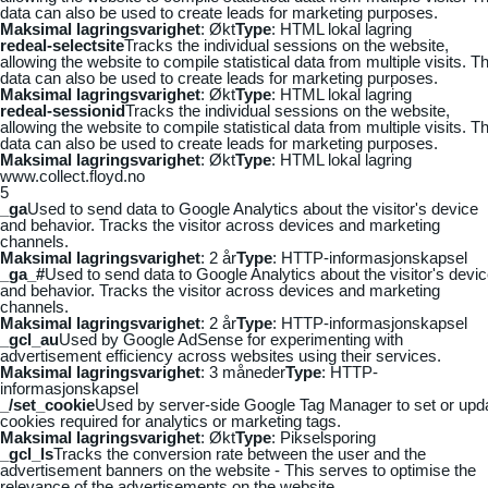
data can also be used to create leads for marketing purposes.
Maksimal lagringsvarighet
: Økt
Type
: HTML lokal lagring
redeal-selectsite
Tracks the individual sessions on the website,
allowing the website to compile statistical data from multiple visits. Th
data can also be used to create leads for marketing purposes.
Maksimal lagringsvarighet
: Økt
Type
: HTML lokal lagring
redeal-sessionid
Tracks the individual sessions on the website,
allowing the website to compile statistical data from multiple visits. Th
data can also be used to create leads for marketing purposes.
Maksimal lagringsvarighet
: Økt
Type
: HTML lokal lagring
www.collect.floyd.no
5
_ga
Used to send data to Google Analytics about the visitor's device
and behavior. Tracks the visitor across devices and marketing
channels.
Maksimal lagringsvarighet
: 2 år
Type
: HTTP-informasjonskapsel
_ga_#
Used to send data to Google Analytics about the visitor's devi
and behavior. Tracks the visitor across devices and marketing
channels.
Maksimal lagringsvarighet
: 2 år
Type
: HTTP-informasjonskapsel
_gcl_au
Used by Google AdSense for experimenting with
advertisement efficiency across websites using their services.
Maksimal lagringsvarighet
: 3 måneder
Type
: HTTP-
informasjonskapsel
_/set_cookie
Used by server-side Google Tag Manager to set or upd
cookies required for analytics or marketing tags.
Maksimal lagringsvarighet
: Økt
Type
: Pikselsporing
_gcl_ls
Tracks the conversion rate between the user and the
advertisement banners on the website - This serves to optimise the
relevance of the advertisements on the website.