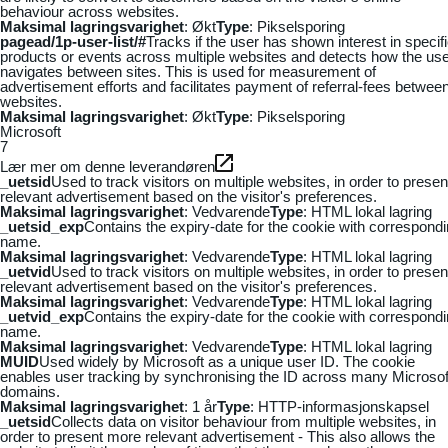
behaviour across websites.
Maksimal lagringsvarighet
: Økt
Type
: Pikselsporing
pagead/1p-user-list/#
Tracks if the user has shown interest in specif
products or events across multiple websites and detects how the us
navigates between sites. This is used for measurement of
advertisement efforts and facilitates payment of referral-fees betwee
websites.
Maksimal lagringsvarighet
: Økt
Type
: Pikselsporing
Microsoft
7
Lær mer om denne leverandøren
_uetsid
Used to track visitors on multiple websites, in order to presen
relevant advertisement based on the visitor's preferences.
Maksimal lagringsvarighet
: Vedvarende
Type
: HTML lokal lagring
_uetsid_exp
Contains the expiry-date for the cookie with correspond
name.
Maksimal lagringsvarighet
: Vedvarende
Type
: HTML lokal lagring
_uetvid
Used to track visitors on multiple websites, in order to presen
relevant advertisement based on the visitor's preferences.
Maksimal lagringsvarighet
: Vedvarende
Type
: HTML lokal lagring
_uetvid_exp
Contains the expiry-date for the cookie with correspond
name.
Maksimal lagringsvarighet
: Vedvarende
Type
: HTML lokal lagring
MUID
Used widely by Microsoft as a unique user ID. The cookie
enables user tracking by synchronising the ID across many Microsof
domains.
Maksimal lagringsvarighet
: 1 år
Type
: HTTP-informasjonskapsel
_uetsid
Collects data on visitor behaviour from multiple websites, in
order to present more relevant advertisement - This also allows the