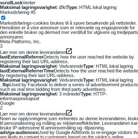
scrollLock
Venter
Maksimal lagringsvarighet
: Økt
Type
: HTML lokal lagring
Markedsføring
45
Markedsførings-cookies brukes til å spore besøkende på nettsteder.
Hensikten er å vise annonser som er relevante og engasjerende for
den enkelte bruker og dermed mer verdifull for utgivere og tredjepart
annonsører.
Meta Platforms, Inc.
3
Lær mer om denne leverandøren
lastExternalReferrer
Detects how the user reached the website by
registering their last URL-address.
Maksimal lagringsvarighet
: Vedvarende
Type
: HTML lokal lagring
lastExternalReferrerTime
Detects how the user reached the websit
by registering their last URL-address.
Maksimal lagringsvarighet
: Vedvarende
Type
: HTML lokal lagring
_fbp
Used by Facebook to deliver a series of advertisement products
such as real time bidding from third party advertisers.
Maksimal lagringsvarighet
: 3 måneder
Type
: HTTP-
informasjonskapsel
Google
2
Lær mer om denne leverandøren
Noen av opplysningene som innhentes av denne leverandøren, bruk
til personalisering og måling av reklameeffektivitet. Leverandøren ka
bruke IP-adressene til annonsemåling og -tilpasning.
ads/ga-audiences
Used by Google AdWords to re-engage visitors th
are likely to convert to customers based on the visitor's online