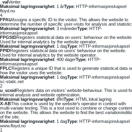
_vaI
Venter
Maksimal lagringsvarighet
: 1 år
Type
: HTTP-informasjonskapsel
floyd.no
4
FPAU
Assigns a specific ID to the visitor. This allows the website to
determine the number of specific user-visits for analysis and statistic
Maksimal lagringsvarighet
: 3 måneder
Type
: HTTP-
informasjonskapsel
FPGSID
Registers statistical data on users' behaviour on the website
Used for internal analytics by the website operator.
Maksimal lagringsvarighet
: 1 dag
Type
: HTTP-informasjonskapsel
FPID
Registers statistical data on users' behaviour on the website.
Used for internal analytics by the website operator.
Maksimal lagringsvarighet
: 400 dager
Type
: HTTP-
informasjonskapsel
FPLC
Registers a unique ID that is used to generate statistical data o
how the visitor uses the website.
Maksimal lagringsvarighet
: 1 dag
Type
: HTTP-informasjonskapsel
sc-static.net
2
u_scsid
Registers data on visitors' website-behaviour. This is used fo
internal analysis and website optimization.
Maksimal lagringsvarighet
: Økt
Type
: HTML lokal lagring
X-AB
This cookie is used by the website’s operator in context with
multi-variate testing. This is a tool used to combine or change conten
on the website. This allows the website to find the best variation/editi
of the site.
Maksimal lagringsvarighet
: 1 dag
Type
: HTTP-informasjonskapsel
www.floyd.no
1