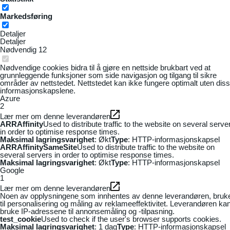
Markedsføring
Detaljer
Detaljer
Nødvendig
12
Nødvendige cookies bidra til å gjøre en nettside brukbart ved at
grunnleggende funksjoner som side navigasjon og tilgang til sikre
områder av nettstedet. Nettstedet kan ikke fungere optimalt uten dis
informasjonskapslene.
Azure
2
Lær mer om denne leverandøren
ARRAffinity
Used to distribute traffic to the website on several serve
in order to optimise response times.
Maksimal lagringsvarighet
: Økt
Type
: HTTP-informasjonskapsel
ARRAffinitySameSite
Used to distribute traffic to the website on
several servers in order to optimise response times.
Maksimal lagringsvarighet
: Økt
Type
: HTTP-informasjonskapsel
Google
1
Lær mer om denne leverandøren
Noen av opplysningene som innhentes av denne leverandøren, bruk
til personalisering og måling av reklameeffektivitet. Leverandøren ka
bruke IP-adressene til annonsemåling og -tilpasning.
test_cookie
Used to check if the user's browser supports cookies.
Maksimal lagringsvarighet
: 1 dag
Type
: HTTP-informasjonskapsel