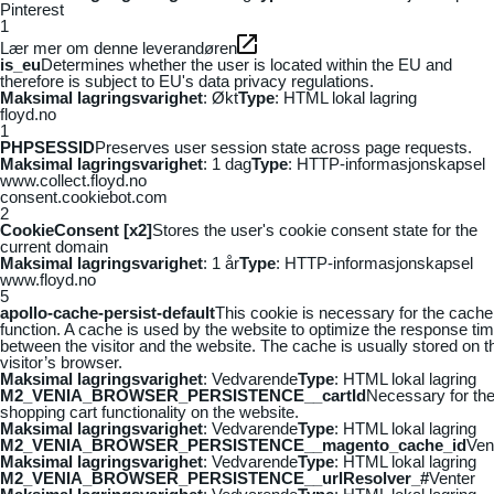
Pinterest
1
Lær mer om denne leverandøren
is_eu
Determines whether the user is located within the EU and
therefore is subject to EU's data privacy regulations.
Maksimal lagringsvarighet
: Økt
Type
: HTML lokal lagring
floyd.no
1
PHPSESSID
Preserves user session state across page requests.
Maksimal lagringsvarighet
: 1 dag
Type
: HTTP-informasjonskapsel
www.collect.floyd.no
consent.cookiebot.com
2
CookieConsent [x2]
Stores the user's cookie consent state for the
current domain
Maksimal lagringsvarighet
: 1 år
Type
: HTTP-informasjonskapsel
www.floyd.no
5
apollo-cache-persist-default
This cookie is necessary for the cache
function. A cache is used by the website to optimize the response ti
between the visitor and the website. The cache is usually stored on t
visitor’s browser.
Maksimal lagringsvarighet
: Vedvarende
Type
: HTML lokal lagring
M2_VENIA_BROWSER_PERSISTENCE__cartId
Necessary for th
shopping cart functionality on the website.
Maksimal lagringsvarighet
: Vedvarende
Type
: HTML lokal lagring
M2_VENIA_BROWSER_PERSISTENCE__magento_cache_id
Ven
Maksimal lagringsvarighet
: Vedvarende
Type
: HTML lokal lagring
M2_VENIA_BROWSER_PERSISTENCE__urlResolver_#
Venter