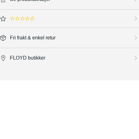
0.0 star rating
Fri frakt & enkel retur
FLOYD butikker