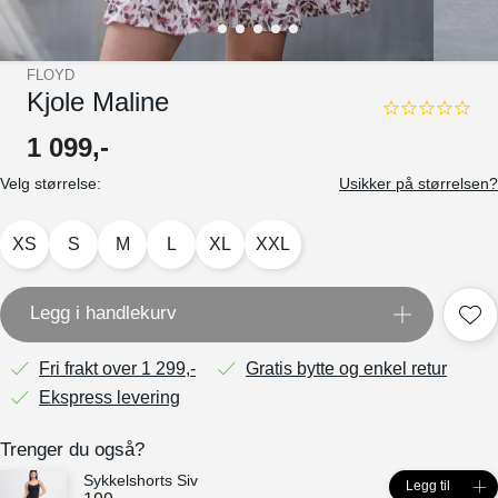
FLOYD
Kjole Maline
0.0
star
1
099
,-
rating
Velg størrelse:
Usikker på størrelsen?
XS
S
M
L
XL
XXL
Legg i handlekurv
Fri frakt over 1 299,-
Gratis bytte og enkel retur
Ekspress levering
Trenger du også?
Sykkelshorts Siv
Legg til