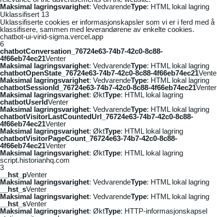
Maksimal lagringsvarighet
: Vedvarende
Type
: HTML lokal lagring
Uklassifisert
13
Uklassifiserte cookies er informasjonskapsler som vi er i ferd med å
klassifisere, sammen med leverandørene av enkelte cookies.
chatbot-ui-virid-sigma.vercel.app
6
chatbotConversation_76724e63-74b7-42c0-8c88-
4f66eb74ec21
Venter
Maksimal lagringsvarighet
: Vedvarende
Type
: HTML lokal lagring
chatbotOpenState_76724e63-74b7-42c0-8c88-4f66eb74ec21
Vente
Maksimal lagringsvarighet
: Vedvarende
Type
: HTML lokal lagring
chatbotSessionId_76724e63-74b7-42c0-8c88-4f66eb74ec21
Venter
Maksimal lagringsvarighet
: Økt
Type
: HTML lokal lagring
chatbotUserId
Venter
Maksimal lagringsvarighet
: Vedvarende
Type
: HTML lokal lagring
chatbotVisitorLastCountedUrl_76724e63-74b7-42c0-8c88-
4f66eb74ec21
Venter
Maksimal lagringsvarighet
: Økt
Type
: HTML lokal lagring
chatbotVisitorPageCount_76724e63-74b7-42c0-8c88-
4f66eb74ec21
Venter
Maksimal lagringsvarighet
: Økt
Type
: HTML lokal lagring
script.historianhq.com
3
__hst_p
Venter
Maksimal lagringsvarighet
: Vedvarende
Type
: HTML lokal lagring
__hst_s
Venter
Maksimal lagringsvarighet
: Vedvarende
Type
: HTML lokal lagring
__hst_s
Venter
Maksimal lagringsvarighet
: Økt
Type
: HTTP-informasjonskapsel