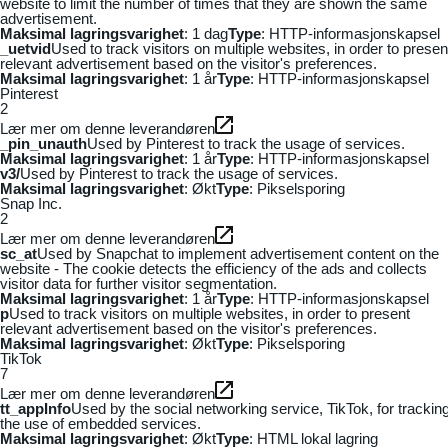
website to limit the number of times that they are shown the same
advertisement.
Maksimal lagringsvarighet
: 1 dag
Type
: HTTP-informasjonskapsel
_uetvid
Used to track visitors on multiple websites, in order to presen
relevant advertisement based on the visitor's preferences.
Maksimal lagringsvarighet
: 1 år
Type
: HTTP-informasjonskapsel
Pinterest
2
Lær mer om denne leverandøren
_pin_unauth
Used by Pinterest to track the usage of services.
Maksimal lagringsvarighet
: 1 år
Type
: HTTP-informasjonskapsel
v3/
Used by Pinterest to track the usage of services.
Maksimal lagringsvarighet
: Økt
Type
: Pikselsporing
Snap Inc.
2
Lær mer om denne leverandøren
sc_at
Used by Snapchat to implement advertisement content on the
website - The cookie detects the efficiency of the ads and collects
visitor data for further visitor segmentation.
Maksimal lagringsvarighet
: 1 år
Type
: HTTP-informasjonskapsel
p
Used to track visitors on multiple websites, in order to present
relevant advertisement based on the visitor's preferences.
Maksimal lagringsvarighet
: Økt
Type
: Pikselsporing
TikTok
7
Lær mer om denne leverandøren
tt_appInfo
Used by the social networking service, TikTok, for trackin
the use of embedded services.
Maksimal lagringsvarighet
: Økt
Type
: HTML lokal lagring