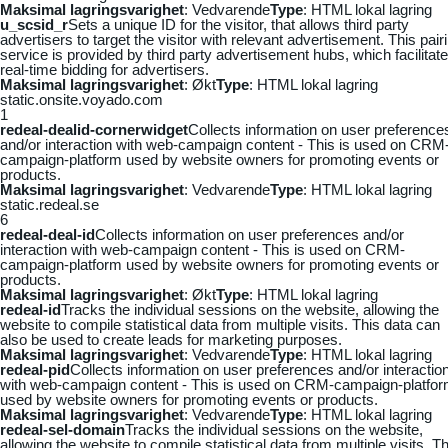
Maksimal lagringsvarighet
: Vedvarende
Type
: HTML lokal lagring
u_scsid_r
Sets a unique ID for the visitor, that allows third party
advertisers to target the visitor with relevant advertisement. This pair
service is provided by third party advertisement hubs, which facilitat
real-time bidding for advertisers.
Maksimal lagringsvarighet
: Økt
Type
: HTML lokal lagring
static.onsite.voyado.com
1
redeal-dealid-cornerwidget
Collects information on user preference
and/or interaction with web-campaign content - This is used on CRM
campaign-platform used by website owners for promoting events or
products.
Maksimal lagringsvarighet
: Vedvarende
Type
: HTML lokal lagring
static.redeal.se
6
redeal-deal-id
Collects information on user preferences and/or
interaction with web-campaign content - This is used on CRM-
campaign-platform used by website owners for promoting events or
products.
Maksimal lagringsvarighet
: Økt
Type
: HTML lokal lagring
redeal-id
Tracks the individual sessions on the website, allowing the
website to compile statistical data from multiple visits. This data can
also be used to create leads for marketing purposes.
Maksimal lagringsvarighet
: Vedvarende
Type
: HTML lokal lagring
redeal-pid
Collects information on user preferences and/or interactio
with web-campaign content - This is used on CRM-campaign-platfo
used by website owners for promoting events or products.
Maksimal lagringsvarighet
: Vedvarende
Type
: HTML lokal lagring
redeal-sel-domain
Tracks the individual sessions on the website,
allowing the website to compile statistical data from multiple visits. Th