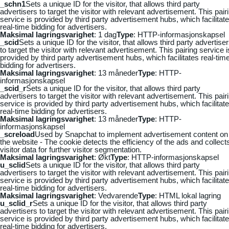
_schn1
Sets a unique ID for the visitor, that allows third party
advertisers to target the visitor with relevant advertisement. This pair
service is provided by third party advertisement hubs, which facilitat
real-time bidding for advertisers.
Maksimal lagringsvarighet
: 1 dag
Type
: HTTP-informasjonskapsel
_scid
Sets a unique ID for the visitor, that allows third party advertise
to target the visitor with relevant advertisement. This pairing service i
provided by third party advertisement hubs, which facilitates real-tim
bidding for advertisers.
Maksimal lagringsvarighet
: 13 måneder
Type
: HTTP-
informasjonskapsel
_scid_r
Sets a unique ID for the visitor, that allows third party
advertisers to target the visitor with relevant advertisement. This pair
service is provided by third party advertisement hubs, which facilitat
real-time bidding for advertisers.
Maksimal lagringsvarighet
: 13 måneder
Type
: HTTP-
informasjonskapsel
_screload
Used by Snapchat to implement advertisement content on
the website - The cookie detects the efficiency of the ads and collect
visitor data for further visitor segmentation.
Maksimal lagringsvarighet
: Økt
Type
: HTTP-informasjonskapsel
u_sclid
Sets a unique ID for the visitor, that allows third party
advertisers to target the visitor with relevant advertisement. This pair
service is provided by third party advertisement hubs, which facilitat
real-time bidding for advertisers.
Maksimal lagringsvarighet
: Vedvarende
Type
: HTML lokal lagring
u_sclid_r
Sets a unique ID for the visitor, that allows third party
advertisers to target the visitor with relevant advertisement. This pair
service is provided by third party advertisement hubs, which facilitat
real-time bidding for advertisers.