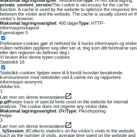
Maksimal lagringsvarighet
: Vedvarende
Type
: HTML lokal lagring
private_content_version
This cookie is necessary for the cache
function. A cache is used by the website to optimize the response ti
between the visitor and the website. The cache is usually stored on t
visitor’s browser.
Maksimal lagringsvarighet
: 400 dager
Type
: HTTP-
informasjonskapsel
Egenskaper
0
Preferanse-cookies gjør et nettsted for å huske informasjon og endre
måten nettsiden oppfører seg eller ser ut, ting som ditt foretrukne sp
eller den regionen du befinner deg i.
Vi bruker ikke denne typen cookies
Statistikk
16
Statistikk-cookies hjelper eiere til å forstå hvordan besøkende
kommuniserer med nettsteder ved å samle inn og rapportere
informasjon anonymt.
Adobe Inc.
1
Lær mer om denne leverandøren
p.gif
Keeps track of special fonts used on the website for internal
analysis. The cookie does not register any visitor data.
Maksimal lagringsvarighet
: Økt
Type
: Pikselsporing
Hotjar
3
Lær mer om denne leverandøren
_hjSession_#
Collects statistics on the visitor's visits to the website,
such as the number of visits, average time spent on the website and