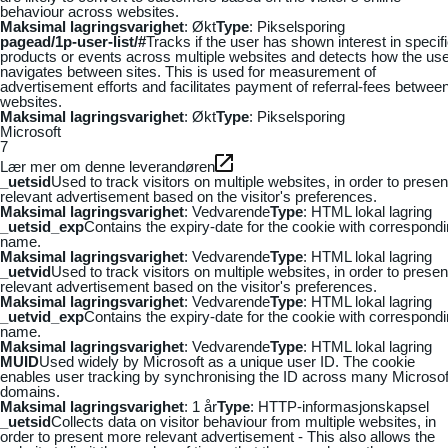
behaviour across websites.
Maksimal lagringsvarighet
: Økt
Type
: Pikselsporing
pagead/1p-user-list/#
Tracks if the user has shown interest in specif
products or events across multiple websites and detects how the us
navigates between sites. This is used for measurement of
advertisement efforts and facilitates payment of referral-fees betwee
websites.
Maksimal lagringsvarighet
: Økt
Type
: Pikselsporing
Microsoft
7
Lær mer om denne leverandøren
_uetsid
Used to track visitors on multiple websites, in order to presen
relevant advertisement based on the visitor's preferences.
Maksimal lagringsvarighet
: Vedvarende
Type
: HTML lokal lagring
_uetsid_exp
Contains the expiry-date for the cookie with correspond
name.
Maksimal lagringsvarighet
: Vedvarende
Type
: HTML lokal lagring
_uetvid
Used to track visitors on multiple websites, in order to presen
relevant advertisement based on the visitor's preferences.
Maksimal lagringsvarighet
: Vedvarende
Type
: HTML lokal lagring
_uetvid_exp
Contains the expiry-date for the cookie with correspond
name.
Maksimal lagringsvarighet
: Vedvarende
Type
: HTML lokal lagring
MUID
Used widely by Microsoft as a unique user ID. The cookie
enables user tracking by synchronising the ID across many Microsof
domains.
Maksimal lagringsvarighet
: 1 år
Type
: HTTP-informasjonskapsel
_uetsid
Collects data on visitor behaviour from multiple websites, in
order to present more relevant advertisement - This also allows the