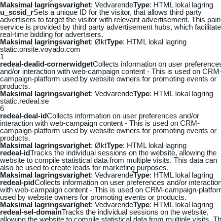
Maksimal lagringsvarighet
: Vedvarende
Type
: HTML lokal lagring
u_scsid_r
Sets a unique ID for the visitor, that allows third party
advertisers to target the visitor with relevant advertisement. This pair
service is provided by third party advertisement hubs, which facilitat
real-time bidding for advertisers.
Maksimal lagringsvarighet
: Økt
Type
: HTML lokal lagring
static.onsite.voyado.com
1
redeal-dealid-cornerwidget
Collects information on user preference
and/or interaction with web-campaign content - This is used on CRM
campaign-platform used by website owners for promoting events or
products.
Maksimal lagringsvarighet
: Vedvarende
Type
: HTML lokal lagring
static.redeal.se
6
redeal-deal-id
Collects information on user preferences and/or
interaction with web-campaign content - This is used on CRM-
campaign-platform used by website owners for promoting events or
products.
Maksimal lagringsvarighet
: Økt
Type
: HTML lokal lagring
redeal-id
Tracks the individual sessions on the website, allowing the
website to compile statistical data from multiple visits. This data can
also be used to create leads for marketing purposes.
Maksimal lagringsvarighet
: Vedvarende
Type
: HTML lokal lagring
redeal-pid
Collects information on user preferences and/or interactio
with web-campaign content - This is used on CRM-campaign-platfo
used by website owners for promoting events or products.
Maksimal lagringsvarighet
: Vedvarende
Type
: HTML lokal lagring
redeal-sel-domain
Tracks the individual sessions on the website,
allowing the website to compile statistical data from multiple visits. Th