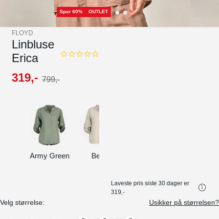
Spar 60%
OUTLET
FLOYD
Linbluse
Erica
0.0
star
rating
319
,-
799
,-
Army Green
Beige
Jeansblue
Navy
Laveste pris siste 30 dager er
319,-
Velg størrelse:
Usikker på størrelsen?