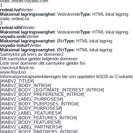
static.onsite.voyado.com
1
redeal-lvd
Venter
Maksimal lagringsvarighet
: Vedvarende
Type
: HTML lokal lagring
static.redeal.se
3
redeal-idfd
Venter
Maksimal lagringsvarighet
: Vedvarende
Type
: HTML lokal lagring
voyado-ccdc
Venter
Maksimal lagringsvarighet
: Økt
Type
: HTML lokal lagring
voyado-initurl
Venter
Maksimal lagringsvarighet
: Økt
Type
: HTML lokal lagring
Samtykke på tvers av domener
2
Ditt samtykke gjelder følgende domener:
Liste over domener ditt samtykke gjelder for:
checkout.floyd.no
www.floyd.no
Informasjonskapselerklæringen ble sist oppdatert 8/3/26 av
Cookiebo
[#IABV2_TITLE#]
[#IABV2_BODY_INTRO#]
[#IABV2_BODY_LEGITIMATE_INTEREST_INTRO#]
[#IABV2_BODY_PREFERENCE_INTRO#]
[#IABV2_LABEL_PURPOSES#]
[#IABV2_BODY_PURPOSES_INTRO#]
[#IABV2_BODY_PURPOSES#]
[#IABV2_LABEL_FEATURES#]
[#IABV2_BODY_FEATURES_INTRO#]
[#IABV2_BODY_FEATURES#]
[#IABV2_LABEL_PARTNERS#]
[#IABV2_BODY_PARTNERS_INTRO#]