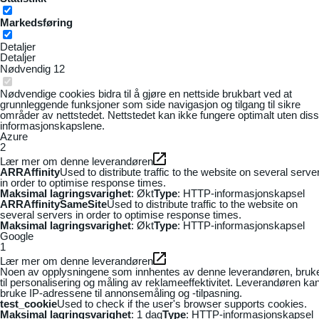
Markedsføring
Detaljer
Detaljer
Nødvendig
12
Nødvendige cookies bidra til å gjøre en nettside brukbart ved at
grunnleggende funksjoner som side navigasjon og tilgang til sikre
områder av nettstedet. Nettstedet kan ikke fungere optimalt uten dis
informasjonskapslene.
Azure
2
Lær mer om denne leverandøren
ARRAffinity
Used to distribute traffic to the website on several serve
in order to optimise response times.
Maksimal lagringsvarighet
: Økt
Type
: HTTP-informasjonskapsel
ARRAffinitySameSite
Used to distribute traffic to the website on
several servers in order to optimise response times.
Maksimal lagringsvarighet
: Økt
Type
: HTTP-informasjonskapsel
Google
1
Lær mer om denne leverandøren
Noen av opplysningene som innhentes av denne leverandøren, bruk
til personalisering og måling av reklameeffektivitet. Leverandøren ka
bruke IP-adressene til annonsemåling og -tilpasning.
test_cookie
Used to check if the user's browser supports cookies.
Maksimal lagringsvarighet
: 1 dag
Type
: HTTP-informasjonskapsel