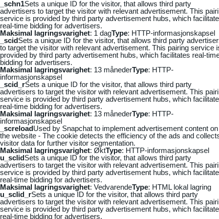
_schn1
Sets a unique ID for the visitor, that allows third party
advertisers to target the visitor with relevant advertisement. This pair
service is provided by third party advertisement hubs, which facilitat
real-time bidding for advertisers.
Maksimal lagringsvarighet
: 1 dag
Type
: HTTP-informasjonskapsel
_scid
Sets a unique ID for the visitor, that allows third party advertise
to target the visitor with relevant advertisement. This pairing service i
provided by third party advertisement hubs, which facilitates real-tim
bidding for advertisers.
Maksimal lagringsvarighet
: 13 måneder
Type
: HTTP-
informasjonskapsel
_scid_r
Sets a unique ID for the visitor, that allows third party
advertisers to target the visitor with relevant advertisement. This pair
service is provided by third party advertisement hubs, which facilitat
real-time bidding for advertisers.
Maksimal lagringsvarighet
: 13 måneder
Type
: HTTP-
informasjonskapsel
_screload
Used by Snapchat to implement advertisement content on
the website - The cookie detects the efficiency of the ads and collect
visitor data for further visitor segmentation.
Maksimal lagringsvarighet
: Økt
Type
: HTTP-informasjonskapsel
u_sclid
Sets a unique ID for the visitor, that allows third party
advertisers to target the visitor with relevant advertisement. This pair
service is provided by third party advertisement hubs, which facilitat
real-time bidding for advertisers.
Maksimal lagringsvarighet
: Vedvarende
Type
: HTML lokal lagring
u_sclid_r
Sets a unique ID for the visitor, that allows third party
advertisers to target the visitor with relevant advertisement. This pair
service is provided by third party advertisement hubs, which facilitat
real-time bidding for advertisers.