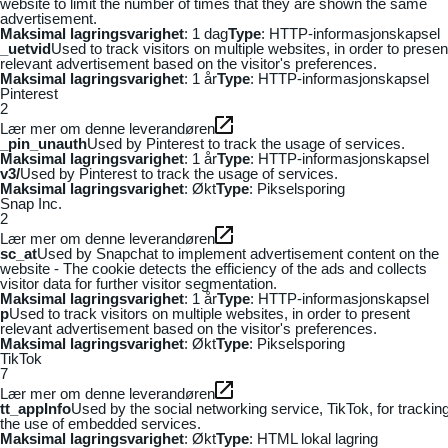
website to limit the number of times that they are shown the same
advertisement.
Maksimal lagringsvarighet
: 1 dag
Type
: HTTP-informasjonskapsel
_uetvid
Used to track visitors on multiple websites, in order to presen
relevant advertisement based on the visitor's preferences.
Maksimal lagringsvarighet
: 1 år
Type
: HTTP-informasjonskapsel
Pinterest
2
Lær mer om denne leverandøren
_pin_unauth
Used by Pinterest to track the usage of services.
Maksimal lagringsvarighet
: 1 år
Type
: HTTP-informasjonskapsel
v3/
Used by Pinterest to track the usage of services.
Maksimal lagringsvarighet
: Økt
Type
: Pikselsporing
Snap Inc.
2
Lær mer om denne leverandøren
sc_at
Used by Snapchat to implement advertisement content on the
website - The cookie detects the efficiency of the ads and collects
visitor data for further visitor segmentation.
Maksimal lagringsvarighet
: 1 år
Type
: HTTP-informasjonskapsel
p
Used to track visitors on multiple websites, in order to present
relevant advertisement based on the visitor's preferences.
Maksimal lagringsvarighet
: Økt
Type
: Pikselsporing
TikTok
7
Lær mer om denne leverandøren
tt_appInfo
Used by the social networking service, TikTok, for trackin
the use of embedded services.
Maksimal lagringsvarighet
: Økt
Type
: HTML lokal lagring