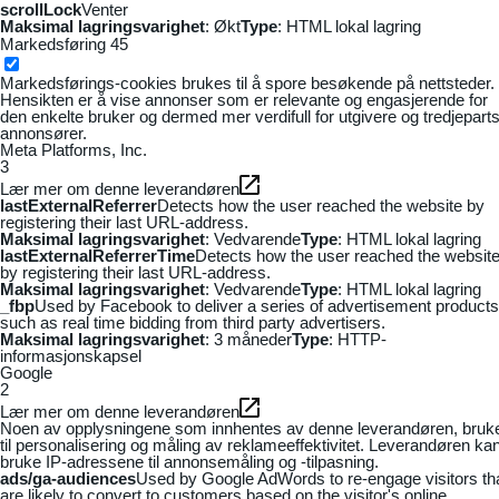
scrollLock
Venter
Maksimal lagringsvarighet
: Økt
Type
: HTML lokal lagring
Markedsføring
45
Markedsførings-cookies brukes til å spore besøkende på nettsteder.
Hensikten er å vise annonser som er relevante og engasjerende for
den enkelte bruker og dermed mer verdifull for utgivere og tredjepart
annonsører.
Meta Platforms, Inc.
3
Lær mer om denne leverandøren
lastExternalReferrer
Detects how the user reached the website by
registering their last URL-address.
Maksimal lagringsvarighet
: Vedvarende
Type
: HTML lokal lagring
lastExternalReferrerTime
Detects how the user reached the websit
by registering their last URL-address.
Maksimal lagringsvarighet
: Vedvarende
Type
: HTML lokal lagring
_fbp
Used by Facebook to deliver a series of advertisement products
such as real time bidding from third party advertisers.
Maksimal lagringsvarighet
: 3 måneder
Type
: HTTP-
informasjonskapsel
Google
2
Lær mer om denne leverandøren
Noen av opplysningene som innhentes av denne leverandøren, bruk
til personalisering og måling av reklameeffektivitet. Leverandøren ka
bruke IP-adressene til annonsemåling og -tilpasning.
ads/ga-audiences
Used by Google AdWords to re-engage visitors th
are likely to convert to customers based on the visitor's online