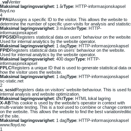
_vaI
Venter
Maksimal lagringsvarighet
: 1 år
Type
: HTTP-informasjonskapsel
floyd.no
4
FPAU
Assigns a specific ID to the visitor. This allows the website to
determine the number of specific user-visits for analysis and statistic
Maksimal lagringsvarighet
: 3 måneder
Type
: HTTP-
informasjonskapsel
FPGSID
Registers statistical data on users' behaviour on the website
Used for internal analytics by the website operator.
Maksimal lagringsvarighet
: 1 dag
Type
: HTTP-informasjonskapsel
FPID
Registers statistical data on users' behaviour on the website.
Used for internal analytics by the website operator.
Maksimal lagringsvarighet
: 400 dager
Type
: HTTP-
informasjonskapsel
FPLC
Registers a unique ID that is used to generate statistical data o
how the visitor uses the website.
Maksimal lagringsvarighet
: 1 dag
Type
: HTTP-informasjonskapsel
sc-static.net
2
u_scsid
Registers data on visitors' website-behaviour. This is used fo
internal analysis and website optimization.
Maksimal lagringsvarighet
: Økt
Type
: HTML lokal lagring
X-AB
This cookie is used by the website’s operator in context with
multi-variate testing. This is a tool used to combine or change conten
on the website. This allows the website to find the best variation/editi
of the site.
Maksimal lagringsvarighet
: 1 dag
Type
: HTTP-informasjonskapsel
www.floyd.no
1