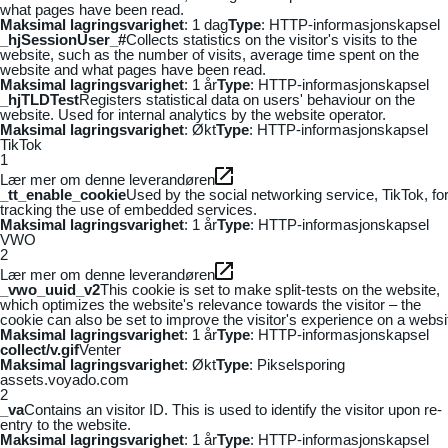
what pages have been read.
Maksimal lagringsvarighet
: 1 dag
Type
: HTTP-informasjonskapsel
_hjSessionUser_#
Collects statistics on the visitor's visits to the
website, such as the number of visits, average time spent on the
website and what pages have been read.
Maksimal lagringsvarighet
: 1 år
Type
: HTTP-informasjonskapsel
_hjTLDTest
Registers statistical data on users' behaviour on the
website. Used for internal analytics by the website operator.
Maksimal lagringsvarighet
: Økt
Type
: HTTP-informasjonskapsel
TikTok
1
Lær mer om denne leverandøren
_tt_enable_cookie
Used by the social networking service, TikTok, fo
tracking the use of embedded services.
Maksimal lagringsvarighet
: 1 år
Type
: HTTP-informasjonskapsel
VWO
2
Lær mer om denne leverandøren
_vwo_uuid_v2
This cookie is set to make split-tests on the website,
which optimizes the website's relevance towards the visitor – the
cookie can also be set to improve the visitor's experience on a websi
Maksimal lagringsvarighet
: 1 år
Type
: HTTP-informasjonskapsel
collect/v.gif
Venter
Maksimal lagringsvarighet
: Økt
Type
: Pikselsporing
assets.voyado.com
2
_va
Contains an visitor ID. This is used to identify the visitor upon re-
entry to the website.
Maksimal lagringsvarighet
: 1 år
Type
: HTTP-informasjonskapsel