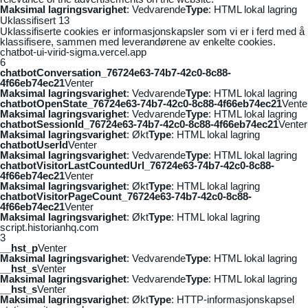
Maksimal lagringsvarighet
: Vedvarende
Type
: HTML lokal lagring
Uklassifisert
13
Uklassifiserte cookies er informasjonskapsler som vi er i ferd med å
klassifisere, sammen med leverandørene av enkelte cookies.
chatbot-ui-virid-sigma.vercel.app
6
chatbotConversation_76724e63-74b7-42c0-8c88-
4f66eb74ec21
Venter
Maksimal lagringsvarighet
: Vedvarende
Type
: HTML lokal lagring
chatbotOpenState_76724e63-74b7-42c0-8c88-4f66eb74ec21
Vente
Maksimal lagringsvarighet
: Vedvarende
Type
: HTML lokal lagring
chatbotSessionId_76724e63-74b7-42c0-8c88-4f66eb74ec21
Venter
Maksimal lagringsvarighet
: Økt
Type
: HTML lokal lagring
chatbotUserId
Venter
Maksimal lagringsvarighet
: Vedvarende
Type
: HTML lokal lagring
chatbotVisitorLastCountedUrl_76724e63-74b7-42c0-8c88-
4f66eb74ec21
Venter
Maksimal lagringsvarighet
: Økt
Type
: HTML lokal lagring
chatbotVisitorPageCount_76724e63-74b7-42c0-8c88-
4f66eb74ec21
Venter
Maksimal lagringsvarighet
: Økt
Type
: HTML lokal lagring
script.historianhq.com
3
__hst_p
Venter
Maksimal lagringsvarighet
: Vedvarende
Type
: HTML lokal lagring
__hst_s
Venter
Maksimal lagringsvarighet
: Vedvarende
Type
: HTML lokal lagring
__hst_s
Venter
Maksimal lagringsvarighet
: Økt
Type
: HTTP-informasjonskapsel