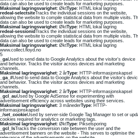
data can also be used to create leads for marketing purposes.
Maksimal lagringsvarighet
: Økt
Type
: HTML lokal lagring
redeal-selectsite
Tracks the individual sessions on the website,
allowing the website to compile statistical data from multiple visits. Th
data can also be used to create leads for marketing purposes.
Maksimal lagringsvarighet
: Økt
Type
: HTML lokal lagring
redeal-sessionid
Tracks the individual sessions on the website,
allowing the website to compile statistical data from multiple visits. Th
data can also be used to create leads for marketing purposes.
Maksimal lagringsvarighet
: Økt
Type
: HTML lokal lagring
www.collect.floyd.no
5
_ga
Used to send data to Google Analytics about the visitor's device
and behavior. Tracks the visitor across devices and marketing
channels.
Maksimal lagringsvarighet
: 2 år
Type
: HTTP-informasjonskapsel
_ga_#
Used to send data to Google Analytics about the visitor's devi
and behavior. Tracks the visitor across devices and marketing
channels.
Maksimal lagringsvarighet
: 2 år
Type
: HTTP-informasjonskapsel
_gcl_au
Used by Google AdSense for experimenting with
advertisement efficiency across websites using their services.
Maksimal lagringsvarighet
: 3 måneder
Type
: HTTP-
informasjonskapsel
_/set_cookie
Used by server-side Google Tag Manager to set or upd
cookies required for analytics or marketing tags.
Maksimal lagringsvarighet
: Økt
Type
: Pikselsporing
_gcl_ls
Tracks the conversion rate between the user and the
advertisement banners on the website - This serves to optimise the
relevance of the advertisements on the website.