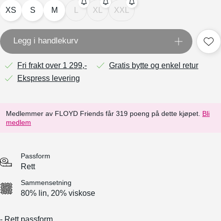
XS
S
M
L
XL
XXL
Legg i handlekurv
Fri frakt over 1 299,-
Gratis bytte og enkel retur
Ekspress levering
Medlemmer av FLOYD Friends får 319 poeng på dette kjøpet.
Bli
medlem
Passform
Rett
Sammensetning
80% lin, 20% viskose
- Rett passform