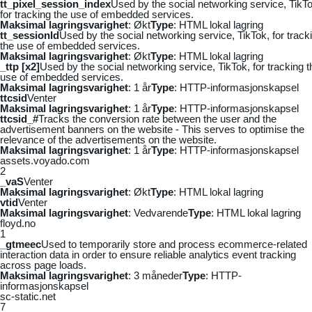
tt_pixel_session_index
Used by the social networking service, TikTo
for tracking the use of embedded services.
Maksimal lagringsvarighet
: Økt
Type
: HTML lokal lagring
tt_sessionId
Used by the social networking service, TikTok, for track
the use of embedded services.
Maksimal lagringsvarighet
: Økt
Type
: HTML lokal lagring
_ttp [x2]
Used by the social networking service, TikTok, for tracking t
use of embedded services.
Maksimal lagringsvarighet
: 1 år
Type
: HTTP-informasjonskapsel
ttcsid
Venter
Maksimal lagringsvarighet
: 1 år
Type
: HTTP-informasjonskapsel
ttcsid_#
Tracks the conversion rate between the user and the
advertisement banners on the website - This serves to optimise the
relevance of the advertisements on the website.
Maksimal lagringsvarighet
: 1 år
Type
: HTTP-informasjonskapsel
assets.voyado.com
2
_vaS
Venter
Maksimal lagringsvarighet
: Økt
Type
: HTML lokal lagring
vtid
Venter
Maksimal lagringsvarighet
: Vedvarende
Type
: HTML lokal lagring
floyd.no
1
_gtmeec
Used to temporarily store and process ecommerce-related
interaction data in order to ensure reliable analytics event tracking
across page loads.
Maksimal lagringsvarighet
: 3 måneder
Type
: HTTP-
informasjonskapsel
sc-static.net
7