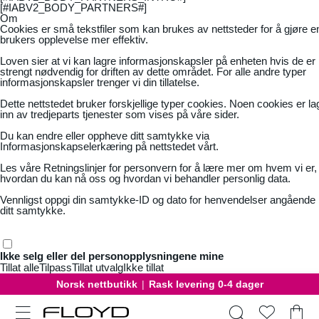
[#IABV2_BODY_PARTNERS#]
Om
Cookies er små tekstfiler som kan brukes av nettsteder for å gjøre e
brukers opplevelse mer effektiv.
Loven sier at vi kan lagre informasjonskapsler på enheten hvis de er
strengt nødvendig for driften av dette området. For alle andre typer
informasjonskapsler trenger vi din tillatelse.
Dette nettstedet bruker forskjellige typer cookies. Noen cookies er la
inn av tredjeparts tjenester som vises på våre sider.
Du kan endre eller oppheve ditt samtykke via
Informasjonskapselerkæring på nettstedet vårt.
Les våre
Retningslinjer for personvern
for å lære mer om hvem vi er,
hvordan du kan nå oss og hvordan vi behandler personlig data.
Vennligst oppgi din samtykke-ID og dato for henvendelser angående
ditt samtykke.
Ikke selg eller del personopplysningene mine
Tillat alle
Tilpass
Tillat utvalg
Ikke tillat
Norsk nettbutikk
|
Rask levering 0-4 dager