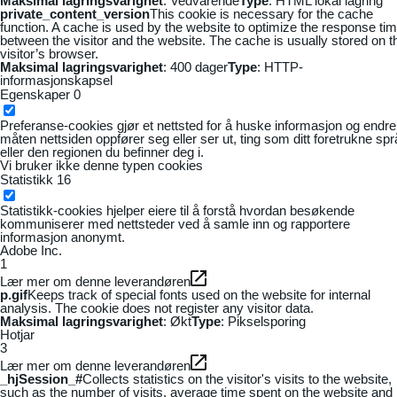
Maksimal lagringsvarighet
: Vedvarende
Type
: HTML lokal lagring
private_content_version
This cookie is necessary for the cache
function. A cache is used by the website to optimize the response ti
between the visitor and the website. The cache is usually stored on t
visitor’s browser.
Maksimal lagringsvarighet
: 400 dager
Type
: HTTP-
informasjonskapsel
Egenskaper
0
Preferanse-cookies gjør et nettsted for å huske informasjon og endre
måten nettsiden oppfører seg eller ser ut, ting som ditt foretrukne sp
eller den regionen du befinner deg i.
Vi bruker ikke denne typen cookies
Statistikk
16
Statistikk-cookies hjelper eiere til å forstå hvordan besøkende
kommuniserer med nettsteder ved å samle inn og rapportere
informasjon anonymt.
Adobe Inc.
1
Lær mer om denne leverandøren
p.gif
Keeps track of special fonts used on the website for internal
analysis. The cookie does not register any visitor data.
Maksimal lagringsvarighet
: Økt
Type
: Pikselsporing
Hotjar
3
Lær mer om denne leverandøren
_hjSession_#
Collects statistics on the visitor's visits to the website,
such as the number of visits, average time spent on the website and