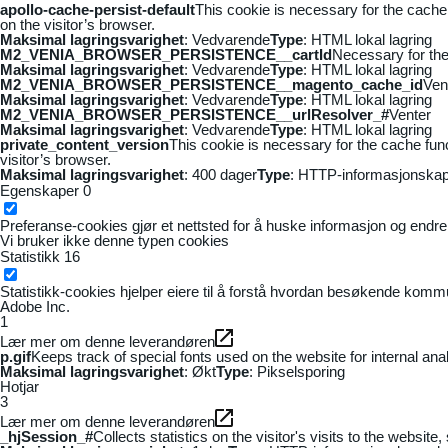
apollo-cache-persist-default
This cookie is necessary for the cache
on the visitor’s browser.
Maksimal lagringsvarighet
: Vedvarende
Type
: HTML lokal lagring
M2_VENIA_BROWSER_PERSISTENCE__cartId
Necessary for the 
Maksimal lagringsvarighet
: Vedvarende
Type
: HTML lokal lagring
M2_VENIA_BROWSER_PERSISTENCE__magento_cache_id
Ven
Maksimal lagringsvarighet
: Vedvarende
Type
: HTML lokal lagring
M2_VENIA_BROWSER_PERSISTENCE__urlResolver_#
Venter
Maksimal lagringsvarighet
: Vedvarende
Type
: HTML lokal lagring
private_content_version
This cookie is necessary for the cache fun
visitor’s browser.
Maksimal lagringsvarighet
: 400 dager
Type
: HTTP-informasjonskap
Egenskaper
0
Preferanse-cookies gjør et nettsted for å huske informasjon og endrer 
Vi bruker ikke denne typen cookies
Statistikk
16
Statistikk-cookies hjelper eiere til å forstå hvordan besøkende kom
Adobe Inc.
1
Lær mer om denne leverandøren
p.gif
Keeps track of special fonts used on the website for internal anal
Maksimal lagringsvarighet
: Økt
Type
: Pikselsporing
Hotjar
3
Lær mer om denne leverandøren
_hjSession_#
Collects statistics on the visitor's visits to the webs