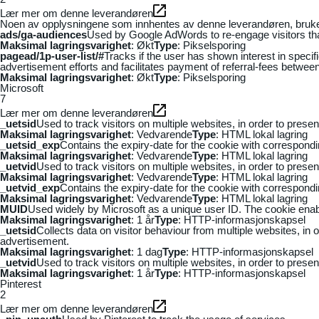
Lær mer om denne leverandøren
Noen av opplysningene som innhentes av denne leverandøren, brukes t
ads/ga-audiences
Used by Google AdWords to re-engage visitors that
Maksimal lagringsvarighet
: Økt
Type
: Pikselsporing
pagead/1p-user-list/#
Tracks if the user has shown interest in speci
advertisement efforts and facilitates payment of referral-fees betwee
Maksimal lagringsvarighet
: Økt
Type
: Pikselsporing
Microsoft
7
Lær mer om denne leverandøren
_uetsid
Used to track visitors on multiple websites, in order to prese
Maksimal lagringsvarighet
: Vedvarende
Type
: HTML lokal lagring
_uetsid_exp
Contains the expiry-date for the cookie with correspond
Maksimal lagringsvarighet
: Vedvarende
Type
: HTML lokal lagring
_uetvid
Used to track visitors on multiple websites, in order to prese
Maksimal lagringsvarighet
: Vedvarende
Type
: HTML lokal lagring
_uetvid_exp
Contains the expiry-date for the cookie with correspond
Maksimal lagringsvarighet
: Vedvarende
Type
: HTML lokal lagring
MUID
Used widely by Microsoft as a unique user ID. The cookie ena
Maksimal lagringsvarighet
: 1 år
Type
: HTTP-informasjonskapsel
_uetsid
Collects data on visitor behaviour from multiple websites, in
advertisement.
Maksimal lagringsvarighet
: 1 dag
Type
: HTTP-informasjonskapsel
_uetvid
Used to track visitors on multiple websites, in order to prese
Maksimal lagringsvarighet
: 1 år
Type
: HTTP-informasjonskapsel
Pinterest
2
Lær mer om denne leverandøren