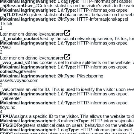
Maksimal lagringsvarighet
: 1 dag
Type
: HTTP-informasjonskapsel
_hjSessionUser_#
Collects statistics on the visitor's visits to the
Maksimal lagringsvarighet
: 1 år
Type
: HTTP-informasjonskapsel
_hjTLDTest
Registers statistical data on users' behaviour on the webs
Maksimal lagringsvarighet
: Økt
Type
: HTTP-informasjonskapsel
TikTok
1
Lær mer om denne leverandøren
_tt_enable_cookie
Used by the social networking service, TikTok, fo
Maksimal lagringsvarighet
: 1 år
Type
: HTTP-informasjonskapsel
VWO
2
Lær mer om denne leverandøren
_vwo_uuid_v2
This cookie is set to make split-tests on the website,
Maksimal lagringsvarighet
: 1 år
Type
: HTTP-informasjonskapsel
collect/v.gif
Venter
Maksimal lagringsvarighet
: Økt
Type
: Pikselsporing
assets.voyado.com
2
_va
Contains an visitor ID. This is used to identify the visitor upon re-
Maksimal lagringsvarighet
: 1 år
Type
: HTTP-informasjonskapsel
_vaI
Venter
Maksimal lagringsvarighet
: 1 år
Type
: HTTP-informasjonskapsel
floyd.no
4
FPAU
Assigns a specific ID to the visitor. This allows the website to 
Maksimal lagringsvarighet
: 3 måneder
Type
: HTTP-informasjonska
FPGSID
Registers statistical data on users' behaviour on the website.
Maksimal lagringsvarighet
: 1 dag
Type
: HTTP-informasjonskapsel