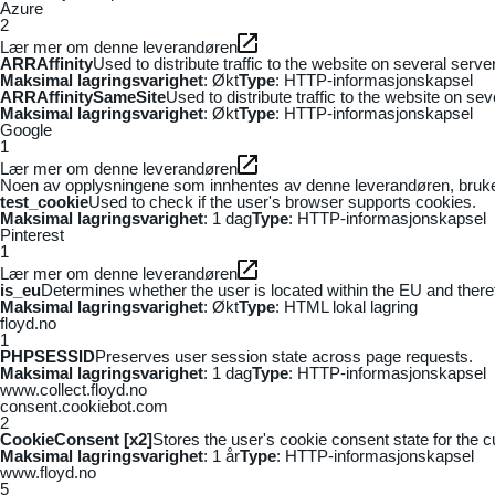
Azure
2
Lær mer om denne leverandøren
ARRAffinity
Used to distribute traffic to the website on several serv
Maksimal lagringsvarighet
: Økt
Type
: HTTP-informasjonskapsel
ARRAffinitySameSite
Used to distribute traffic to the website on se
Maksimal lagringsvarighet
: Økt
Type
: HTTP-informasjonskapsel
Google
1
Lær mer om denne leverandøren
Noen av opplysningene som innhentes av denne leverandøren, brukes t
test_cookie
Used to check if the user's browser supports cookies.
Maksimal lagringsvarighet
: 1 dag
Type
: HTTP-informasjonskapsel
Pinterest
1
Lær mer om denne leverandøren
is_eu
Determines whether the user is located within the EU and theref
Maksimal lagringsvarighet
: Økt
Type
: HTML lokal lagring
floyd.no
1
PHPSESSID
Preserves user session state across page requests.
Maksimal lagringsvarighet
: 1 dag
Type
: HTTP-informasjonskapsel
www.collect.floyd.no
consent.cookiebot.com
2
CookieConsent [x2]
Stores the user's cookie consent state for the 
Maksimal lagringsvarighet
: 1 år
Type
: HTTP-informasjonskapsel
www.floyd.no
5