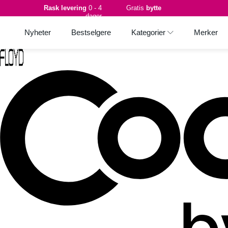
Rask levering
0 - 4
Gratis
bytte
dager
Nyheter
Bestselgere
Kategorier
Merker