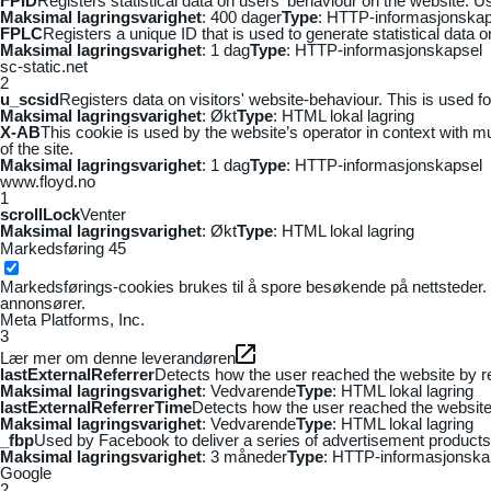
FPID
Registers statistical data on users' behaviour on the website. Us
Maksimal lagringsvarighet
: 400 dager
Type
: HTTP-informasjonskap
FPLC
Registers a unique ID that is used to generate statistical data 
Maksimal lagringsvarighet
: 1 dag
Type
: HTTP-informasjonskapsel
sc-static.net
2
u_scsid
Registers data on visitors' website-behaviour. This is used fo
Maksimal lagringsvarighet
: Økt
Type
: HTML lokal lagring
X-AB
This cookie is used by the website’s operator in context with mul
of the site.
Maksimal lagringsvarighet
: 1 dag
Type
: HTTP-informasjonskapsel
www.floyd.no
1
scrollLock
Venter
Maksimal lagringsvarighet
: Økt
Type
: HTML lokal lagring
Markedsføring
45
Markedsførings-cookies brukes til å spore besøkende på nettsteder. 
annonsører.
Meta Platforms, Inc.
3
Lær mer om denne leverandøren
lastExternalReferrer
Detects how the user reached the website by re
Maksimal lagringsvarighet
: Vedvarende
Type
: HTML lokal lagring
lastExternalReferrerTime
Detects how the user reached the website 
Maksimal lagringsvarighet
: Vedvarende
Type
: HTML lokal lagring
_fbp
Used by Facebook to deliver a series of advertisement products s
Maksimal lagringsvarighet
: 3 måneder
Type
: HTTP-informasjonska
Google
2