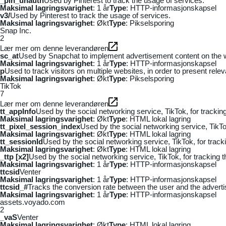
_pin_unauth
Used by Pinterest to track the usage of services.
Maksimal lagringsvarighet
: 1 år
Type
: HTTP-informasjonskapsel
v3/
Used by Pinterest to track the usage of services.
Maksimal lagringsvarighet
: Økt
Type
: Pikselsporing
Snap Inc.
2
Lær mer om denne leverandøren
sc_at
Used by Snapchat to implement advertisement content on the webs
Maksimal lagringsvarighet
: 1 år
Type
: HTTP-informasjonskapsel
p
Used to track visitors on multiple websites, in order to present rele
Maksimal lagringsvarighet
: Økt
Type
: Pikselsporing
TikTok
7
Lær mer om denne leverandøren
tt_appInfo
Used by the social networking service, TikTok, for tracki
Maksimal lagringsvarighet
: Økt
Type
: HTML lokal lagring
tt_pixel_session_index
Used by the social networking service, TikTo
Maksimal lagringsvarighet
: Økt
Type
: HTML lokal lagring
tt_sessionId
Used by the social networking service, TikTok, for trac
Maksimal lagringsvarighet
: Økt
Type
: HTML lokal lagring
_ttp [x2]
Used by the social networking service, TikTok, for tracking
Maksimal lagringsvarighet
: 1 år
Type
: HTTP-informasjonskapsel
ttcsid
Venter
Maksimal lagringsvarighet
: 1 år
Type
: HTTP-informasjonskapsel
ttcsid_#
Tracks the conversion rate between the user and the adverti
Maksimal lagringsvarighet
: 1 år
Type
: HTTP-informasjonskapsel
assets.voyado.com
2
_vaS
Venter
Maksimal lagringsvarighet
: Økt
Type
: HTML lokal lagring