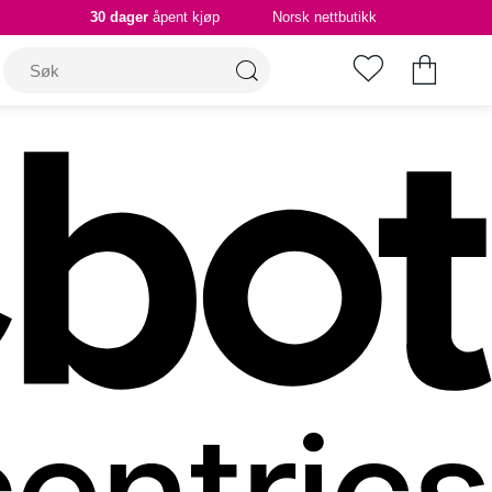
30 dager
åpent kjøp
Norsk nettbutikk