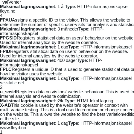
_vaI
Venter
Maksimal lagringsvarighet
: 1 år
Type
: HTTP-informasjonskapsel
floyd.no
4
FPAU
Assigns a specific ID to the visitor. This allows the website to
determine the number of specific user-visits for analysis and statistic
Maksimal lagringsvarighet
: 3 måneder
Type
: HTTP-
informasjonskapsel
FPGSID
Registers statistical data on users' behaviour on the website
Used for internal analytics by the website operator.
Maksimal lagringsvarighet
: 1 dag
Type
: HTTP-informasjonskapsel
FPID
Registers statistical data on users' behaviour on the website.
Used for internal analytics by the website operator.
Maksimal lagringsvarighet
: 400 dager
Type
: HTTP-
informasjonskapsel
FPLC
Registers a unique ID that is used to generate statistical data o
how the visitor uses the website.
Maksimal lagringsvarighet
: 1 dag
Type
: HTTP-informasjonskapsel
sc-static.net
2
u_scsid
Registers data on visitors' website-behaviour. This is used fo
internal analysis and website optimization.
Maksimal lagringsvarighet
: Økt
Type
: HTML lokal lagring
X-AB
This cookie is used by the website’s operator in context with
multi-variate testing. This is a tool used to combine or change conten
on the website. This allows the website to find the best variation/editi
of the site.
Maksimal lagringsvarighet
: 1 dag
Type
: HTTP-informasjonskapsel
www.floyd.no
1