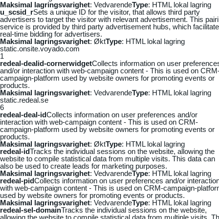
Maksimal lagringsvarighet
: Vedvarende
Type
: HTML lokal lagring
u_scsid_r
Sets a unique ID for the visitor, that allows third party
advertisers to target the visitor with relevant advertisement. This pair
service is provided by third party advertisement hubs, which facilitat
real-time bidding for advertisers.
Maksimal lagringsvarighet
: Økt
Type
: HTML lokal lagring
static.onsite.voyado.com
1
redeal-dealid-cornerwidget
Collects information on user preference
and/or interaction with web-campaign content - This is used on CRM
campaign-platform used by website owners for promoting events or
products.
Maksimal lagringsvarighet
: Vedvarende
Type
: HTML lokal lagring
static.redeal.se
6
redeal-deal-id
Collects information on user preferences and/or
interaction with web-campaign content - This is used on CRM-
campaign-platform used by website owners for promoting events or
products.
Maksimal lagringsvarighet
: Økt
Type
: HTML lokal lagring
redeal-id
Tracks the individual sessions on the website, allowing the
website to compile statistical data from multiple visits. This data can
also be used to create leads for marketing purposes.
Maksimal lagringsvarighet
: Vedvarende
Type
: HTML lokal lagring
redeal-pid
Collects information on user preferences and/or interactio
with web-campaign content - This is used on CRM-campaign-platfo
used by website owners for promoting events or products.
Maksimal lagringsvarighet
: Vedvarende
Type
: HTML lokal lagring
redeal-sel-domain
Tracks the individual sessions on the website,
allowing the website to compile statistical data from multiple visits. Th