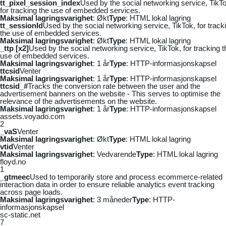
tt_pixel_session_index
Used by the social networking service, TikTo
for tracking the use of embedded services.
Maksimal lagringsvarighet
: Økt
Type
: HTML lokal lagring
tt_sessionId
Used by the social networking service, TikTok, for track
the use of embedded services.
Maksimal lagringsvarighet
: Økt
Type
: HTML lokal lagring
_ttp [x2]
Used by the social networking service, TikTok, for tracking t
use of embedded services.
Maksimal lagringsvarighet
: 1 år
Type
: HTTP-informasjonskapsel
ttcsid
Venter
Maksimal lagringsvarighet
: 1 år
Type
: HTTP-informasjonskapsel
ttcsid_#
Tracks the conversion rate between the user and the
advertisement banners on the website - This serves to optimise the
relevance of the advertisements on the website.
Maksimal lagringsvarighet
: 1 år
Type
: HTTP-informasjonskapsel
assets.voyado.com
2
_vaS
Venter
Maksimal lagringsvarighet
: Økt
Type
: HTML lokal lagring
vtid
Venter
Maksimal lagringsvarighet
: Vedvarende
Type
: HTML lokal lagring
floyd.no
1
_gtmeec
Used to temporarily store and process ecommerce-related
interaction data in order to ensure reliable analytics event tracking
across page loads.
Maksimal lagringsvarighet
: 3 måneder
Type
: HTTP-
informasjonskapsel
sc-static.net
7