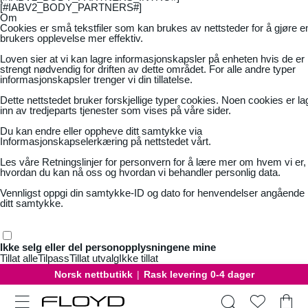
[#IABV2_BODY_PARTNERS#]
Om
Cookies er små tekstfiler som kan brukes av nettsteder for å gjøre e
brukers opplevelse mer effektiv.
Loven sier at vi kan lagre informasjonskapsler på enheten hvis de er
strengt nødvendig for driften av dette området. For alle andre typer
informasjonskapsler trenger vi din tillatelse.
Dette nettstedet bruker forskjellige typer cookies. Noen cookies er la
inn av tredjeparts tjenester som vises på våre sider.
Du kan endre eller oppheve ditt samtykke via
Informasjonskapselerkæring på nettstedet vårt.
Les våre
Retningslinjer for personvern
for å lære mer om hvem vi er,
hvordan du kan nå oss og hvordan vi behandler personlig data.
Vennligst oppgi din samtykke-ID og dato for henvendelser angående
ditt samtykke.
Ikke selg eller del personopplysningene mine
Tillat alle
Tilpass
Tillat utvalg
Ikke tillat
Norsk nettbutikk
|
Rask levering 0-4 dager