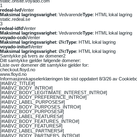
static.onsite.voyado.com
1
redeal-lvd
Venter
Maksimal lagringsvarighet
: Vedvarende
Type
: HTML lokal lagring
static.redeal.se
3
redeal-idfd
Venter
Maksimal lagringsvarighet
: Vedvarende
Type
: HTML lokal lagring
voyado-ccdc
Venter
Maksimal lagringsvarighet
: Økt
Type
: HTML lokal lagring
voyado-initurl
Venter
Maksimal lagringsvarighet
: Økt
Type
: HTML lokal lagring
Samtykke på tvers av domener
2
Ditt samtykke gjelder følgende domener:
Liste over domener ditt samtykke gjelder for:
checkout.floyd.no
www.floyd.no
Informasjonskapselerklæringen ble sist oppdatert 8/3/26 av
Cookiebo
[#IABV2_TITLE#]
[#IABV2_BODY_INTRO#]
[#IABV2_BODY_LEGITIMATE_INTEREST_INTRO#]
[#IABV2_BODY_PREFERENCE_INTRO#]
[#IABV2_LABEL_PURPOSES#]
[#IABV2_BODY_PURPOSES_INTRO#]
[#IABV2_BODY_PURPOSES#]
[#IABV2_LABEL_FEATURES#]
[#IABV2_BODY_FEATURES_INTRO#]
[#IABV2_BODY_FEATURES#]
[#IABV2_LABEL_PARTNERS#]
[#IABV2_BODY_PARTNERS_INTRO#]