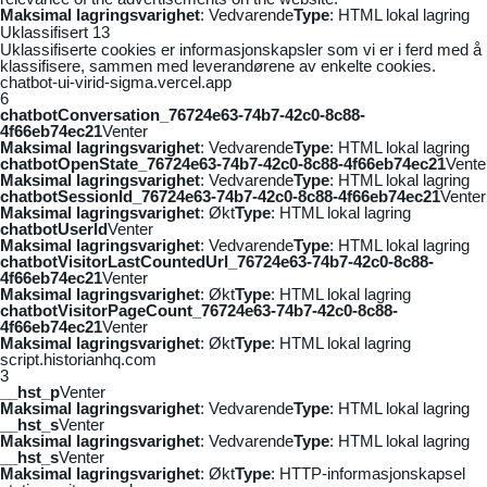
Maksimal lagringsvarighet
: Vedvarende
Type
: HTML lokal lagring
Uklassifisert
13
Uklassifiserte cookies er informasjonskapsler som vi er i ferd med å
klassifisere, sammen med leverandørene av enkelte cookies.
chatbot-ui-virid-sigma.vercel.app
6
chatbotConversation_76724e63-74b7-42c0-8c88-
4f66eb74ec21
Venter
Maksimal lagringsvarighet
: Vedvarende
Type
: HTML lokal lagring
chatbotOpenState_76724e63-74b7-42c0-8c88-4f66eb74ec21
Vente
Maksimal lagringsvarighet
: Vedvarende
Type
: HTML lokal lagring
chatbotSessionId_76724e63-74b7-42c0-8c88-4f66eb74ec21
Venter
Maksimal lagringsvarighet
: Økt
Type
: HTML lokal lagring
chatbotUserId
Venter
Maksimal lagringsvarighet
: Vedvarende
Type
: HTML lokal lagring
chatbotVisitorLastCountedUrl_76724e63-74b7-42c0-8c88-
4f66eb74ec21
Venter
Maksimal lagringsvarighet
: Økt
Type
: HTML lokal lagring
chatbotVisitorPageCount_76724e63-74b7-42c0-8c88-
4f66eb74ec21
Venter
Maksimal lagringsvarighet
: Økt
Type
: HTML lokal lagring
script.historianhq.com
3
__hst_p
Venter
Maksimal lagringsvarighet
: Vedvarende
Type
: HTML lokal lagring
__hst_s
Venter
Maksimal lagringsvarighet
: Vedvarende
Type
: HTML lokal lagring
__hst_s
Venter
Maksimal lagringsvarighet
: Økt
Type
: HTTP-informasjonskapsel