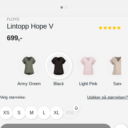
FLOYD
Lintopp Hope V
5.0
star
699
,-
rating
Army Green
Black
Light Pink
Sand
Velg størrelse:
Usikker på størrelsen?
XS
S
M
L
XL
XXL