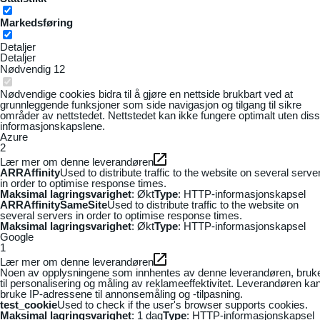
Markedsføring
Detaljer
Detaljer
Nødvendig
12
Nødvendige cookies bidra til å gjøre en nettside brukbart ved at
grunnleggende funksjoner som side navigasjon og tilgang til sikre
områder av nettstedet. Nettstedet kan ikke fungere optimalt uten dis
informasjonskapslene.
Azure
2
Lær mer om denne leverandøren
ARRAffinity
Used to distribute traffic to the website on several serve
in order to optimise response times.
Maksimal lagringsvarighet
: Økt
Type
: HTTP-informasjonskapsel
ARRAffinitySameSite
Used to distribute traffic to the website on
several servers in order to optimise response times.
Maksimal lagringsvarighet
: Økt
Type
: HTTP-informasjonskapsel
Google
1
Lær mer om denne leverandøren
Noen av opplysningene som innhentes av denne leverandøren, bruk
til personalisering og måling av reklameeffektivitet. Leverandøren ka
bruke IP-adressene til annonsemåling og -tilpasning.
test_cookie
Used to check if the user's browser supports cookies.
Maksimal lagringsvarighet
: 1 dag
Type
: HTTP-informasjonskapsel