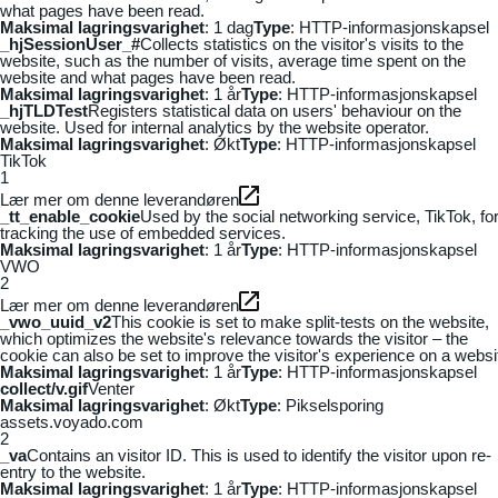
what pages have been read.
Maksimal lagringsvarighet
: 1 dag
Type
: HTTP-informasjonskapsel
_hjSessionUser_#
Collects statistics on the visitor's visits to the
website, such as the number of visits, average time spent on the
website and what pages have been read.
Maksimal lagringsvarighet
: 1 år
Type
: HTTP-informasjonskapsel
_hjTLDTest
Registers statistical data on users' behaviour on the
website. Used for internal analytics by the website operator.
Maksimal lagringsvarighet
: Økt
Type
: HTTP-informasjonskapsel
TikTok
1
Lær mer om denne leverandøren
_tt_enable_cookie
Used by the social networking service, TikTok, fo
tracking the use of embedded services.
Maksimal lagringsvarighet
: 1 år
Type
: HTTP-informasjonskapsel
VWO
2
Lær mer om denne leverandøren
_vwo_uuid_v2
This cookie is set to make split-tests on the website,
which optimizes the website's relevance towards the visitor – the
cookie can also be set to improve the visitor's experience on a websi
Maksimal lagringsvarighet
: 1 år
Type
: HTTP-informasjonskapsel
collect/v.gif
Venter
Maksimal lagringsvarighet
: Økt
Type
: Pikselsporing
assets.voyado.com
2
_va
Contains an visitor ID. This is used to identify the visitor upon re-
entry to the website.
Maksimal lagringsvarighet
: 1 år
Type
: HTTP-informasjonskapsel