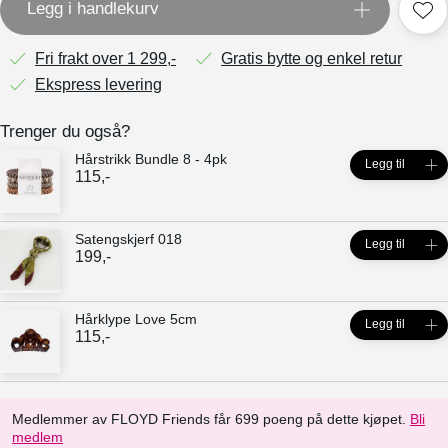
Legg i handlekurv
Fri frakt over 1 299,-
Gratis bytte og enkel retur
Ekspress levering
Trenger du også?
Hårstrikk Bundle 8 - 4pk
Legg til
115
,-
Satengskjerf 018
Legg til
199
,-
Hårklype Love 5cm
Legg til
115
,-
Medlemmer av FLOYD Friends får 699 poeng på dette kjøpet.
Bli
medlem