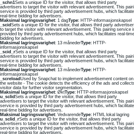
_schn1
Sets a unique ID for the visitor, that allows third party
advertisers to target the visitor with relevant advertisement. This pair
service is provided by third party advertisement hubs, which facilitat
real-time bidding for advertisers.
Maksimal lagringsvarighet
: 1 dag
Type
: HTTP-informasjonskapsel
_scid
Sets a unique ID for the visitor, that allows third party advertise
to target the visitor with relevant advertisement. This pairing service i
provided by third party advertisement hubs, which facilitates real-tim
bidding for advertisers.
Maksimal lagringsvarighet
: 13 måneder
Type
: HTTP-
informasjonskapsel
_scid_r
Sets a unique ID for the visitor, that allows third party
advertisers to target the visitor with relevant advertisement. This pair
service is provided by third party advertisement hubs, which facilitat
real-time bidding for advertisers.
Maksimal lagringsvarighet
: 13 måneder
Type
: HTTP-
informasjonskapsel
_screload
Used by Snapchat to implement advertisement content on
the website - The cookie detects the efficiency of the ads and collect
visitor data for further visitor segmentation.
Maksimal lagringsvarighet
: Økt
Type
: HTTP-informasjonskapsel
u_sclid
Sets a unique ID for the visitor, that allows third party
advertisers to target the visitor with relevant advertisement. This pair
service is provided by third party advertisement hubs, which facilitat
real-time bidding for advertisers.
Maksimal lagringsvarighet
: Vedvarende
Type
: HTML lokal lagring
u_sclid_r
Sets a unique ID for the visitor, that allows third party
advertisers to target the visitor with relevant advertisement. This pair
service is provided by third party advertisement hubs, which facilitat
real-time bidding for advertisers.