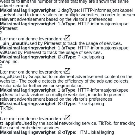
website to limit the number of times that they are shown the same
advertisement.
Maksimal lagringsvarighet
: 1 dag
Type
: HTTP-informasjonskapsel
_uetvid
Used to track visitors on multiple websites, in order to presen
relevant advertisement based on the visitor's preferences.
Maksimal lagringsvarighet
: 1 år
Type
: HTTP-informasjonskapsel
Pinterest
2
Lær mer om denne leverandøren
_pin_unauth
Used by Pinterest to track the usage of services.
Maksimal lagringsvarighet
: 1 år
Type
: HTTP-informasjonskapsel
v3/
Used by Pinterest to track the usage of services.
Maksimal lagringsvarighet
: Økt
Type
: Pikselsporing
Snap Inc.
2
Lær mer om denne leverandøren
sc_at
Used by Snapchat to implement advertisement content on the
website - The cookie detects the efficiency of the ads and collects
visitor data for further visitor segmentation.
Maksimal lagringsvarighet
: 1 år
Type
: HTTP-informasjonskapsel
p
Used to track visitors on multiple websites, in order to present
relevant advertisement based on the visitor's preferences.
Maksimal lagringsvarighet
: Økt
Type
: Pikselsporing
TikTok
7
Lær mer om denne leverandøren
tt_appInfo
Used by the social networking service, TikTok, for trackin
the use of embedded services.
Maksimal lagringsvarighet
: Økt
Type
: HTML lokal lagring