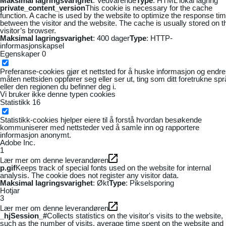
Maksimal lagringsvarighet
: Vedvarende
Type
: HTML lokal lagring
private_content_version
This cookie is necessary for the cache
function. A cache is used by the website to optimize the response ti
between the visitor and the website. The cache is usually stored on t
visitor’s browser.
Maksimal lagringsvarighet
: 400 dager
Type
: HTTP-
informasjonskapsel
Egenskaper
0
Preferanse-cookies gjør et nettsted for å huske informasjon og endre
måten nettsiden oppfører seg eller ser ut, ting som ditt foretrukne sp
eller den regionen du befinner deg i.
Vi bruker ikke denne typen cookies
Statistikk
16
Statistikk-cookies hjelper eiere til å forstå hvordan besøkende
kommuniserer med nettsteder ved å samle inn og rapportere
informasjon anonymt.
Adobe Inc.
1
Lær mer om denne leverandøren
p.gif
Keeps track of special fonts used on the website for internal
analysis. The cookie does not register any visitor data.
Maksimal lagringsvarighet
: Økt
Type
: Pikselsporing
Hotjar
3
Lær mer om denne leverandøren
_hjSession_#
Collects statistics on the visitor's visits to the website,
such as the number of visits, average time spent on the website and