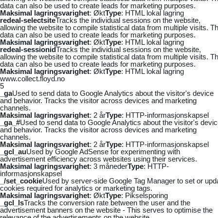
data can also be used to create leads for marketing purposes.
Maksimal lagringsvarighet
: Økt
Type
: HTML lokal lagring
redeal-selectsite
Tracks the individual sessions on the website,
allowing the website to compile statistical data from multiple visits. Th
data can also be used to create leads for marketing purposes.
Maksimal lagringsvarighet
: Økt
Type
: HTML lokal lagring
redeal-sessionid
Tracks the individual sessions on the website,
allowing the website to compile statistical data from multiple visits. Th
data can also be used to create leads for marketing purposes.
Maksimal lagringsvarighet
: Økt
Type
: HTML lokal lagring
www.collect.floyd.no
5
_ga
Used to send data to Google Analytics about the visitor's device
and behavior. Tracks the visitor across devices and marketing
channels.
Maksimal lagringsvarighet
: 2 år
Type
: HTTP-informasjonskapsel
_ga_#
Used to send data to Google Analytics about the visitor's devi
and behavior. Tracks the visitor across devices and marketing
channels.
Maksimal lagringsvarighet
: 2 år
Type
: HTTP-informasjonskapsel
_gcl_au
Used by Google AdSense for experimenting with
advertisement efficiency across websites using their services.
Maksimal lagringsvarighet
: 3 måneder
Type
: HTTP-
informasjonskapsel
_/set_cookie
Used by server-side Google Tag Manager to set or upd
cookies required for analytics or marketing tags.
Maksimal lagringsvarighet
: Økt
Type
: Pikselsporing
_gcl_ls
Tracks the conversion rate between the user and the
advertisement banners on the website - This serves to optimise the
relevance of the advertisements on the website.