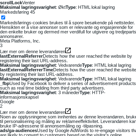
scrollLock
Venter
Maksimal lagringsvarighet
: Økt
Type
: HTML lokal lagring
Markedsføring
45
Markedsførings-cookies brukes til å spore besøkende på nettsteder.
Hensikten er å vise annonser som er relevante og engasjerende for
den enkelte bruker og dermed mer verdifull for utgivere og tredjepart
annonsører.
Meta Platforms, Inc.
3
Lær mer om denne leverandøren
lastExternalReferrer
Detects how the user reached the website by
registering their last URL-address.
Maksimal lagringsvarighet
: Vedvarende
Type
: HTML lokal lagring
lastExternalReferrerTime
Detects how the user reached the websit
by registering their last URL-address.
Maksimal lagringsvarighet
: Vedvarende
Type
: HTML lokal lagring
_fbp
Used by Facebook to deliver a series of advertisement products
such as real time bidding from third party advertisers.
Maksimal lagringsvarighet
: 3 måneder
Type
: HTTP-
informasjonskapsel
Google
2
Lær mer om denne leverandøren
Noen av opplysningene som innhentes av denne leverandøren, bruk
til personalisering og måling av reklameeffektivitet. Leverandøren ka
bruke IP-adressene til annonsemåling og -tilpasning.
ads/ga-audiences
Used by Google AdWords to re-engage visitors th
are likely to convert to customers based on the visitor's online