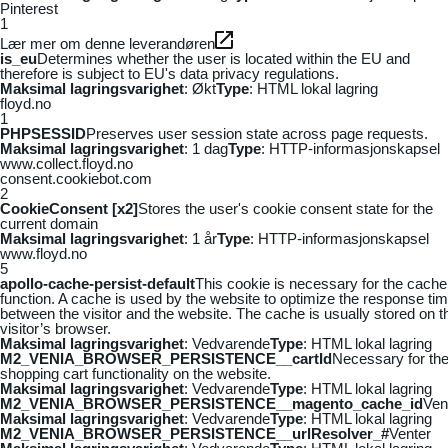
Pinterest
1
Lær mer om denne leverandøren
is_eu
Determines whether the user is located within the EU and
therefore is subject to EU's data privacy regulations.
Maksimal lagringsvarighet
: Økt
Type
: HTML lokal lagring
floyd.no
1
PHPSESSID
Preserves user session state across page requests.
Maksimal lagringsvarighet
: 1 dag
Type
: HTTP-informasjonskapsel
www.collect.floyd.no
consent.cookiebot.com
2
CookieConsent [x2]
Stores the user's cookie consent state for the
current domain
Maksimal lagringsvarighet
: 1 år
Type
: HTTP-informasjonskapsel
www.floyd.no
5
apollo-cache-persist-default
This cookie is necessary for the cache
function. A cache is used by the website to optimize the response ti
between the visitor and the website. The cache is usually stored on t
visitor’s browser.
Maksimal lagringsvarighet
: Vedvarende
Type
: HTML lokal lagring
M2_VENIA_BROWSER_PERSISTENCE__cartId
Necessary for th
shopping cart functionality on the website.
Maksimal lagringsvarighet
: Vedvarende
Type
: HTML lokal lagring
M2_VENIA_BROWSER_PERSISTENCE__magento_cache_id
Ven
Maksimal lagringsvarighet
: Vedvarende
Type
: HTML lokal lagring
M2_VENIA_BROWSER_PERSISTENCE__urlResolver_#
Venter