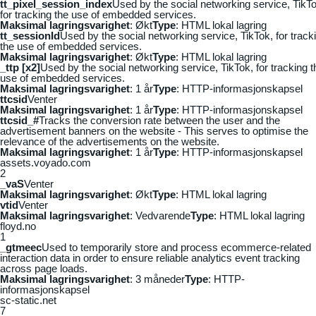
tt_pixel_session_index
Used by the social networking service, TikTo
for tracking the use of embedded services.
Maksimal lagringsvarighet
: Økt
Type
: HTML lokal lagring
tt_sessionId
Used by the social networking service, TikTok, for track
the use of embedded services.
Maksimal lagringsvarighet
: Økt
Type
: HTML lokal lagring
_ttp [x2]
Used by the social networking service, TikTok, for tracking t
use of embedded services.
Maksimal lagringsvarighet
: 1 år
Type
: HTTP-informasjonskapsel
ttcsid
Venter
Maksimal lagringsvarighet
: 1 år
Type
: HTTP-informasjonskapsel
ttcsid_#
Tracks the conversion rate between the user and the
advertisement banners on the website - This serves to optimise the
relevance of the advertisements on the website.
Maksimal lagringsvarighet
: 1 år
Type
: HTTP-informasjonskapsel
assets.voyado.com
2
_vaS
Venter
Maksimal lagringsvarighet
: Økt
Type
: HTML lokal lagring
vtid
Venter
Maksimal lagringsvarighet
: Vedvarende
Type
: HTML lokal lagring
floyd.no
1
_gtmeec
Used to temporarily store and process ecommerce-related
interaction data in order to ensure reliable analytics event tracking
across page loads.
Maksimal lagringsvarighet
: 3 måneder
Type
: HTTP-
informasjonskapsel
sc-static.net
7