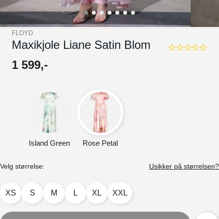
FLOYD
Maxikjole Liane Satin Blom
0.0
star
1
599
,-
rating
Island Green
Rose Petal
Velg størrelse:
Usikker på størrelsen?
XS
S
M
L
XL
XXL