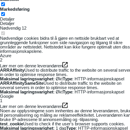
Markedsføring
Detaljer
Detaljer
Nødvendig
12
Nødvendige cookies bidra til å gjøre en nettside brukbart ved at
grunnleggende funksjoner som side navigasjon og tilgang til sikre
områder av nettstedet. Nettstedet kan ikke fungere optimalt uten dis
informasjonskapslene.
Azure
2
Lær mer om denne leverandøren
ARRAffinity
Used to distribute traffic to the website on several serve
in order to optimise response times.
Maksimal lagringsvarighet
: Økt
Type
: HTTP-informasjonskapsel
ARRAffinitySameSite
Used to distribute traffic to the website on
several servers in order to optimise response times.
Maksimal lagringsvarighet
: Økt
Type
: HTTP-informasjonskapsel
Google
1
Lær mer om denne leverandøren
Noen av opplysningene som innhentes av denne leverandøren, bruk
til personalisering og måling av reklameeffektivitet. Leverandøren ka
bruke IP-adressene til annonsemåling og -tilpasning.
test_cookie
Used to check if the user's browser supports cookies.
Maksimal lagringsvarighet
: 1 dag
Type
: HTTP-informasjonskapsel