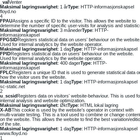
_vaI
Venter
Maksimal lagringsvarighet
: 1 år
Type
: HTTP-informasjonskapsel
floyd.no
4
FPAU
Assigns a specific ID to the visitor. This allows the website to
determine the number of specific user-visits for analysis and statistic
Maksimal lagringsvarighet
: 3 måneder
Type
: HTTP-
informasjonskapsel
FPGSID
Registers statistical data on users' behaviour on the website
Used for internal analytics by the website operator.
Maksimal lagringsvarighet
: 1 dag
Type
: HTTP-informasjonskapsel
FPID
Registers statistical data on users' behaviour on the website.
Used for internal analytics by the website operator.
Maksimal lagringsvarighet
: 400 dager
Type
: HTTP-
informasjonskapsel
FPLC
Registers a unique ID that is used to generate statistical data o
how the visitor uses the website.
Maksimal lagringsvarighet
: 1 dag
Type
: HTTP-informasjonskapsel
sc-static.net
2
u_scsid
Registers data on visitors' website-behaviour. This is used fo
internal analysis and website optimization.
Maksimal lagringsvarighet
: Økt
Type
: HTML lokal lagring
X-AB
This cookie is used by the website’s operator in context with
multi-variate testing. This is a tool used to combine or change conten
on the website. This allows the website to find the best variation/editi
of the site.
Maksimal lagringsvarighet
: 1 dag
Type
: HTTP-informasjonskapsel
www.floyd.no
1