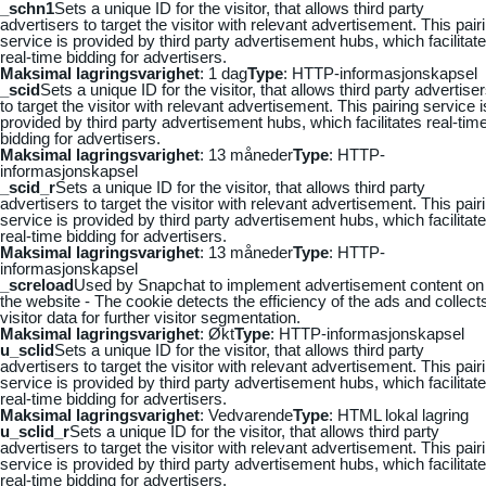
_schn1
Sets a unique ID for the visitor, that allows third party
advertisers to target the visitor with relevant advertisement. This pair
service is provided by third party advertisement hubs, which facilitat
real-time bidding for advertisers.
Maksimal lagringsvarighet
: 1 dag
Type
: HTTP-informasjonskapsel
_scid
Sets a unique ID for the visitor, that allows third party advertise
to target the visitor with relevant advertisement. This pairing service i
provided by third party advertisement hubs, which facilitates real-tim
bidding for advertisers.
Maksimal lagringsvarighet
: 13 måneder
Type
: HTTP-
informasjonskapsel
_scid_r
Sets a unique ID for the visitor, that allows third party
advertisers to target the visitor with relevant advertisement. This pair
service is provided by third party advertisement hubs, which facilitat
real-time bidding for advertisers.
Maksimal lagringsvarighet
: 13 måneder
Type
: HTTP-
informasjonskapsel
_screload
Used by Snapchat to implement advertisement content on
the website - The cookie detects the efficiency of the ads and collect
visitor data for further visitor segmentation.
Maksimal lagringsvarighet
: Økt
Type
: HTTP-informasjonskapsel
u_sclid
Sets a unique ID for the visitor, that allows third party
advertisers to target the visitor with relevant advertisement. This pair
service is provided by third party advertisement hubs, which facilitat
real-time bidding for advertisers.
Maksimal lagringsvarighet
: Vedvarende
Type
: HTML lokal lagring
u_sclid_r
Sets a unique ID for the visitor, that allows third party
advertisers to target the visitor with relevant advertisement. This pair
service is provided by third party advertisement hubs, which facilitat
real-time bidding for advertisers.