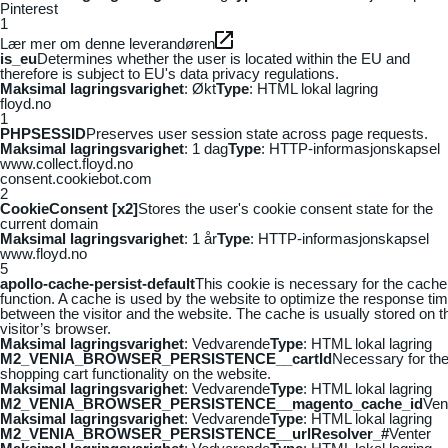
Pinterest
1
Lær mer om denne leverandøren
is_eu
Determines whether the user is located within the EU and
therefore is subject to EU's data privacy regulations.
Maksimal lagringsvarighet
: Økt
Type
: HTML lokal lagring
floyd.no
1
PHPSESSID
Preserves user session state across page requests.
Maksimal lagringsvarighet
: 1 dag
Type
: HTTP-informasjonskapsel
www.collect.floyd.no
consent.cookiebot.com
2
CookieConsent [x2]
Stores the user's cookie consent state for the
current domain
Maksimal lagringsvarighet
: 1 år
Type
: HTTP-informasjonskapsel
www.floyd.no
5
apollo-cache-persist-default
This cookie is necessary for the cache
function. A cache is used by the website to optimize the response ti
between the visitor and the website. The cache is usually stored on t
visitor’s browser.
Maksimal lagringsvarighet
: Vedvarende
Type
: HTML lokal lagring
M2_VENIA_BROWSER_PERSISTENCE__cartId
Necessary for th
shopping cart functionality on the website.
Maksimal lagringsvarighet
: Vedvarende
Type
: HTML lokal lagring
M2_VENIA_BROWSER_PERSISTENCE__magento_cache_id
Ven
Maksimal lagringsvarighet
: Vedvarende
Type
: HTML lokal lagring
M2_VENIA_BROWSER_PERSISTENCE__urlResolver_#
Venter