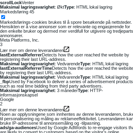
scrollLock
Venter
Maksimal lagringsvarighet
: Økt
Type
: HTML lokal lagring
Markedsføring
45
Markedsførings-cookies brukes til å spore besøkende på nettsteder.
Hensikten er å vise annonser som er relevante og engasjerende for
den enkelte bruker og dermed mer verdifull for utgivere og tredjepart
annonsører.
Meta Platforms, Inc.
3
Lær mer om denne leverandøren
lastExternalReferrer
Detects how the user reached the website by
registering their last URL-address.
Maksimal lagringsvarighet
: Vedvarende
Type
: HTML lokal lagring
lastExternalReferrerTime
Detects how the user reached the websit
by registering their last URL-address.
Maksimal lagringsvarighet
: Vedvarende
Type
: HTML lokal lagring
_fbp
Used by Facebook to deliver a series of advertisement products
such as real time bidding from third party advertisers.
Maksimal lagringsvarighet
: 3 måneder
Type
: HTTP-
informasjonskapsel
Google
2
Lær mer om denne leverandøren
Noen av opplysningene som innhentes av denne leverandøren, bruk
til personalisering og måling av reklameeffektivitet. Leverandøren ka
bruke IP-adressene til annonsemåling og -tilpasning.
ads/ga-audiences
Used by Google AdWords to re-engage visitors th
are likely to convert to customers based on the visitor's online