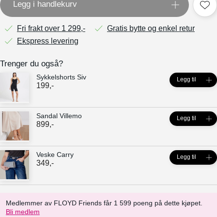
Legg i handlekurv
Fri frakt over 1 299,-
Gratis bytte og enkel retur
Ekspress levering
Trenger du også?
Sykkelshorts Siv
Legg til
199
,-
Sandal Villemo
Legg til
899
,-
Veske Carry
Legg til
349
,-
Medlemmer av FLOYD Friends får 1 599 poeng på dette kjøpet.
Bli medlem