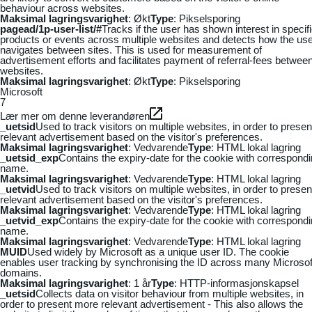
behaviour across websites.
Maksimal lagringsvarighet
: Økt
Type
: Pikselsporing
pagead/1p-user-list/#
Tracks if the user has shown interest in specif
products or events across multiple websites and detects how the us
navigates between sites. This is used for measurement of
advertisement efforts and facilitates payment of referral-fees betwee
websites.
Maksimal lagringsvarighet
: Økt
Type
: Pikselsporing
Microsoft
7
Lær mer om denne leverandøren
_uetsid
Used to track visitors on multiple websites, in order to presen
relevant advertisement based on the visitor's preferences.
Maksimal lagringsvarighet
: Vedvarende
Type
: HTML lokal lagring
_uetsid_exp
Contains the expiry-date for the cookie with correspond
name.
Maksimal lagringsvarighet
: Vedvarende
Type
: HTML lokal lagring
_uetvid
Used to track visitors on multiple websites, in order to presen
relevant advertisement based on the visitor's preferences.
Maksimal lagringsvarighet
: Vedvarende
Type
: HTML lokal lagring
_uetvid_exp
Contains the expiry-date for the cookie with correspond
name.
Maksimal lagringsvarighet
: Vedvarende
Type
: HTML lokal lagring
MUID
Used widely by Microsoft as a unique user ID. The cookie
enables user tracking by synchronising the ID across many Microsof
domains.
Maksimal lagringsvarighet
: 1 år
Type
: HTTP-informasjonskapsel
_uetsid
Collects data on visitor behaviour from multiple websites, in
order to present more relevant advertisement - This also allows the