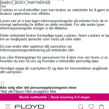
[#IABV2_BODY_PARTNERS#]
Om
Cookies er små tekstfiler som kan brukes av nettsteder for å gjøre e
brukers opplevelse mer effektiv.
Loven sier at vi kan lagre informasjonskapsler på enheten hvis de er
strengt nødvendig for driften av dette området. For alle andre typer
informasjonskapsler trenger vi din tillatelse.
Dette nettstedet bruker forskjellige typer cookies. Noen cookies er la
inn av tredjeparts tjenester som vises på våre sider.
Du kan endre eller oppheve ditt samtykke via
Informasjonskapselerkæring på nettstedet vårt.
Les våre
Retningslinjer for personvern
for å lære mer om hvem vi er,
hvordan du kan nå oss og hvordan vi behandler personlig data.
Vennligst oppgi din samtykke-ID og dato for henvendelser angående
ditt samtykke.
Ikke selg eller del personopplysningene mine
Tillat alle
Tilpass
Tillat utvalg
Ikke tillat
Norsk nettbutikk
|
Rask levering 0-4 dager