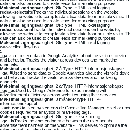
data can also be used to create leads for marketing purposes.
Maksimal lagringsvarighet
: Økt
Type
: HTML lokal lagring
redeal-selectsite
Tracks the individual sessions on the website,
allowing the website to compile statistical data from multiple visits. Th
data can also be used to create leads for marketing purposes.
Maksimal lagringsvarighet
: Økt
Type
: HTML lokal lagring
redeal-sessionid
Tracks the individual sessions on the website,
allowing the website to compile statistical data from multiple visits. Th
data can also be used to create leads for marketing purposes.
Maksimal lagringsvarighet
: Økt
Type
: HTML lokal lagring
www.collect.floyd.no
5
_ga
Used to send data to Google Analytics about the visitor's device
and behavior. Tracks the visitor across devices and marketing
channels.
Maksimal lagringsvarighet
: 2 år
Type
: HTTP-informasjonskapsel
_ga_#
Used to send data to Google Analytics about the visitor's devi
and behavior. Tracks the visitor across devices and marketing
channels.
Maksimal lagringsvarighet
: 2 år
Type
: HTTP-informasjonskapsel
_gcl_au
Used by Google AdSense for experimenting with
advertisement efficiency across websites using their services.
Maksimal lagringsvarighet
: 3 måneder
Type
: HTTP-
informasjonskapsel
_/set_cookie
Used by server-side Google Tag Manager to set or upd
cookies required for analytics or marketing tags.
Maksimal lagringsvarighet
: Økt
Type
: Pikselsporing
_gcl_ls
Tracks the conversion rate between the user and the
advertisement banners on the website - This serves to optimise the
relevance of the advertisements on the website.