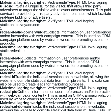
Maksimal lagringsvarighet
: Vedvarende
Type
: HTML lokal lagring
u_scsid_r
Sets a unique ID for the visitor, that allows third party
advertisers to target the visitor with relevant advertisement. This pair
service is provided by third party advertisement hubs, which facilitat
real-time bidding for advertisers.
Maksimal lagringsvarighet
: Økt
Type
: HTML lokal lagring
static.onsite.voyado.com
1
redeal-dealid-cornerwidget
Collects information on user preference
and/or interaction with web-campaign content - This is used on CRM
campaign-platform used by website owners for promoting events or
products.
Maksimal lagringsvarighet
: Vedvarende
Type
: HTML lokal lagring
static.redeal.se
6
redeal-deal-id
Collects information on user preferences and/or
interaction with web-campaign content - This is used on CRM-
campaign-platform used by website owners for promoting events or
products.
Maksimal lagringsvarighet
: Økt
Type
: HTML lokal lagring
redeal-id
Tracks the individual sessions on the website, allowing the
website to compile statistical data from multiple visits. This data can
also be used to create leads for marketing purposes.
Maksimal lagringsvarighet
: Vedvarende
Type
: HTML lokal lagring
redeal-pid
Collects information on user preferences and/or interactio
with web-campaign content - This is used on CRM-campaign-platfo
used by website owners for promoting events or products.
Maksimal lagringsvarighet
: Vedvarende
Type
: HTML lokal lagring
redeal-sel-domain
Tracks the individual sessions on the website,
allowing the website to compile statistical data from multiple visits. Th