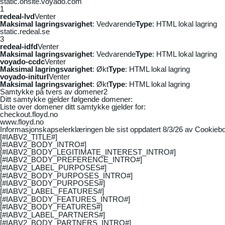
static.onsite.voyado.com
1
redeal-lvd
Venter
Maksimal lagringsvarighet
: Vedvarende
Type
: HTML lokal lagring
static.redeal.se
3
redeal-idfd
Venter
Maksimal lagringsvarighet
: Vedvarende
Type
: HTML lokal lagring
voyado-ccdc
Venter
Maksimal lagringsvarighet
: Økt
Type
: HTML lokal lagring
voyado-initurl
Venter
Maksimal lagringsvarighet
: Økt
Type
: HTML lokal lagring
Samtykke på tvers av domener
2
Ditt samtykke gjelder følgende domener:
Liste over domener ditt samtykke gjelder for:
checkout.floyd.no
www.floyd.no
Informasjonskapselerklæringen ble sist oppdatert 8/3/26 av
Cookiebo
[#IABV2_TITLE#]
[#IABV2_BODY_INTRO#]
[#IABV2_BODY_LEGITIMATE_INTEREST_INTRO#]
[#IABV2_BODY_PREFERENCE_INTRO#]
[#IABV2_LABEL_PURPOSES#]
[#IABV2_BODY_PURPOSES_INTRO#]
[#IABV2_BODY_PURPOSES#]
[#IABV2_LABEL_FEATURES#]
[#IABV2_BODY_FEATURES_INTRO#]
[#IABV2_BODY_FEATURES#]
[#IABV2_LABEL_PARTNERS#]
[#IABV2_BODY_PARTNERS_INTRO#]