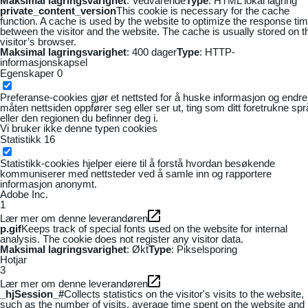
Maksimal lagringsvarighet
: Vedvarende
Type
: HTML lokal lagring
private_content_version
This cookie is necessary for the cache
function. A cache is used by the website to optimize the response ti
between the visitor and the website. The cache is usually stored on t
visitor’s browser.
Maksimal lagringsvarighet
: 400 dager
Type
: HTTP-
informasjonskapsel
Egenskaper
0
Preferanse-cookies gjør et nettsted for å huske informasjon og endre
måten nettsiden oppfører seg eller ser ut, ting som ditt foretrukne sp
eller den regionen du befinner deg i.
Vi bruker ikke denne typen cookies
Statistikk
16
Statistikk-cookies hjelper eiere til å forstå hvordan besøkende
kommuniserer med nettsteder ved å samle inn og rapportere
informasjon anonymt.
Adobe Inc.
1
Lær mer om denne leverandøren
p.gif
Keeps track of special fonts used on the website for internal
analysis. The cookie does not register any visitor data.
Maksimal lagringsvarighet
: Økt
Type
: Pikselsporing
Hotjar
3
Lær mer om denne leverandøren
_hjSession_#
Collects statistics on the visitor's visits to the website,
such as the number of visits, average time spent on the website and