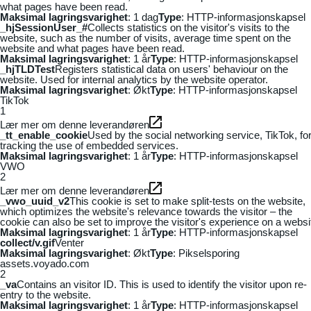
what pages have been read.
Maksimal lagringsvarighet
: 1 dag
Type
: HTTP-informasjonskapsel
_hjSessionUser_#
Collects statistics on the visitor's visits to the
website, such as the number of visits, average time spent on the
website and what pages have been read.
Maksimal lagringsvarighet
: 1 år
Type
: HTTP-informasjonskapsel
_hjTLDTest
Registers statistical data on users' behaviour on the
website. Used for internal analytics by the website operator.
Maksimal lagringsvarighet
: Økt
Type
: HTTP-informasjonskapsel
TikTok
1
Lær mer om denne leverandøren
_tt_enable_cookie
Used by the social networking service, TikTok, fo
tracking the use of embedded services.
Maksimal lagringsvarighet
: 1 år
Type
: HTTP-informasjonskapsel
VWO
2
Lær mer om denne leverandøren
_vwo_uuid_v2
This cookie is set to make split-tests on the website,
which optimizes the website's relevance towards the visitor – the
cookie can also be set to improve the visitor's experience on a websi
Maksimal lagringsvarighet
: 1 år
Type
: HTTP-informasjonskapsel
collect/v.gif
Venter
Maksimal lagringsvarighet
: Økt
Type
: Pikselsporing
assets.voyado.com
2
_va
Contains an visitor ID. This is used to identify the visitor upon re-
entry to the website.
Maksimal lagringsvarighet
: 1 år
Type
: HTTP-informasjonskapsel