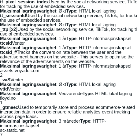
tt_pixel_session_index
Used by the social networking service, TikTo
for tracking the use of embedded services.
Maksimal lagringsvarighet
: Økt
Type
: HTML lokal lagring
tt_sessionId
Used by the social networking service, TikTok, for track
the use of embedded services.
Maksimal lagringsvarighet
: Økt
Type
: HTML lokal lagring
_ttp [x2]
Used by the social networking service, TikTok, for tracking t
use of embedded services.
Maksimal lagringsvarighet
: 1 år
Type
: HTTP-informasjonskapsel
ttcsid
Venter
Maksimal lagringsvarighet
: 1 år
Type
: HTTP-informasjonskapsel
ttcsid_#
Tracks the conversion rate between the user and the
advertisement banners on the website - This serves to optimise the
relevance of the advertisements on the website.
Maksimal lagringsvarighet
: 1 år
Type
: HTTP-informasjonskapsel
assets.voyado.com
2
_vaS
Venter
Maksimal lagringsvarighet
: Økt
Type
: HTML lokal lagring
vtid
Venter
Maksimal lagringsvarighet
: Vedvarende
Type
: HTML lokal lagring
floyd.no
1
_gtmeec
Used to temporarily store and process ecommerce-related
interaction data in order to ensure reliable analytics event tracking
across page loads.
Maksimal lagringsvarighet
: 3 måneder
Type
: HTTP-
informasjonskapsel
sc-static.net
7