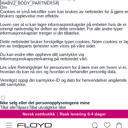
[#IABV2_BODY_PARTNERS#]
Om
Cookies er små tekstfiler som kan brukes av nettsteder for å gjøre e
brukers opplevelse mer effektiv.
Loven sier at vi kan lagre informasjonskapsler på enheten hvis de er
strengt nødvendig for driften av dette området. For alle andre typer
informasjonskapsler trenger vi din tillatelse.
Dette nettstedet bruker forskjellige typer cookies. Noen cookies er la
inn av tredjeparts tjenester som vises på våre sider.
Du kan endre eller oppheve ditt samtykke via
Informasjonskapselerkæring på nettstedet vårt.
Les våre
Retningslinjer for personvern
for å lære mer om hvem vi er,
hvordan du kan nå oss og hvordan vi behandler personlig data.
Vennligst oppgi din samtykke-ID og dato for henvendelser angående
ditt samtykke.
Ikke selg eller del personopplysningene mine
Tillat alle
Tilpass
Tillat utvalg
Ikke tillat
Norsk nettbutikk
|
Rask levering 0-4 dager