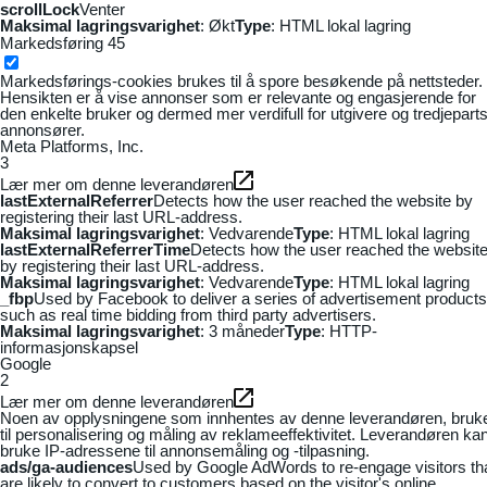
scrollLock
Venter
Maksimal lagringsvarighet
: Økt
Type
: HTML lokal lagring
Markedsføring
45
Markedsførings-cookies brukes til å spore besøkende på nettsteder.
Hensikten er å vise annonser som er relevante og engasjerende for
den enkelte bruker og dermed mer verdifull for utgivere og tredjepart
annonsører.
Meta Platforms, Inc.
3
Lær mer om denne leverandøren
lastExternalReferrer
Detects how the user reached the website by
registering their last URL-address.
Maksimal lagringsvarighet
: Vedvarende
Type
: HTML lokal lagring
lastExternalReferrerTime
Detects how the user reached the websit
by registering their last URL-address.
Maksimal lagringsvarighet
: Vedvarende
Type
: HTML lokal lagring
_fbp
Used by Facebook to deliver a series of advertisement products
such as real time bidding from third party advertisers.
Maksimal lagringsvarighet
: 3 måneder
Type
: HTTP-
informasjonskapsel
Google
2
Lær mer om denne leverandøren
Noen av opplysningene som innhentes av denne leverandøren, bruk
til personalisering og måling av reklameeffektivitet. Leverandøren ka
bruke IP-adressene til annonsemåling og -tilpasning.
ads/ga-audiences
Used by Google AdWords to re-engage visitors th
are likely to convert to customers based on the visitor's online