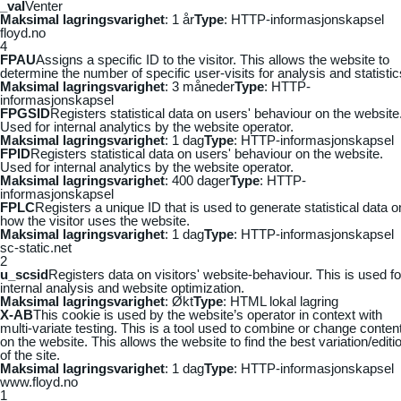
_vaI
Venter
Maksimal lagringsvarighet
: 1 år
Type
: HTTP-informasjonskapsel
floyd.no
4
FPAU
Assigns a specific ID to the visitor. This allows the website to
determine the number of specific user-visits for analysis and statistic
Maksimal lagringsvarighet
: 3 måneder
Type
: HTTP-
informasjonskapsel
FPGSID
Registers statistical data on users' behaviour on the website
Used for internal analytics by the website operator.
Maksimal lagringsvarighet
: 1 dag
Type
: HTTP-informasjonskapsel
FPID
Registers statistical data on users' behaviour on the website.
Used for internal analytics by the website operator.
Maksimal lagringsvarighet
: 400 dager
Type
: HTTP-
informasjonskapsel
FPLC
Registers a unique ID that is used to generate statistical data o
how the visitor uses the website.
Maksimal lagringsvarighet
: 1 dag
Type
: HTTP-informasjonskapsel
sc-static.net
2
u_scsid
Registers data on visitors' website-behaviour. This is used fo
internal analysis and website optimization.
Maksimal lagringsvarighet
: Økt
Type
: HTML lokal lagring
X-AB
This cookie is used by the website’s operator in context with
multi-variate testing. This is a tool used to combine or change conten
on the website. This allows the website to find the best variation/editi
of the site.
Maksimal lagringsvarighet
: 1 dag
Type
: HTTP-informasjonskapsel
www.floyd.no
1