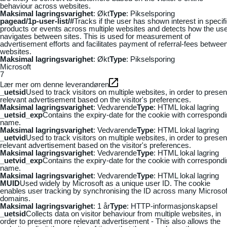
behaviour across websites.
Maksimal lagringsvarighet
: Økt
Type
: Pikselsporing
pagead/1p-user-list/#
Tracks if the user has shown interest in specif
products or events across multiple websites and detects how the us
navigates between sites. This is used for measurement of
advertisement efforts and facilitates payment of referral-fees betwee
websites.
Maksimal lagringsvarighet
: Økt
Type
: Pikselsporing
Microsoft
7
Lær mer om denne leverandøren
_uetsid
Used to track visitors on multiple websites, in order to presen
relevant advertisement based on the visitor's preferences.
Maksimal lagringsvarighet
: Vedvarende
Type
: HTML lokal lagring
_uetsid_exp
Contains the expiry-date for the cookie with correspond
name.
Maksimal lagringsvarighet
: Vedvarende
Type
: HTML lokal lagring
_uetvid
Used to track visitors on multiple websites, in order to presen
relevant advertisement based on the visitor's preferences.
Maksimal lagringsvarighet
: Vedvarende
Type
: HTML lokal lagring
_uetvid_exp
Contains the expiry-date for the cookie with correspond
name.
Maksimal lagringsvarighet
: Vedvarende
Type
: HTML lokal lagring
MUID
Used widely by Microsoft as a unique user ID. The cookie
enables user tracking by synchronising the ID across many Microsof
domains.
Maksimal lagringsvarighet
: 1 år
Type
: HTTP-informasjonskapsel
_uetsid
Collects data on visitor behaviour from multiple websites, in
order to present more relevant advertisement - This also allows the