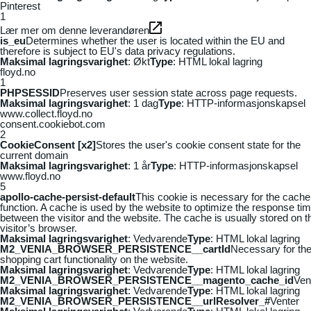
Pinterest
1
Lær mer om denne leverandøren
is_eu
Determines whether the user is located within the EU and
therefore is subject to EU's data privacy regulations.
Maksimal lagringsvarighet
: Økt
Type
: HTML lokal lagring
floyd.no
1
PHPSESSID
Preserves user session state across page requests.
Maksimal lagringsvarighet
: 1 dag
Type
: HTTP-informasjonskapsel
www.collect.floyd.no
consent.cookiebot.com
2
CookieConsent [x2]
Stores the user's cookie consent state for the
current domain
Maksimal lagringsvarighet
: 1 år
Type
: HTTP-informasjonskapsel
www.floyd.no
5
apollo-cache-persist-default
This cookie is necessary for the cache
function. A cache is used by the website to optimize the response ti
between the visitor and the website. The cache is usually stored on t
visitor’s browser.
Maksimal lagringsvarighet
: Vedvarende
Type
: HTML lokal lagring
M2_VENIA_BROWSER_PERSISTENCE__cartId
Necessary for th
shopping cart functionality on the website.
Maksimal lagringsvarighet
: Vedvarende
Type
: HTML lokal lagring
M2_VENIA_BROWSER_PERSISTENCE__magento_cache_id
Ven
Maksimal lagringsvarighet
: Vedvarende
Type
: HTML lokal lagring
M2_VENIA_BROWSER_PERSISTENCE__urlResolver_#
Venter