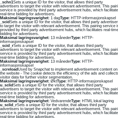
_schn1
Sets a unique ID for the visitor, that allows third party
advertisers to target the visitor with relevant advertisement. This pair
service is provided by third party advertisement hubs, which facilitat
real-time bidding for advertisers.
Maksimal lagringsvarighet
: 1 dag
Type
: HTTP-informasjonskapsel
_scid
Sets a unique ID for the visitor, that allows third party advertise
to target the visitor with relevant advertisement. This pairing service i
provided by third party advertisement hubs, which facilitates real-tim
bidding for advertisers.
Maksimal lagringsvarighet
: 13 måneder
Type
: HTTP-
informasjonskapsel
_scid_r
Sets a unique ID for the visitor, that allows third party
advertisers to target the visitor with relevant advertisement. This pair
service is provided by third party advertisement hubs, which facilitat
real-time bidding for advertisers.
Maksimal lagringsvarighet
: 13 måneder
Type
: HTTP-
informasjonskapsel
_screload
Used by Snapchat to implement advertisement content on
the website - The cookie detects the efficiency of the ads and collect
visitor data for further visitor segmentation.
Maksimal lagringsvarighet
: Økt
Type
: HTTP-informasjonskapsel
u_sclid
Sets a unique ID for the visitor, that allows third party
advertisers to target the visitor with relevant advertisement. This pair
service is provided by third party advertisement hubs, which facilitat
real-time bidding for advertisers.
Maksimal lagringsvarighet
: Vedvarende
Type
: HTML lokal lagring
u_sclid_r
Sets a unique ID for the visitor, that allows third party
advertisers to target the visitor with relevant advertisement. This pair
service is provided by third party advertisement hubs, which facilitat
real-time bidding for advertisers.