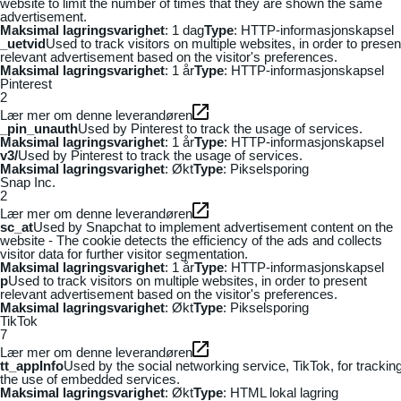
website to limit the number of times that they are shown the same
advertisement.
Maksimal lagringsvarighet
: 1 dag
Type
: HTTP-informasjonskapsel
_uetvid
Used to track visitors on multiple websites, in order to presen
relevant advertisement based on the visitor's preferences.
Maksimal lagringsvarighet
: 1 år
Type
: HTTP-informasjonskapsel
Pinterest
2
Lær mer om denne leverandøren
_pin_unauth
Used by Pinterest to track the usage of services.
Maksimal lagringsvarighet
: 1 år
Type
: HTTP-informasjonskapsel
v3/
Used by Pinterest to track the usage of services.
Maksimal lagringsvarighet
: Økt
Type
: Pikselsporing
Snap Inc.
2
Lær mer om denne leverandøren
sc_at
Used by Snapchat to implement advertisement content on the
website - The cookie detects the efficiency of the ads and collects
visitor data for further visitor segmentation.
Maksimal lagringsvarighet
: 1 år
Type
: HTTP-informasjonskapsel
p
Used to track visitors on multiple websites, in order to present
relevant advertisement based on the visitor's preferences.
Maksimal lagringsvarighet
: Økt
Type
: Pikselsporing
TikTok
7
Lær mer om denne leverandøren
tt_appInfo
Used by the social networking service, TikTok, for trackin
the use of embedded services.
Maksimal lagringsvarighet
: Økt
Type
: HTML lokal lagring