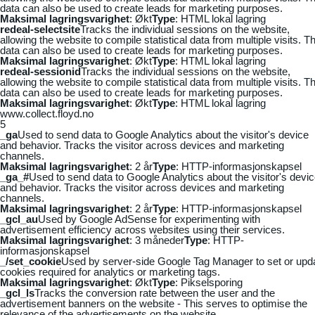
data can also be used to create leads for marketing purposes.
Maksimal lagringsvarighet
: Økt
Type
: HTML lokal lagring
redeal-selectsite
Tracks the individual sessions on the website,
allowing the website to compile statistical data from multiple visits. Th
data can also be used to create leads for marketing purposes.
Maksimal lagringsvarighet
: Økt
Type
: HTML lokal lagring
redeal-sessionid
Tracks the individual sessions on the website,
allowing the website to compile statistical data from multiple visits. Th
data can also be used to create leads for marketing purposes.
Maksimal lagringsvarighet
: Økt
Type
: HTML lokal lagring
www.collect.floyd.no
5
_ga
Used to send data to Google Analytics about the visitor's device
and behavior. Tracks the visitor across devices and marketing
channels.
Maksimal lagringsvarighet
: 2 år
Type
: HTTP-informasjonskapsel
_ga_#
Used to send data to Google Analytics about the visitor's devi
and behavior. Tracks the visitor across devices and marketing
channels.
Maksimal lagringsvarighet
: 2 år
Type
: HTTP-informasjonskapsel
_gcl_au
Used by Google AdSense for experimenting with
advertisement efficiency across websites using their services.
Maksimal lagringsvarighet
: 3 måneder
Type
: HTTP-
informasjonskapsel
_/set_cookie
Used by server-side Google Tag Manager to set or upd
cookies required for analytics or marketing tags.
Maksimal lagringsvarighet
: Økt
Type
: Pikselsporing
_gcl_ls
Tracks the conversion rate between the user and the
advertisement banners on the website - This serves to optimise the
relevance of the advertisements on the website.