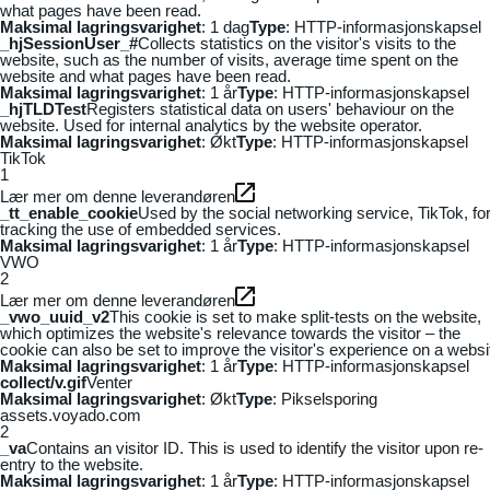
what pages have been read.
Maksimal lagringsvarighet
: 1 dag
Type
: HTTP-informasjonskapsel
_hjSessionUser_#
Collects statistics on the visitor's visits to the
website, such as the number of visits, average time spent on the
website and what pages have been read.
Maksimal lagringsvarighet
: 1 år
Type
: HTTP-informasjonskapsel
_hjTLDTest
Registers statistical data on users' behaviour on the
website. Used for internal analytics by the website operator.
Maksimal lagringsvarighet
: Økt
Type
: HTTP-informasjonskapsel
TikTok
1
Lær mer om denne leverandøren
_tt_enable_cookie
Used by the social networking service, TikTok, fo
tracking the use of embedded services.
Maksimal lagringsvarighet
: 1 år
Type
: HTTP-informasjonskapsel
VWO
2
Lær mer om denne leverandøren
_vwo_uuid_v2
This cookie is set to make split-tests on the website,
which optimizes the website's relevance towards the visitor – the
cookie can also be set to improve the visitor's experience on a websi
Maksimal lagringsvarighet
: 1 år
Type
: HTTP-informasjonskapsel
collect/v.gif
Venter
Maksimal lagringsvarighet
: Økt
Type
: Pikselsporing
assets.voyado.com
2
_va
Contains an visitor ID. This is used to identify the visitor upon re-
entry to the website.
Maksimal lagringsvarighet
: 1 år
Type
: HTTP-informasjonskapsel