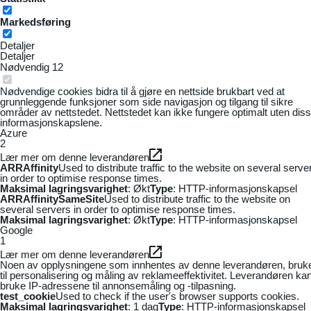
Markedsføring
Detaljer
Detaljer
Nødvendig
12
Nødvendige cookies bidra til å gjøre en nettside brukbart ved at
grunnleggende funksjoner som side navigasjon og tilgang til sikre
områder av nettstedet. Nettstedet kan ikke fungere optimalt uten dis
informasjonskapslene.
Azure
2
Lær mer om denne leverandøren
ARRAffinity
Used to distribute traffic to the website on several serve
in order to optimise response times.
Maksimal lagringsvarighet
: Økt
Type
: HTTP-informasjonskapsel
ARRAffinitySameSite
Used to distribute traffic to the website on
several servers in order to optimise response times.
Maksimal lagringsvarighet
: Økt
Type
: HTTP-informasjonskapsel
Google
1
Lær mer om denne leverandøren
Noen av opplysningene som innhentes av denne leverandøren, bruk
til personalisering og måling av reklameeffektivitet. Leverandøren ka
bruke IP-adressene til annonsemåling og -tilpasning.
test_cookie
Used to check if the user's browser supports cookies.
Maksimal lagringsvarighet
: 1 dag
Type
: HTTP-informasjonskapsel