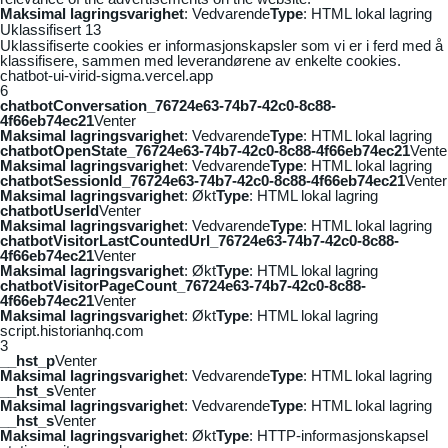
Maksimal lagringsvarighet
: Vedvarende
Type
: HTML lokal lagring
Uklassifisert
13
Uklassifiserte cookies er informasjonskapsler som vi er i ferd med å
klassifisere, sammen med leverandørene av enkelte cookies.
chatbot-ui-virid-sigma.vercel.app
6
chatbotConversation_76724e63-74b7-42c0-8c88-
4f66eb74ec21
Venter
Maksimal lagringsvarighet
: Vedvarende
Type
: HTML lokal lagring
chatbotOpenState_76724e63-74b7-42c0-8c88-4f66eb74ec21
Vente
Maksimal lagringsvarighet
: Vedvarende
Type
: HTML lokal lagring
chatbotSessionId_76724e63-74b7-42c0-8c88-4f66eb74ec21
Venter
Maksimal lagringsvarighet
: Økt
Type
: HTML lokal lagring
chatbotUserId
Venter
Maksimal lagringsvarighet
: Vedvarende
Type
: HTML lokal lagring
chatbotVisitorLastCountedUrl_76724e63-74b7-42c0-8c88-
4f66eb74ec21
Venter
Maksimal lagringsvarighet
: Økt
Type
: HTML lokal lagring
chatbotVisitorPageCount_76724e63-74b7-42c0-8c88-
4f66eb74ec21
Venter
Maksimal lagringsvarighet
: Økt
Type
: HTML lokal lagring
script.historianhq.com
3
__hst_p
Venter
Maksimal lagringsvarighet
: Vedvarende
Type
: HTML lokal lagring
__hst_s
Venter
Maksimal lagringsvarighet
: Vedvarende
Type
: HTML lokal lagring
__hst_s
Venter
Maksimal lagringsvarighet
: Økt
Type
: HTTP-informasjonskapsel