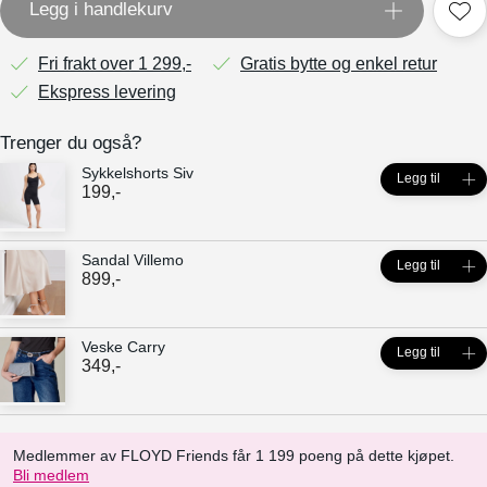
Legg i handlekurv
Fri frakt over 1 299,-
Gratis bytte og enkel retur
Ekspress levering
Trenger du også?
Sykkelshorts Siv
Legg til
199
,-
Sandal Villemo
Legg til
899
,-
Veske Carry
Legg til
349
,-
Medlemmer av FLOYD Friends får 1 199 poeng på dette kjøpet.
Bli medlem