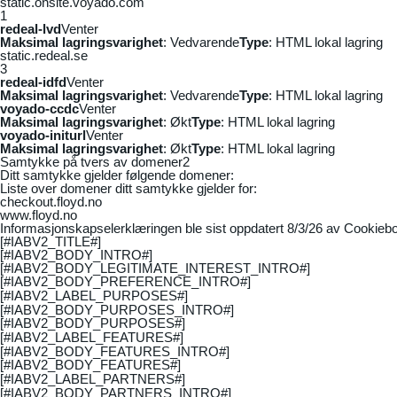
static.onsite.voyado.com
1
redeal-lvd
Venter
Maksimal lagringsvarighet
: Vedvarende
Type
: HTML lokal lagring
static.redeal.se
3
redeal-idfd
Venter
Maksimal lagringsvarighet
: Vedvarende
Type
: HTML lokal lagring
voyado-ccdc
Venter
Maksimal lagringsvarighet
: Økt
Type
: HTML lokal lagring
voyado-initurl
Venter
Maksimal lagringsvarighet
: Økt
Type
: HTML lokal lagring
Samtykke på tvers av domener
2
Ditt samtykke gjelder følgende domener:
Liste over domener ditt samtykke gjelder for:
checkout.floyd.no
www.floyd.no
Informasjonskapselerklæringen ble sist oppdatert 8/3/26 av
Cookiebo
[#IABV2_TITLE#]
[#IABV2_BODY_INTRO#]
[#IABV2_BODY_LEGITIMATE_INTEREST_INTRO#]
[#IABV2_BODY_PREFERENCE_INTRO#]
[#IABV2_LABEL_PURPOSES#]
[#IABV2_BODY_PURPOSES_INTRO#]
[#IABV2_BODY_PURPOSES#]
[#IABV2_LABEL_FEATURES#]
[#IABV2_BODY_FEATURES_INTRO#]
[#IABV2_BODY_FEATURES#]
[#IABV2_LABEL_PARTNERS#]
[#IABV2_BODY_PARTNERS_INTRO#]