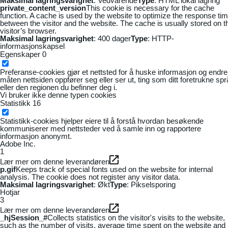
Maksimal lagringsvarighet
: Vedvarende
Type
: HTML lokal lagring
private_content_version
This cookie is necessary for the cache
function. A cache is used by the website to optimize the response ti
between the visitor and the website. The cache is usually stored on t
visitor’s browser.
Maksimal lagringsvarighet
: 400 dager
Type
: HTTP-
informasjonskapsel
Egenskaper
0
Preferanse-cookies gjør et nettsted for å huske informasjon og endre
måten nettsiden oppfører seg eller ser ut, ting som ditt foretrukne sp
eller den regionen du befinner deg i.
Vi bruker ikke denne typen cookies
Statistikk
16
Statistikk-cookies hjelper eiere til å forstå hvordan besøkende
kommuniserer med nettsteder ved å samle inn og rapportere
informasjon anonymt.
Adobe Inc.
1
Lær mer om denne leverandøren
p.gif
Keeps track of special fonts used on the website for internal
analysis. The cookie does not register any visitor data.
Maksimal lagringsvarighet
: Økt
Type
: Pikselsporing
Hotjar
3
Lær mer om denne leverandøren
_hjSession_#
Collects statistics on the visitor's visits to the website,
such as the number of visits, average time spent on the website and