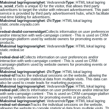
Maksimal lagringsvarighet
: Vedvarende
Type
: HTML lokal lagring
u_scsid_r
Sets a unique ID for the visitor, that allows third party
advertisers to target the visitor with relevant advertisement. This pair
service is provided by third party advertisement hubs, which facilitat
real-time bidding for advertisers.
Maksimal lagringsvarighet
: Økt
Type
: HTML lokal lagring
static.onsite.voyado.com
1
redeal-dealid-cornerwidget
Collects information on user preference
and/or interaction with web-campaign content - This is used on CRM
campaign-platform used by website owners for promoting events or
products.
Maksimal lagringsvarighet
: Vedvarende
Type
: HTML lokal lagring
static.redeal.se
6
redeal-deal-id
Collects information on user preferences and/or
interaction with web-campaign content - This is used on CRM-
campaign-platform used by website owners for promoting events or
products.
Maksimal lagringsvarighet
: Økt
Type
: HTML lokal lagring
redeal-id
Tracks the individual sessions on the website, allowing the
website to compile statistical data from multiple visits. This data can
also be used to create leads for marketing purposes.
Maksimal lagringsvarighet
: Vedvarende
Type
: HTML lokal lagring
redeal-pid
Collects information on user preferences and/or interactio
with web-campaign content - This is used on CRM-campaign-platfo
used by website owners for promoting events or products.
Maksimal lagringsvarighet
: Vedvarende
Type
: HTML lokal lagring
redeal-sel-domain
Tracks the individual sessions on the website,
allowing the website to compile statistical data from multiple visits. Th