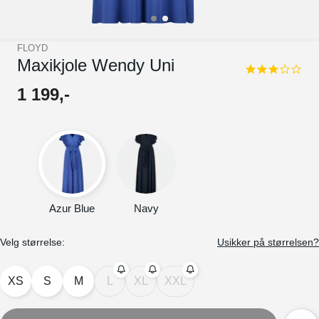
FLOYD
Maxikjole Wendy Uni
3.0
star
1
199
,-
rating
Azur Blue
Navy
Velg størrelse:
Usikker på størrelsen?
XS
S
M
L
XL
XXL