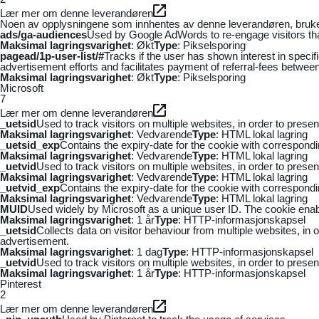
Lær mer om denne leverandøren
Noen av opplysningene som innhentes av denne leverandøren, brukes t
ads/ga-audiences
Used by Google AdWords to re-engage visitors that
Maksimal lagringsvarighet
: Økt
Type
: Pikselsporing
pagead/1p-user-list/#
Tracks if the user has shown interest in speci
advertisement efforts and facilitates payment of referral-fees betwee
Maksimal lagringsvarighet
: Økt
Type
: Pikselsporing
Microsoft
7
Lær mer om denne leverandøren
_uetsid
Used to track visitors on multiple websites, in order to prese
Maksimal lagringsvarighet
: Vedvarende
Type
: HTML lokal lagring
_uetsid_exp
Contains the expiry-date for the cookie with correspond
Maksimal lagringsvarighet
: Vedvarende
Type
: HTML lokal lagring
_uetvid
Used to track visitors on multiple websites, in order to prese
Maksimal lagringsvarighet
: Vedvarende
Type
: HTML lokal lagring
_uetvid_exp
Contains the expiry-date for the cookie with correspond
Maksimal lagringsvarighet
: Vedvarende
Type
: HTML lokal lagring
MUID
Used widely by Microsoft as a unique user ID. The cookie ena
Maksimal lagringsvarighet
: 1 år
Type
: HTTP-informasjonskapsel
_uetsid
Collects data on visitor behaviour from multiple websites, in
advertisement.
Maksimal lagringsvarighet
: 1 dag
Type
: HTTP-informasjonskapsel
_uetvid
Used to track visitors on multiple websites, in order to prese
Maksimal lagringsvarighet
: 1 år
Type
: HTTP-informasjonskapsel
Pinterest
2
Lær mer om denne leverandøren