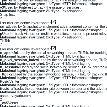
_pin_unauth
Used by Pinterest to track the usage of services.
Maksimal lagringsvarighet
: 1 år
Type
: HTTP-informasjonskapsel
v3/
Used by Pinterest to track the usage of services.
Maksimal lagringsvarighet
: Økt
Type
: Pikselsporing
Snap Inc.
2
Lær mer om denne leverandøren
sc_at
Used by Snapchat to implement advertisement content on the webs
Maksimal lagringsvarighet
: 1 år
Type
: HTTP-informasjonskapsel
p
Used to track visitors on multiple websites, in order to present rele
Maksimal lagringsvarighet
: Økt
Type
: Pikselsporing
TikTok
7
Lær mer om denne leverandøren
tt_appInfo
Used by the social networking service, TikTok, for tracki
Maksimal lagringsvarighet
: Økt
Type
: HTML lokal lagring
tt_pixel_session_index
Used by the social networking service, TikTo
Maksimal lagringsvarighet
: Økt
Type
: HTML lokal lagring
tt_sessionId
Used by the social networking service, TikTok, for trac
Maksimal lagringsvarighet
: Økt
Type
: HTML lokal lagring
_ttp [x2]
Used by the social networking service, TikTok, for tracking
Maksimal lagringsvarighet
: 1 år
Type
: HTTP-informasjonskapsel
ttcsid
Venter
Maksimal lagringsvarighet
: 1 år
Type
: HTTP-informasjonskapsel
ttcsid_#
Tracks the conversion rate between the user and the adverti
Maksimal lagringsvarighet
: 1 år
Type
: HTTP-informasjonskapsel
assets.voyado.com
2
_vaS
Venter
Maksimal lagringsvarighet
: Økt
Type
: HTML lokal lagring