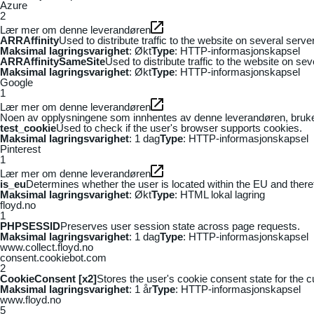
Azure
2
Lær mer om denne leverandøren
ARRAffinity
Used to distribute traffic to the website on several serv
Maksimal lagringsvarighet
: Økt
Type
: HTTP-informasjonskapsel
ARRAffinitySameSite
Used to distribute traffic to the website on se
Maksimal lagringsvarighet
: Økt
Type
: HTTP-informasjonskapsel
Google
1
Lær mer om denne leverandøren
Noen av opplysningene som innhentes av denne leverandøren, brukes t
test_cookie
Used to check if the user's browser supports cookies.
Maksimal lagringsvarighet
: 1 dag
Type
: HTTP-informasjonskapsel
Pinterest
1
Lær mer om denne leverandøren
is_eu
Determines whether the user is located within the EU and theref
Maksimal lagringsvarighet
: Økt
Type
: HTML lokal lagring
floyd.no
1
PHPSESSID
Preserves user session state across page requests.
Maksimal lagringsvarighet
: 1 dag
Type
: HTTP-informasjonskapsel
www.collect.floyd.no
consent.cookiebot.com
2
CookieConsent [x2]
Stores the user's cookie consent state for the 
Maksimal lagringsvarighet
: 1 år
Type
: HTTP-informasjonskapsel
www.floyd.no
5