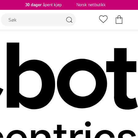
30 dager
åpent kjøp
Norsk nettbutikk