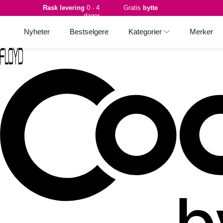
Rask levering
0 - 4
Gratis
bytte
dager
Nyheter
Bestselgere
Kategorier
Merker