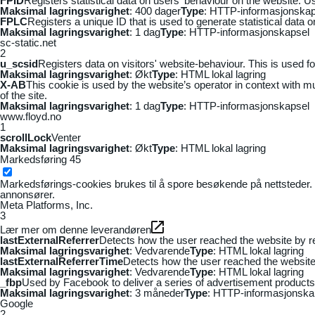
FPID
Registers statistical data on users' behaviour on the website. Us
Maksimal lagringsvarighet
: 400 dager
Type
: HTTP-informasjonskap
FPLC
Registers a unique ID that is used to generate statistical data 
Maksimal lagringsvarighet
: 1 dag
Type
: HTTP-informasjonskapsel
sc-static.net
2
u_scsid
Registers data on visitors' website-behaviour. This is used fo
Maksimal lagringsvarighet
: Økt
Type
: HTML lokal lagring
X-AB
This cookie is used by the website’s operator in context with mul
of the site.
Maksimal lagringsvarighet
: 1 dag
Type
: HTTP-informasjonskapsel
www.floyd.no
1
scrollLock
Venter
Maksimal lagringsvarighet
: Økt
Type
: HTML lokal lagring
Markedsføring
45
Markedsførings-cookies brukes til å spore besøkende på nettsteder. 
annonsører.
Meta Platforms, Inc.
3
Lær mer om denne leverandøren
lastExternalReferrer
Detects how the user reached the website by re
Maksimal lagringsvarighet
: Vedvarende
Type
: HTML lokal lagring
lastExternalReferrerTime
Detects how the user reached the website 
Maksimal lagringsvarighet
: Vedvarende
Type
: HTML lokal lagring
_fbp
Used by Facebook to deliver a series of advertisement products s
Maksimal lagringsvarighet
: 3 måneder
Type
: HTTP-informasjonska
Google
2