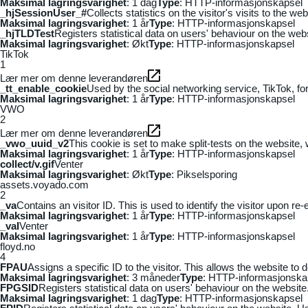
Maksimal lagringsvarighet
: 1 dag
Type
: HTTP-informasjonskapsel
_hjSessionUser_#
Collects statistics on the visitor's visits to the
Maksimal lagringsvarighet
: 1 år
Type
: HTTP-informasjonskapsel
_hjTLDTest
Registers statistical data on users' behaviour on the webs
Maksimal lagringsvarighet
: Økt
Type
: HTTP-informasjonskapsel
TikTok
1
Lær mer om denne leverandøren
_tt_enable_cookie
Used by the social networking service, TikTok, fo
Maksimal lagringsvarighet
: 1 år
Type
: HTTP-informasjonskapsel
VWO
2
Lær mer om denne leverandøren
_vwo_uuid_v2
This cookie is set to make split-tests on the website,
Maksimal lagringsvarighet
: 1 år
Type
: HTTP-informasjonskapsel
collect/v.gif
Venter
Maksimal lagringsvarighet
: Økt
Type
: Pikselsporing
assets.voyado.com
2
_va
Contains an visitor ID. This is used to identify the visitor upon re-
Maksimal lagringsvarighet
: 1 år
Type
: HTTP-informasjonskapsel
_vaI
Venter
Maksimal lagringsvarighet
: 1 år
Type
: HTTP-informasjonskapsel
floyd.no
4
FPAU
Assigns a specific ID to the visitor. This allows the website to 
Maksimal lagringsvarighet
: 3 måneder
Type
: HTTP-informasjonska
FPGSID
Registers statistical data on users' behaviour on the website.
Maksimal lagringsvarighet
: 1 dag
Type
: HTTP-informasjonskapsel