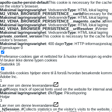
apollo-cache-persist-default
This cookie is necessary for the cache
on the visitor’s browser.
Maksimal lagringsvarighet
: Vedvarende
Type
: HTML lokal lagring
M2_VENIA_BROWSER_PERSISTENCE__cartId
Necessary for the 
Maksimal lagringsvarighet
: Vedvarende
Type
: HTML lokal lagring
M2_VENIA_BROWSER_PERSISTENCE__magento_cache_id
Ven
Maksimal lagringsvarighet
: Vedvarende
Type
: HTML lokal lagring
M2_VENIA_BROWSER_PERSISTENCE__urlResolver_#
Venter
Maksimal lagringsvarighet
: Vedvarende
Type
: HTML lokal lagring
private_content_version
This cookie is necessary for the cache fun
visitor’s browser.
Maksimal lagringsvarighet
: 400 dager
Type
: HTTP-informasjonskap
Egenskaper
0
Preferanse-cookies gjør et nettsted for å huske informasjon og endrer 
Vi bruker ikke denne typen cookies
Statistikk
16
Statistikk-cookies hjelper eiere til å forstå hvordan besøkende kom
Adobe Inc.
1
Lær mer om denne leverandøren
p.gif
Keeps track of special fonts used on the website for internal anal
Maksimal lagringsvarighet
: Økt
Type
: Pikselsporing
Hotjar
3
Lær mer om denne leverandøren
_hjSession_#
Collects statistics on the visitor's visits to the webs