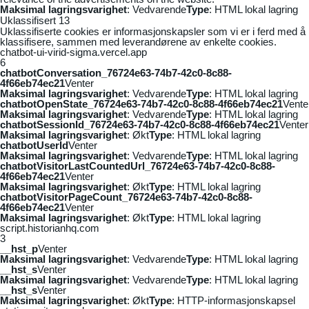
Maksimal lagringsvarighet
: Vedvarende
Type
: HTML lokal lagring
Uklassifisert
13
Uklassifiserte cookies er informasjonskapsler som vi er i ferd med å
klassifisere, sammen med leverandørene av enkelte cookies.
chatbot-ui-virid-sigma.vercel.app
6
chatbotConversation_76724e63-74b7-42c0-8c88-
4f66eb74ec21
Venter
Maksimal lagringsvarighet
: Vedvarende
Type
: HTML lokal lagring
chatbotOpenState_76724e63-74b7-42c0-8c88-4f66eb74ec21
Vente
Maksimal lagringsvarighet
: Vedvarende
Type
: HTML lokal lagring
chatbotSessionId_76724e63-74b7-42c0-8c88-4f66eb74ec21
Venter
Maksimal lagringsvarighet
: Økt
Type
: HTML lokal lagring
chatbotUserId
Venter
Maksimal lagringsvarighet
: Vedvarende
Type
: HTML lokal lagring
chatbotVisitorLastCountedUrl_76724e63-74b7-42c0-8c88-
4f66eb74ec21
Venter
Maksimal lagringsvarighet
: Økt
Type
: HTML lokal lagring
chatbotVisitorPageCount_76724e63-74b7-42c0-8c88-
4f66eb74ec21
Venter
Maksimal lagringsvarighet
: Økt
Type
: HTML lokal lagring
script.historianhq.com
3
__hst_p
Venter
Maksimal lagringsvarighet
: Vedvarende
Type
: HTML lokal lagring
__hst_s
Venter
Maksimal lagringsvarighet
: Vedvarende
Type
: HTML lokal lagring
__hst_s
Venter
Maksimal lagringsvarighet
: Økt
Type
: HTTP-informasjonskapsel