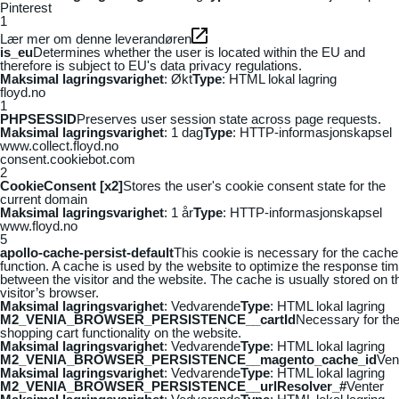
Pinterest
1
Lær mer om denne leverandøren
is_eu
Determines whether the user is located within the EU and
therefore is subject to EU's data privacy regulations.
Maksimal lagringsvarighet
: Økt
Type
: HTML lokal lagring
floyd.no
1
PHPSESSID
Preserves user session state across page requests.
Maksimal lagringsvarighet
: 1 dag
Type
: HTTP-informasjonskapsel
www.collect.floyd.no
consent.cookiebot.com
2
CookieConsent [x2]
Stores the user's cookie consent state for the
current domain
Maksimal lagringsvarighet
: 1 år
Type
: HTTP-informasjonskapsel
www.floyd.no
5
apollo-cache-persist-default
This cookie is necessary for the cache
function. A cache is used by the website to optimize the response ti
between the visitor and the website. The cache is usually stored on t
visitor’s browser.
Maksimal lagringsvarighet
: Vedvarende
Type
: HTML lokal lagring
M2_VENIA_BROWSER_PERSISTENCE__cartId
Necessary for th
shopping cart functionality on the website.
Maksimal lagringsvarighet
: Vedvarende
Type
: HTML lokal lagring
M2_VENIA_BROWSER_PERSISTENCE__magento_cache_id
Ven
Maksimal lagringsvarighet
: Vedvarende
Type
: HTML lokal lagring
M2_VENIA_BROWSER_PERSISTENCE__urlResolver_#
Venter