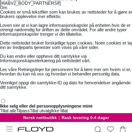
[#IABV2_BODY_PARTNERS#]
Om
Cookies er små tekstfiler som kan brukes av nettsteder for å gjøre e
brukers opplevelse mer effektiv.
Loven sier at vi kan lagre informasjonskapsler på enheten hvis de er
strengt nødvendig for driften av dette området. For alle andre typer
informasjonskapsler trenger vi din tillatelse.
Dette nettstedet bruker forskjellige typer cookies. Noen cookies er la
inn av tredjeparts tjenester som vises på våre sider.
Du kan endre eller oppheve ditt samtykke via
Informasjonskapselerkæring på nettstedet vårt.
Les våre
Retningslinjer for personvern
for å lære mer om hvem vi er,
hvordan du kan nå oss og hvordan vi behandler personlig data.
Vennligst oppgi din samtykke-ID og dato for henvendelser angående
ditt samtykke.
Ikke selg eller del personopplysningene mine
Tillat alle
Tilpass
Tillat utvalg
Ikke tillat
Norsk nettbutikk
|
Rask levering 0-4 dager