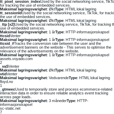
tt_pixel_session_index
Used by the social networking service, TikTo
for tracking the use of embedded services.
Maksimal lagringsvarighet
: Økt
Type
: HTML lokal lagring
tt_sessionId
Used by the social networking service, TikTok, for track
the use of embedded services.
Maksimal lagringsvarighet
: Økt
Type
: HTML lokal lagring
_ttp [x2]
Used by the social networking service, TikTok, for tracking t
use of embedded services.
Maksimal lagringsvarighet
: 1 år
Type
: HTTP-informasjonskapsel
ttcsid
Venter
Maksimal lagringsvarighet
: 1 år
Type
: HTTP-informasjonskapsel
ttcsid_#
Tracks the conversion rate between the user and the
advertisement banners on the website - This serves to optimise the
relevance of the advertisements on the website.
Maksimal lagringsvarighet
: 1 år
Type
: HTTP-informasjonskapsel
assets.voyado.com
2
_vaS
Venter
Maksimal lagringsvarighet
: Økt
Type
: HTML lokal lagring
vtid
Venter
Maksimal lagringsvarighet
: Vedvarende
Type
: HTML lokal lagring
floyd.no
1
_gtmeec
Used to temporarily store and process ecommerce-related
interaction data in order to ensure reliable analytics event tracking
across page loads.
Maksimal lagringsvarighet
: 3 måneder
Type
: HTTP-
informasjonskapsel
sc-static.net
7