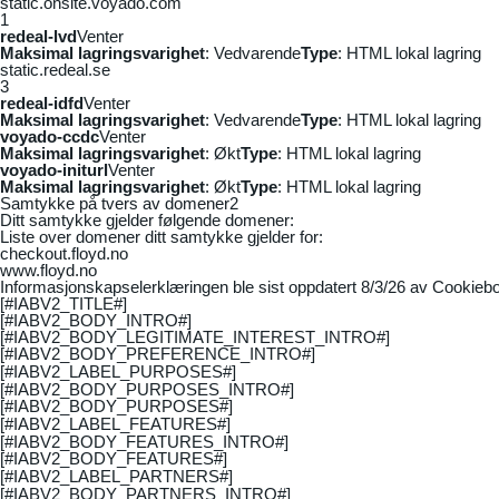
static.onsite.voyado.com
1
redeal-lvd
Venter
Maksimal lagringsvarighet
: Vedvarende
Type
: HTML lokal lagring
static.redeal.se
3
redeal-idfd
Venter
Maksimal lagringsvarighet
: Vedvarende
Type
: HTML lokal lagring
voyado-ccdc
Venter
Maksimal lagringsvarighet
: Økt
Type
: HTML lokal lagring
voyado-initurl
Venter
Maksimal lagringsvarighet
: Økt
Type
: HTML lokal lagring
Samtykke på tvers av domener
2
Ditt samtykke gjelder følgende domener:
Liste over domener ditt samtykke gjelder for:
checkout.floyd.no
www.floyd.no
Informasjonskapselerklæringen ble sist oppdatert 8/3/26 av
Cookiebo
[#IABV2_TITLE#]
[#IABV2_BODY_INTRO#]
[#IABV2_BODY_LEGITIMATE_INTEREST_INTRO#]
[#IABV2_BODY_PREFERENCE_INTRO#]
[#IABV2_LABEL_PURPOSES#]
[#IABV2_BODY_PURPOSES_INTRO#]
[#IABV2_BODY_PURPOSES#]
[#IABV2_LABEL_FEATURES#]
[#IABV2_BODY_FEATURES_INTRO#]
[#IABV2_BODY_FEATURES#]
[#IABV2_LABEL_PARTNERS#]
[#IABV2_BODY_PARTNERS_INTRO#]