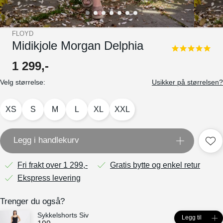
FLOYD
Midikjole Morgan Delphia
5.0
star
1
299
,-
rating
Velg størrelse:
Usikker på størrelsen?
XS
S
M
L
XL
XXL
Legg i handlekurv
Fri frakt over 1 299,-
Gratis bytte og enkel retur
Ekspress levering
Trenger du også?
Sykkelshorts Siv
Legg til