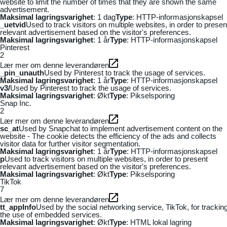
website to limit the number of times that they are shown the same
advertisement.
Maksimal lagringsvarighet
: 1 dag
Type
: HTTP-informasjonskapsel
_uetvid
Used to track visitors on multiple websites, in order to presen
relevant advertisement based on the visitor's preferences.
Maksimal lagringsvarighet
: 1 år
Type
: HTTP-informasjonskapsel
Pinterest
2
Lær mer om denne leverandøren
_pin_unauth
Used by Pinterest to track the usage of services.
Maksimal lagringsvarighet
: 1 år
Type
: HTTP-informasjonskapsel
v3/
Used by Pinterest to track the usage of services.
Maksimal lagringsvarighet
: Økt
Type
: Pikselsporing
Snap Inc.
2
Lær mer om denne leverandøren
sc_at
Used by Snapchat to implement advertisement content on the
website - The cookie detects the efficiency of the ads and collects
visitor data for further visitor segmentation.
Maksimal lagringsvarighet
: 1 år
Type
: HTTP-informasjonskapsel
p
Used to track visitors on multiple websites, in order to present
relevant advertisement based on the visitor's preferences.
Maksimal lagringsvarighet
: Økt
Type
: Pikselsporing
TikTok
7
Lær mer om denne leverandøren
tt_appInfo
Used by the social networking service, TikTok, for trackin
the use of embedded services.
Maksimal lagringsvarighet
: Økt
Type
: HTML lokal lagring