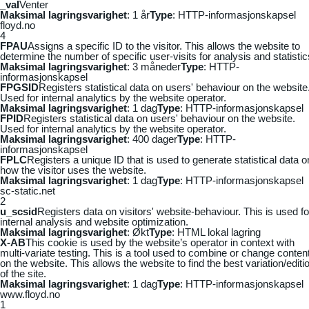
_vaI
Venter
Maksimal lagringsvarighet
: 1 år
Type
: HTTP-informasjonskapsel
floyd.no
4
FPAU
Assigns a specific ID to the visitor. This allows the website to
determine the number of specific user-visits for analysis and statistic
Maksimal lagringsvarighet
: 3 måneder
Type
: HTTP-
informasjonskapsel
FPGSID
Registers statistical data on users' behaviour on the website
Used for internal analytics by the website operator.
Maksimal lagringsvarighet
: 1 dag
Type
: HTTP-informasjonskapsel
FPID
Registers statistical data on users' behaviour on the website.
Used for internal analytics by the website operator.
Maksimal lagringsvarighet
: 400 dager
Type
: HTTP-
informasjonskapsel
FPLC
Registers a unique ID that is used to generate statistical data o
how the visitor uses the website.
Maksimal lagringsvarighet
: 1 dag
Type
: HTTP-informasjonskapsel
sc-static.net
2
u_scsid
Registers data on visitors' website-behaviour. This is used fo
internal analysis and website optimization.
Maksimal lagringsvarighet
: Økt
Type
: HTML lokal lagring
X-AB
This cookie is used by the website’s operator in context with
multi-variate testing. This is a tool used to combine or change conten
on the website. This allows the website to find the best variation/editi
of the site.
Maksimal lagringsvarighet
: 1 dag
Type
: HTTP-informasjonskapsel
www.floyd.no
1