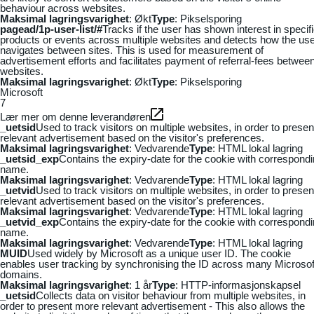
behaviour across websites.
Maksimal lagringsvarighet
: Økt
Type
: Pikselsporing
pagead/1p-user-list/#
Tracks if the user has shown interest in specif
products or events across multiple websites and detects how the us
navigates between sites. This is used for measurement of
advertisement efforts and facilitates payment of referral-fees betwee
websites.
Maksimal lagringsvarighet
: Økt
Type
: Pikselsporing
Microsoft
7
Lær mer om denne leverandøren
_uetsid
Used to track visitors on multiple websites, in order to presen
relevant advertisement based on the visitor's preferences.
Maksimal lagringsvarighet
: Vedvarende
Type
: HTML lokal lagring
_uetsid_exp
Contains the expiry-date for the cookie with correspond
name.
Maksimal lagringsvarighet
: Vedvarende
Type
: HTML lokal lagring
_uetvid
Used to track visitors on multiple websites, in order to presen
relevant advertisement based on the visitor's preferences.
Maksimal lagringsvarighet
: Vedvarende
Type
: HTML lokal lagring
_uetvid_exp
Contains the expiry-date for the cookie with correspond
name.
Maksimal lagringsvarighet
: Vedvarende
Type
: HTML lokal lagring
MUID
Used widely by Microsoft as a unique user ID. The cookie
enables user tracking by synchronising the ID across many Microsof
domains.
Maksimal lagringsvarighet
: 1 år
Type
: HTTP-informasjonskapsel
_uetsid
Collects data on visitor behaviour from multiple websites, in
order to present more relevant advertisement - This also allows the