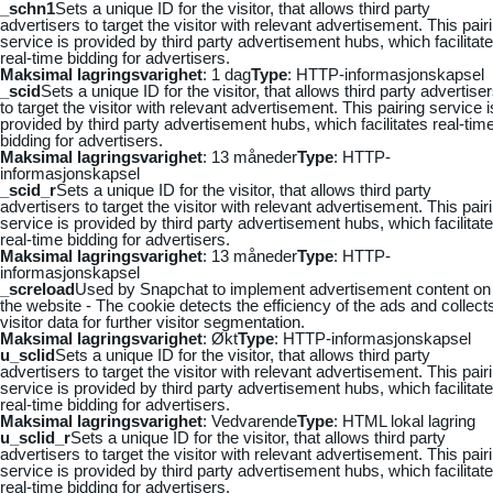
_schn1
Sets a unique ID for the visitor, that allows third party
advertisers to target the visitor with relevant advertisement. This pair
service is provided by third party advertisement hubs, which facilitat
real-time bidding for advertisers.
Maksimal lagringsvarighet
: 1 dag
Type
: HTTP-informasjonskapsel
_scid
Sets a unique ID for the visitor, that allows third party advertise
to target the visitor with relevant advertisement. This pairing service i
provided by third party advertisement hubs, which facilitates real-tim
bidding for advertisers.
Maksimal lagringsvarighet
: 13 måneder
Type
: HTTP-
informasjonskapsel
_scid_r
Sets a unique ID for the visitor, that allows third party
advertisers to target the visitor with relevant advertisement. This pair
service is provided by third party advertisement hubs, which facilitat
real-time bidding for advertisers.
Maksimal lagringsvarighet
: 13 måneder
Type
: HTTP-
informasjonskapsel
_screload
Used by Snapchat to implement advertisement content on
the website - The cookie detects the efficiency of the ads and collect
visitor data for further visitor segmentation.
Maksimal lagringsvarighet
: Økt
Type
: HTTP-informasjonskapsel
u_sclid
Sets a unique ID for the visitor, that allows third party
advertisers to target the visitor with relevant advertisement. This pair
service is provided by third party advertisement hubs, which facilitat
real-time bidding for advertisers.
Maksimal lagringsvarighet
: Vedvarende
Type
: HTML lokal lagring
u_sclid_r
Sets a unique ID for the visitor, that allows third party
advertisers to target the visitor with relevant advertisement. This pair
service is provided by third party advertisement hubs, which facilitat
real-time bidding for advertisers.