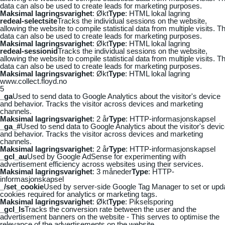
data can also be used to create leads for marketing purposes.
Maksimal lagringsvarighet
: Økt
Type
: HTML lokal lagring
redeal-selectsite
Tracks the individual sessions on the website,
allowing the website to compile statistical data from multiple visits. Th
data can also be used to create leads for marketing purposes.
Maksimal lagringsvarighet
: Økt
Type
: HTML lokal lagring
redeal-sessionid
Tracks the individual sessions on the website,
allowing the website to compile statistical data from multiple visits. Th
data can also be used to create leads for marketing purposes.
Maksimal lagringsvarighet
: Økt
Type
: HTML lokal lagring
www.collect.floyd.no
5
_ga
Used to send data to Google Analytics about the visitor's device
and behavior. Tracks the visitor across devices and marketing
channels.
Maksimal lagringsvarighet
: 2 år
Type
: HTTP-informasjonskapsel
_ga_#
Used to send data to Google Analytics about the visitor's devi
and behavior. Tracks the visitor across devices and marketing
channels.
Maksimal lagringsvarighet
: 2 år
Type
: HTTP-informasjonskapsel
_gcl_au
Used by Google AdSense for experimenting with
advertisement efficiency across websites using their services.
Maksimal lagringsvarighet
: 3 måneder
Type
: HTTP-
informasjonskapsel
_/set_cookie
Used by server-side Google Tag Manager to set or upd
cookies required for analytics or marketing tags.
Maksimal lagringsvarighet
: Økt
Type
: Pikselsporing
_gcl_ls
Tracks the conversion rate between the user and the
advertisement banners on the website - This serves to optimise the
relevance of the advertisements on the website.