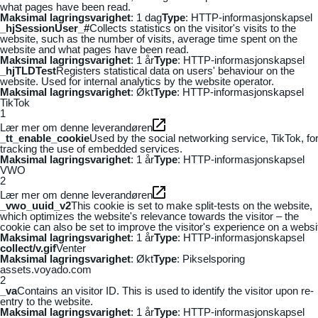
what pages have been read.
Maksimal lagringsvarighet
: 1 dag
Type
: HTTP-informasjonskapsel
_hjSessionUser_#
Collects statistics on the visitor's visits to the
website, such as the number of visits, average time spent on the
website and what pages have been read.
Maksimal lagringsvarighet
: 1 år
Type
: HTTP-informasjonskapsel
_hjTLDTest
Registers statistical data on users' behaviour on the
website. Used for internal analytics by the website operator.
Maksimal lagringsvarighet
: Økt
Type
: HTTP-informasjonskapsel
TikTok
1
Lær mer om denne leverandøren
_tt_enable_cookie
Used by the social networking service, TikTok, fo
tracking the use of embedded services.
Maksimal lagringsvarighet
: 1 år
Type
: HTTP-informasjonskapsel
VWO
2
Lær mer om denne leverandøren
_vwo_uuid_v2
This cookie is set to make split-tests on the website,
which optimizes the website's relevance towards the visitor – the
cookie can also be set to improve the visitor's experience on a websi
Maksimal lagringsvarighet
: 1 år
Type
: HTTP-informasjonskapsel
collect/v.gif
Venter
Maksimal lagringsvarighet
: Økt
Type
: Pikselsporing
assets.voyado.com
2
_va
Contains an visitor ID. This is used to identify the visitor upon re-
entry to the website.
Maksimal lagringsvarighet
: 1 år
Type
: HTTP-informasjonskapsel