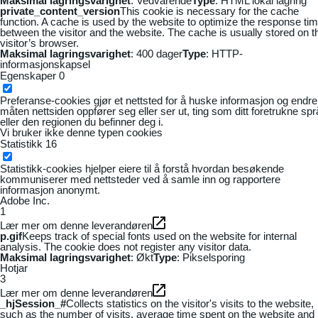
Maksimal lagringsvarighet
: Vedvarende
Type
: HTML lokal lagring
private_content_version
This cookie is necessary for the cache
function. A cache is used by the website to optimize the response ti
between the visitor and the website. The cache is usually stored on t
visitor’s browser.
Maksimal lagringsvarighet
: 400 dager
Type
: HTTP-
informasjonskapsel
Egenskaper
0
Preferanse-cookies gjør et nettsted for å huske informasjon og endre
måten nettsiden oppfører seg eller ser ut, ting som ditt foretrukne sp
eller den regionen du befinner deg i.
Vi bruker ikke denne typen cookies
Statistikk
16
Statistikk-cookies hjelper eiere til å forstå hvordan besøkende
kommuniserer med nettsteder ved å samle inn og rapportere
informasjon anonymt.
Adobe Inc.
1
Lær mer om denne leverandøren
p.gif
Keeps track of special fonts used on the website for internal
analysis. The cookie does not register any visitor data.
Maksimal lagringsvarighet
: Økt
Type
: Pikselsporing
Hotjar
3
Lær mer om denne leverandøren
_hjSession_#
Collects statistics on the visitor's visits to the website,
such as the number of visits, average time spent on the website and