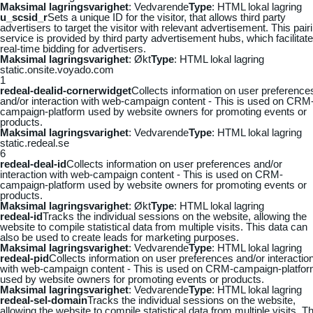
Maksimal lagringsvarighet
: Vedvarende
Type
: HTML lokal lagring
u_scsid_r
Sets a unique ID for the visitor, that allows third party
advertisers to target the visitor with relevant advertisement. This pair
service is provided by third party advertisement hubs, which facilitat
real-time bidding for advertisers.
Maksimal lagringsvarighet
: Økt
Type
: HTML lokal lagring
static.onsite.voyado.com
1
redeal-dealid-cornerwidget
Collects information on user preference
and/or interaction with web-campaign content - This is used on CRM
campaign-platform used by website owners for promoting events or
products.
Maksimal lagringsvarighet
: Vedvarende
Type
: HTML lokal lagring
static.redeal.se
6
redeal-deal-id
Collects information on user preferences and/or
interaction with web-campaign content - This is used on CRM-
campaign-platform used by website owners for promoting events or
products.
Maksimal lagringsvarighet
: Økt
Type
: HTML lokal lagring
redeal-id
Tracks the individual sessions on the website, allowing the
website to compile statistical data from multiple visits. This data can
also be used to create leads for marketing purposes.
Maksimal lagringsvarighet
: Vedvarende
Type
: HTML lokal lagring
redeal-pid
Collects information on user preferences and/or interactio
with web-campaign content - This is used on CRM-campaign-platfo
used by website owners for promoting events or products.
Maksimal lagringsvarighet
: Vedvarende
Type
: HTML lokal lagring
redeal-sel-domain
Tracks the individual sessions on the website,
allowing the website to compile statistical data from multiple visits. Th