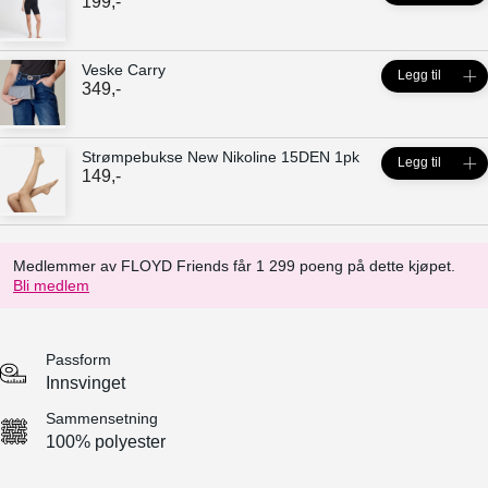
199
,-
Veske Carry
Legg til
349
,-
Strømpebukse New Nikoline 15DEN 1pk
Legg til
149
,-
Medlemmer av FLOYD Friends får 1 299 poeng på dette kjøpet.
Bli medlem
Passform
Innsvinget
Sammensetning
100% polyester