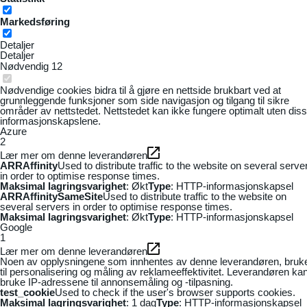
Markedsføring
Detaljer
Detaljer
Nødvendig
12
Nødvendige cookies bidra til å gjøre en nettside brukbart ved at
grunnleggende funksjoner som side navigasjon og tilgang til sikre
områder av nettstedet. Nettstedet kan ikke fungere optimalt uten dis
informasjonskapslene.
Azure
2
Lær mer om denne leverandøren
ARRAffinity
Used to distribute traffic to the website on several serve
in order to optimise response times.
Maksimal lagringsvarighet
: Økt
Type
: HTTP-informasjonskapsel
ARRAffinitySameSite
Used to distribute traffic to the website on
several servers in order to optimise response times.
Maksimal lagringsvarighet
: Økt
Type
: HTTP-informasjonskapsel
Google
1
Lær mer om denne leverandøren
Noen av opplysningene som innhentes av denne leverandøren, bruk
til personalisering og måling av reklameeffektivitet. Leverandøren ka
bruke IP-adressene til annonsemåling og -tilpasning.
test_cookie
Used to check if the user's browser supports cookies.
Maksimal lagringsvarighet
: 1 dag
Type
: HTTP-informasjonskapsel