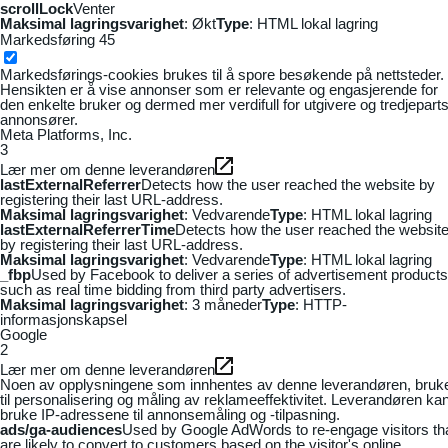
scrollLock
Venter
Maksimal lagringsvarighet
: Økt
Type
: HTML lokal lagring
Markedsføring
45
Markedsførings-cookies brukes til å spore besøkende på nettsteder.
Hensikten er å vise annonser som er relevante og engasjerende for
den enkelte bruker og dermed mer verdifull for utgivere og tredjepart
annonsører.
Meta Platforms, Inc.
3
Lær mer om denne leverandøren
lastExternalReferrer
Detects how the user reached the website by
registering their last URL-address.
Maksimal lagringsvarighet
: Vedvarende
Type
: HTML lokal lagring
lastExternalReferrerTime
Detects how the user reached the websit
by registering their last URL-address.
Maksimal lagringsvarighet
: Vedvarende
Type
: HTML lokal lagring
_fbp
Used by Facebook to deliver a series of advertisement products
such as real time bidding from third party advertisers.
Maksimal lagringsvarighet
: 3 måneder
Type
: HTTP-
informasjonskapsel
Google
2
Lær mer om denne leverandøren
Noen av opplysningene som innhentes av denne leverandøren, bruk
til personalisering og måling av reklameeffektivitet. Leverandøren ka
bruke IP-adressene til annonsemåling og -tilpasning.
ads/ga-audiences
Used by Google AdWords to re-engage visitors th
are likely to convert to customers based on the visitor's online