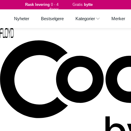
Rask levering
0 - 4
Gratis
bytte
dager
Nyheter
Bestselgere
Kategorier
Merker