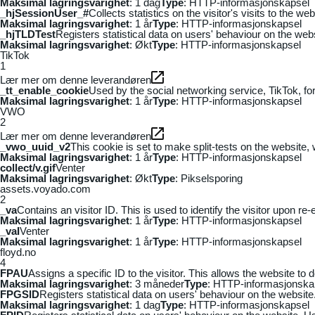
Maksimal lagringsvarighet
: 1 dag
Type
: HTTP-informasjonskapsel
_hjSessionUser_#
Collects statistics on the visitor's visits to the
Maksimal lagringsvarighet
: 1 år
Type
: HTTP-informasjonskapsel
_hjTLDTest
Registers statistical data on users' behaviour on the webs
Maksimal lagringsvarighet
: Økt
Type
: HTTP-informasjonskapsel
TikTok
1
Lær mer om denne leverandøren
_tt_enable_cookie
Used by the social networking service, TikTok, fo
Maksimal lagringsvarighet
: 1 år
Type
: HTTP-informasjonskapsel
VWO
2
Lær mer om denne leverandøren
_vwo_uuid_v2
This cookie is set to make split-tests on the website,
Maksimal lagringsvarighet
: 1 år
Type
: HTTP-informasjonskapsel
collect/v.gif
Venter
Maksimal lagringsvarighet
: Økt
Type
: Pikselsporing
assets.voyado.com
2
_va
Contains an visitor ID. This is used to identify the visitor upon re-
Maksimal lagringsvarighet
: 1 år
Type
: HTTP-informasjonskapsel
_vaI
Venter
Maksimal lagringsvarighet
: 1 år
Type
: HTTP-informasjonskapsel
floyd.no
4
FPAU
Assigns a specific ID to the visitor. This allows the website to 
Maksimal lagringsvarighet
: 3 måneder
Type
: HTTP-informasjonska
FPGSID
Registers statistical data on users' behaviour on the website.
Maksimal lagringsvarighet
: 1 dag
Type
: HTTP-informasjonskapsel