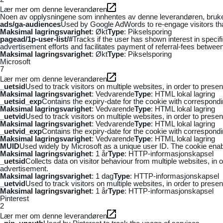
Lær mer om denne leverandøren
Noen av opplysningene som innhentes av denne leverandøren, brukes t
ads/ga-audiences
Used by Google AdWords to re-engage visitors that
Maksimal lagringsvarighet
: Økt
Type
: Pikselsporing
pagead/1p-user-list/#
Tracks if the user has shown interest in speci
advertisement efforts and facilitates payment of referral-fees betwee
Maksimal lagringsvarighet
: Økt
Type
: Pikselsporing
Microsoft
7
Lær mer om denne leverandøren
_uetsid
Used to track visitors on multiple websites, in order to prese
Maksimal lagringsvarighet
: Vedvarende
Type
: HTML lokal lagring
_uetsid_exp
Contains the expiry-date for the cookie with correspond
Maksimal lagringsvarighet
: Vedvarende
Type
: HTML lokal lagring
_uetvid
Used to track visitors on multiple websites, in order to prese
Maksimal lagringsvarighet
: Vedvarende
Type
: HTML lokal lagring
_uetvid_exp
Contains the expiry-date for the cookie with correspond
Maksimal lagringsvarighet
: Vedvarende
Type
: HTML lokal lagring
MUID
Used widely by Microsoft as a unique user ID. The cookie ena
Maksimal lagringsvarighet
: 1 år
Type
: HTTP-informasjonskapsel
_uetsid
Collects data on visitor behaviour from multiple websites, in
advertisement.
Maksimal lagringsvarighet
: 1 dag
Type
: HTTP-informasjonskapsel
_uetvid
Used to track visitors on multiple websites, in order to prese
Maksimal lagringsvarighet
: 1 år
Type
: HTTP-informasjonskapsel
Pinterest
2
Lær mer om denne leverandøren