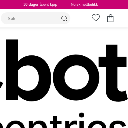
30 dager
åpent kjøp
Norsk nettbutikk