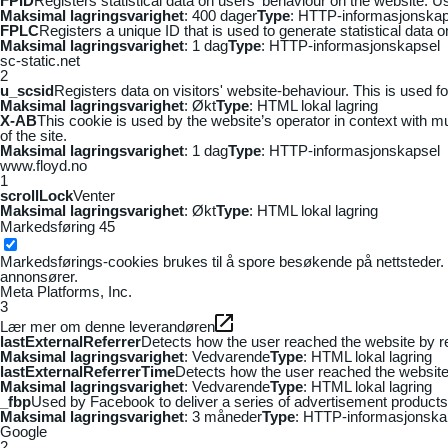
FPID
Registers statistical data on users' behaviour on the website. Us
Maksimal lagringsvarighet
: 400 dager
Type
: HTTP-informasjonskap
FPLC
Registers a unique ID that is used to generate statistical data 
Maksimal lagringsvarighet
: 1 dag
Type
: HTTP-informasjonskapsel
sc-static.net
2
u_scsid
Registers data on visitors' website-behaviour. This is used fo
Maksimal lagringsvarighet
: Økt
Type
: HTML lokal lagring
X-AB
This cookie is used by the website’s operator in context with mul
of the site.
Maksimal lagringsvarighet
: 1 dag
Type
: HTTP-informasjonskapsel
www.floyd.no
1
scrollLock
Venter
Maksimal lagringsvarighet
: Økt
Type
: HTML lokal lagring
Markedsføring
45
Markedsførings-cookies brukes til å spore besøkende på nettsteder. 
annonsører.
Meta Platforms, Inc.
3
Lær mer om denne leverandøren
lastExternalReferrer
Detects how the user reached the website by re
Maksimal lagringsvarighet
: Vedvarende
Type
: HTML lokal lagring
lastExternalReferrerTime
Detects how the user reached the website 
Maksimal lagringsvarighet
: Vedvarende
Type
: HTML lokal lagring
_fbp
Used by Facebook to deliver a series of advertisement products s
Maksimal lagringsvarighet
: 3 måneder
Type
: HTTP-informasjonska
Google
2