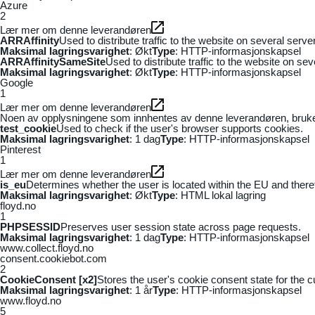
Azure
2
Lær mer om denne leverandøren
ARRAffinity
Used to distribute traffic to the website on several serv
Maksimal lagringsvarighet
: Økt
Type
: HTTP-informasjonskapsel
ARRAffinitySameSite
Used to distribute traffic to the website on se
Maksimal lagringsvarighet
: Økt
Type
: HTTP-informasjonskapsel
Google
1
Lær mer om denne leverandøren
Noen av opplysningene som innhentes av denne leverandøren, brukes t
test_cookie
Used to check if the user's browser supports cookies.
Maksimal lagringsvarighet
: 1 dag
Type
: HTTP-informasjonskapsel
Pinterest
1
Lær mer om denne leverandøren
is_eu
Determines whether the user is located within the EU and theref
Maksimal lagringsvarighet
: Økt
Type
: HTML lokal lagring
floyd.no
1
PHPSESSID
Preserves user session state across page requests.
Maksimal lagringsvarighet
: 1 dag
Type
: HTTP-informasjonskapsel
www.collect.floyd.no
consent.cookiebot.com
2
CookieConsent [x2]
Stores the user's cookie consent state for the 
Maksimal lagringsvarighet
: 1 år
Type
: HTTP-informasjonskapsel
www.floyd.no
5