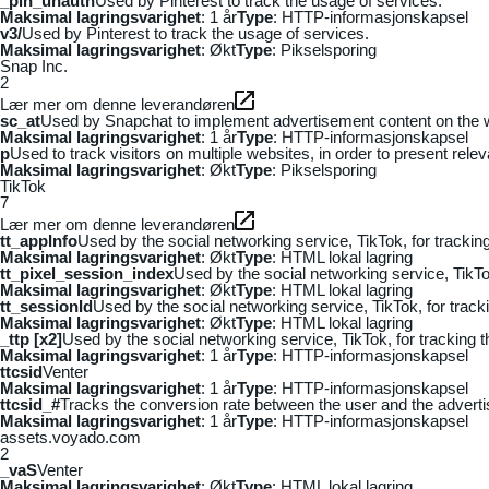
_pin_unauth
Used by Pinterest to track the usage of services.
Maksimal lagringsvarighet
: 1 år
Type
: HTTP-informasjonskapsel
v3/
Used by Pinterest to track the usage of services.
Maksimal lagringsvarighet
: Økt
Type
: Pikselsporing
Snap Inc.
2
Lær mer om denne leverandøren
sc_at
Used by Snapchat to implement advertisement content on the webs
Maksimal lagringsvarighet
: 1 år
Type
: HTTP-informasjonskapsel
p
Used to track visitors on multiple websites, in order to present rele
Maksimal lagringsvarighet
: Økt
Type
: Pikselsporing
TikTok
7
Lær mer om denne leverandøren
tt_appInfo
Used by the social networking service, TikTok, for tracki
Maksimal lagringsvarighet
: Økt
Type
: HTML lokal lagring
tt_pixel_session_index
Used by the social networking service, TikTo
Maksimal lagringsvarighet
: Økt
Type
: HTML lokal lagring
tt_sessionId
Used by the social networking service, TikTok, for trac
Maksimal lagringsvarighet
: Økt
Type
: HTML lokal lagring
_ttp [x2]
Used by the social networking service, TikTok, for tracking
Maksimal lagringsvarighet
: 1 år
Type
: HTTP-informasjonskapsel
ttcsid
Venter
Maksimal lagringsvarighet
: 1 år
Type
: HTTP-informasjonskapsel
ttcsid_#
Tracks the conversion rate between the user and the adverti
Maksimal lagringsvarighet
: 1 år
Type
: HTTP-informasjonskapsel
assets.voyado.com
2
_vaS
Venter
Maksimal lagringsvarighet
: Økt
Type
: HTML lokal lagring