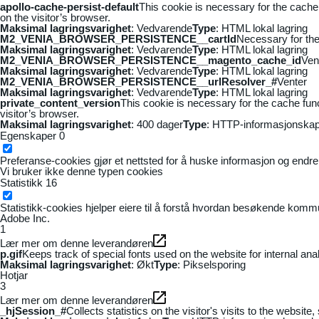
apollo-cache-persist-default
This cookie is necessary for the cache
on the visitor’s browser.
Maksimal lagringsvarighet
: Vedvarende
Type
: HTML lokal lagring
M2_VENIA_BROWSER_PERSISTENCE__cartId
Necessary for the 
Maksimal lagringsvarighet
: Vedvarende
Type
: HTML lokal lagring
M2_VENIA_BROWSER_PERSISTENCE__magento_cache_id
Ven
Maksimal lagringsvarighet
: Vedvarende
Type
: HTML lokal lagring
M2_VENIA_BROWSER_PERSISTENCE__urlResolver_#
Venter
Maksimal lagringsvarighet
: Vedvarende
Type
: HTML lokal lagring
private_content_version
This cookie is necessary for the cache fun
visitor’s browser.
Maksimal lagringsvarighet
: 400 dager
Type
: HTTP-informasjonskap
Egenskaper
0
Preferanse-cookies gjør et nettsted for å huske informasjon og endrer 
Vi bruker ikke denne typen cookies
Statistikk
16
Statistikk-cookies hjelper eiere til å forstå hvordan besøkende kom
Adobe Inc.
1
Lær mer om denne leverandøren
p.gif
Keeps track of special fonts used on the website for internal anal
Maksimal lagringsvarighet
: Økt
Type
: Pikselsporing
Hotjar
3
Lær mer om denne leverandøren
_hjSession_#
Collects statistics on the visitor's visits to the webs