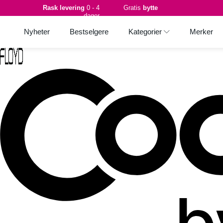
Rask levering
0 - 4
Gratis
bytte
dager
Nyheter
Bestselgere
Kategorier
Merker