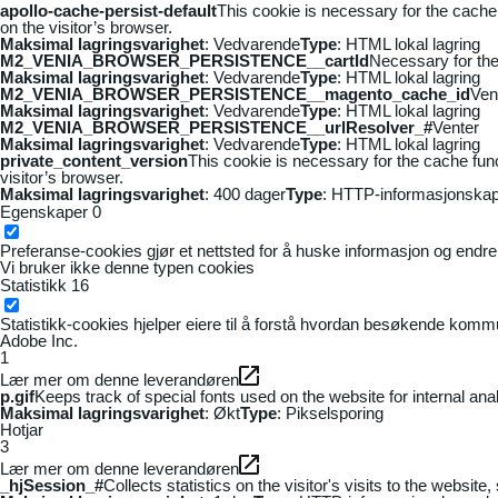
apollo-cache-persist-default
This cookie is necessary for the cache
on the visitor’s browser.
Maksimal lagringsvarighet
: Vedvarende
Type
: HTML lokal lagring
M2_VENIA_BROWSER_PERSISTENCE__cartId
Necessary for the 
Maksimal lagringsvarighet
: Vedvarende
Type
: HTML lokal lagring
M2_VENIA_BROWSER_PERSISTENCE__magento_cache_id
Ven
Maksimal lagringsvarighet
: Vedvarende
Type
: HTML lokal lagring
M2_VENIA_BROWSER_PERSISTENCE__urlResolver_#
Venter
Maksimal lagringsvarighet
: Vedvarende
Type
: HTML lokal lagring
private_content_version
This cookie is necessary for the cache fun
visitor’s browser.
Maksimal lagringsvarighet
: 400 dager
Type
: HTTP-informasjonskap
Egenskaper
0
Preferanse-cookies gjør et nettsted for å huske informasjon og endrer 
Vi bruker ikke denne typen cookies
Statistikk
16
Statistikk-cookies hjelper eiere til å forstå hvordan besøkende kom
Adobe Inc.
1
Lær mer om denne leverandøren
p.gif
Keeps track of special fonts used on the website for internal anal
Maksimal lagringsvarighet
: Økt
Type
: Pikselsporing
Hotjar
3
Lær mer om denne leverandøren
_hjSession_#
Collects statistics on the visitor's visits to the webs