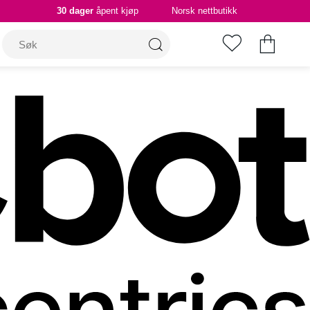
30 dager
åpent kjøp
Norsk nettbutikk