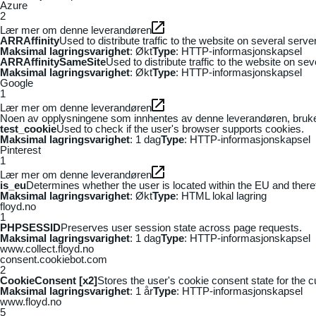
Azure
2
Lær mer om denne leverandøren
ARRAffinity
Used to distribute traffic to the website on several serv
Maksimal lagringsvarighet
: Økt
Type
: HTTP-informasjonskapsel
ARRAffinitySameSite
Used to distribute traffic to the website on se
Maksimal lagringsvarighet
: Økt
Type
: HTTP-informasjonskapsel
Google
1
Lær mer om denne leverandøren
Noen av opplysningene som innhentes av denne leverandøren, brukes t
test_cookie
Used to check if the user's browser supports cookies.
Maksimal lagringsvarighet
: 1 dag
Type
: HTTP-informasjonskapsel
Pinterest
1
Lær mer om denne leverandøren
is_eu
Determines whether the user is located within the EU and theref
Maksimal lagringsvarighet
: Økt
Type
: HTML lokal lagring
floyd.no
1
PHPSESSID
Preserves user session state across page requests.
Maksimal lagringsvarighet
: 1 dag
Type
: HTTP-informasjonskapsel
www.collect.floyd.no
consent.cookiebot.com
2
CookieConsent [x2]
Stores the user's cookie consent state for the 
Maksimal lagringsvarighet
: 1 år
Type
: HTTP-informasjonskapsel
www.floyd.no
5