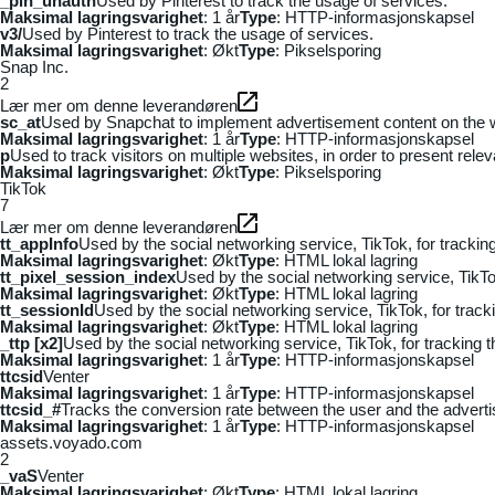
_pin_unauth
Used by Pinterest to track the usage of services.
Maksimal lagringsvarighet
: 1 år
Type
: HTTP-informasjonskapsel
v3/
Used by Pinterest to track the usage of services.
Maksimal lagringsvarighet
: Økt
Type
: Pikselsporing
Snap Inc.
2
Lær mer om denne leverandøren
sc_at
Used by Snapchat to implement advertisement content on the webs
Maksimal lagringsvarighet
: 1 år
Type
: HTTP-informasjonskapsel
p
Used to track visitors on multiple websites, in order to present rele
Maksimal lagringsvarighet
: Økt
Type
: Pikselsporing
TikTok
7
Lær mer om denne leverandøren
tt_appInfo
Used by the social networking service, TikTok, for tracki
Maksimal lagringsvarighet
: Økt
Type
: HTML lokal lagring
tt_pixel_session_index
Used by the social networking service, TikTo
Maksimal lagringsvarighet
: Økt
Type
: HTML lokal lagring
tt_sessionId
Used by the social networking service, TikTok, for trac
Maksimal lagringsvarighet
: Økt
Type
: HTML lokal lagring
_ttp [x2]
Used by the social networking service, TikTok, for tracking
Maksimal lagringsvarighet
: 1 år
Type
: HTTP-informasjonskapsel
ttcsid
Venter
Maksimal lagringsvarighet
: 1 år
Type
: HTTP-informasjonskapsel
ttcsid_#
Tracks the conversion rate between the user and the adverti
Maksimal lagringsvarighet
: 1 år
Type
: HTTP-informasjonskapsel
assets.voyado.com
2
_vaS
Venter
Maksimal lagringsvarighet
: Økt
Type
: HTML lokal lagring