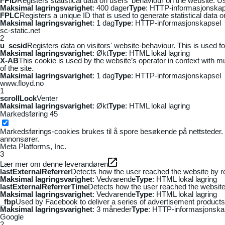
FPID
Registers statistical data on users' behaviour on the website. Us
Maksimal lagringsvarighet
: 400 dager
Type
: HTTP-informasjonskap
FPLC
Registers a unique ID that is used to generate statistical data 
Maksimal lagringsvarighet
: 1 dag
Type
: HTTP-informasjonskapsel
sc-static.net
2
u_scsid
Registers data on visitors' website-behaviour. This is used fo
Maksimal lagringsvarighet
: Økt
Type
: HTML lokal lagring
X-AB
This cookie is used by the website’s operator in context with mul
of the site.
Maksimal lagringsvarighet
: 1 dag
Type
: HTTP-informasjonskapsel
www.floyd.no
1
scrollLock
Venter
Maksimal lagringsvarighet
: Økt
Type
: HTML lokal lagring
Markedsføring
45
Markedsførings-cookies brukes til å spore besøkende på nettsteder. 
annonsører.
Meta Platforms, Inc.
3
Lær mer om denne leverandøren
lastExternalReferrer
Detects how the user reached the website by re
Maksimal lagringsvarighet
: Vedvarende
Type
: HTML lokal lagring
lastExternalReferrerTime
Detects how the user reached the website 
Maksimal lagringsvarighet
: Vedvarende
Type
: HTML lokal lagring
_fbp
Used by Facebook to deliver a series of advertisement products s
Maksimal lagringsvarighet
: 3 måneder
Type
: HTTP-informasjonska
Google
2