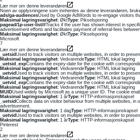
Lær mer om denne leverandøren
Noen av opplysningene som innhentes av denne leverandøren, brukes t
ads/ga-audiences
Used by Google AdWords to re-engage visitors that
Maksimal lagringsvarighet
: Økt
Type
: Pikselsporing
pagead/1p-user-list/#
Tracks if the user has shown interest in speci
advertisement efforts and facilitates payment of referral-fees betwee
Maksimal lagringsvarighet
: Økt
Type
: Pikselsporing
Microsoft
7
Lær mer om denne leverandøren
_uetsid
Used to track visitors on multiple websites, in order to prese
Maksimal lagringsvarighet
: Vedvarende
Type
: HTML lokal lagring
_uetsid_exp
Contains the expiry-date for the cookie with correspond
Maksimal lagringsvarighet
: Vedvarende
Type
: HTML lokal lagring
_uetvid
Used to track visitors on multiple websites, in order to prese
Maksimal lagringsvarighet
: Vedvarende
Type
: HTML lokal lagring
_uetvid_exp
Contains the expiry-date for the cookie with correspond
Maksimal lagringsvarighet
: Vedvarende
Type
: HTML lokal lagring
MUID
Used widely by Microsoft as a unique user ID. The cookie ena
Maksimal lagringsvarighet
: 1 år
Type
: HTTP-informasjonskapsel
_uetsid
Collects data on visitor behaviour from multiple websites, in
advertisement.
Maksimal lagringsvarighet
: 1 dag
Type
: HTTP-informasjonskapsel
_uetvid
Used to track visitors on multiple websites, in order to prese
Maksimal lagringsvarighet
: 1 år
Type
: HTTP-informasjonskapsel
Pinterest
2
Lær mer om denne leverandøren