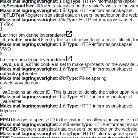
Maksimal lagringsvarighet
: 1 dag
Type
: HTTP-informasjonskapsel
_hjSessionUser_#
Collects statistics on the visitor's visits to the
Maksimal lagringsvarighet
: 1 år
Type
: HTTP-informasjonskapsel
_hjTLDTest
Registers statistical data on users' behaviour on the webs
Maksimal lagringsvarighet
: Økt
Type
: HTTP-informasjonskapsel
TikTok
1
Lær mer om denne leverandøren
_tt_enable_cookie
Used by the social networking service, TikTok, fo
Maksimal lagringsvarighet
: 1 år
Type
: HTTP-informasjonskapsel
VWO
2
Lær mer om denne leverandøren
_vwo_uuid_v2
This cookie is set to make split-tests on the website,
Maksimal lagringsvarighet
: 1 år
Type
: HTTP-informasjonskapsel
collect/v.gif
Venter
Maksimal lagringsvarighet
: Økt
Type
: Pikselsporing
assets.voyado.com
2
_va
Contains an visitor ID. This is used to identify the visitor upon re-
Maksimal lagringsvarighet
: 1 år
Type
: HTTP-informasjonskapsel
_vaI
Venter
Maksimal lagringsvarighet
: 1 år
Type
: HTTP-informasjonskapsel
floyd.no
4
FPAU
Assigns a specific ID to the visitor. This allows the website to 
Maksimal lagringsvarighet
: 3 måneder
Type
: HTTP-informasjonska
FPGSID
Registers statistical data on users' behaviour on the website.
Maksimal lagringsvarighet
: 1 dag
Type
: HTTP-informasjonskapsel