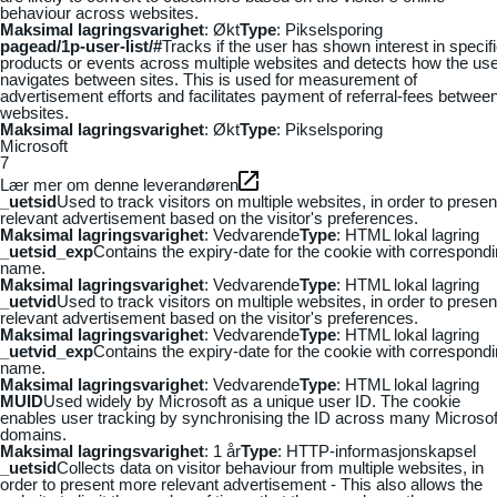
behaviour across websites.
Maksimal lagringsvarighet
: Økt
Type
: Pikselsporing
pagead/1p-user-list/#
Tracks if the user has shown interest in specif
products or events across multiple websites and detects how the us
navigates between sites. This is used for measurement of
advertisement efforts and facilitates payment of referral-fees betwee
websites.
Maksimal lagringsvarighet
: Økt
Type
: Pikselsporing
Microsoft
7
Lær mer om denne leverandøren
_uetsid
Used to track visitors on multiple websites, in order to presen
relevant advertisement based on the visitor's preferences.
Maksimal lagringsvarighet
: Vedvarende
Type
: HTML lokal lagring
_uetsid_exp
Contains the expiry-date for the cookie with correspond
name.
Maksimal lagringsvarighet
: Vedvarende
Type
: HTML lokal lagring
_uetvid
Used to track visitors on multiple websites, in order to presen
relevant advertisement based on the visitor's preferences.
Maksimal lagringsvarighet
: Vedvarende
Type
: HTML lokal lagring
_uetvid_exp
Contains the expiry-date for the cookie with correspond
name.
Maksimal lagringsvarighet
: Vedvarende
Type
: HTML lokal lagring
MUID
Used widely by Microsoft as a unique user ID. The cookie
enables user tracking by synchronising the ID across many Microsof
domains.
Maksimal lagringsvarighet
: 1 år
Type
: HTTP-informasjonskapsel
_uetsid
Collects data on visitor behaviour from multiple websites, in
order to present more relevant advertisement - This also allows the