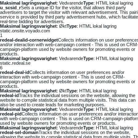
Maksimal lagringsvarighet
: Vedvarende
Type
: HTML lokal lagring
u_scsid_r
Sets a unique ID for the visitor, that allows third party
advertisers to target the visitor with relevant advertisement. This pair
service is provided by third party advertisement hubs, which facilitat
real-time bidding for advertisers.
Maksimal lagringsvarighet
: Økt
Type
: HTML lokal lagring
static.onsite.voyado.com
1
redeal-dealid-cornerwidget
Collects information on user preference
and/or interaction with web-campaign content - This is used on CRM
campaign-platform used by website owners for promoting events or
products.
Maksimal lagringsvarighet
: Vedvarende
Type
: HTML lokal lagring
static.redeal.se
6
redeal-deal-id
Collects information on user preferences and/or
interaction with web-campaign content - This is used on CRM-
campaign-platform used by website owners for promoting events or
products.
Maksimal lagringsvarighet
: Økt
Type
: HTML lokal lagring
redeal-id
Tracks the individual sessions on the website, allowing the
website to compile statistical data from multiple visits. This data can
also be used to create leads for marketing purposes.
Maksimal lagringsvarighet
: Vedvarende
Type
: HTML lokal lagring
redeal-pid
Collects information on user preferences and/or interactio
with web-campaign content - This is used on CRM-campaign-platfo
used by website owners for promoting events or products.
Maksimal lagringsvarighet
: Vedvarende
Type
: HTML lokal lagring
redeal-sel-domain
Tracks the individual sessions on the website,
allowing the website to compile statistical data from multiple visits. Th