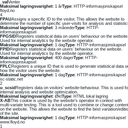
_vaI
Venter
Maksimal lagringsvarighet
: 1 år
Type
: HTTP-informasjonskapsel
floyd.no
4
FPAU
Assigns a specific ID to the visitor. This allows the website to
determine the number of specific user-visits for analysis and statistic
Maksimal lagringsvarighet
: 3 måneder
Type
: HTTP-
informasjonskapsel
FPGSID
Registers statistical data on users' behaviour on the website
Used for internal analytics by the website operator.
Maksimal lagringsvarighet
: 1 dag
Type
: HTTP-informasjonskapsel
FPID
Registers statistical data on users' behaviour on the website.
Used for internal analytics by the website operator.
Maksimal lagringsvarighet
: 400 dager
Type
: HTTP-
informasjonskapsel
FPLC
Registers a unique ID that is used to generate statistical data o
how the visitor uses the website.
Maksimal lagringsvarighet
: 1 dag
Type
: HTTP-informasjonskapsel
sc-static.net
2
u_scsid
Registers data on visitors' website-behaviour. This is used fo
internal analysis and website optimization.
Maksimal lagringsvarighet
: Økt
Type
: HTML lokal lagring
X-AB
This cookie is used by the website’s operator in context with
multi-variate testing. This is a tool used to combine or change conten
on the website. This allows the website to find the best variation/editi
of the site.
Maksimal lagringsvarighet
: 1 dag
Type
: HTTP-informasjonskapsel
www.floyd.no
1