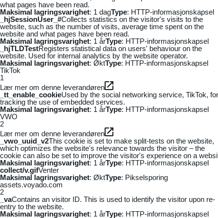
what pages have been read.
Maksimal lagringsvarighet
: 1 dag
Type
: HTTP-informasjonskapsel
_hjSessionUser_#
Collects statistics on the visitor's visits to the
website, such as the number of visits, average time spent on the
website and what pages have been read.
Maksimal lagringsvarighet
: 1 år
Type
: HTTP-informasjonskapsel
_hjTLDTest
Registers statistical data on users' behaviour on the
website. Used for internal analytics by the website operator.
Maksimal lagringsvarighet
: Økt
Type
: HTTP-informasjonskapsel
TikTok
1
Lær mer om denne leverandøren
_tt_enable_cookie
Used by the social networking service, TikTok, fo
tracking the use of embedded services.
Maksimal lagringsvarighet
: 1 år
Type
: HTTP-informasjonskapsel
VWO
2
Lær mer om denne leverandøren
_vwo_uuid_v2
This cookie is set to make split-tests on the website,
which optimizes the website's relevance towards the visitor – the
cookie can also be set to improve the visitor's experience on a websi
Maksimal lagringsvarighet
: 1 år
Type
: HTTP-informasjonskapsel
collect/v.gif
Venter
Maksimal lagringsvarighet
: Økt
Type
: Pikselsporing
assets.voyado.com
2
_va
Contains an visitor ID. This is used to identify the visitor upon re-
entry to the website.
Maksimal lagringsvarighet
: 1 år
Type
: HTTP-informasjonskapsel