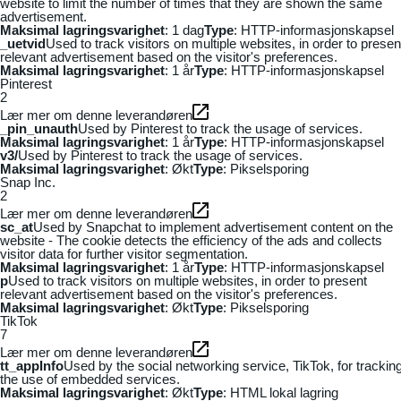
website to limit the number of times that they are shown the same
advertisement.
Maksimal lagringsvarighet
: 1 dag
Type
: HTTP-informasjonskapsel
_uetvid
Used to track visitors on multiple websites, in order to presen
relevant advertisement based on the visitor's preferences.
Maksimal lagringsvarighet
: 1 år
Type
: HTTP-informasjonskapsel
Pinterest
2
Lær mer om denne leverandøren
_pin_unauth
Used by Pinterest to track the usage of services.
Maksimal lagringsvarighet
: 1 år
Type
: HTTP-informasjonskapsel
v3/
Used by Pinterest to track the usage of services.
Maksimal lagringsvarighet
: Økt
Type
: Pikselsporing
Snap Inc.
2
Lær mer om denne leverandøren
sc_at
Used by Snapchat to implement advertisement content on the
website - The cookie detects the efficiency of the ads and collects
visitor data for further visitor segmentation.
Maksimal lagringsvarighet
: 1 år
Type
: HTTP-informasjonskapsel
p
Used to track visitors on multiple websites, in order to present
relevant advertisement based on the visitor's preferences.
Maksimal lagringsvarighet
: Økt
Type
: Pikselsporing
TikTok
7
Lær mer om denne leverandøren
tt_appInfo
Used by the social networking service, TikTok, for trackin
the use of embedded services.
Maksimal lagringsvarighet
: Økt
Type
: HTML lokal lagring