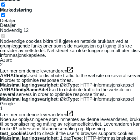
Markedsføring
Detaljer
Detaljer
Nødvendig
12
Nødvendige cookies bidra til å gjøre en nettside brukbart ved at
grunnleggende funksjoner som side navigasjon og tilgang til sikre
områder av nettstedet. Nettstedet kan ikke fungere optimalt uten dis
informasjonskapslene.
Azure
2
Lær mer om denne leverandøren
ARRAffinity
Used to distribute traffic to the website on several serve
in order to optimise response times.
Maksimal lagringsvarighet
: Økt
Type
: HTTP-informasjonskapsel
ARRAffinitySameSite
Used to distribute traffic to the website on
several servers in order to optimise response times.
Maksimal lagringsvarighet
: Økt
Type
: HTTP-informasjonskapsel
Google
1
Lær mer om denne leverandøren
Noen av opplysningene som innhentes av denne leverandøren, bruk
til personalisering og måling av reklameeffektivitet. Leverandøren ka
bruke IP-adressene til annonsemåling og -tilpasning.
test_cookie
Used to check if the user's browser supports cookies.
Maksimal lagringsvarighet
: 1 dag
Type
: HTTP-informasjonskapsel