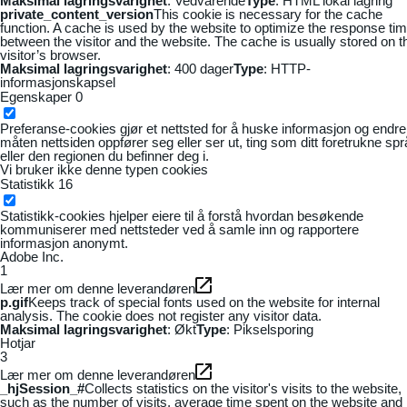
Maksimal lagringsvarighet
: Vedvarende
Type
: HTML lokal lagring
private_content_version
This cookie is necessary for the cache
function. A cache is used by the website to optimize the response ti
between the visitor and the website. The cache is usually stored on t
visitor’s browser.
Maksimal lagringsvarighet
: 400 dager
Type
: HTTP-
informasjonskapsel
Egenskaper
0
Preferanse-cookies gjør et nettsted for å huske informasjon og endre
måten nettsiden oppfører seg eller ser ut, ting som ditt foretrukne sp
eller den regionen du befinner deg i.
Vi bruker ikke denne typen cookies
Statistikk
16
Statistikk-cookies hjelper eiere til å forstå hvordan besøkende
kommuniserer med nettsteder ved å samle inn og rapportere
informasjon anonymt.
Adobe Inc.
1
Lær mer om denne leverandøren
p.gif
Keeps track of special fonts used on the website for internal
analysis. The cookie does not register any visitor data.
Maksimal lagringsvarighet
: Økt
Type
: Pikselsporing
Hotjar
3
Lær mer om denne leverandøren
_hjSession_#
Collects statistics on the visitor's visits to the website,
such as the number of visits, average time spent on the website and