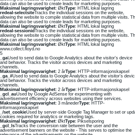
data can also be used to create leads for marketing purposes.
Maksimal lagringsvarighet
: Økt
Type
: HTML lokal lagring
redeal-selectsite
Tracks the individual sessions on the website,
allowing the website to compile statistical data from multiple visits. Th
data can also be used to create leads for marketing purposes.
Maksimal lagringsvarighet
: Økt
Type
: HTML lokal lagring
redeal-sessionid
Tracks the individual sessions on the website,
allowing the website to compile statistical data from multiple visits. Th
data can also be used to create leads for marketing purposes.
Maksimal lagringsvarighet
: Økt
Type
: HTML lokal lagring
www.collect.floyd.no
5
_ga
Used to send data to Google Analytics about the visitor's device
and behavior. Tracks the visitor across devices and marketing
channels.
Maksimal lagringsvarighet
: 2 år
Type
: HTTP-informasjonskapsel
_ga_#
Used to send data to Google Analytics about the visitor's devi
and behavior. Tracks the visitor across devices and marketing
channels.
Maksimal lagringsvarighet
: 2 år
Type
: HTTP-informasjonskapsel
_gcl_au
Used by Google AdSense for experimenting with
advertisement efficiency across websites using their services.
Maksimal lagringsvarighet
: 3 måneder
Type
: HTTP-
informasjonskapsel
_/set_cookie
Used by server-side Google Tag Manager to set or upd
cookies required for analytics or marketing tags.
Maksimal lagringsvarighet
: Økt
Type
: Pikselsporing
_gcl_ls
Tracks the conversion rate between the user and the
advertisement banners on the website - This serves to optimise the
relevance of the advertisements on the website.