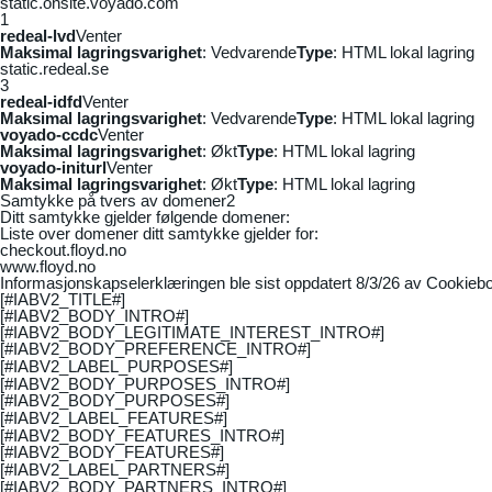
static.onsite.voyado.com
1
redeal-lvd
Venter
Maksimal lagringsvarighet
: Vedvarende
Type
: HTML lokal lagring
static.redeal.se
3
redeal-idfd
Venter
Maksimal lagringsvarighet
: Vedvarende
Type
: HTML lokal lagring
voyado-ccdc
Venter
Maksimal lagringsvarighet
: Økt
Type
: HTML lokal lagring
voyado-initurl
Venter
Maksimal lagringsvarighet
: Økt
Type
: HTML lokal lagring
Samtykke på tvers av domener
2
Ditt samtykke gjelder følgende domener:
Liste over domener ditt samtykke gjelder for:
checkout.floyd.no
www.floyd.no
Informasjonskapselerklæringen ble sist oppdatert 8/3/26 av
Cookiebo
[#IABV2_TITLE#]
[#IABV2_BODY_INTRO#]
[#IABV2_BODY_LEGITIMATE_INTEREST_INTRO#]
[#IABV2_BODY_PREFERENCE_INTRO#]
[#IABV2_LABEL_PURPOSES#]
[#IABV2_BODY_PURPOSES_INTRO#]
[#IABV2_BODY_PURPOSES#]
[#IABV2_LABEL_FEATURES#]
[#IABV2_BODY_FEATURES_INTRO#]
[#IABV2_BODY_FEATURES#]
[#IABV2_LABEL_PARTNERS#]
[#IABV2_BODY_PARTNERS_INTRO#]