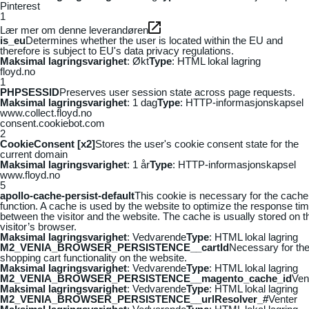
Pinterest
1
Lær mer om denne leverandøren
is_eu
Determines whether the user is located within the EU and
therefore is subject to EU's data privacy regulations.
Maksimal lagringsvarighet
: Økt
Type
: HTML lokal lagring
floyd.no
1
PHPSESSID
Preserves user session state across page requests.
Maksimal lagringsvarighet
: 1 dag
Type
: HTTP-informasjonskapsel
www.collect.floyd.no
consent.cookiebot.com
2
CookieConsent [x2]
Stores the user's cookie consent state for the
current domain
Maksimal lagringsvarighet
: 1 år
Type
: HTTP-informasjonskapsel
www.floyd.no
5
apollo-cache-persist-default
This cookie is necessary for the cache
function. A cache is used by the website to optimize the response ti
between the visitor and the website. The cache is usually stored on t
visitor’s browser.
Maksimal lagringsvarighet
: Vedvarende
Type
: HTML lokal lagring
M2_VENIA_BROWSER_PERSISTENCE__cartId
Necessary for th
shopping cart functionality on the website.
Maksimal lagringsvarighet
: Vedvarende
Type
: HTML lokal lagring
M2_VENIA_BROWSER_PERSISTENCE__magento_cache_id
Ven
Maksimal lagringsvarighet
: Vedvarende
Type
: HTML lokal lagring
M2_VENIA_BROWSER_PERSISTENCE__urlResolver_#
Venter