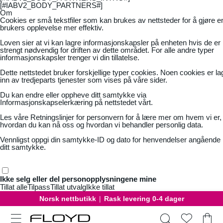
[#IABV2_BODY_PARTNERS#]
Om
Cookies er små tekstfiler som kan brukes av nettsteder for å gjøre e
brukers opplevelse mer effektiv.
Loven sier at vi kan lagre informasjonskapsler på enheten hvis de er
strengt nødvendig for driften av dette området. For alle andre typer
informasjonskapsler trenger vi din tillatelse.
Dette nettstedet bruker forskjellige typer cookies. Noen cookies er la
inn av tredjeparts tjenester som vises på våre sider.
Du kan endre eller oppheve ditt samtykke via
Informasjonskapselerkæring på nettstedet vårt.
Les våre
Retningslinjer for personvern
for å lære mer om hvem vi er,
hvordan du kan nå oss og hvordan vi behandler personlig data.
Vennligst oppgi din samtykke-ID og dato for henvendelser angående
ditt samtykke.
Ikke selg eller del personopplysningene mine
Tillat alle
Tilpass
Tillat utvalg
Ikke tillat
Norsk nettbutikk
|
Rask levering 0-4 dager