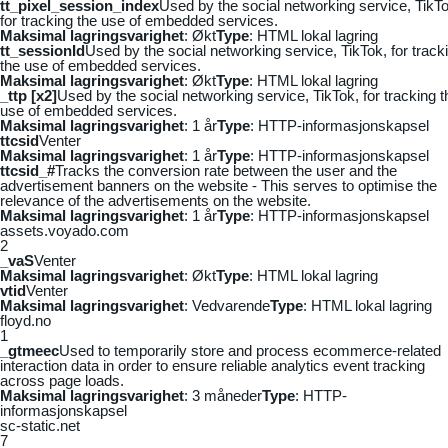
tt_pixel_session_index
Used by the social networking service, TikTo
for tracking the use of embedded services.
Maksimal lagringsvarighet
: Økt
Type
: HTML lokal lagring
tt_sessionId
Used by the social networking service, TikTok, for track
the use of embedded services.
Maksimal lagringsvarighet
: Økt
Type
: HTML lokal lagring
_ttp [x2]
Used by the social networking service, TikTok, for tracking t
use of embedded services.
Maksimal lagringsvarighet
: 1 år
Type
: HTTP-informasjonskapsel
ttcsid
Venter
Maksimal lagringsvarighet
: 1 år
Type
: HTTP-informasjonskapsel
ttcsid_#
Tracks the conversion rate between the user and the
advertisement banners on the website - This serves to optimise the
relevance of the advertisements on the website.
Maksimal lagringsvarighet
: 1 år
Type
: HTTP-informasjonskapsel
assets.voyado.com
2
_vaS
Venter
Maksimal lagringsvarighet
: Økt
Type
: HTML lokal lagring
vtid
Venter
Maksimal lagringsvarighet
: Vedvarende
Type
: HTML lokal lagring
floyd.no
1
_gtmeec
Used to temporarily store and process ecommerce-related
interaction data in order to ensure reliable analytics event tracking
across page loads.
Maksimal lagringsvarighet
: 3 måneder
Type
: HTTP-
informasjonskapsel
sc-static.net
7