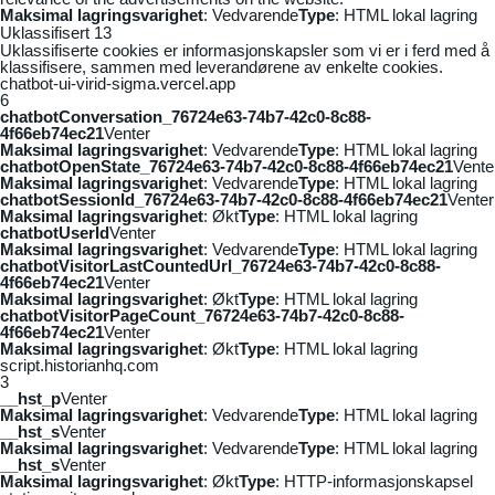
Maksimal lagringsvarighet
: Vedvarende
Type
: HTML lokal lagring
Uklassifisert
13
Uklassifiserte cookies er informasjonskapsler som vi er i ferd med å
klassifisere, sammen med leverandørene av enkelte cookies.
chatbot-ui-virid-sigma.vercel.app
6
chatbotConversation_76724e63-74b7-42c0-8c88-
4f66eb74ec21
Venter
Maksimal lagringsvarighet
: Vedvarende
Type
: HTML lokal lagring
chatbotOpenState_76724e63-74b7-42c0-8c88-4f66eb74ec21
Vente
Maksimal lagringsvarighet
: Vedvarende
Type
: HTML lokal lagring
chatbotSessionId_76724e63-74b7-42c0-8c88-4f66eb74ec21
Venter
Maksimal lagringsvarighet
: Økt
Type
: HTML lokal lagring
chatbotUserId
Venter
Maksimal lagringsvarighet
: Vedvarende
Type
: HTML lokal lagring
chatbotVisitorLastCountedUrl_76724e63-74b7-42c0-8c88-
4f66eb74ec21
Venter
Maksimal lagringsvarighet
: Økt
Type
: HTML lokal lagring
chatbotVisitorPageCount_76724e63-74b7-42c0-8c88-
4f66eb74ec21
Venter
Maksimal lagringsvarighet
: Økt
Type
: HTML lokal lagring
script.historianhq.com
3
__hst_p
Venter
Maksimal lagringsvarighet
: Vedvarende
Type
: HTML lokal lagring
__hst_s
Venter
Maksimal lagringsvarighet
: Vedvarende
Type
: HTML lokal lagring
__hst_s
Venter
Maksimal lagringsvarighet
: Økt
Type
: HTTP-informasjonskapsel