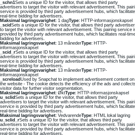
_schn1
Sets a unique ID for the visitor, that allows third party
advertisers to target the visitor with relevant advertisement. This pair
service is provided by third party advertisement hubs, which facilitat
real-time bidding for advertisers.
Maksimal lagringsvarighet
: 1 dag
Type
: HTTP-informasjonskapsel
_scid
Sets a unique ID for the visitor, that allows third party advertise
to target the visitor with relevant advertisement. This pairing service i
provided by third party advertisement hubs, which facilitates real-tim
bidding for advertisers.
Maksimal lagringsvarighet
: 13 måneder
Type
: HTTP-
informasjonskapsel
_scid_r
Sets a unique ID for the visitor, that allows third party
advertisers to target the visitor with relevant advertisement. This pair
service is provided by third party advertisement hubs, which facilitat
real-time bidding for advertisers.
Maksimal lagringsvarighet
: 13 måneder
Type
: HTTP-
informasjonskapsel
_screload
Used by Snapchat to implement advertisement content on
the website - The cookie detects the efficiency of the ads and collect
visitor data for further visitor segmentation.
Maksimal lagringsvarighet
: Økt
Type
: HTTP-informasjonskapsel
u_sclid
Sets a unique ID for the visitor, that allows third party
advertisers to target the visitor with relevant advertisement. This pair
service is provided by third party advertisement hubs, which facilitat
real-time bidding for advertisers.
Maksimal lagringsvarighet
: Vedvarende
Type
: HTML lokal lagring
u_sclid_r
Sets a unique ID for the visitor, that allows third party
advertisers to target the visitor with relevant advertisement. This pair
service is provided by third party advertisement hubs, which facilitat
real-time bidding for advertisers.