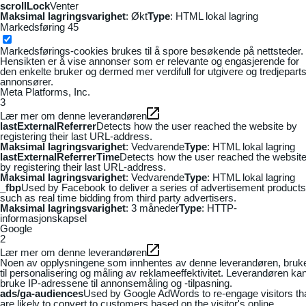
scrollLock
Venter
Maksimal lagringsvarighet
: Økt
Type
: HTML lokal lagring
Markedsføring
45
Markedsførings-cookies brukes til å spore besøkende på nettsteder.
Hensikten er å vise annonser som er relevante og engasjerende for
den enkelte bruker og dermed mer verdifull for utgivere og tredjepart
annonsører.
Meta Platforms, Inc.
3
Lær mer om denne leverandøren
lastExternalReferrer
Detects how the user reached the website by
registering their last URL-address.
Maksimal lagringsvarighet
: Vedvarende
Type
: HTML lokal lagring
lastExternalReferrerTime
Detects how the user reached the websit
by registering their last URL-address.
Maksimal lagringsvarighet
: Vedvarende
Type
: HTML lokal lagring
_fbp
Used by Facebook to deliver a series of advertisement products
such as real time bidding from third party advertisers.
Maksimal lagringsvarighet
: 3 måneder
Type
: HTTP-
informasjonskapsel
Google
2
Lær mer om denne leverandøren
Noen av opplysningene som innhentes av denne leverandøren, bruk
til personalisering og måling av reklameeffektivitet. Leverandøren ka
bruke IP-adressene til annonsemåling og -tilpasning.
ads/ga-audiences
Used by Google AdWords to re-engage visitors th
are likely to convert to customers based on the visitor's online