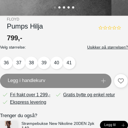
FLOYD
Pumps Hilja
0.0
star
799
,-
rating
Velg størrelse:
Usikker på størrelsen?
36
37
38
39
40
41
Legg i handlekurv
Fri frakt over 1 299,-
Gratis bytte og enkel retur
Ekspress levering
Trenger du også?
Strømpebukse New Nikoline 20DEN 2pk
Legg til