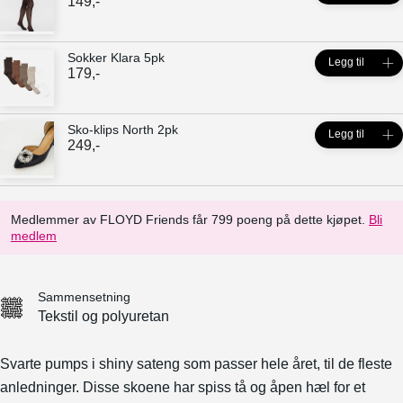
149
,-
Sokker Klara 5pk
Legg til
179
,-
Sko-klips North 2pk
Legg til
249
,-
Medlemmer av FLOYD Friends får 799 poeng på dette kjøpet.
Bli
medlem
Sammensetning
Tekstil og polyuretan
Svarte pumps i shiny sateng som passer hele året, til de fleste
anledninger. Disse skoene har spiss tå og åpen hæl for et