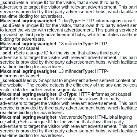
_schn1
Sets a unique ID for the visitor, that allows third party
advertisers to target the visitor with relevant advertisement. This pair
service is provided by third party advertisement hubs, which facilitat
real-time bidding for advertisers.
Maksimal lagringsvarighet
: 1 dag
Type
: HTTP-informasjonskapsel
_scid
Sets a unique ID for the visitor, that allows third party advertise
to target the visitor with relevant advertisement. This pairing service i
provided by third party advertisement hubs, which facilitates real-tim
bidding for advertisers.
Maksimal lagringsvarighet
: 13 måneder
Type
: HTTP-
informasjonskapsel
_scid_r
Sets a unique ID for the visitor, that allows third party
advertisers to target the visitor with relevant advertisement. This pair
service is provided by third party advertisement hubs, which facilitat
real-time bidding for advertisers.
Maksimal lagringsvarighet
: 13 måneder
Type
: HTTP-
informasjonskapsel
_screload
Used by Snapchat to implement advertisement content on
the website - The cookie detects the efficiency of the ads and collect
visitor data for further visitor segmentation.
Maksimal lagringsvarighet
: Økt
Type
: HTTP-informasjonskapsel
u_sclid
Sets a unique ID for the visitor, that allows third party
advertisers to target the visitor with relevant advertisement. This pair
service is provided by third party advertisement hubs, which facilitat
real-time bidding for advertisers.
Maksimal lagringsvarighet
: Vedvarende
Type
: HTML lokal lagring
u_sclid_r
Sets a unique ID for the visitor, that allows third party
advertisers to target the visitor with relevant advertisement. This pair
service is provided by third party advertisement hubs, which facilitat
real-time bidding for advertisers.