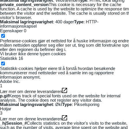
Maksimal lagringsvarighet
: Vedvarende
Type
: HTML lokal lagring
private_content_version
This cookie is necessary for the cache
function. A cache is used by the website to optimize the response ti
between the visitor and the website. The cache is usually stored on t
visitor’s browser.
Maksimal lagringsvarighet
: 400 dager
Type
: HTTP-
informasjonskapsel
Egenskaper
0
Preferanse-cookies gjør et nettsted for å huske informasjon og endre
måten nettsiden oppfører seg eller ser ut, ting som ditt foretrukne sp
eller den regionen du befinner deg i.
Vi bruker ikke denne typen cookies
Statistikk
16
Statistikk-cookies hjelper eiere til å forstå hvordan besøkende
kommuniserer med nettsteder ved å samle inn og rapportere
informasjon anonymt.
Adobe Inc.
1
Lær mer om denne leverandøren
p.gif
Keeps track of special fonts used on the website for internal
analysis. The cookie does not register any visitor data.
Maksimal lagringsvarighet
: Økt
Type
: Pikselsporing
Hotjar
3
Lær mer om denne leverandøren
_hjSession_#
Collects statistics on the visitor's visits to the website,
such as the number of visits, average time spent on the website and