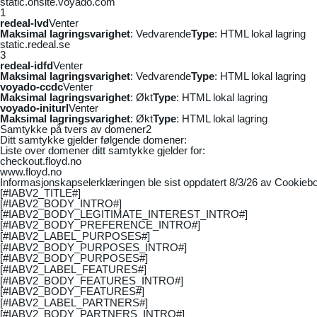
static.onsite.voyado.com
1
redeal-lvd
Venter
Maksimal lagringsvarighet
: Vedvarende
Type
: HTML lokal lagring
static.redeal.se
3
redeal-idfd
Venter
Maksimal lagringsvarighet
: Vedvarende
Type
: HTML lokal lagring
voyado-ccdc
Venter
Maksimal lagringsvarighet
: Økt
Type
: HTML lokal lagring
voyado-initurl
Venter
Maksimal lagringsvarighet
: Økt
Type
: HTML lokal lagring
Samtykke på tvers av domener
2
Ditt samtykke gjelder følgende domener:
Liste over domener ditt samtykke gjelder for:
checkout.floyd.no
www.floyd.no
Informasjonskapselerklæringen ble sist oppdatert 8/3/26 av
Cookiebo
[#IABV2_TITLE#]
[#IABV2_BODY_INTRO#]
[#IABV2_BODY_LEGITIMATE_INTEREST_INTRO#]
[#IABV2_BODY_PREFERENCE_INTRO#]
[#IABV2_LABEL_PURPOSES#]
[#IABV2_BODY_PURPOSES_INTRO#]
[#IABV2_BODY_PURPOSES#]
[#IABV2_LABEL_FEATURES#]
[#IABV2_BODY_FEATURES_INTRO#]
[#IABV2_BODY_FEATURES#]
[#IABV2_LABEL_PARTNERS#]
[#IABV2_BODY_PARTNERS_INTRO#]