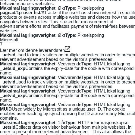
behaviour across websites.
Maksimal lagringsvarighet
: Økt
Type
: Pikselsporing
pagead/1p-user-list/#
Tracks if the user has shown interest in specif
products or events across multiple websites and detects how the us
navigates between sites. This is used for measurement of
advertisement efforts and facilitates payment of referral-fees betwee
websites.
Maksimal lagringsvarighet
: Økt
Type
: Pikselsporing
Microsoft
7
Lær mer om denne leverandøren
_uetsid
Used to track visitors on multiple websites, in order to presen
relevant advertisement based on the visitor's preferences.
Maksimal lagringsvarighet
: Vedvarende
Type
: HTML lokal lagring
_uetsid_exp
Contains the expiry-date for the cookie with correspond
name.
Maksimal lagringsvarighet
: Vedvarende
Type
: HTML lokal lagring
_uetvid
Used to track visitors on multiple websites, in order to presen
relevant advertisement based on the visitor's preferences.
Maksimal lagringsvarighet
: Vedvarende
Type
: HTML lokal lagring
_uetvid_exp
Contains the expiry-date for the cookie with correspond
name.
Maksimal lagringsvarighet
: Vedvarende
Type
: HTML lokal lagring
MUID
Used widely by Microsoft as a unique user ID. The cookie
enables user tracking by synchronising the ID across many Microsof
domains.
Maksimal lagringsvarighet
: 1 år
Type
: HTTP-informasjonskapsel
_uetsid
Collects data on visitor behaviour from multiple websites, in
order to present more relevant advertisement - This also allows the