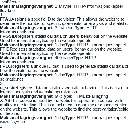
_vaI
Venter
Maksimal lagringsvarighet
: 1 år
Type
: HTTP-informasjonskapsel
floyd.no
4
FPAU
Assigns a specific ID to the visitor. This allows the website to
determine the number of specific user-visits for analysis and statistic
Maksimal lagringsvarighet
: 3 måneder
Type
: HTTP-
informasjonskapsel
FPGSID
Registers statistical data on users' behaviour on the website
Used for internal analytics by the website operator.
Maksimal lagringsvarighet
: 1 dag
Type
: HTTP-informasjonskapsel
FPID
Registers statistical data on users' behaviour on the website.
Used for internal analytics by the website operator.
Maksimal lagringsvarighet
: 400 dager
Type
: HTTP-
informasjonskapsel
FPLC
Registers a unique ID that is used to generate statistical data o
how the visitor uses the website.
Maksimal lagringsvarighet
: 1 dag
Type
: HTTP-informasjonskapsel
sc-static.net
2
u_scsid
Registers data on visitors' website-behaviour. This is used fo
internal analysis and website optimization.
Maksimal lagringsvarighet
: Økt
Type
: HTML lokal lagring
X-AB
This cookie is used by the website’s operator in context with
multi-variate testing. This is a tool used to combine or change conten
on the website. This allows the website to find the best variation/editi
of the site.
Maksimal lagringsvarighet
: 1 dag
Type
: HTTP-informasjonskapsel
www.floyd.no
1