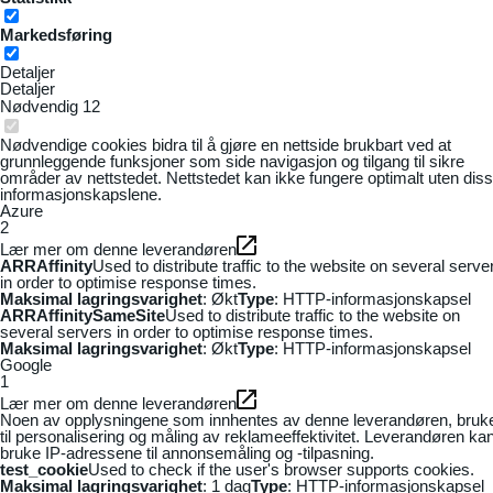
Markedsføring
Detaljer
Detaljer
Nødvendig
12
Nødvendige cookies bidra til å gjøre en nettside brukbart ved at
grunnleggende funksjoner som side navigasjon og tilgang til sikre
områder av nettstedet. Nettstedet kan ikke fungere optimalt uten dis
informasjonskapslene.
Azure
2
Lær mer om denne leverandøren
ARRAffinity
Used to distribute traffic to the website on several serve
in order to optimise response times.
Maksimal lagringsvarighet
: Økt
Type
: HTTP-informasjonskapsel
ARRAffinitySameSite
Used to distribute traffic to the website on
several servers in order to optimise response times.
Maksimal lagringsvarighet
: Økt
Type
: HTTP-informasjonskapsel
Google
1
Lær mer om denne leverandøren
Noen av opplysningene som innhentes av denne leverandøren, bruk
til personalisering og måling av reklameeffektivitet. Leverandøren ka
bruke IP-adressene til annonsemåling og -tilpasning.
test_cookie
Used to check if the user's browser supports cookies.
Maksimal lagringsvarighet
: 1 dag
Type
: HTTP-informasjonskapsel