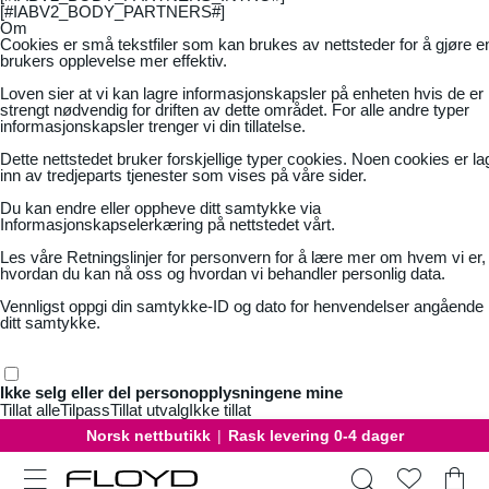
[#IABV2_BODY_PARTNERS#]
Om
Cookies er små tekstfiler som kan brukes av nettsteder for å gjøre e
brukers opplevelse mer effektiv.
Loven sier at vi kan lagre informasjonskapsler på enheten hvis de er
strengt nødvendig for driften av dette området. For alle andre typer
informasjonskapsler trenger vi din tillatelse.
Dette nettstedet bruker forskjellige typer cookies. Noen cookies er la
inn av tredjeparts tjenester som vises på våre sider.
Du kan endre eller oppheve ditt samtykke via
Informasjonskapselerkæring på nettstedet vårt.
Les våre
Retningslinjer for personvern
for å lære mer om hvem vi er,
hvordan du kan nå oss og hvordan vi behandler personlig data.
Vennligst oppgi din samtykke-ID og dato for henvendelser angående
ditt samtykke.
Ikke selg eller del personopplysningene mine
Tillat alle
Tilpass
Tillat utvalg
Ikke tillat
Norsk nettbutikk
|
Rask levering 0-4 dager