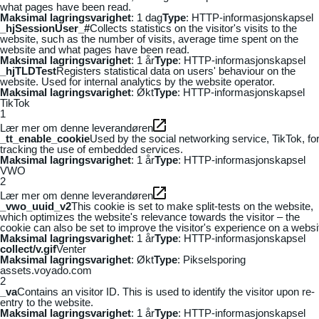
what pages have been read.
Maksimal lagringsvarighet
: 1 dag
Type
: HTTP-informasjonskapsel
_hjSessionUser_#
Collects statistics on the visitor's visits to the
website, such as the number of visits, average time spent on the
website and what pages have been read.
Maksimal lagringsvarighet
: 1 år
Type
: HTTP-informasjonskapsel
_hjTLDTest
Registers statistical data on users' behaviour on the
website. Used for internal analytics by the website operator.
Maksimal lagringsvarighet
: Økt
Type
: HTTP-informasjonskapsel
TikTok
1
Lær mer om denne leverandøren
_tt_enable_cookie
Used by the social networking service, TikTok, fo
tracking the use of embedded services.
Maksimal lagringsvarighet
: 1 år
Type
: HTTP-informasjonskapsel
VWO
2
Lær mer om denne leverandøren
_vwo_uuid_v2
This cookie is set to make split-tests on the website,
which optimizes the website's relevance towards the visitor – the
cookie can also be set to improve the visitor's experience on a websi
Maksimal lagringsvarighet
: 1 år
Type
: HTTP-informasjonskapsel
collect/v.gif
Venter
Maksimal lagringsvarighet
: Økt
Type
: Pikselsporing
assets.voyado.com
2
_va
Contains an visitor ID. This is used to identify the visitor upon re-
entry to the website.
Maksimal lagringsvarighet
: 1 år
Type
: HTTP-informasjonskapsel