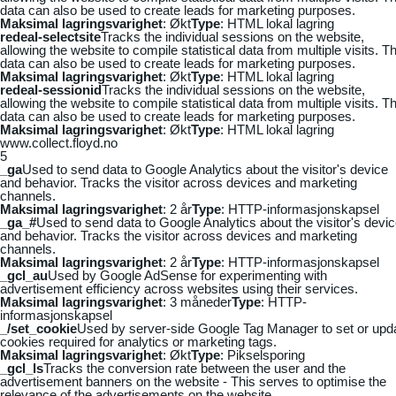
data can also be used to create leads for marketing purposes.
Maksimal lagringsvarighet
: Økt
Type
: HTML lokal lagring
redeal-selectsite
Tracks the individual sessions on the website,
allowing the website to compile statistical data from multiple visits. Th
data can also be used to create leads for marketing purposes.
Maksimal lagringsvarighet
: Økt
Type
: HTML lokal lagring
redeal-sessionid
Tracks the individual sessions on the website,
allowing the website to compile statistical data from multiple visits. Th
data can also be used to create leads for marketing purposes.
Maksimal lagringsvarighet
: Økt
Type
: HTML lokal lagring
www.collect.floyd.no
5
_ga
Used to send data to Google Analytics about the visitor's device
and behavior. Tracks the visitor across devices and marketing
channels.
Maksimal lagringsvarighet
: 2 år
Type
: HTTP-informasjonskapsel
_ga_#
Used to send data to Google Analytics about the visitor's devi
and behavior. Tracks the visitor across devices and marketing
channels.
Maksimal lagringsvarighet
: 2 år
Type
: HTTP-informasjonskapsel
_gcl_au
Used by Google AdSense for experimenting with
advertisement efficiency across websites using their services.
Maksimal lagringsvarighet
: 3 måneder
Type
: HTTP-
informasjonskapsel
_/set_cookie
Used by server-side Google Tag Manager to set or upd
cookies required for analytics or marketing tags.
Maksimal lagringsvarighet
: Økt
Type
: Pikselsporing
_gcl_ls
Tracks the conversion rate between the user and the
advertisement banners on the website - This serves to optimise the
relevance of the advertisements on the website.