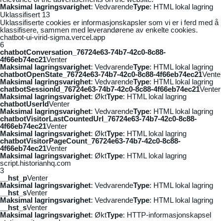
Maksimal lagringsvarighet
: Vedvarende
Type
: HTML lokal lagring
Uklassifisert
13
Uklassifiserte cookies er informasjonskapsler som vi er i ferd med å
klassifisere, sammen med leverandørene av enkelte cookies.
chatbot-ui-virid-sigma.vercel.app
6
chatbotConversation_76724e63-74b7-42c0-8c88-
4f66eb74ec21
Venter
Maksimal lagringsvarighet
: Vedvarende
Type
: HTML lokal lagring
chatbotOpenState_76724e63-74b7-42c0-8c88-4f66eb74ec21
Vente
Maksimal lagringsvarighet
: Vedvarende
Type
: HTML lokal lagring
chatbotSessionId_76724e63-74b7-42c0-8c88-4f66eb74ec21
Venter
Maksimal lagringsvarighet
: Økt
Type
: HTML lokal lagring
chatbotUserId
Venter
Maksimal lagringsvarighet
: Vedvarende
Type
: HTML lokal lagring
chatbotVisitorLastCountedUrl_76724e63-74b7-42c0-8c88-
4f66eb74ec21
Venter
Maksimal lagringsvarighet
: Økt
Type
: HTML lokal lagring
chatbotVisitorPageCount_76724e63-74b7-42c0-8c88-
4f66eb74ec21
Venter
Maksimal lagringsvarighet
: Økt
Type
: HTML lokal lagring
script.historianhq.com
3
__hst_p
Venter
Maksimal lagringsvarighet
: Vedvarende
Type
: HTML lokal lagring
__hst_s
Venter
Maksimal lagringsvarighet
: Vedvarende
Type
: HTML lokal lagring
__hst_s
Venter
Maksimal lagringsvarighet
: Økt
Type
: HTTP-informasjonskapsel