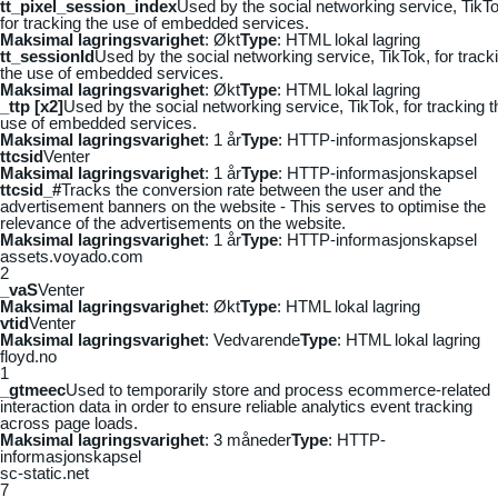
tt_pixel_session_index
Used by the social networking service, TikTo
for tracking the use of embedded services.
Maksimal lagringsvarighet
: Økt
Type
: HTML lokal lagring
tt_sessionId
Used by the social networking service, TikTok, for track
the use of embedded services.
Maksimal lagringsvarighet
: Økt
Type
: HTML lokal lagring
_ttp [x2]
Used by the social networking service, TikTok, for tracking t
use of embedded services.
Maksimal lagringsvarighet
: 1 år
Type
: HTTP-informasjonskapsel
ttcsid
Venter
Maksimal lagringsvarighet
: 1 år
Type
: HTTP-informasjonskapsel
ttcsid_#
Tracks the conversion rate between the user and the
advertisement banners on the website - This serves to optimise the
relevance of the advertisements on the website.
Maksimal lagringsvarighet
: 1 år
Type
: HTTP-informasjonskapsel
assets.voyado.com
2
_vaS
Venter
Maksimal lagringsvarighet
: Økt
Type
: HTML lokal lagring
vtid
Venter
Maksimal lagringsvarighet
: Vedvarende
Type
: HTML lokal lagring
floyd.no
1
_gtmeec
Used to temporarily store and process ecommerce-related
interaction data in order to ensure reliable analytics event tracking
across page loads.
Maksimal lagringsvarighet
: 3 måneder
Type
: HTTP-
informasjonskapsel
sc-static.net
7