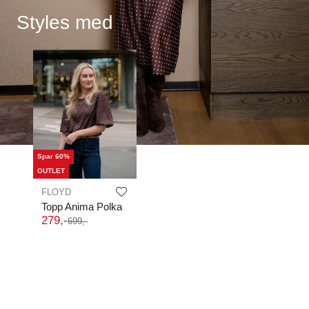
Styles med
Spar 60%
OUTLET
FLOYD
Topp Anima Polka
279
,-
699
,-