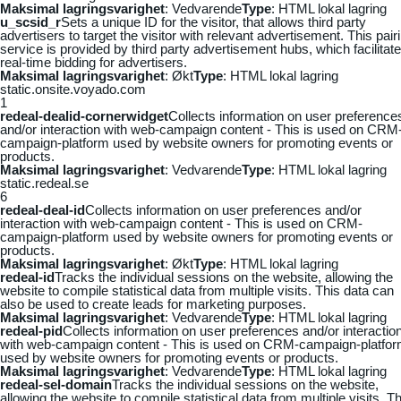
Maksimal lagringsvarighet
: Vedvarende
Type
: HTML lokal lagring
u_scsid_r
Sets a unique ID for the visitor, that allows third party
advertisers to target the visitor with relevant advertisement. This pair
service is provided by third party advertisement hubs, which facilitat
real-time bidding for advertisers.
Maksimal lagringsvarighet
: Økt
Type
: HTML lokal lagring
static.onsite.voyado.com
1
redeal-dealid-cornerwidget
Collects information on user preference
and/or interaction with web-campaign content - This is used on CRM
campaign-platform used by website owners for promoting events or
products.
Maksimal lagringsvarighet
: Vedvarende
Type
: HTML lokal lagring
static.redeal.se
6
redeal-deal-id
Collects information on user preferences and/or
interaction with web-campaign content - This is used on CRM-
campaign-platform used by website owners for promoting events or
products.
Maksimal lagringsvarighet
: Økt
Type
: HTML lokal lagring
redeal-id
Tracks the individual sessions on the website, allowing the
website to compile statistical data from multiple visits. This data can
also be used to create leads for marketing purposes.
Maksimal lagringsvarighet
: Vedvarende
Type
: HTML lokal lagring
redeal-pid
Collects information on user preferences and/or interactio
with web-campaign content - This is used on CRM-campaign-platfo
used by website owners for promoting events or products.
Maksimal lagringsvarighet
: Vedvarende
Type
: HTML lokal lagring
redeal-sel-domain
Tracks the individual sessions on the website,
allowing the website to compile statistical data from multiple visits. Th