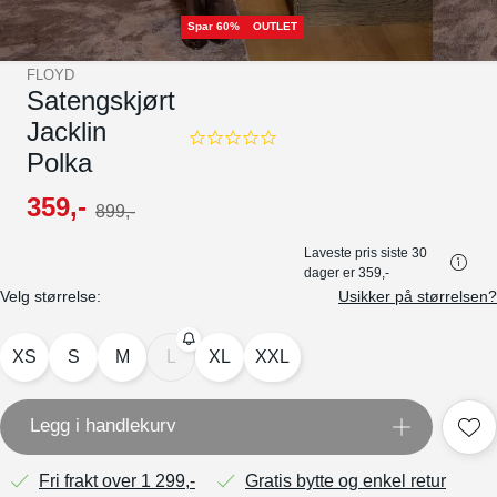
Spar 60%
OUTLET
FLOYD
Satengskjørt
Jacklin
0.0
Polka
star
rating
359
,-
899
,-
Laveste pris siste 30
dager er
359,-
Velg størrelse:
Usikker på størrelsen?
XS
S
M
L
XL
XXL
Legg i handlekurv
Fri frakt over 1 299,-
Gratis bytte og enkel retur