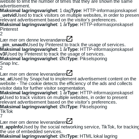
website to limit the number of times that they are shown the same
advertisement.
Maksimal lagringsvarighet
: 1 dag
Type
: HTTP-informasjonskapsel
_uetvid
Used to track visitors on multiple websites, in order to presen
relevant advertisement based on the visitor's preferences.
Maksimal lagringsvarighet
: 1 år
Type
: HTTP-informasjonskapsel
Pinterest
2
Lær mer om denne leverandøren
_pin_unauth
Used by Pinterest to track the usage of services.
Maksimal lagringsvarighet
: 1 år
Type
: HTTP-informasjonskapsel
v3/
Used by Pinterest to track the usage of services.
Maksimal lagringsvarighet
: Økt
Type
: Pikselsporing
Snap Inc.
2
Lær mer om denne leverandøren
sc_at
Used by Snapchat to implement advertisement content on the
website - The cookie detects the efficiency of the ads and collects
visitor data for further visitor segmentation.
Maksimal lagringsvarighet
: 1 år
Type
: HTTP-informasjonskapsel
p
Used to track visitors on multiple websites, in order to present
relevant advertisement based on the visitor's preferences.
Maksimal lagringsvarighet
: Økt
Type
: Pikselsporing
TikTok
7
Lær mer om denne leverandøren
tt_appInfo
Used by the social networking service, TikTok, for trackin
the use of embedded services.
Maksimal lagringsvarighet
: Økt
Type
: HTML lokal lagring