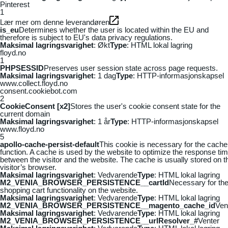
Pinterest
1
Lær mer om denne leverandøren
is_eu
Determines whether the user is located within the EU and
therefore is subject to EU's data privacy regulations.
Maksimal lagringsvarighet
: Økt
Type
: HTML lokal lagring
floyd.no
1
PHPSESSID
Preserves user session state across page requests.
Maksimal lagringsvarighet
: 1 dag
Type
: HTTP-informasjonskapsel
www.collect.floyd.no
consent.cookiebot.com
2
CookieConsent [x2]
Stores the user's cookie consent state for the
current domain
Maksimal lagringsvarighet
: 1 år
Type
: HTTP-informasjonskapsel
www.floyd.no
5
apollo-cache-persist-default
This cookie is necessary for the cache
function. A cache is used by the website to optimize the response ti
between the visitor and the website. The cache is usually stored on t
visitor’s browser.
Maksimal lagringsvarighet
: Vedvarende
Type
: HTML lokal lagring
M2_VENIA_BROWSER_PERSISTENCE__cartId
Necessary for th
shopping cart functionality on the website.
Maksimal lagringsvarighet
: Vedvarende
Type
: HTML lokal lagring
M2_VENIA_BROWSER_PERSISTENCE__magento_cache_id
Ven
Maksimal lagringsvarighet
: Vedvarende
Type
: HTML lokal lagring
M2_VENIA_BROWSER_PERSISTENCE__urlResolver_#
Venter