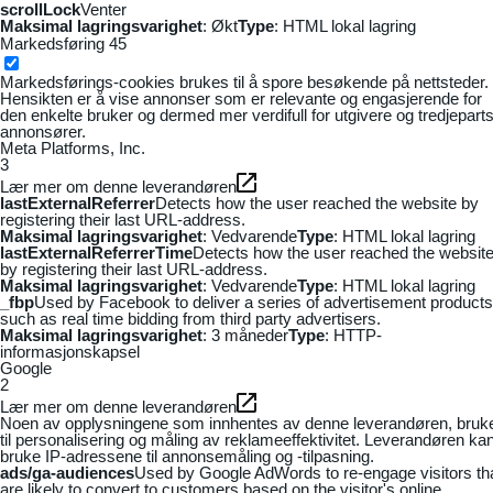
scrollLock
Venter
Maksimal lagringsvarighet
: Økt
Type
: HTML lokal lagring
Markedsføring
45
Markedsførings-cookies brukes til å spore besøkende på nettsteder.
Hensikten er å vise annonser som er relevante og engasjerende for
den enkelte bruker og dermed mer verdifull for utgivere og tredjepart
annonsører.
Meta Platforms, Inc.
3
Lær mer om denne leverandøren
lastExternalReferrer
Detects how the user reached the website by
registering their last URL-address.
Maksimal lagringsvarighet
: Vedvarende
Type
: HTML lokal lagring
lastExternalReferrerTime
Detects how the user reached the websit
by registering their last URL-address.
Maksimal lagringsvarighet
: Vedvarende
Type
: HTML lokal lagring
_fbp
Used by Facebook to deliver a series of advertisement products
such as real time bidding from third party advertisers.
Maksimal lagringsvarighet
: 3 måneder
Type
: HTTP-
informasjonskapsel
Google
2
Lær mer om denne leverandøren
Noen av opplysningene som innhentes av denne leverandøren, bruk
til personalisering og måling av reklameeffektivitet. Leverandøren ka
bruke IP-adressene til annonsemåling og -tilpasning.
ads/ga-audiences
Used by Google AdWords to re-engage visitors th
are likely to convert to customers based on the visitor's online