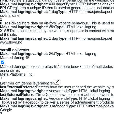
FPID
Registers statistical data on users' behaviour on the website. Us
Maksimal lagringsvarighet
: 400 dager
Type
: HTTP-informasjonskap
FPLC
Registers a unique ID that is used to generate statistical data 
Maksimal lagringsvarighet
: 1 dag
Type
: HTTP-informasjonskapsel
sc-static.net
2
u_scsid
Registers data on visitors' website-behaviour. This is used fo
Maksimal lagringsvarighet
: Økt
Type
: HTML lokal lagring
X-AB
This cookie is used by the website’s operator in context with mul
of the site.
Maksimal lagringsvarighet
: 1 dag
Type
: HTTP-informasjonskapsel
www.floyd.no
1
scrollLock
Venter
Maksimal lagringsvarighet
: Økt
Type
: HTML lokal lagring
Markedsføring
45
Markedsførings-cookies brukes til å spore besøkende på nettsteder. 
annonsører.
Meta Platforms, Inc.
3
Lær mer om denne leverandøren
lastExternalReferrer
Detects how the user reached the website by re
Maksimal lagringsvarighet
: Vedvarende
Type
: HTML lokal lagring
lastExternalReferrerTime
Detects how the user reached the website 
Maksimal lagringsvarighet
: Vedvarende
Type
: HTML lokal lagring
_fbp
Used by Facebook to deliver a series of advertisement products s
Maksimal lagringsvarighet
: 3 måneder
Type
: HTTP-informasjonska
Google
2