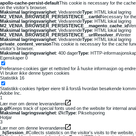
apollo-cache-persist-default
This cookie is necessary for the cache
on the visitor’s browser.
Maksimal lagringsvarighet
: Vedvarende
Type
: HTML lokal lagring
M2_VENIA_BROWSER_PERSISTENCE__cartId
Necessary for the 
Maksimal lagringsvarighet
: Vedvarende
Type
: HTML lokal lagring
M2_VENIA_BROWSER_PERSISTENCE__magento_cache_id
Ven
Maksimal lagringsvarighet
: Vedvarende
Type
: HTML lokal lagring
M2_VENIA_BROWSER_PERSISTENCE__urlResolver_#
Venter
Maksimal lagringsvarighet
: Vedvarende
Type
: HTML lokal lagring
private_content_version
This cookie is necessary for the cache fun
visitor’s browser.
Maksimal lagringsvarighet
: 400 dager
Type
: HTTP-informasjonskap
Egenskaper
0
Preferanse-cookies gjør et nettsted for å huske informasjon og endrer 
Vi bruker ikke denne typen cookies
Statistikk
16
Statistikk-cookies hjelper eiere til å forstå hvordan besøkende kom
Adobe Inc.
1
Lær mer om denne leverandøren
p.gif
Keeps track of special fonts used on the website for internal anal
Maksimal lagringsvarighet
: Økt
Type
: Pikselsporing
Hotjar
3
Lær mer om denne leverandøren
_hjSession_#
Collects statistics on the visitor's visits to the webs