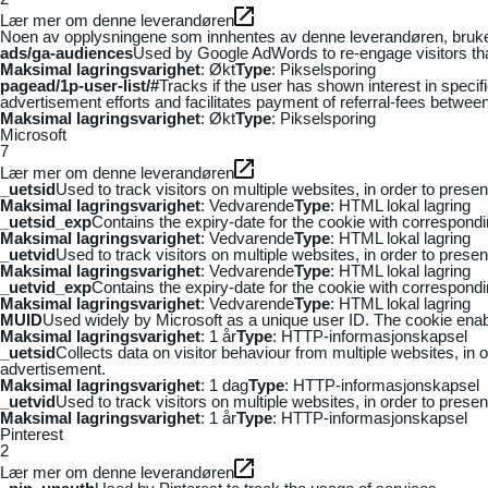
Lær mer om denne leverandøren
Noen av opplysningene som innhentes av denne leverandøren, brukes t
ads/ga-audiences
Used by Google AdWords to re-engage visitors that
Maksimal lagringsvarighet
: Økt
Type
: Pikselsporing
pagead/1p-user-list/#
Tracks if the user has shown interest in speci
advertisement efforts and facilitates payment of referral-fees betwee
Maksimal lagringsvarighet
: Økt
Type
: Pikselsporing
Microsoft
7
Lær mer om denne leverandøren
_uetsid
Used to track visitors on multiple websites, in order to prese
Maksimal lagringsvarighet
: Vedvarende
Type
: HTML lokal lagring
_uetsid_exp
Contains the expiry-date for the cookie with correspond
Maksimal lagringsvarighet
: Vedvarende
Type
: HTML lokal lagring
_uetvid
Used to track visitors on multiple websites, in order to prese
Maksimal lagringsvarighet
: Vedvarende
Type
: HTML lokal lagring
_uetvid_exp
Contains the expiry-date for the cookie with correspond
Maksimal lagringsvarighet
: Vedvarende
Type
: HTML lokal lagring
MUID
Used widely by Microsoft as a unique user ID. The cookie ena
Maksimal lagringsvarighet
: 1 år
Type
: HTTP-informasjonskapsel
_uetsid
Collects data on visitor behaviour from multiple websites, in
advertisement.
Maksimal lagringsvarighet
: 1 dag
Type
: HTTP-informasjonskapsel
_uetvid
Used to track visitors on multiple websites, in order to prese
Maksimal lagringsvarighet
: 1 år
Type
: HTTP-informasjonskapsel
Pinterest
2
Lær mer om denne leverandøren