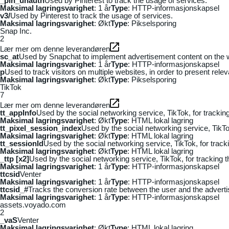
_pin_unauth
Used by Pinterest to track the usage of services.
Maksimal lagringsvarighet
: 1 år
Type
: HTTP-informasjonskapsel
v3/
Used by Pinterest to track the usage of services.
Maksimal lagringsvarighet
: Økt
Type
: Pikselsporing
Snap Inc.
2
Lær mer om denne leverandøren
sc_at
Used by Snapchat to implement advertisement content on the webs
Maksimal lagringsvarighet
: 1 år
Type
: HTTP-informasjonskapsel
p
Used to track visitors on multiple websites, in order to present rele
Maksimal lagringsvarighet
: Økt
Type
: Pikselsporing
TikTok
7
Lær mer om denne leverandøren
tt_appInfo
Used by the social networking service, TikTok, for tracki
Maksimal lagringsvarighet
: Økt
Type
: HTML lokal lagring
tt_pixel_session_index
Used by the social networking service, TikTo
Maksimal lagringsvarighet
: Økt
Type
: HTML lokal lagring
tt_sessionId
Used by the social networking service, TikTok, for trac
Maksimal lagringsvarighet
: Økt
Type
: HTML lokal lagring
_ttp [x2]
Used by the social networking service, TikTok, for tracking
Maksimal lagringsvarighet
: 1 år
Type
: HTTP-informasjonskapsel
ttcsid
Venter
Maksimal lagringsvarighet
: 1 år
Type
: HTTP-informasjonskapsel
ttcsid_#
Tracks the conversion rate between the user and the adverti
Maksimal lagringsvarighet
: 1 år
Type
: HTTP-informasjonskapsel
assets.voyado.com
2
_vaS
Venter
Maksimal lagringsvarighet
: Økt
Type
: HTML lokal lagring