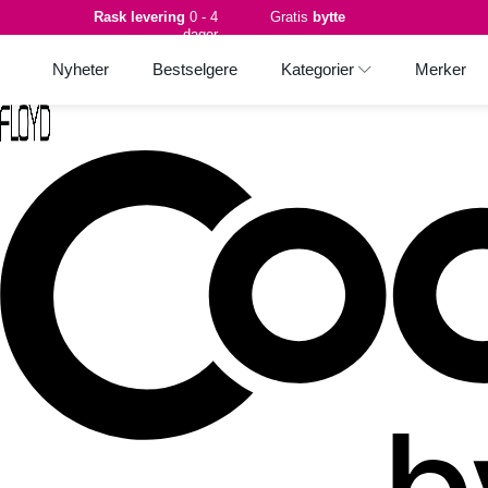
Rask levering
0 - 4
Gratis
bytte
dager
Nyheter
Bestselgere
Kategorier
Merker