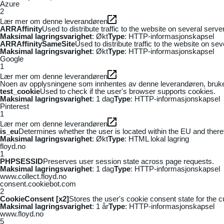
Azure
2
Lær mer om denne leverandøren
ARRAffinity
Used to distribute traffic to the website on several serv
Maksimal lagringsvarighet
: Økt
Type
: HTTP-informasjonskapsel
ARRAffinitySameSite
Used to distribute traffic to the website on se
Maksimal lagringsvarighet
: Økt
Type
: HTTP-informasjonskapsel
Google
1
Lær mer om denne leverandøren
Noen av opplysningene som innhentes av denne leverandøren, brukes t
test_cookie
Used to check if the user's browser supports cookies.
Maksimal lagringsvarighet
: 1 dag
Type
: HTTP-informasjonskapsel
Pinterest
1
Lær mer om denne leverandøren
is_eu
Determines whether the user is located within the EU and theref
Maksimal lagringsvarighet
: Økt
Type
: HTML lokal lagring
floyd.no
1
PHPSESSID
Preserves user session state across page requests.
Maksimal lagringsvarighet
: 1 dag
Type
: HTTP-informasjonskapsel
www.collect.floyd.no
consent.cookiebot.com
2
CookieConsent [x2]
Stores the user's cookie consent state for the 
Maksimal lagringsvarighet
: 1 år
Type
: HTTP-informasjonskapsel
www.floyd.no
5