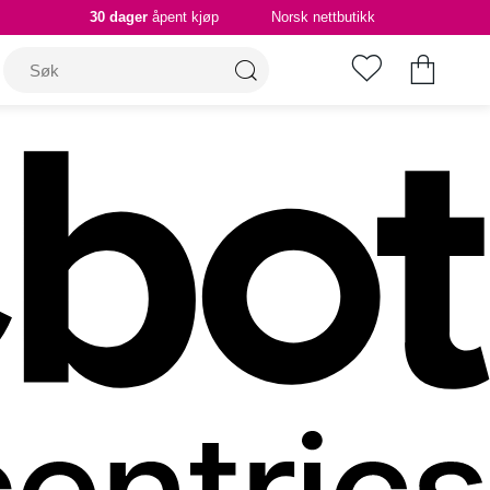
30 dager
åpent kjøp
Norsk nettbutikk