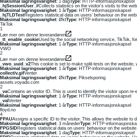
Maksimal lagringsvarighet
: 1 dag
Type
: HTTP-informasjonskapsel
_hjSessionUser_#
Collects statistics on the visitor's visits to the
Maksimal lagringsvarighet
: 1 år
Type
: HTTP-informasjonskapsel
_hjTLDTest
Registers statistical data on users' behaviour on the webs
Maksimal lagringsvarighet
: Økt
Type
: HTTP-informasjonskapsel
TikTok
1
Lær mer om denne leverandøren
_tt_enable_cookie
Used by the social networking service, TikTok, fo
Maksimal lagringsvarighet
: 1 år
Type
: HTTP-informasjonskapsel
VWO
2
Lær mer om denne leverandøren
_vwo_uuid_v2
This cookie is set to make split-tests on the website,
Maksimal lagringsvarighet
: 1 år
Type
: HTTP-informasjonskapsel
collect/v.gif
Venter
Maksimal lagringsvarighet
: Økt
Type
: Pikselsporing
assets.voyado.com
2
_va
Contains an visitor ID. This is used to identify the visitor upon re-
Maksimal lagringsvarighet
: 1 år
Type
: HTTP-informasjonskapsel
_vaI
Venter
Maksimal lagringsvarighet
: 1 år
Type
: HTTP-informasjonskapsel
floyd.no
4
FPAU
Assigns a specific ID to the visitor. This allows the website to 
Maksimal lagringsvarighet
: 3 måneder
Type
: HTTP-informasjonska
FPGSID
Registers statistical data on users' behaviour on the website.
Maksimal lagringsvarighet
: 1 dag
Type
: HTTP-informasjonskapsel